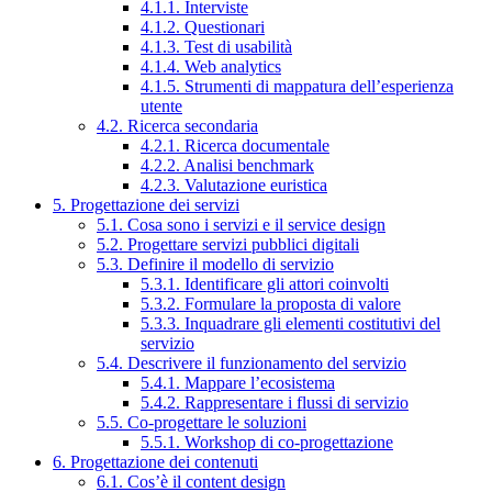
4.1.1. Interviste
4.1.2. Questionari
4.1.3. Test di usabilità
4.1.4. Web analytics
4.1.5. Strumenti di mappatura dell’esperienza
utente
4.2. Ricerca secondaria
4.2.1. Ricerca documentale
4.2.2. Analisi benchmark
4.2.3. Valutazione euristica
5. Progettazione dei servizi
5.1. Cosa sono i servizi e il service design
5.2. Progettare servizi pubblici digitali
5.3. Definire il modello di servizio
5.3.1. Identificare gli attori coinvolti
5.3.2. Formulare la proposta di valore
5.3.3. Inquadrare gli elementi costitutivi del
servizio
5.4. Descrivere il funzionamento del servizio
5.4.1. Mappare l’ecosistema
5.4.2. Rappresentare i flussi di servizio
5.5. Co-progettare le soluzioni
5.5.1. Workshop di co-progettazione
6. Progettazione dei contenuti
6.1. Cos’è il content design