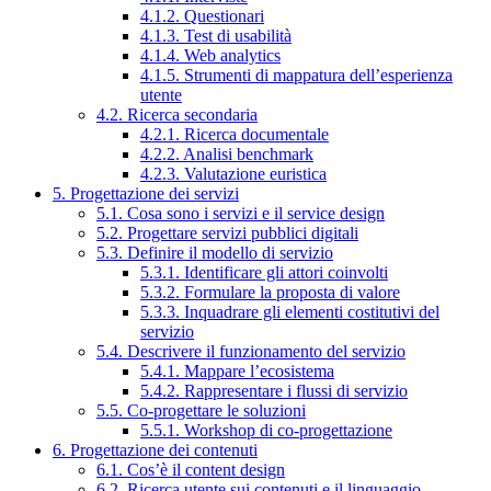
4.1.2. Questionari
4.1.3. Test di usabilità
4.1.4. Web analytics
4.1.5. Strumenti di mappatura dell’esperienza
utente
4.2. Ricerca secondaria
4.2.1. Ricerca documentale
4.2.2. Analisi benchmark
4.2.3. Valutazione euristica
5. Progettazione dei servizi
5.1. Cosa sono i servizi e il service design
5.2. Progettare servizi pubblici digitali
5.3. Definire il modello di servizio
5.3.1. Identificare gli attori coinvolti
5.3.2. Formulare la proposta di valore
5.3.3. Inquadrare gli elementi costitutivi del
servizio
5.4. Descrivere il funzionamento del servizio
5.4.1. Mappare l’ecosistema
5.4.2. Rappresentare i flussi di servizio
5.5. Co-progettare le soluzioni
5.5.1. Workshop di co-progettazione
6. Progettazione dei contenuti
6.1. Cos’è il content design
6.2. Ricerca utente sui contenuti e il linguaggio