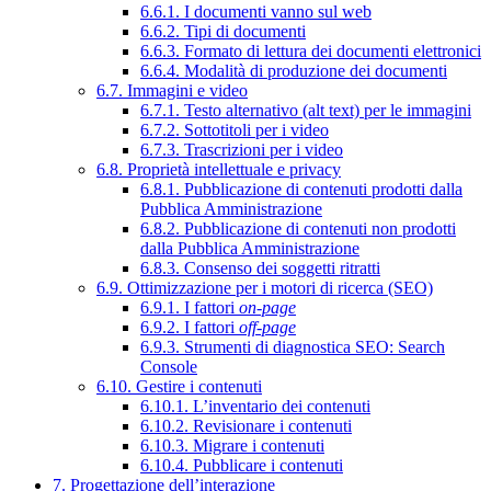
6.6.1. I documenti vanno sul web
6.6.2. Tipi di documenti
6.6.3. Formato di lettura dei documenti elettronici
6.6.4. Modalità di produzione dei documenti
6.7. Immagini e video
6.7.1. Testo alternativo (alt text) per le immagini
6.7.2. Sottotitoli per i video
6.7.3. Trascrizioni per i video
6.8. Proprietà intellettuale e privacy
6.8.1. Pubblicazione di contenuti prodotti dalla
Pubblica Amministrazione
6.8.2. Pubblicazione di contenuti non prodotti
dalla Pubblica Amministrazione
6.8.3. Consenso dei soggetti ritratti
6.9. Ottimizzazione per i motori di ricerca (SEO)
6.9.1. I fattori
on-page
6.9.2. I fattori
off-page
6.9.3. Strumenti di diagnostica SEO: Search
Console
6.10. Gestire i contenuti
6.10.1. L’inventario dei contenuti
6.10.2. Revisionare i contenuti
6.10.3. Migrare i contenuti
6.10.4. Pubblicare i contenuti
7. Progettazione dell’interazione