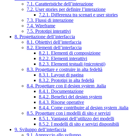
7.1. Caratteristiche dell’interazione
7.2. User stories per definire l’interazione
7.2.1. Differenza tra scenari e user stories
7.3. Flussi di interazione
7.4. Wireframe
7.5. Prototipi interattivi
8. Progettazione dell’interfaccia
8.1. Obiettivi dell’interfaccia
8.2. Elementi dell’interfaccia
8.2.1. Elementi di composizione
8.2.2. Elementi interattivi
8.2.3. Elementi testuali (microtesti)
8.3. Progettare e costruire in alta fedeltà
8.3.1. Layout di pagina
8.3.2. Prototipi in alta fedeltà
8.4. Progettare con il design system .italia
8.4.1. Documentazione
8.4.2. Benefici del design system
8.4.3. Risorse operative
8.4.4. Come contribuire al design system .italia
8.5. Progettare con i modelli di sito e servizi
8.5.1. Vantaggi dell’utilizzo dei modelli
8.5.2. I modelli di sito e servizi disponibili
9. Sviluppo dell’interfaccia
9.1. Approccio allo sviluppo