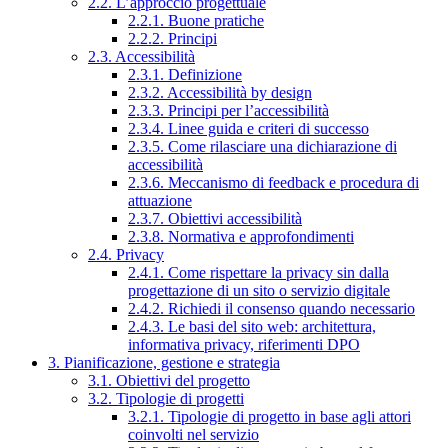
2.2. L’approccio progettuale
2.2.1. Buone pratiche
2.2.2. Principi
2.3. Accessibilità
2.3.1. Definizione
2.3.2. Accessibilità by design
2.3.3. Principi per l’accessibilità
2.3.4. Linee guida e criteri di successo
2.3.5. Come rilasciare una dichiarazione di
accessibilità
2.3.6. Meccanismo di feedback e procedura di
attuazione
2.3.7. Obiettivi accessibilità
2.3.8. Normativa e approfondimenti
2.4. Privacy
2.4.1. Come rispettare la privacy sin dalla
progettazione di un sito o servizio digitale
2.4.2. Richiedi il consenso quando necessario
2.4.3. Le basi del sito web: architettura,
informativa privacy, riferimenti DPO
3. Pianificazione, gestione e strategia
3.1. Obiettivi del progetto
3.2. Tipologie di progetti
3.2.1. Tipologie di progetto in base agli attori
coinvolti nel servizio