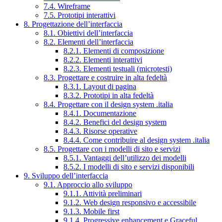
7.4. Wireframe
7.5. Prototipi interattivi
8. Progettazione dell’interfaccia
8.1. Obiettivi dell’interfaccia
8.2. Elementi dell’interfaccia
8.2.1. Elementi di composizione
8.2.2. Elementi interattivi
8.2.3. Elementi testuali (microtesti)
8.3. Progettare e costruire in alta fedeltà
8.3.1. Layout di pagina
8.3.2. Prototipi in alta fedeltà
8.4. Progettare con il design system .italia
8.4.1. Documentazione
8.4.2. Benefici del design system
8.4.3. Risorse operative
8.4.4. Come contribuire al design system .italia
8.5. Progettare con i modelli di sito e servizi
8.5.1. Vantaggi dell’utilizzo dei modelli
8.5.2. I modelli di sito e servizi disponibili
9. Sviluppo dell’interfaccia
9.1. Approccio allo sviluppo
9.1.1. Attività preliminari
9.1.2. Web design responsivo e accessibile
9.1.3. Mobile first
9.1.4. Progressive enhancement e Graceful