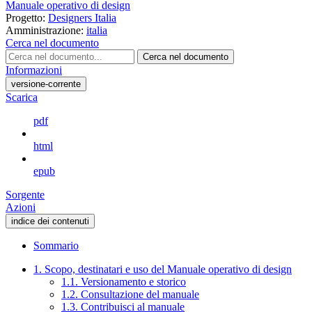
Manuale operativo di design
Progetto:
Designers Italia
Amministrazione:
italia
Cerca nel documento
Cerca nel documento
Informazioni
versione-corrente
Scarica
pdf
html
epub
Sorgente
Azioni
indice dei contenuti
Sommario
1. Scopo, destinatari e uso del Manuale operativo di design
1.1. Versionamento e storico
1.2. Consultazione del manuale
1.3. Contribuisci al manuale