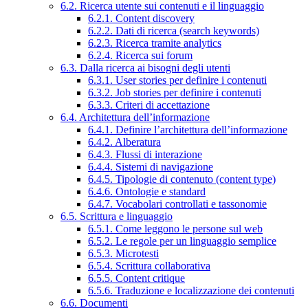
6.2. Ricerca utente sui contenuti e il linguaggio
6.2.1. Content discovery
6.2.2. Dati di ricerca (search keywords)
6.2.3. Ricerca tramite analytics
6.2.4. Ricerca sui forum
6.3. Dalla ricerca ai bisogni degli utenti
6.3.1. User stories per definire i contenuti
6.3.2. Job stories per definire i contenuti
6.3.3. Criteri di accettazione
6.4. Architettura dell’informazione
6.4.1. Definire l’architettura dell’informazione
6.4.2. Alberatura
6.4.3. Flussi di interazione
6.4.4. Sistemi di navigazione
6.4.5. Tipologie di contenuto (content type)
6.4.6. Ontologie e standard
6.4.7. Vocabolari controllati e tassonomie
6.5. Scrittura e linguaggio
6.5.1. Come leggono le persone sul web
6.5.2. Le regole per un linguaggio semplice
6.5.3. Microtesti
6.5.4. Scrittura collaborativa
6.5.5. Content critique
6.5.6. Traduzione e localizzazione dei contenuti
6.6. Documenti