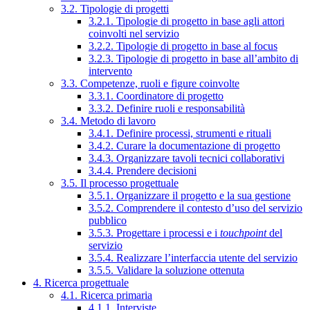
3.2. Tipologie di progetti
3.2.1. Tipologie di progetto in base agli attori
coinvolti nel servizio
3.2.2. Tipologie di progetto in base al focus
3.2.3. Tipologie di progetto in base all’ambito di
intervento
3.3. Competenze, ruoli e figure coinvolte
3.3.1. Coordinatore di progetto
3.3.2. Definire ruoli e responsabilità
3.4. Metodo di lavoro
3.4.1. Definire processi, strumenti e rituali
3.4.2. Curare la documentazione di progetto
3.4.3. Organizzare tavoli tecnici collaborativi
3.4.4. Prendere decisioni
3.5. Il processo progettuale
3.5.1. Organizzare il progetto e la sua gestione
3.5.2. Comprendere il contesto d’uso del servizio
pubblico
3.5.3. Progettare i processi e i
touchpoint
del
servizio
3.5.4. Realizzare l’interfaccia utente del servizio
3.5.5. Validare la soluzione ottenuta
4. Ricerca progettuale
4.1. Ricerca primaria
4.1.1. Interviste