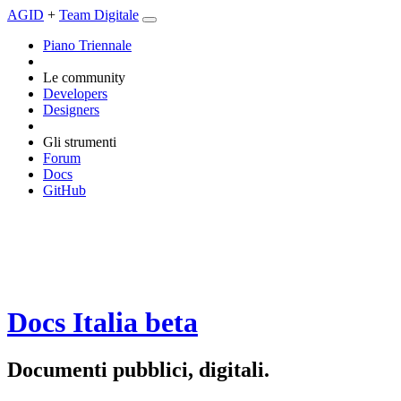
AGID
+
Team Digitale
Piano Triennale
Le community
Developers
Designers
Gli strumenti
Forum
Docs
GitHub
Docs Italia
beta
Documenti pubblici, digitali.