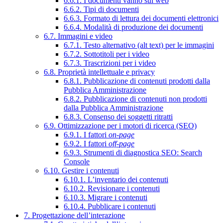
6.6.1. I documenti vanno sul web
6.6.2. Tipi di documenti
6.6.3. Formato di lettura dei documenti elettronici
6.6.4. Modalità di produzione dei documenti
6.7. Immagini e video
6.7.1. Testo alternativo (alt text) per le immagini
6.7.2. Sottotitoli per i video
6.7.3. Trascrizioni per i video
6.8. Proprietà intellettuale e privacy
6.8.1. Pubblicazione di contenuti prodotti dalla
Pubblica Amministrazione
6.8.2. Pubblicazione di contenuti non prodotti
dalla Pubblica Amministrazione
6.8.3. Consenso dei soggetti ritratti
6.9. Ottimizzazione per i motori di ricerca (SEO)
6.9.1. I fattori
on-page
6.9.2. I fattori
off-page
6.9.3. Strumenti di diagnostica SEO: Search
Console
6.10. Gestire i contenuti
6.10.1. L’inventario dei contenuti
6.10.2. Revisionare i contenuti
6.10.3. Migrare i contenuti
6.10.4. Pubblicare i contenuti
7. Progettazione dell’interazione