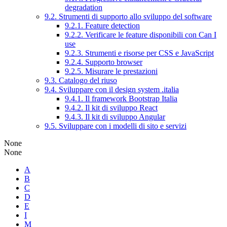
degradation
9.2. Strumenti di supporto allo sviluppo del software
9.2.1. Feature detection
9.2.2. Verificare le feature disponibili con Can I
use
9.2.3. Strumenti e risorse per CSS e JavaScript
9.2.4. Supporto browser
9.2.5. Misurare le prestazioni
9.3. Catalogo del riuso
9.4. Sviluppare con il design system .italia
9.4.1. Il framework Bootstrap Italia
9.4.2. Il kit di sviluppo React
9.4.3. Il kit di sviluppo Angular
9.5. Sviluppare con i modelli di sito e servizi
None
None
A
B
C
D
E
I
M