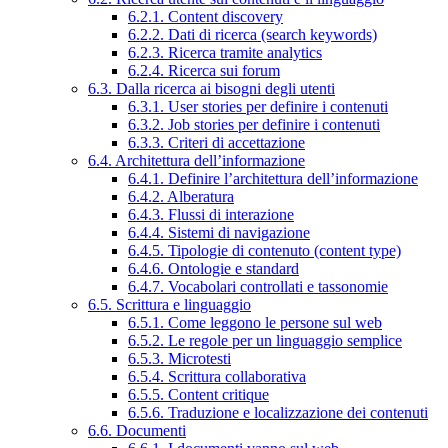
6.2.1. Content discovery
6.2.2. Dati di ricerca (search keywords)
6.2.3. Ricerca tramite analytics
6.2.4. Ricerca sui forum
6.3. Dalla ricerca ai bisogni degli utenti
6.3.1. User stories per definire i contenuti
6.3.2. Job stories per definire i contenuti
6.3.3. Criteri di accettazione
6.4. Architettura dell’informazione
6.4.1. Definire l’architettura dell’informazione
6.4.2. Alberatura
6.4.3. Flussi di interazione
6.4.4. Sistemi di navigazione
6.4.5. Tipologie di contenuto (content type)
6.4.6. Ontologie e standard
6.4.7. Vocabolari controllati e tassonomie
6.5. Scrittura e linguaggio
6.5.1. Come leggono le persone sul web
6.5.2. Le regole per un linguaggio semplice
6.5.3. Microtesti
6.5.4. Scrittura collaborativa
6.5.5. Content critique
6.5.6. Traduzione e localizzazione dei contenuti
6.6. Documenti