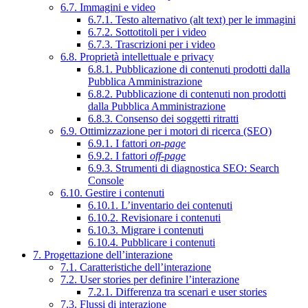
6.7. Immagini e video
6.7.1. Testo alternativo (alt text) per le immagini
6.7.2. Sottotitoli per i video
6.7.3. Trascrizioni per i video
6.8. Proprietà intellettuale e privacy
6.8.1. Pubblicazione di contenuti prodotti dalla
Pubblica Amministrazione
6.8.2. Pubblicazione di contenuti non prodotti
dalla Pubblica Amministrazione
6.8.3. Consenso dei soggetti ritratti
6.9. Ottimizzazione per i motori di ricerca (SEO)
6.9.1. I fattori
on-page
6.9.2. I fattori
off-page
6.9.3. Strumenti di diagnostica SEO: Search
Console
6.10. Gestire i contenuti
6.10.1. L’inventario dei contenuti
6.10.2. Revisionare i contenuti
6.10.3. Migrare i contenuti
6.10.4. Pubblicare i contenuti
7. Progettazione dell’interazione
7.1. Caratteristiche dell’interazione
7.2. User stories per definire l’interazione
7.2.1. Differenza tra scenari e user stories
7.3. Flussi di interazione