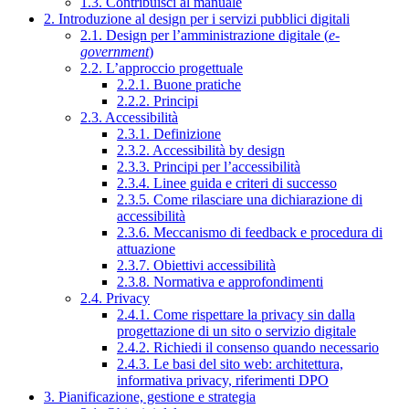
1.3. Contribuisci al manuale
2. Introduzione al design per i servizi pubblici digitali
2.1. Design per l’amministrazione digitale (
e-
government
)
2.2. L’approccio progettuale
2.2.1. Buone pratiche
2.2.2. Principi
2.3. Accessibilità
2.3.1. Definizione
2.3.2. Accessibilità by design
2.3.3. Principi per l’accessibilità
2.3.4. Linee guida e criteri di successo
2.3.5. Come rilasciare una dichiarazione di
accessibilità
2.3.6. Meccanismo di feedback e procedura di
attuazione
2.3.7. Obiettivi accessibilità
2.3.8. Normativa e approfondimenti
2.4. Privacy
2.4.1. Come rispettare la privacy sin dalla
progettazione di un sito o servizio digitale
2.4.2. Richiedi il consenso quando necessario
2.4.3. Le basi del sito web: architettura,
informativa privacy, riferimenti DPO
3. Pianificazione, gestione e strategia