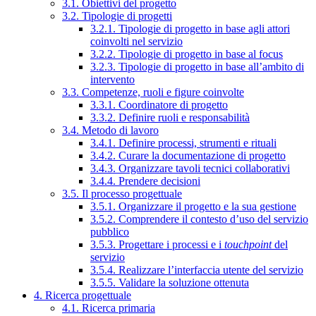
3.1. Obiettivi del progetto
3.2. Tipologie di progetti
3.2.1. Tipologie di progetto in base agli attori
coinvolti nel servizio
3.2.2. Tipologie di progetto in base al focus
3.2.3. Tipologie di progetto in base all’ambito di
intervento
3.3. Competenze, ruoli e figure coinvolte
3.3.1. Coordinatore di progetto
3.3.2. Definire ruoli e responsabilità
3.4. Metodo di lavoro
3.4.1. Definire processi, strumenti e rituali
3.4.2. Curare la documentazione di progetto
3.4.3. Organizzare tavoli tecnici collaborativi
3.4.4. Prendere decisioni
3.5. Il processo progettuale
3.5.1. Organizzare il progetto e la sua gestione
3.5.2. Comprendere il contesto d’uso del servizio
pubblico
3.5.3. Progettare i processi e i
touchpoint
del
servizio
3.5.4. Realizzare l’interfaccia utente del servizio
3.5.5. Validare la soluzione ottenuta
4. Ricerca progettuale
4.1. Ricerca primaria