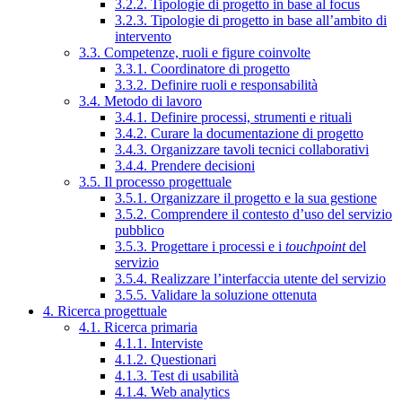
3.2.2. Tipologie di progetto in base al focus
3.2.3. Tipologie di progetto in base all’ambito di
intervento
3.3. Competenze, ruoli e figure coinvolte
3.3.1. Coordinatore di progetto
3.3.2. Definire ruoli e responsabilità
3.4. Metodo di lavoro
3.4.1. Definire processi, strumenti e rituali
3.4.2. Curare la documentazione di progetto
3.4.3. Organizzare tavoli tecnici collaborativi
3.4.4. Prendere decisioni
3.5. Il processo progettuale
3.5.1. Organizzare il progetto e la sua gestione
3.5.2. Comprendere il contesto d’uso del servizio
pubblico
3.5.3. Progettare i processi e i
touchpoint
del
servizio
3.5.4. Realizzare l’interfaccia utente del servizio
3.5.5. Validare la soluzione ottenuta
4. Ricerca progettuale
4.1. Ricerca primaria
4.1.1. Interviste
4.1.2. Questionari
4.1.3. Test di usabilità
4.1.4. Web analytics