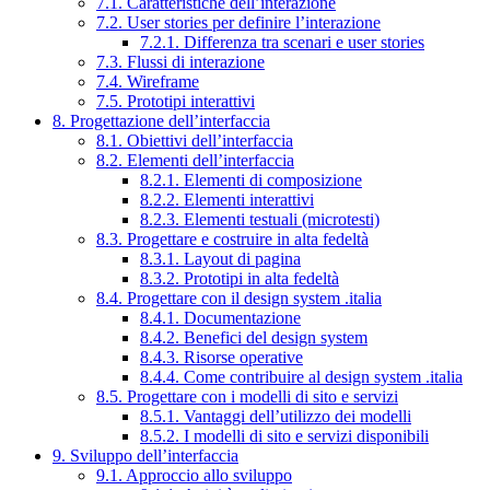
7.1. Caratteristiche dell’interazione
7.2. User stories per definire l’interazione
7.2.1. Differenza tra scenari e user stories
7.3. Flussi di interazione
7.4. Wireframe
7.5. Prototipi interattivi
8. Progettazione dell’interfaccia
8.1. Obiettivi dell’interfaccia
8.2. Elementi dell’interfaccia
8.2.1. Elementi di composizione
8.2.2. Elementi interattivi
8.2.3. Elementi testuali (microtesti)
8.3. Progettare e costruire in alta fedeltà
8.3.1. Layout di pagina
8.3.2. Prototipi in alta fedeltà
8.4. Progettare con il design system .italia
8.4.1. Documentazione
8.4.2. Benefici del design system
8.4.3. Risorse operative
8.4.4. Come contribuire al design system .italia
8.5. Progettare con i modelli di sito e servizi
8.5.1. Vantaggi dell’utilizzo dei modelli
8.5.2. I modelli di sito e servizi disponibili
9. Sviluppo dell’interfaccia
9.1. Approccio allo sviluppo