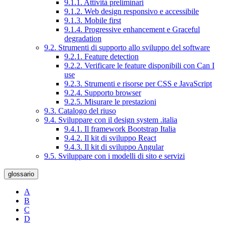
9.1.1. Attività preliminari
9.1.2. Web design responsivo e accessibile
9.1.3. Mobile first
9.1.4. Progressive enhancement e Graceful
degradation
9.2. Strumenti di supporto allo sviluppo del software
9.2.1. Feature detection
9.2.2. Verificare le feature disponibili con Can I
use
9.2.3. Strumenti e risorse per CSS e JavaScript
9.2.4. Supporto browser
9.2.5. Misurare le prestazioni
9.3. Catalogo del riuso
9.4. Sviluppare con il design system .italia
9.4.1. Il framework Bootstrap Italia
9.4.2. Il kit di sviluppo React
9.4.3. Il kit di sviluppo Angular
9.5. Sviluppare con i modelli di sito e servizi
glossario
A
B
C
D