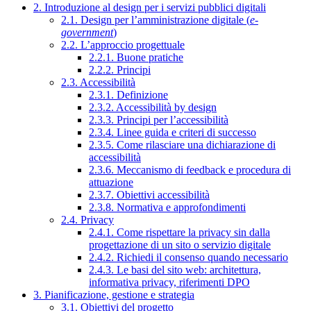
2. Introduzione al design per i servizi pubblici digitali
2.1. Design per l’amministrazione digitale (
e-
government
)
2.2. L’approccio progettuale
2.2.1. Buone pratiche
2.2.2. Principi
2.3. Accessibilità
2.3.1. Definizione
2.3.2. Accessibilità by design
2.3.3. Principi per l’accessibilità
2.3.4. Linee guida e criteri di successo
2.3.5. Come rilasciare una dichiarazione di
accessibilità
2.3.6. Meccanismo di feedback e procedura di
attuazione
2.3.7. Obiettivi accessibilità
2.3.8. Normativa e approfondimenti
2.4. Privacy
2.4.1. Come rispettare la privacy sin dalla
progettazione di un sito o servizio digitale
2.4.2. Richiedi il consenso quando necessario
2.4.3. Le basi del sito web: architettura,
informativa privacy, riferimenti DPO
3. Pianificazione, gestione e strategia
3.1. Obiettivi del progetto