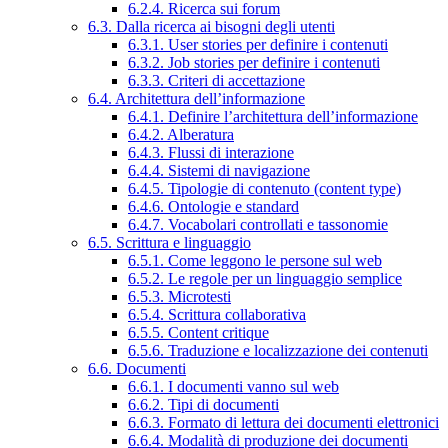
6.2.4. Ricerca sui forum
6.3. Dalla ricerca ai bisogni degli utenti
6.3.1. User stories per definire i contenuti
6.3.2. Job stories per definire i contenuti
6.3.3. Criteri di accettazione
6.4. Architettura dell’informazione
6.4.1. Definire l’architettura dell’informazione
6.4.2. Alberatura
6.4.3. Flussi di interazione
6.4.4. Sistemi di navigazione
6.4.5. Tipologie di contenuto (content type)
6.4.6. Ontologie e standard
6.4.7. Vocabolari controllati e tassonomie
6.5. Scrittura e linguaggio
6.5.1. Come leggono le persone sul web
6.5.2. Le regole per un linguaggio semplice
6.5.3. Microtesti
6.5.4. Scrittura collaborativa
6.5.5. Content critique
6.5.6. Traduzione e localizzazione dei contenuti
6.6. Documenti
6.6.1. I documenti vanno sul web
6.6.2. Tipi di documenti
6.6.3. Formato di lettura dei documenti elettronici
6.6.4. Modalità di produzione dei documenti