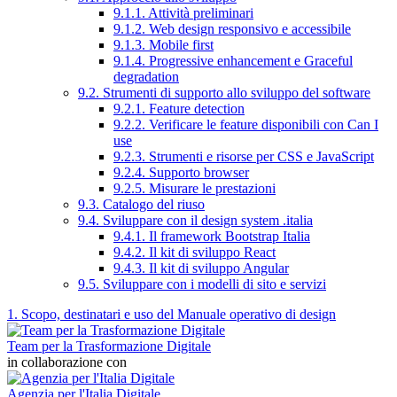
9.1.1. Attività preliminari
9.1.2. Web design responsivo e accessibile
9.1.3. Mobile first
9.1.4. Progressive enhancement e Graceful
degradation
9.2. Strumenti di supporto allo sviluppo del software
9.2.1. Feature detection
9.2.2. Verificare le feature disponibili con Can I
use
9.2.3. Strumenti e risorse per CSS e JavaScript
9.2.4. Supporto browser
9.2.5. Misurare le prestazioni
9.3. Catalogo del riuso
9.4. Sviluppare con il design system .italia
9.4.1. Il framework Bootstrap Italia
9.4.2. Il kit di sviluppo React
9.4.3. Il kit di sviluppo Angular
9.5. Sviluppare con i modelli di sito e servizi
1. Scopo, destinatari e uso del Manuale operativo di design
Team per la Trasformazione Digitale
in collaborazione con
Agenzia per l'Italia Digitale