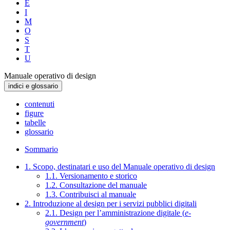
E
I
M
O
S
T
U
Manuale operativo di design
indici e glossario
contenuti
figure
tabelle
glossario
Sommario
1. Scopo, destinatari e uso del Manuale operativo di design
1.1. Versionamento e storico
1.2. Consultazione del manuale
1.3. Contribuisci al manuale
2. Introduzione al design per i servizi pubblici digitali
2.1. Design per l’amministrazione digitale (
e-
government
)