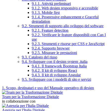
9.1.1. Attività preliminari
9.1.2. Web design responsivo e accessibile
9.1.3. Mobile first
9.1.4. Progressive enhancement e Graceful
degradation
9.2. Strumenti di supporto allo sviluppo del software
9.2.1. Feature detection
9.2.2. Verificare le feature disponibili con Can I
use
9.2.3. Strumenti e risorse per CSS e JavaScript
9.2.4. Supporto browser
9.2.5. Misurare le prestazioni
9.3. Catalogo del riuso
9.4. Sviluppare con il design system .italia
9.4.1. Il framework Bootstrap Italia
9.4.2. Il kit di sviluppo React
9.4.3. Il kit di sviluppo Angular
9.5. Sviluppare con i modelli di sito e servizi
1. Scopo, destinatari e uso del Manuale operativo di design
Team per la Trasformazione Digitale
in collaborazione con
Agenzia per l'Italia Digitale