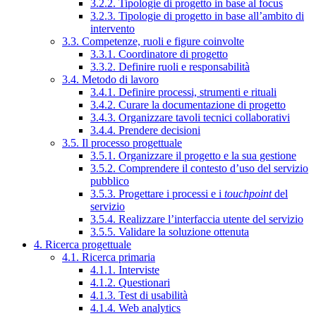
3.2.2. Tipologie di progetto in base al focus
3.2.3. Tipologie di progetto in base all’ambito di
intervento
3.3. Competenze, ruoli e figure coinvolte
3.3.1. Coordinatore di progetto
3.3.2. Definire ruoli e responsabilità
3.4. Metodo di lavoro
3.4.1. Definire processi, strumenti e rituali
3.4.2. Curare la documentazione di progetto
3.4.3. Organizzare tavoli tecnici collaborativi
3.4.4. Prendere decisioni
3.5. Il processo progettuale
3.5.1. Organizzare il progetto e la sua gestione
3.5.2. Comprendere il contesto d’uso del servizio
pubblico
3.5.3. Progettare i processi e i
touchpoint
del
servizio
3.5.4. Realizzare l’interfaccia utente del servizio
3.5.5. Validare la soluzione ottenuta
4. Ricerca progettuale
4.1. Ricerca primaria
4.1.1. Interviste
4.1.2. Questionari
4.1.3. Test di usabilità
4.1.4. Web analytics