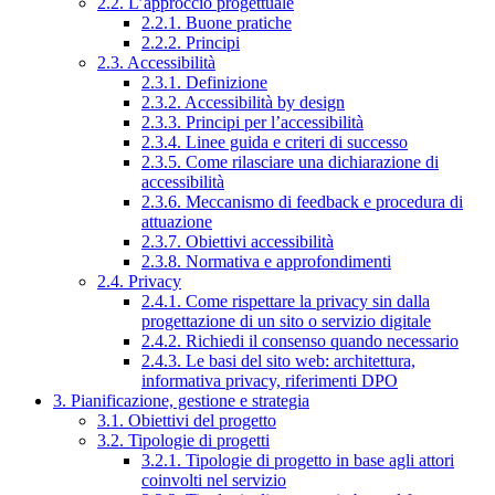
2.2. L’approccio progettuale
2.2.1. Buone pratiche
2.2.2. Principi
2.3. Accessibilità
2.3.1. Definizione
2.3.2. Accessibilità by design
2.3.3. Principi per l’accessibilità
2.3.4. Linee guida e criteri di successo
2.3.5. Come rilasciare una dichiarazione di
accessibilità
2.3.6. Meccanismo di feedback e procedura di
attuazione
2.3.7. Obiettivi accessibilità
2.3.8. Normativa e approfondimenti
2.4. Privacy
2.4.1. Come rispettare la privacy sin dalla
progettazione di un sito o servizio digitale
2.4.2. Richiedi il consenso quando necessario
2.4.3. Le basi del sito web: architettura,
informativa privacy, riferimenti DPO
3. Pianificazione, gestione e strategia
3.1. Obiettivi del progetto
3.2. Tipologie di progetti
3.2.1. Tipologie di progetto in base agli attori
coinvolti nel servizio