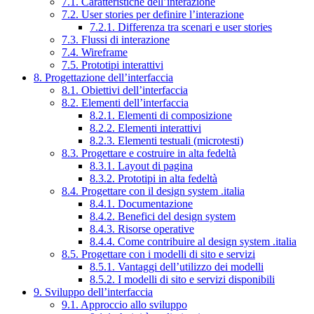
7.1. Caratteristiche dell’interazione
7.2. User stories per definire l’interazione
7.2.1. Differenza tra scenari e user stories
7.3. Flussi di interazione
7.4. Wireframe
7.5. Prototipi interattivi
8. Progettazione dell’interfaccia
8.1. Obiettivi dell’interfaccia
8.2. Elementi dell’interfaccia
8.2.1. Elementi di composizione
8.2.2. Elementi interattivi
8.2.3. Elementi testuali (microtesti)
8.3. Progettare e costruire in alta fedeltà
8.3.1. Layout di pagina
8.3.2. Prototipi in alta fedeltà
8.4. Progettare con il design system .italia
8.4.1. Documentazione
8.4.2. Benefici del design system
8.4.3. Risorse operative
8.4.4. Come contribuire al design system .italia
8.5. Progettare con i modelli di sito e servizi
8.5.1. Vantaggi dell’utilizzo dei modelli
8.5.2. I modelli di sito e servizi disponibili
9. Sviluppo dell’interfaccia
9.1. Approccio allo sviluppo