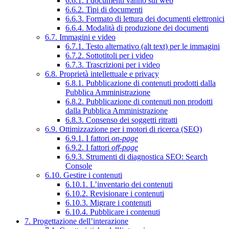
6.6.1. I documenti vanno sul web
6.6.2. Tipi di documenti
6.6.3. Formato di lettura dei documenti elettronici
6.6.4. Modalità di produzione dei documenti
6.7. Immagini e video
6.7.1. Testo alternativo (alt text) per le immagini
6.7.2. Sottotitoli per i video
6.7.3. Trascrizioni per i video
6.8. Proprietà intellettuale e privacy
6.8.1. Pubblicazione di contenuti prodotti dalla
Pubblica Amministrazione
6.8.2. Pubblicazione di contenuti non prodotti
dalla Pubblica Amministrazione
6.8.3. Consenso dei soggetti ritratti
6.9. Ottimizzazione per i motori di ricerca (SEO)
6.9.1. I fattori
on-page
6.9.2. I fattori
off-page
6.9.3. Strumenti di diagnostica SEO: Search
Console
6.10. Gestire i contenuti
6.10.1. L’inventario dei contenuti
6.10.2. Revisionare i contenuti
6.10.3. Migrare i contenuti
6.10.4. Pubblicare i contenuti
7. Progettazione dell’interazione