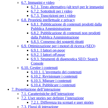
6.7. Immagini e video
6.7.1. Testo alternativo (alt text) per le immagini
6.7.2. Sottotitoli per i video
6.7.3. Trascrizioni per i video
6.8. Proprietà intellettuale e privacy
6.8.1. Pubblicazione di contenuti prodotti dalla
Pubblica Amministrazione
6.8.2. Pubblicazione di contenuti non prodotti
dalla Pubblica Amministrazione
6.8.3. Consenso dei soggetti ritratti
6.9. Ottimizzazione per i motori di ricerca (SEO)
6.9.1. I fattori
on-page
6.9.2. I fattori
off-page
6.9.3. Strumenti di diagnostica SEO: Search
Console
6.10. Gestire i contenuti
6.10.1. L’inventario dei contenuti
6.10.2. Revisionare i contenuti
6.10.3. Migrare i contenuti
6.10.4. Pubblicare i contenuti
7. Progettazione dell’interazione
7.1. Caratteristiche dell’interazione
7.2. User stories per definire l’interazione
7.2.1. Differenza tra scenari e user stories
7.3. Flussi di interazione