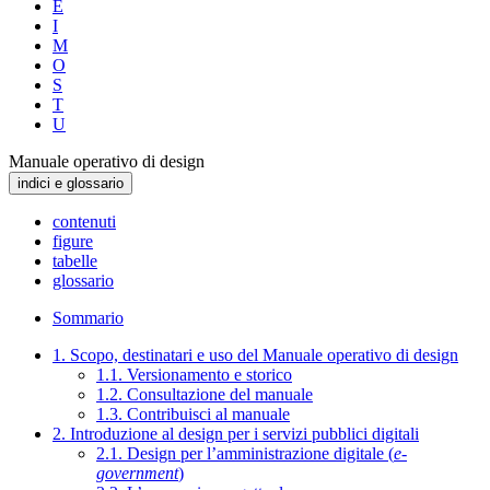
E
I
M
O
S
T
U
Manuale operativo di design
indici e glossario
contenuti
figure
tabelle
glossario
Sommario
1. Scopo, destinatari e uso del Manuale operativo di design
1.1. Versionamento e storico
1.2. Consultazione del manuale
1.3. Contribuisci al manuale
2. Introduzione al design per i servizi pubblici digitali
2.1. Design per l’amministrazione digitale (
e-
government
)