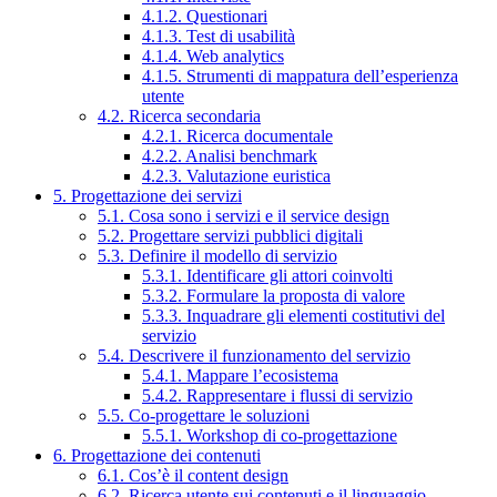
4.1.2. Questionari
4.1.3. Test di usabilità
4.1.4. Web analytics
4.1.5. Strumenti di mappatura dell’esperienza
utente
4.2. Ricerca secondaria
4.2.1. Ricerca documentale
4.2.2. Analisi benchmark
4.2.3. Valutazione euristica
5. Progettazione dei servizi
5.1. Cosa sono i servizi e il service design
5.2. Progettare servizi pubblici digitali
5.3. Definire il modello di servizio
5.3.1. Identificare gli attori coinvolti
5.3.2. Formulare la proposta di valore
5.3.3. Inquadrare gli elementi costitutivi del
servizio
5.4. Descrivere il funzionamento del servizio
5.4.1. Mappare l’ecosistema
5.4.2. Rappresentare i flussi di servizio
5.5. Co-progettare le soluzioni
5.5.1. Workshop di co-progettazione
6. Progettazione dei contenuti
6.1. Cos’è il content design
6.2. Ricerca utente sui contenuti e il linguaggio