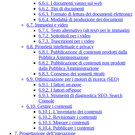
6.6.1. I documenti vanno sul web
6.6.2. Tipi di documenti
6.6.3. Formato di lettura dei documenti elettronici
6.6.4. Modalità di produzione dei documenti
6.7. Immagini e video
6.7.1. Testo alternativo (alt text) per le immagini
6.7.2. Sottotitoli per i video
6.7.3. Trascrizioni per i video
6.8. Proprietà intellettuale e privacy
6.8.1. Pubblicazione di contenuti prodotti dalla
Pubblica Amministrazione
6.8.2. Pubblicazione di contenuti non prodotti
dalla Pubblica Amministrazione
6.8.3. Consenso dei soggetti ritratti
6.9. Ottimizzazione per i motori di ricerca (SEO)
6.9.1. I fattori
on-page
6.9.2. I fattori
off-page
6.9.3. Strumenti di diagnostica SEO: Search
Console
6.10. Gestire i contenuti
6.10.1. L’inventario dei contenuti
6.10.2. Revisionare i contenuti
6.10.3. Migrare i contenuti
6.10.4. Pubblicare i contenuti
7. Progettazione dell’interazione