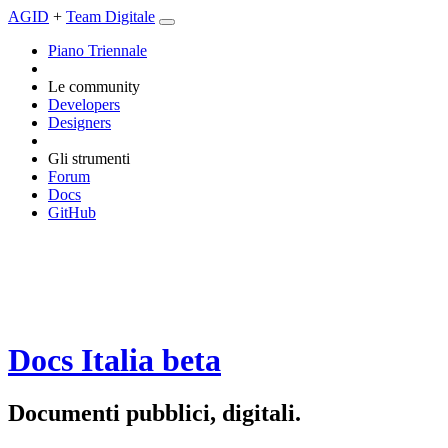
AGID
+
Team Digitale
Piano Triennale
Le community
Developers
Designers
Gli strumenti
Forum
Docs
GitHub
Docs Italia
beta
Documenti pubblici, digitali.