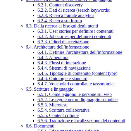
6.2.1. Content discovery
6.2.2. Dati di ricerca (search keywords)
6.2.3. Ricerca tramite analytics
6.2.4. Ricerca sui forum
6.3. Dalla ricerca ai bisogni degli utenti
6.3.1. User stories per definire i contenuti
6.3.2. Job stories per definire i contenuti
6.3.3. Criteri di accettazione
6.4. Architettura dell’informazione
6.4.1. Definire l’architettura dell’informazione
6.4.2. Alberatura
6.4.3. Flussi di interazione
6.4.4. Sistemi di navigazione
6.4.5. Tipologie di contenuto (content type)
6.4.6. Ontologie e standard
6.4.7. Vocabolari controllati e tassonomie
6.5. Scrittura e linguaggio
6.5.1. Come leggono le persone sul web
6.5.2. Le regole per un linguaggio semplice
6.5.3. Microtesti
6.5.4. Scrittura collaborativa
6.5.5. Content critique
6.5.6. Traduzione e localizzazione dei contenuti
6.6. Documenti