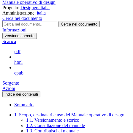
Manuale operativo di design
Progetto:
Designers Italia
Amministrazione:
italia
Cerca nel documento
Cerca nel documento
Informazioni
versione-corrente
Scarica
pdf
html
epub
Sorgente
Azioni
indice dei contenuti
Sommario
1. Scopo, destinatari e uso del Manuale operativo di design
1.1. Versionamento e storico
1.2. Consultazione del manuale
1.3. Contribuisci al manuale