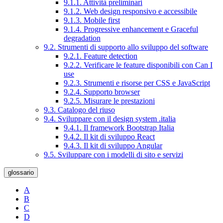
9.1.1. Attività preliminari
9.1.2. Web design responsivo e accessibile
9.1.3. Mobile first
9.1.4. Progressive enhancement e Graceful
degradation
9.2. Strumenti di supporto allo sviluppo del software
9.2.1. Feature detection
9.2.2. Verificare le feature disponibili con Can I
use
9.2.3. Strumenti e risorse per CSS e JavaScript
9.2.4. Supporto browser
9.2.5. Misurare le prestazioni
9.3. Catalogo del riuso
9.4. Sviluppare con il design system .italia
9.4.1. Il framework Bootstrap Italia
9.4.2. Il kit di sviluppo React
9.4.3. Il kit di sviluppo Angular
9.5. Sviluppare con i modelli di sito e servizi
glossario
A
B
C
D