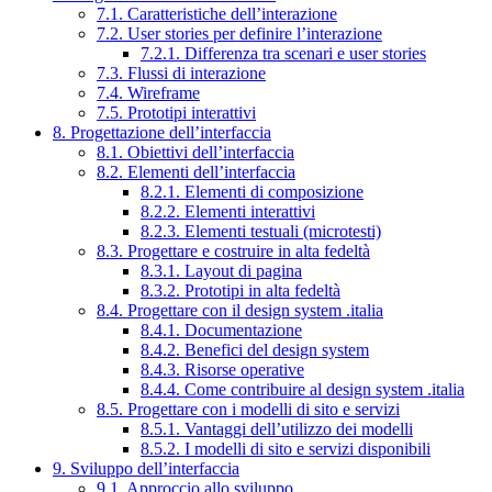
7.1. Caratteristiche dell’interazione
7.2. User stories per definire l’interazione
7.2.1. Differenza tra scenari e user stories
7.3. Flussi di interazione
7.4. Wireframe
7.5. Prototipi interattivi
8. Progettazione dell’interfaccia
8.1. Obiettivi dell’interfaccia
8.2. Elementi dell’interfaccia
8.2.1. Elementi di composizione
8.2.2. Elementi interattivi
8.2.3. Elementi testuali (microtesti)
8.3. Progettare e costruire in alta fedeltà
8.3.1. Layout di pagina
8.3.2. Prototipi in alta fedeltà
8.4. Progettare con il design system .italia
8.4.1. Documentazione
8.4.2. Benefici del design system
8.4.3. Risorse operative
8.4.4. Come contribuire al design system .italia
8.5. Progettare con i modelli di sito e servizi
8.5.1. Vantaggi dell’utilizzo dei modelli
8.5.2. I modelli di sito e servizi disponibili
9. Sviluppo dell’interfaccia
9.1. Approccio allo sviluppo