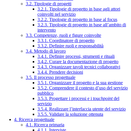
3.2. Tipologie di progetti
3.2.1. Tipologie di progetto in base agli attori
coinvolti nel servizio
3.2.2. Tipologie di progetto in base al focus
3.2.3. Tipologie di progetto in base all’ambito di
intervento
3.3. Competenze, ruoli e figure coinvolte
3.3.1. Coordinatore di progetto
3.3.2. Definire ruoli e responsabilità
3.4. Metodo di lavoro
3.4.1. Definire processi, strumenti e rituali
3.4.2. Curare la documentazione di progetto
3.4.3. Organizzare tavoli tecnici collaborativi
3.4.4. Prendere decisioni
3.5. Il processo progettuale
3.5.1. Organizzare il progetto e la sua gestione
3.5.2. Comprendere il contesto d’uso del servizio
pubblico
3.5.3. Progettare i processi e i
touchpoint
del
servizio
3.5.4. Realizzare l’interfaccia utente del servizio
3.5.5. Validare la soluzione ottenuta
4. Ricerca progettuale
4.1. Ricerca primaria
4.1.1. Interviste