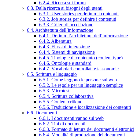
6.2.4. Ricerca sui forum
6.3. Dalla ricerca ai bisogni degli utenti
6.3.1. User stories per definire i contenuti
6.3.2. Job stories per definire i contenuti
6.3.3. Criteri di accettazione
6.4. Architettura dell’informazione
6.4.1. Definire l’architettura dell’informazione
6.4.2. Alberatura
6.4.3. Flussi di interazione
6.4.4. Sistemi di navigazione
6.4.5. Tipologie di contenuto (content type)
6.4.6. Ontologie e standard
6.4.7. Vocabolari controllati e tassonomie
6.5. Scrittura e linguaggio
6.5.1. Come leggono le persone sul web
6.5.2. Le regole per un linguaggio semplice
6.5.3. Microtesti
6.5.4. Scrittura collaborativa
6.5.5. Content critique
6.5.6. Traduzione e localizzazione dei contenuti
6.6. Documenti
6.6.1. I documenti vanno sul web
6.6.2. Tipi di documenti
6.6.3. Formato di lettura dei documenti elettronici
6.6.4. Modalità di produzione dei documenti