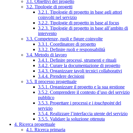
3.1. Obiettivi del progetto
3.2. Tipologie di progetti
3.2.1. Tipologie di progetto in base agli attori
coinvolti nel servizio
3.2.2. Tipologie di progetto in base al focus
3.2.3. Tipologie di progetto in base all’ambito di
intervento
3.3. Competenze, ruoli e figure coinvolte
3.3.1. Coordinatore di progetto
3.3.2. Definire ruoli e responsabilità
3.4. Metodo di lavoro
3.4.1. Definire processi, strumenti e rituali
3.4.2. Curare la documentazione di progetto
3.4.3. Organizzare tavoli tecnici collaborativi
3.4.4. Prendere decisioni
3.5. Il processo progettuale
3.5.1. Organizzare il progetto e la sua gestione
3.5.2. Comprendere il contesto d’uso del servizio
pubblico
3.5.3. Progettare i processi e i
touchpoint
del
servizio
3.5.4. Realizzare l’interfaccia utente del servizio
3.5.5. Validare la soluzione ottenuta
4. Ricerca progettuale
4.1. Ricerca primaria