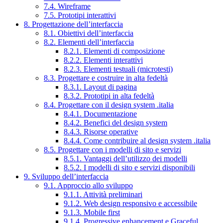
7.4. Wireframe
7.5. Prototipi interattivi
8. Progettazione dell’interfaccia
8.1. Obiettivi dell’interfaccia
8.2. Elementi dell’interfaccia
8.2.1. Elementi di composizione
8.2.2. Elementi interattivi
8.2.3. Elementi testuali (microtesti)
8.3. Progettare e costruire in alta fedeltà
8.3.1. Layout di pagina
8.3.2. Prototipi in alta fedeltà
8.4. Progettare con il design system .italia
8.4.1. Documentazione
8.4.2. Benefici del design system
8.4.3. Risorse operative
8.4.4. Come contribuire al design system .italia
8.5. Progettare con i modelli di sito e servizi
8.5.1. Vantaggi dell’utilizzo dei modelli
8.5.2. I modelli di sito e servizi disponibili
9. Sviluppo dell’interfaccia
9.1. Approccio allo sviluppo
9.1.1. Attività preliminari
9.1.2. Web design responsivo e accessibile
9.1.3. Mobile first
9.1.4. Progressive enhancement e Graceful