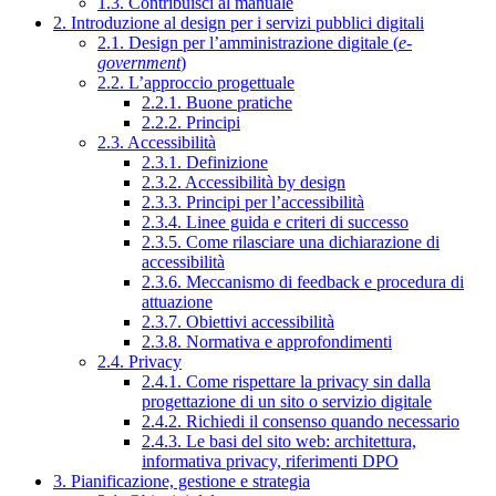
1.3. Contribuisci al manuale
2. Introduzione al design per i servizi pubblici digitali
2.1. Design per l’amministrazione digitale (
e-
government
)
2.2. L’approccio progettuale
2.2.1. Buone pratiche
2.2.2. Principi
2.3. Accessibilità
2.3.1. Definizione
2.3.2. Accessibilità by design
2.3.3. Principi per l’accessibilità
2.3.4. Linee guida e criteri di successo
2.3.5. Come rilasciare una dichiarazione di
accessibilità
2.3.6. Meccanismo di feedback e procedura di
attuazione
2.3.7. Obiettivi accessibilità
2.3.8. Normativa e approfondimenti
2.4. Privacy
2.4.1. Come rispettare la privacy sin dalla
progettazione di un sito o servizio digitale
2.4.2. Richiedi il consenso quando necessario
2.4.3. Le basi del sito web: architettura,
informativa privacy, riferimenti DPO
3. Pianificazione, gestione e strategia