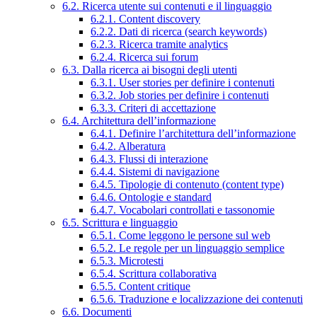
6.2. Ricerca utente sui contenuti e il linguaggio
6.2.1. Content discovery
6.2.2. Dati di ricerca (search keywords)
6.2.3. Ricerca tramite analytics
6.2.4. Ricerca sui forum
6.3. Dalla ricerca ai bisogni degli utenti
6.3.1. User stories per definire i contenuti
6.3.2. Job stories per definire i contenuti
6.3.3. Criteri di accettazione
6.4. Architettura dell’informazione
6.4.1. Definire l’architettura dell’informazione
6.4.2. Alberatura
6.4.3. Flussi di interazione
6.4.4. Sistemi di navigazione
6.4.5. Tipologie di contenuto (content type)
6.4.6. Ontologie e standard
6.4.7. Vocabolari controllati e tassonomie
6.5. Scrittura e linguaggio
6.5.1. Come leggono le persone sul web
6.5.2. Le regole per un linguaggio semplice
6.5.3. Microtesti
6.5.4. Scrittura collaborativa
6.5.5. Content critique
6.5.6. Traduzione e localizzazione dei contenuti
6.6. Documenti