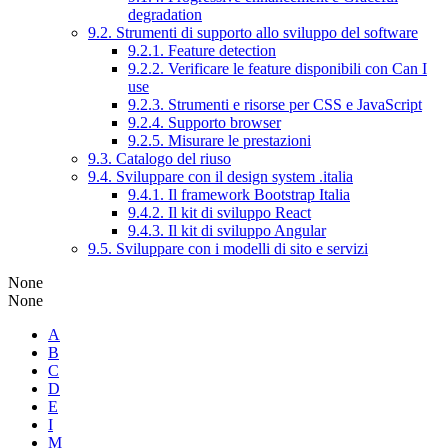
degradation
9.2. Strumenti di supporto allo sviluppo del software
9.2.1. Feature detection
9.2.2. Verificare le feature disponibili con Can I
use
9.2.3. Strumenti e risorse per CSS e JavaScript
9.2.4. Supporto browser
9.2.5. Misurare le prestazioni
9.3. Catalogo del riuso
9.4. Sviluppare con il design system .italia
9.4.1. Il framework Bootstrap Italia
9.4.2. Il kit di sviluppo React
9.4.3. Il kit di sviluppo Angular
9.5. Sviluppare con i modelli di sito e servizi
None
None
A
B
C
D
E
I
M