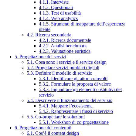
4.1.1. Interviste
4.1.2. Questionari
4.1.3. Test di usabilità
4.1.4. Web analytics
4.1.5. Strumenti di mappatura dell’esperienza
utente
4.2. Ricerca secondaria
4.2.1. Ricerca documentale
4.2.2. Analisi benchmark
4.2.3. Valutazione euristica
5. Progettazione dei servizi
5.1. Cosa sono i servizi e il service design
5.2. Progettare servizi pubblici digitali
5.3. Definire il modello di servizio
5.3.1. Identificare gli attori coinvolti
5.3.2. Formulare la proposta di valore
5.3.3. Inquadrare gli elementi costitutivi del
servizio
5.4. Descrivere il funzionamento del servizio
5.4.1. Mappare l’ecosistema
5.4.2. Rappresentare i flussi di servizio
5.5. Co-progettare le soluzioni
5.5.1. Workshop di co-progettazione
6. Progettazione dei contenuti
6.1. Cos’è il content design