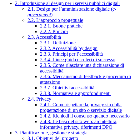
2. Introduzione al design per i servizi pubblici digitali
2.1. Design per l’amministrazione digitale (
e-
government
)
2.2. L’approccio progettuale
2.2.1. Buone pratiche
2.2.2. Principi
2.3. Accessibilità
2.3.1. Definizione
2.3.2. Accessibilità by design
2.3.3. Principi per l’accessibilità
2.3.4. Linee guida e criteri di successo
2.3.5. Come rilasciare una dichiarazione di
accessibilità
2.3.6. Meccanismo di feedback e procedura di
attuazione
2.3.7. Obiettivi accessibilità
2.3.8. Normativa e approfondimenti
2.4. Privacy
2.4.1. Come rispettare la privacy sin dalla
progettazione di un sito o servizio digitale
2.4.2. Richiedi il consenso quando necessario
2.4.3. Le basi del sito web: architettura,
informativa privacy, riferimenti DPO
3. Pianificazione, gestione e strategia
3.1. Obiettivi del progetto