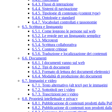
6.4.3. Flussi di interazione
6.4.4. Sistemi di navigazione
6.4.5. Tipologie di contenuto (content type)
6.4.6. Ontologie e standard
6.4.7. Vocabolari controllati e tassonomie
6.5. Scrittura e linguaggio
6.5.1. Come leggono le persone sul web
6.5.2. Le regole per un linguaggio semplice
6.5.3. Microtesti
6.5.4. Scrittura collaborativa
6.5.5. Content critique
6.5.6. Traduzione e localizzazione dei contenuti
6.6. Documenti
6.6.1. I documenti vanno sul web
6.6.2. Tipi di documenti
6.6.3. Formato di lettura dei documenti elettronici
6.6.4. Modalità di produzione dei documenti
6.7. Immagini e video
6.7.1. Testo alternativo (alt text) per le immagini
6.7.2. Sottotitoli per i video
6.7.3. Trascrizioni per i video
6.8. Proprietà intellettuale e privacy
6.8.1. Pubblicazione di contenuti prodotti dalla P
6.8.2. Pubblicazione di contenuti non prodotti dal