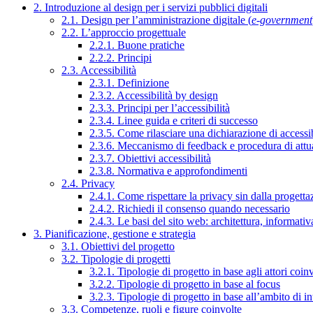
2. Introduzione al design per i servizi pubblici digitali
2.1. Design per l’amministrazione digitale (
e-government
2.2. L’approccio progettuale
2.2.1. Buone pratiche
2.2.2. Principi
2.3. Accessibilità
2.3.1. Definizione
2.3.2. Accessibilità by design
2.3.3. Principi per l’accessibilità
2.3.4. Linee guida e criteri di successo
2.3.5. Come rilasciare una dichiarazione di accessib
2.3.6. Meccanismo di feedback e procedura di attu
2.3.7. Obiettivi accessibilità
2.3.8. Normativa e approfondimenti
2.4. Privacy
2.4.1. Come rispettare la privacy sin dalla progettaz
2.4.2. Richiedi il consenso quando necessario
2.4.3. Le basi del sito web: architettura, informati
3. Pianificazione, gestione e strategia
3.1. Obiettivi del progetto
3.2. Tipologie di progetti
3.2.1. Tipologie di progetto in base agli attori coinv
3.2.2. Tipologie di progetto in base al focus
3.2.3. Tipologie di progetto in base all’ambito di i
3.3. Competenze, ruoli e figure coinvolte