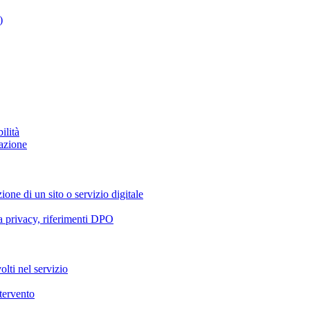
)
ilità
azione
ione di un sito o servizio digitale
va privacy, riferimenti DPO
olti nel servizio
ntervento