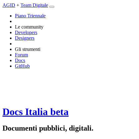
AGID
+
Team Digitale
Piano Triennale
Le community
Developers
Designers
Gli strumenti
Forum
Docs
GitHub
Docs Italia
beta
Documenti pubblici, digitali.