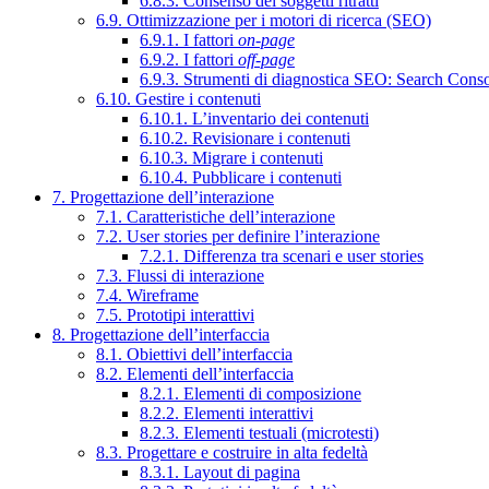
6.8.3. Consenso dei soggetti ritratti
6.9. Ottimizzazione per i motori di ricerca (SEO)
6.9.1. I fattori
on-page
6.9.2. I fattori
off-page
6.9.3. Strumenti di diagnostica SEO: Search Cons
6.10. Gestire i contenuti
6.10.1. L’inventario dei contenuti
6.10.2. Revisionare i contenuti
6.10.3. Migrare i contenuti
6.10.4. Pubblicare i contenuti
7. Progettazione dell’interazione
7.1. Caratteristiche dell’interazione
7.2. User stories per definire l’interazione
7.2.1. Differenza tra scenari e user stories
7.3. Flussi di interazione
7.4. Wireframe
7.5. Prototipi interattivi
8. Progettazione dell’interfaccia
8.1. Obiettivi dell’interfaccia
8.2. Elementi dell’interfaccia
8.2.1. Elementi di composizione
8.2.2. Elementi interattivi
8.2.3. Elementi testuali (microtesti)
8.3. Progettare e costruire in alta fedeltà
8.3.1. Layout di pagina