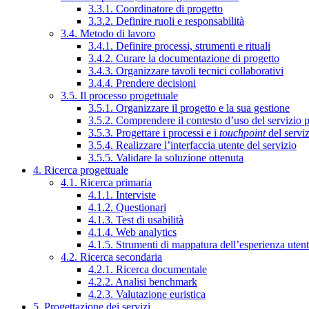
3.3.1. Coordinatore di progetto
3.3.2. Definire ruoli e responsabilità
3.4. Metodo di lavoro
3.4.1. Definire processi, strumenti e rituali
3.4.2. Curare la documentazione di progetto
3.4.3. Organizzare tavoli tecnici collaborativi
3.4.4. Prendere decisioni
3.5. Il processo progettuale
3.5.1. Organizzare il progetto e la sua gestione
3.5.2. Comprendere il contesto d’uso del servizio 
3.5.3. Progettare i processi e i
touchpoint
del servi
3.5.4. Realizzare l’interfaccia utente del servizio
3.5.5. Validare la soluzione ottenuta
4. Ricerca progettuale
4.1. Ricerca primaria
4.1.1. Interviste
4.1.2. Questionari
4.1.3. Test di usabilità
4.1.4. Web analytics
4.1.5. Strumenti di mappatura dell’esperienza uten
4.2. Ricerca secondaria
4.2.1. Ricerca documentale
4.2.2. Analisi benchmark
4.2.3. Valutazione euristica
5. Progettazione dei servizi