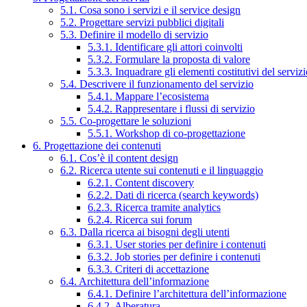
5.1. Cosa sono i servizi e il service design
5.2. Progettare servizi pubblici digitali
5.3. Definire il modello di servizio
5.3.1. Identificare gli attori coinvolti
5.3.2. Formulare la proposta di valore
5.3.3. Inquadrare gli elementi costitutivi del serviz
5.4. Descrivere il funzionamento del servizio
5.4.1. Mappare l’ecosistema
5.4.2. Rappresentare i flussi di servizio
5.5. Co-progettare le soluzioni
5.5.1. Workshop di co-progettazione
6. Progettazione dei contenuti
6.1. Cos’è il content design
6.2. Ricerca utente sui contenuti e il linguaggio
6.2.1. Content discovery
6.2.2. Dati di ricerca (search keywords)
6.2.3. Ricerca tramite analytics
6.2.4. Ricerca sui forum
6.3. Dalla ricerca ai bisogni degli utenti
6.3.1. User stories per definire i contenuti
6.3.2. Job stories per definire i contenuti
6.3.3. Criteri di accettazione
6.4. Architettura dell’informazione
6.4.1. Definire l’architettura dell’informazione
6.4.2. Alberatura