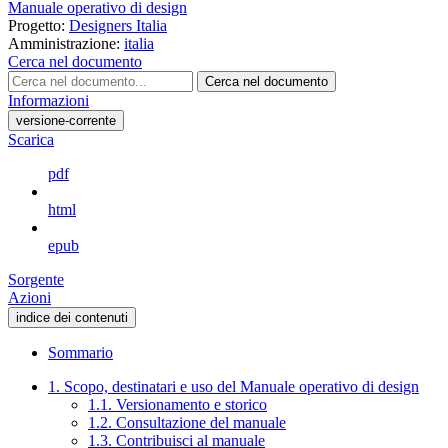
Manuale operativo di design
Progetto:
Designers Italia
Amministrazione:
italia
Cerca nel documento
Cerca nel documento
Informazioni
versione-corrente
Scarica
pdf
html
epub
Sorgente
Azioni
indice dei contenuti
Sommario
1. Scopo, destinatari e uso del Manuale operativo di design
1.1. Versionamento e storico
1.2. Consultazione del manuale
1.3. Contribuisci al manuale