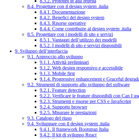
8.3.2. Prototipi in alta fedeltà
8.4. Progettare con il design system .italia
8.4.1. Documentazione
8.4.2. Benefici del design system
8.4.3. Risorse operative
8.4.4. Come contribuire al design system .italia
8.5. Progettare con i modelli di sito e servizi
8.5.1. Vantaggi dell’utilizzo dei modelli
8.5.2. I modelli di sito e servizi disponibili
9. Sviluppo dell’interfaccia
9.1. Approccio allo sviluppo
9.1.1. Attività preliminari
9.1.2. Web design responsivo e accessibile
9.1.3. Mobile first
9.1.4. Progressive enhancement e Graceful degrad
9.2. Strumenti di supporto allo sviluppo del software
9.2.1. Feature detection
9.2.2. Verificare le feature disponibili con Can I us
9.2.3. Strumenti e risorse per CSS e JavaScript
9.2.4. Supporto browser
9.2.5. Misurare le prestazioni
9.3. Catalogo del riuso
9.4. Sviluppare con il design system .italia
9.4.1. Il framework Bootstrap Italia
9.4.2. Il kit di sviluppo React