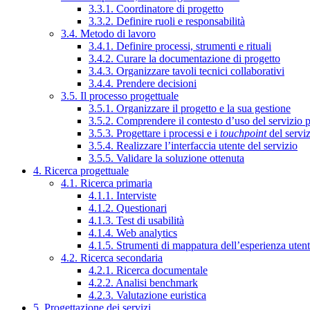
3.3.1. Coordinatore di progetto
3.3.2. Definire ruoli e responsabilità
3.4. Metodo di lavoro
3.4.1. Definire processi, strumenti e rituali
3.4.2. Curare la documentazione di progetto
3.4.3. Organizzare tavoli tecnici collaborativi
3.4.4. Prendere decisioni
3.5. Il processo progettuale
3.5.1. Organizzare il progetto e la sua gestione
3.5.2. Comprendere il contesto d’uso del servizio 
3.5.3. Progettare i processi e i
touchpoint
del servi
3.5.4. Realizzare l’interfaccia utente del servizio
3.5.5. Validare la soluzione ottenuta
4. Ricerca progettuale
4.1. Ricerca primaria
4.1.1. Interviste
4.1.2. Questionari
4.1.3. Test di usabilità
4.1.4. Web analytics
4.1.5. Strumenti di mappatura dell’esperienza uten
4.2. Ricerca secondaria
4.2.1. Ricerca documentale
4.2.2. Analisi benchmark
4.2.3. Valutazione euristica
5. Progettazione dei servizi