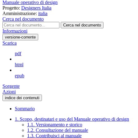
Manuale operativo di design
Progetto:
Designers Italia
Amministrazione:
italia
Cerca nel documento
Cerca nel documento
Informazioni
versione-corrente
Scarica
pdf
html
epub
Sorgente
Azioni
indice dei contenuti
Sommario
1. Scopo, destinatari e uso del Manuale operativo di design
1.1. Versionamento e storico
1.2. Consultazione del manuale
1.3. Contribuisci al manuale