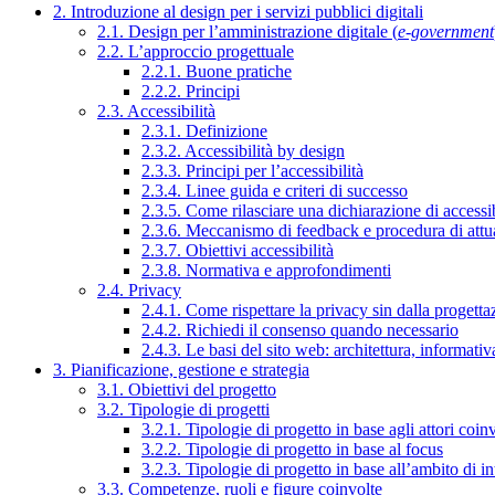
2. Introduzione al design per i servizi pubblici digitali
2.1. Design per l’amministrazione digitale (
e-government
2.2. L’approccio progettuale
2.2.1. Buone pratiche
2.2.2. Principi
2.3. Accessibilità
2.3.1. Definizione
2.3.2. Accessibilità by design
2.3.3. Principi per l’accessibilità
2.3.4. Linee guida e criteri di successo
2.3.5. Come rilasciare una dichiarazione di accessib
2.3.6. Meccanismo di feedback e procedura di attu
2.3.7. Obiettivi accessibilità
2.3.8. Normativa e approfondimenti
2.4. Privacy
2.4.1. Come rispettare la privacy sin dalla progettaz
2.4.2. Richiedi il consenso quando necessario
2.4.3. Le basi del sito web: architettura, informati
3. Pianificazione, gestione e strategia
3.1. Obiettivi del progetto
3.2. Tipologie di progetti
3.2.1. Tipologie di progetto in base agli attori coinv
3.2.2. Tipologie di progetto in base al focus
3.2.3. Tipologie di progetto in base all’ambito di i
3.3. Competenze, ruoli e figure coinvolte