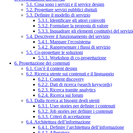
5.1. Cosa sono i servizi e il service design
5.2. Progettare servizi pubblici digitali
5.3. Definire il modello di servizio
5.3.1. Identificare gli attori coinvolti
5.3.2. Formulare la proposta di valore
5.3.3. Inquadrare gli elementi costitutivi del serviz
5.4. Descrivere il funzionamento del servizio
5.4.1. Mappare l’ecosistema
5.4.2. Rappresentare i flussi di servizio
5.5. Co-progettare le soluzioni
5.5.1. Workshop di co-progettazione
6. Progettazione dei contenuti
6.1. Cos’è il content design
6.2. Ricerca utente sui contenuti e il linguaggio
6.2.1. Content discovery
6.2.2. Dati di ricerca (search keywords)
6.2.3. Ricerca tramite analytics
6.2.4. Ricerca sui forum
6.3. Dalla ricerca ai bisogni degli utenti
6.3.1. User stories per definire i contenuti
6.3.2. Job stories per definire i contenuti
6.3.3. Criteri di accettazione
6.4. Architettura dell’informazione
6.4.1. Definire l’architettura dell’informazione
6.4.2. Alberatura