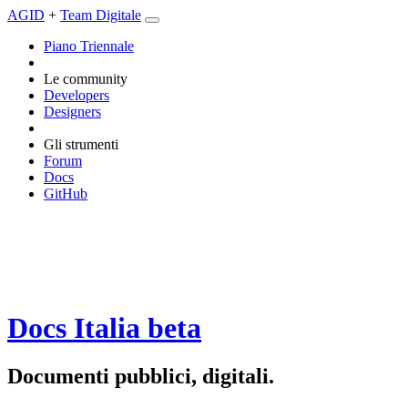
AGID
+
Team Digitale
Piano Triennale
Le community
Developers
Designers
Gli strumenti
Forum
Docs
GitHub
Docs Italia
beta
Documenti pubblici, digitali.