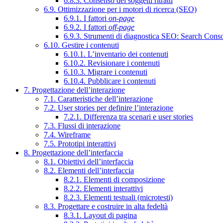
6.8.3. Consenso dei soggetti ritratti
6.9. Ottimizzazione per i motori di ricerca (SEO)
6.9.1. I fattori
on-page
6.9.2. I fattori
off-page
6.9.3. Strumenti di diagnostica SEO: Search Cons
6.10. Gestire i contenuti
6.10.1. L’inventario dei contenuti
6.10.2. Revisionare i contenuti
6.10.3. Migrare i contenuti
6.10.4. Pubblicare i contenuti
7. Progettazione dell’interazione
7.1. Caratteristiche dell’interazione
7.2. User stories per definire l’interazione
7.2.1. Differenza tra scenari e user stories
7.3. Flussi di interazione
7.4. Wireframe
7.5. Prototipi interattivi
8. Progettazione dell’interfaccia
8.1. Obiettivi dell’interfaccia
8.2. Elementi dell’interfaccia
8.2.1. Elementi di composizione
8.2.2. Elementi interattivi
8.2.3. Elementi testuali (microtesti)
8.3. Progettare e costruire in alta fedeltà
8.3.1. Layout di pagina