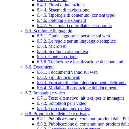
6.4.3. Flussi di interazione
6.4.4. Sistemi di navigazione
6.4.5. Tipologie di contenuto (content type)
6.4.6. Ontologie e standard
6.4.7. Vocabolari controllati e tassonomie
6.5. Scrittura e linguaggio
6.5.1. Come leggono le persone sul web
6.5.2. Le regole per un linguaggio semplice
6.5.3. Microtesti
6.5.4. Scrittura collaborativa
6.5.5. Content critique
6.5.6. Traduzione e localizzazione dei contenuti
6.6. Documenti
6.6.1. I documenti vanno sul web
6.6.2. Tipi di documenti
6.6.3. Formato di lettura dei documenti elettronici
6.6.4. Modalità di produzione dei documenti
6.7. Immagini e video
6.7.1. Testo alternativo (alt text) per le immagini
6.7.2. Sottotitoli per i video
6.7.3. Trascrizioni per i video
6.8. Proprietà intellettuale e privacy
6.8.1. Pubblicazione di contenuti prodotti dalla P
6.8.2. Pubblicazione di contenuti non prodotti dal