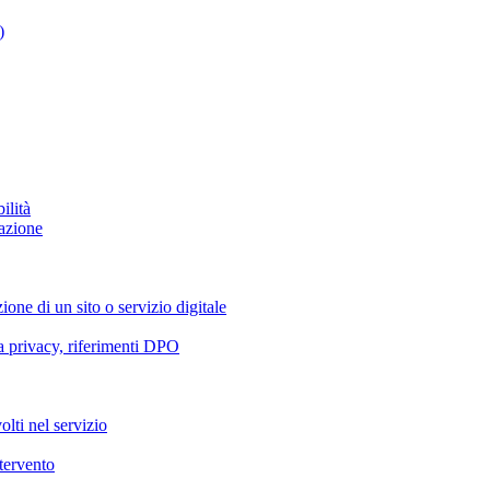
)
ilità
azione
ione di un sito o servizio digitale
va privacy, riferimenti DPO
olti nel servizio
ntervento