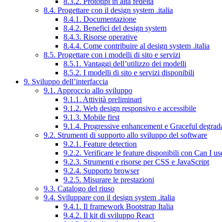
8.3.2. Prototipi in alta fedeltà
8.4. Progettare con il design system .italia
8.4.1. Documentazione
8.4.2. Benefici del design system
8.4.3. Risorse operative
8.4.4. Come contribuire al design system .italia
8.5. Progettare con i modelli di sito e servizi
8.5.1. Vantaggi dell’utilizzo dei modelli
8.5.2. I modelli di sito e servizi disponibili
9. Sviluppo dell’interfaccia
9.1. Approccio allo sviluppo
9.1.1. Attività preliminari
9.1.2. Web design responsivo e accessibile
9.1.3. Mobile first
9.1.4. Progressive enhancement e Graceful degrad
9.2. Strumenti di supporto allo sviluppo del software
9.2.1. Feature detection
9.2.2. Verificare le feature disponibili con Can I us
9.2.3. Strumenti e risorse per CSS e JavaScript
9.2.4. Supporto browser
9.2.5. Misurare le prestazioni
9.3. Catalogo del riuso
9.4. Sviluppare con il design system .italia
9.4.1. Il framework Bootstrap Italia
9.4.2. Il kit di sviluppo React