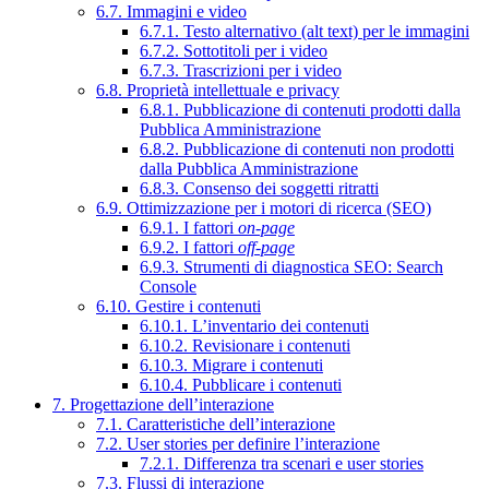
6.7. Immagini e video
6.7.1. Testo alternativo (alt text) per le immagini
6.7.2. Sottotitoli per i video
6.7.3. Trascrizioni per i video
6.8. Proprietà intellettuale e privacy
6.8.1. Pubblicazione di contenuti prodotti dalla
Pubblica Amministrazione
6.8.2. Pubblicazione di contenuti non prodotti
dalla Pubblica Amministrazione
6.8.3. Consenso dei soggetti ritratti
6.9. Ottimizzazione per i motori di ricerca (SEO)
6.9.1. I fattori
on-page
6.9.2. I fattori
off-page
6.9.3. Strumenti di diagnostica SEO: Search
Console
6.10. Gestire i contenuti
6.10.1. L’inventario dei contenuti
6.10.2. Revisionare i contenuti
6.10.3. Migrare i contenuti
6.10.4. Pubblicare i contenuti
7. Progettazione dell’interazione
7.1. Caratteristiche dell’interazione
7.2. User stories per definire l’interazione
7.2.1. Differenza tra scenari e user stories
7.3. Flussi di interazione