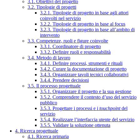
3.1. Obiettivi del progetto
3.2. Tipologie di progetti
3.2.1. Tipologie di progetto in base agli attori
coinvolti nel servizio
3.2.2. Tipologie di progetto in base al focus
3.2.3. Tipologie di progetto in base all’ambito di
intervento
3.3. Competenze, ruoli e figure coinvolte
3.3.1. Coordinatore di progetto
3.3.2. Definire ruoli e responsabilità
3.4. Metodo di lavoro
3.4.1. Definire processi, strumenti e rituali
3.4.2. Curare la documentazione di progetto
3.4.3. Organizzare tavoli tecnici collaborativi
3.4.4. Prendere decisioni
3.5. Il processo progettuale
3.5.1. Organizzare il progetto e la sua gestione
3.5.2. Comprendere il contesto d’uso del servizio
pubblico
3.5.3. Progettare i processi e i
touchpoint
del
servizio
3.5.4. Realizzare l’interfaccia utente del servizio
3.5.5. Validare la soluzione ottenuta
4. Ricerca progettuale
4.1. Ricerca primaria