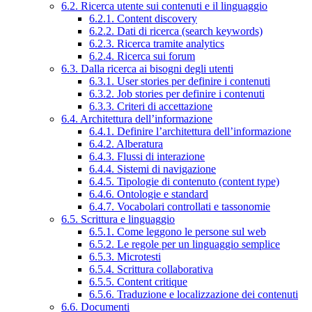
6.2. Ricerca utente sui contenuti e il linguaggio
6.2.1. Content discovery
6.2.2. Dati di ricerca (search keywords)
6.2.3. Ricerca tramite analytics
6.2.4. Ricerca sui forum
6.3. Dalla ricerca ai bisogni degli utenti
6.3.1. User stories per definire i contenuti
6.3.2. Job stories per definire i contenuti
6.3.3. Criteri di accettazione
6.4. Architettura dell’informazione
6.4.1. Definire l’architettura dell’informazione
6.4.2. Alberatura
6.4.3. Flussi di interazione
6.4.4. Sistemi di navigazione
6.4.5. Tipologie di contenuto (content type)
6.4.6. Ontologie e standard
6.4.7. Vocabolari controllati e tassonomie
6.5. Scrittura e linguaggio
6.5.1. Come leggono le persone sul web
6.5.2. Le regole per un linguaggio semplice
6.5.3. Microtesti
6.5.4. Scrittura collaborativa
6.5.5. Content critique
6.5.6. Traduzione e localizzazione dei contenuti
6.6. Documenti