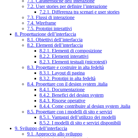
7.1. Caratteristiche dell’interazione
7.2. User stories per definire l’interazione
7.2.1. Differenza tra scenari e user stories
7.3. Flussi di interazione
7.4. Wireframe
7.5. Prototipi interattivi
8. Progettazione dell’interfaccia
8.1. Obiettivi dell’interfaccia
8.2. Elementi dell’interfaccia
8.2.1. Elementi di composizione
8.2.2. Elementi interattivi
8.2.3. Elementi testuali (microtesti)
8.3. Progettare e costruire in alta fedeltà
8.3.1. Layout di pagina
8.3.2. Prototipi in alta fedeltà
8.4. Progettare con il design system .italia
8.4.1. Documentazione
8.4.2. Benefici del design system
8.4.3. Risorse operative
8.4.4. Come contribuire al design system .italia
8.5. Progettare con i modelli di sito e servizi
8.5.1. Vantaggi dell’utilizzo dei modelli
8.5.2. I modelli di sito e servizi disponibili
9. Sviluppo dell’interfaccia
9.1. Approccio allo sviluppo