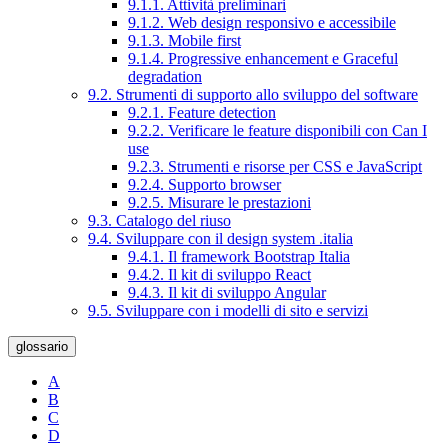
9.1.1. Attività preliminari
9.1.2. Web design responsivo e accessibile
9.1.3. Mobile first
9.1.4. Progressive enhancement e Graceful
degradation
9.2. Strumenti di supporto allo sviluppo del software
9.2.1. Feature detection
9.2.2. Verificare le feature disponibili con Can I
use
9.2.3. Strumenti e risorse per CSS e JavaScript
9.2.4. Supporto browser
9.2.5. Misurare le prestazioni
9.3. Catalogo del riuso
9.4. Sviluppare con il design system .italia
9.4.1. Il framework Bootstrap Italia
9.4.2. Il kit di sviluppo React
9.4.3. Il kit di sviluppo Angular
9.5. Sviluppare con i modelli di sito e servizi
glossario
A
B
C
D