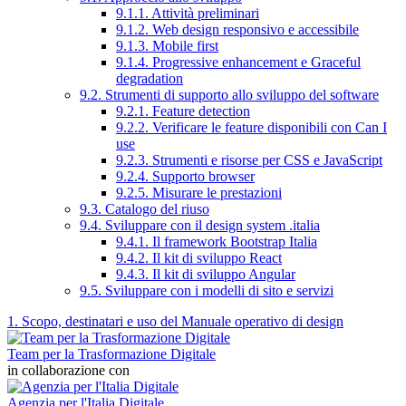
9.1.1. Attività preliminari
9.1.2. Web design responsivo e accessibile
9.1.3. Mobile first
9.1.4. Progressive enhancement e Graceful
degradation
9.2. Strumenti di supporto allo sviluppo del software
9.2.1. Feature detection
9.2.2. Verificare le feature disponibili con Can I
use
9.2.3. Strumenti e risorse per CSS e JavaScript
9.2.4. Supporto browser
9.2.5. Misurare le prestazioni
9.3. Catalogo del riuso
9.4. Sviluppare con il design system .italia
9.4.1. Il framework Bootstrap Italia
9.4.2. Il kit di sviluppo React
9.4.3. Il kit di sviluppo Angular
9.5. Sviluppare con i modelli di sito e servizi
1. Scopo, destinatari e uso del Manuale operativo di design
Team per la Trasformazione Digitale
in collaborazione con
Agenzia per l'Italia Digitale