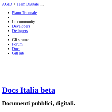
AGID
+
Team Digitale
Piano Triennale
Le community
Developers
Designers
Gli strumenti
Forum
Docs
GitHub
Docs Italia
beta
Documenti pubblici, digitali.