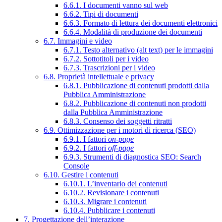
6.6.1. I documenti vanno sul web
6.6.2. Tipi di documenti
6.6.3. Formato di lettura dei documenti elettronici
6.6.4. Modalità di produzione dei documenti
6.7. Immagini e video
6.7.1. Testo alternativo (alt text) per le immagini
6.7.2. Sottotitoli per i video
6.7.3. Trascrizioni per i video
6.8. Proprietà intellettuale e privacy
6.8.1. Pubblicazione di contenuti prodotti dalla
Pubblica Amministrazione
6.8.2. Pubblicazione di contenuti non prodotti
dalla Pubblica Amministrazione
6.8.3. Consenso dei soggetti ritratti
6.9. Ottimizzazione per i motori di ricerca (SEO)
6.9.1. I fattori
on-page
6.9.2. I fattori
off-page
6.9.3. Strumenti di diagnostica SEO: Search
Console
6.10. Gestire i contenuti
6.10.1. L’inventario dei contenuti
6.10.2. Revisionare i contenuti
6.10.3. Migrare i contenuti
6.10.4. Pubblicare i contenuti
7. Progettazione dell’interazione