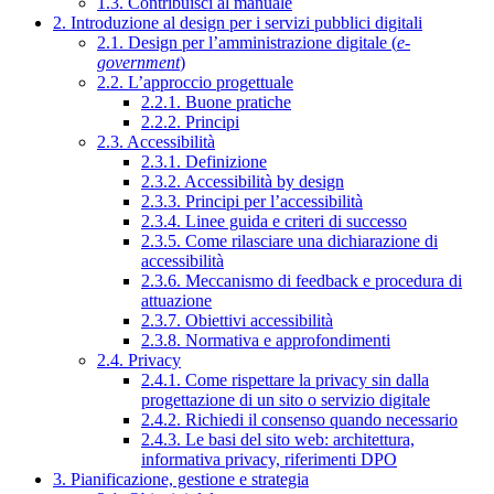
1.3. Contribuisci al manuale
2. Introduzione al design per i servizi pubblici digitali
2.1. Design per l’amministrazione digitale (
e-
government
)
2.2. L’approccio progettuale
2.2.1. Buone pratiche
2.2.2. Principi
2.3. Accessibilità
2.3.1. Definizione
2.3.2. Accessibilità by design
2.3.3. Principi per l’accessibilità
2.3.4. Linee guida e criteri di successo
2.3.5. Come rilasciare una dichiarazione di
accessibilità
2.3.6. Meccanismo di feedback e procedura di
attuazione
2.3.7. Obiettivi accessibilità
2.3.8. Normativa e approfondimenti
2.4. Privacy
2.4.1. Come rispettare la privacy sin dalla
progettazione di un sito o servizio digitale
2.4.2. Richiedi il consenso quando necessario
2.4.3. Le basi del sito web: architettura,
informativa privacy, riferimenti DPO
3. Pianificazione, gestione e strategia