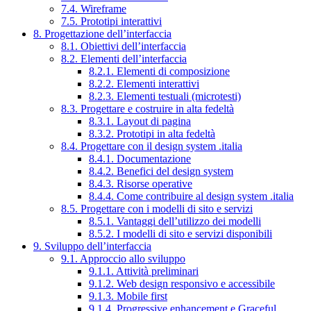
7.4. Wireframe
7.5. Prototipi interattivi
8. Progettazione dell’interfaccia
8.1. Obiettivi dell’interfaccia
8.2. Elementi dell’interfaccia
8.2.1. Elementi di composizione
8.2.2. Elementi interattivi
8.2.3. Elementi testuali (microtesti)
8.3. Progettare e costruire in alta fedeltà
8.3.1. Layout di pagina
8.3.2. Prototipi in alta fedeltà
8.4. Progettare con il design system .italia
8.4.1. Documentazione
8.4.2. Benefici del design system
8.4.3. Risorse operative
8.4.4. Come contribuire al design system .italia
8.5. Progettare con i modelli di sito e servizi
8.5.1. Vantaggi dell’utilizzo dei modelli
8.5.2. I modelli di sito e servizi disponibili
9. Sviluppo dell’interfaccia
9.1. Approccio allo sviluppo
9.1.1. Attività preliminari
9.1.2. Web design responsivo e accessibile
9.1.3. Mobile first
9.1.4. Progressive enhancement e Graceful