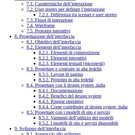
7.1. Caratteristiche dell’interazione
7.2. User stories per definire l’interazione
7.2.1. Differenza tra scenari e user stories
7.3. Flussi di interazione
7.4. Wireframe
7.5. Prototipi interattivi
8. Progettazione dell’interfaccia
8.1. Obiettivi dell’interfaccia
8.2. Elementi dell’interfaccia
8.2.1. Elementi di composizione
8.2.2. Elementi interattivi
8.2.3. Elementi testuali (microtesti)
8.3. Progettare e costruire in alta fedeltà
8.3.1. Layout di pagina
8.3.2. Prototipi in alta fedeltà
8.4. Progettare con il design system .italia
8.4.1. Documentazione
8.4.2. Benefici del design system
8.4.3. Risorse operative
8.4.4. Come contribuire al design system .italia
8.5. Progettare con i modelli di sito e servizi
8.5.1. Vantaggi dell’utilizzo dei modelli
8.5.2. I modelli di sito e servizi disponibili
9. Sviluppo dell’interfaccia
9.1. Approccio allo sviluppo