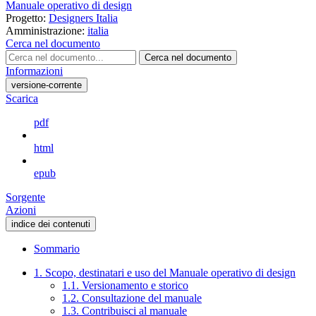
Manuale operativo di design
Progetto:
Designers Italia
Amministrazione:
italia
Cerca nel documento
Cerca nel documento
Informazioni
versione-corrente
Scarica
pdf
html
epub
Sorgente
Azioni
indice dei contenuti
Sommario
1. Scopo, destinatari e uso del Manuale operativo di design
1.1. Versionamento e storico
1.2. Consultazione del manuale
1.3. Contribuisci al manuale