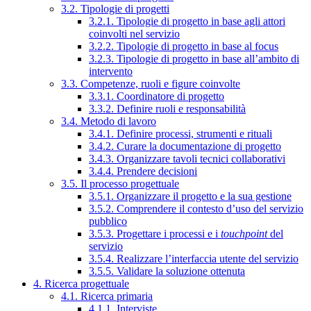
3.2. Tipologie di progetti
3.2.1. Tipologie di progetto in base agli attori
coinvolti nel servizio
3.2.2. Tipologie di progetto in base al focus
3.2.3. Tipologie di progetto in base all’ambito di
intervento
3.3. Competenze, ruoli e figure coinvolte
3.3.1. Coordinatore di progetto
3.3.2. Definire ruoli e responsabilità
3.4. Metodo di lavoro
3.4.1. Definire processi, strumenti e rituali
3.4.2. Curare la documentazione di progetto
3.4.3. Organizzare tavoli tecnici collaborativi
3.4.4. Prendere decisioni
3.5. Il processo progettuale
3.5.1. Organizzare il progetto e la sua gestione
3.5.2. Comprendere il contesto d’uso del servizio
pubblico
3.5.3. Progettare i processi e i
touchpoint
del
servizio
3.5.4. Realizzare l’interfaccia utente del servizio
3.5.5. Validare la soluzione ottenuta
4. Ricerca progettuale
4.1. Ricerca primaria
4.1.1. Interviste