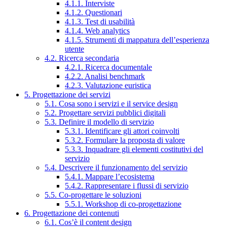
4.1.1. Interviste
4.1.2. Questionari
4.1.3. Test di usabilità
4.1.4. Web analytics
4.1.5. Strumenti di mappatura dell’esperienza
utente
4.2. Ricerca secondaria
4.2.1. Ricerca documentale
4.2.2. Analisi benchmark
4.2.3. Valutazione euristica
5. Progettazione dei servizi
5.1. Cosa sono i servizi e il service design
5.2. Progettare servizi pubblici digitali
5.3. Definire il modello di servizio
5.3.1. Identificare gli attori coinvolti
5.3.2. Formulare la proposta di valore
5.3.3. Inquadrare gli elementi costitutivi del
servizio
5.4. Descrivere il funzionamento del servizio
5.4.1. Mappare l’ecosistema
5.4.2. Rappresentare i flussi di servizio
5.5. Co-progettare le soluzioni
5.5.1. Workshop di co-progettazione
6. Progettazione dei contenuti
6.1. Cos’è il content design