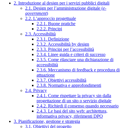
2. Introduzione al design per i servizi pubblici digitali
2.1. Design per l’amministrazione digitale (
e-
government
)
2.2. L’approccio progettuale
2.2.1. Buone pratiche
2.2.2. Principi
2.3. Accessibilità
2.3.1. Definizione
2.3.2. Accessibilità by design
2.3.3. Principi per l’accessibilità
2.3.4. Linee guida e criteri di successo
2.3.5. Come rilasciare una dichiarazione di
accessibilità
2.3.6. Meccanismo di feedback e procedura di
attuazione
2.3.7. Obiettivi accessibilità
2.3.8. Normativa e approfondimenti
2.4. Privacy
2.4.1. Come rispettare la privacy sin dalla
progettazione di un sito o servizio digitale
2.4.2. Richiedi il consenso quando necessario
2.4.3. Le basi del sito web: architettura,
informativa privacy, riferimenti DPO
3. Pianificazione, gestione e strategia
3.1. Obiettivi del progetto