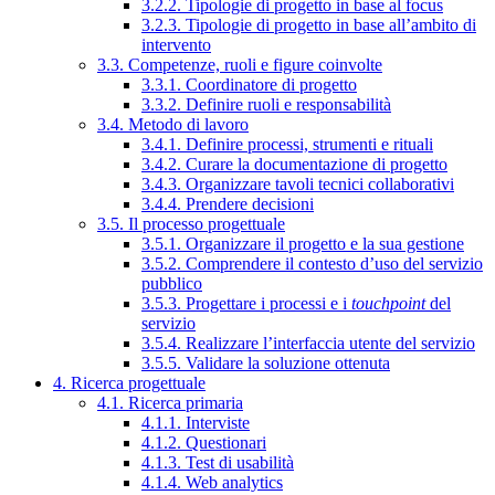
3.2.2. Tipologie di progetto in base al focus
3.2.3. Tipologie di progetto in base all’ambito di
intervento
3.3. Competenze, ruoli e figure coinvolte
3.3.1. Coordinatore di progetto
3.3.2. Definire ruoli e responsabilità
3.4. Metodo di lavoro
3.4.1. Definire processi, strumenti e rituali
3.4.2. Curare la documentazione di progetto
3.4.3. Organizzare tavoli tecnici collaborativi
3.4.4. Prendere decisioni
3.5. Il processo progettuale
3.5.1. Organizzare il progetto e la sua gestione
3.5.2. Comprendere il contesto d’uso del servizio
pubblico
3.5.3. Progettare i processi e i
touchpoint
del
servizio
3.5.4. Realizzare l’interfaccia utente del servizio
3.5.5. Validare la soluzione ottenuta
4. Ricerca progettuale
4.1. Ricerca primaria
4.1.1. Interviste
4.1.2. Questionari
4.1.3. Test di usabilità
4.1.4. Web analytics