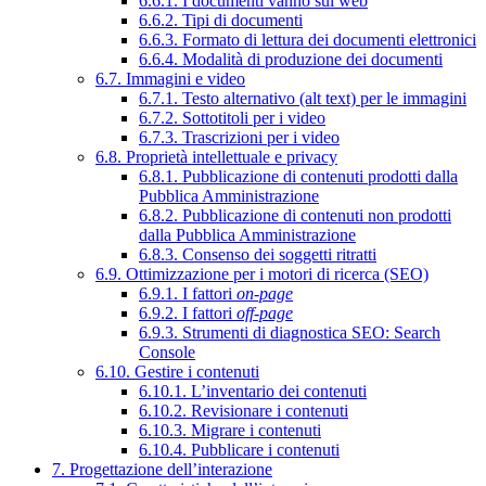
6.6.1. I documenti vanno sul web
6.6.2. Tipi di documenti
6.6.3. Formato di lettura dei documenti elettronici
6.6.4. Modalità di produzione dei documenti
6.7. Immagini e video
6.7.1. Testo alternativo (alt text) per le immagini
6.7.2. Sottotitoli per i video
6.7.3. Trascrizioni per i video
6.8. Proprietà intellettuale e privacy
6.8.1. Pubblicazione di contenuti prodotti dalla
Pubblica Amministrazione
6.8.2. Pubblicazione di contenuti non prodotti
dalla Pubblica Amministrazione
6.8.3. Consenso dei soggetti ritratti
6.9. Ottimizzazione per i motori di ricerca (SEO)
6.9.1. I fattori
on-page
6.9.2. I fattori
off-page
6.9.3. Strumenti di diagnostica SEO: Search
Console
6.10. Gestire i contenuti
6.10.1. L’inventario dei contenuti
6.10.2. Revisionare i contenuti
6.10.3. Migrare i contenuti
6.10.4. Pubblicare i contenuti
7. Progettazione dell’interazione