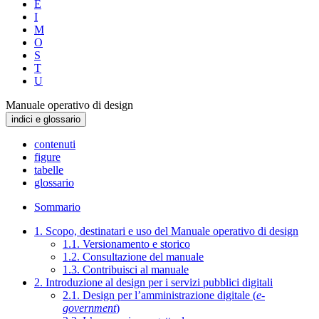
E
I
M
O
S
T
U
Manuale operativo di design
indici e glossario
contenuti
figure
tabelle
glossario
Sommario
1. Scopo, destinatari e uso del Manuale operativo di design
1.1. Versionamento e storico
1.2. Consultazione del manuale
1.3. Contribuisci al manuale
2. Introduzione al design per i servizi pubblici digitali
2.1. Design per l’amministrazione digitale (
e-
government
)