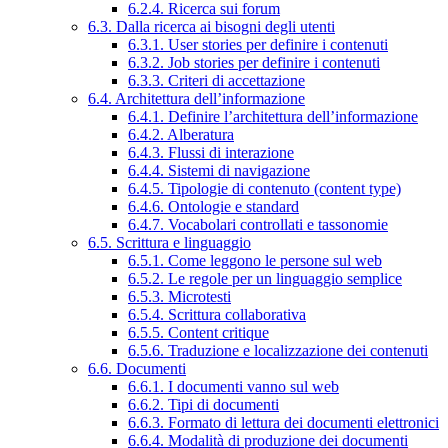
6.2.4. Ricerca sui forum
6.3. Dalla ricerca ai bisogni degli utenti
6.3.1. User stories per definire i contenuti
6.3.2. Job stories per definire i contenuti
6.3.3. Criteri di accettazione
6.4. Architettura dell’informazione
6.4.1. Definire l’architettura dell’informazione
6.4.2. Alberatura
6.4.3. Flussi di interazione
6.4.4. Sistemi di navigazione
6.4.5. Tipologie di contenuto (content type)
6.4.6. Ontologie e standard
6.4.7. Vocabolari controllati e tassonomie
6.5. Scrittura e linguaggio
6.5.1. Come leggono le persone sul web
6.5.2. Le regole per un linguaggio semplice
6.5.3. Microtesti
6.5.4. Scrittura collaborativa
6.5.5. Content critique
6.5.6. Traduzione e localizzazione dei contenuti
6.6. Documenti
6.6.1. I documenti vanno sul web
6.6.2. Tipi di documenti
6.6.3. Formato di lettura dei documenti elettronici
6.6.4. Modalità di produzione dei documenti