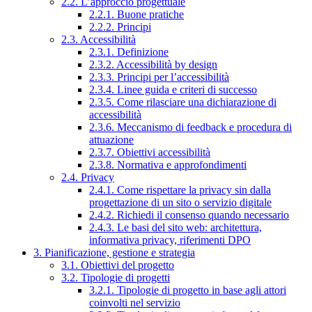
2.2. L’approccio progettuale
2.2.1. Buone pratiche
2.2.2. Principi
2.3. Accessibilità
2.3.1. Definizione
2.3.2. Accessibilità by design
2.3.3. Principi per l’accessibilità
2.3.4. Linee guida e criteri di successo
2.3.5. Come rilasciare una dichiarazione di
accessibilità
2.3.6. Meccanismo di feedback e procedura di
attuazione
2.3.7. Obiettivi accessibilità
2.3.8. Normativa e approfondimenti
2.4. Privacy
2.4.1. Come rispettare la privacy sin dalla
progettazione di un sito o servizio digitale
2.4.2. Richiedi il consenso quando necessario
2.4.3. Le basi del sito web: architettura,
informativa privacy, riferimenti DPO
3. Pianificazione, gestione e strategia
3.1. Obiettivi del progetto
3.2. Tipologie di progetti
3.2.1. Tipologie di progetto in base agli attori
coinvolti nel servizio