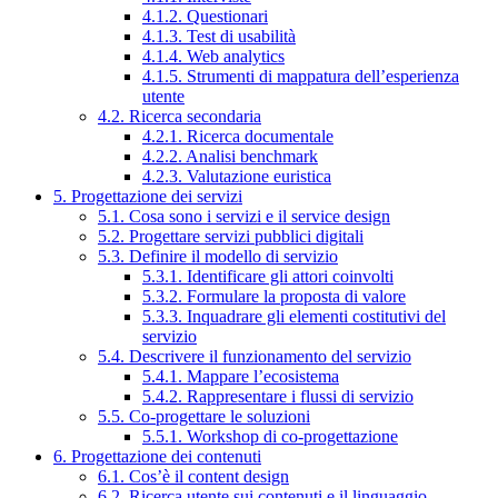
4.1.2. Questionari
4.1.3. Test di usabilità
4.1.4. Web analytics
4.1.5. Strumenti di mappatura dell’esperienza
utente
4.2. Ricerca secondaria
4.2.1. Ricerca documentale
4.2.2. Analisi benchmark
4.2.3. Valutazione euristica
5. Progettazione dei servizi
5.1. Cosa sono i servizi e il service design
5.2. Progettare servizi pubblici digitali
5.3. Definire il modello di servizio
5.3.1. Identificare gli attori coinvolti
5.3.2. Formulare la proposta di valore
5.3.3. Inquadrare gli elementi costitutivi del
servizio
5.4. Descrivere il funzionamento del servizio
5.4.1. Mappare l’ecosistema
5.4.2. Rappresentare i flussi di servizio
5.5. Co-progettare le soluzioni
5.5.1. Workshop di co-progettazione
6. Progettazione dei contenuti
6.1. Cos’è il content design
6.2. Ricerca utente sui contenuti e il linguaggio