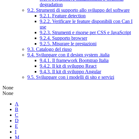
degradation
9.2. Strumenti di supporto allo sviluppo del software
9.2.1. Feature detection
9.2.2. Verificare le feature disponibili con Can I
use
9.2.3. Strumenti e risorse per CSS e JavaScript
9.2.4. Supporto browser
9.2.5. Misurare le prestazioni
9.3. Catalogo del riuso
9.4. Sviluppare con il design system .italia
9.4.1. Il framework Bootstrap Italia
9.4.2. Il kit di sviluppo React
9.4.3. Il kit di sviluppo Angular
9.5. Sviluppare con i modelli di sito e servizi
None
None
A
B
C
D
E
I
M