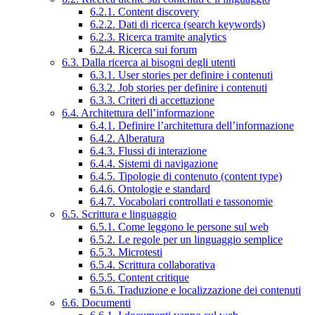
6.2.1. Content discovery
6.2.2. Dati di ricerca (search keywords)
6.2.3. Ricerca tramite analytics
6.2.4. Ricerca sui forum
6.3. Dalla ricerca ai bisogni degli utenti
6.3.1. User stories per definire i contenuti
6.3.2. Job stories per definire i contenuti
6.3.3. Criteri di accettazione
6.4. Architettura dell’informazione
6.4.1. Definire l’architettura dell’informazione
6.4.2. Alberatura
6.4.3. Flussi di interazione
6.4.4. Sistemi di navigazione
6.4.5. Tipologie di contenuto (content type)
6.4.6. Ontologie e standard
6.4.7. Vocabolari controllati e tassonomie
6.5. Scrittura e linguaggio
6.5.1. Come leggono le persone sul web
6.5.2. Le regole per un linguaggio semplice
6.5.3. Microtesti
6.5.4. Scrittura collaborativa
6.5.5. Content critique
6.5.6. Traduzione e localizzazione dei contenuti
6.6. Documenti