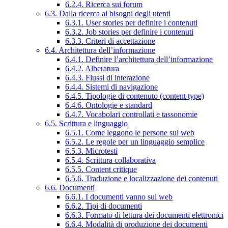
6.2.4. Ricerca sui forum
6.3. Dalla ricerca ai bisogni degli utenti
6.3.1. User stories per definire i contenuti
6.3.2. Job stories per definire i contenuti
6.3.3. Criteri di accettazione
6.4. Architettura dell’informazione
6.4.1. Definire l’architettura dell’informazione
6.4.2. Alberatura
6.4.3. Flussi di interazione
6.4.4. Sistemi di navigazione
6.4.5. Tipologie di contenuto (content type)
6.4.6. Ontologie e standard
6.4.7. Vocabolari controllati e tassonomie
6.5. Scrittura e linguaggio
6.5.1. Come leggono le persone sul web
6.5.2. Le regole per un linguaggio semplice
6.5.3. Microtesti
6.5.4. Scrittura collaborativa
6.5.5. Content critique
6.5.6. Traduzione e localizzazione dei contenuti
6.6. Documenti
6.6.1. I documenti vanno sul web
6.6.2. Tipi di documenti
6.6.3. Formato di lettura dei documenti elettronici
6.6.4. Modalità di produzione dei documenti