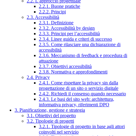
2.2. L’approccio progettuale
2.2.1. Buone pratiche
2.2.2. Principi
2.3. Accessibilità
2.3.1. Definizione
2.3.2. Accessibilità by design
2.3.3. Principi per l’accessibilità
2.3.4. Linee guida e criteri di successo
2.3.5. Come rilasciare una dichiarazione di
accessibilità
2.3.6. Meccanismo di feedback e procedura di
attuazione
2.3.7. Obiettivi accessibilità
2.3.8. Normativa e approfondimenti
2.4. Privacy
2.4.1. Come rispettare la privacy sin dalla
progettazione di un sito o servizio digitale
2.4.2. Richiedi il consenso quando necessario
2.4.3. Le basi del sito web: architettura,
informativa privacy, riferimenti DPO
3. Pianificazione, gestione e strategia
3.1. Obiettivi del progetto
3.2. Tipologie di progetti
3.2.1. Tipologie di progetto in base agli attori
coinvolti nel servizio