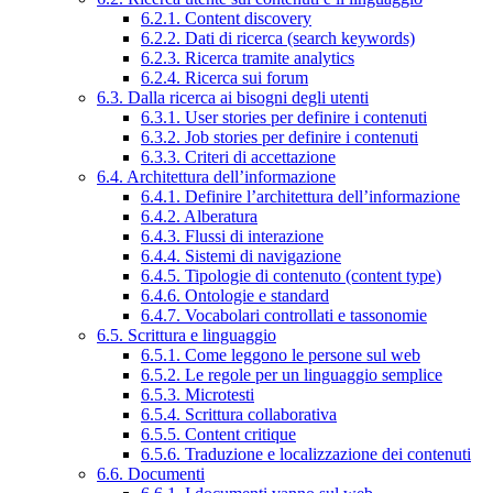
6.2.1. Content discovery
6.2.2. Dati di ricerca (search keywords)
6.2.3. Ricerca tramite analytics
6.2.4. Ricerca sui forum
6.3. Dalla ricerca ai bisogni degli utenti
6.3.1. User stories per definire i contenuti
6.3.2. Job stories per definire i contenuti
6.3.3. Criteri di accettazione
6.4. Architettura dell’informazione
6.4.1. Definire l’architettura dell’informazione
6.4.2. Alberatura
6.4.3. Flussi di interazione
6.4.4. Sistemi di navigazione
6.4.5. Tipologie di contenuto (content type)
6.4.6. Ontologie e standard
6.4.7. Vocabolari controllati e tassonomie
6.5. Scrittura e linguaggio
6.5.1. Come leggono le persone sul web
6.5.2. Le regole per un linguaggio semplice
6.5.3. Microtesti
6.5.4. Scrittura collaborativa
6.5.5. Content critique
6.5.6. Traduzione e localizzazione dei contenuti
6.6. Documenti