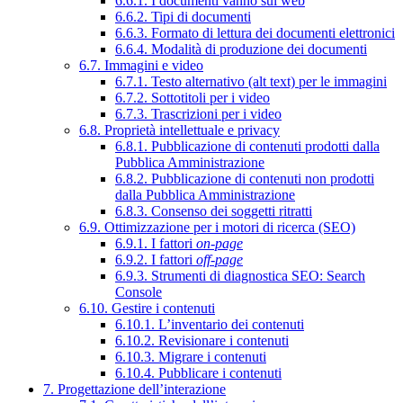
6.6.1. I documenti vanno sul web
6.6.2. Tipi di documenti
6.6.3. Formato di lettura dei documenti elettronici
6.6.4. Modalità di produzione dei documenti
6.7. Immagini e video
6.7.1. Testo alternativo (alt text) per le immagini
6.7.2. Sottotitoli per i video
6.7.3. Trascrizioni per i video
6.8. Proprietà intellettuale e privacy
6.8.1. Pubblicazione di contenuti prodotti dalla
Pubblica Amministrazione
6.8.2. Pubblicazione di contenuti non prodotti
dalla Pubblica Amministrazione
6.8.3. Consenso dei soggetti ritratti
6.9. Ottimizzazione per i motori di ricerca (SEO)
6.9.1. I fattori
on-page
6.9.2. I fattori
off-page
6.9.3. Strumenti di diagnostica SEO: Search
Console
6.10. Gestire i contenuti
6.10.1. L’inventario dei contenuti
6.10.2. Revisionare i contenuti
6.10.3. Migrare i contenuti
6.10.4. Pubblicare i contenuti
7. Progettazione dell’interazione