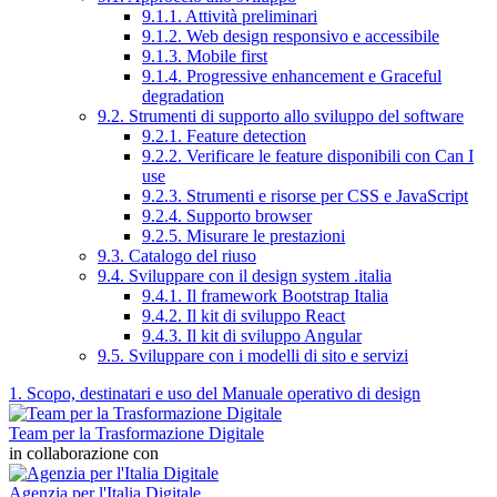
9.1.1. Attività preliminari
9.1.2. Web design responsivo e accessibile
9.1.3. Mobile first
9.1.4. Progressive enhancement e Graceful
degradation
9.2. Strumenti di supporto allo sviluppo del software
9.2.1. Feature detection
9.2.2. Verificare le feature disponibili con Can I
use
9.2.3. Strumenti e risorse per CSS e JavaScript
9.2.4. Supporto browser
9.2.5. Misurare le prestazioni
9.3. Catalogo del riuso
9.4. Sviluppare con il design system .italia
9.4.1. Il framework Bootstrap Italia
9.4.2. Il kit di sviluppo React
9.4.3. Il kit di sviluppo Angular
9.5. Sviluppare con i modelli di sito e servizi
1. Scopo, destinatari e uso del Manuale operativo di design
Team per la Trasformazione Digitale
in collaborazione con
Agenzia per l'Italia Digitale