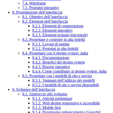
7.4. Wireframe
7.5. Prototipi interattivi
8. Progettazione dell’interfaccia
8.1. Obiettivi dell’interfaccia
8.2. Elementi dell’interfaccia
8.2.1. Elementi di composizione
8.2.2. Elementi interattivi
8.2.3. Elementi testuali (microtesti)
8.3. Progettare e costruire in alta fedeltà
8.3.1. Layout di pagina
8.3.2. Prototipi in alta fedeltà
8.4. Progettare con il design system .italia
8.4.1. Documentazione
8.4.2. Benefici del design system
8.4.3. Risorse operative
8.4.4. Come contribuire al design system .italia
8.5. Progettare con i modelli di sito e servizi
8.5.1. Vantaggi dell’utilizzo dei modelli
8.5.2. I modelli di sito e servizi disponibili
9. Sviluppo dell’interfaccia
9.1. Approccio allo sviluppo
9.1.1. Attività preliminari
9.1.2. Web design responsivo e accessibile
9.1.3. Mobile first
9.1.4. Progressive enhancement e Graceful