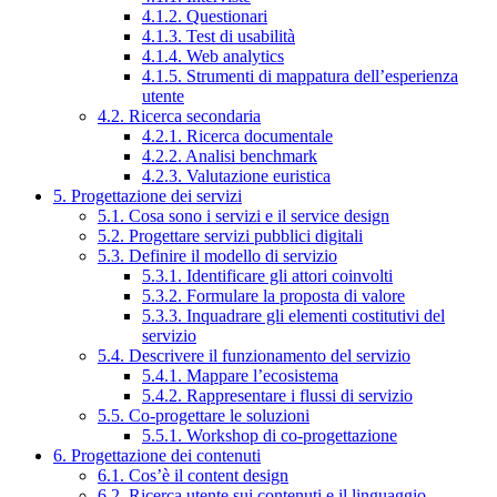
4.1.2. Questionari
4.1.3. Test di usabilità
4.1.4. Web analytics
4.1.5. Strumenti di mappatura dell’esperienza
utente
4.2. Ricerca secondaria
4.2.1. Ricerca documentale
4.2.2. Analisi benchmark
4.2.3. Valutazione euristica
5. Progettazione dei servizi
5.1. Cosa sono i servizi e il service design
5.2. Progettare servizi pubblici digitali
5.3. Definire il modello di servizio
5.3.1. Identificare gli attori coinvolti
5.3.2. Formulare la proposta di valore
5.3.3. Inquadrare gli elementi costitutivi del
servizio
5.4. Descrivere il funzionamento del servizio
5.4.1. Mappare l’ecosistema
5.4.2. Rappresentare i flussi di servizio
5.5. Co-progettare le soluzioni
5.5.1. Workshop di co-progettazione
6. Progettazione dei contenuti
6.1. Cos’è il content design
6.2. Ricerca utente sui contenuti e il linguaggio