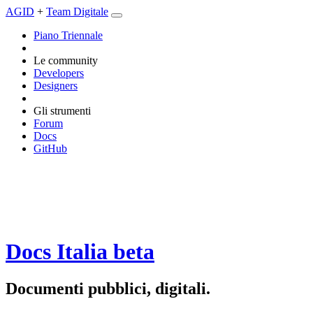
AGID
+
Team Digitale
Piano Triennale
Le community
Developers
Designers
Gli strumenti
Forum
Docs
GitHub
Docs Italia
beta
Documenti pubblici, digitali.