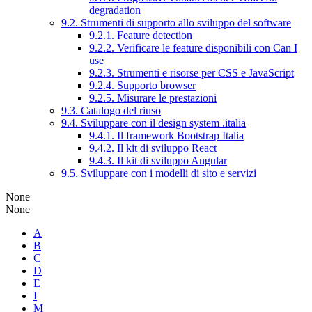
degradation
9.2. Strumenti di supporto allo sviluppo del software
9.2.1. Feature detection
9.2.2. Verificare le feature disponibili con Can I
use
9.2.3. Strumenti e risorse per CSS e JavaScript
9.2.4. Supporto browser
9.2.5. Misurare le prestazioni
9.3. Catalogo del riuso
9.4. Sviluppare con il design system .italia
9.4.1. Il framework Bootstrap Italia
9.4.2. Il kit di sviluppo React
9.4.3. Il kit di sviluppo Angular
9.5. Sviluppare con i modelli di sito e servizi
None
None
A
B
C
D
E
I
M