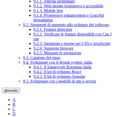
9.1.1. Attività preliminari
9.1.2. Web design responsivo e accessibile
9.1.3. Mobile first
9.1.4. Progressive enhancement e Graceful
degradation
9.2. Strumenti di supporto allo sviluppo del software
9.2.1. Feature detection
9.2.2. Verificare le feature disponibili con Can I
use
9.2.3. Strumenti e risorse per CSS e JavaScript
9.2.4. Supporto browser
9.2.5. Misurare le prestazioni
9.3. Catalogo del riuso
9.4. Sviluppare con il design system .italia
9.4.1. Il framework Bootstrap Italia
9.4.2. Il kit di sviluppo React
9.4.3. Il kit di sviluppo Angular
9.5. Sviluppare con i modelli di sito e servizi
glossario
A
B
C
D