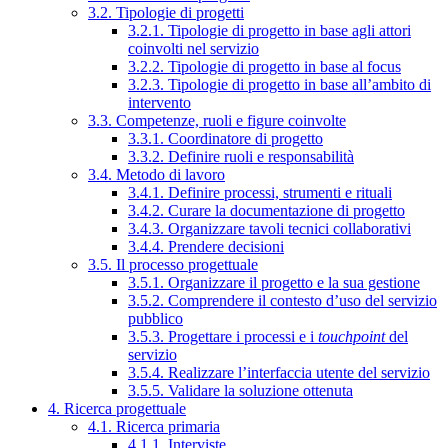
3.2. Tipologie di progetti
3.2.1. Tipologie di progetto in base agli attori
coinvolti nel servizio
3.2.2. Tipologie di progetto in base al focus
3.2.3. Tipologie di progetto in base all’ambito di
intervento
3.3. Competenze, ruoli e figure coinvolte
3.3.1. Coordinatore di progetto
3.3.2. Definire ruoli e responsabilità
3.4. Metodo di lavoro
3.4.1. Definire processi, strumenti e rituali
3.4.2. Curare la documentazione di progetto
3.4.3. Organizzare tavoli tecnici collaborativi
3.4.4. Prendere decisioni
3.5. Il processo progettuale
3.5.1. Organizzare il progetto e la sua gestione
3.5.2. Comprendere il contesto d’uso del servizio
pubblico
3.5.3. Progettare i processi e i
touchpoint
del
servizio
3.5.4. Realizzare l’interfaccia utente del servizio
3.5.5. Validare la soluzione ottenuta
4. Ricerca progettuale
4.1. Ricerca primaria
4.1.1. Interviste