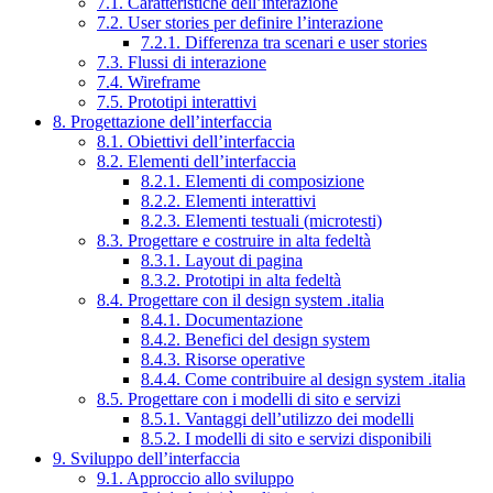
7.1. Caratteristiche dell’interazione
7.2. User stories per definire l’interazione
7.2.1. Differenza tra scenari e user stories
7.3. Flussi di interazione
7.4. Wireframe
7.5. Prototipi interattivi
8. Progettazione dell’interfaccia
8.1. Obiettivi dell’interfaccia
8.2. Elementi dell’interfaccia
8.2.1. Elementi di composizione
8.2.2. Elementi interattivi
8.2.3. Elementi testuali (microtesti)
8.3. Progettare e costruire in alta fedeltà
8.3.1. Layout di pagina
8.3.2. Prototipi in alta fedeltà
8.4. Progettare con il design system .italia
8.4.1. Documentazione
8.4.2. Benefici del design system
8.4.3. Risorse operative
8.4.4. Come contribuire al design system .italia
8.5. Progettare con i modelli di sito e servizi
8.5.1. Vantaggi dell’utilizzo dei modelli
8.5.2. I modelli di sito e servizi disponibili
9. Sviluppo dell’interfaccia
9.1. Approccio allo sviluppo