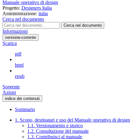
Manuale operativo di design
Progetto:
Designers Italia
Amministrazione:
italia
Cerca nel documento
Cerca nel documento
Informazioni
versione-corrente
Scarica
pdf
html
epub
Sorgente
Azioni
indice dei contenuti
Sommario
1. Scopo, destinatari e uso del Manuale operativo di design
1.1. Versionamento e storico
1.2. Consultazione del manuale
1.3. Contribuisci al manuale