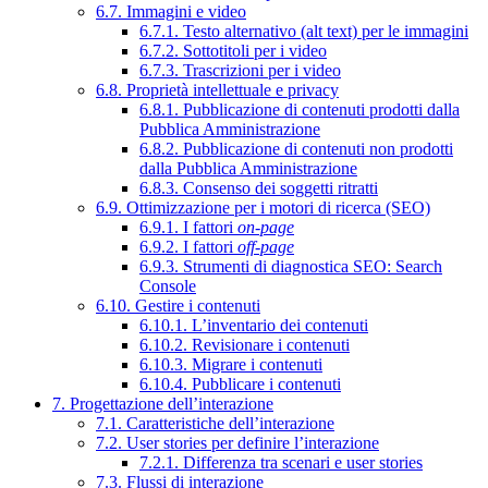
6.7. Immagini e video
6.7.1. Testo alternativo (alt text) per le immagini
6.7.2. Sottotitoli per i video
6.7.3. Trascrizioni per i video
6.8. Proprietà intellettuale e privacy
6.8.1. Pubblicazione di contenuti prodotti dalla
Pubblica Amministrazione
6.8.2. Pubblicazione di contenuti non prodotti
dalla Pubblica Amministrazione
6.8.3. Consenso dei soggetti ritratti
6.9. Ottimizzazione per i motori di ricerca (SEO)
6.9.1. I fattori
on-page
6.9.2. I fattori
off-page
6.9.3. Strumenti di diagnostica SEO: Search
Console
6.10. Gestire i contenuti
6.10.1. L’inventario dei contenuti
6.10.2. Revisionare i contenuti
6.10.3. Migrare i contenuti
6.10.4. Pubblicare i contenuti
7. Progettazione dell’interazione
7.1. Caratteristiche dell’interazione
7.2. User stories per definire l’interazione
7.2.1. Differenza tra scenari e user stories
7.3. Flussi di interazione