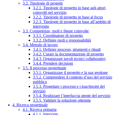
3.2. Tipologie di progetti
3.2.1. Tipologie di progetto in base agli attori
coinvolti nel servizio
3.2.2. Tipologie di progetto in base al focus
3.2.3. Tipologie di progetto in base all’ambito di
intervento
3.3. Competenze, ruoli e figure coinvolte
3.3.1. Coordinatore di progetto
3.3.2. Definire ruoli e responsabilità
3.4. Metodo di lavoro
3.4.1. Definire processi, strumenti e rituali
3.4.2. Curare la documentazione di progetto
3.4.3. Organizzare tavoli tecnici collaborativi
3.4.4. Prendere decisioni
3.5. Il processo progettuale
3.5.1. Organizzare il progetto e la sua gestione
3.5.2. Comprendere il contesto d’uso del servizio
pubblico
3.5.3. Progettare i processi e i
touchpoint
del
servizio
3.5.4. Realizzare l’interfaccia utente del servizio
3.5.5. Validare la soluzione ottenuta
4. Ricerca progettuale
4.1. Ricerca primaria
4.1.1. Interviste