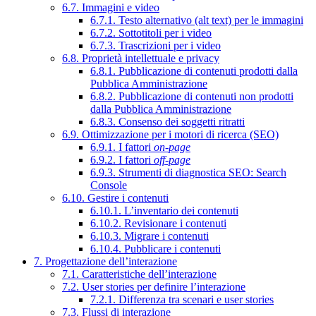
6.7. Immagini e video
6.7.1. Testo alternativo (alt text) per le immagini
6.7.2. Sottotitoli per i video
6.7.3. Trascrizioni per i video
6.8. Proprietà intellettuale e privacy
6.8.1. Pubblicazione di contenuti prodotti dalla
Pubblica Amministrazione
6.8.2. Pubblicazione di contenuti non prodotti
dalla Pubblica Amministrazione
6.8.3. Consenso dei soggetti ritratti
6.9. Ottimizzazione per i motori di ricerca (SEO)
6.9.1. I fattori
on-page
6.9.2. I fattori
off-page
6.9.3. Strumenti di diagnostica SEO: Search
Console
6.10. Gestire i contenuti
6.10.1. L’inventario dei contenuti
6.10.2. Revisionare i contenuti
6.10.3. Migrare i contenuti
6.10.4. Pubblicare i contenuti
7. Progettazione dell’interazione
7.1. Caratteristiche dell’interazione
7.2. User stories per definire l’interazione
7.2.1. Differenza tra scenari e user stories
7.3. Flussi di interazione