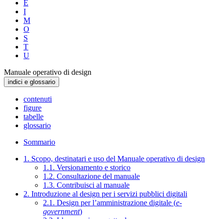
E
I
M
O
S
T
U
Manuale operativo di design
indici e glossario
contenuti
figure
tabelle
glossario
Sommario
1. Scopo, destinatari e uso del Manuale operativo di design
1.1. Versionamento e storico
1.2. Consultazione del manuale
1.3. Contribuisci al manuale
2. Introduzione al design per i servizi pubblici digitali
2.1. Design per l’amministrazione digitale (
e-
government
)