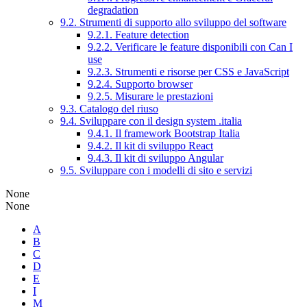
degradation
9.2. Strumenti di supporto allo sviluppo del software
9.2.1. Feature detection
9.2.2. Verificare le feature disponibili con Can I
use
9.2.3. Strumenti e risorse per CSS e JavaScript
9.2.4. Supporto browser
9.2.5. Misurare le prestazioni
9.3. Catalogo del riuso
9.4. Sviluppare con il design system .italia
9.4.1. Il framework Bootstrap Italia
9.4.2. Il kit di sviluppo React
9.4.3. Il kit di sviluppo Angular
9.5. Sviluppare con i modelli di sito e servizi
None
None
A
B
C
D
E
I
M