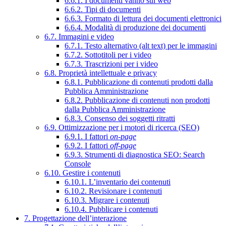
6.6.1. I documenti vanno sul web
6.6.2. Tipi di documenti
6.6.3. Formato di lettura dei documenti elettronici
6.6.4. Modalità di produzione dei documenti
6.7. Immagini e video
6.7.1. Testo alternativo (alt text) per le immagini
6.7.2. Sottotitoli per i video
6.7.3. Trascrizioni per i video
6.8. Proprietà intellettuale e privacy
6.8.1. Pubblicazione di contenuti prodotti dalla
Pubblica Amministrazione
6.8.2. Pubblicazione di contenuti non prodotti
dalla Pubblica Amministrazione
6.8.3. Consenso dei soggetti ritratti
6.9. Ottimizzazione per i motori di ricerca (SEO)
6.9.1. I fattori
on-page
6.9.2. I fattori
off-page
6.9.3. Strumenti di diagnostica SEO: Search
Console
6.10. Gestire i contenuti
6.10.1. L’inventario dei contenuti
6.10.2. Revisionare i contenuti
6.10.3. Migrare i contenuti
6.10.4. Pubblicare i contenuti
7. Progettazione dell’interazione