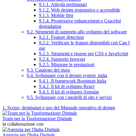
9.1.1. Attività preliminari
9.1.2. Web design responsivo e accessibile
9.1.3. Mobile first
9.1.4. Progressive enhancement e Graceful
degradation
9.2. Strumenti di supporto allo sviluppo del software
9.2.1. Feature detection
9.2.2. Verificare le feature disponibili con Can I
use
9.2.3. Strumenti e risorse per CSS e JavaScript
9.2.4. Supporto browser
9.2.5. Misurare le prestazioni
9.3. Catalogo del riuso
9.4. Sviluppare con il design system .italia
9.4.1. Il framework Bootstrap Italia
9.4.2. Il kit di sviluppo React
9.4.3. Il kit di sviluppo Angular
9.5. Sviluppare con i modelli di sito e servizi
1. Scopo, destinatari e uso del Manuale operativo di design
Team per la Trasformazione Digitale
in collaborazione con
Agenzia per l'Italia Digitale