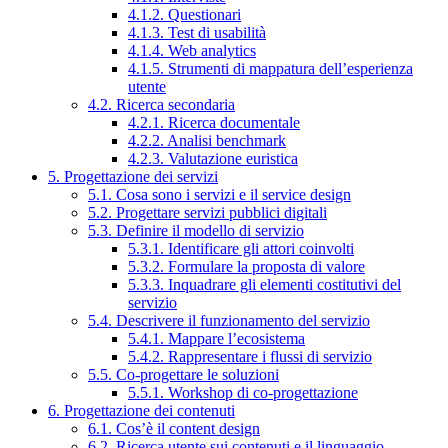
4.1.2. Questionari
4.1.3. Test di usabilità
4.1.4. Web analytics
4.1.5. Strumenti di mappatura dell’esperienza
utente
4.2. Ricerca secondaria
4.2.1. Ricerca documentale
4.2.2. Analisi benchmark
4.2.3. Valutazione euristica
5. Progettazione dei servizi
5.1. Cosa sono i servizi e il service design
5.2. Progettare servizi pubblici digitali
5.3. Definire il modello di servizio
5.3.1. Identificare gli attori coinvolti
5.3.2. Formulare la proposta di valore
5.3.3. Inquadrare gli elementi costitutivi del
servizio
5.4. Descrivere il funzionamento del servizio
5.4.1. Mappare l’ecosistema
5.4.2. Rappresentare i flussi di servizio
5.5. Co-progettare le soluzioni
5.5.1. Workshop di co-progettazione
6. Progettazione dei contenuti
6.1. Cos’è il content design
6.2. Ricerca utente sui contenuti e il linguaggio