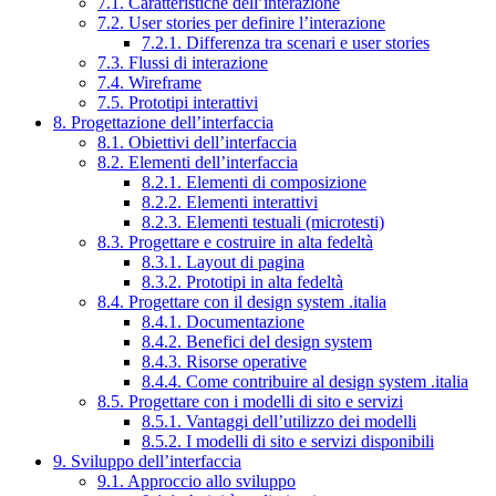
7.1. Caratteristiche dell’interazione
7.2. User stories per definire l’interazione
7.2.1. Differenza tra scenari e user stories
7.3. Flussi di interazione
7.4. Wireframe
7.5. Prototipi interattivi
8. Progettazione dell’interfaccia
8.1. Obiettivi dell’interfaccia
8.2. Elementi dell’interfaccia
8.2.1. Elementi di composizione
8.2.2. Elementi interattivi
8.2.3. Elementi testuali (microtesti)
8.3. Progettare e costruire in alta fedeltà
8.3.1. Layout di pagina
8.3.2. Prototipi in alta fedeltà
8.4. Progettare con il design system .italia
8.4.1. Documentazione
8.4.2. Benefici del design system
8.4.3. Risorse operative
8.4.4. Come contribuire al design system .italia
8.5. Progettare con i modelli di sito e servizi
8.5.1. Vantaggi dell’utilizzo dei modelli
8.5.2. I modelli di sito e servizi disponibili
9. Sviluppo dell’interfaccia
9.1. Approccio allo sviluppo