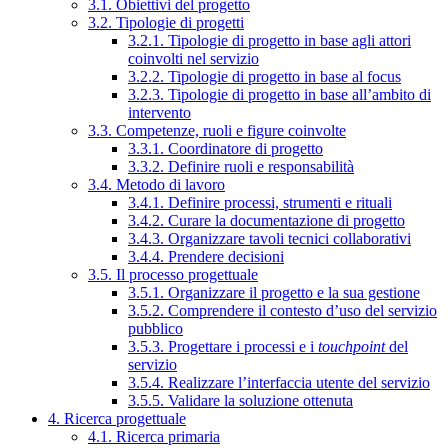
3.1. Obiettivi del progetto
3.2. Tipologie di progetti
3.2.1. Tipologie di progetto in base agli attori
coinvolti nel servizio
3.2.2. Tipologie di progetto in base al focus
3.2.3. Tipologie di progetto in base all’ambito di
intervento
3.3. Competenze, ruoli e figure coinvolte
3.3.1. Coordinatore di progetto
3.3.2. Definire ruoli e responsabilità
3.4. Metodo di lavoro
3.4.1. Definire processi, strumenti e rituali
3.4.2. Curare la documentazione di progetto
3.4.3. Organizzare tavoli tecnici collaborativi
3.4.4. Prendere decisioni
3.5. Il processo progettuale
3.5.1. Organizzare il progetto e la sua gestione
3.5.2. Comprendere il contesto d’uso del servizio
pubblico
3.5.3. Progettare i processi e i
touchpoint
del
servizio
3.5.4. Realizzare l’interfaccia utente del servizio
3.5.5. Validare la soluzione ottenuta
4. Ricerca progettuale
4.1. Ricerca primaria