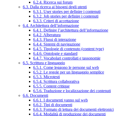
6.2.4. Ricerca sui forum
6.3. Dalla ricerca ai bisogni degli utenti
6.3.1. User stories per definire i contenuti
6.3.2. Job stories per definire i contenuti
6.3.3. Criteri di accettazione
6.4. Architettura dell’informazione
6.4.1. Definire l’architettura dell’informazione
6.4.2. Alberatura
6.4.3. Flussi di interazione
6.4.4. Sistemi di navigazione
6.4.5. Tipologie di contenuto (content type)
6.4.6. Ontologie e standard
6.4.7. Vocabolari controllati e tassonomie
6.5. Scrittura e linguaggio
6.5.1. Come leggono le persone sul web
6.5.2. Le regole per un linguaggio semplice
6.5.3. Microtesti
6.5.4. Scrittura collaborativa
6.5.5. Content critique
6.5.6. Traduzione e localizzazione dei contenuti
6.6. Documenti
6.6.1. I documenti vanno sul web
6.6.2. Tipi di documenti
6.6.3. Formato di lettura dei documenti elettronici
6.6.4. Modalità di produzione dei documenti