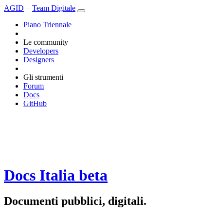
AGID
+
Team Digitale
Piano Triennale
Le community
Developers
Designers
Gli strumenti
Forum
Docs
GitHub
Docs Italia
beta
Documenti pubblici, digitali.