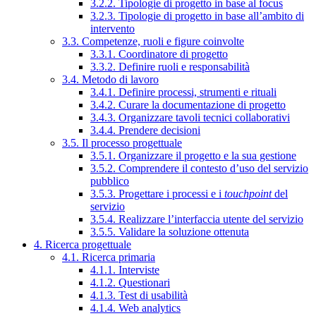
3.2.2. Tipologie di progetto in base al focus
3.2.3. Tipologie di progetto in base all’ambito di
intervento
3.3. Competenze, ruoli e figure coinvolte
3.3.1. Coordinatore di progetto
3.3.2. Definire ruoli e responsabilità
3.4. Metodo di lavoro
3.4.1. Definire processi, strumenti e rituali
3.4.2. Curare la documentazione di progetto
3.4.3. Organizzare tavoli tecnici collaborativi
3.4.4. Prendere decisioni
3.5. Il processo progettuale
3.5.1. Organizzare il progetto e la sua gestione
3.5.2. Comprendere il contesto d’uso del servizio
pubblico
3.5.3. Progettare i processi e i
touchpoint
del
servizio
3.5.4. Realizzare l’interfaccia utente del servizio
3.5.5. Validare la soluzione ottenuta
4. Ricerca progettuale
4.1. Ricerca primaria
4.1.1. Interviste
4.1.2. Questionari
4.1.3. Test di usabilità
4.1.4. Web analytics