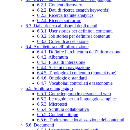
6.2.1. Content discovery
6.2.2. Dati di ricerca (search keywords)
6.2.3. Ricerca tramite analytics
6.2.4. Ricerca sui forum
6.3. Dalla ricerca ai bisogni degli utenti
6.3.1. User stories per definire i contenuti
6.3.2. Job stories per definire i contenuti
6.3.3. Criteri di accettazione
6.4. Architettura dell’informazione
6.4.1. Definire l’architettura dell’informazione
6.4.2. Alberatura
6.4.3. Flussi di interazione
6.4.4. Sistemi di navigazione
6.4.5. Tipologie di contenuto (content type)
6.4.6. Ontologie e standard
6.4.7. Vocabolari controllati e tassonomie
6.5. Scrittura e linguaggio
6.5.1. Come leggono le persone sul web
6.5.2. Le regole per un linguaggio semplice
6.5.3. Microtesti
6.5.4. Scrittura collaborativa
6.5.5. Content critique
6.5.6. Traduzione e localizzazione dei contenuti
6.6. Documenti