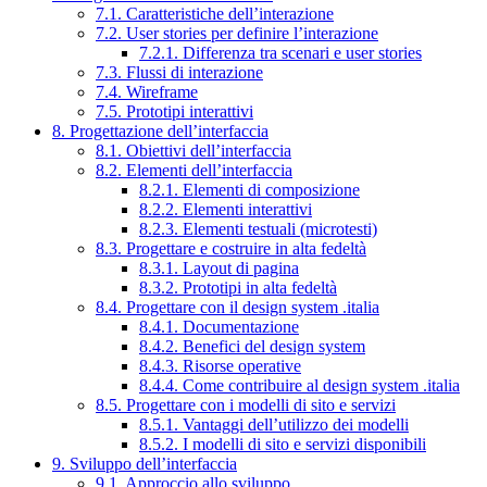
7.1. Caratteristiche dell’interazione
7.2. User stories per definire l’interazione
7.2.1. Differenza tra scenari e user stories
7.3. Flussi di interazione
7.4. Wireframe
7.5. Prototipi interattivi
8. Progettazione dell’interfaccia
8.1. Obiettivi dell’interfaccia
8.2. Elementi dell’interfaccia
8.2.1. Elementi di composizione
8.2.2. Elementi interattivi
8.2.3. Elementi testuali (microtesti)
8.3. Progettare e costruire in alta fedeltà
8.3.1. Layout di pagina
8.3.2. Prototipi in alta fedeltà
8.4. Progettare con il design system .italia
8.4.1. Documentazione
8.4.2. Benefici del design system
8.4.3. Risorse operative
8.4.4. Come contribuire al design system .italia
8.5. Progettare con i modelli di sito e servizi
8.5.1. Vantaggi dell’utilizzo dei modelli
8.5.2. I modelli di sito e servizi disponibili
9. Sviluppo dell’interfaccia
9.1. Approccio allo sviluppo