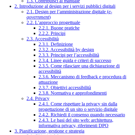
1.3. Contribuisci al manuale
2. Introduzione al design per i servizi pubblici digitali
2.1. Design per l’amministrazione digitale (
e-
government
)
2.2. L’approccio progettuale
2.2.1. Buone pratiche
2.2.2. Principi
2.3. Accessibilità
2.3.1. Definizione
2.3.2. Accessibilità by design
2.3.3. Principi per l’accessibilità
2.3.4. Linee guida e criteri di successo
2.3.5. Come rilasciare una dichiarazione di
accessibilità
2.3.6. Meccanismo di feedback e procedura di
attuazione
2.3.7. Obiettivi accessibilità
2.3.8. Normativa e approfondimenti
2.4. Privacy
2.4.1. Come rispettare la privacy sin dalla
progettazione di un sito o servizio digitale
2.4.2. Richiedi il consenso quando necessario
2.4.3. Le basi del sito web: architettura,
informativa privacy, riferimenti DPO
3. Pianificazione, gestione e strategia