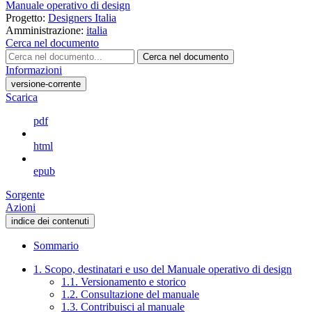
Manuale operativo di design
Progetto:
Designers Italia
Amministrazione:
italia
Cerca nel documento
Cerca nel documento
Informazioni
versione-corrente
Scarica
pdf
html
epub
Sorgente
Azioni
indice dei contenuti
Sommario
1. Scopo, destinatari e uso del Manuale operativo di design
1.1. Versionamento e storico
1.2. Consultazione del manuale
1.3. Contribuisci al manuale