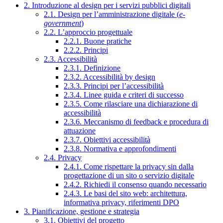
2. Introduzione al design per i servizi pubblici digitali
2.1. Design per l’amministrazione digitale (
e-
government
)
2.2. L’approccio progettuale
2.2.1. Buone pratiche
2.2.2. Principi
2.3. Accessibilità
2.3.1. Definizione
2.3.2. Accessibilità by design
2.3.3. Principi per l’accessibilità
2.3.4. Linee guida e criteri di successo
2.3.5. Come rilasciare una dichiarazione di
accessibilità
2.3.6. Meccanismo di feedback e procedura di
attuazione
2.3.7. Obiettivi accessibilità
2.3.8. Normativa e approfondimenti
2.4. Privacy
2.4.1. Come rispettare la privacy sin dalla
progettazione di un sito o servizio digitale
2.4.2. Richiedi il consenso quando necessario
2.4.3. Le basi del sito web: architettura,
informativa privacy, riferimenti DPO
3. Pianificazione, gestione e strategia
3.1. Obiettivi del progetto