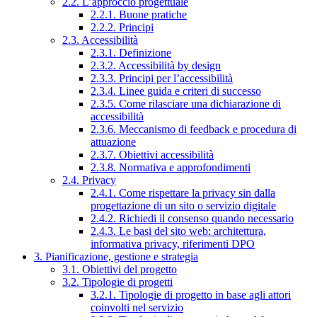
2.2. L’approccio progettuale
2.2.1. Buone pratiche
2.2.2. Principi
2.3. Accessibilità
2.3.1. Definizione
2.3.2. Accessibilità by design
2.3.3. Principi per l’accessibilità
2.3.4. Linee guida e criteri di successo
2.3.5. Come rilasciare una dichiarazione di
accessibilità
2.3.6. Meccanismo di feedback e procedura di
attuazione
2.3.7. Obiettivi accessibilità
2.3.8. Normativa e approfondimenti
2.4. Privacy
2.4.1. Come rispettare la privacy sin dalla
progettazione di un sito o servizio digitale
2.4.2. Richiedi il consenso quando necessario
2.4.3. Le basi del sito web: architettura,
informativa privacy, riferimenti DPO
3. Pianificazione, gestione e strategia
3.1. Obiettivi del progetto
3.2. Tipologie di progetti
3.2.1. Tipologie di progetto in base agli attori
coinvolti nel servizio