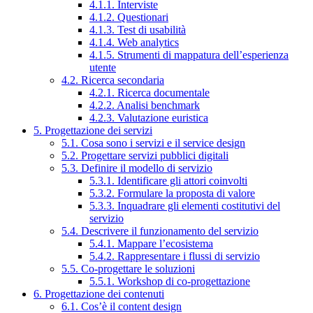
4.1.1. Interviste
4.1.2. Questionari
4.1.3. Test di usabilità
4.1.4. Web analytics
4.1.5. Strumenti di mappatura dell’esperienza
utente
4.2. Ricerca secondaria
4.2.1. Ricerca documentale
4.2.2. Analisi benchmark
4.2.3. Valutazione euristica
5. Progettazione dei servizi
5.1. Cosa sono i servizi e il service design
5.2. Progettare servizi pubblici digitali
5.3. Definire il modello di servizio
5.3.1. Identificare gli attori coinvolti
5.3.2. Formulare la proposta di valore
5.3.3. Inquadrare gli elementi costitutivi del
servizio
5.4. Descrivere il funzionamento del servizio
5.4.1. Mappare l’ecosistema
5.4.2. Rappresentare i flussi di servizio
5.5. Co-progettare le soluzioni
5.5.1. Workshop di co-progettazione
6. Progettazione dei contenuti
6.1. Cos’è il content design