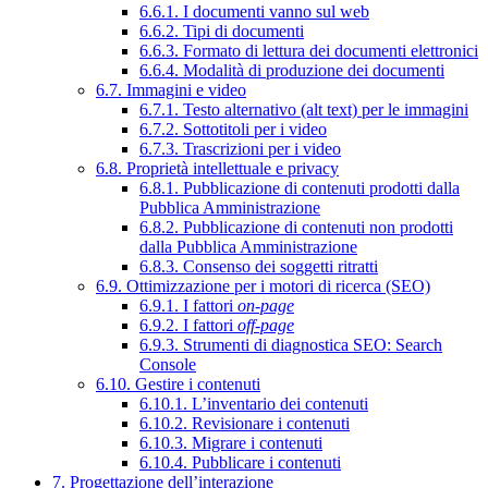
6.6.1. I documenti vanno sul web
6.6.2. Tipi di documenti
6.6.3. Formato di lettura dei documenti elettronici
6.6.4. Modalità di produzione dei documenti
6.7. Immagini e video
6.7.1. Testo alternativo (alt text) per le immagini
6.7.2. Sottotitoli per i video
6.7.3. Trascrizioni per i video
6.8. Proprietà intellettuale e privacy
6.8.1. Pubblicazione di contenuti prodotti dalla
Pubblica Amministrazione
6.8.2. Pubblicazione di contenuti non prodotti
dalla Pubblica Amministrazione
6.8.3. Consenso dei soggetti ritratti
6.9. Ottimizzazione per i motori di ricerca (SEO)
6.9.1. I fattori
on-page
6.9.2. I fattori
off-page
6.9.3. Strumenti di diagnostica SEO: Search
Console
6.10. Gestire i contenuti
6.10.1. L’inventario dei contenuti
6.10.2. Revisionare i contenuti
6.10.3. Migrare i contenuti
6.10.4. Pubblicare i contenuti
7. Progettazione dell’interazione