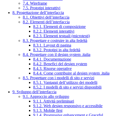
7.4. Wireframe
7.5. Prototipi interattivi
8. Progettazione dell’interfaccia
8.1. Obiettivi dell’interfaccia
8.2. Elementi dell’interfaccia
8.2.1. Elementi di composizione
8.2.2. Elementi interattivi
8.2.3. Elementi testuali (microtesti)
8.3. Progettare e costruire in alta fedeltà
8.3.1. Layout di pagina
8.3.2. Prototipi in alta fedeltà
8.4. Progettare con il design system .italia
8.4.1. Documentazione
8.4.2. Benefici del design system
8.4.3. Risorse operative
8.4.4. Come contribuire al design system .italia
8.5. Progettare con i modelli di sito e servizi
8.5.1. Vantaggi dell’utilizzo dei modelli
8.5.2. I modelli di sito e servizi disponibili
9. Sviluppo dell’interfaccia
9.1. Approccio allo sviluppo
9.1.1. Attività preliminari
9.1.2. Web design responsivo e accessibile
9.1.3. Mobile first
9.1.4. Progressive enhancement e Graceful