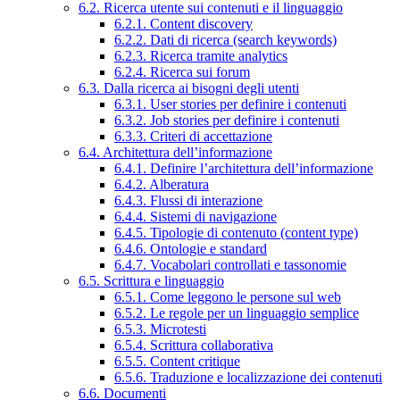
6.2. Ricerca utente sui contenuti e il linguaggio
6.2.1. Content discovery
6.2.2. Dati di ricerca (search keywords)
6.2.3. Ricerca tramite analytics
6.2.4. Ricerca sui forum
6.3. Dalla ricerca ai bisogni degli utenti
6.3.1. User stories per definire i contenuti
6.3.2. Job stories per definire i contenuti
6.3.3. Criteri di accettazione
6.4. Architettura dell’informazione
6.4.1. Definire l’architettura dell’informazione
6.4.2. Alberatura
6.4.3. Flussi di interazione
6.4.4. Sistemi di navigazione
6.4.5. Tipologie di contenuto (content type)
6.4.6. Ontologie e standard
6.4.7. Vocabolari controllati e tassonomie
6.5. Scrittura e linguaggio
6.5.1. Come leggono le persone sul web
6.5.2. Le regole per un linguaggio semplice
6.5.3. Microtesti
6.5.4. Scrittura collaborativa
6.5.5. Content critique
6.5.6. Traduzione e localizzazione dei contenuti
6.6. Documenti