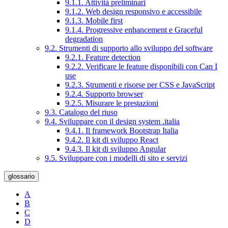
9.1.1. Attività preliminari
9.1.2. Web design responsivo e accessibile
9.1.3. Mobile first
9.1.4. Progressive enhancement e Graceful
degradation
9.2. Strumenti di supporto allo sviluppo del software
9.2.1. Feature detection
9.2.2. Verificare le feature disponibili con Can I
use
9.2.3. Strumenti e risorse per CSS e JavaScript
9.2.4. Supporto browser
9.2.5. Misurare le prestazioni
9.3. Catalogo del riuso
9.4. Sviluppare con il design system .italia
9.4.1. Il framework Bootstrap Italia
9.4.2. Il kit di sviluppo React
9.4.3. Il kit di sviluppo Angular
9.5. Sviluppare con i modelli di sito e servizi
glossario
A
B
C
D