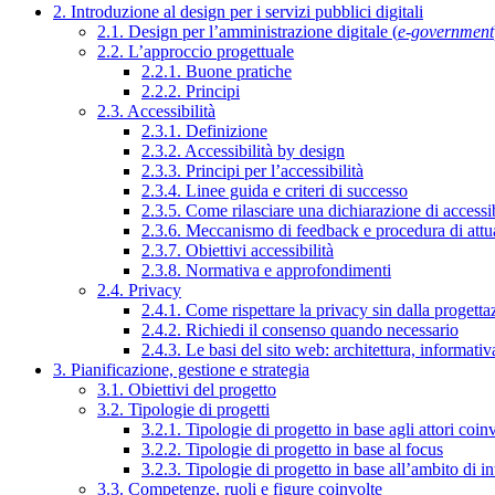
2. Introduzione al design per i servizi pubblici digitali
2.1. Design per l’amministrazione digitale (
e-government
2.2. L’approccio progettuale
2.2.1. Buone pratiche
2.2.2. Principi
2.3. Accessibilità
2.3.1. Definizione
2.3.2. Accessibilità by design
2.3.3. Principi per l’accessibilità
2.3.4. Linee guida e criteri di successo
2.3.5. Come rilasciare una dichiarazione di accessib
2.3.6. Meccanismo di feedback e procedura di attu
2.3.7. Obiettivi accessibilità
2.3.8. Normativa e approfondimenti
2.4. Privacy
2.4.1. Come rispettare la privacy sin dalla progettaz
2.4.2. Richiedi il consenso quando necessario
2.4.3. Le basi del sito web: architettura, informati
3. Pianificazione, gestione e strategia
3.1. Obiettivi del progetto
3.2. Tipologie di progetti
3.2.1. Tipologie di progetto in base agli attori coinv
3.2.2. Tipologie di progetto in base al focus
3.2.3. Tipologie di progetto in base all’ambito di i
3.3. Competenze, ruoli e figure coinvolte