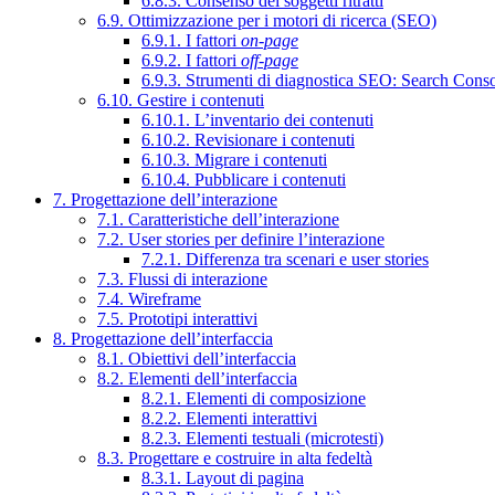
6.8.3. Consenso dei soggetti ritratti
6.9. Ottimizzazione per i motori di ricerca (SEO)
6.9.1. I fattori
on-page
6.9.2. I fattori
off-page
6.9.3. Strumenti di diagnostica SEO: Search Cons
6.10. Gestire i contenuti
6.10.1. L’inventario dei contenuti
6.10.2. Revisionare i contenuti
6.10.3. Migrare i contenuti
6.10.4. Pubblicare i contenuti
7. Progettazione dell’interazione
7.1. Caratteristiche dell’interazione
7.2. User stories per definire l’interazione
7.2.1. Differenza tra scenari e user stories
7.3. Flussi di interazione
7.4. Wireframe
7.5. Prototipi interattivi
8. Progettazione dell’interfaccia
8.1. Obiettivi dell’interfaccia
8.2. Elementi dell’interfaccia
8.2.1. Elementi di composizione
8.2.2. Elementi interattivi
8.2.3. Elementi testuali (microtesti)
8.3. Progettare e costruire in alta fedeltà
8.3.1. Layout di pagina