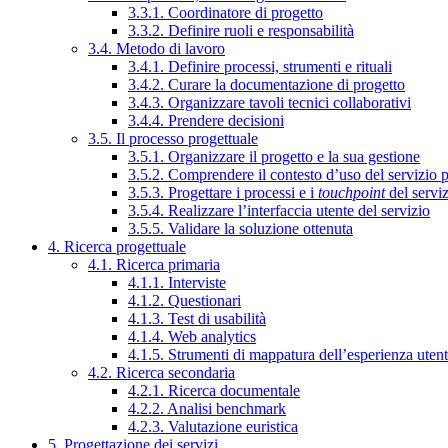
3.3.1. Coordinatore di progetto
3.3.2. Definire ruoli e responsabilità
3.4. Metodo di lavoro
3.4.1. Definire processi, strumenti e rituali
3.4.2. Curare la documentazione di progetto
3.4.3. Organizzare tavoli tecnici collaborativi
3.4.4. Prendere decisioni
3.5. Il processo progettuale
3.5.1. Organizzare il progetto e la sua gestione
3.5.2. Comprendere il contesto d’uso del servizio 
3.5.3. Progettare i processi e i
touchpoint
del servi
3.5.4. Realizzare l’interfaccia utente del servizio
3.5.5. Validare la soluzione ottenuta
4. Ricerca progettuale
4.1. Ricerca primaria
4.1.1. Interviste
4.1.2. Questionari
4.1.3. Test di usabilità
4.1.4. Web analytics
4.1.5. Strumenti di mappatura dell’esperienza uten
4.2. Ricerca secondaria
4.2.1. Ricerca documentale
4.2.2. Analisi benchmark
4.2.3. Valutazione euristica
5. Progettazione dei servizi