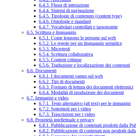
6.4.3. Flussi di interazione
6.4.4. Sistemi di navigazione
6.4.5. Tipologie di contenuto (content type)
6.4.6. Ontologie e standard
6.4.7. Vocabolari controllati e tassonomie
6.5. Scrittura e linguaggio
6.5.1. Come leggono le persone sul web
6.5.2. Le regole per un linguaggio semplice
6.5.3. Microtesti
6.5.4. Scrittura collaborativa
6.5.5. Content critique
6.5.6. Traduzione e localizzazione dei contenuti
6.6. Documenti
6.6.1. I documenti vanno sul web
6.6.2. Tipi di documenti
6.6.3. Formato di lettura dei documenti elettronici
6.6.4. Modalità di produzione dei documenti
6.7. Immagini e video
6.7.1. Testo alternativo (alt text) per le immagini
6.7.2. Sottotitoli per i video
6.7.3. Trascrizioni per i video
6.8. Proprietà intellettuale e privacy
6.8.1. Pubblicazione di contenuti prodotti dalla P
6.8.2. Pubblicazione di contenuti non prodotti dal