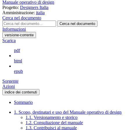
Manuale operativo di design
Progetto:
Designers Italia
Amministrazione:
italia
Cerca nel documento
Cerca nel documento
Informazioni
versione-corrente
Scarica
pdf
html
epub
Sorgente
Azioni
indice dei contenuti
Sommario
1. Scopo, destinatari e uso del Manuale operativo di design
1.1. Versionamento e storico
1.2. Consultazione del manuale
1.3. Contribuisci al manuale