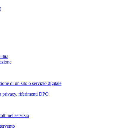
)
ilità
azione
ione di un sito o servizio digitale
va privacy, riferimenti DPO
olti nel servizio
ntervento