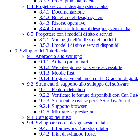
8.3.2. Prototipi in alta fedeltà
8.4. Progettare con il design system .italia
8.4.1. Documentazione
8.4.2. Benefici del design system
8.4.3. Risorse operative
8.4.4. Come contribuire al design system .italia
8.5. Progettare con i modelli di sito e servizi
8.5.1. Vantaggi dell’utilizzo dei modelli
8.5.2. I modelli di sito e servizi disponibili
9. Sviluppo dell’interfaccia
9.1. Approccio allo sviluppo
9.1.1. Attività preliminari
9.1.2. Web design responsivo e accessibile
9.1.3. Mobile first
9.1.4. Progressive enhancement e Graceful degrad
9.2. Strumenti di supporto allo sviluppo del software
9.2.1. Feature detection
9.2.2. Verificare le feature disponibili con Can I us
9.2.3. Strumenti e risorse per CSS e JavaScript
9.2.4. Supporto browser
9.2.5. Misurare le prestazioni
9.3. Catalogo del riuso
9.4. Sviluppare con il design system .italia
9.4.1. Il framework Bootstrap Italia
9.4.2. Il kit di sviluppo React