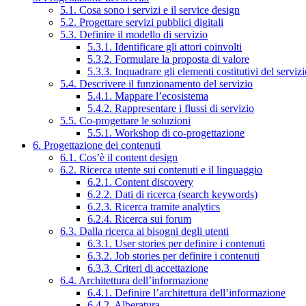
5.1. Cosa sono i servizi e il service design
5.2. Progettare servizi pubblici digitali
5.3. Definire il modello di servizio
5.3.1. Identificare gli attori coinvolti
5.3.2. Formulare la proposta di valore
5.3.3. Inquadrare gli elementi costitutivi del serviz
5.4. Descrivere il funzionamento del servizio
5.4.1. Mappare l’ecosistema
5.4.2. Rappresentare i flussi di servizio
5.5. Co-progettare le soluzioni
5.5.1. Workshop di co-progettazione
6. Progettazione dei contenuti
6.1. Cos’è il content design
6.2. Ricerca utente sui contenuti e il linguaggio
6.2.1. Content discovery
6.2.2. Dati di ricerca (search keywords)
6.2.3. Ricerca tramite analytics
6.2.4. Ricerca sui forum
6.3. Dalla ricerca ai bisogni degli utenti
6.3.1. User stories per definire i contenuti
6.3.2. Job stories per definire i contenuti
6.3.3. Criteri di accettazione
6.4. Architettura dell’informazione
6.4.1. Definire l’architettura dell’informazione
6.4.2. Alberatura