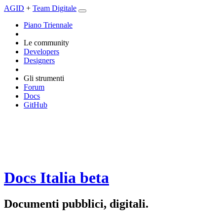
AGID
+
Team Digitale
Piano Triennale
Le community
Developers
Designers
Gli strumenti
Forum
Docs
GitHub
Docs Italia
beta
Documenti pubblici, digitali.