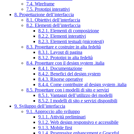
7.4. Wireframe
7.5. Prototipi interattivi
8. Progettazione dell’interfaccia
8.1. Obiettivi dell’interfaccia
8.2. Elementi dell’interfaccia
8.2.1. Elementi di composizione
8.2.2. Elementi interattivi
8.2.3. Elementi testuali (microtesti)
8.3. Progettare e costruire in alta fedeltà
8.3.1. Layout di pagina
8.3.2. Prototipi in alta fedeltà
8.4. Progettare con il design system .italia
8.4.1. Documentazione
8.4.2. Benefici del design system
8.4.3. Risorse operative
8.4.4. Come contribuire al design system .italia
8.5. Progettare con i modelli di sito e servizi
8.5.1. Vantaggi dell’utilizzo dei modelli
8.5.2. I modelli di sito e servizi disponibili
9. Sviluppo dell’interfaccia
9.1. Approccio allo sviluppo
9.1.1. Attività preliminari
9.1.2. Web design responsivo e accessibile
9.1.3. Mobile first
9.1.4. Progressive enhancement e Graceful