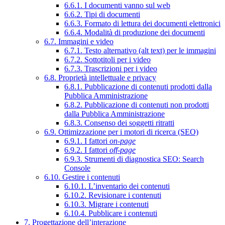
6.6.1. I documenti vanno sul web
6.6.2. Tipi di documenti
6.6.3. Formato di lettura dei documenti elettronici
6.6.4. Modalità di produzione dei documenti
6.7. Immagini e video
6.7.1. Testo alternativo (alt text) per le immagini
6.7.2. Sottotitoli per i video
6.7.3. Trascrizioni per i video
6.8. Proprietà intellettuale e privacy
6.8.1. Pubblicazione di contenuti prodotti dalla
Pubblica Amministrazione
6.8.2. Pubblicazione di contenuti non prodotti
dalla Pubblica Amministrazione
6.8.3. Consenso dei soggetti ritratti
6.9. Ottimizzazione per i motori di ricerca (SEO)
6.9.1. I fattori
on-page
6.9.2. I fattori
off-page
6.9.3. Strumenti di diagnostica SEO: Search
Console
6.10. Gestire i contenuti
6.10.1. L’inventario dei contenuti
6.10.2. Revisionare i contenuti
6.10.3. Migrare i contenuti
6.10.4. Pubblicare i contenuti
7. Progettazione dell’interazione