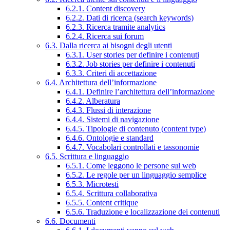
6.2.1. Content discovery
6.2.2. Dati di ricerca (search keywords)
6.2.3. Ricerca tramite analytics
6.2.4. Ricerca sui forum
6.3. Dalla ricerca ai bisogni degli utenti
6.3.1. User stories per definire i contenuti
6.3.2. Job stories per definire i contenuti
6.3.3. Criteri di accettazione
6.4. Architettura dell’informazione
6.4.1. Definire l’architettura dell’informazione
6.4.2. Alberatura
6.4.3. Flussi di interazione
6.4.4. Sistemi di navigazione
6.4.5. Tipologie di contenuto (content type)
6.4.6. Ontologie e standard
6.4.7. Vocabolari controllati e tassonomie
6.5. Scrittura e linguaggio
6.5.1. Come leggono le persone sul web
6.5.2. Le regole per un linguaggio semplice
6.5.3. Microtesti
6.5.4. Scrittura collaborativa
6.5.5. Content critique
6.5.6. Traduzione e localizzazione dei contenuti
6.6. Documenti