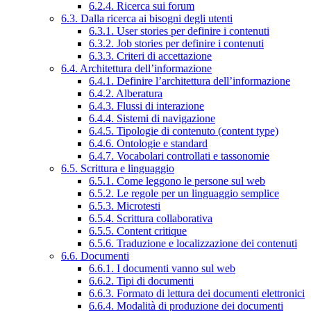
6.2.4. Ricerca sui forum
6.3. Dalla ricerca ai bisogni degli utenti
6.3.1. User stories per definire i contenuti
6.3.2. Job stories per definire i contenuti
6.3.3. Criteri di accettazione
6.4. Architettura dell’informazione
6.4.1. Definire l’architettura dell’informazione
6.4.2. Alberatura
6.4.3. Flussi di interazione
6.4.4. Sistemi di navigazione
6.4.5. Tipologie di contenuto (content type)
6.4.6. Ontologie e standard
6.4.7. Vocabolari controllati e tassonomie
6.5. Scrittura e linguaggio
6.5.1. Come leggono le persone sul web
6.5.2. Le regole per un linguaggio semplice
6.5.3. Microtesti
6.5.4. Scrittura collaborativa
6.5.5. Content critique
6.5.6. Traduzione e localizzazione dei contenuti
6.6. Documenti
6.6.1. I documenti vanno sul web
6.6.2. Tipi di documenti
6.6.3. Formato di lettura dei documenti elettronici
6.6.4. Modalità di produzione dei documenti