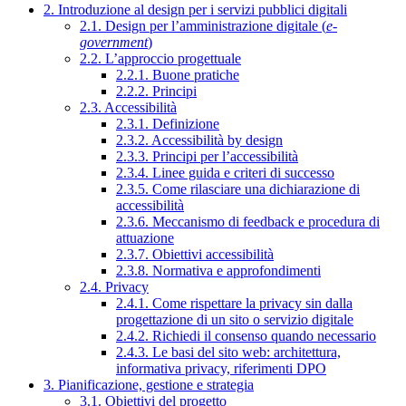
2. Introduzione al design per i servizi pubblici digitali
2.1. Design per l’amministrazione digitale (
e-
government
)
2.2. L’approccio progettuale
2.2.1. Buone pratiche
2.2.2. Principi
2.3. Accessibilità
2.3.1. Definizione
2.3.2. Accessibilità by design
2.3.3. Principi per l’accessibilità
2.3.4. Linee guida e criteri di successo
2.3.5. Come rilasciare una dichiarazione di
accessibilità
2.3.6. Meccanismo di feedback e procedura di
attuazione
2.3.7. Obiettivi accessibilità
2.3.8. Normativa e approfondimenti
2.4. Privacy
2.4.1. Come rispettare la privacy sin dalla
progettazione di un sito o servizio digitale
2.4.2. Richiedi il consenso quando necessario
2.4.3. Le basi del sito web: architettura,
informativa privacy, riferimenti DPO
3. Pianificazione, gestione e strategia
3.1. Obiettivi del progetto