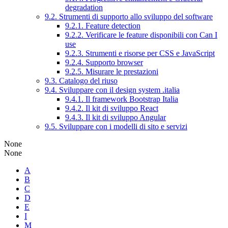
degradation
9.2. Strumenti di supporto allo sviluppo del software
9.2.1. Feature detection
9.2.2. Verificare le feature disponibili con Can I
use
9.2.3. Strumenti e risorse per CSS e JavaScript
9.2.4. Supporto browser
9.2.5. Misurare le prestazioni
9.3. Catalogo del riuso
9.4. Sviluppare con il design system .italia
9.4.1. Il framework Bootstrap Italia
9.4.2. Il kit di sviluppo React
9.4.3. Il kit di sviluppo Angular
9.5. Sviluppare con i modelli di sito e servizi
None
None
A
B
C
D
E
I
M