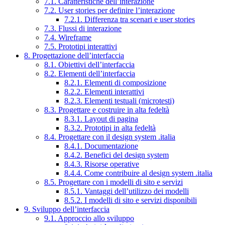
7.1. Caratteristiche dell’interazione
7.2. User stories per definire l’interazione
7.2.1. Differenza tra scenari e user stories
7.3. Flussi di interazione
7.4. Wireframe
7.5. Prototipi interattivi
8. Progettazione dell’interfaccia
8.1. Obiettivi dell’interfaccia
8.2. Elementi dell’interfaccia
8.2.1. Elementi di composizione
8.2.2. Elementi interattivi
8.2.3. Elementi testuali (microtesti)
8.3. Progettare e costruire in alta fedeltà
8.3.1. Layout di pagina
8.3.2. Prototipi in alta fedeltà
8.4. Progettare con il design system .italia
8.4.1. Documentazione
8.4.2. Benefici del design system
8.4.3. Risorse operative
8.4.4. Come contribuire al design system .italia
8.5. Progettare con i modelli di sito e servizi
8.5.1. Vantaggi dell’utilizzo dei modelli
8.5.2. I modelli di sito e servizi disponibili
9. Sviluppo dell’interfaccia
9.1. Approccio allo sviluppo