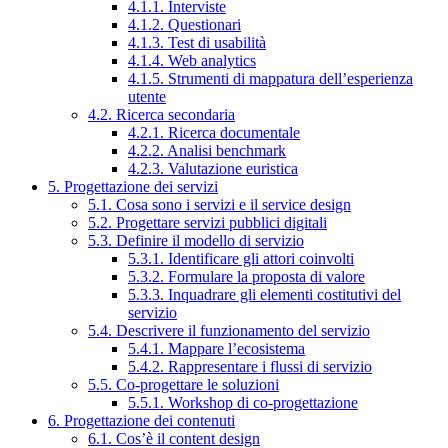
4.1.1. Interviste
4.1.2. Questionari
4.1.3. Test di usabilità
4.1.4. Web analytics
4.1.5. Strumenti di mappatura dell’esperienza
utente
4.2. Ricerca secondaria
4.2.1. Ricerca documentale
4.2.2. Analisi benchmark
4.2.3. Valutazione euristica
5. Progettazione dei servizi
5.1. Cosa sono i servizi e il service design
5.2. Progettare servizi pubblici digitali
5.3. Definire il modello di servizio
5.3.1. Identificare gli attori coinvolti
5.3.2. Formulare la proposta di valore
5.3.3. Inquadrare gli elementi costitutivi del
servizio
5.4. Descrivere il funzionamento del servizio
5.4.1. Mappare l’ecosistema
5.4.2. Rappresentare i flussi di servizio
5.5. Co-progettare le soluzioni
5.5.1. Workshop di co-progettazione
6. Progettazione dei contenuti
6.1. Cos’è il content design