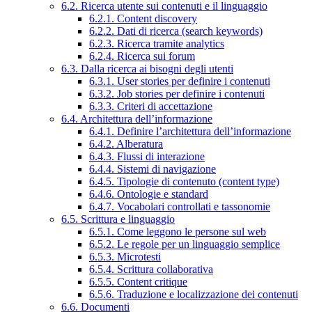
6.2. Ricerca utente sui contenuti e il linguaggio
6.2.1. Content discovery
6.2.2. Dati di ricerca (search keywords)
6.2.3. Ricerca tramite analytics
6.2.4. Ricerca sui forum
6.3. Dalla ricerca ai bisogni degli utenti
6.3.1. User stories per definire i contenuti
6.3.2. Job stories per definire i contenuti
6.3.3. Criteri di accettazione
6.4. Architettura dell’informazione
6.4.1. Definire l’architettura dell’informazione
6.4.2. Alberatura
6.4.3. Flussi di interazione
6.4.4. Sistemi di navigazione
6.4.5. Tipologie di contenuto (content type)
6.4.6. Ontologie e standard
6.4.7. Vocabolari controllati e tassonomie
6.5. Scrittura e linguaggio
6.5.1. Come leggono le persone sul web
6.5.2. Le regole per un linguaggio semplice
6.5.3. Microtesti
6.5.4. Scrittura collaborativa
6.5.5. Content critique
6.5.6. Traduzione e localizzazione dei contenuti
6.6. Documenti