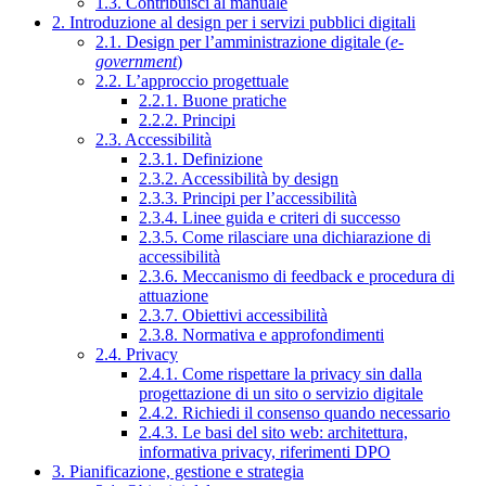
1.3. Contribuisci al manuale
2. Introduzione al design per i servizi pubblici digitali
2.1. Design per l’amministrazione digitale (
e-
government
)
2.2. L’approccio progettuale
2.2.1. Buone pratiche
2.2.2. Principi
2.3. Accessibilità
2.3.1. Definizione
2.3.2. Accessibilità by design
2.3.3. Principi per l’accessibilità
2.3.4. Linee guida e criteri di successo
2.3.5. Come rilasciare una dichiarazione di
accessibilità
2.3.6. Meccanismo di feedback e procedura di
attuazione
2.3.7. Obiettivi accessibilità
2.3.8. Normativa e approfondimenti
2.4. Privacy
2.4.1. Come rispettare la privacy sin dalla
progettazione di un sito o servizio digitale
2.4.2. Richiedi il consenso quando necessario
2.4.3. Le basi del sito web: architettura,
informativa privacy, riferimenti DPO
3. Pianificazione, gestione e strategia