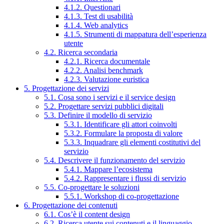
4.1.2. Questionari
4.1.3. Test di usabilità
4.1.4. Web analytics
4.1.5. Strumenti di mappatura dell’esperienza
utente
4.2. Ricerca secondaria
4.2.1. Ricerca documentale
4.2.2. Analisi benchmark
4.2.3. Valutazione euristica
5. Progettazione dei servizi
5.1. Cosa sono i servizi e il service design
5.2. Progettare servizi pubblici digitali
5.3. Definire il modello di servizio
5.3.1. Identificare gli attori coinvolti
5.3.2. Formulare la proposta di valore
5.3.3. Inquadrare gli elementi costitutivi del
servizio
5.4. Descrivere il funzionamento del servizio
5.4.1. Mappare l’ecosistema
5.4.2. Rappresentare i flussi di servizio
5.5. Co-progettare le soluzioni
5.5.1. Workshop di co-progettazione
6. Progettazione dei contenuti
6.1. Cos’è il content design
6.2. Ricerca utente sui contenuti e il linguaggio