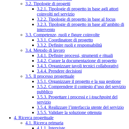
3.2. Tipologie di progetti
3.2.1. Tipologie di progetto in base agli attori
coinvolti nel servizio
3.2.2. Tipologie di progetto in base al focus
3.2.3. Tipologie di progetto in base all’ambito di
intervento
3.3. Competenze, ruoli e figure coinvolte
3.3.1. Coordinatore di progetto
3.3.2. Definire ruoli e responsabilità
3.4. Metodo di lavoro
3.4.1. Definire processi, strumenti e rituali
3.4.2. Curare la documentazione di progetto
3.4.3. Organizzare tavoli tecnici collaborativi
3.4.4. Prendere decisioni
3.5. Il processo progettuale
3.5.1. Organizzare il progetto e la sua gestione
3.5.2. Comprendere il contesto d’uso del servizio
pubblico
3.5.3. Progettare i processi e i
touchpoint
del
servizio
3.5.4. Realizzare l’interfaccia utente del servizio
3.5.5. Validare la soluzione ottenuta
4. Ricerca progettuale
4.1. Ricerca primaria
4.1.1. Interviste