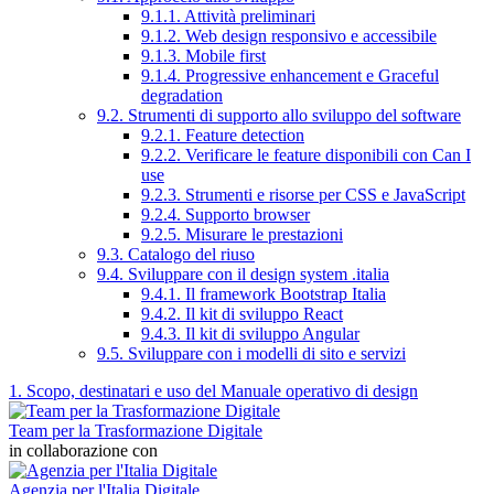
9.1.1. Attività preliminari
9.1.2. Web design responsivo e accessibile
9.1.3. Mobile first
9.1.4. Progressive enhancement e Graceful
degradation
9.2. Strumenti di supporto allo sviluppo del software
9.2.1. Feature detection
9.2.2. Verificare le feature disponibili con Can I
use
9.2.3. Strumenti e risorse per CSS e JavaScript
9.2.4. Supporto browser
9.2.5. Misurare le prestazioni
9.3. Catalogo del riuso
9.4. Sviluppare con il design system .italia
9.4.1. Il framework Bootstrap Italia
9.4.2. Il kit di sviluppo React
9.4.3. Il kit di sviluppo Angular
9.5. Sviluppare con i modelli di sito e servizi
1. Scopo, destinatari e uso del Manuale operativo di design
Team per la Trasformazione Digitale
in collaborazione con
Agenzia per l'Italia Digitale