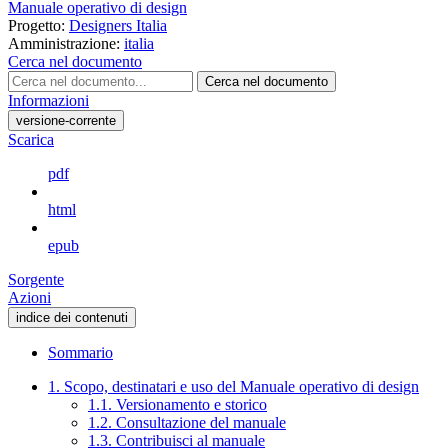
Manuale operativo di design
Progetto:
Designers Italia
Amministrazione:
italia
Cerca nel documento
Cerca nel documento
Informazioni
versione-corrente
Scarica
pdf
html
epub
Sorgente
Azioni
indice dei contenuti
Sommario
1. Scopo, destinatari e uso del Manuale operativo di design
1.1. Versionamento e storico
1.2. Consultazione del manuale
1.3. Contribuisci al manuale