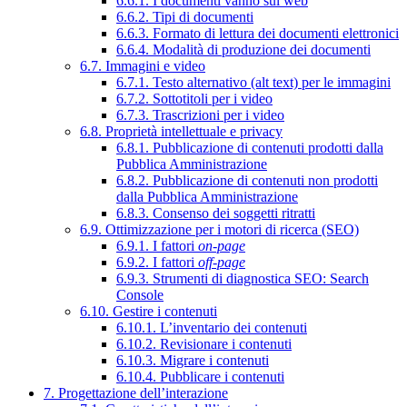
6.6.1. I documenti vanno sul web
6.6.2. Tipi di documenti
6.6.3. Formato di lettura dei documenti elettronici
6.6.4. Modalità di produzione dei documenti
6.7. Immagini e video
6.7.1. Testo alternativo (alt text) per le immagini
6.7.2. Sottotitoli per i video
6.7.3. Trascrizioni per i video
6.8. Proprietà intellettuale e privacy
6.8.1. Pubblicazione di contenuti prodotti dalla
Pubblica Amministrazione
6.8.2. Pubblicazione di contenuti non prodotti
dalla Pubblica Amministrazione
6.8.3. Consenso dei soggetti ritratti
6.9. Ottimizzazione per i motori di ricerca (SEO)
6.9.1. I fattori
on-page
6.9.2. I fattori
off-page
6.9.3. Strumenti di diagnostica SEO: Search
Console
6.10. Gestire i contenuti
6.10.1. L’inventario dei contenuti
6.10.2. Revisionare i contenuti
6.10.3. Migrare i contenuti
6.10.4. Pubblicare i contenuti
7. Progettazione dell’interazione