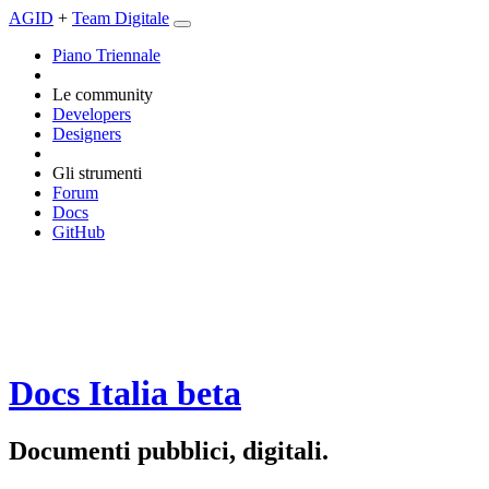
AGID
+
Team Digitale
Piano Triennale
Le community
Developers
Designers
Gli strumenti
Forum
Docs
GitHub
Docs Italia
beta
Documenti pubblici, digitali.