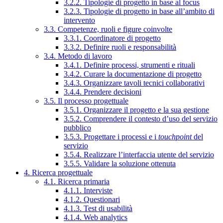
3.2.2. Tipologie di progetto in base al focus
3.2.3. Tipologie di progetto in base all’ambito di
intervento
3.3. Competenze, ruoli e figure coinvolte
3.3.1. Coordinatore di progetto
3.3.2. Definire ruoli e responsabilità
3.4. Metodo di lavoro
3.4.1. Definire processi, strumenti e rituali
3.4.2. Curare la documentazione di progetto
3.4.3. Organizzare tavoli tecnici collaborativi
3.4.4. Prendere decisioni
3.5. Il processo progettuale
3.5.1. Organizzare il progetto e la sua gestione
3.5.2. Comprendere il contesto d’uso del servizio
pubblico
3.5.3. Progettare i processi e i
touchpoint
del
servizio
3.5.4. Realizzare l’interfaccia utente del servizio
3.5.5. Validare la soluzione ottenuta
4. Ricerca progettuale
4.1. Ricerca primaria
4.1.1. Interviste
4.1.2. Questionari
4.1.3. Test di usabilità
4.1.4. Web analytics