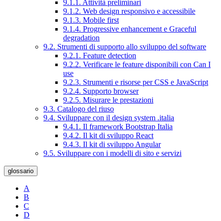
9.1.1. Attività preliminari
9.1.2. Web design responsivo e accessibile
9.1.3. Mobile first
9.1.4. Progressive enhancement e Graceful
degradation
9.2. Strumenti di supporto allo sviluppo del software
9.2.1. Feature detection
9.2.2. Verificare le feature disponibili con Can I
use
9.2.3. Strumenti e risorse per CSS e JavaScript
9.2.4. Supporto browser
9.2.5. Misurare le prestazioni
9.3. Catalogo del riuso
9.4. Sviluppare con il design system .italia
9.4.1. Il framework Bootstrap Italia
9.4.2. Il kit di sviluppo React
9.4.3. Il kit di sviluppo Angular
9.5. Sviluppare con i modelli di sito e servizi
glossario
A
B
C
D