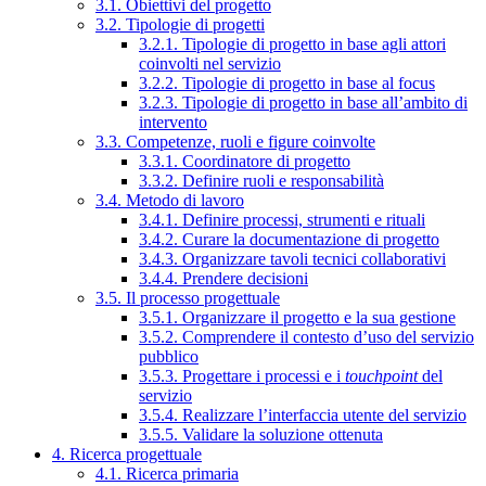
3.1. Obiettivi del progetto
3.2. Tipologie di progetti
3.2.1. Tipologie di progetto in base agli attori
coinvolti nel servizio
3.2.2. Tipologie di progetto in base al focus
3.2.3. Tipologie di progetto in base all’ambito di
intervento
3.3. Competenze, ruoli e figure coinvolte
3.3.1. Coordinatore di progetto
3.3.2. Definire ruoli e responsabilità
3.4. Metodo di lavoro
3.4.1. Definire processi, strumenti e rituali
3.4.2. Curare la documentazione di progetto
3.4.3. Organizzare tavoli tecnici collaborativi
3.4.4. Prendere decisioni
3.5. Il processo progettuale
3.5.1. Organizzare il progetto e la sua gestione
3.5.2. Comprendere il contesto d’uso del servizio
pubblico
3.5.3. Progettare i processi e i
touchpoint
del
servizio
3.5.4. Realizzare l’interfaccia utente del servizio
3.5.5. Validare la soluzione ottenuta
4. Ricerca progettuale
4.1. Ricerca primaria