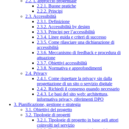
2.2. L’approccio progettuale
2.2.1. Buone pratiche
2.2.2. Principi
2.3. Accessibilità
2.3.1. Definizione
2.3.2. Accessibilità by design
2.3.3. Principi per l’accessibilità
2.3.4. Linee guida e criteri di successo
2.3.5. Come rilasciare una dichiarazione di
accessibilità
2.3.6. Meccanismo di feedback e procedura di
attuazione
2.3.7. Obiettivi accessibilità
2.3.8. Normativa e approfondimenti
2.4. Privacy
2.4.1. Come rispettare la privacy sin dalla
progettazione di un sito o servizio digitale
2.4.2. Richiedi il consenso quando necessario
2.4.3. Le basi del sito web: architettura,
informativa privacy, riferimenti DPO
3. Pianificazione, gestione e strategia
3.1. Obiettivi del progetto
3.2. Tipologie di progetti
3.2.1. Tipologie di progetto in base agli attori
coinvolti nel servizio