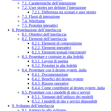
7.1. Caratteristiche dell’interazione
7.2. User stories per definire l’interazione
7.2.1. Differenza tra scenari e user stories
7.3. Flussi di interazione
7.4. Wireframe
7.5. Prototipi interattivi
8. Progettazione dell’interfaccia
8.1. Obiettivi dell’interfaccia
8.2. Elementi dell’interfaccia
8.2.1. Elementi di composizione
8.2.2. Elementi interattivi
8.2.3. Elementi testuali (microtesti)
8.3. Progettare e costruire in alta fedeltà
8.3.1. Layout di pagina
8.3.2. Prototipi in alta fedeltà
8.4. Progettare con il design system .italia
8.4.1. Documentazione
8.4.2. Benefici del design system
8.4.3. Risorse operative
8.4.4. Come contribuire al design system .italia
8.5. Progettare con i modelli di sito e servizi
8.5.1. Vantaggi dell’utilizzo dei modelli
8.5.2. I modelli di sito e servizi disponibili
9. Sviluppo dell’interfaccia
9.1. Approccio allo sviluppo