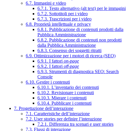
6.7. Immagini e video
6.7.1. Testo alternativo (alt text) per le immagini
6.7.2. Sottotitoli per i video
6.7.3. Trascrizioni per i video
6.8. Proprietà intellettuale e privacy
6.8.1. Pubblicazione di contenuti prodotti dalla
Pubblica Amministrazione
6.8.2. Pubblicazione di contenuti non prodotti
dalla Pubblica Amministrazione
6.8.3. Consenso dei soggetti ritratti
6.9. Ottimizzazione per i motori di ricerca (SEO)
6.9.1. I fattori
on-page
6.9.2. I fattori
off-page
6.9.3. Strumenti di diagnostica SEO: Search
Console
6.10. Gestire i contenuti
6.10.1. L’inventario dei contenuti
6.10.2. Revisionare i contenuti
6.10.3. Migrare i contenuti
6.10.4. Pubblicare i contenuti
7. Progettazione dell’interazione
7.1. Caratteristiche dell’interazione
7.2. User stories per definire l’interazione
7.2.1. Differenza tra scenari e user stories
7.3. Flussi di interazione