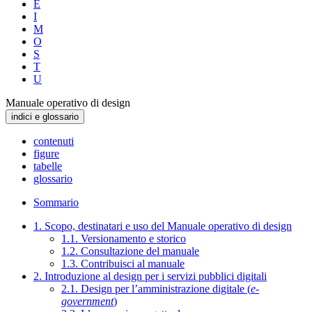
E
I
M
O
S
T
U
Manuale operativo di design
indici e glossario
contenuti
figure
tabelle
glossario
Sommario
1. Scopo, destinatari e uso del Manuale operativo di design
1.1. Versionamento e storico
1.2. Consultazione del manuale
1.3. Contribuisci al manuale
2. Introduzione al design per i servizi pubblici digitali
2.1. Design per l’amministrazione digitale (
e-
government
)