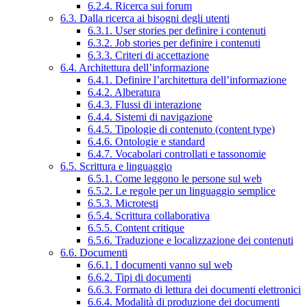
6.2.4. Ricerca sui forum
6.3. Dalla ricerca ai bisogni degli utenti
6.3.1. User stories per definire i contenuti
6.3.2. Job stories per definire i contenuti
6.3.3. Criteri di accettazione
6.4. Architettura dell’informazione
6.4.1. Definire l’architettura dell’informazione
6.4.2. Alberatura
6.4.3. Flussi di interazione
6.4.4. Sistemi di navigazione
6.4.5. Tipologie di contenuto (content type)
6.4.6. Ontologie e standard
6.4.7. Vocabolari controllati e tassonomie
6.5. Scrittura e linguaggio
6.5.1. Come leggono le persone sul web
6.5.2. Le regole per un linguaggio semplice
6.5.3. Microtesti
6.5.4. Scrittura collaborativa
6.5.5. Content critique
6.5.6. Traduzione e localizzazione dei contenuti
6.6. Documenti
6.6.1. I documenti vanno sul web
6.6.2. Tipi di documenti
6.6.3. Formato di lettura dei documenti elettronici
6.6.4. Modalità di produzione dei documenti