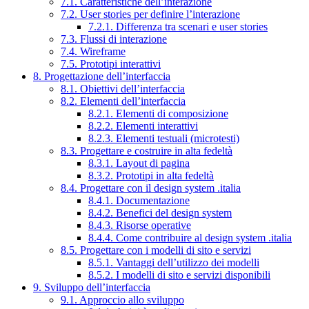
7.1. Caratteristiche dell’interazione
7.2. User stories per definire l’interazione
7.2.1. Differenza tra scenari e user stories
7.3. Flussi di interazione
7.4. Wireframe
7.5. Prototipi interattivi
8. Progettazione dell’interfaccia
8.1. Obiettivi dell’interfaccia
8.2. Elementi dell’interfaccia
8.2.1. Elementi di composizione
8.2.2. Elementi interattivi
8.2.3. Elementi testuali (microtesti)
8.3. Progettare e costruire in alta fedeltà
8.3.1. Layout di pagina
8.3.2. Prototipi in alta fedeltà
8.4. Progettare con il design system .italia
8.4.1. Documentazione
8.4.2. Benefici del design system
8.4.3. Risorse operative
8.4.4. Come contribuire al design system .italia
8.5. Progettare con i modelli di sito e servizi
8.5.1. Vantaggi dell’utilizzo dei modelli
8.5.2. I modelli di sito e servizi disponibili
9. Sviluppo dell’interfaccia
9.1. Approccio allo sviluppo