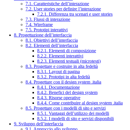
7.1. Caratteristiche dell’interazione
7.2. User stories per definire l’interazione
7.2.1. Differenza tra scenari e user stories
7.3. Flussi di interazione
7.4. Wireframe
7.5. Prototipi interattivi
8. Progettazione dell’interfaccia
8.1. Obiettivi dell’interfaccia
8.2. Elementi dell’interfaccia
8.2.1. Elementi di composizione
8.2.2. Elementi interattivi
8.2.3. Elementi testuali (microtesti)
8.3. Progettare e costruire in alta fedeltà
8.3.1. Layout di pagina
8.3.2. Prototipi in alta fedeltà
8.4. Progettare con il design system .italia
8.4.1. Documentazione
8.4.2. Benefici del design system
8.4.3. Risorse operative
8.4.4. Come contribuire al design system .italia
8.5. Progettare con i modelli di sito e servizi
8.5.1. Vantaggi dell’utilizzo dei modelli
8.5.2. I modelli di sito e servizi disponibili
9. Sviluppo dell’interfaccia
9.1. Approccio allo sviluppo