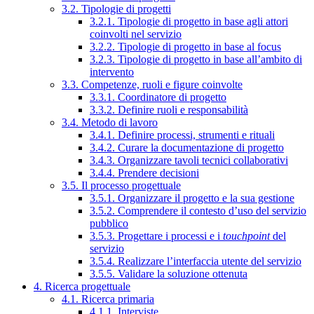
3.2. Tipologie di progetti
3.2.1. Tipologie di progetto in base agli attori
coinvolti nel servizio
3.2.2. Tipologie di progetto in base al focus
3.2.3. Tipologie di progetto in base all’ambito di
intervento
3.3. Competenze, ruoli e figure coinvolte
3.3.1. Coordinatore di progetto
3.3.2. Definire ruoli e responsabilità
3.4. Metodo di lavoro
3.4.1. Definire processi, strumenti e rituali
3.4.2. Curare la documentazione di progetto
3.4.3. Organizzare tavoli tecnici collaborativi
3.4.4. Prendere decisioni
3.5. Il processo progettuale
3.5.1. Organizzare il progetto e la sua gestione
3.5.2. Comprendere il contesto d’uso del servizio
pubblico
3.5.3. Progettare i processi e i
touchpoint
del
servizio
3.5.4. Realizzare l’interfaccia utente del servizio
3.5.5. Validare la soluzione ottenuta
4. Ricerca progettuale
4.1. Ricerca primaria
4.1.1. Interviste