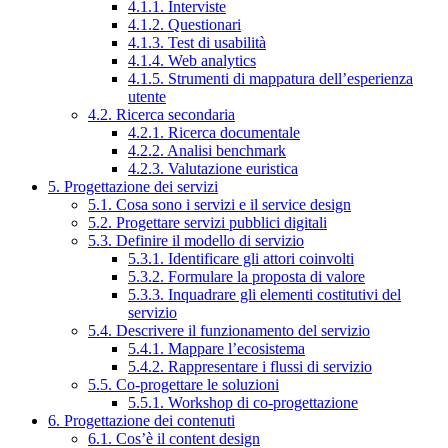
4.1.1. Interviste
4.1.2. Questionari
4.1.3. Test di usabilità
4.1.4. Web analytics
4.1.5. Strumenti di mappatura dell’esperienza
utente
4.2. Ricerca secondaria
4.2.1. Ricerca documentale
4.2.2. Analisi benchmark
4.2.3. Valutazione euristica
5. Progettazione dei servizi
5.1. Cosa sono i servizi e il service design
5.2. Progettare servizi pubblici digitali
5.3. Definire il modello di servizio
5.3.1. Identificare gli attori coinvolti
5.3.2. Formulare la proposta di valore
5.3.3. Inquadrare gli elementi costitutivi del
servizio
5.4. Descrivere il funzionamento del servizio
5.4.1. Mappare l’ecosistema
5.4.2. Rappresentare i flussi di servizio
5.5. Co-progettare le soluzioni
5.5.1. Workshop di co-progettazione
6. Progettazione dei contenuti
6.1. Cos’è il content design