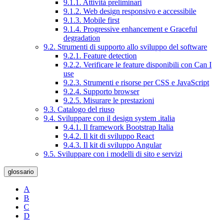
9.1.1. Attività preliminari
9.1.2. Web design responsivo e accessibile
9.1.3. Mobile first
9.1.4. Progressive enhancement e Graceful
degradation
9.2. Strumenti di supporto allo sviluppo del software
9.2.1. Feature detection
9.2.2. Verificare le feature disponibili con Can I
use
9.2.3. Strumenti e risorse per CSS e JavaScript
9.2.4. Supporto browser
9.2.5. Misurare le prestazioni
9.3. Catalogo del riuso
9.4. Sviluppare con il design system .italia
9.4.1. Il framework Bootstrap Italia
9.4.2. Il kit di sviluppo React
9.4.3. Il kit di sviluppo Angular
9.5. Sviluppare con i modelli di sito e servizi
glossario
A
B
C
D