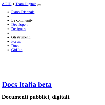
AGID
+
Team Digitale
Piano Triennale
Le community
Developers
Designers
Gli strumenti
Forum
Docs
GitHub
Docs Italia
beta
Documenti pubblici, digitali.