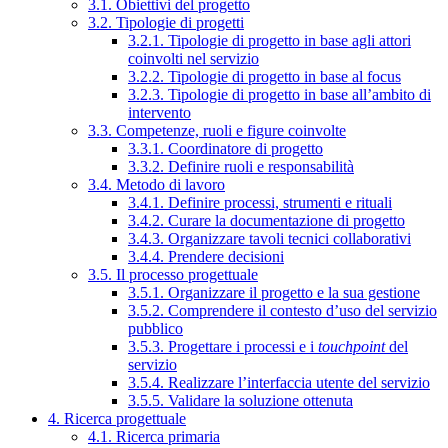
3.1. Obiettivi del progetto
3.2. Tipologie di progetti
3.2.1. Tipologie di progetto in base agli attori
coinvolti nel servizio
3.2.2. Tipologie di progetto in base al focus
3.2.3. Tipologie di progetto in base all’ambito di
intervento
3.3. Competenze, ruoli e figure coinvolte
3.3.1. Coordinatore di progetto
3.3.2. Definire ruoli e responsabilità
3.4. Metodo di lavoro
3.4.1. Definire processi, strumenti e rituali
3.4.2. Curare la documentazione di progetto
3.4.3. Organizzare tavoli tecnici collaborativi
3.4.4. Prendere decisioni
3.5. Il processo progettuale
3.5.1. Organizzare il progetto e la sua gestione
3.5.2. Comprendere il contesto d’uso del servizio
pubblico
3.5.3. Progettare i processi e i
touchpoint
del
servizio
3.5.4. Realizzare l’interfaccia utente del servizio
3.5.5. Validare la soluzione ottenuta
4. Ricerca progettuale
4.1. Ricerca primaria