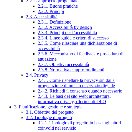
2.2. L’approccio progettuale
2.2.1. Buone pratiche
2.2.2. Principi
2.3. Accessibilità
2.3.1. Definizione
2.3.2. Accessibilità by design
2.3.3. Principi per l’accessibilità
2.3.4. Linee guida e criteri di successo
2.3.5. Come rilasciare una dichiarazione di
accessibilità
2.3.6. Meccanismo di feedback e procedura di
attuazione
2.3.7. Obiettivi accessibilità
2.3.8. Normativa e approfondimenti
2.4. Privacy
2.4.1. Come rispettare la privacy sin dalla
progettazione di un sito o servizio digitale
2.4.2. Richiedi il consenso quando necessario
2.4.3. Le basi del sito web: architettura,
informativa privacy, riferimenti DPO
3. Pianificazione, gestione e strategia
3.1. Obiettivi del progetto
3.2. Tipologie di progetti
3.2.1. Tipologie di progetto in base agli attori
coinvolti nel servizio