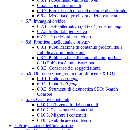
6.6.1. I documenti vanno sul web
6.6.2. Tipi di documenti
6.6.3. Formato di lettura dei documenti elettronici
6.6.4. Modalità di produzione dei documenti
6.7. Immagini e video
6.7.1. Testo alternativo (alt text) per le immagini
6.7.2. Sottotitoli per i video
6.7.3. Trascrizioni per i video
6.8. Proprietà intellettuale e privacy
6.8.1. Pubblicazione di contenuti prodotti dalla
Pubblica Amministrazione
6.8.2. Pubblicazione di contenuti non prodotti
dalla Pubblica Amministrazione
6.8.3. Consenso dei soggetti ritratti
6.9. Ottimizzazione per i motori di ricerca (SEO)
6.9.1. I fattori
on-page
6.9.2. I fattori
off-page
6.9.3. Strumenti di diagnostica SEO: Search
Console
6.10. Gestire i contenuti
6.10.1. L’inventario dei contenuti
6.10.2. Revisionare i contenuti
6.10.3. Migrare i contenuti
6.10.4. Pubblicare i contenuti
7. Progettazione dell’interazione