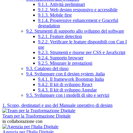
9.1.1. Attività preliminari
9.1.2. Web design responsivo e accessibile
9.1.3. Mobile first
9.1.4. Progressive enhancement e Graceful
degradation
9.2. Strumenti di supporto allo sviluppo del software
9.2.1. Feature detection
9.2.2. Verificare le feature disponibili con Can I
use
9.2.3. Strumenti e risorse per CSS e JavaScript
9.2.4. Supporto browser
9.2.5. Misurare le prestazioni
9.3. Catalogo del riuso
9.4. Sviluppare con il design system .italia
9.4.1. Il framework Bootstrap Italia
9.4.2. Il kit di sviluppo React
9.4.3. Il kit di sviluppo Angular
9.5. Sviluppare con i modelli di sito e servizi
1. Scopo, destinatari e uso del Manuale operativo di design
Team per la Trasformazione Digitale
in collaborazione con
Agenzia per l'Italia Digitale