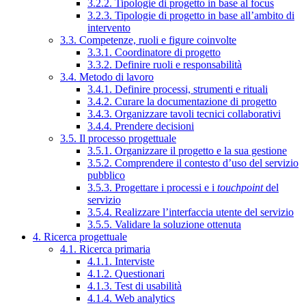
3.2.2. Tipologie di progetto in base al focus
3.2.3. Tipologie di progetto in base all’ambito di
intervento
3.3. Competenze, ruoli e figure coinvolte
3.3.1. Coordinatore di progetto
3.3.2. Definire ruoli e responsabilità
3.4. Metodo di lavoro
3.4.1. Definire processi, strumenti e rituali
3.4.2. Curare la documentazione di progetto
3.4.3. Organizzare tavoli tecnici collaborativi
3.4.4. Prendere decisioni
3.5. Il processo progettuale
3.5.1. Organizzare il progetto e la sua gestione
3.5.2. Comprendere il contesto d’uso del servizio
pubblico
3.5.3. Progettare i processi e i
touchpoint
del
servizio
3.5.4. Realizzare l’interfaccia utente del servizio
3.5.5. Validare la soluzione ottenuta
4. Ricerca progettuale
4.1. Ricerca primaria
4.1.1. Interviste
4.1.2. Questionari
4.1.3. Test di usabilità
4.1.4. Web analytics