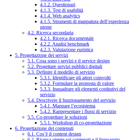
4.1.2. Questionari
4.1.3. Test di usabilità
4.1.4. Web analytics
4.1.5. Strumenti di mappatura dell’esperienza
utente
4.2. Ricerca secondaria
4.2.1. Ricerca documentale
4.2.2. Analisi benchmark
4.2.3. Valutazione euristica
5. Progettazione dei servizi
5.1. Cosa sono i servizi e il service design
5.2. Progettare servizi pubblici digitali
5.3. Definire il modello di servizio
5.3.1. Identificare gli attori coinvolti
5.3.2. Formulare la proposta di valore
5.3.3. Inquadrare gli elementi costitutivi del
servizio
5.4. Descrivere il funzionamento del servizio
5.4.1. Mappare l’ecosistema
5.4.2. Rappresentare i flussi di servizio
5.5. Co-progettare le soluzioni
5.5.1. Workshop di co-progettazione
6. Progettazione dei contenuti
6.1. Cos’è il content design
6.2. Ricerca utente sui contenuti e il linguaggio