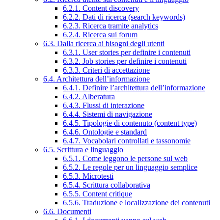
6.2.1. Content discovery
6.2.2. Dati di ricerca (search keywords)
6.2.3. Ricerca tramite analytics
6.2.4. Ricerca sui forum
6.3. Dalla ricerca ai bisogni degli utenti
6.3.1. User stories per definire i contenuti
6.3.2. Job stories per definire i contenuti
6.3.3. Criteri di accettazione
6.4. Architettura dell’informazione
6.4.1. Definire l’architettura dell’informazione
6.4.2. Alberatura
6.4.3. Flussi di interazione
6.4.4. Sistemi di navigazione
6.4.5. Tipologie di contenuto (content type)
6.4.6. Ontologie e standard
6.4.7. Vocabolari controllati e tassonomie
6.5. Scrittura e linguaggio
6.5.1. Come leggono le persone sul web
6.5.2. Le regole per un linguaggio semplice
6.5.3. Microtesti
6.5.4. Scrittura collaborativa
6.5.5. Content critique
6.5.6. Traduzione e localizzazione dei contenuti
6.6. Documenti