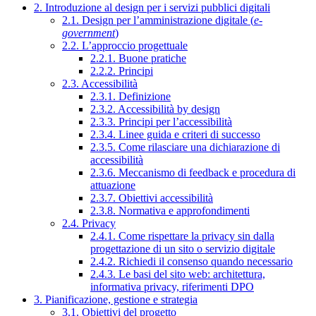
2. Introduzione al design per i servizi pubblici digitali
2.1. Design per l’amministrazione digitale (
e-
government
)
2.2. L’approccio progettuale
2.2.1. Buone pratiche
2.2.2. Principi
2.3. Accessibilità
2.3.1. Definizione
2.3.2. Accessibilità by design
2.3.3. Principi per l’accessibilità
2.3.4. Linee guida e criteri di successo
2.3.5. Come rilasciare una dichiarazione di
accessibilità
2.3.6. Meccanismo di feedback e procedura di
attuazione
2.3.7. Obiettivi accessibilità
2.3.8. Normativa e approfondimenti
2.4. Privacy
2.4.1. Come rispettare la privacy sin dalla
progettazione di un sito o servizio digitale
2.4.2. Richiedi il consenso quando necessario
2.4.3. Le basi del sito web: architettura,
informativa privacy, riferimenti DPO
3. Pianificazione, gestione e strategia
3.1. Obiettivi del progetto