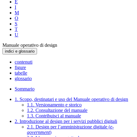
E
I
M
O
S
T
U
Manuale operativo di design
indici e glossario
contenuti
figure
tabelle
glossario
Sommario
1. Scopo, destinatari e uso del Manuale operativo di design
1.1. Versionamento e storico
1.2. Consultazione del manuale
1.3. Contribuisci al manuale
2. Introduzione al design per i servizi pubblici digitali
2.1. Design per l’amministrazione digitale (
e-
government
)