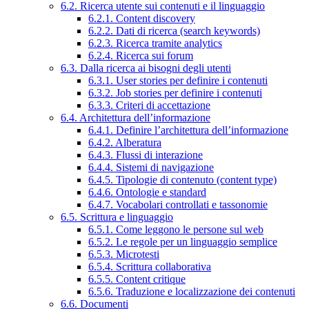
6.2. Ricerca utente sui contenuti e il linguaggio
6.2.1. Content discovery
6.2.2. Dati di ricerca (search keywords)
6.2.3. Ricerca tramite analytics
6.2.4. Ricerca sui forum
6.3. Dalla ricerca ai bisogni degli utenti
6.3.1. User stories per definire i contenuti
6.3.2. Job stories per definire i contenuti
6.3.3. Criteri di accettazione
6.4. Architettura dell’informazione
6.4.1. Definire l’architettura dell’informazione
6.4.2. Alberatura
6.4.3. Flussi di interazione
6.4.4. Sistemi di navigazione
6.4.5. Tipologie di contenuto (content type)
6.4.6. Ontologie e standard
6.4.7. Vocabolari controllati e tassonomie
6.5. Scrittura e linguaggio
6.5.1. Come leggono le persone sul web
6.5.2. Le regole per un linguaggio semplice
6.5.3. Microtesti
6.5.4. Scrittura collaborativa
6.5.5. Content critique
6.5.6. Traduzione e localizzazione dei contenuti
6.6. Documenti