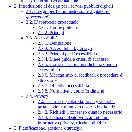
1.3. Contribuisci al manuale
2. Introduzione al design per i servizi pubblici digitali
2.1. Design per l’amministrazione digitale (
e-
government
)
2.2. L’approccio progettuale
2.2.1. Buone pratiche
2.2.2. Principi
2.3. Accessibilità
2.3.1. Definizione
2.3.2. Accessibilità by design
2.3.3. Principi per l’accessibilità
2.3.4. Linee guida e criteri di successo
2.3.5. Come rilasciare una dichiarazione di
accessibilità
2.3.6. Meccanismo di feedback e procedura di
attuazione
2.3.7. Obiettivi accessibilità
2.3.8. Normativa e approfondimenti
2.4. Privacy
2.4.1. Come rispettare la privacy sin dalla
progettazione di un sito o servizio digitale
2.4.2. Richiedi il consenso quando necessario
2.4.3. Le basi del sito web: architettura,
informativa privacy, riferimenti DPO
3. Pianificazione, gestione e strategia