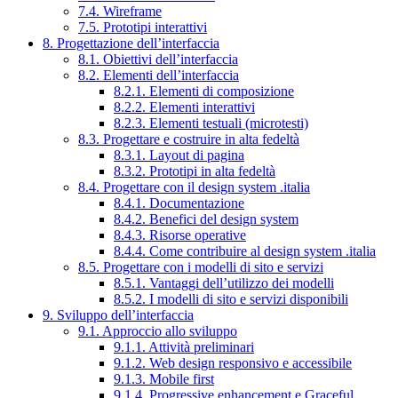
7.4. Wireframe
7.5. Prototipi interattivi
8. Progettazione dell’interfaccia
8.1. Obiettivi dell’interfaccia
8.2. Elementi dell’interfaccia
8.2.1. Elementi di composizione
8.2.2. Elementi interattivi
8.2.3. Elementi testuali (microtesti)
8.3. Progettare e costruire in alta fedeltà
8.3.1. Layout di pagina
8.3.2. Prototipi in alta fedeltà
8.4. Progettare con il design system .italia
8.4.1. Documentazione
8.4.2. Benefici del design system
8.4.3. Risorse operative
8.4.4. Come contribuire al design system .italia
8.5. Progettare con i modelli di sito e servizi
8.5.1. Vantaggi dell’utilizzo dei modelli
8.5.2. I modelli di sito e servizi disponibili
9. Sviluppo dell’interfaccia
9.1. Approccio allo sviluppo
9.1.1. Attività preliminari
9.1.2. Web design responsivo e accessibile
9.1.3. Mobile first
9.1.4. Progressive enhancement e Graceful