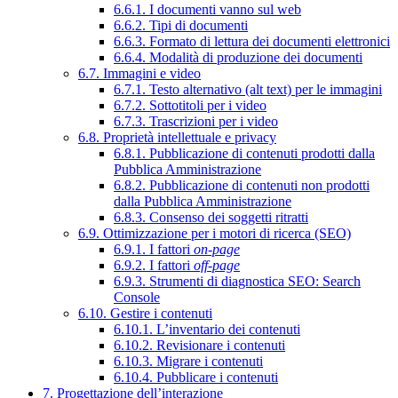
6.6.1. I documenti vanno sul web
6.6.2. Tipi di documenti
6.6.3. Formato di lettura dei documenti elettronici
6.6.4. Modalità di produzione dei documenti
6.7. Immagini e video
6.7.1. Testo alternativo (alt text) per le immagini
6.7.2. Sottotitoli per i video
6.7.3. Trascrizioni per i video
6.8. Proprietà intellettuale e privacy
6.8.1. Pubblicazione di contenuti prodotti dalla
Pubblica Amministrazione
6.8.2. Pubblicazione di contenuti non prodotti
dalla Pubblica Amministrazione
6.8.3. Consenso dei soggetti ritratti
6.9. Ottimizzazione per i motori di ricerca (SEO)
6.9.1. I fattori
on-page
6.9.2. I fattori
off-page
6.9.3. Strumenti di diagnostica SEO: Search
Console
6.10. Gestire i contenuti
6.10.1. L’inventario dei contenuti
6.10.2. Revisionare i contenuti
6.10.3. Migrare i contenuti
6.10.4. Pubblicare i contenuti
7. Progettazione dell’interazione