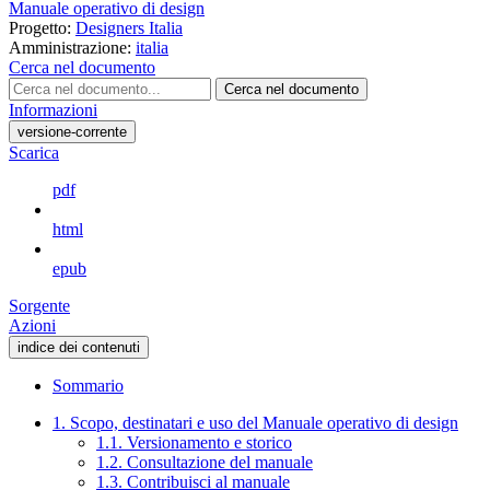
Manuale operativo di design
Progetto:
Designers Italia
Amministrazione:
italia
Cerca nel documento
Cerca nel documento
Informazioni
versione-corrente
Scarica
pdf
html
epub
Sorgente
Azioni
indice dei contenuti
Sommario
1. Scopo, destinatari e uso del Manuale operativo di design
1.1. Versionamento e storico
1.2. Consultazione del manuale
1.3. Contribuisci al manuale