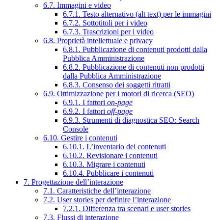
6.7. Immagini e video
6.7.1. Testo alternativo (alt text) per le immagini
6.7.2. Sottotitoli per i video
6.7.3. Trascrizioni per i video
6.8. Proprietà intellettuale e privacy
6.8.1. Pubblicazione di contenuti prodotti dalla
Pubblica Amministrazione
6.8.2. Pubblicazione di contenuti non prodotti
dalla Pubblica Amministrazione
6.8.3. Consenso dei soggetti ritratti
6.9. Ottimizzazione per i motori di ricerca (SEO)
6.9.1. I fattori
on-page
6.9.2. I fattori
off-page
6.9.3. Strumenti di diagnostica SEO: Search
Console
6.10. Gestire i contenuti
6.10.1. L’inventario dei contenuti
6.10.2. Revisionare i contenuti
6.10.3. Migrare i contenuti
6.10.4. Pubblicare i contenuti
7. Progettazione dell’interazione
7.1. Caratteristiche dell’interazione
7.2. User stories per definire l’interazione
7.2.1. Differenza tra scenari e user stories
7.3. Flussi di interazione