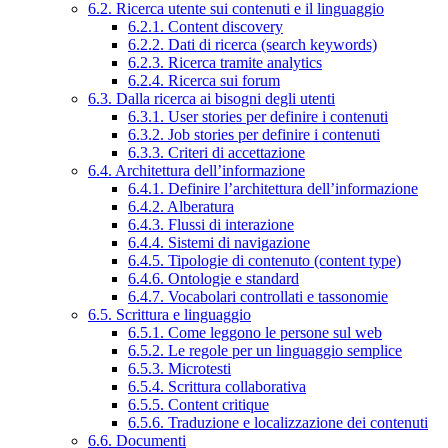
6.2. Ricerca utente sui contenuti e il linguaggio
6.2.1. Content discovery
6.2.2. Dati di ricerca (search keywords)
6.2.3. Ricerca tramite analytics
6.2.4. Ricerca sui forum
6.3. Dalla ricerca ai bisogni degli utenti
6.3.1. User stories per definire i contenuti
6.3.2. Job stories per definire i contenuti
6.3.3. Criteri di accettazione
6.4. Architettura dell’informazione
6.4.1. Definire l’architettura dell’informazione
6.4.2. Alberatura
6.4.3. Flussi di interazione
6.4.4. Sistemi di navigazione
6.4.5. Tipologie di contenuto (content type)
6.4.6. Ontologie e standard
6.4.7. Vocabolari controllati e tassonomie
6.5. Scrittura e linguaggio
6.5.1. Come leggono le persone sul web
6.5.2. Le regole per un linguaggio semplice
6.5.3. Microtesti
6.5.4. Scrittura collaborativa
6.5.5. Content critique
6.5.6. Traduzione e localizzazione dei contenuti
6.6. Documenti