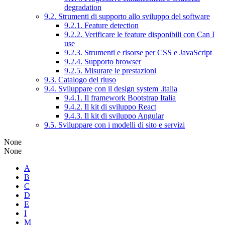
degradation
9.2. Strumenti di supporto allo sviluppo del software
9.2.1. Feature detection
9.2.2. Verificare le feature disponibili con Can I
use
9.2.3. Strumenti e risorse per CSS e JavaScript
9.2.4. Supporto browser
9.2.5. Misurare le prestazioni
9.3. Catalogo del riuso
9.4. Sviluppare con il design system .italia
9.4.1. Il framework Bootstrap Italia
9.4.2. Il kit di sviluppo React
9.4.3. Il kit di sviluppo Angular
9.5. Sviluppare con i modelli di sito e servizi
None
None
A
B
C
D
E
I
M