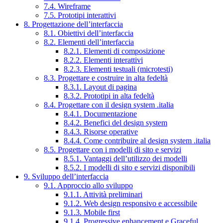
7.4. Wireframe
7.5. Prototipi interattivi
8. Progettazione dell’interfaccia
8.1. Obiettivi dell’interfaccia
8.2. Elementi dell’interfaccia
8.2.1. Elementi di composizione
8.2.2. Elementi interattivi
8.2.3. Elementi testuali (microtesti)
8.3. Progettare e costruire in alta fedeltà
8.3.1. Layout di pagina
8.3.2. Prototipi in alta fedeltà
8.4. Progettare con il design system .italia
8.4.1. Documentazione
8.4.2. Benefici del design system
8.4.3. Risorse operative
8.4.4. Come contribuire al design system .italia
8.5. Progettare con i modelli di sito e servizi
8.5.1. Vantaggi dell’utilizzo dei modelli
8.5.2. I modelli di sito e servizi disponibili
9. Sviluppo dell’interfaccia
9.1. Approccio allo sviluppo
9.1.1. Attività preliminari
9.1.2. Web design responsivo e accessibile
9.1.3. Mobile first
9.1.4. Progressive enhancement e Graceful