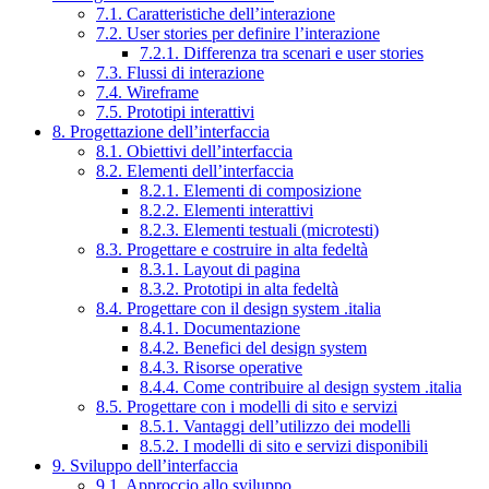
7.1. Caratteristiche dell’interazione
7.2. User stories per definire l’interazione
7.2.1. Differenza tra scenari e user stories
7.3. Flussi di interazione
7.4. Wireframe
7.5. Prototipi interattivi
8. Progettazione dell’interfaccia
8.1. Obiettivi dell’interfaccia
8.2. Elementi dell’interfaccia
8.2.1. Elementi di composizione
8.2.2. Elementi interattivi
8.2.3. Elementi testuali (microtesti)
8.3. Progettare e costruire in alta fedeltà
8.3.1. Layout di pagina
8.3.2. Prototipi in alta fedeltà
8.4. Progettare con il design system .italia
8.4.1. Documentazione
8.4.2. Benefici del design system
8.4.3. Risorse operative
8.4.4. Come contribuire al design system .italia
8.5. Progettare con i modelli di sito e servizi
8.5.1. Vantaggi dell’utilizzo dei modelli
8.5.2. I modelli di sito e servizi disponibili
9. Sviluppo dell’interfaccia
9.1. Approccio allo sviluppo