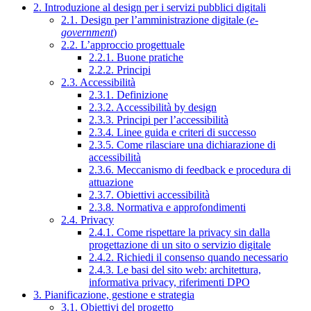
2. Introduzione al design per i servizi pubblici digitali
2.1. Design per l’amministrazione digitale (
e-
government
)
2.2. L’approccio progettuale
2.2.1. Buone pratiche
2.2.2. Principi
2.3. Accessibilità
2.3.1. Definizione
2.3.2. Accessibilità by design
2.3.3. Principi per l’accessibilità
2.3.4. Linee guida e criteri di successo
2.3.5. Come rilasciare una dichiarazione di
accessibilità
2.3.6. Meccanismo di feedback e procedura di
attuazione
2.3.7. Obiettivi accessibilità
2.3.8. Normativa e approfondimenti
2.4. Privacy
2.4.1. Come rispettare la privacy sin dalla
progettazione di un sito o servizio digitale
2.4.2. Richiedi il consenso quando necessario
2.4.3. Le basi del sito web: architettura,
informativa privacy, riferimenti DPO
3. Pianificazione, gestione e strategia
3.1. Obiettivi del progetto