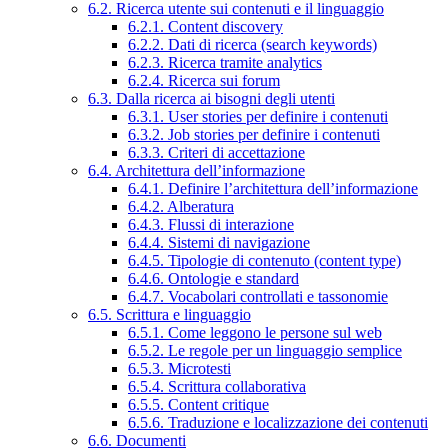
6.2. Ricerca utente sui contenuti e il linguaggio
6.2.1. Content discovery
6.2.2. Dati di ricerca (search keywords)
6.2.3. Ricerca tramite analytics
6.2.4. Ricerca sui forum
6.3. Dalla ricerca ai bisogni degli utenti
6.3.1. User stories per definire i contenuti
6.3.2. Job stories per definire i contenuti
6.3.3. Criteri di accettazione
6.4. Architettura dell’informazione
6.4.1. Definire l’architettura dell’informazione
6.4.2. Alberatura
6.4.3. Flussi di interazione
6.4.4. Sistemi di navigazione
6.4.5. Tipologie di contenuto (content type)
6.4.6. Ontologie e standard
6.4.7. Vocabolari controllati e tassonomie
6.5. Scrittura e linguaggio
6.5.1. Come leggono le persone sul web
6.5.2. Le regole per un linguaggio semplice
6.5.3. Microtesti
6.5.4. Scrittura collaborativa
6.5.5. Content critique
6.5.6. Traduzione e localizzazione dei contenuti
6.6. Documenti