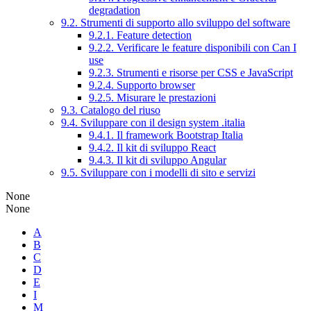
degradation
9.2. Strumenti di supporto allo sviluppo del software
9.2.1. Feature detection
9.2.2. Verificare le feature disponibili con Can I
use
9.2.3. Strumenti e risorse per CSS e JavaScript
9.2.4. Supporto browser
9.2.5. Misurare le prestazioni
9.3. Catalogo del riuso
9.4. Sviluppare con il design system .italia
9.4.1. Il framework Bootstrap Italia
9.4.2. Il kit di sviluppo React
9.4.3. Il kit di sviluppo Angular
9.5. Sviluppare con i modelli di sito e servizi
None
None
A
B
C
D
E
I
M