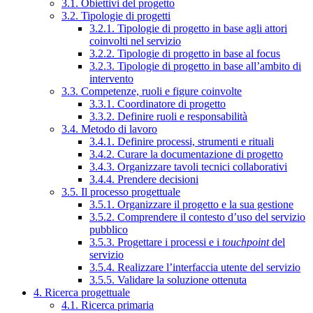
3.1. Obiettivi del progetto
3.2. Tipologie di progetti
3.2.1. Tipologie di progetto in base agli attori
coinvolti nel servizio
3.2.2. Tipologie di progetto in base al focus
3.2.3. Tipologie di progetto in base all’ambito di
intervento
3.3. Competenze, ruoli e figure coinvolte
3.3.1. Coordinatore di progetto
3.3.2. Definire ruoli e responsabilità
3.4. Metodo di lavoro
3.4.1. Definire processi, strumenti e rituali
3.4.2. Curare la documentazione di progetto
3.4.3. Organizzare tavoli tecnici collaborativi
3.4.4. Prendere decisioni
3.5. Il processo progettuale
3.5.1. Organizzare il progetto e la sua gestione
3.5.2. Comprendere il contesto d’uso del servizio
pubblico
3.5.3. Progettare i processi e i
touchpoint
del
servizio
3.5.4. Realizzare l’interfaccia utente del servizio
3.5.5. Validare la soluzione ottenuta
4. Ricerca progettuale
4.1. Ricerca primaria