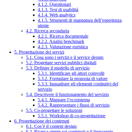
4.1.2. Questionari
4.1.3. Test di usabilità
4.1.4. Web analytics
4.1.5. Strumenti di mappatura dell’esperienza
utente
4.2. Ricerca secondaria
4.2.1. Ricerca documentale
4.2.2. Analisi benchmark
4.2.3. Valutazione euristica
5. Progettazione dei servizi
5.1. Cosa sono i servizi e il service design
5.2. Progettare servizi pubblici digitali
5.3. Definire il modello di servizio
5.3.1. Identificare gli attori coinvolti
5.3.2. Formulare la proposta di valore
5.3.3. Inquadrare gli elementi costitutivi del
servizio
5.4. Descrivere il funzionamento del servizio
5.4.1. Mappare l’ecosistema
5.4.2. Rappresentare i flussi di servizio
5.5. Co-progettare le soluzioni
5.5.1. Workshop di co-progettazione
6. Progettazione dei contenuti
6.1. Cos’è il content design
6.2. Ricerca utente sui contenuti e il linguaggio