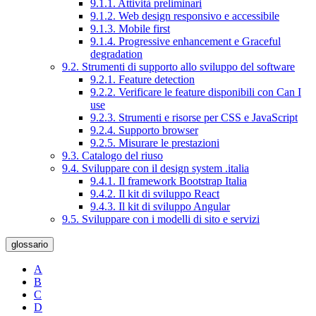
9.1.1. Attività preliminari
9.1.2. Web design responsivo e accessibile
9.1.3. Mobile first
9.1.4. Progressive enhancement e Graceful
degradation
9.2. Strumenti di supporto allo sviluppo del software
9.2.1. Feature detection
9.2.2. Verificare le feature disponibili con Can I
use
9.2.3. Strumenti e risorse per CSS e JavaScript
9.2.4. Supporto browser
9.2.5. Misurare le prestazioni
9.3. Catalogo del riuso
9.4. Sviluppare con il design system .italia
9.4.1. Il framework Bootstrap Italia
9.4.2. Il kit di sviluppo React
9.4.3. Il kit di sviluppo Angular
9.5. Sviluppare con i modelli di sito e servizi
glossario
A
B
C
D