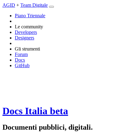
AGID
+
Team Digitale
Piano Triennale
Le community
Developers
Designers
Gli strumenti
Forum
Docs
GitHub
Docs Italia
beta
Documenti pubblici, digitali.