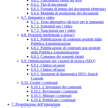
6.6.1. I documenti vanno sul web
6.6.2. Tipi di documenti
6.6.3. Formato di lettura dei documenti elettronici
6.6.4. Modalità di produzione dei documenti
6.7. Immagini e video
6.7.1. Testo alternativo (alt text) per le immagini
6.7.2. Sottotitoli per i video
6.7.3. Trascrizioni per i video
6.8. Proprietà intellettuale e privacy
6.8.1. Pubblicazione di contenuti prodotti dalla
Pubblica Amministrazione
6.8.2. Pubblicazione di contenuti non prodotti
dalla Pubblica Amministrazione
6.8.3. Consenso dei soggetti ritratti
6.9. Ottimizzazione per i motori di ricerca (SEO)
6.9.1. I fattori
on-page
6.9.2. I fattori
off-page
6.9.3. Strumenti di diagnostica SEO: Search
Console
6.10. Gestire i contenuti
6.10.1. L’inventario dei contenuti
6.10.2. Revisionare i contenuti
6.10.3. Migrare i contenuti
6.10.4. Pubblicare i contenuti
7. Progettazione dell’interazione