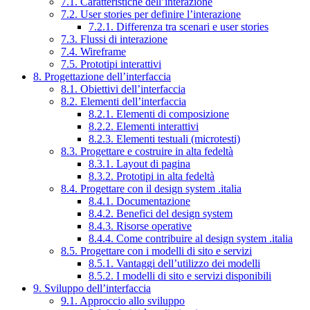
7.1. Caratteristiche dell’interazione
7.2. User stories per definire l’interazione
7.2.1. Differenza tra scenari e user stories
7.3. Flussi di interazione
7.4. Wireframe
7.5. Prototipi interattivi
8. Progettazione dell’interfaccia
8.1. Obiettivi dell’interfaccia
8.2. Elementi dell’interfaccia
8.2.1. Elementi di composizione
8.2.2. Elementi interattivi
8.2.3. Elementi testuali (microtesti)
8.3. Progettare e costruire in alta fedeltà
8.3.1. Layout di pagina
8.3.2. Prototipi in alta fedeltà
8.4. Progettare con il design system .italia
8.4.1. Documentazione
8.4.2. Benefici del design system
8.4.3. Risorse operative
8.4.4. Come contribuire al design system .italia
8.5. Progettare con i modelli di sito e servizi
8.5.1. Vantaggi dell’utilizzo dei modelli
8.5.2. I modelli di sito e servizi disponibili
9. Sviluppo dell’interfaccia
9.1. Approccio allo sviluppo