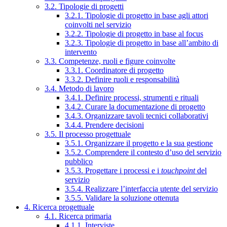
3.2. Tipologie di progetti
3.2.1. Tipologie di progetto in base agli attori
coinvolti nel servizio
3.2.2. Tipologie di progetto in base al focus
3.2.3. Tipologie di progetto in base all’ambito di
intervento
3.3. Competenze, ruoli e figure coinvolte
3.3.1. Coordinatore di progetto
3.3.2. Definire ruoli e responsabilità
3.4. Metodo di lavoro
3.4.1. Definire processi, strumenti e rituali
3.4.2. Curare la documentazione di progetto
3.4.3. Organizzare tavoli tecnici collaborativi
3.4.4. Prendere decisioni
3.5. Il processo progettuale
3.5.1. Organizzare il progetto e la sua gestione
3.5.2. Comprendere il contesto d’uso del servizio
pubblico
3.5.3. Progettare i processi e i
touchpoint
del
servizio
3.5.4. Realizzare l’interfaccia utente del servizio
3.5.5. Validare la soluzione ottenuta
4. Ricerca progettuale
4.1. Ricerca primaria
4.1.1. Interviste