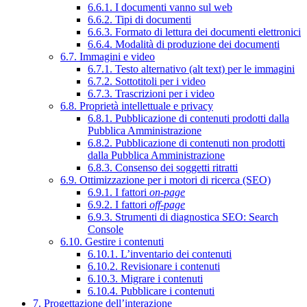
6.6.1. I documenti vanno sul web
6.6.2. Tipi di documenti
6.6.3. Formato di lettura dei documenti elettronici
6.6.4. Modalità di produzione dei documenti
6.7. Immagini e video
6.7.1. Testo alternativo (alt text) per le immagini
6.7.2. Sottotitoli per i video
6.7.3. Trascrizioni per i video
6.8. Proprietà intellettuale e privacy
6.8.1. Pubblicazione di contenuti prodotti dalla
Pubblica Amministrazione
6.8.2. Pubblicazione di contenuti non prodotti
dalla Pubblica Amministrazione
6.8.3. Consenso dei soggetti ritratti
6.9. Ottimizzazione per i motori di ricerca (SEO)
6.9.1. I fattori
on-page
6.9.2. I fattori
off-page
6.9.3. Strumenti di diagnostica SEO: Search
Console
6.10. Gestire i contenuti
6.10.1. L’inventario dei contenuti
6.10.2. Revisionare i contenuti
6.10.3. Migrare i contenuti
6.10.4. Pubblicare i contenuti
7. Progettazione dell’interazione