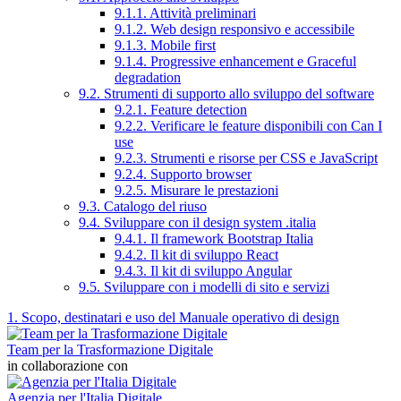
9.1.1. Attività preliminari
9.1.2. Web design responsivo e accessibile
9.1.3. Mobile first
9.1.4. Progressive enhancement e Graceful
degradation
9.2. Strumenti di supporto allo sviluppo del software
9.2.1. Feature detection
9.2.2. Verificare le feature disponibili con Can I
use
9.2.3. Strumenti e risorse per CSS e JavaScript
9.2.4. Supporto browser
9.2.5. Misurare le prestazioni
9.3. Catalogo del riuso
9.4. Sviluppare con il design system .italia
9.4.1. Il framework Bootstrap Italia
9.4.2. Il kit di sviluppo React
9.4.3. Il kit di sviluppo Angular
9.5. Sviluppare con i modelli di sito e servizi
1. Scopo, destinatari e uso del Manuale operativo di design
Team per la Trasformazione Digitale
in collaborazione con
Agenzia per l'Italia Digitale