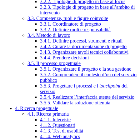
3.2.2. Tipologie di progetto in base al focus
3.2.3. Tipologie di progetto in base all’ambito di
intervento
3.3. Competenze, ruoli e figure coinvolte
3.3.1. Coordinatore di progetto
3.3.2. Definire ruoli e responsabilità
3.4. Metodo di lavoro
3.4.1. Definire processi, strumenti e rituali
3.4.2. Curare la documentazione di progetto
3.4.3. Organizzare tavoli tecnici collaborativi
3.4.4. Prendere decisioni
3.5. Il processo progettuale
3.5.1. Organizzare il progetto e la sua gestione
3.5.2. Comprendere il contesto d’uso del servizio
pubblico
3.5.3. Progettare i processi e i
touchpoint
del
servizio
3.5.4. Realizzare l’interfaccia utente del servizio
3.5.5. Validare la soluzione ottenuta
4. Ricerca progettuale
4.1. Ricerca primaria
4.1.1. Interviste
4.1.2. Questionari
4.1.3. Test di usabilità
4.1.4. Web analytics