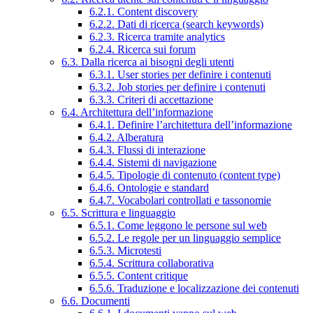
6.2.1. Content discovery
6.2.2. Dati di ricerca (search keywords)
6.2.3. Ricerca tramite analytics
6.2.4. Ricerca sui forum
6.3. Dalla ricerca ai bisogni degli utenti
6.3.1. User stories per definire i contenuti
6.3.2. Job stories per definire i contenuti
6.3.3. Criteri di accettazione
6.4. Architettura dell’informazione
6.4.1. Definire l’architettura dell’informazione
6.4.2. Alberatura
6.4.3. Flussi di interazione
6.4.4. Sistemi di navigazione
6.4.5. Tipologie di contenuto (content type)
6.4.6. Ontologie e standard
6.4.7. Vocabolari controllati e tassonomie
6.5. Scrittura e linguaggio
6.5.1. Come leggono le persone sul web
6.5.2. Le regole per un linguaggio semplice
6.5.3. Microtesti
6.5.4. Scrittura collaborativa
6.5.5. Content critique
6.5.6. Traduzione e localizzazione dei contenuti
6.6. Documenti