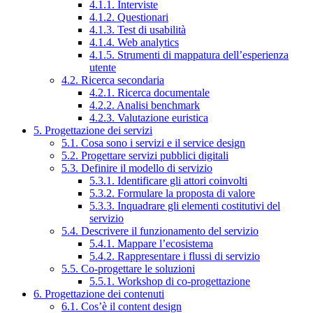
4.1.1. Interviste
4.1.2. Questionari
4.1.3. Test di usabilità
4.1.4. Web analytics
4.1.5. Strumenti di mappatura dell’esperienza
utente
4.2. Ricerca secondaria
4.2.1. Ricerca documentale
4.2.2. Analisi benchmark
4.2.3. Valutazione euristica
5. Progettazione dei servizi
5.1. Cosa sono i servizi e il service design
5.2. Progettare servizi pubblici digitali
5.3. Definire il modello di servizio
5.3.1. Identificare gli attori coinvolti
5.3.2. Formulare la proposta di valore
5.3.3. Inquadrare gli elementi costitutivi del
servizio
5.4. Descrivere il funzionamento del servizio
5.4.1. Mappare l’ecosistema
5.4.2. Rappresentare i flussi di servizio
5.5. Co-progettare le soluzioni
5.5.1. Workshop di co-progettazione
6. Progettazione dei contenuti
6.1. Cos’è il content design