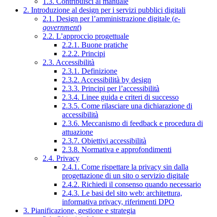
1.3. Contribuisci al manuale
2. Introduzione al design per i servizi pubblici digitali
2.1. Design per l’amministrazione digitale (
e-
government
)
2.2. L’approccio progettuale
2.2.1. Buone pratiche
2.2.2. Principi
2.3. Accessibilità
2.3.1. Definizione
2.3.2. Accessibilità by design
2.3.3. Principi per l’accessibilità
2.3.4. Linee guida e criteri di successo
2.3.5. Come rilasciare una dichiarazione di
accessibilità
2.3.6. Meccanismo di feedback e procedura di
attuazione
2.3.7. Obiettivi accessibilità
2.3.8. Normativa e approfondimenti
2.4. Privacy
2.4.1. Come rispettare la privacy sin dalla
progettazione di un sito o servizio digitale
2.4.2. Richiedi il consenso quando necessario
2.4.3. Le basi del sito web: architettura,
informativa privacy, riferimenti DPO
3. Pianificazione, gestione e strategia