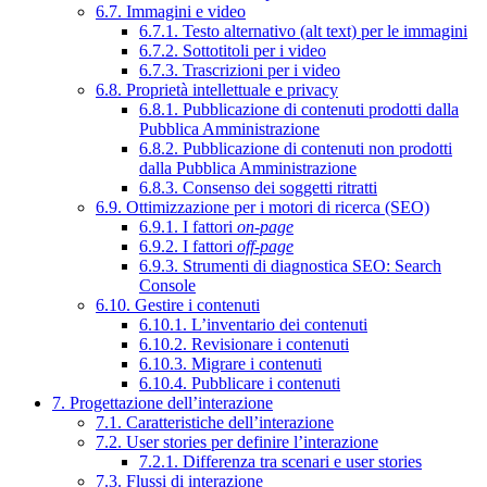
6.7. Immagini e video
6.7.1. Testo alternativo (alt text) per le immagini
6.7.2. Sottotitoli per i video
6.7.3. Trascrizioni per i video
6.8. Proprietà intellettuale e privacy
6.8.1. Pubblicazione di contenuti prodotti dalla
Pubblica Amministrazione
6.8.2. Pubblicazione di contenuti non prodotti
dalla Pubblica Amministrazione
6.8.3. Consenso dei soggetti ritratti
6.9. Ottimizzazione per i motori di ricerca (SEO)
6.9.1. I fattori
on-page
6.9.2. I fattori
off-page
6.9.3. Strumenti di diagnostica SEO: Search
Console
6.10. Gestire i contenuti
6.10.1. L’inventario dei contenuti
6.10.2. Revisionare i contenuti
6.10.3. Migrare i contenuti
6.10.4. Pubblicare i contenuti
7. Progettazione dell’interazione
7.1. Caratteristiche dell’interazione
7.2. User stories per definire l’interazione
7.2.1. Differenza tra scenari e user stories
7.3. Flussi di interazione