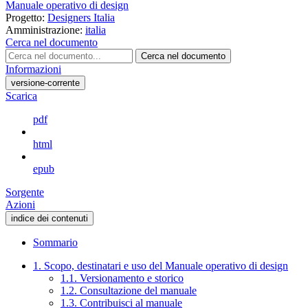
Manuale operativo di design
Progetto:
Designers Italia
Amministrazione:
italia
Cerca nel documento
Cerca nel documento
Informazioni
versione-corrente
Scarica
pdf
html
epub
Sorgente
Azioni
indice dei contenuti
Sommario
1. Scopo, destinatari e uso del Manuale operativo di design
1.1. Versionamento e storico
1.2. Consultazione del manuale
1.3. Contribuisci al manuale