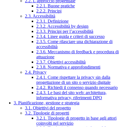
2.2. L’approccio progettuale
2.2.1. Buone pratiche
2.2.2. Principi
2.3. Accessibilità
2.3.1. Definizione
2.3.2. Accessibilità by design
2.3.3. Principi per l’accessibilità
2.3.4. Linee guida e criteri di successo
2.3.5. Come rilasciare una dichiarazione di
accessibilità
2.3.6. Meccanismo di feedback e procedura di
attuazione
2.3.7. Obiettivi accessibilità
2.3.8. Normativa e approfondimenti
2.4. Privacy
2.4.1. Come rispettare la privacy sin dalla
progettazione di un sito o servizio digitale
2.4.2. Richiedi il consenso quando necessario
2.4.3. Le basi del sito web: architettura,
informativa privacy, riferimenti DPO
3. Pianificazione, gestione e strategia
3.1. Obiettivi del progetto
3.2. Tipologie di progetti
3.2.1. Tipologie di progetto in base agli attori
coinvolti nel servizio