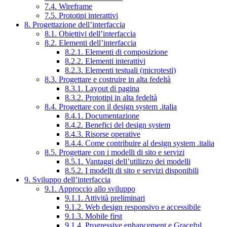
7.4. Wireframe
7.5. Prototipi interattivi
8. Progettazione dell’interfaccia
8.1. Obiettivi dell’interfaccia
8.2. Elementi dell’interfaccia
8.2.1. Elementi di composizione
8.2.2. Elementi interattivi
8.2.3. Elementi testuali (microtesti)
8.3. Progettare e costruire in alta fedeltà
8.3.1. Layout di pagina
8.3.2. Prototipi in alta fedeltà
8.4. Progettare con il design system .italia
8.4.1. Documentazione
8.4.2. Benefici del design system
8.4.3. Risorse operative
8.4.4. Come contribuire al design system .italia
8.5. Progettare con i modelli di sito e servizi
8.5.1. Vantaggi dell’utilizzo dei modelli
8.5.2. I modelli di sito e servizi disponibili
9. Sviluppo dell’interfaccia
9.1. Approccio allo sviluppo
9.1.1. Attività preliminari
9.1.2. Web design responsivo e accessibile
9.1.3. Mobile first
9.1.4. Progressive enhancement e Graceful