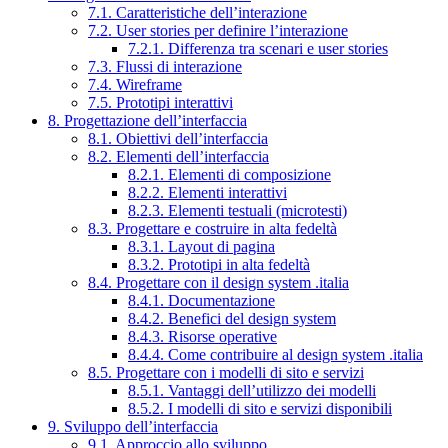
7.1. Caratteristiche dell’interazione
7.2. User stories per definire l’interazione
7.2.1. Differenza tra scenari e user stories
7.3. Flussi di interazione
7.4. Wireframe
7.5. Prototipi interattivi
8. Progettazione dell’interfaccia
8.1. Obiettivi dell’interfaccia
8.2. Elementi dell’interfaccia
8.2.1. Elementi di composizione
8.2.2. Elementi interattivi
8.2.3. Elementi testuali (microtesti)
8.3. Progettare e costruire in alta fedeltà
8.3.1. Layout di pagina
8.3.2. Prototipi in alta fedeltà
8.4. Progettare con il design system .italia
8.4.1. Documentazione
8.4.2. Benefici del design system
8.4.3. Risorse operative
8.4.4. Come contribuire al design system .italia
8.5. Progettare con i modelli di sito e servizi
8.5.1. Vantaggi dell’utilizzo dei modelli
8.5.2. I modelli di sito e servizi disponibili
9. Sviluppo dell’interfaccia
9.1. Approccio allo sviluppo