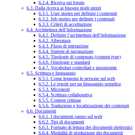
6.2.4. Ricerca sui forum
6.3. Dalla ricerca ai bisogni degli utenti
6.3.1. User stories per definire i contenuti
6.3.2. Job stories per definire i contenuti
6.3.3. Criteri di accettazione
6.4. Architettura dell’informazione
6.4.1. Definire l’architettura dell’informazione
6.4.2. Alberatura
6.4.3. Flussi di interazione
6.4.4. Sistemi di navigazione
6.4.5. Tipologie di contenuto (content type)
6.4.6. Ontologie e standard
6.4.7. Vocabolari controllati e tassonomie
6.5. Scrittura e linguaggio
6.5.1. Come leggono le persone sul web
6.5.2. Le regole per un linguaggio semplice
6.5.3. Microtesti
6.5.4. Scrittura collaborativa
6.5.5. Content critique
6.5.6. Traduzione e localizzazione dei contenuti
6.6. Documenti
6.6.1. I documenti vanno sul web
6.6.2. Tipi di documenti
6.6.3. Formato di lettura dei documenti elettronici
6.6.4. Modalità di produzione dei documenti