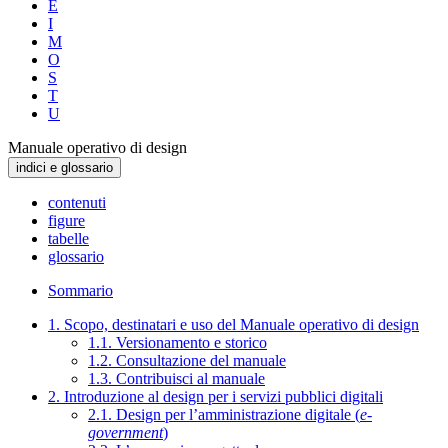
E
I
M
O
S
T
U
Manuale operativo di design
indici e glossario
contenuti
figure
tabelle
glossario
Sommario
1. Scopo, destinatari e uso del Manuale operativo di design
1.1. Versionamento e storico
1.2. Consultazione del manuale
1.3. Contribuisci al manuale
2. Introduzione al design per i servizi pubblici digitali
2.1. Design per l’amministrazione digitale (
e-
government
)