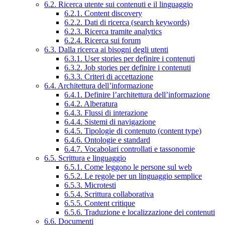
6.2. Ricerca utente sui contenuti e il linguaggio
6.2.1. Content discovery
6.2.2. Dati di ricerca (search keywords)
6.2.3. Ricerca tramite analytics
6.2.4. Ricerca sui forum
6.3. Dalla ricerca ai bisogni degli utenti
6.3.1. User stories per definire i contenuti
6.3.2. Job stories per definire i contenuti
6.3.3. Criteri di accettazione
6.4. Architettura dell’informazione
6.4.1. Definire l’architettura dell’informazione
6.4.2. Alberatura
6.4.3. Flussi di interazione
6.4.4. Sistemi di navigazione
6.4.5. Tipologie di contenuto (content type)
6.4.6. Ontologie e standard
6.4.7. Vocabolari controllati e tassonomie
6.5. Scrittura e linguaggio
6.5.1. Come leggono le persone sul web
6.5.2. Le regole per un linguaggio semplice
6.5.3. Microtesti
6.5.4. Scrittura collaborativa
6.5.5. Content critique
6.5.6. Traduzione e localizzazione dei contenuti
6.6. Documenti