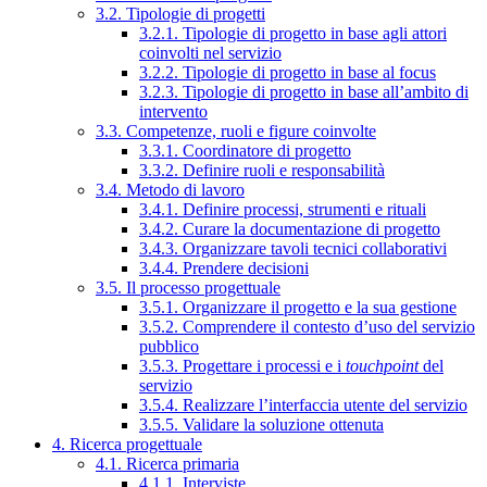
3.2. Tipologie di progetti
3.2.1. Tipologie di progetto in base agli attori
coinvolti nel servizio
3.2.2. Tipologie di progetto in base al focus
3.2.3. Tipologie di progetto in base all’ambito di
intervento
3.3. Competenze, ruoli e figure coinvolte
3.3.1. Coordinatore di progetto
3.3.2. Definire ruoli e responsabilità
3.4. Metodo di lavoro
3.4.1. Definire processi, strumenti e rituali
3.4.2. Curare la documentazione di progetto
3.4.3. Organizzare tavoli tecnici collaborativi
3.4.4. Prendere decisioni
3.5. Il processo progettuale
3.5.1. Organizzare il progetto e la sua gestione
3.5.2. Comprendere il contesto d’uso del servizio
pubblico
3.5.3. Progettare i processi e i
touchpoint
del
servizio
3.5.4. Realizzare l’interfaccia utente del servizio
3.5.5. Validare la soluzione ottenuta
4. Ricerca progettuale
4.1. Ricerca primaria
4.1.1. Interviste