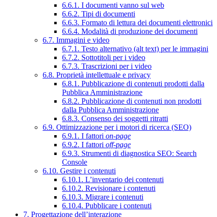
6.6.1. I documenti vanno sul web
6.6.2. Tipi di documenti
6.6.3. Formato di lettura dei documenti elettronici
6.6.4. Modalità di produzione dei documenti
6.7. Immagini e video
6.7.1. Testo alternativo (alt text) per le immagini
6.7.2. Sottotitoli per i video
6.7.3. Trascrizioni per i video
6.8. Proprietà intellettuale e privacy
6.8.1. Pubblicazione di contenuti prodotti dalla
Pubblica Amministrazione
6.8.2. Pubblicazione di contenuti non prodotti
dalla Pubblica Amministrazione
6.8.3. Consenso dei soggetti ritratti
6.9. Ottimizzazione per i motori di ricerca (SEO)
6.9.1. I fattori
on-page
6.9.2. I fattori
off-page
6.9.3. Strumenti di diagnostica SEO: Search
Console
6.10. Gestire i contenuti
6.10.1. L’inventario dei contenuti
6.10.2. Revisionare i contenuti
6.10.3. Migrare i contenuti
6.10.4. Pubblicare i contenuti
7. Progettazione dell’interazione