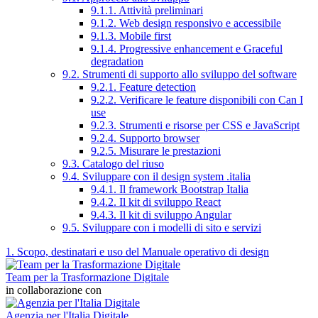
9.1.1. Attività preliminari
9.1.2. Web design responsivo e accessibile
9.1.3. Mobile first
9.1.4. Progressive enhancement e Graceful
degradation
9.2. Strumenti di supporto allo sviluppo del software
9.2.1. Feature detection
9.2.2. Verificare le feature disponibili con Can I
use
9.2.3. Strumenti e risorse per CSS e JavaScript
9.2.4. Supporto browser
9.2.5. Misurare le prestazioni
9.3. Catalogo del riuso
9.4. Sviluppare con il design system .italia
9.4.1. Il framework Bootstrap Italia
9.4.2. Il kit di sviluppo React
9.4.3. Il kit di sviluppo Angular
9.5. Sviluppare con i modelli di sito e servizi
1. Scopo, destinatari e uso del Manuale operativo di design
Team per la Trasformazione Digitale
in collaborazione con
Agenzia per l'Italia Digitale