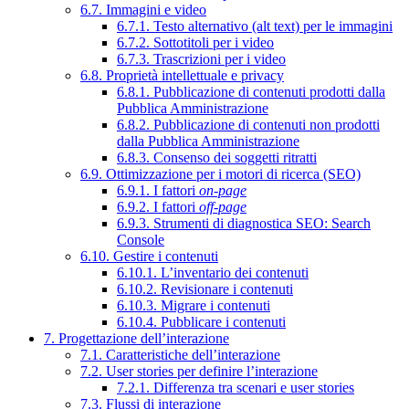
6.7. Immagini e video
6.7.1. Testo alternativo (alt text) per le immagini
6.7.2. Sottotitoli per i video
6.7.3. Trascrizioni per i video
6.8. Proprietà intellettuale e privacy
6.8.1. Pubblicazione di contenuti prodotti dalla
Pubblica Amministrazione
6.8.2. Pubblicazione di contenuti non prodotti
dalla Pubblica Amministrazione
6.8.3. Consenso dei soggetti ritratti
6.9. Ottimizzazione per i motori di ricerca (SEO)
6.9.1. I fattori
on-page
6.9.2. I fattori
off-page
6.9.3. Strumenti di diagnostica SEO: Search
Console
6.10. Gestire i contenuti
6.10.1. L’inventario dei contenuti
6.10.2. Revisionare i contenuti
6.10.3. Migrare i contenuti
6.10.4. Pubblicare i contenuti
7. Progettazione dell’interazione
7.1. Caratteristiche dell’interazione
7.2. User stories per definire l’interazione
7.2.1. Differenza tra scenari e user stories
7.3. Flussi di interazione