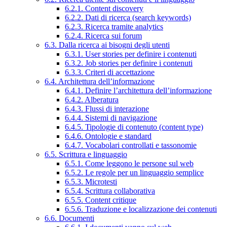
6.2.1. Content discovery
6.2.2. Dati di ricerca (search keywords)
6.2.3. Ricerca tramite analytics
6.2.4. Ricerca sui forum
6.3. Dalla ricerca ai bisogni degli utenti
6.3.1. User stories per definire i contenuti
6.3.2. Job stories per definire i contenuti
6.3.3. Criteri di accettazione
6.4. Architettura dell’informazione
6.4.1. Definire l’architettura dell’informazione
6.4.2. Alberatura
6.4.3. Flussi di interazione
6.4.4. Sistemi di navigazione
6.4.5. Tipologie di contenuto (content type)
6.4.6. Ontologie e standard
6.4.7. Vocabolari controllati e tassonomie
6.5. Scrittura e linguaggio
6.5.1. Come leggono le persone sul web
6.5.2. Le regole per un linguaggio semplice
6.5.3. Microtesti
6.5.4. Scrittura collaborativa
6.5.5. Content critique
6.5.6. Traduzione e localizzazione dei contenuti
6.6. Documenti