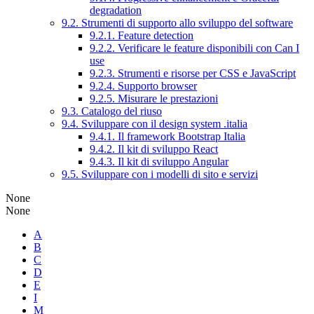
degradation
9.2. Strumenti di supporto allo sviluppo del software
9.2.1. Feature detection
9.2.2. Verificare le feature disponibili con Can I
use
9.2.3. Strumenti e risorse per CSS e JavaScript
9.2.4. Supporto browser
9.2.5. Misurare le prestazioni
9.3. Catalogo del riuso
9.4. Sviluppare con il design system .italia
9.4.1. Il framework Bootstrap Italia
9.4.2. Il kit di sviluppo React
9.4.3. Il kit di sviluppo Angular
9.5. Sviluppare con i modelli di sito e servizi
None
None
A
B
C
D
E
I
M