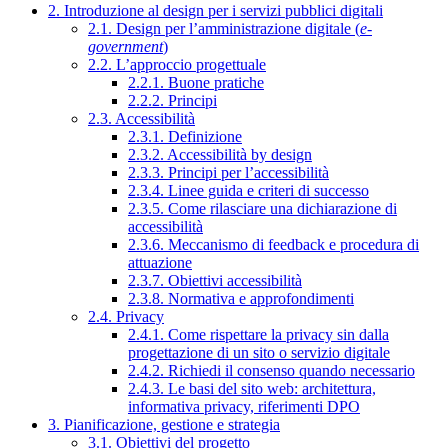
2. Introduzione al design per i servizi pubblici digitali
2.1. Design per l’amministrazione digitale (
e-
government
)
2.2. L’approccio progettuale
2.2.1. Buone pratiche
2.2.2. Principi
2.3. Accessibilità
2.3.1. Definizione
2.3.2. Accessibilità by design
2.3.3. Principi per l’accessibilità
2.3.4. Linee guida e criteri di successo
2.3.5. Come rilasciare una dichiarazione di
accessibilità
2.3.6. Meccanismo di feedback e procedura di
attuazione
2.3.7. Obiettivi accessibilità
2.3.8. Normativa e approfondimenti
2.4. Privacy
2.4.1. Come rispettare la privacy sin dalla
progettazione di un sito o servizio digitale
2.4.2. Richiedi il consenso quando necessario
2.4.3. Le basi del sito web: architettura,
informativa privacy, riferimenti DPO
3. Pianificazione, gestione e strategia
3.1. Obiettivi del progetto