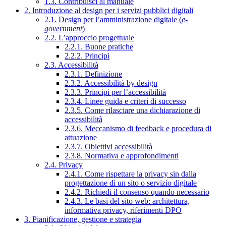
1.3. Contribuisci al manuale
2. Introduzione al design per i servizi pubblici digitali
2.1. Design per l’amministrazione digitale (
e-
government
)
2.2. L’approccio progettuale
2.2.1. Buone pratiche
2.2.2. Principi
2.3. Accessibilità
2.3.1. Definizione
2.3.2. Accessibilità by design
2.3.3. Principi per l’accessibilità
2.3.4. Linee guida e criteri di successo
2.3.5. Come rilasciare una dichiarazione di
accessibilità
2.3.6. Meccanismo di feedback e procedura di
attuazione
2.3.7. Obiettivi accessibilità
2.3.8. Normativa e approfondimenti
2.4. Privacy
2.4.1. Come rispettare la privacy sin dalla
progettazione di un sito o servizio digitale
2.4.2. Richiedi il consenso quando necessario
2.4.3. Le basi del sito web: architettura,
informativa privacy, riferimenti DPO
3. Pianificazione, gestione e strategia