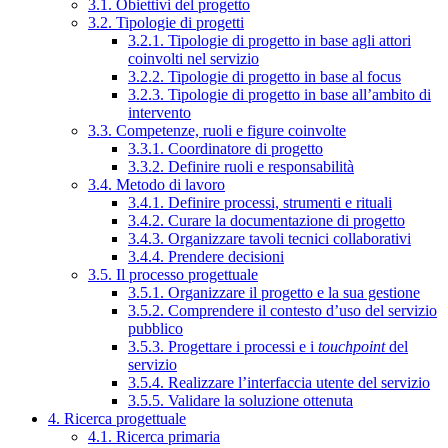
3.1. Obiettivi del progetto
3.2. Tipologie di progetti
3.2.1. Tipologie di progetto in base agli attori
coinvolti nel servizio
3.2.2. Tipologie di progetto in base al focus
3.2.3. Tipologie di progetto in base all’ambito di
intervento
3.3. Competenze, ruoli e figure coinvolte
3.3.1. Coordinatore di progetto
3.3.2. Definire ruoli e responsabilità
3.4. Metodo di lavoro
3.4.1. Definire processi, strumenti e rituali
3.4.2. Curare la documentazione di progetto
3.4.3. Organizzare tavoli tecnici collaborativi
3.4.4. Prendere decisioni
3.5. Il processo progettuale
3.5.1. Organizzare il progetto e la sua gestione
3.5.2. Comprendere il contesto d’uso del servizio
pubblico
3.5.3. Progettare i processi e i
touchpoint
del
servizio
3.5.4. Realizzare l’interfaccia utente del servizio
3.5.5. Validare la soluzione ottenuta
4. Ricerca progettuale
4.1. Ricerca primaria