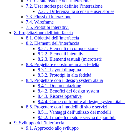
7.1. Caratteristiche dell’interazione
7.2. User stories per definire l’interazione
7.2.1. Differenza tra scenari e user stories
7.3. Flussi di interazione
7.4. Wireframe
7.5. Prototipi interattivi
8. Progettazione dell’interfaccia
8.1. Obiettivi dell’interfaccia
8.2. Elementi dell’interfaccia
8.2.1. Elementi di composizione
8.2.2. Elementi interattivi
8.2.3. Elementi testuali (microtesti)
8.3. Progettare e costruire in alta fedeltà
8.3.1. Layout di pagina
8.3.2. Prototipi in alta fedeltà
8.4. Progettare con il design system .italia
8.4.1. Documentazione
8.4.2. Benefici del design system
8.4.3. Risorse operative
8.4.4. Come contribuire al design system .italia
8.5. Progettare con i modelli di sito e servizi
8.5.1. Vantaggi dell’utilizzo dei modelli
8.5.2. I modelli di sito e servizi disponibili
9. Sviluppo dell’interfaccia
9.1. Approccio allo sviluppo