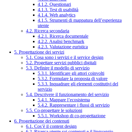
4.1.2. Questionari
4.1.3. Test di usabilità
4.1.4. Web analytics
4.1.5. Strumenti di mappatura dell’esperienza
utente
4.2. Ricerca secondaria
4.2.1. Ricerca documentale
4.2.2. Analisi benchmark
4.2.3. Valutazione euristica
5. Progettazione dei servizi
5.1. Cosa sono i servizi e il service design
5.2. Progettare servizi pubblici digitali
5.3. Definire il modello di servizio
5.3.1. Identificare gli attori coinvolti
5.3.2. Formulare la proposta di valore
5.3.3. Inquadrare gli elementi costitutivi del
servizio
5.4. Descrivere il funzionamento del servizio
5.4.1. Mappare l’ecosistema
5.4.2. Rappresentare i flussi di servizio
5.5. Co-progettare le soluzioni
5.5.1. Workshop di co-progettazione
6. Progettazione dei contenuti
6.1. Cos’è il content design
6.2. Ricerca utente sui contenuti e il linguaggio