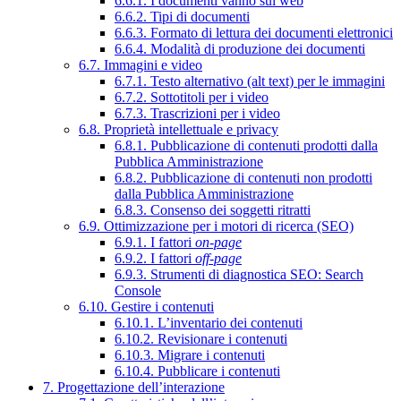
6.6.1. I documenti vanno sul web
6.6.2. Tipi di documenti
6.6.3. Formato di lettura dei documenti elettronici
6.6.4. Modalità di produzione dei documenti
6.7. Immagini e video
6.7.1. Testo alternativo (alt text) per le immagini
6.7.2. Sottotitoli per i video
6.7.3. Trascrizioni per i video
6.8. Proprietà intellettuale e privacy
6.8.1. Pubblicazione di contenuti prodotti dalla
Pubblica Amministrazione
6.8.2. Pubblicazione di contenuti non prodotti
dalla Pubblica Amministrazione
6.8.3. Consenso dei soggetti ritratti
6.9. Ottimizzazione per i motori di ricerca (SEO)
6.9.1. I fattori
on-page
6.9.2. I fattori
off-page
6.9.3. Strumenti di diagnostica SEO: Search
Console
6.10. Gestire i contenuti
6.10.1. L’inventario dei contenuti
6.10.2. Revisionare i contenuti
6.10.3. Migrare i contenuti
6.10.4. Pubblicare i contenuti
7. Progettazione dell’interazione