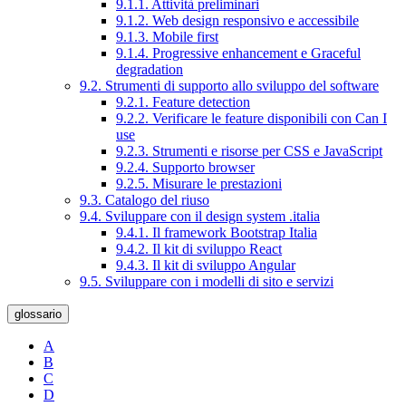
9.1.1. Attività preliminari
9.1.2. Web design responsivo e accessibile
9.1.3. Mobile first
9.1.4. Progressive enhancement e Graceful
degradation
9.2. Strumenti di supporto allo sviluppo del software
9.2.1. Feature detection
9.2.2. Verificare le feature disponibili con Can I
use
9.2.3. Strumenti e risorse per CSS e JavaScript
9.2.4. Supporto browser
9.2.5. Misurare le prestazioni
9.3. Catalogo del riuso
9.4. Sviluppare con il design system .italia
9.4.1. Il framework Bootstrap Italia
9.4.2. Il kit di sviluppo React
9.4.3. Il kit di sviluppo Angular
9.5. Sviluppare con i modelli di sito e servizi
glossario
A
B
C
D