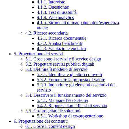
4.1.1. Interviste
4.1.2. Questionari
4.1.3. Test di usabilità
4.1.4. Web analytics
4.1.5. Strumenti di mappatura dell’esperienza
utente
4.2. Ricerca secondaria
4.2.1. Ricerca documentale
4.2.2. Analisi benchmark
4.2.3. Valutazione euristica
5. Progettazione dei servizi
5.1. Cosa sono i servizi e il service design
5.2. Progettare servizi pubblici digitali
5.3. Definire il modello di servizio
5.3.1. Identificare gli attori coinvolti
5.3.2. Formulare la proposta di valore
5.3.3. Inquadrare gli elementi costitutivi del
servizio
5.4. Descrivere il funzionamento del servizio
5.4.1. Mappare l’ecosistema
5.4.2. Rappresentare i flussi di servizio
5.5. Co-progettare le soluzioni
5.5.1. Workshop di co-progettazione
6. Progettazione dei contenuti
6.1. Cos’è il content design