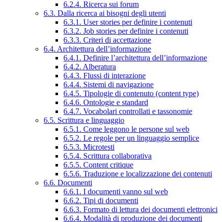
6.2.4. Ricerca sui forum
6.3. Dalla ricerca ai bisogni degli utenti
6.3.1. User stories per definire i contenuti
6.3.2. Job stories per definire i contenuti
6.3.3. Criteri di accettazione
6.4. Architettura dell’informazione
6.4.1. Definire l’architettura dell’informazione
6.4.2. Alberatura
6.4.3. Flussi di interazione
6.4.4. Sistemi di navigazione
6.4.5. Tipologie di contenuto (content type)
6.4.6. Ontologie e standard
6.4.7. Vocabolari controllati e tassonomie
6.5. Scrittura e linguaggio
6.5.1. Come leggono le persone sul web
6.5.2. Le regole per un linguaggio semplice
6.5.3. Microtesti
6.5.4. Scrittura collaborativa
6.5.5. Content critique
6.5.6. Traduzione e localizzazione dei contenuti
6.6. Documenti
6.6.1. I documenti vanno sul web
6.6.2. Tipi di documenti
6.6.3. Formato di lettura dei documenti elettronici
6.6.4. Modalità di produzione dei documenti