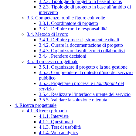
3.2.2. Tipologie di progetto in base al focus
3.2.3. Tipologie di progetto in base all’ambito di
intervento
3.3. Competenze, ruoli e figure coinvolte
3.3.1. Coordinatore di progetto
3.3.2. Definire ruoli e responsabilità
3.4. Metodo di lavoro
3.4.1. Definire processi, strumenti e rituali
3.4.2. Curare la documentazione di progetto
3.4.3. Organizzare tavoli tecnici collaborativi
3.4.4. Prendere decisioni
3.5. Il processo progettuale
3.5.1. Organizzare il progetto e la sua gestione
3.5.2. Comprendere il contesto d’uso del servizio
pubblico
3.5.3. Progettare i processi e i
touchpoint
del
servizio
3.5.4. Realizzare l’interfaccia utente del servizio
3.5.5. Validare la soluzione ottenuta
4. Ricerca progettuale
4.1. Ricerca primaria
4.1.1. Interviste
4.1.2. Questionari
4.1.3. Test di usabilità
4.1.4. Web analytics