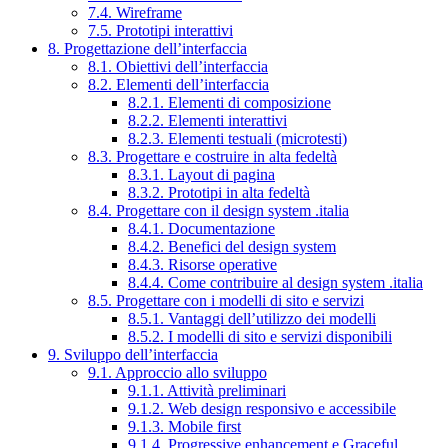
7.4. Wireframe
7.5. Prototipi interattivi
8. Progettazione dell’interfaccia
8.1. Obiettivi dell’interfaccia
8.2. Elementi dell’interfaccia
8.2.1. Elementi di composizione
8.2.2. Elementi interattivi
8.2.3. Elementi testuali (microtesti)
8.3. Progettare e costruire in alta fedeltà
8.3.1. Layout di pagina
8.3.2. Prototipi in alta fedeltà
8.4. Progettare con il design system .italia
8.4.1. Documentazione
8.4.2. Benefici del design system
8.4.3. Risorse operative
8.4.4. Come contribuire al design system .italia
8.5. Progettare con i modelli di sito e servizi
8.5.1. Vantaggi dell’utilizzo dei modelli
8.5.2. I modelli di sito e servizi disponibili
9. Sviluppo dell’interfaccia
9.1. Approccio allo sviluppo
9.1.1. Attività preliminari
9.1.2. Web design responsivo e accessibile
9.1.3. Mobile first
9.1.4. Progressive enhancement e Graceful