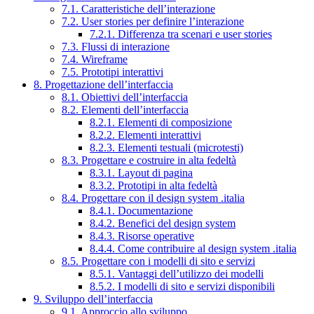
7.1. Caratteristiche dell’interazione
7.2. User stories per definire l’interazione
7.2.1. Differenza tra scenari e user stories
7.3. Flussi di interazione
7.4. Wireframe
7.5. Prototipi interattivi
8. Progettazione dell’interfaccia
8.1. Obiettivi dell’interfaccia
8.2. Elementi dell’interfaccia
8.2.1. Elementi di composizione
8.2.2. Elementi interattivi
8.2.3. Elementi testuali (microtesti)
8.3. Progettare e costruire in alta fedeltà
8.3.1. Layout di pagina
8.3.2. Prototipi in alta fedeltà
8.4. Progettare con il design system .italia
8.4.1. Documentazione
8.4.2. Benefici del design system
8.4.3. Risorse operative
8.4.4. Come contribuire al design system .italia
8.5. Progettare con i modelli di sito e servizi
8.5.1. Vantaggi dell’utilizzo dei modelli
8.5.2. I modelli di sito e servizi disponibili
9. Sviluppo dell’interfaccia
9.1. Approccio allo sviluppo