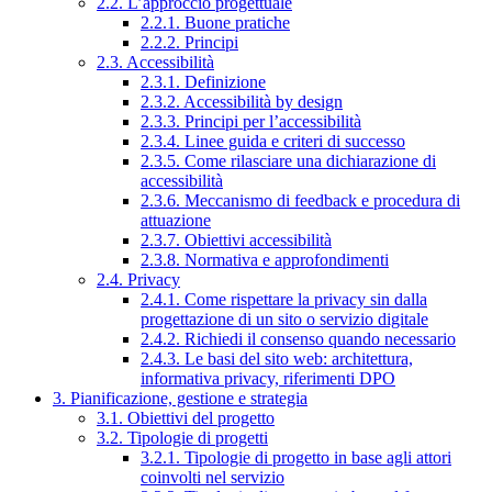
2.2. L’approccio progettuale
2.2.1. Buone pratiche
2.2.2. Principi
2.3. Accessibilità
2.3.1. Definizione
2.3.2. Accessibilità by design
2.3.3. Principi per l’accessibilità
2.3.4. Linee guida e criteri di successo
2.3.5. Come rilasciare una dichiarazione di
accessibilità
2.3.6. Meccanismo di feedback e procedura di
attuazione
2.3.7. Obiettivi accessibilità
2.3.8. Normativa e approfondimenti
2.4. Privacy
2.4.1. Come rispettare la privacy sin dalla
progettazione di un sito o servizio digitale
2.4.2. Richiedi il consenso quando necessario
2.4.3. Le basi del sito web: architettura,
informativa privacy, riferimenti DPO
3. Pianificazione, gestione e strategia
3.1. Obiettivi del progetto
3.2. Tipologie di progetti
3.2.1. Tipologie di progetto in base agli attori
coinvolti nel servizio