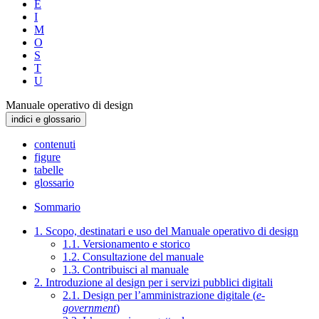
E
I
M
O
S
T
U
Manuale operativo di design
indici e glossario
contenuti
figure
tabelle
glossario
Sommario
1. Scopo, destinatari e uso del Manuale operativo di design
1.1. Versionamento e storico
1.2. Consultazione del manuale
1.3. Contribuisci al manuale
2. Introduzione al design per i servizi pubblici digitali
2.1. Design per l’amministrazione digitale (
e-
government
)