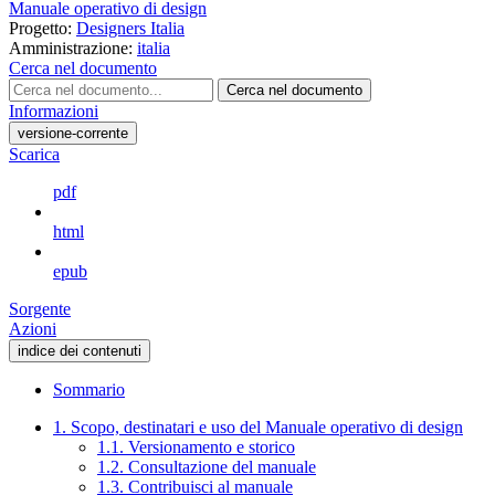
Manuale operativo di design
Progetto:
Designers Italia
Amministrazione:
italia
Cerca nel documento
Cerca nel documento
Informazioni
versione-corrente
Scarica
pdf
html
epub
Sorgente
Azioni
indice dei contenuti
Sommario
1. Scopo, destinatari e uso del Manuale operativo di design
1.1. Versionamento e storico
1.2. Consultazione del manuale
1.3. Contribuisci al manuale