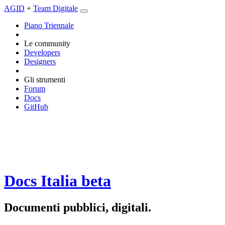
AGID
+
Team Digitale
Piano Triennale
Le community
Developers
Designers
Gli strumenti
Forum
Docs
GitHub
Docs Italia
beta
Documenti pubblici, digitali.