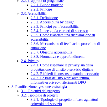
2.2. L’approccio progettuale
2.2.1. Buone pratiche
2.2.2. Principi
2.3. Accessibilità
2.3.1. Definizione
2.3.2. Accessibilità by design
2.3.3. Principi per l’accessibilità
2.3.4. Linee guida e criteri di successo
2.3.5. Come rilasciare una dichiarazione di
accessibilità
2.3.6. Meccanismo di feedback e procedura di
attuazione
2.3.7. Obiettivi accessibilità
2.3.8. Normativa e approfondimenti
2.4. Privacy
2.4.1. Come rispettare la privacy sin dalla
progettazione di un sito o servizio digitale
2.4.2. Richiedi il consenso quando necessario
2.4.3. Le basi del sito web: architettura,
informativa privacy, riferimenti DPO
3. Pianificazione, gestione e strategia
3.1. Obiettivi del progetto
3.2. Tipologie di progetti
3.2.1. Tipologie di progetto in base agli attori
coinvolti nel servizio