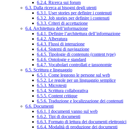
6.2.4. Ricerca sui forum
6.3. Dalla ricerca ai bisogni degli utenti
6.3.1. User stories per definire i contenuti
6.3.2. Job stories per definire i contenuti
6.3.3. Criteri di accettazione
6.4. Architettura dell’informazione
6.4.1. Definire l’architettura dell’informazione
6.4.2. Alberatura
6.4.3. Flussi di interazione
6.4.4. Sistemi di navigazione
6.4.5. Tipologie di contenuto (content type)
6.4.6. Ontologie e standard
6.4.7. Vocabolari controllati e tassonomie
6.5. Scrittura e linguaggio
6.5.1. Come leggono le persone sul web
6.5.2. Le regole per un linguaggio semplice
6.5.3. Microtesti
6.5.4. Scrittura collaborativa
6.5.5. Content critique
6.5.6. Traduzione e localizzazione dei contenuti
6.6. Documenti
6.6.1. I documenti vanno sul web
6.6.2. Tipi di documenti
6.6.3. Formato di lettura dei documenti elettronici
6.6.4. Modalità di produzione dei documenti