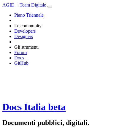
AGID
+
Team Digitale
Piano Triennale
Le community
Developers
Designers
Gli strumenti
Forum
Docs
GitHub
Docs Italia
beta
Documenti pubblici, digitali.