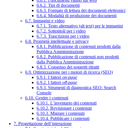
6.6.1. I documenti vanno sul web
6.6.2. Tipi di documenti
6.6.3. Formato di lettura dei documenti elettronici
6.6.4. Modalità di produzione dei documenti
6.7. Immagini e video
6.7.1. Testo alternativo (alt text) per le immagini
6.7.2. Sottotitoli per i video
6.7.3. Trascrizioni per i video
6.8. Proprietà intellettuale e privacy
6.8.1. Pubblicazione di contenuti prodotti dalla
Pubblica Amministrazione
6.8.2. Pubblicazione di contenuti non prodotti
dalla Pubblica Amministrazione
6.8.3. Consenso dei soggetti ritratti
6.9. Ottimizzazione per i motori di ricerca (SEO)
6.9.1. I fattori
on-page
6.9.2. I fattori
off-page
6.9.3. Strumenti di diagnostica SEO: Search
Console
6.10. Gestire i contenuti
6.10.1. L’inventario dei contenuti
6.10.2. Revisionare i contenuti
6.10.3. Migrare i contenuti
6.10.4. Pubblicare i contenuti
7. Progettazione dell’interazione