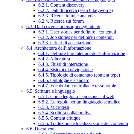
6.2.1. Content discovery
6.2.2. Dati di ricerca (search keywords)
6.2.3. Ricerca tramite analytics
6.2.4. Ricerca sui forum
6.3. Dalla ricerca ai bisogni degli utenti
6.3.1. User stories per definire i contenuti
6.3.2. Job stories per definire i contenuti
6.3.3. Criteri di accettazione
6.4. Architettura dell’informazione
6.4.1. Definire l’architettura dell’informazione
6.4.2. Alberatura
6.4.3. Flussi di interazione
6.4.4. Sistemi di navigazione
6.4.5. Tipologie di contenuto (content type)
6.4.6. Ontologie e standard
6.4.7. Vocabolari controllati e tassonomie
6.5. Scrittura e linguaggio
6.5.1. Come leggono le persone sul web
6.5.2. Le regole per un linguaggio semplice
6.5.3. Microtesti
6.5.4. Scrittura collaborativa
6.5.5. Content critique
6.5.6. Traduzione e localizzazione dei contenuti
6.6. Documenti