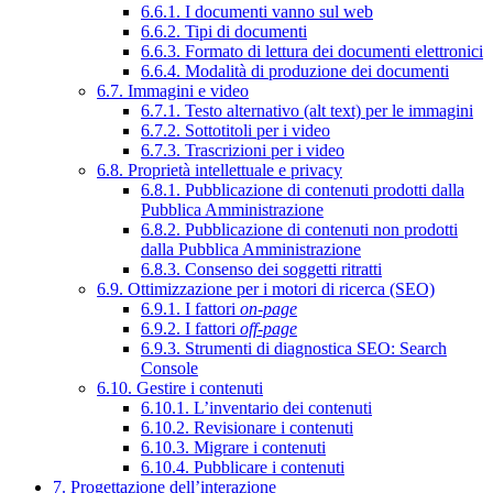
6.6.1. I documenti vanno sul web
6.6.2. Tipi di documenti
6.6.3. Formato di lettura dei documenti elettronici
6.6.4. Modalità di produzione dei documenti
6.7. Immagini e video
6.7.1. Testo alternativo (alt text) per le immagini
6.7.2. Sottotitoli per i video
6.7.3. Trascrizioni per i video
6.8. Proprietà intellettuale e privacy
6.8.1. Pubblicazione di contenuti prodotti dalla
Pubblica Amministrazione
6.8.2. Pubblicazione di contenuti non prodotti
dalla Pubblica Amministrazione
6.8.3. Consenso dei soggetti ritratti
6.9. Ottimizzazione per i motori di ricerca (SEO)
6.9.1. I fattori
on-page
6.9.2. I fattori
off-page
6.9.3. Strumenti di diagnostica SEO: Search
Console
6.10. Gestire i contenuti
6.10.1. L’inventario dei contenuti
6.10.2. Revisionare i contenuti
6.10.3. Migrare i contenuti
6.10.4. Pubblicare i contenuti
7. Progettazione dell’interazione