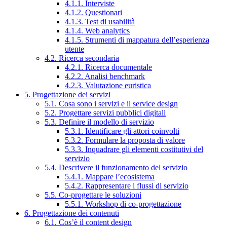
4.1.1. Interviste
4.1.2. Questionari
4.1.3. Test di usabilità
4.1.4. Web analytics
4.1.5. Strumenti di mappatura dell’esperienza
utente
4.2. Ricerca secondaria
4.2.1. Ricerca documentale
4.2.2. Analisi benchmark
4.2.3. Valutazione euristica
5. Progettazione dei servizi
5.1. Cosa sono i servizi e il service design
5.2. Progettare servizi pubblici digitali
5.3. Definire il modello di servizio
5.3.1. Identificare gli attori coinvolti
5.3.2. Formulare la proposta di valore
5.3.3. Inquadrare gli elementi costitutivi del
servizio
5.4. Descrivere il funzionamento del servizio
5.4.1. Mappare l’ecosistema
5.4.2. Rappresentare i flussi di servizio
5.5. Co-progettare le soluzioni
5.5.1. Workshop di co-progettazione
6. Progettazione dei contenuti
6.1. Cos’è il content design