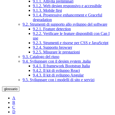
9.1.1. Attività preliminari
9.1.2. Web design responsivo e accessibile
9.1.3. Mobile first
9.1.4. Progressive enhancement e Graceful
degradation
9.2. Strumenti di supporto allo sviluppo del software
9.2.1. Feature detection
9.2.2. Verificare le feature disponibili con Can I
use
9.2.3. Strumenti e risorse per CSS e JavaScript
9.2.4. Supporto browser
9.2.5. Misurare le prestazioni
9.3. Catalogo del riuso
9.4. Sviluppare con il design system .italia
9.4.1. Il framework Bootstrap Italia
9.4.2. Il kit di sviluppo React
9.4.3. Il kit di sviluppo Angular
9.5. Sviluppare con i modelli di sito e servizi
glossario
A
B
C
D