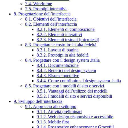
7.4. Wireframe
7.5. Prototipi interattivi
8. Progettazione dell’interfaccia
8.1. Obiettivi dell’interfaccia
8.2. Elementi dell’interfaccia
8.2.1. Elementi di composizione
8.2.2. Elementi interattivi
8.2.3. Elementi testuali (microtesti)
8.3. Progettare e costruire in alta fedeltà
8.3.1. Layout di pagina
8.3.2. Prototipi in alta fedeltà
8.4. Progettare con il design system .italia
8.4.1. Documentazione
8.4.2. Benefici del design system
8.4.3. Risorse operative
8.4.4. Come contribuire al design system .italia
8.5. Progettare con i modelli di sito e servizi
8.5.1. Vantaggi dell’utilizzo dei modelli
8.5.2. I modelli di sito e servizi disponibili
9. Sviluppo dell’interfaccia
9.1. Approccio allo sviluppo
9.1.1. Attività preliminari
9.1.2. Web design responsivo e accessibile
9.1.3. Mobile first
9.1.4. Progressive enhancement e Graceful