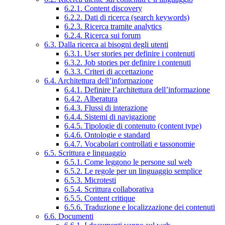
6.2.1. Content discovery
6.2.2. Dati di ricerca (search keywords)
6.2.3. Ricerca tramite analytics
6.2.4. Ricerca sui forum
6.3. Dalla ricerca ai bisogni degli utenti
6.3.1. User stories per definire i contenuti
6.3.2. Job stories per definire i contenuti
6.3.3. Criteri di accettazione
6.4. Architettura dell’informazione
6.4.1. Definire l’architettura dell’informazione
6.4.2. Alberatura
6.4.3. Flussi di interazione
6.4.4. Sistemi di navigazione
6.4.5. Tipologie di contenuto (content type)
6.4.6. Ontologie e standard
6.4.7. Vocabolari controllati e tassonomie
6.5. Scrittura e linguaggio
6.5.1. Come leggono le persone sul web
6.5.2. Le regole per un linguaggio semplice
6.5.3. Microtesti
6.5.4. Scrittura collaborativa
6.5.5. Content critique
6.5.6. Traduzione e localizzazione dei contenuti
6.6. Documenti