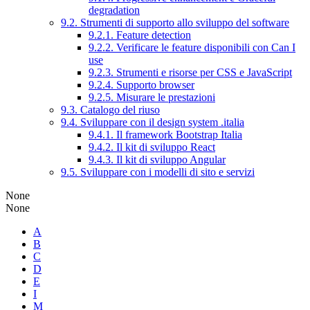
degradation
9.2. Strumenti di supporto allo sviluppo del software
9.2.1. Feature detection
9.2.2. Verificare le feature disponibili con Can I
use
9.2.3. Strumenti e risorse per CSS e JavaScript
9.2.4. Supporto browser
9.2.5. Misurare le prestazioni
9.3. Catalogo del riuso
9.4. Sviluppare con il design system .italia
9.4.1. Il framework Bootstrap Italia
9.4.2. Il kit di sviluppo React
9.4.3. Il kit di sviluppo Angular
9.5. Sviluppare con i modelli di sito e servizi
None
None
A
B
C
D
E
I
M