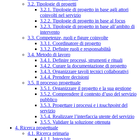
3.2. Tipologie di progetti
3.2.1. Tipologie di progetto in base agli attori
coinvolti nel servizio
3.2.2. Tipologie di progetto in base al focus
3.2.3. Tipologie di progetto in base all’ambito di
intervento
3.3. Competenze, ruoli e figure coinvolte
3.3.1. Coordinatore di progetto
3.3.2. Definire ruoli e responsabilità
3.4. Metodo di lavoro
3.4.1. Definire processi, strumenti e rituali
3.4.2. Curare la documentazione di progetto
3.4.3. Organizzare tavoli tecnici collaborativi
3.4.4. Prendere decisioni
3.5. Il processo progettuale
3.5.1. Organizzare il progetto e la sua gestione
3.5.2. Comprendere il contesto d’uso del servizio
pubblico
3.5.3. Progettare i processi e i
touchpoint
del
servizio
3.5.4. Realizzare l’interfaccia utente del servizio
3.5.5. Validare la soluzione ottenuta
4. Ricerca progettuale
4.1. Ricerca primaria
4.1.1. Interviste