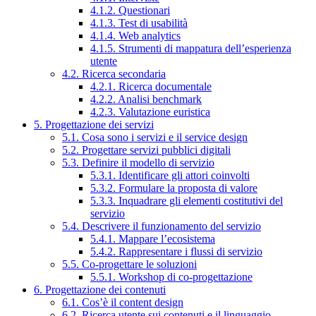
4.1.2. Questionari
4.1.3. Test di usabilità
4.1.4. Web analytics
4.1.5. Strumenti di mappatura dell’esperienza
utente
4.2. Ricerca secondaria
4.2.1. Ricerca documentale
4.2.2. Analisi benchmark
4.2.3. Valutazione euristica
5. Progettazione dei servizi
5.1. Cosa sono i servizi e il service design
5.2. Progettare servizi pubblici digitali
5.3. Definire il modello di servizio
5.3.1. Identificare gli attori coinvolti
5.3.2. Formulare la proposta di valore
5.3.3. Inquadrare gli elementi costitutivi del
servizio
5.4. Descrivere il funzionamento del servizio
5.4.1. Mappare l’ecosistema
5.4.2. Rappresentare i flussi di servizio
5.5. Co-progettare le soluzioni
5.5.1. Workshop di co-progettazione
6. Progettazione dei contenuti
6.1. Cos’è il content design
6.2. Ricerca utente sui contenuti e il linguaggio