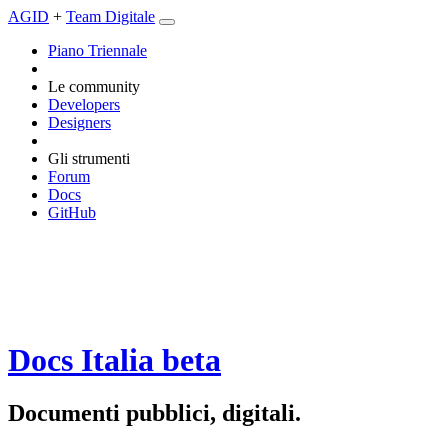
AGID
+
Team Digitale
Piano Triennale
Le community
Developers
Designers
Gli strumenti
Forum
Docs
GitHub
Docs Italia
beta
Documenti pubblici, digitali.