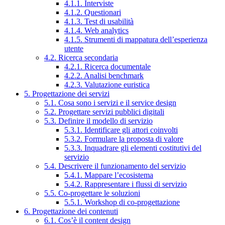
4.1.1. Interviste
4.1.2. Questionari
4.1.3. Test di usabilità
4.1.4. Web analytics
4.1.5. Strumenti di mappatura dell’esperienza
utente
4.2. Ricerca secondaria
4.2.1. Ricerca documentale
4.2.2. Analisi benchmark
4.2.3. Valutazione euristica
5. Progettazione dei servizi
5.1. Cosa sono i servizi e il service design
5.2. Progettare servizi pubblici digitali
5.3. Definire il modello di servizio
5.3.1. Identificare gli attori coinvolti
5.3.2. Formulare la proposta di valore
5.3.3. Inquadrare gli elementi costitutivi del
servizio
5.4. Descrivere il funzionamento del servizio
5.4.1. Mappare l’ecosistema
5.4.2. Rappresentare i flussi di servizio
5.5. Co-progettare le soluzioni
5.5.1. Workshop di co-progettazione
6. Progettazione dei contenuti
6.1. Cos’è il content design