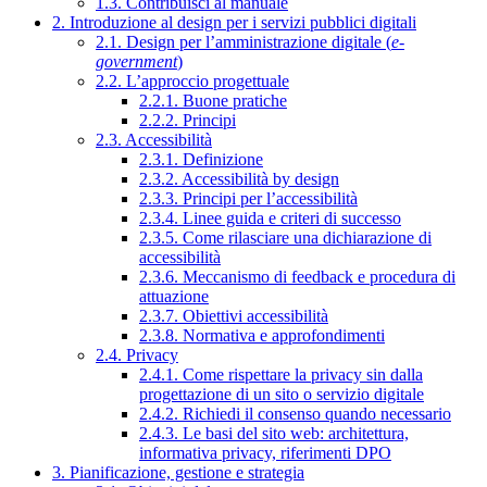
1.3. Contribuisci al manuale
2. Introduzione al design per i servizi pubblici digitali
2.1. Design per l’amministrazione digitale (
e-
government
)
2.2. L’approccio progettuale
2.2.1. Buone pratiche
2.2.2. Principi
2.3. Accessibilità
2.3.1. Definizione
2.3.2. Accessibilità by design
2.3.3. Principi per l’accessibilità
2.3.4. Linee guida e criteri di successo
2.3.5. Come rilasciare una dichiarazione di
accessibilità
2.3.6. Meccanismo di feedback e procedura di
attuazione
2.3.7. Obiettivi accessibilità
2.3.8. Normativa e approfondimenti
2.4. Privacy
2.4.1. Come rispettare la privacy sin dalla
progettazione di un sito o servizio digitale
2.4.2. Richiedi il consenso quando necessario
2.4.3. Le basi del sito web: architettura,
informativa privacy, riferimenti DPO
3. Pianificazione, gestione e strategia