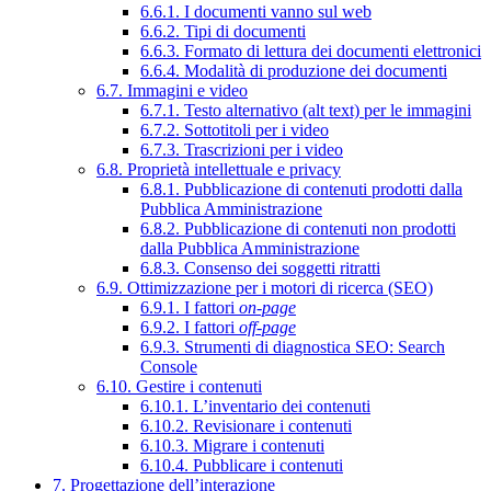
6.6.1. I documenti vanno sul web
6.6.2. Tipi di documenti
6.6.3. Formato di lettura dei documenti elettronici
6.6.4. Modalità di produzione dei documenti
6.7. Immagini e video
6.7.1. Testo alternativo (alt text) per le immagini
6.7.2. Sottotitoli per i video
6.7.3. Trascrizioni per i video
6.8. Proprietà intellettuale e privacy
6.8.1. Pubblicazione di contenuti prodotti dalla
Pubblica Amministrazione
6.8.2. Pubblicazione di contenuti non prodotti
dalla Pubblica Amministrazione
6.8.3. Consenso dei soggetti ritratti
6.9. Ottimizzazione per i motori di ricerca (SEO)
6.9.1. I fattori
on-page
6.9.2. I fattori
off-page
6.9.3. Strumenti di diagnostica SEO: Search
Console
6.10. Gestire i contenuti
6.10.1. L’inventario dei contenuti
6.10.2. Revisionare i contenuti
6.10.3. Migrare i contenuti
6.10.4. Pubblicare i contenuti
7. Progettazione dell’interazione