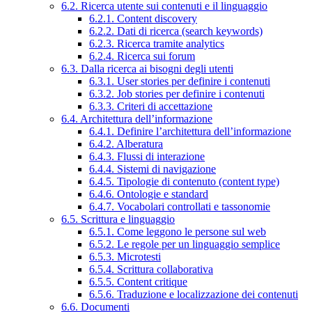
6.2. Ricerca utente sui contenuti e il linguaggio
6.2.1. Content discovery
6.2.2. Dati di ricerca (search keywords)
6.2.3. Ricerca tramite analytics
6.2.4. Ricerca sui forum
6.3. Dalla ricerca ai bisogni degli utenti
6.3.1. User stories per definire i contenuti
6.3.2. Job stories per definire i contenuti
6.3.3. Criteri di accettazione
6.4. Architettura dell’informazione
6.4.1. Definire l’architettura dell’informazione
6.4.2. Alberatura
6.4.3. Flussi di interazione
6.4.4. Sistemi di navigazione
6.4.5. Tipologie di contenuto (content type)
6.4.6. Ontologie e standard
6.4.7. Vocabolari controllati e tassonomie
6.5. Scrittura e linguaggio
6.5.1. Come leggono le persone sul web
6.5.2. Le regole per un linguaggio semplice
6.5.3. Microtesti
6.5.4. Scrittura collaborativa
6.5.5. Content critique
6.5.6. Traduzione e localizzazione dei contenuti
6.6. Documenti