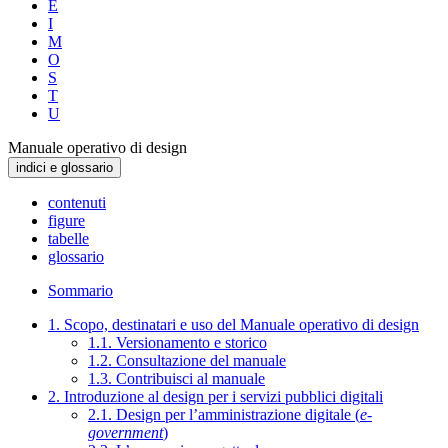
E
I
M
O
S
T
U
Manuale operativo di design
indici e glossario
contenuti
figure
tabelle
glossario
Sommario
1. Scopo, destinatari e uso del Manuale operativo di design
1.1. Versionamento e storico
1.2. Consultazione del manuale
1.3. Contribuisci al manuale
2. Introduzione al design per i servizi pubblici digitali
2.1. Design per l’amministrazione digitale (
e-
government
)