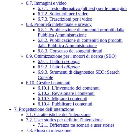
6.7. Immagini e video
6.7.1. Testo alternativo (alt text) per le immagini
6.7.2. Sottotitoli per i video
6.7.3. Trascrizioni per i video
6.8. Proprietà intellettuale e privacy
6.8.1. Pubblicazione di contenuti prodotti dalla
Pubblica Amministrazione
6.8.2. Pubblicazione di contenuti non prodotti
dalla Pubblica Amministrazione
6.8.3. Consenso dei soggetti ritratti
6.9. Ottimizzazione per i motori di ricerca (SEO)
6.9.1. I fattori
on-page
6.9.2. I fattori
off-page
6.9.3. Strumenti di diagnostica SEO: Search
Console
6.10. Gestire i contenuti
6.10.1. L’inventario dei contenuti
6.10.2. Revisionare i contenuti
6.10.3. Migrare i contenuti
6.10.4. Pubblicare i contenuti
7. Progettazione dell’interazione
7.1. Caratteristiche dell’interazione
7.2. User stories per definire l’interazione
7.2.1. Differenza tra scenari e user stories
7.3. Flussi di interazione