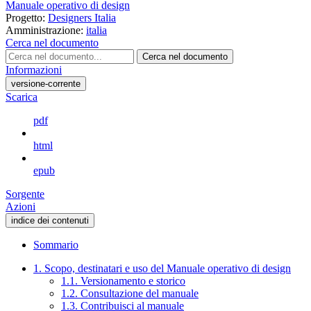
Manuale operativo di design
Progetto:
Designers Italia
Amministrazione:
italia
Cerca nel documento
Cerca nel documento
Informazioni
versione-corrente
Scarica
pdf
html
epub
Sorgente
Azioni
indice dei contenuti
Sommario
1. Scopo, destinatari e uso del Manuale operativo di design
1.1. Versionamento e storico
1.2. Consultazione del manuale
1.3. Contribuisci al manuale