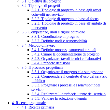
3.1. Obiettivi del progetto
3.2. Tipologie di progetti
3.2.1. Tipologie di progetto in base agli attori
coinvolti nel servizio
3.2.2. Tipologie di progetto in base al focus
3.2.3. Tipologie di progetto in base all’ambito di
intervento
3.3. Competenze, ruoli e figure coinvolte
3.3.1. Coordinatore di progetto
3.3.2. Definire ruoli e responsabilità
3.4. Metodo di lavoro
3.4.1. Definire processi, strumenti e rituali
3.4.2. Curare la documentazione di progetto
3.4.3. Organizzare tavoli tecnici collaborativi
3.4.4. Prendere decisioni
3.5. Il processo progettuale
3.5.1. Organizzare il progetto e la sua gestione
3.5.2. Comprendere il contesto d’uso del servizio
pubblico
3.5.3. Progettare i processi e i
touchpoint
del
servizio
3.5.4. Realizzare l’interfaccia utente del servizio
3.5.5. Validare la soluzione ottenuta
4. Ricerca progettuale
4.1. Ricerca primaria