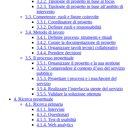
3.2.2. Tipologie di progetto in base al focus
3.2.3. Tipologie di progetto in base all’ambito di
intervento
3.3. Competenze, ruoli e figure coinvolte
3.3.1. Coordinatore di progetto
3.3.2. Definire ruoli e responsabilità
3.4. Metodo di lavoro
3.4.1. Definire processi, strumenti e rituali
3.4.2. Curare la documentazione di progetto
3.4.3. Organizzare tavoli tecnici collaborativi
3.4.4. Prendere decisioni
3.5. Il processo progettuale
3.5.1. Organizzare il progetto e la sua gestione
3.5.2. Comprendere il contesto d’uso del servizio
pubblico
3.5.3. Progettare i processi e i
touchpoint
del
servizio
3.5.4. Realizzare l’interfaccia utente del servizio
3.5.5. Validare la soluzione ottenuta
4. Ricerca progettuale
4.1. Ricerca primaria
4.1.1. Interviste
4.1.2. Questionari
4.1.3. Test di usabilità
4.1.4. Web analytics