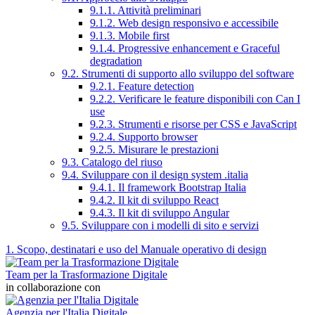
9.1.1. Attività preliminari
9.1.2. Web design responsivo e accessibile
9.1.3. Mobile first
9.1.4. Progressive enhancement e Graceful
degradation
9.2. Strumenti di supporto allo sviluppo del software
9.2.1. Feature detection
9.2.2. Verificare le feature disponibili con Can I
use
9.2.3. Strumenti e risorse per CSS e JavaScript
9.2.4. Supporto browser
9.2.5. Misurare le prestazioni
9.3. Catalogo del riuso
9.4. Sviluppare con il design system .italia
9.4.1. Il framework Bootstrap Italia
9.4.2. Il kit di sviluppo React
9.4.3. Il kit di sviluppo Angular
9.5. Sviluppare con i modelli di sito e servizi
1. Scopo, destinatari e uso del Manuale operativo di design
Team per la Trasformazione Digitale
in collaborazione con
Agenzia per l'Italia Digitale