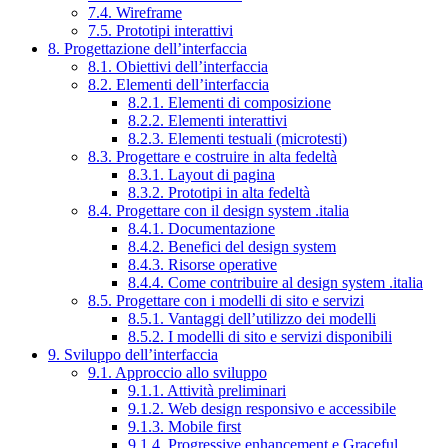
7.4. Wireframe
7.5. Prototipi interattivi
8. Progettazione dell’interfaccia
8.1. Obiettivi dell’interfaccia
8.2. Elementi dell’interfaccia
8.2.1. Elementi di composizione
8.2.2. Elementi interattivi
8.2.3. Elementi testuali (microtesti)
8.3. Progettare e costruire in alta fedeltà
8.3.1. Layout di pagina
8.3.2. Prototipi in alta fedeltà
8.4. Progettare con il design system .italia
8.4.1. Documentazione
8.4.2. Benefici del design system
8.4.3. Risorse operative
8.4.4. Come contribuire al design system .italia
8.5. Progettare con i modelli di sito e servizi
8.5.1. Vantaggi dell’utilizzo dei modelli
8.5.2. I modelli di sito e servizi disponibili
9. Sviluppo dell’interfaccia
9.1. Approccio allo sviluppo
9.1.1. Attività preliminari
9.1.2. Web design responsivo e accessibile
9.1.3. Mobile first
9.1.4. Progressive enhancement e Graceful