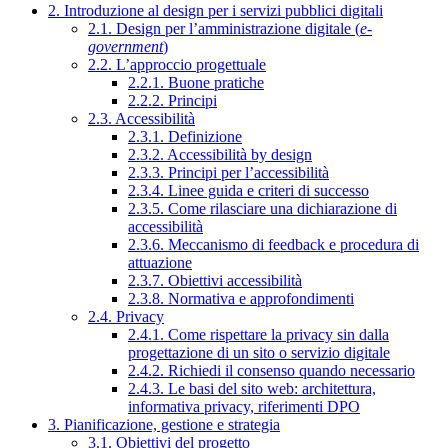
2. Introduzione al design per i servizi pubblici digitali
2.1. Design per l’amministrazione digitale (
e-
government
)
2.2. L’approccio progettuale
2.2.1. Buone pratiche
2.2.2. Principi
2.3. Accessibilità
2.3.1. Definizione
2.3.2. Accessibilità by design
2.3.3. Principi per l’accessibilità
2.3.4. Linee guida e criteri di successo
2.3.5. Come rilasciare una dichiarazione di
accessibilità
2.3.6. Meccanismo di feedback e procedura di
attuazione
2.3.7. Obiettivi accessibilità
2.3.8. Normativa e approfondimenti
2.4. Privacy
2.4.1. Come rispettare la privacy sin dalla
progettazione di un sito o servizio digitale
2.4.2. Richiedi il consenso quando necessario
2.4.3. Le basi del sito web: architettura,
informativa privacy, riferimenti DPO
3. Pianificazione, gestione e strategia
3.1. Obiettivi del progetto