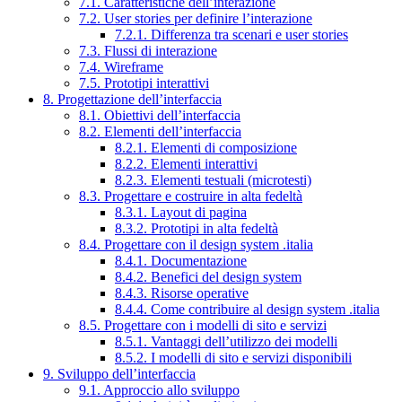
7.1. Caratteristiche dell’interazione
7.2. User stories per definire l’interazione
7.2.1. Differenza tra scenari e user stories
7.3. Flussi di interazione
7.4. Wireframe
7.5. Prototipi interattivi
8. Progettazione dell’interfaccia
8.1. Obiettivi dell’interfaccia
8.2. Elementi dell’interfaccia
8.2.1. Elementi di composizione
8.2.2. Elementi interattivi
8.2.3. Elementi testuali (microtesti)
8.3. Progettare e costruire in alta fedeltà
8.3.1. Layout di pagina
8.3.2. Prototipi in alta fedeltà
8.4. Progettare con il design system .italia
8.4.1. Documentazione
8.4.2. Benefici del design system
8.4.3. Risorse operative
8.4.4. Come contribuire al design system .italia
8.5. Progettare con i modelli di sito e servizi
8.5.1. Vantaggi dell’utilizzo dei modelli
8.5.2. I modelli di sito e servizi disponibili
9. Sviluppo dell’interfaccia
9.1. Approccio allo sviluppo