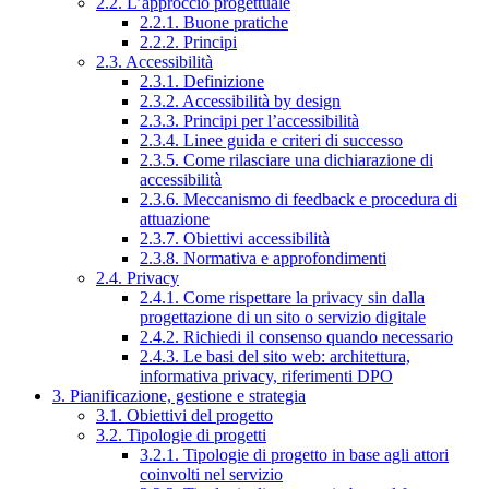
2.2. L’approccio progettuale
2.2.1. Buone pratiche
2.2.2. Principi
2.3. Accessibilità
2.3.1. Definizione
2.3.2. Accessibilità by design
2.3.3. Principi per l’accessibilità
2.3.4. Linee guida e criteri di successo
2.3.5. Come rilasciare una dichiarazione di
accessibilità
2.3.6. Meccanismo di feedback e procedura di
attuazione
2.3.7. Obiettivi accessibilità
2.3.8. Normativa e approfondimenti
2.4. Privacy
2.4.1. Come rispettare la privacy sin dalla
progettazione di un sito o servizio digitale
2.4.2. Richiedi il consenso quando necessario
2.4.3. Le basi del sito web: architettura,
informativa privacy, riferimenti DPO
3. Pianificazione, gestione e strategia
3.1. Obiettivi del progetto
3.2. Tipologie di progetti
3.2.1. Tipologie di progetto in base agli attori
coinvolti nel servizio