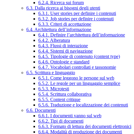
6.2.4. Ricerca sui forum
6.3. Dalla ricerca ai bisogni degli utenti
6.3.1. User stories per definire i contenuti
6.3.2. Job stories per definire i contenuti
6.3.3. Criteri di accettazione
6.4. Architettura dell’informazione
6.4.1. Definire l’architettura dell’informazione
6.4.2. Alberatura
6.4.3. Flussi di interazione
6.4.4. Sistemi di navigazione
6.4.5. Tipologie di contenuto (content type)
6.4.6. Ontologie e standard
6.4.7. Vocabolari controllati e tassonomie
6.5. Scrittura e linguaggio
6.5.1. Come leggono le persone sul web
6.5.2. Le regole per un linguaggio semplice
6.5.3. Microtesti
6.5.4. Scrittura collaborativa
6.5.5. Content critique
6.5.6. Traduzione e localizzazione dei contenuti
6.6. Documenti
6.6.1. I documenti vanno sul web
6.6.2. Tipi di documenti
6.6.3. Formato di lettura dei documenti elettronici
6.6.4. Modalità di produzione dei documenti