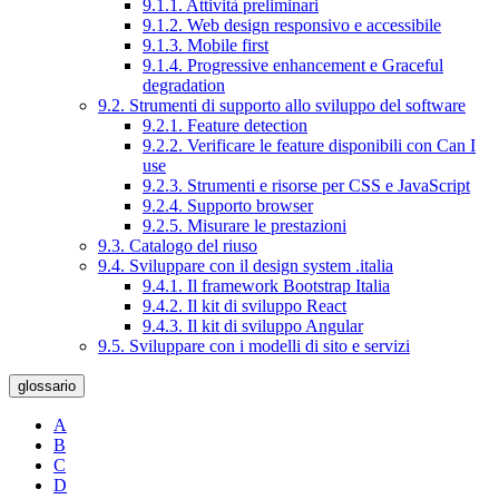
9.1.1. Attività preliminari
9.1.2. Web design responsivo e accessibile
9.1.3. Mobile first
9.1.4. Progressive enhancement e Graceful
degradation
9.2. Strumenti di supporto allo sviluppo del software
9.2.1. Feature detection
9.2.2. Verificare le feature disponibili con Can I
use
9.2.3. Strumenti e risorse per CSS e JavaScript
9.2.4. Supporto browser
9.2.5. Misurare le prestazioni
9.3. Catalogo del riuso
9.4. Sviluppare con il design system .italia
9.4.1. Il framework Bootstrap Italia
9.4.2. Il kit di sviluppo React
9.4.3. Il kit di sviluppo Angular
9.5. Sviluppare con i modelli di sito e servizi
glossario
A
B
C
D