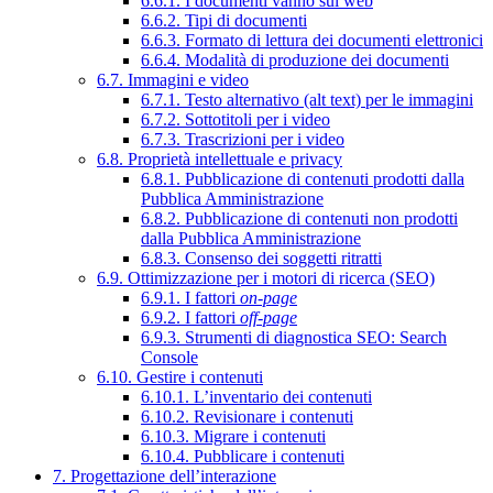
6.6.1. I documenti vanno sul web
6.6.2. Tipi di documenti
6.6.3. Formato di lettura dei documenti elettronici
6.6.4. Modalità di produzione dei documenti
6.7. Immagini e video
6.7.1. Testo alternativo (alt text) per le immagini
6.7.2. Sottotitoli per i video
6.7.3. Trascrizioni per i video
6.8. Proprietà intellettuale e privacy
6.8.1. Pubblicazione di contenuti prodotti dalla
Pubblica Amministrazione
6.8.2. Pubblicazione di contenuti non prodotti
dalla Pubblica Amministrazione
6.8.3. Consenso dei soggetti ritratti
6.9. Ottimizzazione per i motori di ricerca (SEO)
6.9.1. I fattori
on-page
6.9.2. I fattori
off-page
6.9.3. Strumenti di diagnostica SEO: Search
Console
6.10. Gestire i contenuti
6.10.1. L’inventario dei contenuti
6.10.2. Revisionare i contenuti
6.10.3. Migrare i contenuti
6.10.4. Pubblicare i contenuti
7. Progettazione dell’interazione