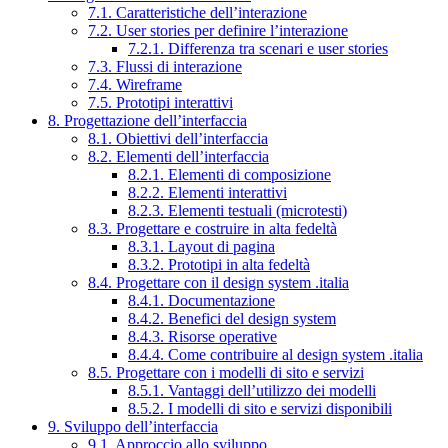
7.1. Caratteristiche dell’interazione
7.2. User stories per definire l’interazione
7.2.1. Differenza tra scenari e user stories
7.3. Flussi di interazione
7.4. Wireframe
7.5. Prototipi interattivi
8. Progettazione dell’interfaccia
8.1. Obiettivi dell’interfaccia
8.2. Elementi dell’interfaccia
8.2.1. Elementi di composizione
8.2.2. Elementi interattivi
8.2.3. Elementi testuali (microtesti)
8.3. Progettare e costruire in alta fedeltà
8.3.1. Layout di pagina
8.3.2. Prototipi in alta fedeltà
8.4. Progettare con il design system .italia
8.4.1. Documentazione
8.4.2. Benefici del design system
8.4.3. Risorse operative
8.4.4. Come contribuire al design system .italia
8.5. Progettare con i modelli di sito e servizi
8.5.1. Vantaggi dell’utilizzo dei modelli
8.5.2. I modelli di sito e servizi disponibili
9. Sviluppo dell’interfaccia
9.1. Approccio allo sviluppo