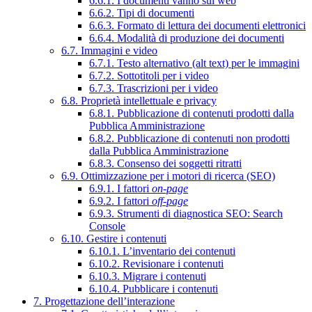
6.6.1. I documenti vanno sul web
6.6.2. Tipi di documenti
6.6.3. Formato di lettura dei documenti elettronici
6.6.4. Modalità di produzione dei documenti
6.7. Immagini e video
6.7.1. Testo alternativo (alt text) per le immagini
6.7.2. Sottotitoli per i video
6.7.3. Trascrizioni per i video
6.8. Proprietà intellettuale e privacy
6.8.1. Pubblicazione di contenuti prodotti dalla
Pubblica Amministrazione
6.8.2. Pubblicazione di contenuti non prodotti
dalla Pubblica Amministrazione
6.8.3. Consenso dei soggetti ritratti
6.9. Ottimizzazione per i motori di ricerca (SEO)
6.9.1. I fattori
on-page
6.9.2. I fattori
off-page
6.9.3. Strumenti di diagnostica SEO: Search
Console
6.10. Gestire i contenuti
6.10.1. L’inventario dei contenuti
6.10.2. Revisionare i contenuti
6.10.3. Migrare i contenuti
6.10.4. Pubblicare i contenuti
7. Progettazione dell’interazione