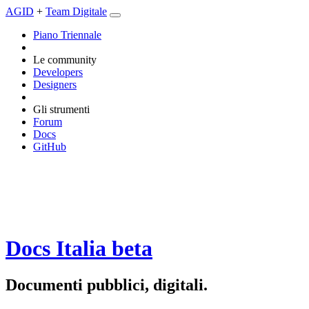
AGID
+
Team Digitale
Piano Triennale
Le community
Developers
Designers
Gli strumenti
Forum
Docs
GitHub
Docs Italia
beta
Documenti pubblici, digitali.