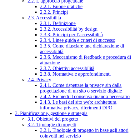
2.2. L’approccio progettuale
2.2.1. Buone pratiche
2.2.2. Principi
2.3. Accessibilità
2.3.1. Definizione
2.3.2. Accessibilità by design
2.3.3. Principi per l’accessibilità
2.3.4. Linee guida e criteri di successo
2.3.5. Come rilasciare una dichiarazione di
accessibilità
2.3.6. Meccanismo di feedback e procedura di
attuazione
2.3.7. Obiettivi accessibilità
2.3.8. Normativa e approfondimenti
2.4. Privacy
2.4.1. Come rispettare la privacy sin dalla
progettazione di un sito o servizio digitale
2.4.2. Richiedi il consenso quando necessario
2.4.3. Le basi del sito web: architettura,
informativa privacy, riferimenti DPO
3. Pianificazione, gestione e strategia
3.1. Obiettivi del progetto
3.2. Tipologie di progetti
3.2.1. Tipologie di progetto in base agli attori
coinvolti nel servizio