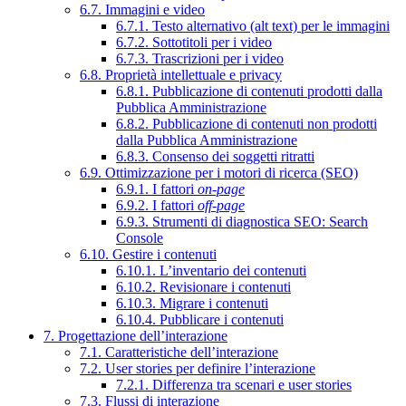
6.7. Immagini e video
6.7.1. Testo alternativo (alt text) per le immagini
6.7.2. Sottotitoli per i video
6.7.3. Trascrizioni per i video
6.8. Proprietà intellettuale e privacy
6.8.1. Pubblicazione di contenuti prodotti dalla
Pubblica Amministrazione
6.8.2. Pubblicazione di contenuti non prodotti
dalla Pubblica Amministrazione
6.8.3. Consenso dei soggetti ritratti
6.9. Ottimizzazione per i motori di ricerca (SEO)
6.9.1. I fattori
on-page
6.9.2. I fattori
off-page
6.9.3. Strumenti di diagnostica SEO: Search
Console
6.10. Gestire i contenuti
6.10.1. L’inventario dei contenuti
6.10.2. Revisionare i contenuti
6.10.3. Migrare i contenuti
6.10.4. Pubblicare i contenuti
7. Progettazione dell’interazione
7.1. Caratteristiche dell’interazione
7.2. User stories per definire l’interazione
7.2.1. Differenza tra scenari e user stories
7.3. Flussi di interazione