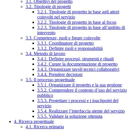
3.1. Obiettivi del progetto
3.2. Tipologie di progetti
3.2.1. Tipologie di progetto in base agli attori
coinvolti nel servizio
3.2.2. Tipologie di progetto in base al focus
3.2.3. Tipologie di progetto in base all’ambito di
intervento
3.3. Competenze, ruoli e figure coinvolte
3.3.1. Coordinatore di progetto
3.3.2. Definire ruoli e responsabilità
3.4. Metodo di lavoro
3.4.1. Definire processi, strumenti e rituali
3.4.2. Curare la documentazione di progetto
3.4.3. Organizzare tavoli tecnici collaborativi
3.4.4. Prendere decisioni
3.5. Il processo progettuale
3.5.1. Organizzare il progetto e la sua gestione
3.5.2. Comprendere il contesto d’uso del servizio
pubblico
3.5.3. Progettare i processi e i
touchpoint
del
servizio
3.5.4. Realizzare l’interfaccia utente del servizio
3.5.5. Validare la soluzione ottenuta
4. Ricerca progettuale
4.1. Ricerca primaria