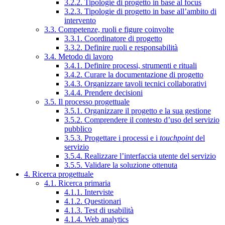
3.2.2. Tipologie di progetto in base al focus
3.2.3. Tipologie di progetto in base all’ambito di
intervento
3.3. Competenze, ruoli e figure coinvolte
3.3.1. Coordinatore di progetto
3.3.2. Definire ruoli e responsabilità
3.4. Metodo di lavoro
3.4.1. Definire processi, strumenti e rituali
3.4.2. Curare la documentazione di progetto
3.4.3. Organizzare tavoli tecnici collaborativi
3.4.4. Prendere decisioni
3.5. Il processo progettuale
3.5.1. Organizzare il progetto e la sua gestione
3.5.2. Comprendere il contesto d’uso del servizio
pubblico
3.5.3. Progettare i processi e i
touchpoint
del
servizio
3.5.4. Realizzare l’interfaccia utente del servizio
3.5.5. Validare la soluzione ottenuta
4. Ricerca progettuale
4.1. Ricerca primaria
4.1.1. Interviste
4.1.2. Questionari
4.1.3. Test di usabilità
4.1.4. Web analytics