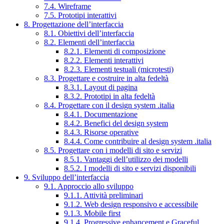
7.4. Wireframe
7.5. Prototipi interattivi
8. Progettazione dell’interfaccia
8.1. Obiettivi dell’interfaccia
8.2. Elementi dell’interfaccia
8.2.1. Elementi di composizione
8.2.2. Elementi interattivi
8.2.3. Elementi testuali (microtesti)
8.3. Progettare e costruire in alta fedeltà
8.3.1. Layout di pagina
8.3.2. Prototipi in alta fedeltà
8.4. Progettare con il design system .italia
8.4.1. Documentazione
8.4.2. Benefici del design system
8.4.3. Risorse operative
8.4.4. Come contribuire al design system .italia
8.5. Progettare con i modelli di sito e servizi
8.5.1. Vantaggi dell’utilizzo dei modelli
8.5.2. I modelli di sito e servizi disponibili
9. Sviluppo dell’interfaccia
9.1. Approccio allo sviluppo
9.1.1. Attività preliminari
9.1.2. Web design responsivo e accessibile
9.1.3. Mobile first
9.1.4. Progressive enhancement e Graceful