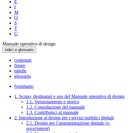
E
I
M
O
S
T
U
Manuale operativo di design
indici e glossario
contenuti
figure
tabelle
glossario
Sommario
1. Scopo, destinatari e uso del Manuale operativo di design
1.1. Versionamento e storico
1.2. Consultazione del manuale
1.3. Contribuisci al manuale
2. Introduzione al design per i servizi pubblici digitali
2.1. Design per l’amministrazione digitale (
e-
government
)