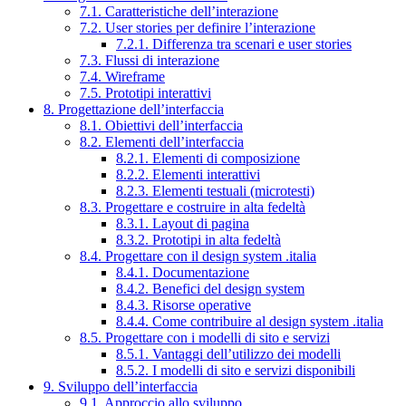
7.1. Caratteristiche dell’interazione
7.2. User stories per definire l’interazione
7.2.1. Differenza tra scenari e user stories
7.3. Flussi di interazione
7.4. Wireframe
7.5. Prototipi interattivi
8. Progettazione dell’interfaccia
8.1. Obiettivi dell’interfaccia
8.2. Elementi dell’interfaccia
8.2.1. Elementi di composizione
8.2.2. Elementi interattivi
8.2.3. Elementi testuali (microtesti)
8.3. Progettare e costruire in alta fedeltà
8.3.1. Layout di pagina
8.3.2. Prototipi in alta fedeltà
8.4. Progettare con il design system .italia
8.4.1. Documentazione
8.4.2. Benefici del design system
8.4.3. Risorse operative
8.4.4. Come contribuire al design system .italia
8.5. Progettare con i modelli di sito e servizi
8.5.1. Vantaggi dell’utilizzo dei modelli
8.5.2. I modelli di sito e servizi disponibili
9. Sviluppo dell’interfaccia
9.1. Approccio allo sviluppo