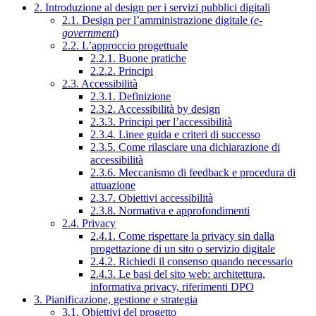
2. Introduzione al design per i servizi pubblici digitali
2.1. Design per l’amministrazione digitale (
e-
government
)
2.2. L’approccio progettuale
2.2.1. Buone pratiche
2.2.2. Principi
2.3. Accessibilità
2.3.1. Definizione
2.3.2. Accessibilità by design
2.3.3. Principi per l’accessibilità
2.3.4. Linee guida e criteri di successo
2.3.5. Come rilasciare una dichiarazione di
accessibilità
2.3.6. Meccanismo di feedback e procedura di
attuazione
2.3.7. Obiettivi accessibilità
2.3.8. Normativa e approfondimenti
2.4. Privacy
2.4.1. Come rispettare la privacy sin dalla
progettazione di un sito o servizio digitale
2.4.2. Richiedi il consenso quando necessario
2.4.3. Le basi del sito web: architettura,
informativa privacy, riferimenti DPO
3. Pianificazione, gestione e strategia
3.1. Obiettivi del progetto