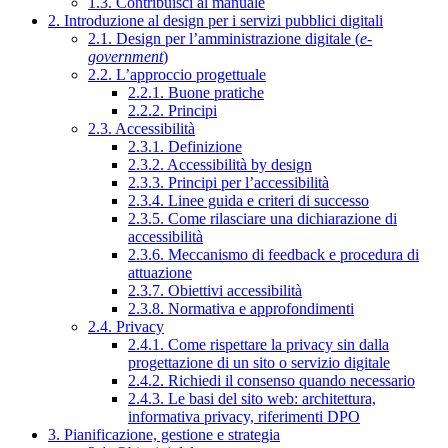
1.3. Contribuisci al manuale
2. Introduzione al design per i servizi pubblici digitali
2.1. Design per l’amministrazione digitale (
e-
government
)
2.2. L’approccio progettuale
2.2.1. Buone pratiche
2.2.2. Principi
2.3. Accessibilità
2.3.1. Definizione
2.3.2. Accessibilità by design
2.3.3. Principi per l’accessibilità
2.3.4. Linee guida e criteri di successo
2.3.5. Come rilasciare una dichiarazione di
accessibilità
2.3.6. Meccanismo di feedback e procedura di
attuazione
2.3.7. Obiettivi accessibilità
2.3.8. Normativa e approfondimenti
2.4. Privacy
2.4.1. Come rispettare la privacy sin dalla
progettazione di un sito o servizio digitale
2.4.2. Richiedi il consenso quando necessario
2.4.3. Le basi del sito web: architettura,
informativa privacy, riferimenti DPO
3. Pianificazione, gestione e strategia