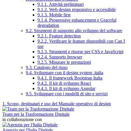
9.1.1. Attività preliminari
9.1.2. Web design responsivo e accessibile
9.1.3. Mobile first
9.1.4. Progressive enhancement e Graceful
degradation
9.2. Strumenti di supporto allo sviluppo del software
9.2.1. Feature detection
9.2.2. Verificare le feature disponibili con Can I
use
9.2.3. Strumenti e risorse per CSS e JavaScript
9.2.4. Supporto browser
9.2.5. Misurare le prestazioni
9.3. Catalogo del riuso
9.4. Sviluppare con il design system .italia
9.4.1. Il framework Bootstrap Italia
9.4.2. Il kit di sviluppo React
9.4.3. Il kit di sviluppo Angular
9.5. Sviluppare con i modelli di sito e servizi
1. Scopo, destinatari e uso del Manuale operativo di design
Team per la Trasformazione Digitale
in collaborazione con
Agenzia per l'Italia Digitale