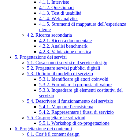
4.1.1. Interviste
4.1.2. Questionari
4.1.3. Test di usabilità
4.1.4. Web analytics
4.1.5. Strumenti di mappatura dell’esperienza
utente
4.2. Ricerca secondaria
4.2.1. Ricerca documentale
4.2.2. Analisi benchmark
4.2.3. Valutazione euristica
5. Progettazione dei servizi
5.1. Cosa sono i servizi e il service design
5.2. Progettare servizi pubblici digitali
5.3. Definire il modello di servizio
5.3.1. Identificare gli attori coinvolti
5.3.2. Formulare la proposta di valore
5.3.3. Inquadrare gli elementi costitutivi del
servizio
5.4. Descrivere il funzionamento del servizio
5.4.1. Mappare l’ecosistema
5.4.2. Rappresentare i flussi di servizio
5.5. Co-progettare le soluzioni
5.5.1. Workshop di co-progettazione
6. Progettazione dei contenuti
6.1. Cos’è il content design