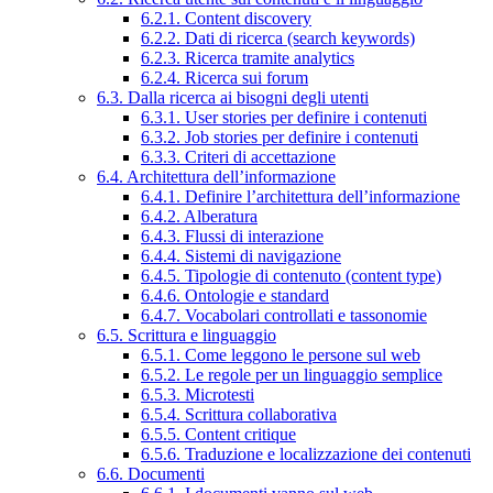
6.2.1. Content discovery
6.2.2. Dati di ricerca (search keywords)
6.2.3. Ricerca tramite analytics
6.2.4. Ricerca sui forum
6.3. Dalla ricerca ai bisogni degli utenti
6.3.1. User stories per definire i contenuti
6.3.2. Job stories per definire i contenuti
6.3.3. Criteri di accettazione
6.4. Architettura dell’informazione
6.4.1. Definire l’architettura dell’informazione
6.4.2. Alberatura
6.4.3. Flussi di interazione
6.4.4. Sistemi di navigazione
6.4.5. Tipologie di contenuto (content type)
6.4.6. Ontologie e standard
6.4.7. Vocabolari controllati e tassonomie
6.5. Scrittura e linguaggio
6.5.1. Come leggono le persone sul web
6.5.2. Le regole per un linguaggio semplice
6.5.3. Microtesti
6.5.4. Scrittura collaborativa
6.5.5. Content critique
6.5.6. Traduzione e localizzazione dei contenuti
6.6. Documenti