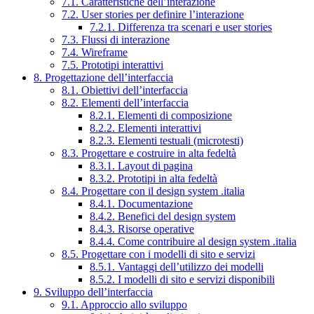
7.1. Caratteristiche dell’interazione
7.2. User stories per definire l’interazione
7.2.1. Differenza tra scenari e user stories
7.3. Flussi di interazione
7.4. Wireframe
7.5. Prototipi interattivi
8. Progettazione dell’interfaccia
8.1. Obiettivi dell’interfaccia
8.2. Elementi dell’interfaccia
8.2.1. Elementi di composizione
8.2.2. Elementi interattivi
8.2.3. Elementi testuali (microtesti)
8.3. Progettare e costruire in alta fedeltà
8.3.1. Layout di pagina
8.3.2. Prototipi in alta fedeltà
8.4. Progettare con il design system .italia
8.4.1. Documentazione
8.4.2. Benefici del design system
8.4.3. Risorse operative
8.4.4. Come contribuire al design system .italia
8.5. Progettare con i modelli di sito e servizi
8.5.1. Vantaggi dell’utilizzo dei modelli
8.5.2. I modelli di sito e servizi disponibili
9. Sviluppo dell’interfaccia
9.1. Approccio allo sviluppo