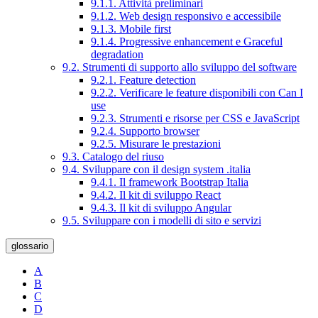
9.1.1. Attività preliminari
9.1.2. Web design responsivo e accessibile
9.1.3. Mobile first
9.1.4. Progressive enhancement e Graceful
degradation
9.2. Strumenti di supporto allo sviluppo del software
9.2.1. Feature detection
9.2.2. Verificare le feature disponibili con Can I
use
9.2.3. Strumenti e risorse per CSS e JavaScript
9.2.4. Supporto browser
9.2.5. Misurare le prestazioni
9.3. Catalogo del riuso
9.4. Sviluppare con il design system .italia
9.4.1. Il framework Bootstrap Italia
9.4.2. Il kit di sviluppo React
9.4.3. Il kit di sviluppo Angular
9.5. Sviluppare con i modelli di sito e servizi
glossario
A
B
C
D