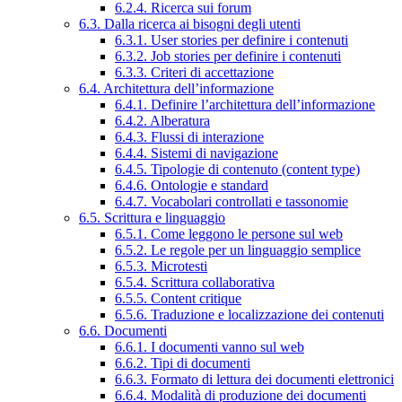
6.2.4. Ricerca sui forum
6.3. Dalla ricerca ai bisogni degli utenti
6.3.1. User stories per definire i contenuti
6.3.2. Job stories per definire i contenuti
6.3.3. Criteri di accettazione
6.4. Architettura dell’informazione
6.4.1. Definire l’architettura dell’informazione
6.4.2. Alberatura
6.4.3. Flussi di interazione
6.4.4. Sistemi di navigazione
6.4.5. Tipologie di contenuto (content type)
6.4.6. Ontologie e standard
6.4.7. Vocabolari controllati e tassonomie
6.5. Scrittura e linguaggio
6.5.1. Come leggono le persone sul web
6.5.2. Le regole per un linguaggio semplice
6.5.3. Microtesti
6.5.4. Scrittura collaborativa
6.5.5. Content critique
6.5.6. Traduzione e localizzazione dei contenuti
6.6. Documenti
6.6.1. I documenti vanno sul web
6.6.2. Tipi di documenti
6.6.3. Formato di lettura dei documenti elettronici
6.6.4. Modalità di produzione dei documenti