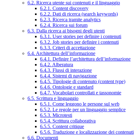
6.2. Ricerca utente sui contenuti e il linguaggio
6.2.1. Content discovery
6.2.2. Dati di ricerca (search keywords)
6.2.3. Ricerca tramite analytics
6.2.4. Ricerca sui forum
6.3. Dalla ricerca ai bisogni degli utenti
6.3.1. User stories per definire i contenuti
6.3.2. Job stories per definire i contenuti
6.3.3. Criteri di accettazione
6.4. Architettura dell’informazione
6.4.1. Definire l’architettura dell’informazione
6.4.2. Alberatura
6.4.3. Flussi di interazione
6.4.4. Sistemi di navigazione
6.4.5. Tipologie di contenuto (content type)
6.4.6. Ontologie e standard
6.4.7. Vocabolari controllati e tassonomie
6.5. Scrittura e linguaggio
6.5.1. Come leggono le persone sul web
6.5.2. Le regole per un linguaggio semplice
6.5.3. Microtesti
6.5.4. Scrittura collaborativa
6.5.5. Content critique
6.5.6. Traduzione e localizzazione dei contenuti
6.6. Documenti