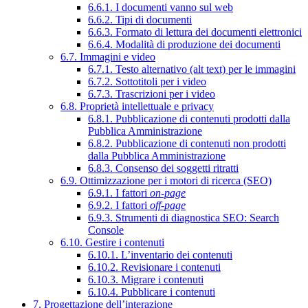
6.6.1. I documenti vanno sul web
6.6.2. Tipi di documenti
6.6.3. Formato di lettura dei documenti elettronici
6.6.4. Modalità di produzione dei documenti
6.7. Immagini e video
6.7.1. Testo alternativo (alt text) per le immagini
6.7.2. Sottotitoli per i video
6.7.3. Trascrizioni per i video
6.8. Proprietà intellettuale e privacy
6.8.1. Pubblicazione di contenuti prodotti dalla
Pubblica Amministrazione
6.8.2. Pubblicazione di contenuti non prodotti
dalla Pubblica Amministrazione
6.8.3. Consenso dei soggetti ritratti
6.9. Ottimizzazione per i motori di ricerca (SEO)
6.9.1. I fattori
on-page
6.9.2. I fattori
off-page
6.9.3. Strumenti di diagnostica SEO: Search
Console
6.10. Gestire i contenuti
6.10.1. L’inventario dei contenuti
6.10.2. Revisionare i contenuti
6.10.3. Migrare i contenuti
6.10.4. Pubblicare i contenuti
7. Progettazione dell’interazione