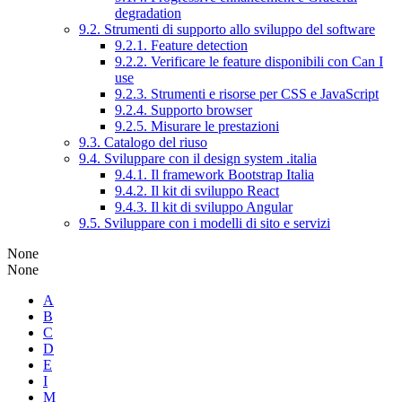
degradation
9.2. Strumenti di supporto allo sviluppo del software
9.2.1. Feature detection
9.2.2. Verificare le feature disponibili con Can I
use
9.2.3. Strumenti e risorse per CSS e JavaScript
9.2.4. Supporto browser
9.2.5. Misurare le prestazioni
9.3. Catalogo del riuso
9.4. Sviluppare con il design system .italia
9.4.1. Il framework Bootstrap Italia
9.4.2. Il kit di sviluppo React
9.4.3. Il kit di sviluppo Angular
9.5. Sviluppare con i modelli di sito e servizi
None
None
A
B
C
D
E
I
M