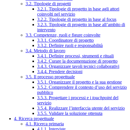
3.2. Tipologie di progetti
3.2.1. Tipologie di progetto in base agli attori
coinvolti nel servizio
3.2.2. Tipologie di progetto in base al focus
3.2.3. Tipologie di progetto in base all’ambito di
intervento
3.3. Competenze, ruoli e figure coinvolte
3.3.1. Coordinatore di progetto
3.3.2. Definire ruoli e responsabilità
3.4. Metodo di lavoro
3.4.1. Definire processi, strumenti e rituali
3.4.2. Curare la documentazione di progetto
3.4.3. Organizzare tavoli tecnici collaborativi
3.4.4. Prendere decisioni
3.5. Il processo progettuale
3.5.1. Organizzare il progetto e la sua gestione
3.5.2. Comprendere il contesto d’uso del servizio
pubblico
3.5.3. Progettare i processi e i
touchpoint
del
servizio
3.5.4. Realizzare l’interfaccia utente del servizio
3.5.5. Validare la soluzione ottenuta
4. Ricerca progettuale
4.1. Ricerca primaria
4.1.1. Interviste