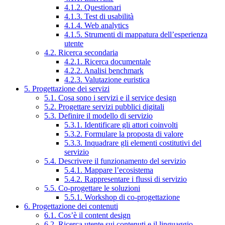
4.1.2. Questionari
4.1.3. Test di usabilità
4.1.4. Web analytics
4.1.5. Strumenti di mappatura dell’esperienza
utente
4.2. Ricerca secondaria
4.2.1. Ricerca documentale
4.2.2. Analisi benchmark
4.2.3. Valutazione euristica
5. Progettazione dei servizi
5.1. Cosa sono i servizi e il service design
5.2. Progettare servizi pubblici digitali
5.3. Definire il modello di servizio
5.3.1. Identificare gli attori coinvolti
5.3.2. Formulare la proposta di valore
5.3.3. Inquadrare gli elementi costitutivi del
servizio
5.4. Descrivere il funzionamento del servizio
5.4.1. Mappare l’ecosistema
5.4.2. Rappresentare i flussi di servizio
5.5. Co-progettare le soluzioni
5.5.1. Workshop di co-progettazione
6. Progettazione dei contenuti
6.1. Cos’è il content design
6.2. Ricerca utente sui contenuti e il linguaggio