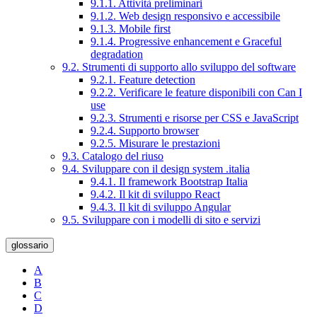
9.1.1. Attività preliminari
9.1.2. Web design responsivo e accessibile
9.1.3. Mobile first
9.1.4. Progressive enhancement e Graceful
degradation
9.2. Strumenti di supporto allo sviluppo del software
9.2.1. Feature detection
9.2.2. Verificare le feature disponibili con Can I
use
9.2.3. Strumenti e risorse per CSS e JavaScript
9.2.4. Supporto browser
9.2.5. Misurare le prestazioni
9.3. Catalogo del riuso
9.4. Sviluppare con il design system .italia
9.4.1. Il framework Bootstrap Italia
9.4.2. Il kit di sviluppo React
9.4.3. Il kit di sviluppo Angular
9.5. Sviluppare con i modelli di sito e servizi
glossario
A
B
C
D