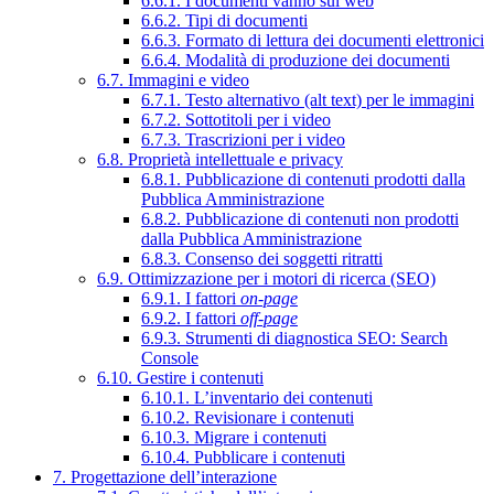
6.6.1. I documenti vanno sul web
6.6.2. Tipi di documenti
6.6.3. Formato di lettura dei documenti elettronici
6.6.4. Modalità di produzione dei documenti
6.7. Immagini e video
6.7.1. Testo alternativo (alt text) per le immagini
6.7.2. Sottotitoli per i video
6.7.3. Trascrizioni per i video
6.8. Proprietà intellettuale e privacy
6.8.1. Pubblicazione di contenuti prodotti dalla
Pubblica Amministrazione
6.8.2. Pubblicazione di contenuti non prodotti
dalla Pubblica Amministrazione
6.8.3. Consenso dei soggetti ritratti
6.9. Ottimizzazione per i motori di ricerca (SEO)
6.9.1. I fattori
on-page
6.9.2. I fattori
off-page
6.9.3. Strumenti di diagnostica SEO: Search
Console
6.10. Gestire i contenuti
6.10.1. L’inventario dei contenuti
6.10.2. Revisionare i contenuti
6.10.3. Migrare i contenuti
6.10.4. Pubblicare i contenuti
7. Progettazione dell’interazione