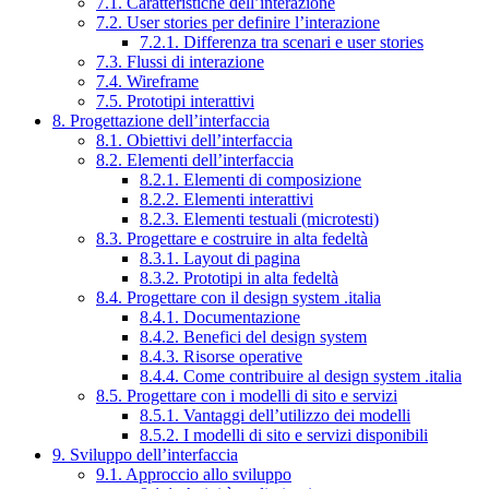
7.1. Caratteristiche dell’interazione
7.2. User stories per definire l’interazione
7.2.1. Differenza tra scenari e user stories
7.3. Flussi di interazione
7.4. Wireframe
7.5. Prototipi interattivi
8. Progettazione dell’interfaccia
8.1. Obiettivi dell’interfaccia
8.2. Elementi dell’interfaccia
8.2.1. Elementi di composizione
8.2.2. Elementi interattivi
8.2.3. Elementi testuali (microtesti)
8.3. Progettare e costruire in alta fedeltà
8.3.1. Layout di pagina
8.3.2. Prototipi in alta fedeltà
8.4. Progettare con il design system .italia
8.4.1. Documentazione
8.4.2. Benefici del design system
8.4.3. Risorse operative
8.4.4. Come contribuire al design system .italia
8.5. Progettare con i modelli di sito e servizi
8.5.1. Vantaggi dell’utilizzo dei modelli
8.5.2. I modelli di sito e servizi disponibili
9. Sviluppo dell’interfaccia
9.1. Approccio allo sviluppo