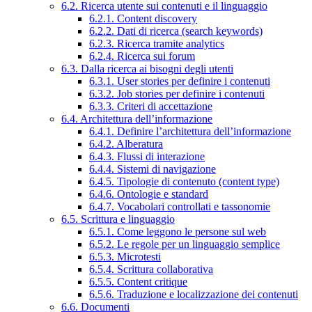
6.2. Ricerca utente sui contenuti e il linguaggio
6.2.1. Content discovery
6.2.2. Dati di ricerca (search keywords)
6.2.3. Ricerca tramite analytics
6.2.4. Ricerca sui forum
6.3. Dalla ricerca ai bisogni degli utenti
6.3.1. User stories per definire i contenuti
6.3.2. Job stories per definire i contenuti
6.3.3. Criteri di accettazione
6.4. Architettura dell’informazione
6.4.1. Definire l’architettura dell’informazione
6.4.2. Alberatura
6.4.3. Flussi di interazione
6.4.4. Sistemi di navigazione
6.4.5. Tipologie di contenuto (content type)
6.4.6. Ontologie e standard
6.4.7. Vocabolari controllati e tassonomie
6.5. Scrittura e linguaggio
6.5.1. Come leggono le persone sul web
6.5.2. Le regole per un linguaggio semplice
6.5.3. Microtesti
6.5.4. Scrittura collaborativa
6.5.5. Content critique
6.5.6. Traduzione e localizzazione dei contenuti
6.6. Documenti