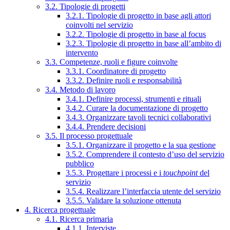
3.2. Tipologie di progetti
3.2.1. Tipologie di progetto in base agli attori
coinvolti nel servizio
3.2.2. Tipologie di progetto in base al focus
3.2.3. Tipologie di progetto in base all’ambito di
intervento
3.3. Competenze, ruoli e figure coinvolte
3.3.1. Coordinatore di progetto
3.3.2. Definire ruoli e responsabilità
3.4. Metodo di lavoro
3.4.1. Definire processi, strumenti e rituali
3.4.2. Curare la documentazione di progetto
3.4.3. Organizzare tavoli tecnici collaborativi
3.4.4. Prendere decisioni
3.5. Il processo progettuale
3.5.1. Organizzare il progetto e la sua gestione
3.5.2. Comprendere il contesto d’uso del servizio
pubblico
3.5.3. Progettare i processi e i
touchpoint
del
servizio
3.5.4. Realizzare l’interfaccia utente del servizio
3.5.5. Validare la soluzione ottenuta
4. Ricerca progettuale
4.1. Ricerca primaria
4.1.1. Interviste