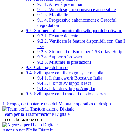
9.1.1. Attività preliminari
9.1.2. Web design responsivo e accessibile
9.1.3. Mobile first
9.1.4. Progressive enhancement e Graceful
degradation
9.2. Strumenti di supporto allo sviluppo del software
9.2.1. Feature detection
9.2.2. Verificare le feature disponibili con Can I
use
9.2.3. Strumenti e risorse per CSS e JavaScript
9.2.4. Supporto browser
9.2.5. Misurare le prestazioni
9.3. Catalogo del riuso
9.4. Sviluppare con il design system .italia
9.4.1. Il framework Bootstrap Italia
9.4.2. Il kit di sviluppo React
9.4.3. Il kit di sviluppo Angular
9.5. Sviluppare con i modelli di sito e servizi
1. Scopo, destinatari e uso del Manuale operativo di design
Team per la Trasformazione Digitale
in collaborazione con
Agenzia per l'Italia Digitale