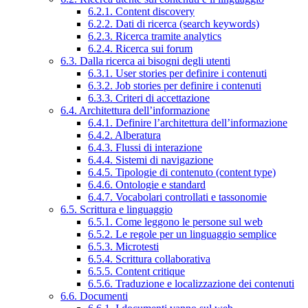
6.2.1. Content discovery
6.2.2. Dati di ricerca (search keywords)
6.2.3. Ricerca tramite analytics
6.2.4. Ricerca sui forum
6.3. Dalla ricerca ai bisogni degli utenti
6.3.1. User stories per definire i contenuti
6.3.2. Job stories per definire i contenuti
6.3.3. Criteri di accettazione
6.4. Architettura dell’informazione
6.4.1. Definire l’architettura dell’informazione
6.4.2. Alberatura
6.4.3. Flussi di interazione
6.4.4. Sistemi di navigazione
6.4.5. Tipologie di contenuto (content type)
6.4.6. Ontologie e standard
6.4.7. Vocabolari controllati e tassonomie
6.5. Scrittura e linguaggio
6.5.1. Come leggono le persone sul web
6.5.2. Le regole per un linguaggio semplice
6.5.3. Microtesti
6.5.4. Scrittura collaborativa
6.5.5. Content critique
6.5.6. Traduzione e localizzazione dei contenuti
6.6. Documenti