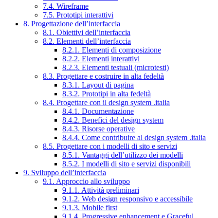
7.4. Wireframe
7.5. Prototipi interattivi
8. Progettazione dell’interfaccia
8.1. Obiettivi dell’interfaccia
8.2. Elementi dell’interfaccia
8.2.1. Elementi di composizione
8.2.2. Elementi interattivi
8.2.3. Elementi testuali (microtesti)
8.3. Progettare e costruire in alta fedeltà
8.3.1. Layout di pagina
8.3.2. Prototipi in alta fedeltà
8.4. Progettare con il design system .italia
8.4.1. Documentazione
8.4.2. Benefici del design system
8.4.3. Risorse operative
8.4.4. Come contribuire al design system .italia
8.5. Progettare con i modelli di sito e servizi
8.5.1. Vantaggi dell’utilizzo dei modelli
8.5.2. I modelli di sito e servizi disponibili
9. Sviluppo dell’interfaccia
9.1. Approccio allo sviluppo
9.1.1. Attività preliminari
9.1.2. Web design responsivo e accessibile
9.1.3. Mobile first
9.1.4. Progressive enhancement e Graceful