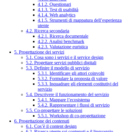
4.1.2. Questionari
4.1.3. Test di usabilità
4.1.4. Web analytics
4.1.5. Strumenti di mappatura dell’esperienza
utente
4.2. Ricerca secondaria
4.2.1. Ricerca documentale
4.2.2. Analisi benchmark
4.2.3. Valutazione euristica
5. Progettazione dei servizi
5.1. Cosa sono i servizi e il service design
5.2. Progettare servizi pubblici digitali
5.3. Definire il modello di servizio
5.3.1. Identificare gli attori coinvolti
5.3.2. Formulare la proposta di valore
5.3.3. Inquadrare gli elementi costitutivi del
servizio
5.4. Descrivere il funzionamento del servizio
5.4.1. Mappare l’ecosistema
5.4.2. Rappresentare i flussi di servizio
5.5. Co-progettare le soluzioni
5.5.1. Workshop di co-progettazione
6. Progettazione dei contenuti
6.1. Cos’è il content design
6.2. Ricerca utente sui contenuti e il linguaggio