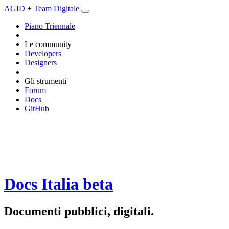
AGID
+
Team Digitale
Piano Triennale
Le community
Developers
Designers
Gli strumenti
Forum
Docs
GitHub
Docs Italia
beta
Documenti pubblici, digitali.