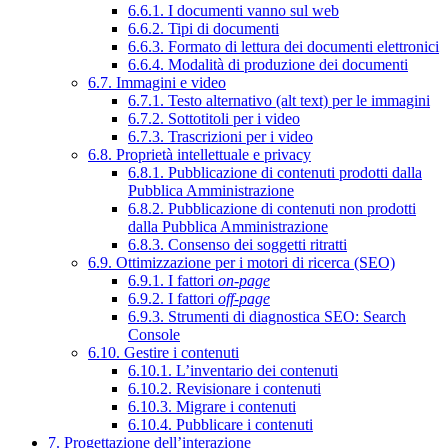
6.6.1. I documenti vanno sul web
6.6.2. Tipi di documenti
6.6.3. Formato di lettura dei documenti elettronici
6.6.4. Modalità di produzione dei documenti
6.7. Immagini e video
6.7.1. Testo alternativo (alt text) per le immagini
6.7.2. Sottotitoli per i video
6.7.3. Trascrizioni per i video
6.8. Proprietà intellettuale e privacy
6.8.1. Pubblicazione di contenuti prodotti dalla
Pubblica Amministrazione
6.8.2. Pubblicazione di contenuti non prodotti
dalla Pubblica Amministrazione
6.8.3. Consenso dei soggetti ritratti
6.9. Ottimizzazione per i motori di ricerca (SEO)
6.9.1. I fattori
on-page
6.9.2. I fattori
off-page
6.9.3. Strumenti di diagnostica SEO: Search
Console
6.10. Gestire i contenuti
6.10.1. L’inventario dei contenuti
6.10.2. Revisionare i contenuti
6.10.3. Migrare i contenuti
6.10.4. Pubblicare i contenuti
7. Progettazione dell’interazione