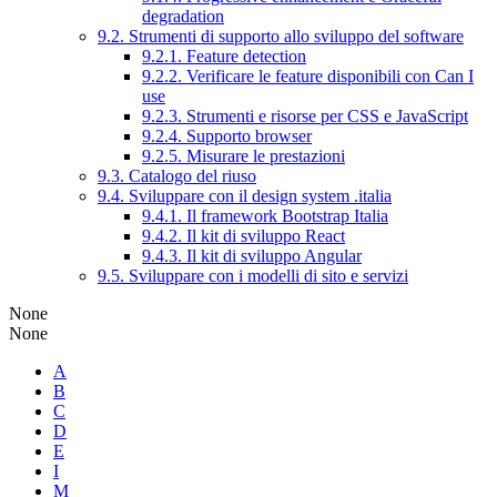
degradation
9.2. Strumenti di supporto allo sviluppo del software
9.2.1. Feature detection
9.2.2. Verificare le feature disponibili con Can I
use
9.2.3. Strumenti e risorse per CSS e JavaScript
9.2.4. Supporto browser
9.2.5. Misurare le prestazioni
9.3. Catalogo del riuso
9.4. Sviluppare con il design system .italia
9.4.1. Il framework Bootstrap Italia
9.4.2. Il kit di sviluppo React
9.4.3. Il kit di sviluppo Angular
9.5. Sviluppare con i modelli di sito e servizi
None
None
A
B
C
D
E
I
M