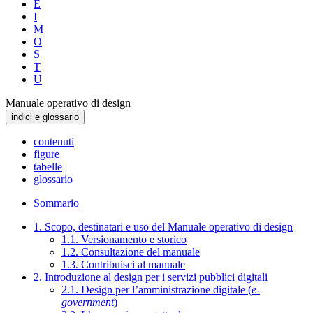
E
I
M
O
S
T
U
Manuale operativo di design
indici e glossario
contenuti
figure
tabelle
glossario
Sommario
1. Scopo, destinatari e uso del Manuale operativo di design
1.1. Versionamento e storico
1.2. Consultazione del manuale
1.3. Contribuisci al manuale
2. Introduzione al design per i servizi pubblici digitali
2.1. Design per l’amministrazione digitale (
e-
government
)