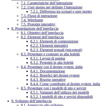
7.1. Caratteristiche dell’interazione
7.2. User stories per definire l’interazione
7.2.1. Differenza tra scenari e user stories
7.3. Flussi di interazione
7.4. Wireframe
7.5. Prototipi interattivi
8. Progettazione dell’interfaccia
8.1. Obiettivi dell’interfaccia
8.2. Elementi dell’interfaccia
8.2.1. Elementi di composizione
8.2.2. Elementi interattivi
8.2.3. Elementi testuali (microtesti)
8.3. Progettare e costruire in alta fedeltà
8.3.1. Layout di pagina
8.3.2. Prototipi in alta fedeltà
8.4. Progettare con il design system .italia
8.4.1. Documentazione
8.4.2. Benefici del design system
8.4.3. Risorse operative
8.4.4. Come contribuire al design system .italia
8.5. Progettare con i modelli di sito e servizi
8.5.1. Vantaggi dell’utilizzo dei modelli
8.5.2. I modelli di sito e servizi disponibili
9. Sviluppo dell’interfaccia
9.1. Approccio allo sviluppo