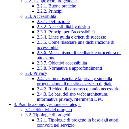
2.2. L’approccio progettuale
2.2.1. Buone pratiche
2.2.2. Principi
2.3. Accessibilità
2.3.1. Definizione
2.3.2. Accessibilità by design
2.3.3. Principi per l’accessibilità
2.3.4. Linee guida e criteri di successo
2.3.5. Come rilasciare una dichiarazione di
accessibilità
2.3.6. Meccanismo di feedback e procedura di
attuazione
2.3.7. Obiettivi accessibilità
2.3.8. Normativa e approfondimenti
2.4. Privacy
2.4.1. Come rispettare la privacy sin dalla
progettazione di un sito o servizio digitale
2.4.2. Richiedi il consenso quando necessario
2.4.3. Le basi del sito web: architettura,
informativa privacy, riferimenti DPO
3. Pianificazione, gestione e strategia
3.1. Obiettivi del progetto
3.2. Tipologie di progetti
3.2.1. Tipologie di progetto in base agli attori
coinvolti nel servizio