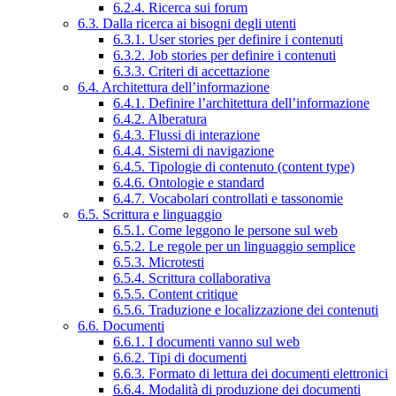
6.2.4. Ricerca sui forum
6.3. Dalla ricerca ai bisogni degli utenti
6.3.1. User stories per definire i contenuti
6.3.2. Job stories per definire i contenuti
6.3.3. Criteri di accettazione
6.4. Architettura dell’informazione
6.4.1. Definire l’architettura dell’informazione
6.4.2. Alberatura
6.4.3. Flussi di interazione
6.4.4. Sistemi di navigazione
6.4.5. Tipologie di contenuto (content type)
6.4.6. Ontologie e standard
6.4.7. Vocabolari controllati e tassonomie
6.5. Scrittura e linguaggio
6.5.1. Come leggono le persone sul web
6.5.2. Le regole per un linguaggio semplice
6.5.3. Microtesti
6.5.4. Scrittura collaborativa
6.5.5. Content critique
6.5.6. Traduzione e localizzazione dei contenuti
6.6. Documenti
6.6.1. I documenti vanno sul web
6.6.2. Tipi di documenti
6.6.3. Formato di lettura dei documenti elettronici
6.6.4. Modalità di produzione dei documenti