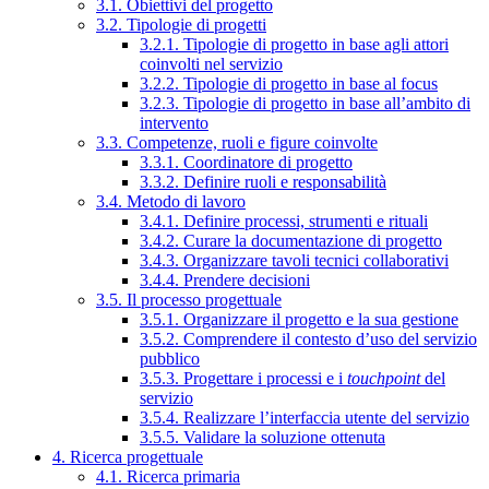
3.1. Obiettivi del progetto
3.2. Tipologie di progetti
3.2.1. Tipologie di progetto in base agli attori
coinvolti nel servizio
3.2.2. Tipologie di progetto in base al focus
3.2.3. Tipologie di progetto in base all’ambito di
intervento
3.3. Competenze, ruoli e figure coinvolte
3.3.1. Coordinatore di progetto
3.3.2. Definire ruoli e responsabilità
3.4. Metodo di lavoro
3.4.1. Definire processi, strumenti e rituali
3.4.2. Curare la documentazione di progetto
3.4.3. Organizzare tavoli tecnici collaborativi
3.4.4. Prendere decisioni
3.5. Il processo progettuale
3.5.1. Organizzare il progetto e la sua gestione
3.5.2. Comprendere il contesto d’uso del servizio
pubblico
3.5.3. Progettare i processi e i
touchpoint
del
servizio
3.5.4. Realizzare l’interfaccia utente del servizio
3.5.5. Validare la soluzione ottenuta
4. Ricerca progettuale
4.1. Ricerca primaria