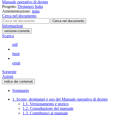
Manuale operativo di design
Progetto:
Designers Italia
Amministrazione:
italia
Cerca nel documento
Cerca nel documento
Informazioni
versione-corrente
Scarica
pdf
html
epub
Sorgente
Azioni
indice dei contenuti
Sommario
1. Scopo, destinatari e uso del Manuale operativo di design
1.1. Versionamento e storico
1.2. Consultazione del manuale
1.3. Contribuisci al manuale