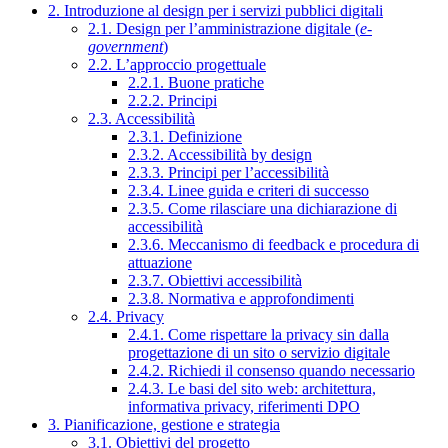
2. Introduzione al design per i servizi pubblici digitali
2.1. Design per l’amministrazione digitale (
e-
government
)
2.2. L’approccio progettuale
2.2.1. Buone pratiche
2.2.2. Principi
2.3. Accessibilità
2.3.1. Definizione
2.3.2. Accessibilità by design
2.3.3. Principi per l’accessibilità
2.3.4. Linee guida e criteri di successo
2.3.5. Come rilasciare una dichiarazione di
accessibilità
2.3.6. Meccanismo di feedback e procedura di
attuazione
2.3.7. Obiettivi accessibilità
2.3.8. Normativa e approfondimenti
2.4. Privacy
2.4.1. Come rispettare la privacy sin dalla
progettazione di un sito o servizio digitale
2.4.2. Richiedi il consenso quando necessario
2.4.3. Le basi del sito web: architettura,
informativa privacy, riferimenti DPO
3. Pianificazione, gestione e strategia
3.1. Obiettivi del progetto