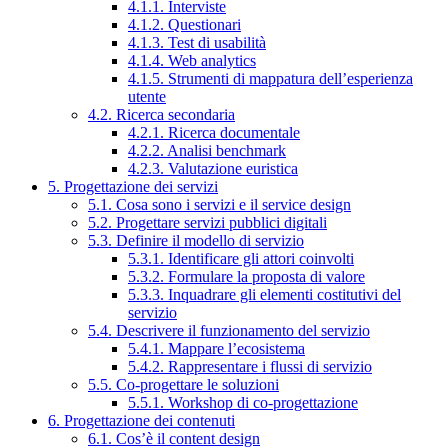
4.1.1. Interviste
4.1.2. Questionari
4.1.3. Test di usabilità
4.1.4. Web analytics
4.1.5. Strumenti di mappatura dell’esperienza
utente
4.2. Ricerca secondaria
4.2.1. Ricerca documentale
4.2.2. Analisi benchmark
4.2.3. Valutazione euristica
5. Progettazione dei servizi
5.1. Cosa sono i servizi e il service design
5.2. Progettare servizi pubblici digitali
5.3. Definire il modello di servizio
5.3.1. Identificare gli attori coinvolti
5.3.2. Formulare la proposta di valore
5.3.3. Inquadrare gli elementi costitutivi del
servizio
5.4. Descrivere il funzionamento del servizio
5.4.1. Mappare l’ecosistema
5.4.2. Rappresentare i flussi di servizio
5.5. Co-progettare le soluzioni
5.5.1. Workshop di co-progettazione
6. Progettazione dei contenuti
6.1. Cos’è il content design