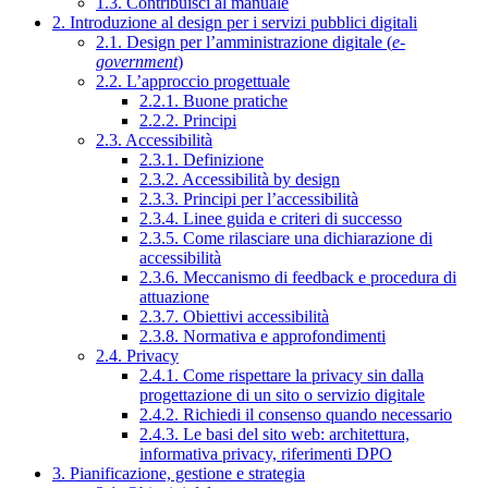
1.3. Contribuisci al manuale
2. Introduzione al design per i servizi pubblici digitali
2.1. Design per l’amministrazione digitale (
e-
government
)
2.2. L’approccio progettuale
2.2.1. Buone pratiche
2.2.2. Principi
2.3. Accessibilità
2.3.1. Definizione
2.3.2. Accessibilità by design
2.3.3. Principi per l’accessibilità
2.3.4. Linee guida e criteri di successo
2.3.5. Come rilasciare una dichiarazione di
accessibilità
2.3.6. Meccanismo di feedback e procedura di
attuazione
2.3.7. Obiettivi accessibilità
2.3.8. Normativa e approfondimenti
2.4. Privacy
2.4.1. Come rispettare la privacy sin dalla
progettazione di un sito o servizio digitale
2.4.2. Richiedi il consenso quando necessario
2.4.3. Le basi del sito web: architettura,
informativa privacy, riferimenti DPO
3. Pianificazione, gestione e strategia