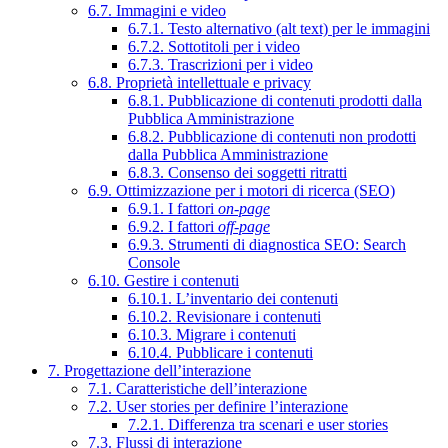
6.7. Immagini e video
6.7.1. Testo alternativo (alt text) per le immagini
6.7.2. Sottotitoli per i video
6.7.3. Trascrizioni per i video
6.8. Proprietà intellettuale e privacy
6.8.1. Pubblicazione di contenuti prodotti dalla
Pubblica Amministrazione
6.8.2. Pubblicazione di contenuti non prodotti
dalla Pubblica Amministrazione
6.8.3. Consenso dei soggetti ritratti
6.9. Ottimizzazione per i motori di ricerca (SEO)
6.9.1. I fattori
on-page
6.9.2. I fattori
off-page
6.9.3. Strumenti di diagnostica SEO: Search
Console
6.10. Gestire i contenuti
6.10.1. L’inventario dei contenuti
6.10.2. Revisionare i contenuti
6.10.3. Migrare i contenuti
6.10.4. Pubblicare i contenuti
7. Progettazione dell’interazione
7.1. Caratteristiche dell’interazione
7.2. User stories per definire l’interazione
7.2.1. Differenza tra scenari e user stories
7.3. Flussi di interazione