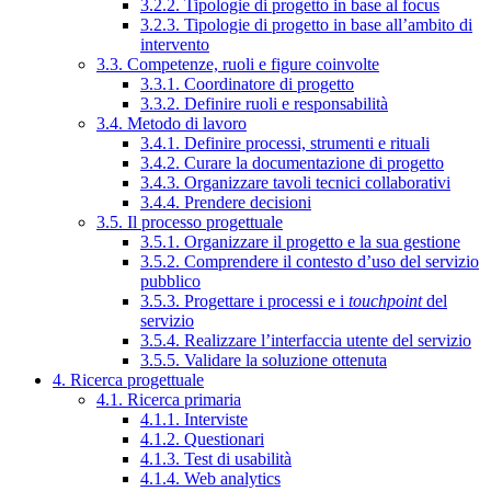
3.2.2. Tipologie di progetto in base al focus
3.2.3. Tipologie di progetto in base all’ambito di
intervento
3.3. Competenze, ruoli e figure coinvolte
3.3.1. Coordinatore di progetto
3.3.2. Definire ruoli e responsabilità
3.4. Metodo di lavoro
3.4.1. Definire processi, strumenti e rituali
3.4.2. Curare la documentazione di progetto
3.4.3. Organizzare tavoli tecnici collaborativi
3.4.4. Prendere decisioni
3.5. Il processo progettuale
3.5.1. Organizzare il progetto e la sua gestione
3.5.2. Comprendere il contesto d’uso del servizio
pubblico
3.5.3. Progettare i processi e i
touchpoint
del
servizio
3.5.4. Realizzare l’interfaccia utente del servizio
3.5.5. Validare la soluzione ottenuta
4. Ricerca progettuale
4.1. Ricerca primaria
4.1.1. Interviste
4.1.2. Questionari
4.1.3. Test di usabilità
4.1.4. Web analytics