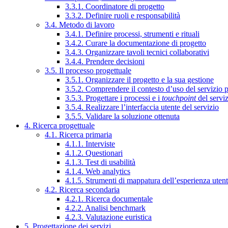
3.3.1. Coordinatore di progetto
3.3.2. Definire ruoli e responsabilità
3.4. Metodo di lavoro
3.4.1. Definire processi, strumenti e rituali
3.4.2. Curare la documentazione di progetto
3.4.3. Organizzare tavoli tecnici collaborativi
3.4.4. Prendere decisioni
3.5. Il processo progettuale
3.5.1. Organizzare il progetto e la sua gestione
3.5.2. Comprendere il contesto d’uso del servizio 
3.5.3. Progettare i processi e i
touchpoint
del servi
3.5.4. Realizzare l’interfaccia utente del servizio
3.5.5. Validare la soluzione ottenuta
4. Ricerca progettuale
4.1. Ricerca primaria
4.1.1. Interviste
4.1.2. Questionari
4.1.3. Test di usabilità
4.1.4. Web analytics
4.1.5. Strumenti di mappatura dell’esperienza uten
4.2. Ricerca secondaria
4.2.1. Ricerca documentale
4.2.2. Analisi benchmark
4.2.3. Valutazione euristica
5. Progettazione dei servizi