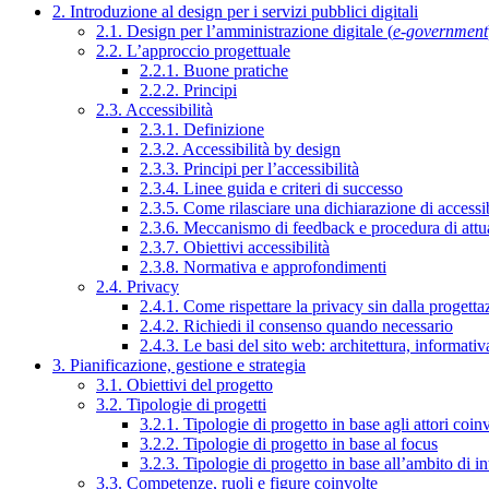
2. Introduzione al design per i servizi pubblici digitali
2.1. Design per l’amministrazione digitale (
e-government
2.2. L’approccio progettuale
2.2.1. Buone pratiche
2.2.2. Principi
2.3. Accessibilità
2.3.1. Definizione
2.3.2. Accessibilità by design
2.3.3. Principi per l’accessibilità
2.3.4. Linee guida e criteri di successo
2.3.5. Come rilasciare una dichiarazione di accessib
2.3.6. Meccanismo di feedback e procedura di attu
2.3.7. Obiettivi accessibilità
2.3.8. Normativa e approfondimenti
2.4. Privacy
2.4.1. Come rispettare la privacy sin dalla progettaz
2.4.2. Richiedi il consenso quando necessario
2.4.3. Le basi del sito web: architettura, informati
3. Pianificazione, gestione e strategia
3.1. Obiettivi del progetto
3.2. Tipologie di progetti
3.2.1. Tipologie di progetto in base agli attori coinv
3.2.2. Tipologie di progetto in base al focus
3.2.3. Tipologie di progetto in base all’ambito di i
3.3. Competenze, ruoli e figure coinvolte