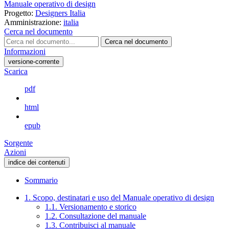
Manuale operativo di design
Progetto:
Designers Italia
Amministrazione:
italia
Cerca nel documento
Cerca nel documento
Informazioni
versione-corrente
Scarica
pdf
html
epub
Sorgente
Azioni
indice dei contenuti
Sommario
1. Scopo, destinatari e uso del Manuale operativo di design
1.1. Versionamento e storico
1.2. Consultazione del manuale
1.3. Contribuisci al manuale