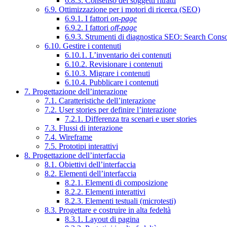
6.8.3. Consenso dei soggetti ritratti
6.9. Ottimizzazione per i motori di ricerca (SEO)
6.9.1. I fattori
on-page
6.9.2. I fattori
off-page
6.9.3. Strumenti di diagnostica SEO: Search Cons
6.10. Gestire i contenuti
6.10.1. L’inventario dei contenuti
6.10.2. Revisionare i contenuti
6.10.3. Migrare i contenuti
6.10.4. Pubblicare i contenuti
7. Progettazione dell’interazione
7.1. Caratteristiche dell’interazione
7.2. User stories per definire l’interazione
7.2.1. Differenza tra scenari e user stories
7.3. Flussi di interazione
7.4. Wireframe
7.5. Prototipi interattivi
8. Progettazione dell’interfaccia
8.1. Obiettivi dell’interfaccia
8.2. Elementi dell’interfaccia
8.2.1. Elementi di composizione
8.2.2. Elementi interattivi
8.2.3. Elementi testuali (microtesti)
8.3. Progettare e costruire in alta fedeltà
8.3.1. Layout di pagina