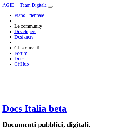
AGID
+
Team Digitale
Piano Triennale
Le community
Developers
Designers
Gli strumenti
Forum
Docs
GitHub
Docs Italia
beta
Documenti pubblici, digitali.