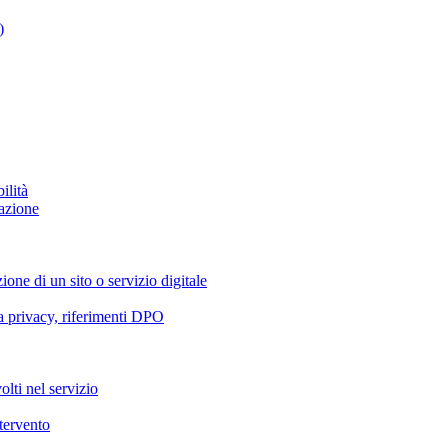
)
ilità
azione
ione di un sito o servizio digitale
va privacy, riferimenti DPO
olti nel servizio
ntervento