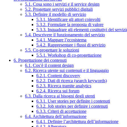
5.1. Cosa sono i servizi e il service design
5.2. Progettare servizi pubblici digitali
5.3. Definire il modello di servizio
5.3.1. Identificare gli attori coinvolti
5.3.2. Formulare la proposta di valore
5.3.3. Inquadrare gli elementi costitutivi del serviz
5.4. Descrivere il funzionamento del servizio
5.4.1. Mappare l’ecosistema
5.4.2. Rappresentare i flussi di servizio
5.5. Co-progettare le soluzioni
5.5.1. Workshop di co-progettazione
6. Progettazione dei contenuti
6.1. Cos’è il content design
6.2. Ricerca utente sui contenuti e il linguaggio
6.2.1. Content discovery
6.2.2. Dati di ricerca (search keywords)
6.2.3. Ricerca tramite analytics
6.2.4. Ricerca sui forum
6.3. Dalla ricerca ai bisogni degli utenti
6.3.1. User stories per definire i contenuti
6.3.2. Job stories per definire i contenuti
6.3.3. Criteri di accettazione
6.4. Architettura dell’informazione
6.4.1. Definire l’architettura dell’informazione
6.4.2. Alberatura