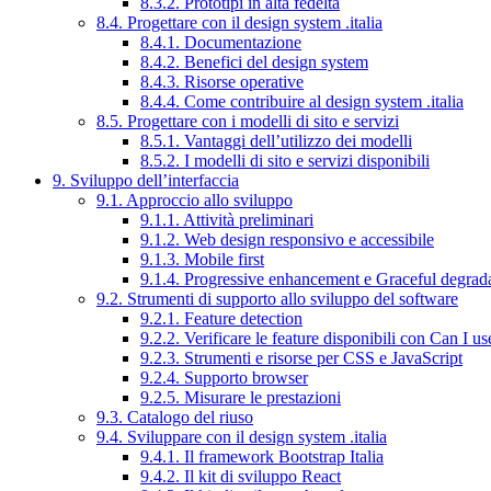
8.3.2. Prototipi in alta fedeltà
8.4. Progettare con il design system .italia
8.4.1. Documentazione
8.4.2. Benefici del design system
8.4.3. Risorse operative
8.4.4. Come contribuire al design system .italia
8.5. Progettare con i modelli di sito e servizi
8.5.1. Vantaggi dell’utilizzo dei modelli
8.5.2. I modelli di sito e servizi disponibili
9. Sviluppo dell’interfaccia
9.1. Approccio allo sviluppo
9.1.1. Attività preliminari
9.1.2. Web design responsivo e accessibile
9.1.3. Mobile first
9.1.4. Progressive enhancement e Graceful degrad
9.2. Strumenti di supporto allo sviluppo del software
9.2.1. Feature detection
9.2.2. Verificare le feature disponibili con Can I us
9.2.3. Strumenti e risorse per CSS e JavaScript
9.2.4. Supporto browser
9.2.5. Misurare le prestazioni
9.3. Catalogo del riuso
9.4. Sviluppare con il design system .italia
9.4.1. Il framework Bootstrap Italia
9.4.2. Il kit di sviluppo React