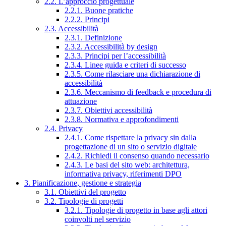
2.2. L’approccio progettuale
2.2.1. Buone pratiche
2.2.2. Principi
2.3. Accessibilità
2.3.1. Definizione
2.3.2. Accessibilità by design
2.3.3. Principi per l’accessibilità
2.3.4. Linee guida e criteri di successo
2.3.5. Come rilasciare una dichiarazione di
accessibilità
2.3.6. Meccanismo di feedback e procedura di
attuazione
2.3.7. Obiettivi accessibilità
2.3.8. Normativa e approfondimenti
2.4. Privacy
2.4.1. Come rispettare la privacy sin dalla
progettazione di un sito o servizio digitale
2.4.2. Richiedi il consenso quando necessario
2.4.3. Le basi del sito web: architettura,
informativa privacy, riferimenti DPO
3. Pianificazione, gestione e strategia
3.1. Obiettivi del progetto
3.2. Tipologie di progetti
3.2.1. Tipologie di progetto in base agli attori
coinvolti nel servizio