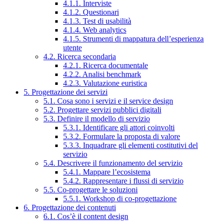
4.1.1. Interviste
4.1.2. Questionari
4.1.3. Test di usabilità
4.1.4. Web analytics
4.1.5. Strumenti di mappatura dell’esperienza
utente
4.2. Ricerca secondaria
4.2.1. Ricerca documentale
4.2.2. Analisi benchmark
4.2.3. Valutazione euristica
5. Progettazione dei servizi
5.1. Cosa sono i servizi e il service design
5.2. Progettare servizi pubblici digitali
5.3. Definire il modello di servizio
5.3.1. Identificare gli attori coinvolti
5.3.2. Formulare la proposta di valore
5.3.3. Inquadrare gli elementi costitutivi del
servizio
5.4. Descrivere il funzionamento del servizio
5.4.1. Mappare l’ecosistema
5.4.2. Rappresentare i flussi di servizio
5.5. Co-progettare le soluzioni
5.5.1. Workshop di co-progettazione
6. Progettazione dei contenuti
6.1. Cos’è il content design