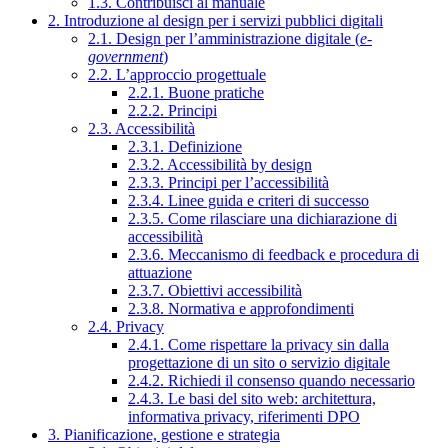
1.3. Contribuisci al manuale
2. Introduzione al design per i servizi pubblici digitali
2.1. Design per l’amministrazione digitale (
e-
government
)
2.2. L’approccio progettuale
2.2.1. Buone pratiche
2.2.2. Principi
2.3. Accessibilità
2.3.1. Definizione
2.3.2. Accessibilità by design
2.3.3. Principi per l’accessibilità
2.3.4. Linee guida e criteri di successo
2.3.5. Come rilasciare una dichiarazione di
accessibilità
2.3.6. Meccanismo di feedback e procedura di
attuazione
2.3.7. Obiettivi accessibilità
2.3.8. Normativa e approfondimenti
2.4. Privacy
2.4.1. Come rispettare la privacy sin dalla
progettazione di un sito o servizio digitale
2.4.2. Richiedi il consenso quando necessario
2.4.3. Le basi del sito web: architettura,
informativa privacy, riferimenti DPO
3. Pianificazione, gestione e strategia