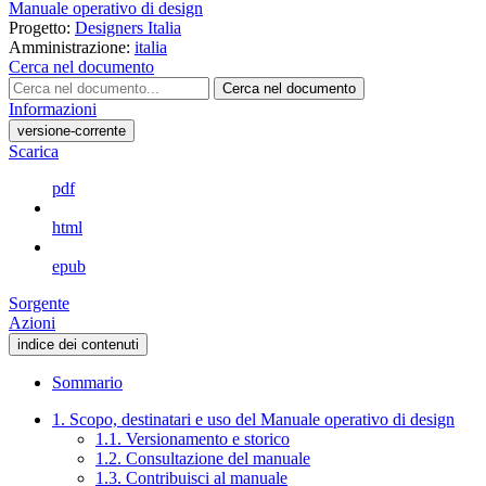
Manuale operativo di design
Progetto:
Designers Italia
Amministrazione:
italia
Cerca nel documento
Cerca nel documento
Informazioni
versione-corrente
Scarica
pdf
html
epub
Sorgente
Azioni
indice dei contenuti
Sommario
1. Scopo, destinatari e uso del Manuale operativo di design
1.1. Versionamento e storico
1.2. Consultazione del manuale
1.3. Contribuisci al manuale