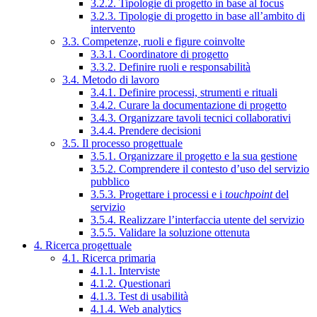
3.2.2. Tipologie di progetto in base al focus
3.2.3. Tipologie di progetto in base all’ambito di
intervento
3.3. Competenze, ruoli e figure coinvolte
3.3.1. Coordinatore di progetto
3.3.2. Definire ruoli e responsabilità
3.4. Metodo di lavoro
3.4.1. Definire processi, strumenti e rituali
3.4.2. Curare la documentazione di progetto
3.4.3. Organizzare tavoli tecnici collaborativi
3.4.4. Prendere decisioni
3.5. Il processo progettuale
3.5.1. Organizzare il progetto e la sua gestione
3.5.2. Comprendere il contesto d’uso del servizio
pubblico
3.5.3. Progettare i processi e i
touchpoint
del
servizio
3.5.4. Realizzare l’interfaccia utente del servizio
3.5.5. Validare la soluzione ottenuta
4. Ricerca progettuale
4.1. Ricerca primaria
4.1.1. Interviste
4.1.2. Questionari
4.1.3. Test di usabilità
4.1.4. Web analytics