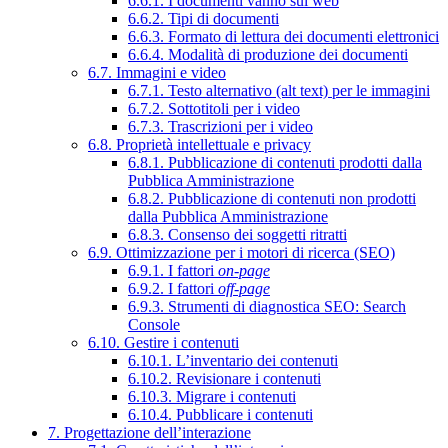
6.6.1. I documenti vanno sul web
6.6.2. Tipi di documenti
6.6.3. Formato di lettura dei documenti elettronici
6.6.4. Modalità di produzione dei documenti
6.7. Immagini e video
6.7.1. Testo alternativo (alt text) per le immagini
6.7.2. Sottotitoli per i video
6.7.3. Trascrizioni per i video
6.8. Proprietà intellettuale e privacy
6.8.1. Pubblicazione di contenuti prodotti dalla
Pubblica Amministrazione
6.8.2. Pubblicazione di contenuti non prodotti
dalla Pubblica Amministrazione
6.8.3. Consenso dei soggetti ritratti
6.9. Ottimizzazione per i motori di ricerca (SEO)
6.9.1. I fattori
on-page
6.9.2. I fattori
off-page
6.9.3. Strumenti di diagnostica SEO: Search
Console
6.10. Gestire i contenuti
6.10.1. L’inventario dei contenuti
6.10.2. Revisionare i contenuti
6.10.3. Migrare i contenuti
6.10.4. Pubblicare i contenuti
7. Progettazione dell’interazione