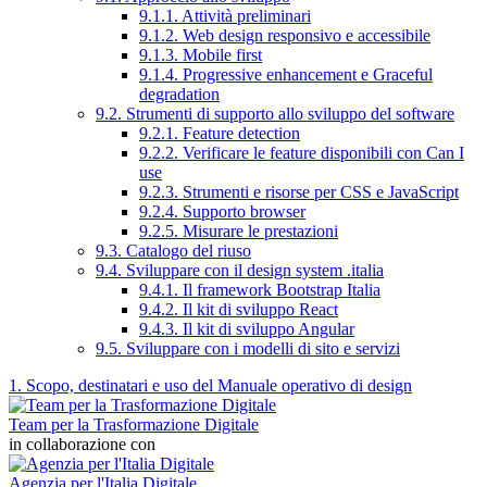
9.1.1. Attività preliminari
9.1.2. Web design responsivo e accessibile
9.1.3. Mobile first
9.1.4. Progressive enhancement e Graceful
degradation
9.2. Strumenti di supporto allo sviluppo del software
9.2.1. Feature detection
9.2.2. Verificare le feature disponibili con Can I
use
9.2.3. Strumenti e risorse per CSS e JavaScript
9.2.4. Supporto browser
9.2.5. Misurare le prestazioni
9.3. Catalogo del riuso
9.4. Sviluppare con il design system .italia
9.4.1. Il framework Bootstrap Italia
9.4.2. Il kit di sviluppo React
9.4.3. Il kit di sviluppo Angular
9.5. Sviluppare con i modelli di sito e servizi
1. Scopo, destinatari e uso del Manuale operativo di design
Team per la Trasformazione Digitale
in collaborazione con
Agenzia per l'Italia Digitale