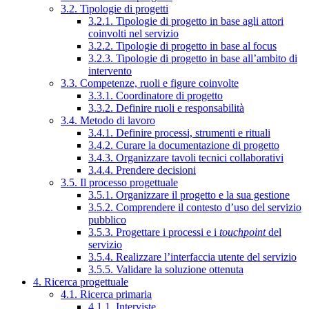
3.2. Tipologie di progetti
3.2.1. Tipologie di progetto in base agli attori
coinvolti nel servizio
3.2.2. Tipologie di progetto in base al focus
3.2.3. Tipologie di progetto in base all’ambito di
intervento
3.3. Competenze, ruoli e figure coinvolte
3.3.1. Coordinatore di progetto
3.3.2. Definire ruoli e responsabilità
3.4. Metodo di lavoro
3.4.1. Definire processi, strumenti e rituali
3.4.2. Curare la documentazione di progetto
3.4.3. Organizzare tavoli tecnici collaborativi
3.4.4. Prendere decisioni
3.5. Il processo progettuale
3.5.1. Organizzare il progetto e la sua gestione
3.5.2. Comprendere il contesto d’uso del servizio
pubblico
3.5.3. Progettare i processi e i
touchpoint
del
servizio
3.5.4. Realizzare l’interfaccia utente del servizio
3.5.5. Validare la soluzione ottenuta
4. Ricerca progettuale
4.1. Ricerca primaria
4.1.1. Interviste