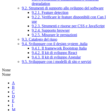
degradation
9.2. Strumenti di supporto allo sviluppo del software
9.2.1. Feature detection
9.2.2. Verificare le feature disponibili con Can I
use
9.2.3. Strumenti e risorse per CSS e JavaScript
9.2.4. Supporto browser
9.2.5. Misurare le prestazioni
9.3. Catalogo del riuso
9.4. Sviluppare con il design system .italia
9.4.1. Il framework Bootstrap Italia
9.4.2. Il kit di sviluppo React
9.4.3. Il kit di sviluppo Angular
9.5. Sviluppare con i modelli di sito e servizi
None
None
A
B
C
D
E
I
M