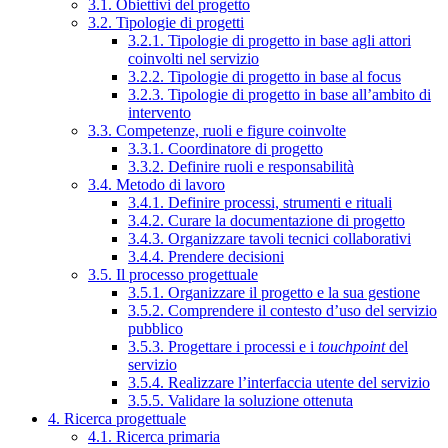
3.1. Obiettivi del progetto
3.2. Tipologie di progetti
3.2.1. Tipologie di progetto in base agli attori
coinvolti nel servizio
3.2.2. Tipologie di progetto in base al focus
3.2.3. Tipologie di progetto in base all’ambito di
intervento
3.3. Competenze, ruoli e figure coinvolte
3.3.1. Coordinatore di progetto
3.3.2. Definire ruoli e responsabilità
3.4. Metodo di lavoro
3.4.1. Definire processi, strumenti e rituali
3.4.2. Curare la documentazione di progetto
3.4.3. Organizzare tavoli tecnici collaborativi
3.4.4. Prendere decisioni
3.5. Il processo progettuale
3.5.1. Organizzare il progetto e la sua gestione
3.5.2. Comprendere il contesto d’uso del servizio
pubblico
3.5.3. Progettare i processi e i
touchpoint
del
servizio
3.5.4. Realizzare l’interfaccia utente del servizio
3.5.5. Validare la soluzione ottenuta
4. Ricerca progettuale
4.1. Ricerca primaria