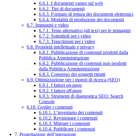
6.6.1. I documenti vanno sul web
6.6.2. Tipi di documenti
6.6.3. Formato di lettura dei documenti elettronici
6.6.4. Modalità di produzione dei documenti
6.7. Immagini e video
6.7.1. Testo alternativo (alt text) per le immagini
6.7.2. Sottotitoli per i video
6.7.3. Trascrizioni per i video
6.8. Proprietà intellettuale e privacy
6.8.1. Pubblicazione di contenuti prodotti dalla
Pubblica Amministrazione
6.8.2. Pubblicazione di contenuti non prodotti
dalla Pubblica Amministrazione
6.8.3. Consenso dei soggetti ritratti
6.9. Ottimizzazione per i motori di ricerca (SEO)
6.9.1. I fattori
on-page
6.9.2. I fattori
off-page
6.9.3. Strumenti di diagnostica SEO: Search
Console
6.10. Gestire i contenuti
6.10.1. L’inventario dei contenuti
6.10.2. Revisionare i contenuti
6.10.3. Migrare i contenuti
6.10.4. Pubblicare i contenuti
7. Progettazione dell’interazione