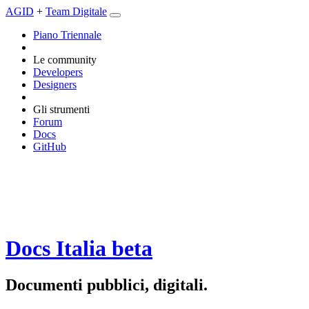
AGID
+
Team Digitale
Piano Triennale
Le community
Developers
Designers
Gli strumenti
Forum
Docs
GitHub
Docs Italia
beta
Documenti pubblici, digitali.