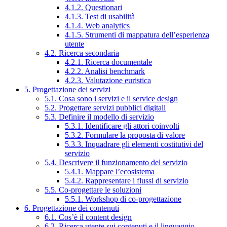
4.1.2. Questionari
4.1.3. Test di usabilità
4.1.4. Web analytics
4.1.5. Strumenti di mappatura dell’esperienza
utente
4.2. Ricerca secondaria
4.2.1. Ricerca documentale
4.2.2. Analisi benchmark
4.2.3. Valutazione euristica
5. Progettazione dei servizi
5.1. Cosa sono i servizi e il service design
5.2. Progettare servizi pubblici digitali
5.3. Definire il modello di servizio
5.3.1. Identificare gli attori coinvolti
5.3.2. Formulare la proposta di valore
5.3.3. Inquadrare gli elementi costitutivi del
servizio
5.4. Descrivere il funzionamento del servizio
5.4.1. Mappare l’ecosistema
5.4.2. Rappresentare i flussi di servizio
5.5. Co-progettare le soluzioni
5.5.1. Workshop di co-progettazione
6. Progettazione dei contenuti
6.1. Cos’è il content design
6.2. Ricerca utente sui contenuti e il linguaggio