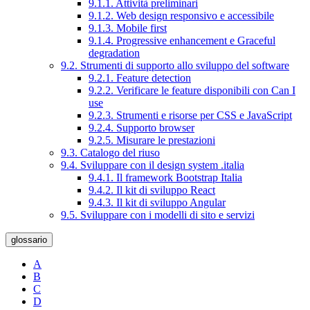
9.1.1. Attività preliminari
9.1.2. Web design responsivo e accessibile
9.1.3. Mobile first
9.1.4. Progressive enhancement e Graceful
degradation
9.2. Strumenti di supporto allo sviluppo del software
9.2.1. Feature detection
9.2.2. Verificare le feature disponibili con Can I
use
9.2.3. Strumenti e risorse per CSS e JavaScript
9.2.4. Supporto browser
9.2.5. Misurare le prestazioni
9.3. Catalogo del riuso
9.4. Sviluppare con il design system .italia
9.4.1. Il framework Bootstrap Italia
9.4.2. Il kit di sviluppo React
9.4.3. Il kit di sviluppo Angular
9.5. Sviluppare con i modelli di sito e servizi
glossario
A
B
C
D