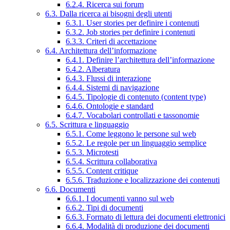
6.2.4. Ricerca sui forum
6.3. Dalla ricerca ai bisogni degli utenti
6.3.1. User stories per definire i contenuti
6.3.2. Job stories per definire i contenuti
6.3.3. Criteri di accettazione
6.4. Architettura dell’informazione
6.4.1. Definire l’architettura dell’informazione
6.4.2. Alberatura
6.4.3. Flussi di interazione
6.4.4. Sistemi di navigazione
6.4.5. Tipologie di contenuto (content type)
6.4.6. Ontologie e standard
6.4.7. Vocabolari controllati e tassonomie
6.5. Scrittura e linguaggio
6.5.1. Come leggono le persone sul web
6.5.2. Le regole per un linguaggio semplice
6.5.3. Microtesti
6.5.4. Scrittura collaborativa
6.5.5. Content critique
6.5.6. Traduzione e localizzazione dei contenuti
6.6. Documenti
6.6.1. I documenti vanno sul web
6.6.2. Tipi di documenti
6.6.3. Formato di lettura dei documenti elettronici
6.6.4. Modalità di produzione dei documenti