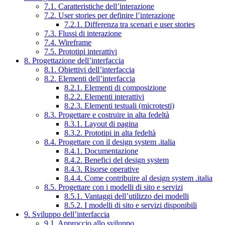
7.1. Caratteristiche dell’interazione
7.2. User stories per definire l’interazione
7.2.1. Differenza tra scenari e user stories
7.3. Flussi di interazione
7.4. Wireframe
7.5. Prototipi interattivi
8. Progettazione dell’interfaccia
8.1. Obiettivi dell’interfaccia
8.2. Elementi dell’interfaccia
8.2.1. Elementi di composizione
8.2.2. Elementi interattivi
8.2.3. Elementi testuali (microtesti)
8.3. Progettare e costruire in alta fedeltà
8.3.1. Layout di pagina
8.3.2. Prototipi in alta fedeltà
8.4. Progettare con il design system .italia
8.4.1. Documentazione
8.4.2. Benefici del design system
8.4.3. Risorse operative
8.4.4. Come contribuire al design system .italia
8.5. Progettare con i modelli di sito e servizi
8.5.1. Vantaggi dell’utilizzo dei modelli
8.5.2. I modelli di sito e servizi disponibili
9. Sviluppo dell’interfaccia
9.1. Approccio allo sviluppo