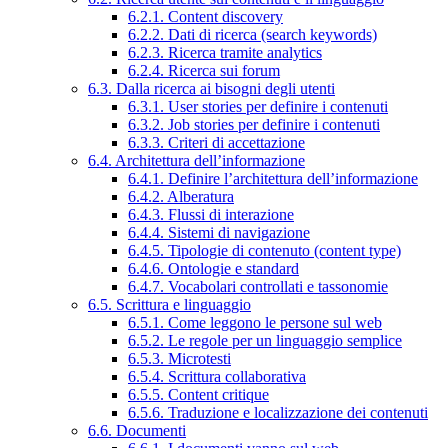
6.2.1. Content discovery
6.2.2. Dati di ricerca (search keywords)
6.2.3. Ricerca tramite analytics
6.2.4. Ricerca sui forum
6.3. Dalla ricerca ai bisogni degli utenti
6.3.1. User stories per definire i contenuti
6.3.2. Job stories per definire i contenuti
6.3.3. Criteri di accettazione
6.4. Architettura dell’informazione
6.4.1. Definire l’architettura dell’informazione
6.4.2. Alberatura
6.4.3. Flussi di interazione
6.4.4. Sistemi di navigazione
6.4.5. Tipologie di contenuto (content type)
6.4.6. Ontologie e standard
6.4.7. Vocabolari controllati e tassonomie
6.5. Scrittura e linguaggio
6.5.1. Come leggono le persone sul web
6.5.2. Le regole per un linguaggio semplice
6.5.3. Microtesti
6.5.4. Scrittura collaborativa
6.5.5. Content critique
6.5.6. Traduzione e localizzazione dei contenuti
6.6. Documenti