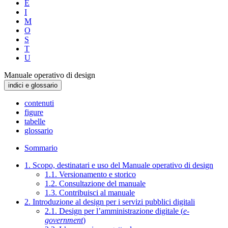
E
I
M
O
S
T
U
Manuale operativo di design
indici e glossario
contenuti
figure
tabelle
glossario
Sommario
1. Scopo, destinatari e uso del Manuale operativo di design
1.1. Versionamento e storico
1.2. Consultazione del manuale
1.3. Contribuisci al manuale
2. Introduzione al design per i servizi pubblici digitali
2.1. Design per l’amministrazione digitale (
e-
government
)