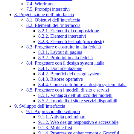
7.4. Wireframe
7.5. Prototipi interattivi
8. Progettazione dell’interfaccia
8.1. Obiettivi dell’interfaccia
8.2. Elementi dell’interfaccia
8.2.1. Elementi di composizione
8.2.2. Elementi interattivi
8.2.3. Elementi testuali (microtesti)
8.3. Progettare e costruire in alta fedeltà
8.3.1. Layout di pagina
8.3.2. Prototipi in alta fedeltà
8.4. Progettare con il design system .italia
8.4.1. Documentazione
8.4.2. Benefici del design system
8.4.3. Risorse operative
8.4.4. Come contribuire al design system .italia
8.5. Progettare con i modelli di sito e servizi
8.5.1. Vantaggi dell’utilizzo dei modelli
8.5.2. I modelli di sito e servizi disponibili
9. Sviluppo dell’interfaccia
9.1. Approccio allo sviluppo
9.1.1. Attività preliminari
9.1.2. Web design responsivo e accessibile
9.1.3. Mobile first
9.1.4. Progressive enhancement e Graceful