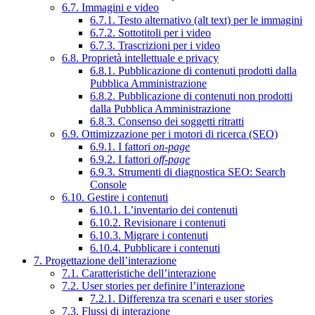
6.7. Immagini e video
6.7.1. Testo alternativo (alt text) per le immagini
6.7.2. Sottotitoli per i video
6.7.3. Trascrizioni per i video
6.8. Proprietà intellettuale e privacy
6.8.1. Pubblicazione di contenuti prodotti dalla
Pubblica Amministrazione
6.8.2. Pubblicazione di contenuti non prodotti
dalla Pubblica Amministrazione
6.8.3. Consenso dei soggetti ritratti
6.9. Ottimizzazione per i motori di ricerca (SEO)
6.9.1. I fattori
on-page
6.9.2. I fattori
off-page
6.9.3. Strumenti di diagnostica SEO: Search
Console
6.10. Gestire i contenuti
6.10.1. L’inventario dei contenuti
6.10.2. Revisionare i contenuti
6.10.3. Migrare i contenuti
6.10.4. Pubblicare i contenuti
7. Progettazione dell’interazione
7.1. Caratteristiche dell’interazione
7.2. User stories per definire l’interazione
7.2.1. Differenza tra scenari e user stories
7.3. Flussi di interazione