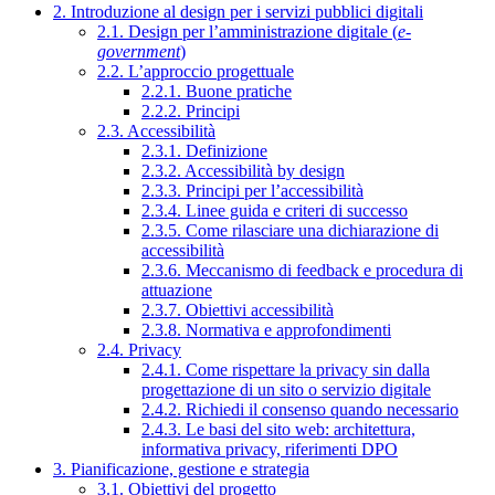
2. Introduzione al design per i servizi pubblici digitali
2.1. Design per l’amministrazione digitale (
e-
government
)
2.2. L’approccio progettuale
2.2.1. Buone pratiche
2.2.2. Principi
2.3. Accessibilità
2.3.1. Definizione
2.3.2. Accessibilità by design
2.3.3. Principi per l’accessibilità
2.3.4. Linee guida e criteri di successo
2.3.5. Come rilasciare una dichiarazione di
accessibilità
2.3.6. Meccanismo di feedback e procedura di
attuazione
2.3.7. Obiettivi accessibilità
2.3.8. Normativa e approfondimenti
2.4. Privacy
2.4.1. Come rispettare la privacy sin dalla
progettazione di un sito o servizio digitale
2.4.2. Richiedi il consenso quando necessario
2.4.3. Le basi del sito web: architettura,
informativa privacy, riferimenti DPO
3. Pianificazione, gestione e strategia
3.1. Obiettivi del progetto