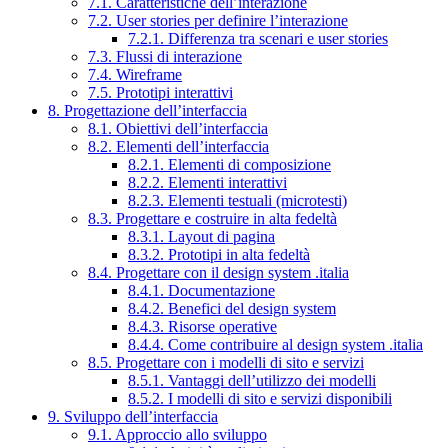
7.1. Caratteristiche dell’interazione
7.2. User stories per definire l’interazione
7.2.1. Differenza tra scenari e user stories
7.3. Flussi di interazione
7.4. Wireframe
7.5. Prototipi interattivi
8. Progettazione dell’interfaccia
8.1. Obiettivi dell’interfaccia
8.2. Elementi dell’interfaccia
8.2.1. Elementi di composizione
8.2.2. Elementi interattivi
8.2.3. Elementi testuali (microtesti)
8.3. Progettare e costruire in alta fedeltà
8.3.1. Layout di pagina
8.3.2. Prototipi in alta fedeltà
8.4. Progettare con il design system .italia
8.4.1. Documentazione
8.4.2. Benefici del design system
8.4.3. Risorse operative
8.4.4. Come contribuire al design system .italia
8.5. Progettare con i modelli di sito e servizi
8.5.1. Vantaggi dell’utilizzo dei modelli
8.5.2. I modelli di sito e servizi disponibili
9. Sviluppo dell’interfaccia
9.1. Approccio allo sviluppo