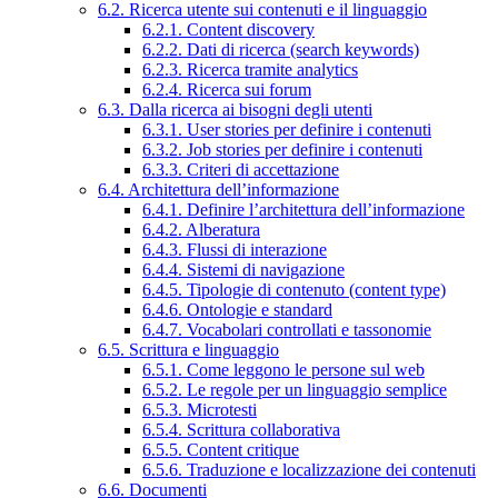
6.2. Ricerca utente sui contenuti e il linguaggio
6.2.1. Content discovery
6.2.2. Dati di ricerca (search keywords)
6.2.3. Ricerca tramite analytics
6.2.4. Ricerca sui forum
6.3. Dalla ricerca ai bisogni degli utenti
6.3.1. User stories per definire i contenuti
6.3.2. Job stories per definire i contenuti
6.3.3. Criteri di accettazione
6.4. Architettura dell’informazione
6.4.1. Definire l’architettura dell’informazione
6.4.2. Alberatura
6.4.3. Flussi di interazione
6.4.4. Sistemi di navigazione
6.4.5. Tipologie di contenuto (content type)
6.4.6. Ontologie e standard
6.4.7. Vocabolari controllati e tassonomie
6.5. Scrittura e linguaggio
6.5.1. Come leggono le persone sul web
6.5.2. Le regole per un linguaggio semplice
6.5.3. Microtesti
6.5.4. Scrittura collaborativa
6.5.5. Content critique
6.5.6. Traduzione e localizzazione dei contenuti
6.6. Documenti