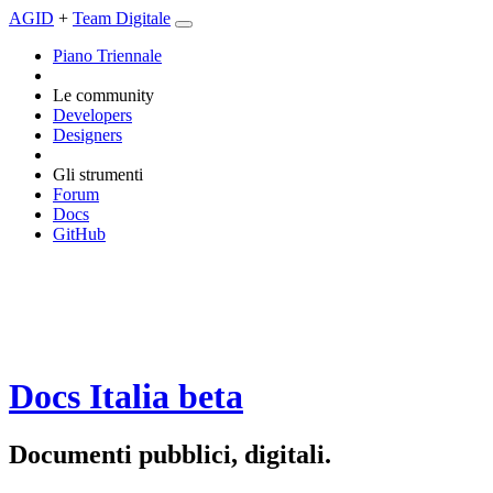
AGID
+
Team Digitale
Piano Triennale
Le community
Developers
Designers
Gli strumenti
Forum
Docs
GitHub
Docs Italia
beta
Documenti pubblici, digitali.