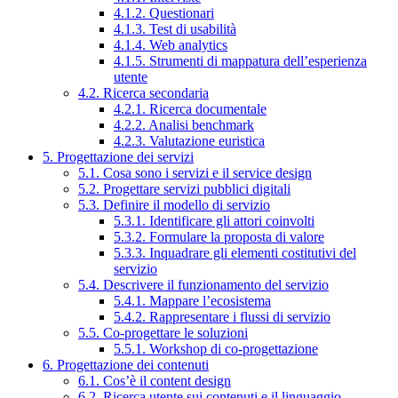
4.1.2. Questionari
4.1.3. Test di usabilità
4.1.4. Web analytics
4.1.5. Strumenti di mappatura dell’esperienza
utente
4.2. Ricerca secondaria
4.2.1. Ricerca documentale
4.2.2. Analisi benchmark
4.2.3. Valutazione euristica
5. Progettazione dei servizi
5.1. Cosa sono i servizi e il service design
5.2. Progettare servizi pubblici digitali
5.3. Definire il modello di servizio
5.3.1. Identificare gli attori coinvolti
5.3.2. Formulare la proposta di valore
5.3.3. Inquadrare gli elementi costitutivi del
servizio
5.4. Descrivere il funzionamento del servizio
5.4.1. Mappare l’ecosistema
5.4.2. Rappresentare i flussi di servizio
5.5. Co-progettare le soluzioni
5.5.1. Workshop di co-progettazione
6. Progettazione dei contenuti
6.1. Cos’è il content design
6.2. Ricerca utente sui contenuti e il linguaggio