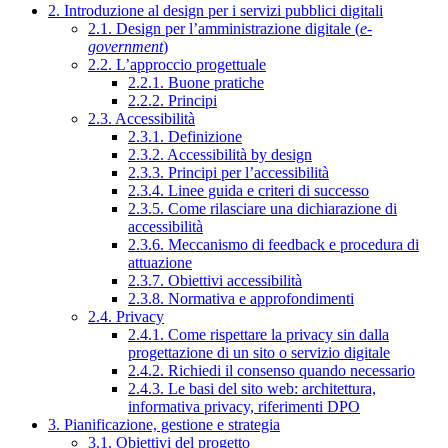
2. Introduzione al design per i servizi pubblici digitali
2.1. Design per l’amministrazione digitale (
e-
government
)
2.2. L’approccio progettuale
2.2.1. Buone pratiche
2.2.2. Principi
2.3. Accessibilità
2.3.1. Definizione
2.3.2. Accessibilità by design
2.3.3. Principi per l’accessibilità
2.3.4. Linee guida e criteri di successo
2.3.5. Come rilasciare una dichiarazione di
accessibilità
2.3.6. Meccanismo di feedback e procedura di
attuazione
2.3.7. Obiettivi accessibilità
2.3.8. Normativa e approfondimenti
2.4. Privacy
2.4.1. Come rispettare la privacy sin dalla
progettazione di un sito o servizio digitale
2.4.2. Richiedi il consenso quando necessario
2.4.3. Le basi del sito web: architettura,
informativa privacy, riferimenti DPO
3. Pianificazione, gestione e strategia
3.1. Obiettivi del progetto