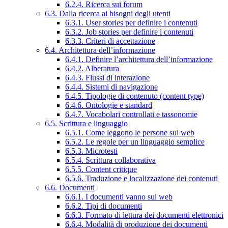
6.2.4. Ricerca sui forum
6.3. Dalla ricerca ai bisogni degli utenti
6.3.1. User stories per definire i contenuti
6.3.2. Job stories per definire i contenuti
6.3.3. Criteri di accettazione
6.4. Architettura dell’informazione
6.4.1. Definire l’architettura dell’informazione
6.4.2. Alberatura
6.4.3. Flussi di interazione
6.4.4. Sistemi di navigazione
6.4.5. Tipologie di contenuto (content type)
6.4.6. Ontologie e standard
6.4.7. Vocabolari controllati e tassonomie
6.5. Scrittura e linguaggio
6.5.1. Come leggono le persone sul web
6.5.2. Le regole per un linguaggio semplice
6.5.3. Microtesti
6.5.4. Scrittura collaborativa
6.5.5. Content critique
6.5.6. Traduzione e localizzazione dei contenuti
6.6. Documenti
6.6.1. I documenti vanno sul web
6.6.2. Tipi di documenti
6.6.3. Formato di lettura dei documenti elettronici
6.6.4. Modalità di produzione dei documenti