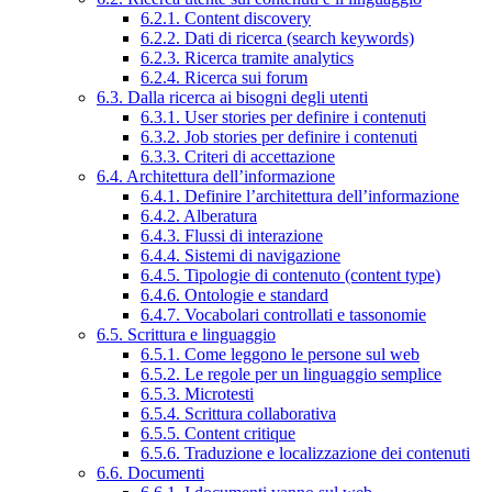
6.2.1. Content discovery
6.2.2. Dati di ricerca (search keywords)
6.2.3. Ricerca tramite analytics
6.2.4. Ricerca sui forum
6.3. Dalla ricerca ai bisogni degli utenti
6.3.1. User stories per definire i contenuti
6.3.2. Job stories per definire i contenuti
6.3.3. Criteri di accettazione
6.4. Architettura dell’informazione
6.4.1. Definire l’architettura dell’informazione
6.4.2. Alberatura
6.4.3. Flussi di interazione
6.4.4. Sistemi di navigazione
6.4.5. Tipologie di contenuto (content type)
6.4.6. Ontologie e standard
6.4.7. Vocabolari controllati e tassonomie
6.5. Scrittura e linguaggio
6.5.1. Come leggono le persone sul web
6.5.2. Le regole per un linguaggio semplice
6.5.3. Microtesti
6.5.4. Scrittura collaborativa
6.5.5. Content critique
6.5.6. Traduzione e localizzazione dei contenuti
6.6. Documenti