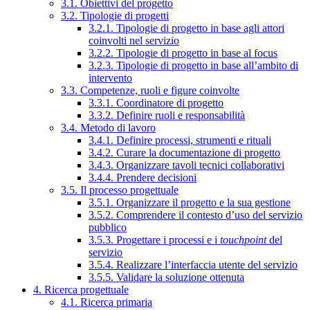
3.1. Obiettivi del progetto
3.2. Tipologie di progetti
3.2.1. Tipologie di progetto in base agli attori
coinvolti nel servizio
3.2.2. Tipologie di progetto in base al focus
3.2.3. Tipologie di progetto in base all’ambito di
intervento
3.3. Competenze, ruoli e figure coinvolte
3.3.1. Coordinatore di progetto
3.3.2. Definire ruoli e responsabilità
3.4. Metodo di lavoro
3.4.1. Definire processi, strumenti e rituali
3.4.2. Curare la documentazione di progetto
3.4.3. Organizzare tavoli tecnici collaborativi
3.4.4. Prendere decisioni
3.5. Il processo progettuale
3.5.1. Organizzare il progetto e la sua gestione
3.5.2. Comprendere il contesto d’uso del servizio
pubblico
3.5.3. Progettare i processi e i
touchpoint
del
servizio
3.5.4. Realizzare l’interfaccia utente del servizio
3.5.5. Validare la soluzione ottenuta
4. Ricerca progettuale
4.1. Ricerca primaria