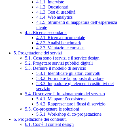
4.1.1. Interviste
4.1.2. Questionari
4.1.3. Test di usabilità
4.1.4. Web analytics
4.1.5. Strumenti di mappatura dell’esperienza
utente
4.2. Ricerca secondaria
4.2.1. Ricerca documentale
4.2.2. Analisi benchmark
4.2.3. Valutazione euristica
5. Progettazione dei servizi
5.1. Cosa sono i servizi e il service design
5.2. Progettare servizi pubblici digitali
5.3. Definire il modello di servizio
5.3.1. Identificare gli attori coinvolti
5.3.2. Formulare la proposta di valore
5.3.3. Inquadrare gli elementi costitutivi del
servizio
5.4. Descrivere il funzionamento del servizio
5.4.1. Mappare l’ecosistema
5.4.2. Rappresentare i flussi di servizio
5.5. Co-progettare le soluzioni
5.5.1. Workshop di co-progettazione
6. Progettazione dei contenuti
6.1. Cos’è il content design