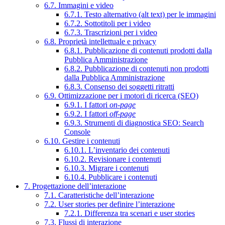
6.7. Immagini e video
6.7.1. Testo alternativo (alt text) per le immagini
6.7.2. Sottotitoli per i video
6.7.3. Trascrizioni per i video
6.8. Proprietà intellettuale e privacy
6.8.1. Pubblicazione di contenuti prodotti dalla
Pubblica Amministrazione
6.8.2. Pubblicazione di contenuti non prodotti
dalla Pubblica Amministrazione
6.8.3. Consenso dei soggetti ritratti
6.9. Ottimizzazione per i motori di ricerca (SEO)
6.9.1. I fattori
on-page
6.9.2. I fattori
off-page
6.9.3. Strumenti di diagnostica SEO: Search
Console
6.10. Gestire i contenuti
6.10.1. L’inventario dei contenuti
6.10.2. Revisionare i contenuti
6.10.3. Migrare i contenuti
6.10.4. Pubblicare i contenuti
7. Progettazione dell’interazione
7.1. Caratteristiche dell’interazione
7.2. User stories per definire l’interazione
7.2.1. Differenza tra scenari e user stories
7.3. Flussi di interazione