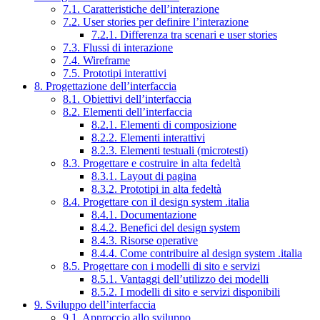
7.1. Caratteristiche dell’interazione
7.2. User stories per definire l’interazione
7.2.1. Differenza tra scenari e user stories
7.3. Flussi di interazione
7.4. Wireframe
7.5. Prototipi interattivi
8. Progettazione dell’interfaccia
8.1. Obiettivi dell’interfaccia
8.2. Elementi dell’interfaccia
8.2.1. Elementi di composizione
8.2.2. Elementi interattivi
8.2.3. Elementi testuali (microtesti)
8.3. Progettare e costruire in alta fedeltà
8.3.1. Layout di pagina
8.3.2. Prototipi in alta fedeltà
8.4. Progettare con il design system .italia
8.4.1. Documentazione
8.4.2. Benefici del design system
8.4.3. Risorse operative
8.4.4. Come contribuire al design system .italia
8.5. Progettare con i modelli di sito e servizi
8.5.1. Vantaggi dell’utilizzo dei modelli
8.5.2. I modelli di sito e servizi disponibili
9. Sviluppo dell’interfaccia
9.1. Approccio allo sviluppo