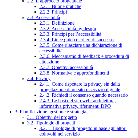
2.2. L’approccio progettuale
2.2.1. Buone pratiche
2.2.2. Principi
2.3. Accessibilità
2.3.1. Definizione
2.3.2. Accessibilità by design
2.3.3. Principi per l’accessibilità
2.3.4. Linee guida e criteri di successo
2.3.5. Come rilasciare una dichiarazione di
accessibilità
2.3.6. Meccanismo di feedback e procedura di
attuazione
2.3.7. Obiettivi accessibilità
2.3.8. Normativa e approfondimenti
2.4. Privacy
2.4.1. Come rispettare la privacy sin dalla
progettazione di un sito o servizio digitale
2.4.2. Richiedi il consenso quando necessario
2.4.3. Le basi del sito web: architettura,
informativa privacy, riferimenti DPO
3. Pianificazione, gestione e strategia
3.1. Obiettivi del progetto
3.2. Tipologie di progetti
3.2.1. Tipologie di progetto in base agli attori
coinvolti nel servizio