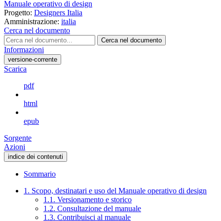
Manuale operativo di design
Progetto:
Designers Italia
Amministrazione:
italia
Cerca nel documento
Cerca nel documento
Informazioni
versione-corrente
Scarica
pdf
html
epub
Sorgente
Azioni
indice dei contenuti
Sommario
1. Scopo, destinatari e uso del Manuale operativo di design
1.1. Versionamento e storico
1.2. Consultazione del manuale
1.3. Contribuisci al manuale