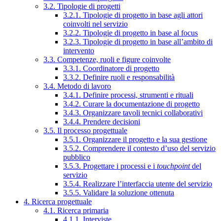
3.2. Tipologie di progetti
3.2.1. Tipologie di progetto in base agli attori
coinvolti nel servizio
3.2.2. Tipologie di progetto in base al focus
3.2.3. Tipologie di progetto in base all’ambito di
intervento
3.3. Competenze, ruoli e figure coinvolte
3.3.1. Coordinatore di progetto
3.3.2. Definire ruoli e responsabilità
3.4. Metodo di lavoro
3.4.1. Definire processi, strumenti e rituali
3.4.2. Curare la documentazione di progetto
3.4.3. Organizzare tavoli tecnici collaborativi
3.4.4. Prendere decisioni
3.5. Il processo progettuale
3.5.1. Organizzare il progetto e la sua gestione
3.5.2. Comprendere il contesto d’uso del servizio
pubblico
3.5.3. Progettare i processi e i
touchpoint
del
servizio
3.5.4. Realizzare l’interfaccia utente del servizio
3.5.5. Validare la soluzione ottenuta
4. Ricerca progettuale
4.1. Ricerca primaria
4.1.1. Interviste