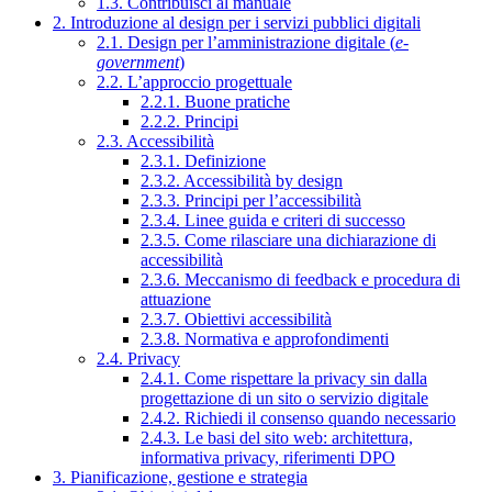
1.3. Contribuisci al manuale
2. Introduzione al design per i servizi pubblici digitali
2.1. Design per l’amministrazione digitale (
e-
government
)
2.2. L’approccio progettuale
2.2.1. Buone pratiche
2.2.2. Principi
2.3. Accessibilità
2.3.1. Definizione
2.3.2. Accessibilità by design
2.3.3. Principi per l’accessibilità
2.3.4. Linee guida e criteri di successo
2.3.5. Come rilasciare una dichiarazione di
accessibilità
2.3.6. Meccanismo di feedback e procedura di
attuazione
2.3.7. Obiettivi accessibilità
2.3.8. Normativa e approfondimenti
2.4. Privacy
2.4.1. Come rispettare la privacy sin dalla
progettazione di un sito o servizio digitale
2.4.2. Richiedi il consenso quando necessario
2.4.3. Le basi del sito web: architettura,
informativa privacy, riferimenti DPO
3. Pianificazione, gestione e strategia