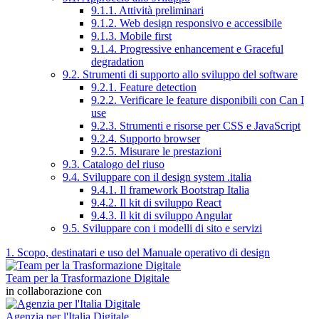
9.1.1. Attività preliminari
9.1.2. Web design responsivo e accessibile
9.1.3. Mobile first
9.1.4. Progressive enhancement e Graceful
degradation
9.2. Strumenti di supporto allo sviluppo del software
9.2.1. Feature detection
9.2.2. Verificare le feature disponibili con Can I
use
9.2.3. Strumenti e risorse per CSS e JavaScript
9.2.4. Supporto browser
9.2.5. Misurare le prestazioni
9.3. Catalogo del riuso
9.4. Sviluppare con il design system .italia
9.4.1. Il framework Bootstrap Italia
9.4.2. Il kit di sviluppo React
9.4.3. Il kit di sviluppo Angular
9.5. Sviluppare con i modelli di sito e servizi
1. Scopo, destinatari e uso del Manuale operativo di design
Team per la Trasformazione Digitale
in collaborazione con
Agenzia per l'Italia Digitale