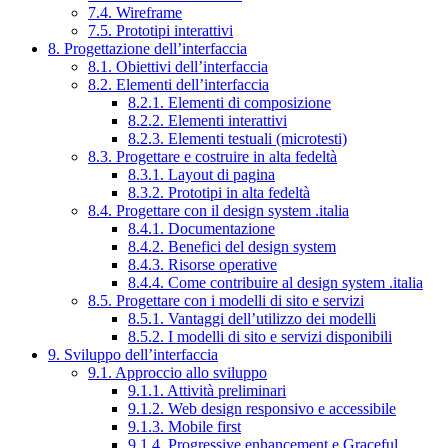
7.4. Wireframe
7.5. Prototipi interattivi
8. Progettazione dell’interfaccia
8.1. Obiettivi dell’interfaccia
8.2. Elementi dell’interfaccia
8.2.1. Elementi di composizione
8.2.2. Elementi interattivi
8.2.3. Elementi testuali (microtesti)
8.3. Progettare e costruire in alta fedeltà
8.3.1. Layout di pagina
8.3.2. Prototipi in alta fedeltà
8.4. Progettare con il design system .italia
8.4.1. Documentazione
8.4.2. Benefici del design system
8.4.3. Risorse operative
8.4.4. Come contribuire al design system .italia
8.5. Progettare con i modelli di sito e servizi
8.5.1. Vantaggi dell’utilizzo dei modelli
8.5.2. I modelli di sito e servizi disponibili
9. Sviluppo dell’interfaccia
9.1. Approccio allo sviluppo
9.1.1. Attività preliminari
9.1.2. Web design responsivo e accessibile
9.1.3. Mobile first
9.1.4. Progressive enhancement e Graceful