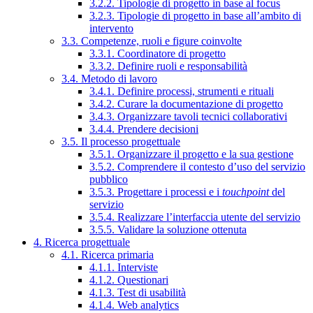
3.2.2. Tipologie di progetto in base al focus
3.2.3. Tipologie di progetto in base all’ambito di
intervento
3.3. Competenze, ruoli e figure coinvolte
3.3.1. Coordinatore di progetto
3.3.2. Definire ruoli e responsabilità
3.4. Metodo di lavoro
3.4.1. Definire processi, strumenti e rituali
3.4.2. Curare la documentazione di progetto
3.4.3. Organizzare tavoli tecnici collaborativi
3.4.4. Prendere decisioni
3.5. Il processo progettuale
3.5.1. Organizzare il progetto e la sua gestione
3.5.2. Comprendere il contesto d’uso del servizio
pubblico
3.5.3. Progettare i processi e i
touchpoint
del
servizio
3.5.4. Realizzare l’interfaccia utente del servizio
3.5.5. Validare la soluzione ottenuta
4. Ricerca progettuale
4.1. Ricerca primaria
4.1.1. Interviste
4.1.2. Questionari
4.1.3. Test di usabilità
4.1.4. Web analytics