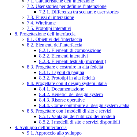
7.1. Caratteristiche dell’interazione
7.2. User stories per definire l’interazione
7.2.1. Differenza tra scenari e user stories
7.3. Flussi di interazione
7.4. Wireframe
7.5. Prototipi interattivi
8. Progettazione dell’interfaccia
8.1. Obiettivi dell’interfaccia
8.2. Elementi dell’interfaccia
8.2.1. Elementi di composizione
8.2.2. Elementi interattivi
8.2.3. Elementi testuali (microtesti)
8.3. Progettare e costruire in alta fedeltà
8.3.1. Layout di pagina
8.3.2. Prototipi in alta fedeltà
8.4. Progettare con il design system .italia
8.4.1. Documentazione
8.4.2. Benefici del design system
8.4.3. Risorse operative
8.4.4. Come contribuire al design system .italia
8.5. Progettare con i modelli di sito e servizi
8.5.1. Vantaggi dell’utilizzo dei modelli
8.5.2. I modelli di sito e servizi disponibili
9. Sviluppo dell’interfaccia
9.1. Approccio allo sviluppo