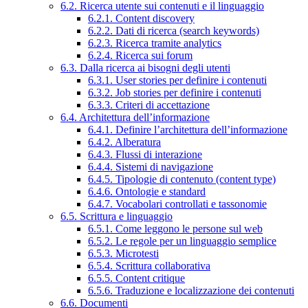
6.2. Ricerca utente sui contenuti e il linguaggio
6.2.1. Content discovery
6.2.2. Dati di ricerca (search keywords)
6.2.3. Ricerca tramite analytics
6.2.4. Ricerca sui forum
6.3. Dalla ricerca ai bisogni degli utenti
6.3.1. User stories per definire i contenuti
6.3.2. Job stories per definire i contenuti
6.3.3. Criteri di accettazione
6.4. Architettura dell’informazione
6.4.1. Definire l’architettura dell’informazione
6.4.2. Alberatura
6.4.3. Flussi di interazione
6.4.4. Sistemi di navigazione
6.4.5. Tipologie di contenuto (content type)
6.4.6. Ontologie e standard
6.4.7. Vocabolari controllati e tassonomie
6.5. Scrittura e linguaggio
6.5.1. Come leggono le persone sul web
6.5.2. Le regole per un linguaggio semplice
6.5.3. Microtesti
6.5.4. Scrittura collaborativa
6.5.5. Content critique
6.5.6. Traduzione e localizzazione dei contenuti
6.6. Documenti