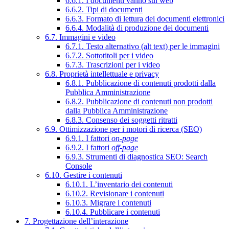
6.6.1. I documenti vanno sul web
6.6.2. Tipi di documenti
6.6.3. Formato di lettura dei documenti elettronici
6.6.4. Modalità di produzione dei documenti
6.7. Immagini e video
6.7.1. Testo alternativo (alt text) per le immagini
6.7.2. Sottotitoli per i video
6.7.3. Trascrizioni per i video
6.8. Proprietà intellettuale e privacy
6.8.1. Pubblicazione di contenuti prodotti dalla
Pubblica Amministrazione
6.8.2. Pubblicazione di contenuti non prodotti
dalla Pubblica Amministrazione
6.8.3. Consenso dei soggetti ritratti
6.9. Ottimizzazione per i motori di ricerca (SEO)
6.9.1. I fattori
on-page
6.9.2. I fattori
off-page
6.9.3. Strumenti di diagnostica SEO: Search
Console
6.10. Gestire i contenuti
6.10.1. L’inventario dei contenuti
6.10.2. Revisionare i contenuti
6.10.3. Migrare i contenuti
6.10.4. Pubblicare i contenuti
7. Progettazione dell’interazione