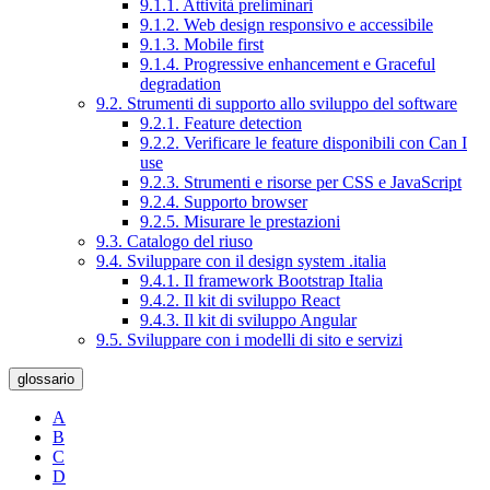
9.1.1. Attività preliminari
9.1.2. Web design responsivo e accessibile
9.1.3. Mobile first
9.1.4. Progressive enhancement e Graceful
degradation
9.2. Strumenti di supporto allo sviluppo del software
9.2.1. Feature detection
9.2.2. Verificare le feature disponibili con Can I
use
9.2.3. Strumenti e risorse per CSS e JavaScript
9.2.4. Supporto browser
9.2.5. Misurare le prestazioni
9.3. Catalogo del riuso
9.4. Sviluppare con il design system .italia
9.4.1. Il framework Bootstrap Italia
9.4.2. Il kit di sviluppo React
9.4.3. Il kit di sviluppo Angular
9.5. Sviluppare con i modelli di sito e servizi
glossario
A
B
C
D