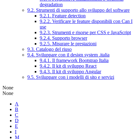
degradation
9.2. Strumenti di supporto allo sviluppo del software
9.2.1. Feature detection
9.2.2. Verificare le feature disponibili con Can I
use
9.2.3. Strumenti e risorse per CSS e JavaScript
9.2.4. Supporto browser
9.2.5. Misurare le prestazioni
9.3. Catalogo del riuso
9.4. Sviluppare con il design system .italia
9.4.1. Il framework Bootstrap Italia
9.4.2. Il kit di sviluppo React
9.4.3. Il kit di sviluppo Angular
9.5. Sviluppare con i modelli di sito e servizi
None
None
A
B
C
D
E
I
M