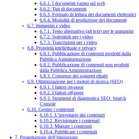
6.6.1. I documenti vanno sul web
6.6.2. Tipi di documenti
6.6.3. Formato di lettura dei documenti elettronici
6.6.4. Modalità di produzione dei documenti
6.7. Immagini e video
6.7.1. Testo alternativo (alt text) per le immagini
6.7.2. Sottotitoli per i video
6.7.3. Trascrizioni per i video
6.8. Proprietà intellettuale e privacy
6.8.1. Pubblicazione di contenuti prodotti dalla
Pubblica Amministrazione
6.8.2. Pubblicazione di contenuti non prodotti
dalla Pubblica Amministrazione
6.8.3. Consenso dei soggetti ritratti
6.9. Ottimizzazione per i motori di ricerca (SEO)
6.9.1. I fattori
on-page
6.9.2. I fattori
off-page
6.9.3. Strumenti di diagnostica SEO: Search
Console
6.10. Gestire i contenuti
6.10.1. L’inventario dei contenuti
6.10.2. Revisionare i contenuti
6.10.3. Migrare i contenuti
6.10.4. Pubblicare i contenuti
7. Progettazione dell’interazione