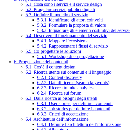
5.1. Cosa sono i servizi e il service design
5.2. Progettare servizi pubblici digitali
5.3. Definire il modello di servizio
5.3.1. Identificare gli attori coinvolti
5.3.2. Formulare la proposta di valore
5.3.3. Inquadrare gli elementi costitutivi del serviz
5.4. Descrivere il funzionamento del servizio
5.4.1. Mappare l’ecosistema
5.4.2. Rappresentare i flussi di servizio
5.5. Co-progettare le soluzioni
5.5.1. Workshop di co-progettazione
6. Progettazione dei contenuti
6.1. Cos’è il content design
6.2. Ricerca utente sui contenuti e il linguaggio
6.2.1. Content discovery
6.2.2. Dati di ricerca (search keywords)
6.2.3. Ricerca tramite analytics
6.2.4. Ricerca sui forum
6.3. Dalla ricerca ai bisogni degli utenti
6.3.1. User stories per definire i contenuti
6.3.2. Job stories per definire i contenuti
6.3.3. Criteri di accettazione
6.4. Architettura dell’informazione
6.4.1. Definire l’architettura dell’informazione
6.4.2. Alberatura