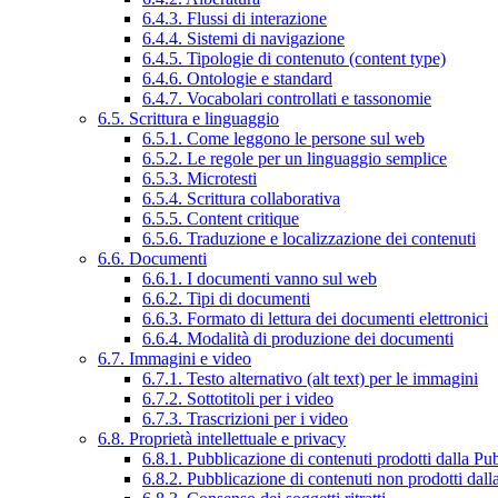
6.4.3. Flussi di interazione
6.4.4. Sistemi di navigazione
6.4.5. Tipologie di contenuto (content type)
6.4.6. Ontologie e standard
6.4.7. Vocabolari controllati e tassonomie
6.5. Scrittura e linguaggio
6.5.1. Come leggono le persone sul web
6.5.2. Le regole per un linguaggio semplice
6.5.3. Microtesti
6.5.4. Scrittura collaborativa
6.5.5. Content critique
6.5.6. Traduzione e localizzazione dei contenuti
6.6. Documenti
6.6.1. I documenti vanno sul web
6.6.2. Tipi di documenti
6.6.3. Formato di lettura dei documenti elettronici
6.6.4. Modalità di produzione dei documenti
6.7. Immagini e video
6.7.1. Testo alternativo (alt text) per le immagini
6.7.2. Sottotitoli per i video
6.7.3. Trascrizioni per i video
6.8. Proprietà intellettuale e privacy
6.8.1. Pubblicazione di contenuti prodotti dalla P
6.8.2. Pubblicazione di contenuti non prodotti dal