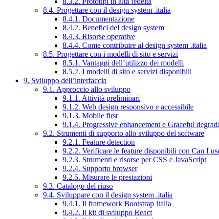
8.3.2. Prototipi in alta fedeltà
8.4. Progettare con il design system .italia
8.4.1. Documentazione
8.4.2. Benefici del design system
8.4.3. Risorse operative
8.4.4. Come contribuire al design system .italia
8.5. Progettare con i modelli di sito e servizi
8.5.1. Vantaggi dell’utilizzo dei modelli
8.5.2. I modelli di sito e servizi disponibili
9. Sviluppo dell’interfaccia
9.1. Approccio allo sviluppo
9.1.1. Attività preliminari
9.1.2. Web design responsivo e accessibile
9.1.3. Mobile first
9.1.4. Progressive enhancement e Graceful degrad
9.2. Strumenti di supporto allo sviluppo del software
9.2.1. Feature detection
9.2.2. Verificare le feature disponibili con Can I us
9.2.3. Strumenti e risorse per CSS e JavaScript
9.2.4. Supporto browser
9.2.5. Misurare le prestazioni
9.3. Catalogo del riuso
9.4. Sviluppare con il design system .italia
9.4.1. Il framework Bootstrap Italia
9.4.2. Il kit di sviluppo React