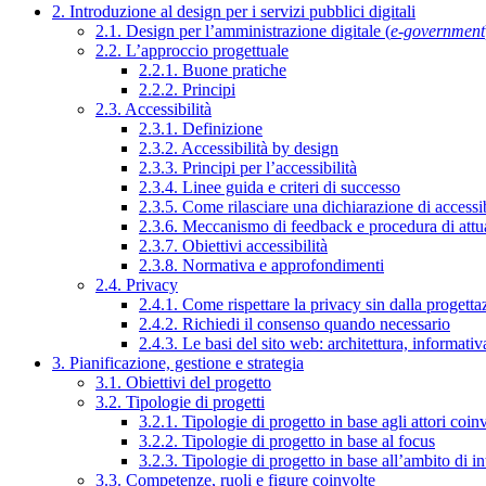
2. Introduzione al design per i servizi pubblici digitali
2.1. Design per l’amministrazione digitale (
e-government
2.2. L’approccio progettuale
2.2.1. Buone pratiche
2.2.2. Principi
2.3. Accessibilità
2.3.1. Definizione
2.3.2. Accessibilità by design
2.3.3. Principi per l’accessibilità
2.3.4. Linee guida e criteri di successo
2.3.5. Come rilasciare una dichiarazione di accessib
2.3.6. Meccanismo di feedback e procedura di attu
2.3.7. Obiettivi accessibilità
2.3.8. Normativa e approfondimenti
2.4. Privacy
2.4.1. Come rispettare la privacy sin dalla progettaz
2.4.2. Richiedi il consenso quando necessario
2.4.3. Le basi del sito web: architettura, informati
3. Pianificazione, gestione e strategia
3.1. Obiettivi del progetto
3.2. Tipologie di progetti
3.2.1. Tipologie di progetto in base agli attori coinv
3.2.2. Tipologie di progetto in base al focus
3.2.3. Tipologie di progetto in base all’ambito di i
3.3. Competenze, ruoli e figure coinvolte