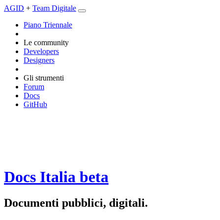
AGID
+
Team Digitale
Piano Triennale
Le community
Developers
Designers
Gli strumenti
Forum
Docs
GitHub
Docs Italia
beta
Documenti pubblici, digitali.