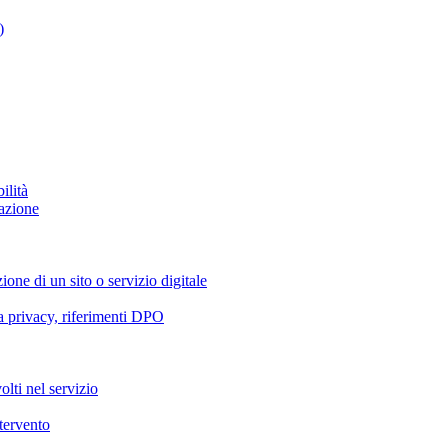
)
ilità
azione
ione di un sito o servizio digitale
va privacy, riferimenti DPO
olti nel servizio
ntervento