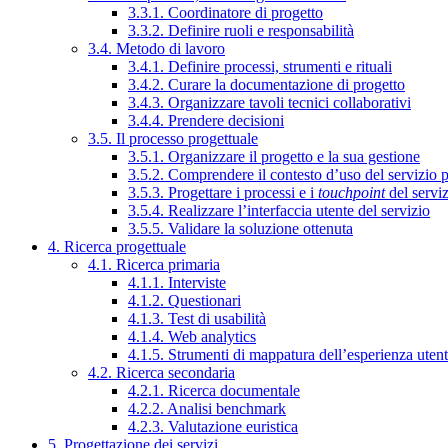
3.3.1. Coordinatore di progetto
3.3.2. Definire ruoli e responsabilità
3.4. Metodo di lavoro
3.4.1. Definire processi, strumenti e rituali
3.4.2. Curare la documentazione di progetto
3.4.3. Organizzare tavoli tecnici collaborativi
3.4.4. Prendere decisioni
3.5. Il processo progettuale
3.5.1. Organizzare il progetto e la sua gestione
3.5.2. Comprendere il contesto d’uso del servizio 
3.5.3. Progettare i processi e i
touchpoint
del servi
3.5.4. Realizzare l’interfaccia utente del servizio
3.5.5. Validare la soluzione ottenuta
4. Ricerca progettuale
4.1. Ricerca primaria
4.1.1. Interviste
4.1.2. Questionari
4.1.3. Test di usabilità
4.1.4. Web analytics
4.1.5. Strumenti di mappatura dell’esperienza uten
4.2. Ricerca secondaria
4.2.1. Ricerca documentale
4.2.2. Analisi benchmark
4.2.3. Valutazione euristica
5. Progettazione dei servizi