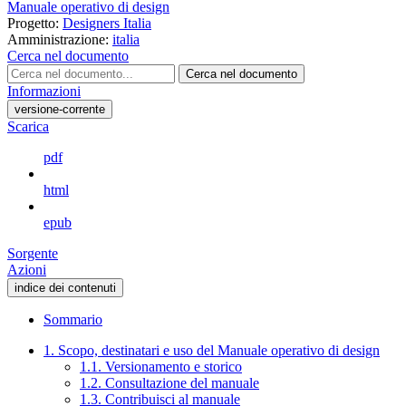
Manuale operativo di design
Progetto:
Designers Italia
Amministrazione:
italia
Cerca nel documento
Cerca nel documento
Informazioni
versione-corrente
Scarica
pdf
html
epub
Sorgente
Azioni
indice dei contenuti
Sommario
1. Scopo, destinatari e uso del Manuale operativo di design
1.1. Versionamento e storico
1.2. Consultazione del manuale
1.3. Contribuisci al manuale