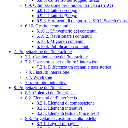
6.8.3. Consenso dei soggetti ritratti
6.9. Ottimizzazione per i motori di ricerca (SEO)
6.9.1. I fattori
on-page
6.9.2. I fattori
off-page
6.9.3. Strumenti di diagnostica SEO: Search Cons
6.10. Gestire i contenuti
6.10.1. L’inventario dei contenuti
6.10.2. Revisionare i contenuti
6.10.3. Migrare i contenuti
6.10.4. Pubblicare i contenuti
7. Progettazione dell’interazione
7.1. Caratteristiche dell’interazione
7.2. User stories per definire l’interazione
7.2.1. Differenza tra scenari e user stories
7.3. Flussi di interazione
7.4. Wireframe
7.5. Prototipi interattivi
8. Progettazione dell’interfaccia
8.1. Obiettivi dell’interfaccia
8.2. Elementi dell’interfaccia
8.2.1. Elementi di composizione
8.2.2. Elementi interattivi
8.2.3. Elementi testuali (microtesti)
8.3. Progettare e costruire in alta fedeltà
8.3.1. Layout di pagina