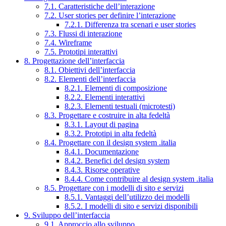
7.1. Caratteristiche dell’interazione
7.2. User stories per definire l’interazione
7.2.1. Differenza tra scenari e user stories
7.3. Flussi di interazione
7.4. Wireframe
7.5. Prototipi interattivi
8. Progettazione dell’interfaccia
8.1. Obiettivi dell’interfaccia
8.2. Elementi dell’interfaccia
8.2.1. Elementi di composizione
8.2.2. Elementi interattivi
8.2.3. Elementi testuali (microtesti)
8.3. Progettare e costruire in alta fedeltà
8.3.1. Layout di pagina
8.3.2. Prototipi in alta fedeltà
8.4. Progettare con il design system .italia
8.4.1. Documentazione
8.4.2. Benefici del design system
8.4.3. Risorse operative
8.4.4. Come contribuire al design system .italia
8.5. Progettare con i modelli di sito e servizi
8.5.1. Vantaggi dell’utilizzo dei modelli
8.5.2. I modelli di sito e servizi disponibili
9. Sviluppo dell’interfaccia
9.1. Approccio allo sviluppo