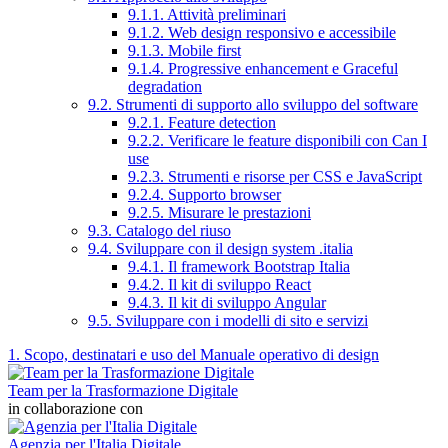
9.1.1. Attività preliminari
9.1.2. Web design responsivo e accessibile
9.1.3. Mobile first
9.1.4. Progressive enhancement e Graceful
degradation
9.2. Strumenti di supporto allo sviluppo del software
9.2.1. Feature detection
9.2.2. Verificare le feature disponibili con Can I
use
9.2.3. Strumenti e risorse per CSS e JavaScript
9.2.4. Supporto browser
9.2.5. Misurare le prestazioni
9.3. Catalogo del riuso
9.4. Sviluppare con il design system .italia
9.4.1. Il framework Bootstrap Italia
9.4.2. Il kit di sviluppo React
9.4.3. Il kit di sviluppo Angular
9.5. Sviluppare con i modelli di sito e servizi
1. Scopo, destinatari e uso del Manuale operativo di design
Team per la Trasformazione Digitale
in collaborazione con
Agenzia per l'Italia Digitale