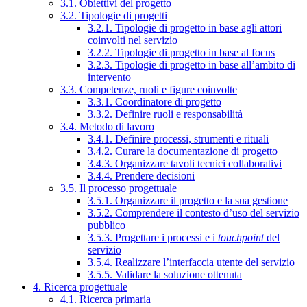
3.1. Obiettivi del progetto
3.2. Tipologie di progetti
3.2.1. Tipologie di progetto in base agli attori
coinvolti nel servizio
3.2.2. Tipologie di progetto in base al focus
3.2.3. Tipologie di progetto in base all’ambito di
intervento
3.3. Competenze, ruoli e figure coinvolte
3.3.1. Coordinatore di progetto
3.3.2. Definire ruoli e responsabilità
3.4. Metodo di lavoro
3.4.1. Definire processi, strumenti e rituali
3.4.2. Curare la documentazione di progetto
3.4.3. Organizzare tavoli tecnici collaborativi
3.4.4. Prendere decisioni
3.5. Il processo progettuale
3.5.1. Organizzare il progetto e la sua gestione
3.5.2. Comprendere il contesto d’uso del servizio
pubblico
3.5.3. Progettare i processi e i
touchpoint
del
servizio
3.5.4. Realizzare l’interfaccia utente del servizio
3.5.5. Validare la soluzione ottenuta
4. Ricerca progettuale
4.1. Ricerca primaria