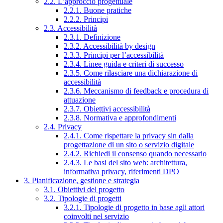
2.2. L’approccio progettuale
2.2.1. Buone pratiche
2.2.2. Principi
2.3. Accessibilità
2.3.1. Definizione
2.3.2. Accessibilità by design
2.3.3. Principi per l’accessibilità
2.3.4. Linee guida e criteri di successo
2.3.5. Come rilasciare una dichiarazione di
accessibilità
2.3.6. Meccanismo di feedback e procedura di
attuazione
2.3.7. Obiettivi accessibilità
2.3.8. Normativa e approfondimenti
2.4. Privacy
2.4.1. Come rispettare la privacy sin dalla
progettazione di un sito o servizio digitale
2.4.2. Richiedi il consenso quando necessario
2.4.3. Le basi del sito web: architettura,
informativa privacy, riferimenti DPO
3. Pianificazione, gestione e strategia
3.1. Obiettivi del progetto
3.2. Tipologie di progetti
3.2.1. Tipologie di progetto in base agli attori
coinvolti nel servizio