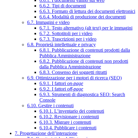
6.6.1. I documenti vanno sul web
6.6.2. Tipi di documenti
6.6.3. Formato di lettura dei documenti elettronici
6.6.4. Modalità di produzione dei documenti
6.7. Immagini e video
6.7.1. Testo alternativo (alt text) per le immagini
6.7.2. Sottotitoli per i video
6.7.3. Trascrizioni per i video
6.8. Proprietà intellettuale e privacy
6.8.1. Pubblicazione di contenuti prodotti dalla
Pubblica Amministrazione
6.8.2. Pubblicazione di contenuti non prodotti
dalla Pubblica Amministrazione
6.8.3. Consenso dei soggetti ritratti
6.9. Ottimizzazione per i motori di ricerca (SEO)
6.9.1. I fattori
on-page
6.9.2. I fattori
off-page
6.9.3. Strumenti di diagnostica SEO: Search
Console
6.10. Gestire i contenuti
6.10.1. L’inventario dei contenuti
6.10.2. Revisionare i contenuti
6.10.3. Migrare i contenuti
6.10.4. Pubblicare i contenuti
7. Progettazione dell’interazione