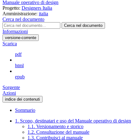
Manuale operativo di design
Progetto:
Designers Italia
Amministrazione:
italia
Cerca nel documento
Cerca nel documento
Informazioni
versione-corrente
Scarica
pdf
html
epub
Sorgente
Azioni
indice dei contenuti
Sommario
1. Scopo, destinatari e uso del Manuale operativo di design
1.1. Versionamento e storico
1.2. Consultazione del manuale
1.3. Contribuisci al manuale