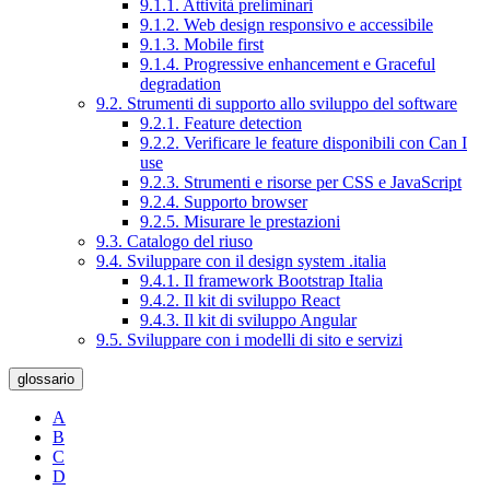
9.1.1. Attività preliminari
9.1.2. Web design responsivo e accessibile
9.1.3. Mobile first
9.1.4. Progressive enhancement e Graceful
degradation
9.2. Strumenti di supporto allo sviluppo del software
9.2.1. Feature detection
9.2.2. Verificare le feature disponibili con Can I
use
9.2.3. Strumenti e risorse per CSS e JavaScript
9.2.4. Supporto browser
9.2.5. Misurare le prestazioni
9.3. Catalogo del riuso
9.4. Sviluppare con il design system .italia
9.4.1. Il framework Bootstrap Italia
9.4.2. Il kit di sviluppo React
9.4.3. Il kit di sviluppo Angular
9.5. Sviluppare con i modelli di sito e servizi
glossario
A
B
C
D