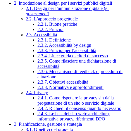
2. Introduzione al design per i servizi pubblici digitali
2.1. Design per l’amministrazione digitale (
e-
government
)
2.2. L’approccio progettuale
2.2.1. Buone pratiche
2.2.2. Principi
2.3. Accessibilità
2.3.1. Definizione
2.3.2. Accessibilità by design
2.3.3. Principi per l’accessibilità
2.3.4. Linee guida e criteri di successo
2.3.5. Come rilasciare una dichiarazione di
accessibilità
2.3.6. Meccanismo di feedback e procedura di
attuazione
2.3.7. Obiettivi accessibilità
2.3.8. Normativa e approfondimenti
2.4. Privacy
2.4.1. Come rispettare la privacy sin dalla
progettazione di un sito o servizio digitale
2.4.2. Richiedi il consenso quando necessario
2.4.3. Le basi del sito web: architettura,
informativa privacy, riferimenti DPO
3. Pianificazione, gestione e strategia
3.1. Obiettivi del progetto