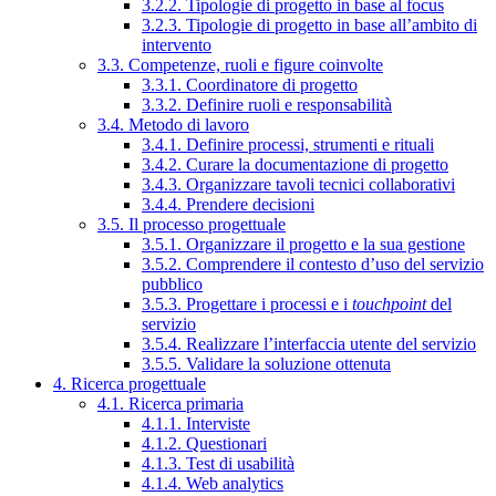
3.2.2. Tipologie di progetto in base al focus
3.2.3. Tipologie di progetto in base all’ambito di
intervento
3.3. Competenze, ruoli e figure coinvolte
3.3.1. Coordinatore di progetto
3.3.2. Definire ruoli e responsabilità
3.4. Metodo di lavoro
3.4.1. Definire processi, strumenti e rituali
3.4.2. Curare la documentazione di progetto
3.4.3. Organizzare tavoli tecnici collaborativi
3.4.4. Prendere decisioni
3.5. Il processo progettuale
3.5.1. Organizzare il progetto e la sua gestione
3.5.2. Comprendere il contesto d’uso del servizio
pubblico
3.5.3. Progettare i processi e i
touchpoint
del
servizio
3.5.4. Realizzare l’interfaccia utente del servizio
3.5.5. Validare la soluzione ottenuta
4. Ricerca progettuale
4.1. Ricerca primaria
4.1.1. Interviste
4.1.2. Questionari
4.1.3. Test di usabilità
4.1.4. Web analytics