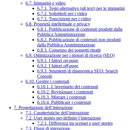
6.7. Immagini e video
6.7.1. Testo alternativo (alt text) per le immagini
6.7.2. Sottotitoli per i video
6.7.3. Trascrizioni per i video
6.8. Proprietà intellettuale e privacy
6.8.1. Pubblicazione di contenuti prodotti dalla
Pubblica Amministrazione
6.8.2. Pubblicazione di contenuti non prodotti
dalla Pubblica Amministrazione
6.8.3. Consenso dei soggetti ritratti
6.9. Ottimizzazione per i motori di ricerca (SEO)
6.9.1. I fattori
on-page
6.9.2. I fattori
off-page
6.9.3. Strumenti di diagnostica SEO: Search
Console
6.10. Gestire i contenuti
6.10.1. L’inventario dei contenuti
6.10.2. Revisionare i contenuti
6.10.3. Migrare i contenuti
6.10.4. Pubblicare i contenuti
7. Progettazione dell’interazione
7.1. Caratteristiche dell’interazione
7.2. User stories per definire l’interazione
7.2.1. Differenza tra scenari e user stories
7.3. Flussi di interazione