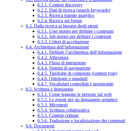
6.2.1. Content discovery
6.2.2. Dati di ricerca (search keywords)
6.2.3. Ricerca tramite analytics
6.2.4. Ricerca sui forum
6.3. Dalla ricerca ai bisogni degli utenti
6.3.1. User stories per definire i contenuti
6.3.2. Job stories per definire i contenuti
6.3.3. Criteri di accettazione
6.4. Architettura dell’informazione
6.4.1. Definire l’architettura dell’informazione
6.4.2. Alberatura
6.4.3. Flussi di interazione
6.4.4. Sistemi di navigazione
6.4.5. Tipologie di contenuto (content type)
6.4.6. Ontologie e standard
6.4.7. Vocabolari controllati e tassonomie
6.5. Scrittura e linguaggio
6.5.1. Come leggono le persone sul web
6.5.2. Le regole per un linguaggio semplice
6.5.3. Microtesti
6.5.4. Scrittura collaborativa
6.5.5. Content critique
6.5.6. Traduzione e localizzazione dei contenuti
6.6. Documenti