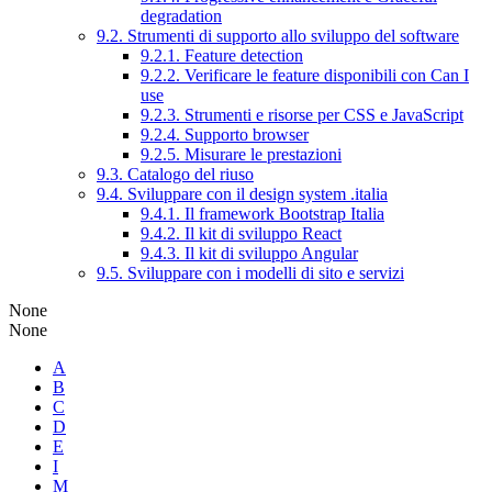
degradation
9.2. Strumenti di supporto allo sviluppo del software
9.2.1. Feature detection
9.2.2. Verificare le feature disponibili con Can I
use
9.2.3. Strumenti e risorse per CSS e JavaScript
9.2.4. Supporto browser
9.2.5. Misurare le prestazioni
9.3. Catalogo del riuso
9.4. Sviluppare con il design system .italia
9.4.1. Il framework Bootstrap Italia
9.4.2. Il kit di sviluppo React
9.4.3. Il kit di sviluppo Angular
9.5. Sviluppare con i modelli di sito e servizi
None
None
A
B
C
D
E
I
M