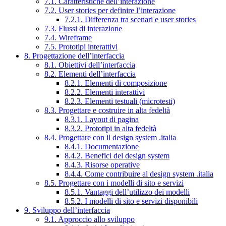
7.1. Caratteristiche dell’interazione
7.2. User stories per definire l’interazione
7.2.1. Differenza tra scenari e user stories
7.3. Flussi di interazione
7.4. Wireframe
7.5. Prototipi interattivi
8. Progettazione dell’interfaccia
8.1. Obiettivi dell’interfaccia
8.2. Elementi dell’interfaccia
8.2.1. Elementi di composizione
8.2.2. Elementi interattivi
8.2.3. Elementi testuali (microtesti)
8.3. Progettare e costruire in alta fedeltà
8.3.1. Layout di pagina
8.3.2. Prototipi in alta fedeltà
8.4. Progettare con il design system .italia
8.4.1. Documentazione
8.4.2. Benefici del design system
8.4.3. Risorse operative
8.4.4. Come contribuire al design system .italia
8.5. Progettare con i modelli di sito e servizi
8.5.1. Vantaggi dell’utilizzo dei modelli
8.5.2. I modelli di sito e servizi disponibili
9. Sviluppo dell’interfaccia
9.1. Approccio allo sviluppo