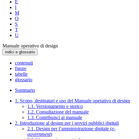
E
I
M
O
S
T
U
Manuale operativo di design
indici e glossario
contenuti
figure
tabelle
glossario
Sommario
1. Scopo, destinatari e uso del Manuale operativo di design
1.1. Versionamento e storico
1.2. Consultazione del manuale
1.3. Contribuisci al manuale
2. Introduzione al design per i servizi pubblici digitali
2.1. Design per l’amministrazione digitale (
e-
government
)