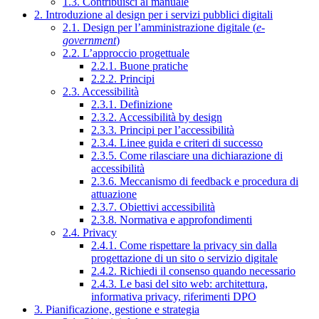
1.3. Contribuisci al manuale
2. Introduzione al design per i servizi pubblici digitali
2.1. Design per l’amministrazione digitale (
e-
government
)
2.2. L’approccio progettuale
2.2.1. Buone pratiche
2.2.2. Principi
2.3. Accessibilità
2.3.1. Definizione
2.3.2. Accessibilità by design
2.3.3. Principi per l’accessibilità
2.3.4. Linee guida e criteri di successo
2.3.5. Come rilasciare una dichiarazione di
accessibilità
2.3.6. Meccanismo di feedback e procedura di
attuazione
2.3.7. Obiettivi accessibilità
2.3.8. Normativa e approfondimenti
2.4. Privacy
2.4.1. Come rispettare la privacy sin dalla
progettazione di un sito o servizio digitale
2.4.2. Richiedi il consenso quando necessario
2.4.3. Le basi del sito web: architettura,
informativa privacy, riferimenti DPO
3. Pianificazione, gestione e strategia