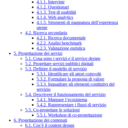
4.1.1. Interviste
4.1.2. Questionari
4.1.3. Test di usabilità
4.1.4. Web analytics
4.1.5. Strumenti di mappatura dell’esperienza
utente
4.2. Ricerca secondaria
4.2.1. Ricerca documentale
4.2.2. Analisi benchmark
4.2.3. Valutazione euristica
5. Progettazione dei servizi
5.1. Cosa sono i servizi e il service design
5.2. Progettare servizi pubblici digitali
5.3. Definire il modello di servizio
5.3.1. Identificare gli attori coinvolti
5.3.2. Formulare la proposta di valore
5.3.3. Inquadrare gli elementi costitutivi del
servizio
5.4. Descrivere il funzionamento del servizio
5.4.1. Mappare l’ecosistema
5.4.2. Rappresentare i flussi di servizio
5.5. Co-progettare le soluzioni
5.5.1. Workshop di co-progettazione
6. Progettazione dei contenuti
6.1. Cos’è il content design