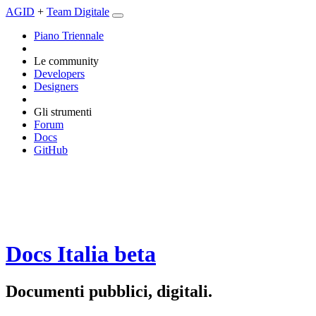
AGID
+
Team Digitale
Piano Triennale
Le community
Developers
Designers
Gli strumenti
Forum
Docs
GitHub
Docs Italia
beta
Documenti pubblici, digitali.