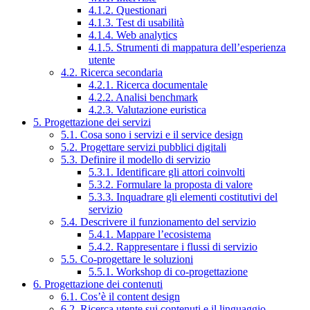
4.1.2. Questionari
4.1.3. Test di usabilità
4.1.4. Web analytics
4.1.5. Strumenti di mappatura dell’esperienza
utente
4.2. Ricerca secondaria
4.2.1. Ricerca documentale
4.2.2. Analisi benchmark
4.2.3. Valutazione euristica
5. Progettazione dei servizi
5.1. Cosa sono i servizi e il service design
5.2. Progettare servizi pubblici digitali
5.3. Definire il modello di servizio
5.3.1. Identificare gli attori coinvolti
5.3.2. Formulare la proposta di valore
5.3.3. Inquadrare gli elementi costitutivi del
servizio
5.4. Descrivere il funzionamento del servizio
5.4.1. Mappare l’ecosistema
5.4.2. Rappresentare i flussi di servizio
5.5. Co-progettare le soluzioni
5.5.1. Workshop di co-progettazione
6. Progettazione dei contenuti
6.1. Cos’è il content design
6.2. Ricerca utente sui contenuti e il linguaggio