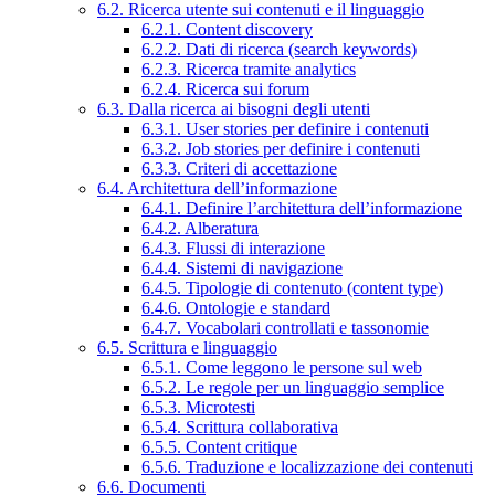
6.2. Ricerca utente sui contenuti e il linguaggio
6.2.1. Content discovery
6.2.2. Dati di ricerca (search keywords)
6.2.3. Ricerca tramite analytics
6.2.4. Ricerca sui forum
6.3. Dalla ricerca ai bisogni degli utenti
6.3.1. User stories per definire i contenuti
6.3.2. Job stories per definire i contenuti
6.3.3. Criteri di accettazione
6.4. Architettura dell’informazione
6.4.1. Definire l’architettura dell’informazione
6.4.2. Alberatura
6.4.3. Flussi di interazione
6.4.4. Sistemi di navigazione
6.4.5. Tipologie di contenuto (content type)
6.4.6. Ontologie e standard
6.4.7. Vocabolari controllati e tassonomie
6.5. Scrittura e linguaggio
6.5.1. Come leggono le persone sul web
6.5.2. Le regole per un linguaggio semplice
6.5.3. Microtesti
6.5.4. Scrittura collaborativa
6.5.5. Content critique
6.5.6. Traduzione e localizzazione dei contenuti
6.6. Documenti