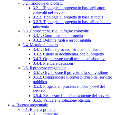
3.2. Tipologie di progetti
3.2.1. Tipologie di progetto in base agli attori
coinvolti nel servizio
3.2.2. Tipologie di progetto in base al focus
3.2.3. Tipologie di progetto in base all’ambito di
intervento
3.3. Competenze, ruoli e figure coinvolte
3.3.1. Coordinatore di progetto
3.3.2. Definire ruoli e responsabilità
3.4. Metodo di lavoro
3.4.1. Definire processi, strumenti e rituali
3.4.2. Curare la documentazione di progetto
3.4.3. Organizzare tavoli tecnici collaborativi
3.4.4. Prendere decisioni
3.5. Il processo progettuale
3.5.1. Organizzare il progetto e la sua gestione
3.5.2. Comprendere il contesto d’uso del servizio
pubblico
3.5.3. Progettare i processi e i
touchpoint
del
servizio
3.5.4. Realizzare l’interfaccia utente del servizio
3.5.5. Validare la soluzione ottenuta
4. Ricerca progettuale
4.1. Ricerca primaria
4.1.1. Interviste