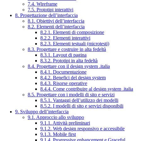
7.4. Wireframe
7.5. Prototipi interattivi
8. Progettazione dell’interfaccia
8.1. Obiettivi dell’interfaccia
8.2. Elementi dell’interfaccia
8.2.1. Elementi di composizione
8.2.2. Elementi interattivi
8.2.3. Elementi testuali (microtesti)
8.3. Progettare e costruire in alta fedeltà
8.3.1. Layout di pagina
8.3.2. Prototipi in alta fedeltà
8.4. Progettare con il design system .italia
8.4.1. Documentazione
8.4.2. Benefici del design system
8.4.3. Risorse operative
8.4.4. Come contribuire al design system .italia
8.5. Progettare con i modelli di sito e servizi
8.5.1. Vantaggi dell’utilizzo dei modelli
8.5.2. I modelli di sito e servizi disponibili
9. Sviluppo dell’interfaccia
9.1. Approccio allo sviluppo
9.1.1. Attività preliminari
9.1.2. Web design responsivo e accessibile
9.1.3. Mobile first
9.1.4. Progressive enhancement e Graceful