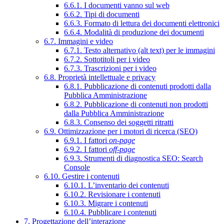
6.6.1. I documenti vanno sul web
6.6.2. Tipi di documenti
6.6.3. Formato di lettura dei documenti elettronici
6.6.4. Modalità di produzione dei documenti
6.7. Immagini e video
6.7.1. Testo alternativo (alt text) per le immagini
6.7.2. Sottotitoli per i video
6.7.3. Trascrizioni per i video
6.8. Proprietà intellettuale e privacy
6.8.1. Pubblicazione di contenuti prodotti dalla
Pubblica Amministrazione
6.8.2. Pubblicazione di contenuti non prodotti
dalla Pubblica Amministrazione
6.8.3. Consenso dei soggetti ritratti
6.9. Ottimizzazione per i motori di ricerca (SEO)
6.9.1. I fattori
on-page
6.9.2. I fattori
off-page
6.9.3. Strumenti di diagnostica SEO: Search
Console
6.10. Gestire i contenuti
6.10.1. L’inventario dei contenuti
6.10.2. Revisionare i contenuti
6.10.3. Migrare i contenuti
6.10.4. Pubblicare i contenuti
7. Progettazione dell’interazione