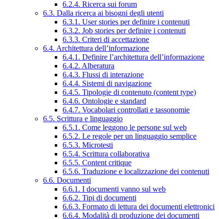
6.2.4. Ricerca sui forum
6.3. Dalla ricerca ai bisogni degli utenti
6.3.1. User stories per definire i contenuti
6.3.2. Job stories per definire i contenuti
6.3.3. Criteri di accettazione
6.4. Architettura dell’informazione
6.4.1. Definire l’architettura dell’informazione
6.4.2. Alberatura
6.4.3. Flussi di interazione
6.4.4. Sistemi di navigazione
6.4.5. Tipologie di contenuto (content type)
6.4.6. Ontologie e standard
6.4.7. Vocabolari controllati e tassonomie
6.5. Scrittura e linguaggio
6.5.1. Come leggono le persone sul web
6.5.2. Le regole per un linguaggio semplice
6.5.3. Microtesti
6.5.4. Scrittura collaborativa
6.5.5. Content critique
6.5.6. Traduzione e localizzazione dei contenuti
6.6. Documenti
6.6.1. I documenti vanno sul web
6.6.2. Tipi di documenti
6.6.3. Formato di lettura dei documenti elettronici
6.6.4. Modalità di produzione dei documenti