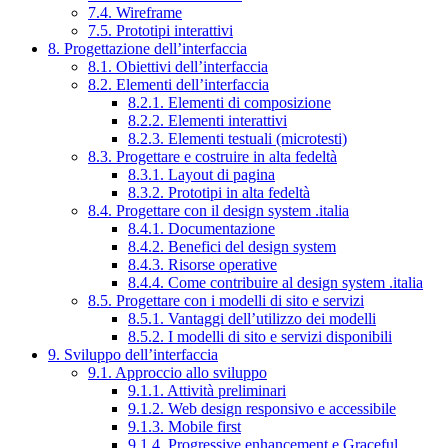
7.4. Wireframe
7.5. Prototipi interattivi
8. Progettazione dell’interfaccia
8.1. Obiettivi dell’interfaccia
8.2. Elementi dell’interfaccia
8.2.1. Elementi di composizione
8.2.2. Elementi interattivi
8.2.3. Elementi testuali (microtesti)
8.3. Progettare e costruire in alta fedeltà
8.3.1. Layout di pagina
8.3.2. Prototipi in alta fedeltà
8.4. Progettare con il design system .italia
8.4.1. Documentazione
8.4.2. Benefici del design system
8.4.3. Risorse operative
8.4.4. Come contribuire al design system .italia
8.5. Progettare con i modelli di sito e servizi
8.5.1. Vantaggi dell’utilizzo dei modelli
8.5.2. I modelli di sito e servizi disponibili
9. Sviluppo dell’interfaccia
9.1. Approccio allo sviluppo
9.1.1. Attività preliminari
9.1.2. Web design responsivo e accessibile
9.1.3. Mobile first
9.1.4. Progressive enhancement e Graceful