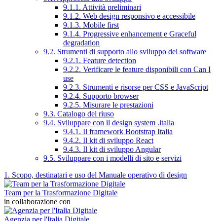
9.1.1. Attività preliminari
9.1.2. Web design responsivo e accessibile
9.1.3. Mobile first
9.1.4. Progressive enhancement e Graceful
degradation
9.2. Strumenti di supporto allo sviluppo del software
9.2.1. Feature detection
9.2.2. Verificare le feature disponibili con Can I
use
9.2.3. Strumenti e risorse per CSS e JavaScript
9.2.4. Supporto browser
9.2.5. Misurare le prestazioni
9.3. Catalogo del riuso
9.4. Sviluppare con il design system .italia
9.4.1. Il framework Bootstrap Italia
9.4.2. Il kit di sviluppo React
9.4.3. Il kit di sviluppo Angular
9.5. Sviluppare con i modelli di sito e servizi
1. Scopo, destinatari e uso del Manuale operativo di design
Team per la Trasformazione Digitale
in collaborazione con
Agenzia per l'Italia Digitale