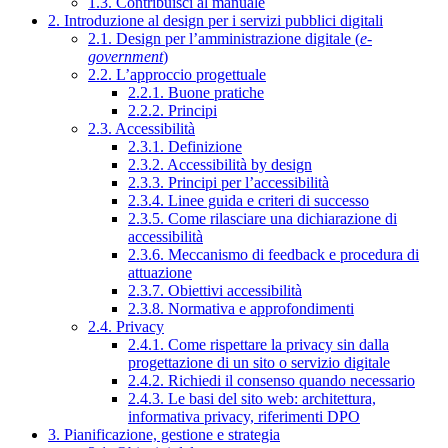
1.3. Contribuisci al manuale
2. Introduzione al design per i servizi pubblici digitali
2.1. Design per l’amministrazione digitale (
e-
government
)
2.2. L’approccio progettuale
2.2.1. Buone pratiche
2.2.2. Principi
2.3. Accessibilità
2.3.1. Definizione
2.3.2. Accessibilità by design
2.3.3. Principi per l’accessibilità
2.3.4. Linee guida e criteri di successo
2.3.5. Come rilasciare una dichiarazione di
accessibilità
2.3.6. Meccanismo di feedback e procedura di
attuazione
2.3.7. Obiettivi accessibilità
2.3.8. Normativa e approfondimenti
2.4. Privacy
2.4.1. Come rispettare la privacy sin dalla
progettazione di un sito o servizio digitale
2.4.2. Richiedi il consenso quando necessario
2.4.3. Le basi del sito web: architettura,
informativa privacy, riferimenti DPO
3. Pianificazione, gestione e strategia