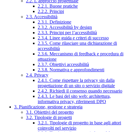
2.2. L’approccio progettuale
2.2.1. Buone pratiche
2.2.2. Principi
2.3. Accessibilità
2.3.1. Definizione
2.3.2. Accessibilità by design
2.3.3. Principi per l’accessibilità
2.3.4. Linee guida e criteri di successo
2.3.5. Come rilasciare una dichiarazione di
accessibilità
2.3.6. Meccanismo di feedback e procedura di
attuazione
2.3.7. Obiettivi accessibilità
2.3.8. Normativa e approfondimenti
2.4. Privacy
2.4.1. Come rispettare la privacy sin dalla
progettazione di un sito o servizio digitale
2.4.2. Richiedi il consenso quando necessario
2.4.3. Le basi del sito web: architettura,
informativa privacy, riferimenti DPO
3. Pianificazione, gestione e strategia
3.1. Obiettivi del progetto
3.2. Tipologie di progetti
3.2.1. Tipologie di progetto in base agli attori
coinvolti nel servizio