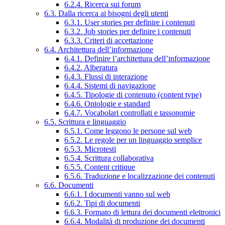
6.2.4. Ricerca sui forum
6.3. Dalla ricerca ai bisogni degli utenti
6.3.1. User stories per definire i contenuti
6.3.2. Job stories per definire i contenuti
6.3.3. Criteri di accettazione
6.4. Architettura dell’informazione
6.4.1. Definire l’architettura dell’informazione
6.4.2. Alberatura
6.4.3. Flussi di interazione
6.4.4. Sistemi di navigazione
6.4.5. Tipologie di contenuto (content type)
6.4.6. Ontologie e standard
6.4.7. Vocabolari controllati e tassonomie
6.5. Scrittura e linguaggio
6.5.1. Come leggono le persone sul web
6.5.2. Le regole per un linguaggio semplice
6.5.3. Microtesti
6.5.4. Scrittura collaborativa
6.5.5. Content critique
6.5.6. Traduzione e localizzazione dei contenuti
6.6. Documenti
6.6.1. I documenti vanno sul web
6.6.2. Tipi di documenti
6.6.3. Formato di lettura dei documenti elettronici
6.6.4. Modalità di produzione dei documenti