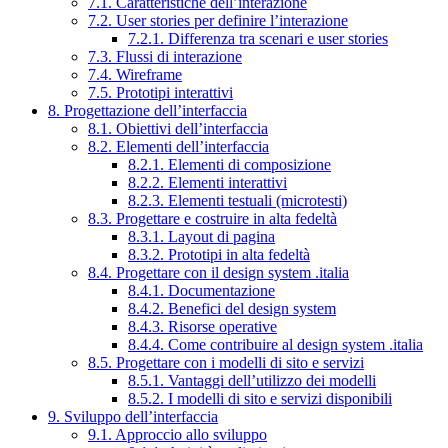
7.1. Caratteristiche dell’interazione
7.2. User stories per definire l’interazione
7.2.1. Differenza tra scenari e user stories
7.3. Flussi di interazione
7.4. Wireframe
7.5. Prototipi interattivi
8. Progettazione dell’interfaccia
8.1. Obiettivi dell’interfaccia
8.2. Elementi dell’interfaccia
8.2.1. Elementi di composizione
8.2.2. Elementi interattivi
8.2.3. Elementi testuali (microtesti)
8.3. Progettare e costruire in alta fedeltà
8.3.1. Layout di pagina
8.3.2. Prototipi in alta fedeltà
8.4. Progettare con il design system .italia
8.4.1. Documentazione
8.4.2. Benefici del design system
8.4.3. Risorse operative
8.4.4. Come contribuire al design system .italia
8.5. Progettare con i modelli di sito e servizi
8.5.1. Vantaggi dell’utilizzo dei modelli
8.5.2. I modelli di sito e servizi disponibili
9. Sviluppo dell’interfaccia
9.1. Approccio allo sviluppo