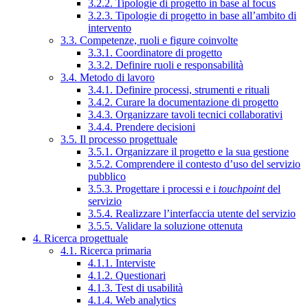
3.2.2. Tipologie di progetto in base al focus
3.2.3. Tipologie di progetto in base all’ambito di
intervento
3.3. Competenze, ruoli e figure coinvolte
3.3.1. Coordinatore di progetto
3.3.2. Definire ruoli e responsabilità
3.4. Metodo di lavoro
3.4.1. Definire processi, strumenti e rituali
3.4.2. Curare la documentazione di progetto
3.4.3. Organizzare tavoli tecnici collaborativi
3.4.4. Prendere decisioni
3.5. Il processo progettuale
3.5.1. Organizzare il progetto e la sua gestione
3.5.2. Comprendere il contesto d’uso del servizio
pubblico
3.5.3. Progettare i processi e i
touchpoint
del
servizio
3.5.4. Realizzare l’interfaccia utente del servizio
3.5.5. Validare la soluzione ottenuta
4. Ricerca progettuale
4.1. Ricerca primaria
4.1.1. Interviste
4.1.2. Questionari
4.1.3. Test di usabilità
4.1.4. Web analytics