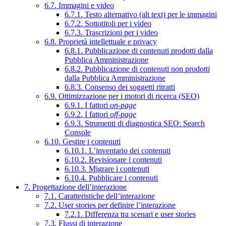
6.7. Immagini e video
6.7.1. Testo alternativo (alt text) per le immagini
6.7.2. Sottotitoli per i video
6.7.3. Trascrizioni per i video
6.8. Proprietà intellettuale e privacy
6.8.1. Pubblicazione di contenuti prodotti dalla
Pubblica Amministrazione
6.8.2. Pubblicazione di contenuti non prodotti
dalla Pubblica Amministrazione
6.8.3. Consenso dei soggetti ritratti
6.9. Ottimizzazione per i motori di ricerca (SEO)
6.9.1. I fattori
on-page
6.9.2. I fattori
off-page
6.9.3. Strumenti di diagnostica SEO: Search
Console
6.10. Gestire i contenuti
6.10.1. L’inventario dei contenuti
6.10.2. Revisionare i contenuti
6.10.3. Migrare i contenuti
6.10.4. Pubblicare i contenuti
7. Progettazione dell’interazione
7.1. Caratteristiche dell’interazione
7.2. User stories per definire l’interazione
7.2.1. Differenza tra scenari e user stories
7.3. Flussi di interazione