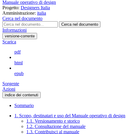
Manuale operativo di design
Progetto:
Designers Italia
Amministrazione:
italia
Cerca nel documento
Cerca nel documento
Informazioni
versione-corrente
Scarica
pdf
html
epub
Sorgente
Azioni
indice dei contenuti
Sommario
1. Scopo, destinatari e uso del Manuale operativo di design
1.1. Versionamento e storico
1.2. Consultazione del manuale
1.3. Contribuisci al manuale