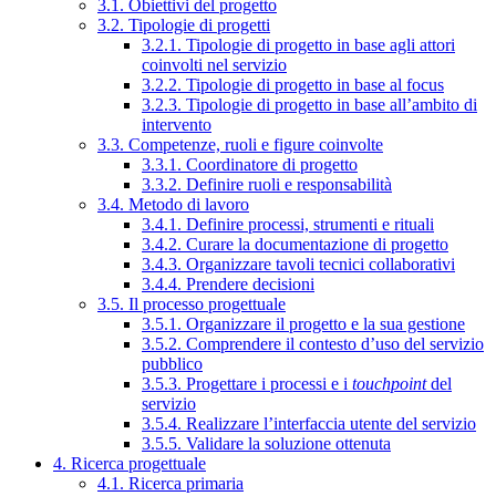
3.1. Obiettivi del progetto
3.2. Tipologie di progetti
3.2.1. Tipologie di progetto in base agli attori
coinvolti nel servizio
3.2.2. Tipologie di progetto in base al focus
3.2.3. Tipologie di progetto in base all’ambito di
intervento
3.3. Competenze, ruoli e figure coinvolte
3.3.1. Coordinatore di progetto
3.3.2. Definire ruoli e responsabilità
3.4. Metodo di lavoro
3.4.1. Definire processi, strumenti e rituali
3.4.2. Curare la documentazione di progetto
3.4.3. Organizzare tavoli tecnici collaborativi
3.4.4. Prendere decisioni
3.5. Il processo progettuale
3.5.1. Organizzare il progetto e la sua gestione
3.5.2. Comprendere il contesto d’uso del servizio
pubblico
3.5.3. Progettare i processi e i
touchpoint
del
servizio
3.5.4. Realizzare l’interfaccia utente del servizio
3.5.5. Validare la soluzione ottenuta
4. Ricerca progettuale
4.1. Ricerca primaria