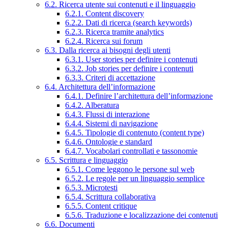
6.2. Ricerca utente sui contenuti e il linguaggio
6.2.1. Content discovery
6.2.2. Dati di ricerca (search keywords)
6.2.3. Ricerca tramite analytics
6.2.4. Ricerca sui forum
6.3. Dalla ricerca ai bisogni degli utenti
6.3.1. User stories per definire i contenuti
6.3.2. Job stories per definire i contenuti
6.3.3. Criteri di accettazione
6.4. Architettura dell’informazione
6.4.1. Definire l’architettura dell’informazione
6.4.2. Alberatura
6.4.3. Flussi di interazione
6.4.4. Sistemi di navigazione
6.4.5. Tipologie di contenuto (content type)
6.4.6. Ontologie e standard
6.4.7. Vocabolari controllati e tassonomie
6.5. Scrittura e linguaggio
6.5.1. Come leggono le persone sul web
6.5.2. Le regole per un linguaggio semplice
6.5.3. Microtesti
6.5.4. Scrittura collaborativa
6.5.5. Content critique
6.5.6. Traduzione e localizzazione dei contenuti
6.6. Documenti