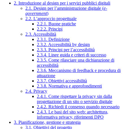
2. Introduzione al design per i servizi pubblici digitali
2.1. Design per l’amministrazione digitale (
e-
government
)
2.2. L’approccio progettuale
2.2.1. Buone pratiche
2.2.2. Principi
2.3. Accessibilità
2.3.1. Definizione
2.3.2. Accessibilità by design
2.3.3. Principi per l’accessibilità
2.3.4. Linee guida e criteri di successo
2.3.5. Come rilasciare una dichiarazione di
accessibilità
2.3.6. Meccanismo di feedback e procedura di
attuazione
2.3.7. Obiettivi accessibilità
2.3.8. Normativa e approfondimenti
2.4. Privacy
2.4.1. Come rispettare la privacy sin dalla
progettazione di un sito o servizio digitale
2.4.2. Richiedi il consenso quando necessario
2.4.3. Le basi del sito web: architettura,
informativa privacy, riferimenti DPO
3. Pianificazione, gestione e strategia
3.1. Obiettivi del progetto