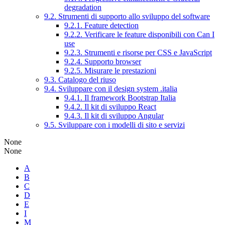
degradation
9.2. Strumenti di supporto allo sviluppo del software
9.2.1. Feature detection
9.2.2. Verificare le feature disponibili con Can I
use
9.2.3. Strumenti e risorse per CSS e JavaScript
9.2.4. Supporto browser
9.2.5. Misurare le prestazioni
9.3. Catalogo del riuso
9.4. Sviluppare con il design system .italia
9.4.1. Il framework Bootstrap Italia
9.4.2. Il kit di sviluppo React
9.4.3. Il kit di sviluppo Angular
9.5. Sviluppare con i modelli di sito e servizi
None
None
A
B
C
D
E
I
M