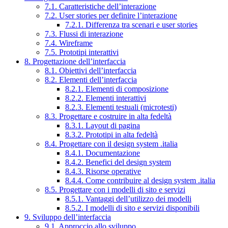
7.1. Caratteristiche dell’interazione
7.2. User stories per definire l’interazione
7.2.1. Differenza tra scenari e user stories
7.3. Flussi di interazione
7.4. Wireframe
7.5. Prototipi interattivi
8. Progettazione dell’interfaccia
8.1. Obiettivi dell’interfaccia
8.2. Elementi dell’interfaccia
8.2.1. Elementi di composizione
8.2.2. Elementi interattivi
8.2.3. Elementi testuali (microtesti)
8.3. Progettare e costruire in alta fedeltà
8.3.1. Layout di pagina
8.3.2. Prototipi in alta fedeltà
8.4. Progettare con il design system .italia
8.4.1. Documentazione
8.4.2. Benefici del design system
8.4.3. Risorse operative
8.4.4. Come contribuire al design system .italia
8.5. Progettare con i modelli di sito e servizi
8.5.1. Vantaggi dell’utilizzo dei modelli
8.5.2. I modelli di sito e servizi disponibili
9. Sviluppo dell’interfaccia
9.1. Approccio allo sviluppo