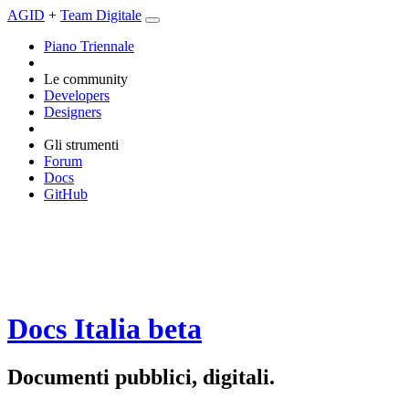
AGID
+
Team Digitale
Piano Triennale
Le community
Developers
Designers
Gli strumenti
Forum
Docs
GitHub
Docs Italia
beta
Documenti pubblici, digitali.