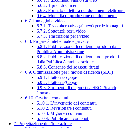
6.6.1. I documenti vanno sul web
6.6.2. Tipi di documenti
6.6.3. Formato di lettura dei documenti elettronici
6.6.4. Modalità di produzione dei documenti
6.7. Immagini e video
6.7.1. Testo alternativo (alt text) per le immagini
6.7.2. Sottotitoli per i video
6.7.3. Trascrizioni per i video
6.8. Proprietà intellettuale e privacy
6.8.1. Pubblicazione di contenuti prodotti dalla
Pubblica Amministrazione
6.8.2. Pubblicazione di contenuti non prodotti
dalla Pubblica Amministrazione
6.8.3. Consenso dei soggetti ritratti
6.9. Ottimizzazione per i motori di ricerca (SEO)
6.9.1. I fattori
on-page
6.9.2. I fattori
off-page
6.9.3. Strumenti di diagnostica SEO: Search
Console
6.10. Gestire i contenuti
6.10.1. L’inventario dei contenuti
6.10.2. Revisionare i contenuti
6.10.3. Migrare i contenuti
6.10.4. Pubblicare i contenuti
7. Progettazione dell’interazione