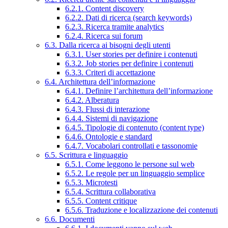
6.2.1. Content discovery
6.2.2. Dati di ricerca (search keywords)
6.2.3. Ricerca tramite analytics
6.2.4. Ricerca sui forum
6.3. Dalla ricerca ai bisogni degli utenti
6.3.1. User stories per definire i contenuti
6.3.2. Job stories per definire i contenuti
6.3.3. Criteri di accettazione
6.4. Architettura dell’informazione
6.4.1. Definire l’architettura dell’informazione
6.4.2. Alberatura
6.4.3. Flussi di interazione
6.4.4. Sistemi di navigazione
6.4.5. Tipologie di contenuto (content type)
6.4.6. Ontologie e standard
6.4.7. Vocabolari controllati e tassonomie
6.5. Scrittura e linguaggio
6.5.1. Come leggono le persone sul web
6.5.2. Le regole per un linguaggio semplice
6.5.3. Microtesti
6.5.4. Scrittura collaborativa
6.5.5. Content critique
6.5.6. Traduzione e localizzazione dei contenuti
6.6. Documenti