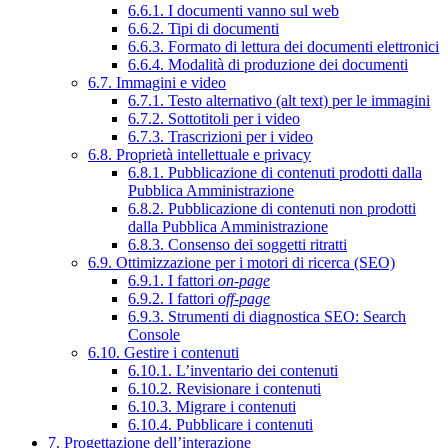
6.6.1. I documenti vanno sul web
6.6.2. Tipi di documenti
6.6.3. Formato di lettura dei documenti elettronici
6.6.4. Modalità di produzione dei documenti
6.7. Immagini e video
6.7.1. Testo alternativo (alt text) per le immagini
6.7.2. Sottotitoli per i video
6.7.3. Trascrizioni per i video
6.8. Proprietà intellettuale e privacy
6.8.1. Pubblicazione di contenuti prodotti dalla
Pubblica Amministrazione
6.8.2. Pubblicazione di contenuti non prodotti
dalla Pubblica Amministrazione
6.8.3. Consenso dei soggetti ritratti
6.9. Ottimizzazione per i motori di ricerca (SEO)
6.9.1. I fattori
on-page
6.9.2. I fattori
off-page
6.9.3. Strumenti di diagnostica SEO: Search
Console
6.10. Gestire i contenuti
6.10.1. L’inventario dei contenuti
6.10.2. Revisionare i contenuti
6.10.3. Migrare i contenuti
6.10.4. Pubblicare i contenuti
7. Progettazione dell’interazione