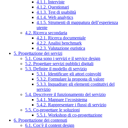
4.1.1. Interviste
4.1.2. Questionari
4.1.3. Test di usabilità
4.1.4. Web analytics
4.1.5. Strumenti di mappatura dell’esperienza
utente
4.2. Ricerca secondaria
4.2.1. Ricerca documentale
4.2.2. Analisi benchmark
4.2.3. Valutazione euristica
5. Progettazione dei servizi
5.1. Cosa sono i servizi e il service design
5.2. Progettare servizi pubblici digitali
5.3. Definire il modello di servizio
5.3.1. Identificare gli attori coinvolti
5.3.2. Formulare la proposta di valore
5.3.3. Inquadrare gli elementi costitutivi del
servizio
5.4. Descrivere il funzionamento del servizio
5.4.1. Mappare l’ecosistema
5.4.2. Rappresentare i flussi di servizio
5.5. Co-progettare le soluzioni
5.5.1. Workshop di co-progettazione
6. Progettazione dei contenuti
6.1. Cos’è il content design