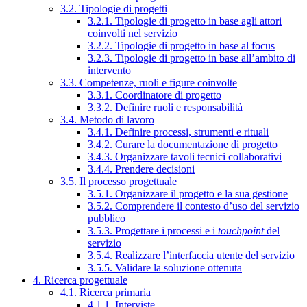
3.2. Tipologie di progetti
3.2.1. Tipologie di progetto in base agli attori
coinvolti nel servizio
3.2.2. Tipologie di progetto in base al focus
3.2.3. Tipologie di progetto in base all’ambito di
intervento
3.3. Competenze, ruoli e figure coinvolte
3.3.1. Coordinatore di progetto
3.3.2. Definire ruoli e responsabilità
3.4. Metodo di lavoro
3.4.1. Definire processi, strumenti e rituali
3.4.2. Curare la documentazione di progetto
3.4.3. Organizzare tavoli tecnici collaborativi
3.4.4. Prendere decisioni
3.5. Il processo progettuale
3.5.1. Organizzare il progetto e la sua gestione
3.5.2. Comprendere il contesto d’uso del servizio
pubblico
3.5.3. Progettare i processi e i
touchpoint
del
servizio
3.5.4. Realizzare l’interfaccia utente del servizio
3.5.5. Validare la soluzione ottenuta
4. Ricerca progettuale
4.1. Ricerca primaria
4.1.1. Interviste