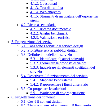
4.1.2. Questionari
4.1.3. Test di usabilità
4.1.4. Web analytics
4.1.5. Strumenti di mappatura dell’esperienza
utente
4.2. Ricerca secondaria
4.2.1. Ricerca documentale
4.2.2. Analisi benchmark
4.2.3. Valutazione euristica
5. Progettazione dei servizi
5.1. Cosa sono i servizi e il service design
5.2. Progettare servizi pubblici digitali
5.3. Definire il modello di servizio
5.3.1. Identificare gli attori coinvolti
5.3.2. Formulare la proposta di valore
5.3.3. Inquadrare gli elementi costitutivi del
servizio
5.4. Descrivere il funzionamento del servizio
5.4.1. Mappare l’ecosistema
5.4.2. Rappresentare i flussi di servizio
5.5. Co-progettare le soluzioni
5.5.1. Workshop di co-progettazione
6. Progettazione dei contenuti
6.1. Cos’è il content design
6.2. Ricerca utente sui contenuti e il linguaggio