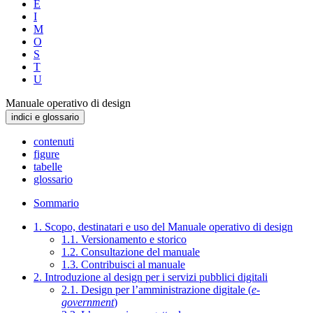
E
I
M
O
S
T
U
Manuale operativo di design
indici e glossario
contenuti
figure
tabelle
glossario
Sommario
1. Scopo, destinatari e uso del Manuale operativo di design
1.1. Versionamento e storico
1.2. Consultazione del manuale
1.3. Contribuisci al manuale
2. Introduzione al design per i servizi pubblici digitali
2.1. Design per l’amministrazione digitale (
e-
government
)