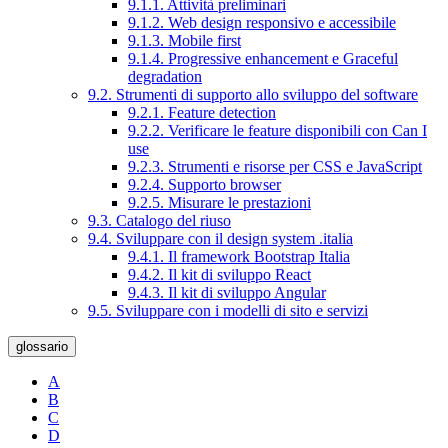
9.1.1. Attività preliminari
9.1.2. Web design responsivo e accessibile
9.1.3. Mobile first
9.1.4. Progressive enhancement e Graceful
degradation
9.2. Strumenti di supporto allo sviluppo del software
9.2.1. Feature detection
9.2.2. Verificare le feature disponibili con Can I
use
9.2.3. Strumenti e risorse per CSS e JavaScript
9.2.4. Supporto browser
9.2.5. Misurare le prestazioni
9.3. Catalogo del riuso
9.4. Sviluppare con il design system .italia
9.4.1. Il framework Bootstrap Italia
9.4.2. Il kit di sviluppo React
9.4.3. Il kit di sviluppo Angular
9.5. Sviluppare con i modelli di sito e servizi
glossario
A
B
C
D