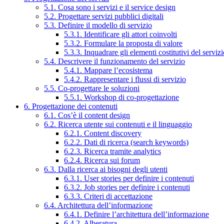
5.1. Cosa sono i servizi e il service design
5.2. Progettare servizi pubblici digitali
5.3. Definire il modello di servizio
5.3.1. Identificare gli attori coinvolti
5.3.2. Formulare la proposta di valore
5.3.3. Inquadrare gli elementi costitutivi del serviz
5.4. Descrivere il funzionamento del servizio
5.4.1. Mappare l’ecosistema
5.4.2. Rappresentare i flussi di servizio
5.5. Co-progettare le soluzioni
5.5.1. Workshop di co-progettazione
6. Progettazione dei contenuti
6.1. Cos’è il content design
6.2. Ricerca utente sui contenuti e il linguaggio
6.2.1. Content discovery
6.2.2. Dati di ricerca (search keywords)
6.2.3. Ricerca tramite analytics
6.2.4. Ricerca sui forum
6.3. Dalla ricerca ai bisogni degli utenti
6.3.1. User stories per definire i contenuti
6.3.2. Job stories per definire i contenuti
6.3.3. Criteri di accettazione
6.4. Architettura dell’informazione
6.4.1. Definire l’architettura dell’informazione
6.4.2. Alberatura