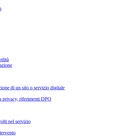
)
ilità
azione
ione di un sito o servizio digitale
va privacy, riferimenti DPO
olti nel servizio
ntervento