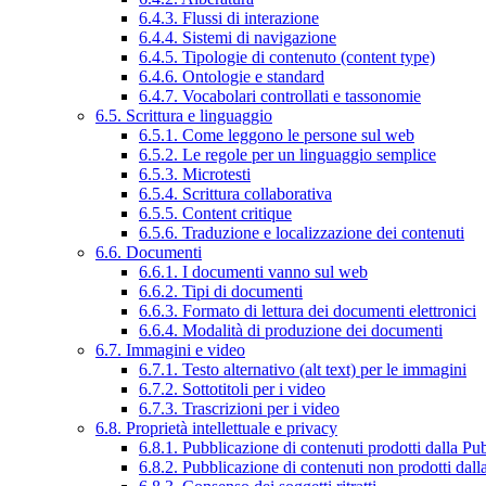
6.4.3. Flussi di interazione
6.4.4. Sistemi di navigazione
6.4.5. Tipologie di contenuto (content type)
6.4.6. Ontologie e standard
6.4.7. Vocabolari controllati e tassonomie
6.5. Scrittura e linguaggio
6.5.1. Come leggono le persone sul web
6.5.2. Le regole per un linguaggio semplice
6.5.3. Microtesti
6.5.4. Scrittura collaborativa
6.5.5. Content critique
6.5.6. Traduzione e localizzazione dei contenuti
6.6. Documenti
6.6.1. I documenti vanno sul web
6.6.2. Tipi di documenti
6.6.3. Formato di lettura dei documenti elettronici
6.6.4. Modalità di produzione dei documenti
6.7. Immagini e video
6.7.1. Testo alternativo (alt text) per le immagini
6.7.2. Sottotitoli per i video
6.7.3. Trascrizioni per i video
6.8. Proprietà intellettuale e privacy
6.8.1. Pubblicazione di contenuti prodotti dalla P
6.8.2. Pubblicazione di contenuti non prodotti dal