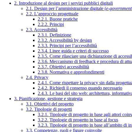
2. Introduzione al design per i servizi pubblici digitali
2.1. Design per l’amministrazione digitale (
e-government
2.2. L’approccio progettuale
2.2.1. Buone pratiche
2.2.2. Principi
2.3. Accessibilità
2.3.1. Definizione
2.3.2. Accessibilità by design
2.3.3. Principi per l’accessibilità
2.3.4. Linee guida e criteri di successo
2.3.5. Come rilasciare una dichiarazione di accessib
2.3.6. Meccanismo di feedback e procedura di attu
2.3.7. Obiettivi accessibilità
2.3.8. Normativa e approfondimenti
2.4. Privacy
2.4.1. Come rispettare la privacy sin dalla progettaz
2.4.2. Richiedi il consenso quando necessario
2.4.3. Le basi del sito web: architettura, informati
3. Pianificazione, gestione e strategia
3.1. Obiettivi del progetto
3.2. Tipologie di progetti
3.2.1. Tipologie di progetto in base agli attori coinv
3.2.2. Tipologie di progetto in base al focus
3.2.3. Tipologie di progetto in base all’ambito di i
3.3. Competenze, ruoli e figure coinvolte