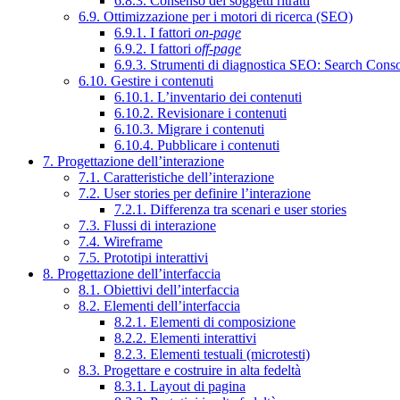
6.8.3. Consenso dei soggetti ritratti
6.9. Ottimizzazione per i motori di ricerca (SEO)
6.9.1. I fattori
on-page
6.9.2. I fattori
off-page
6.9.3. Strumenti di diagnostica SEO: Search Cons
6.10. Gestire i contenuti
6.10.1. L’inventario dei contenuti
6.10.2. Revisionare i contenuti
6.10.3. Migrare i contenuti
6.10.4. Pubblicare i contenuti
7. Progettazione dell’interazione
7.1. Caratteristiche dell’interazione
7.2. User stories per definire l’interazione
7.2.1. Differenza tra scenari e user stories
7.3. Flussi di interazione
7.4. Wireframe
7.5. Prototipi interattivi
8. Progettazione dell’interfaccia
8.1. Obiettivi dell’interfaccia
8.2. Elementi dell’interfaccia
8.2.1. Elementi di composizione
8.2.2. Elementi interattivi
8.2.3. Elementi testuali (microtesti)
8.3. Progettare e costruire in alta fedeltà
8.3.1. Layout di pagina