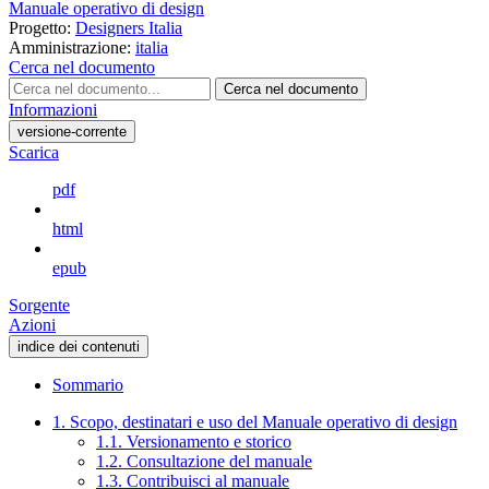
Manuale operativo di design
Progetto:
Designers Italia
Amministrazione:
italia
Cerca nel documento
Cerca nel documento
Informazioni
versione-corrente
Scarica
pdf
html
epub
Sorgente
Azioni
indice dei contenuti
Sommario
1. Scopo, destinatari e uso del Manuale operativo di design
1.1. Versionamento e storico
1.2. Consultazione del manuale
1.3. Contribuisci al manuale