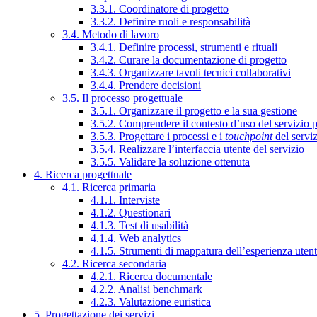
3.3.1. Coordinatore di progetto
3.3.2. Definire ruoli e responsabilità
3.4. Metodo di lavoro
3.4.1. Definire processi, strumenti e rituali
3.4.2. Curare la documentazione di progetto
3.4.3. Organizzare tavoli tecnici collaborativi
3.4.4. Prendere decisioni
3.5. Il processo progettuale
3.5.1. Organizzare il progetto e la sua gestione
3.5.2. Comprendere il contesto d’uso del servizio 
3.5.3. Progettare i processi e i
touchpoint
del servi
3.5.4. Realizzare l’interfaccia utente del servizio
3.5.5. Validare la soluzione ottenuta
4. Ricerca progettuale
4.1. Ricerca primaria
4.1.1. Interviste
4.1.2. Questionari
4.1.3. Test di usabilità
4.1.4. Web analytics
4.1.5. Strumenti di mappatura dell’esperienza uten
4.2. Ricerca secondaria
4.2.1. Ricerca documentale
4.2.2. Analisi benchmark
4.2.3. Valutazione euristica
5. Progettazione dei servizi