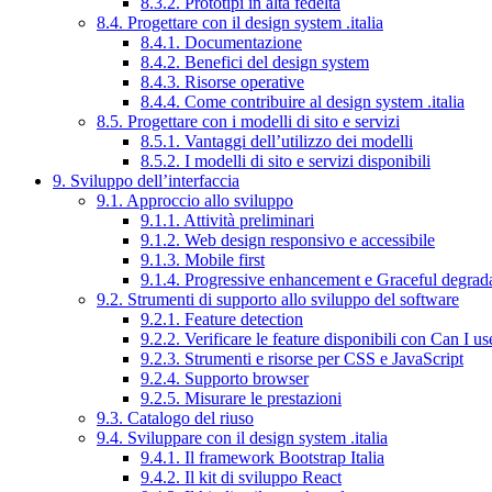
8.3.2. Prototipi in alta fedeltà
8.4. Progettare con il design system .italia
8.4.1. Documentazione
8.4.2. Benefici del design system
8.4.3. Risorse operative
8.4.4. Come contribuire al design system .italia
8.5. Progettare con i modelli di sito e servizi
8.5.1. Vantaggi dell’utilizzo dei modelli
8.5.2. I modelli di sito e servizi disponibili
9. Sviluppo dell’interfaccia
9.1. Approccio allo sviluppo
9.1.1. Attività preliminari
9.1.2. Web design responsivo e accessibile
9.1.3. Mobile first
9.1.4. Progressive enhancement e Graceful degrad
9.2. Strumenti di supporto allo sviluppo del software
9.2.1. Feature detection
9.2.2. Verificare le feature disponibili con Can I us
9.2.3. Strumenti e risorse per CSS e JavaScript
9.2.4. Supporto browser
9.2.5. Misurare le prestazioni
9.3. Catalogo del riuso
9.4. Sviluppare con il design system .italia
9.4.1. Il framework Bootstrap Italia
9.4.2. Il kit di sviluppo React