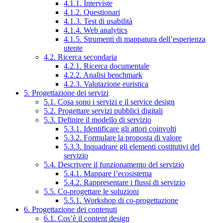
4.1.1. Interviste
4.1.2. Questionari
4.1.3. Test di usabilità
4.1.4. Web analytics
4.1.5. Strumenti di mappatura dell’esperienza
utente
4.2. Ricerca secondaria
4.2.1. Ricerca documentale
4.2.2. Analisi benchmark
4.2.3. Valutazione euristica
5. Progettazione dei servizi
5.1. Cosa sono i servizi e il service design
5.2. Progettare servizi pubblici digitali
5.3. Definire il modello di servizio
5.3.1. Identificare gli attori coinvolti
5.3.2. Formulare la proposta di valore
5.3.3. Inquadrare gli elementi costitutivi del
servizio
5.4. Descrivere il funzionamento del servizio
5.4.1. Mappare l’ecosistema
5.4.2. Rappresentare i flussi di servizio
5.5. Co-progettare le soluzioni
5.5.1. Workshop di co-progettazione
6. Progettazione dei contenuti
6.1. Cos’è il content design