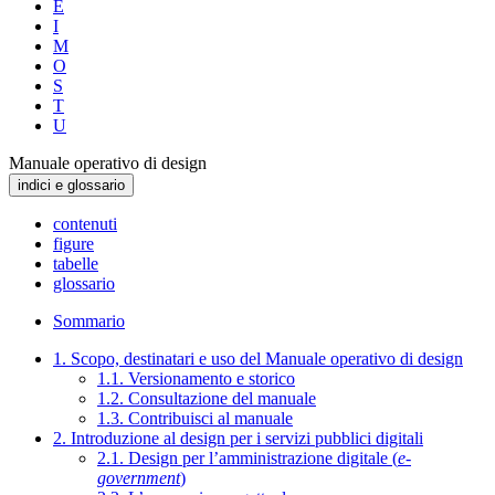
E
I
M
O
S
T
U
Manuale operativo di design
indici e glossario
contenuti
figure
tabelle
glossario
Sommario
1. Scopo, destinatari e uso del Manuale operativo di design
1.1. Versionamento e storico
1.2. Consultazione del manuale
1.3. Contribuisci al manuale
2. Introduzione al design per i servizi pubblici digitali
2.1. Design per l’amministrazione digitale (
e-
government
)