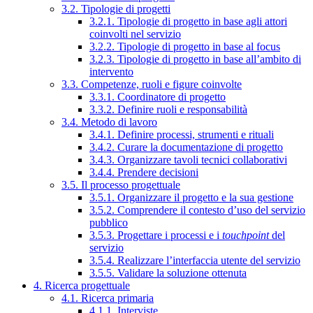
3.2. Tipologie di progetti
3.2.1. Tipologie di progetto in base agli attori
coinvolti nel servizio
3.2.2. Tipologie di progetto in base al focus
3.2.3. Tipologie di progetto in base all’ambito di
intervento
3.3. Competenze, ruoli e figure coinvolte
3.3.1. Coordinatore di progetto
3.3.2. Definire ruoli e responsabilità
3.4. Metodo di lavoro
3.4.1. Definire processi, strumenti e rituali
3.4.2. Curare la documentazione di progetto
3.4.3. Organizzare tavoli tecnici collaborativi
3.4.4. Prendere decisioni
3.5. Il processo progettuale
3.5.1. Organizzare il progetto e la sua gestione
3.5.2. Comprendere il contesto d’uso del servizio
pubblico
3.5.3. Progettare i processi e i
touchpoint
del
servizio
3.5.4. Realizzare l’interfaccia utente del servizio
3.5.5. Validare la soluzione ottenuta
4. Ricerca progettuale
4.1. Ricerca primaria
4.1.1. Interviste