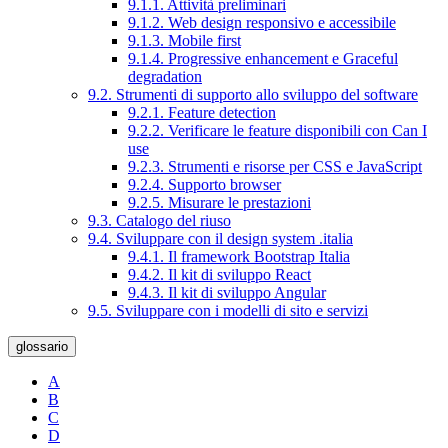
9.1.1. Attività preliminari
9.1.2. Web design responsivo e accessibile
9.1.3. Mobile first
9.1.4. Progressive enhancement e Graceful
degradation
9.2. Strumenti di supporto allo sviluppo del software
9.2.1. Feature detection
9.2.2. Verificare le feature disponibili con Can I
use
9.2.3. Strumenti e risorse per CSS e JavaScript
9.2.4. Supporto browser
9.2.5. Misurare le prestazioni
9.3. Catalogo del riuso
9.4. Sviluppare con il design system .italia
9.4.1. Il framework Bootstrap Italia
9.4.2. Il kit di sviluppo React
9.4.3. Il kit di sviluppo Angular
9.5. Sviluppare con i modelli di sito e servizi
glossario
A
B
C
D