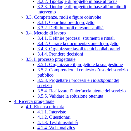
3.2.2. Tipologie di progetto in base al focus
3.2.3. Tipologie di progetto in base all’ambito di
intervento
3.3. Competenze, ruoli e figure coinvolte
3.3.1. Coordinatore di progetto
3.3.2. Definire ruoli e responsabilità
3.4. Metodo di lavoro
3.4.1. Definire processi, strumenti e rituali
3.4.2. Curare la documentazione di progetto
3.4.3. Organizzare tavoli tecnici collaborativi
3.4.4. Prendere decisioni
3.5. Il processo progettuale
3.5.1. Organizzare il progetto e la sua gestione
3.5.2. Comprendere il contesto d’uso del servizio
pubblico
3.5.3. Progettare i processi e i
touchpoint
del
servizio
3.5.4. Realizzare l’interfaccia utente del servizio
3.5.5. Validare la soluzione ottenuta
4. Ricerca progettuale
4.1. Ricerca primaria
4.1.1. Interviste
4.1.2. Questionari
4.1.3. Test di usabilità
4.1.4. Web analytics