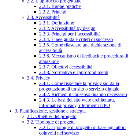
2.2. L’approccio progettuale
2.2.1. Buone pratiche
2.2.2. Principi
2.3. Accessibilità
2.3.1. Definizione
2.3.2. Accessibilità by design
2.3.3. Principi per l’accessibilità
2.3.4. Linee guida e criteri di successo
2.3.5. Come rilasciare una dichiarazione di
accessibilità
2.3.6. Meccanismo di feedback e procedura di
attuazione
2.3.7. Obiettivi accessibilità
2.3.8. Normativa e approfondimenti
2.4. Privacy
2.4.1. Come rispettare la privacy sin dalla
progettazione di un sito o servizio digitale
2.4.2. Richiedi il consenso quando necessario
2.4.3. Le basi del sito web: architettura,
informativa privacy, riferimenti DPO
3. Pianificazione, gestione e strategia
3.1. Obiettivi del progetto
3.2. Tipologie di progetti
3.2.1. Tipologie di progetto in base agli attori
coinvolti nel servizio