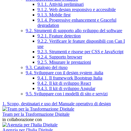
9.1.1. Attività preliminari
9.1.2. Web design responsivo e accessibile
9.1.3. Mobile first
9.1.4. Progressive enhancement e Graceful
degradation
9.2. Strumenti di supporto allo sviluppo del software
9.2.1. Feature detection
9.2.2. Verificare le feature disponibili con Can I
use
9.2.3. Strumenti e risorse per CSS e JavaScript
9.2.4. Supporto browser
9.2.5. Misurare le prestazioni
9.3. Catalogo del riuso
9.4. Sviluppare con il design system .italia
9.4.1. Il framework Bootstrap Italia
9.4.2. Il kit di sviluppo React
9.4.3. Il kit di sviluppo Angular
9.5. Sviluppare con i modelli di sito e servizi
1. Scopo, destinatari e uso del Manuale operativo di design
Team per la Trasformazione Digitale
in collaborazione con
Agenzia per l'Italia Digitale