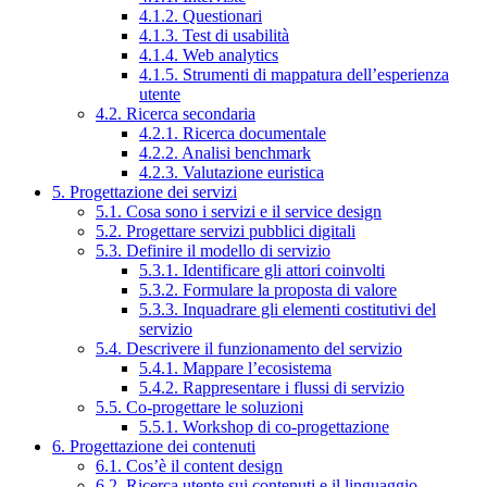
4.1.2. Questionari
4.1.3. Test di usabilità
4.1.4. Web analytics
4.1.5. Strumenti di mappatura dell’esperienza
utente
4.2. Ricerca secondaria
4.2.1. Ricerca documentale
4.2.2. Analisi benchmark
4.2.3. Valutazione euristica
5. Progettazione dei servizi
5.1. Cosa sono i servizi e il service design
5.2. Progettare servizi pubblici digitali
5.3. Definire il modello di servizio
5.3.1. Identificare gli attori coinvolti
5.3.2. Formulare la proposta di valore
5.3.3. Inquadrare gli elementi costitutivi del
servizio
5.4. Descrivere il funzionamento del servizio
5.4.1. Mappare l’ecosistema
5.4.2. Rappresentare i flussi di servizio
5.5. Co-progettare le soluzioni
5.5.1. Workshop di co-progettazione
6. Progettazione dei contenuti
6.1. Cos’è il content design
6.2. Ricerca utente sui contenuti e il linguaggio