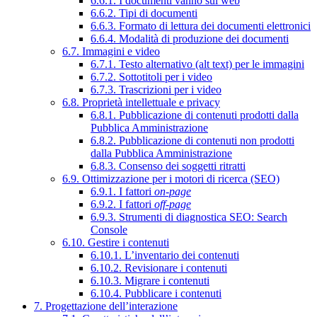
6.6.1. I documenti vanno sul web
6.6.2. Tipi di documenti
6.6.3. Formato di lettura dei documenti elettronici
6.6.4. Modalità di produzione dei documenti
6.7. Immagini e video
6.7.1. Testo alternativo (alt text) per le immagini
6.7.2. Sottotitoli per i video
6.7.3. Trascrizioni per i video
6.8. Proprietà intellettuale e privacy
6.8.1. Pubblicazione di contenuti prodotti dalla
Pubblica Amministrazione
6.8.2. Pubblicazione di contenuti non prodotti
dalla Pubblica Amministrazione
6.8.3. Consenso dei soggetti ritratti
6.9. Ottimizzazione per i motori di ricerca (SEO)
6.9.1. I fattori
on-page
6.9.2. I fattori
off-page
6.9.3. Strumenti di diagnostica SEO: Search
Console
6.10. Gestire i contenuti
6.10.1. L’inventario dei contenuti
6.10.2. Revisionare i contenuti
6.10.3. Migrare i contenuti
6.10.4. Pubblicare i contenuti
7. Progettazione dell’interazione