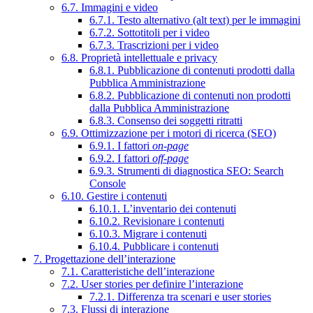
6.7. Immagini e video
6.7.1. Testo alternativo (alt text) per le immagini
6.7.2. Sottotitoli per i video
6.7.3. Trascrizioni per i video
6.8. Proprietà intellettuale e privacy
6.8.1. Pubblicazione di contenuti prodotti dalla
Pubblica Amministrazione
6.8.2. Pubblicazione di contenuti non prodotti
dalla Pubblica Amministrazione
6.8.3. Consenso dei soggetti ritratti
6.9. Ottimizzazione per i motori di ricerca (SEO)
6.9.1. I fattori
on-page
6.9.2. I fattori
off-page
6.9.3. Strumenti di diagnostica SEO: Search
Console
6.10. Gestire i contenuti
6.10.1. L’inventario dei contenuti
6.10.2. Revisionare i contenuti
6.10.3. Migrare i contenuti
6.10.4. Pubblicare i contenuti
7. Progettazione dell’interazione
7.1. Caratteristiche dell’interazione
7.2. User stories per definire l’interazione
7.2.1. Differenza tra scenari e user stories
7.3. Flussi di interazione