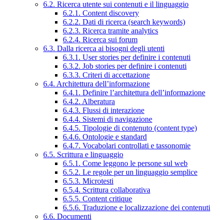
6.2. Ricerca utente sui contenuti e il linguaggio
6.2.1. Content discovery
6.2.2. Dati di ricerca (search keywords)
6.2.3. Ricerca tramite analytics
6.2.4. Ricerca sui forum
6.3. Dalla ricerca ai bisogni degli utenti
6.3.1. User stories per definire i contenuti
6.3.2. Job stories per definire i contenuti
6.3.3. Criteri di accettazione
6.4. Architettura dell’informazione
6.4.1. Definire l’architettura dell’informazione
6.4.2. Alberatura
6.4.3. Flussi di interazione
6.4.4. Sistemi di navigazione
6.4.5. Tipologie di contenuto (content type)
6.4.6. Ontologie e standard
6.4.7. Vocabolari controllati e tassonomie
6.5. Scrittura e linguaggio
6.5.1. Come leggono le persone sul web
6.5.2. Le regole per un linguaggio semplice
6.5.3. Microtesti
6.5.4. Scrittura collaborativa
6.5.5. Content critique
6.5.6. Traduzione e localizzazione dei contenuti
6.6. Documenti