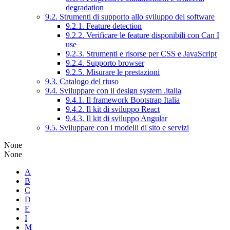
degradation
9.2. Strumenti di supporto allo sviluppo del software
9.2.1. Feature detection
9.2.2. Verificare le feature disponibili con Can I
use
9.2.3. Strumenti e risorse per CSS e JavaScript
9.2.4. Supporto browser
9.2.5. Misurare le prestazioni
9.3. Catalogo del riuso
9.4. Sviluppare con il design system .italia
9.4.1. Il framework Bootstrap Italia
9.4.2. Il kit di sviluppo React
9.4.3. Il kit di sviluppo Angular
9.5. Sviluppare con i modelli di sito e servizi
None
None
A
B
C
D
E
I
M