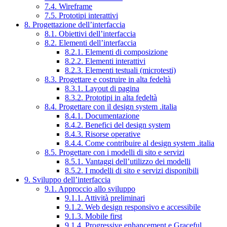
7.4. Wireframe
7.5. Prototipi interattivi
8. Progettazione dell’interfaccia
8.1. Obiettivi dell’interfaccia
8.2. Elementi dell’interfaccia
8.2.1. Elementi di composizione
8.2.2. Elementi interattivi
8.2.3. Elementi testuali (microtesti)
8.3. Progettare e costruire in alta fedeltà
8.3.1. Layout di pagina
8.3.2. Prototipi in alta fedeltà
8.4. Progettare con il design system .italia
8.4.1. Documentazione
8.4.2. Benefici del design system
8.4.3. Risorse operative
8.4.4. Come contribuire al design system .italia
8.5. Progettare con i modelli di sito e servizi
8.5.1. Vantaggi dell’utilizzo dei modelli
8.5.2. I modelli di sito e servizi disponibili
9. Sviluppo dell’interfaccia
9.1. Approccio allo sviluppo
9.1.1. Attività preliminari
9.1.2. Web design responsivo e accessibile
9.1.3. Mobile first
9.1.4. Progressive enhancement e Graceful