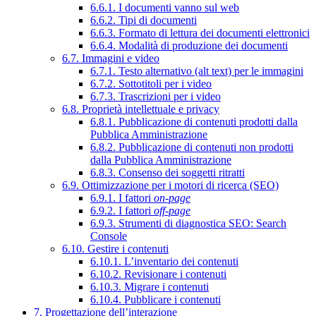
6.6.1. I documenti vanno sul web
6.6.2. Tipi di documenti
6.6.3. Formato di lettura dei documenti elettronici
6.6.4. Modalità di produzione dei documenti
6.7. Immagini e video
6.7.1. Testo alternativo (alt text) per le immagini
6.7.2. Sottotitoli per i video
6.7.3. Trascrizioni per i video
6.8. Proprietà intellettuale e privacy
6.8.1. Pubblicazione di contenuti prodotti dalla
Pubblica Amministrazione
6.8.2. Pubblicazione di contenuti non prodotti
dalla Pubblica Amministrazione
6.8.3. Consenso dei soggetti ritratti
6.9. Ottimizzazione per i motori di ricerca (SEO)
6.9.1. I fattori
on-page
6.9.2. I fattori
off-page
6.9.3. Strumenti di diagnostica SEO: Search
Console
6.10. Gestire i contenuti
6.10.1. L’inventario dei contenuti
6.10.2. Revisionare i contenuti
6.10.3. Migrare i contenuti
6.10.4. Pubblicare i contenuti
7. Progettazione dell’interazione