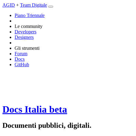
AGID
+
Team Digitale
Piano Triennale
Le community
Developers
Designers
Gli strumenti
Forum
Docs
GitHub
Docs Italia
beta
Documenti pubblici, digitali.