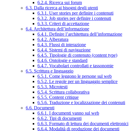
6.2.4. Ricerca sui forum
6.3. Dalla ricerca ai bisogni degli utenti
6.3.1. User stories per definire i contenuti
6.3.2. Job stories per definire i contenuti
6.3.3. Criteri di accettazione
6.4. Architettura dell’informazione
6.4.1. Definire l’architettura dell’informazione
6.4.2. Alberatura
6.4.3. Flussi di interazione
6.4.4. Sistemi di navigazione
6.4.5. Tipologie di contenuto (content type)
6.4.6. Ontologie e standard
6.4.7. Vocabolari controllati e tassonomie
6.5. Scrittura e linguaggio
6.5.1. Come leggono le persone sul web
6.5.2. Le regole per un linguaggio semplice
6.5.3. Microtesti
6.5.4. Scrittura collaborativa
6.5.5. Content critique
6.5.6. Traduzione e localizzazione dei contenuti
6.6. Documenti
6.6.1. I documenti vanno sul web
6.6.2. Tipi di documenti
6.6.3. Formato di lettura dei documenti elettronici
6.6.4. Modalità di produzione dei documenti