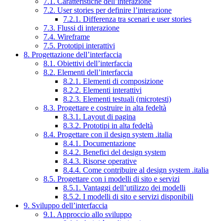
7.1. Caratteristiche dell’interazione
7.2. User stories per definire l’interazione
7.2.1. Differenza tra scenari e user stories
7.3. Flussi di interazione
7.4. Wireframe
7.5. Prototipi interattivi
8. Progettazione dell’interfaccia
8.1. Obiettivi dell’interfaccia
8.2. Elementi dell’interfaccia
8.2.1. Elementi di composizione
8.2.2. Elementi interattivi
8.2.3. Elementi testuali (microtesti)
8.3. Progettare e costruire in alta fedeltà
8.3.1. Layout di pagina
8.3.2. Prototipi in alta fedeltà
8.4. Progettare con il design system .italia
8.4.1. Documentazione
8.4.2. Benefici del design system
8.4.3. Risorse operative
8.4.4. Come contribuire al design system .italia
8.5. Progettare con i modelli di sito e servizi
8.5.1. Vantaggi dell’utilizzo dei modelli
8.5.2. I modelli di sito e servizi disponibili
9. Sviluppo dell’interfaccia
9.1. Approccio allo sviluppo