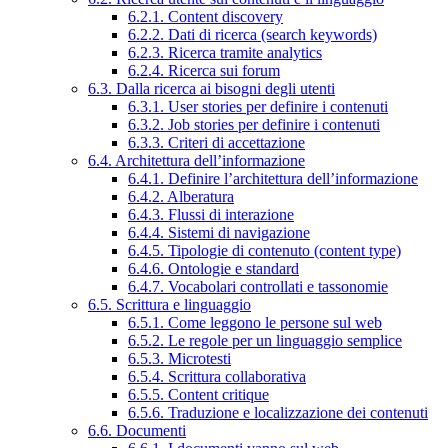
6.2.1. Content discovery
6.2.2. Dati di ricerca (search keywords)
6.2.3. Ricerca tramite analytics
6.2.4. Ricerca sui forum
6.3. Dalla ricerca ai bisogni degli utenti
6.3.1. User stories per definire i contenuti
6.3.2. Job stories per definire i contenuti
6.3.3. Criteri di accettazione
6.4. Architettura dell’informazione
6.4.1. Definire l’architettura dell’informazione
6.4.2. Alberatura
6.4.3. Flussi di interazione
6.4.4. Sistemi di navigazione
6.4.5. Tipologie di contenuto (content type)
6.4.6. Ontologie e standard
6.4.7. Vocabolari controllati e tassonomie
6.5. Scrittura e linguaggio
6.5.1. Come leggono le persone sul web
6.5.2. Le regole per un linguaggio semplice
6.5.3. Microtesti
6.5.4. Scrittura collaborativa
6.5.5. Content critique
6.5.6. Traduzione e localizzazione dei contenuti
6.6. Documenti