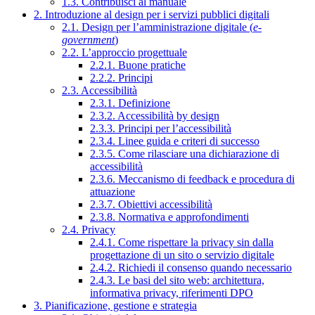
1.3. Contribuisci al manuale
2. Introduzione al design per i servizi pubblici digitali
2.1. Design per l’amministrazione digitale (
e-
government
)
2.2. L’approccio progettuale
2.2.1. Buone pratiche
2.2.2. Principi
2.3. Accessibilità
2.3.1. Definizione
2.3.2. Accessibilità by design
2.3.3. Principi per l’accessibilità
2.3.4. Linee guida e criteri di successo
2.3.5. Come rilasciare una dichiarazione di
accessibilità
2.3.6. Meccanismo di feedback e procedura di
attuazione
2.3.7. Obiettivi accessibilità
2.3.8. Normativa e approfondimenti
2.4. Privacy
2.4.1. Come rispettare la privacy sin dalla
progettazione di un sito o servizio digitale
2.4.2. Richiedi il consenso quando necessario
2.4.3. Le basi del sito web: architettura,
informativa privacy, riferimenti DPO
3. Pianificazione, gestione e strategia