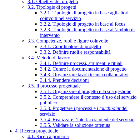
3.1. Obiettivi del progetto
3.2. Tipologie di progetti
3.2.1. Tipologie di progetto in base agli attori
coinvolti nel servizio
3.2.2. Tipologie di progetto in base al focus
3.2.3. Tipologie di progetto in base all’ambito di
intervento
3.3. Competenze, ruoli e figure coinvolte
3.3.1. Coordinatore di progetto
3.3.2. Definire ruoli e responsabilità
3.4. Metodo di lavoro
3.4.1. Definire processi, strumenti e rituali
3.4.2. Curare la documentazione di progetto
3.4.3. Organizzare tavoli tecnici collaborativi
3.4.4. Prendere decisioni
3.5. Il processo progettuale
3.5.1. Organizzare il progetto e la sua gestione
3.5.2. Comprendere il contesto d’uso del servizio
pubblico
3.5.3. Progettare i processi e i
touchpoint
del
servizio
3.5.4. Realizzare l’interfaccia utente del servizio
3.5.5. Validare la soluzione ottenuta
4. Ricerca progettuale
4.1. Ricerca primaria