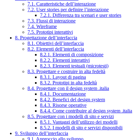
7.1. Caratteristiche dell’interazione
7.2. User stories per definire l’interazione
7.2.1. Differenza tra scenari e user stories
7.3. Flussi di interazione
7.4. Wireframe
7.5. Prototipi interattivi
8. Progettazione dell’interfaccia
8.1. Obiettivi dell’interfaccia
8.2. Elementi dell’interfaccia
8.2.1. Elementi di composizione
8.2.2. Elementi interattivi
8.2.3. Elementi testuali (microtesti)
8.3. Progettare e costruire in alta fedeltà
8.3.1. Layout di pagina
8.3.2. Prototipi in alta fedeltà
8.4. Progettare con il design system .italia
8.4.1. Documentazione
8.4.2. Benefici del design system
8.4.3. Risorse operative
8.4.4. Come contribuire al design system .italia
8.5. Progettare con i modelli di sito e servizi
8.5.1. Vantaggi dell’utilizzo dei modelli
8.5.2. I modelli di sito e servizi disponibili
9. Sviluppo dell’interfaccia
9.1. Approccio allo sviluppo