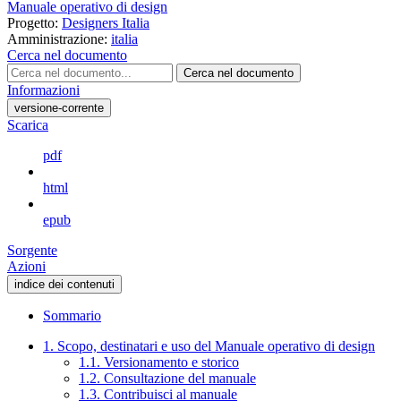
Manuale operativo di design
Progetto:
Designers Italia
Amministrazione:
italia
Cerca nel documento
Cerca nel documento
Informazioni
versione-corrente
Scarica
pdf
html
epub
Sorgente
Azioni
indice dei contenuti
Sommario
1. Scopo, destinatari e uso del Manuale operativo di design
1.1. Versionamento e storico
1.2. Consultazione del manuale
1.3. Contribuisci al manuale