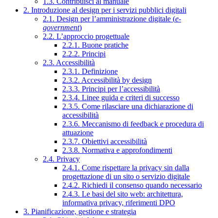
1.3. Contribuisci al manuale
2. Introduzione al design per i servizi pubblici digitali
2.1. Design per l’amministrazione digitale (
e-
government
)
2.2. L’approccio progettuale
2.2.1. Buone pratiche
2.2.2. Principi
2.3. Accessibilità
2.3.1. Definizione
2.3.2. Accessibilità by design
2.3.3. Principi per l’accessibilità
2.3.4. Linee guida e criteri di successo
2.3.5. Come rilasciare una dichiarazione di
accessibilità
2.3.6. Meccanismo di feedback e procedura di
attuazione
2.3.7. Obiettivi accessibilità
2.3.8. Normativa e approfondimenti
2.4. Privacy
2.4.1. Come rispettare la privacy sin dalla
progettazione di un sito o servizio digitale
2.4.2. Richiedi il consenso quando necessario
2.4.3. Le basi del sito web: architettura,
informativa privacy, riferimenti DPO
3. Pianificazione, gestione e strategia