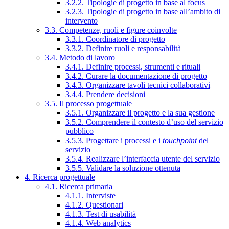
3.2.2. Tipologie di progetto in base al focus
3.2.3. Tipologie di progetto in base all’ambito di
intervento
3.3. Competenze, ruoli e figure coinvolte
3.3.1. Coordinatore di progetto
3.3.2. Definire ruoli e responsabilità
3.4. Metodo di lavoro
3.4.1. Definire processi, strumenti e rituali
3.4.2. Curare la documentazione di progetto
3.4.3. Organizzare tavoli tecnici collaborativi
3.4.4. Prendere decisioni
3.5. Il processo progettuale
3.5.1. Organizzare il progetto e la sua gestione
3.5.2. Comprendere il contesto d’uso del servizio
pubblico
3.5.3. Progettare i processi e i
touchpoint
del
servizio
3.5.4. Realizzare l’interfaccia utente del servizio
3.5.5. Validare la soluzione ottenuta
4. Ricerca progettuale
4.1. Ricerca primaria
4.1.1. Interviste
4.1.2. Questionari
4.1.3. Test di usabilità
4.1.4. Web analytics