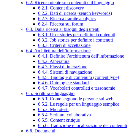
6.2. Ricerca utente sui contenuti e il linguaggio
6.2.1. Content discovery
6.2.2. Dati di ricerca (search keywords)
6.2.3. Ricerca tramite analytics
6.2.4. Ricerca sui forum
6.3. Dalla ricerca ai bisogni degli utenti
6.3.1. User stories per definire i contenuti
6.3.2. Job stories per definire i contenuti
6.3.3. Criteri di accettazione
6.4. Architettura dell’informazione
6.4.1. Definire l’architettura dell’informazione
6.4.2. Alberatura
6.4.3. Flussi di interazione
6.4.4. Sistemi di navigazione
6.4.5. Tipologie di contenuto (content type)
6.4.6. Ontologie e standard
6.4.7. Vocabolari controllati e tassonomie
6.5. Scrittura e linguaggio
6.5.1. Come leggono le persone sul web
6.5.2. Le regole per un linguaggio semplice
6.5.3. Microtesti
6.5.4. Scrittura collaborativa
6.5.5. Content critique
6.5.6. Traduzione e localizzazione dei contenuti
6.6. Documenti