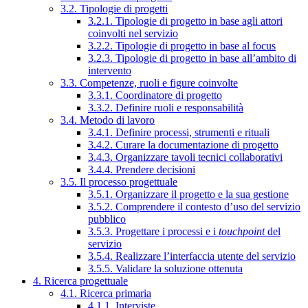
3.2. Tipologie di progetti
3.2.1. Tipologie di progetto in base agli attori
coinvolti nel servizio
3.2.2. Tipologie di progetto in base al focus
3.2.3. Tipologie di progetto in base all’ambito di
intervento
3.3. Competenze, ruoli e figure coinvolte
3.3.1. Coordinatore di progetto
3.3.2. Definire ruoli e responsabilità
3.4. Metodo di lavoro
3.4.1. Definire processi, strumenti e rituali
3.4.2. Curare la documentazione di progetto
3.4.3. Organizzare tavoli tecnici collaborativi
3.4.4. Prendere decisioni
3.5. Il processo progettuale
3.5.1. Organizzare il progetto e la sua gestione
3.5.2. Comprendere il contesto d’uso del servizio
pubblico
3.5.3. Progettare i processi e i
touchpoint
del
servizio
3.5.4. Realizzare l’interfaccia utente del servizio
3.5.5. Validare la soluzione ottenuta
4. Ricerca progettuale
4.1. Ricerca primaria
4.1.1. Interviste