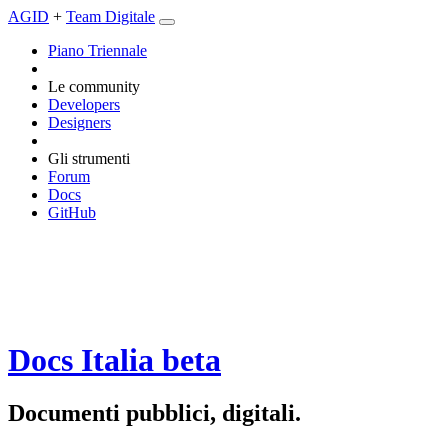
AGID
+
Team Digitale
Piano Triennale
Le community
Developers
Designers
Gli strumenti
Forum
Docs
GitHub
Docs Italia
beta
Documenti pubblici, digitali.