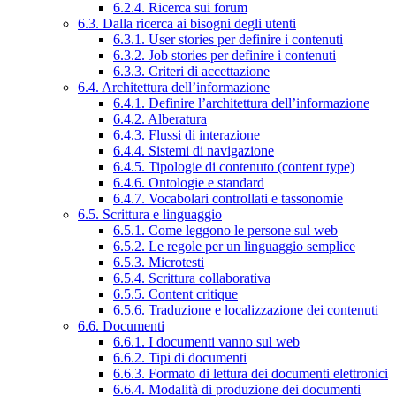
6.2.4. Ricerca sui forum
6.3. Dalla ricerca ai bisogni degli utenti
6.3.1. User stories per definire i contenuti
6.3.2. Job stories per definire i contenuti
6.3.3. Criteri di accettazione
6.4. Architettura dell’informazione
6.4.1. Definire l’architettura dell’informazione
6.4.2. Alberatura
6.4.3. Flussi di interazione
6.4.4. Sistemi di navigazione
6.4.5. Tipologie di contenuto (content type)
6.4.6. Ontologie e standard
6.4.7. Vocabolari controllati e tassonomie
6.5. Scrittura e linguaggio
6.5.1. Come leggono le persone sul web
6.5.2. Le regole per un linguaggio semplice
6.5.3. Microtesti
6.5.4. Scrittura collaborativa
6.5.5. Content critique
6.5.6. Traduzione e localizzazione dei contenuti
6.6. Documenti
6.6.1. I documenti vanno sul web
6.6.2. Tipi di documenti
6.6.3. Formato di lettura dei documenti elettronici
6.6.4. Modalità di produzione dei documenti