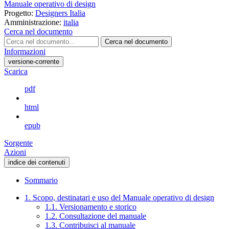
Manuale operativo di design
Progetto:
Designers Italia
Amministrazione:
italia
Cerca nel documento
Cerca nel documento
Informazioni
versione-corrente
Scarica
pdf
html
epub
Sorgente
Azioni
indice dei contenuti
Sommario
1. Scopo, destinatari e uso del Manuale operativo di design
1.1. Versionamento e storico
1.2. Consultazione del manuale
1.3. Contribuisci al manuale