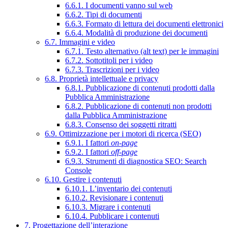
6.6.1. I documenti vanno sul web
6.6.2. Tipi di documenti
6.6.3. Formato di lettura dei documenti elettronici
6.6.4. Modalità di produzione dei documenti
6.7. Immagini e video
6.7.1. Testo alternativo (alt text) per le immagini
6.7.2. Sottotitoli per i video
6.7.3. Trascrizioni per i video
6.8. Proprietà intellettuale e privacy
6.8.1. Pubblicazione di contenuti prodotti dalla
Pubblica Amministrazione
6.8.2. Pubblicazione di contenuti non prodotti
dalla Pubblica Amministrazione
6.8.3. Consenso dei soggetti ritratti
6.9. Ottimizzazione per i motori di ricerca (SEO)
6.9.1. I fattori
on-page
6.9.2. I fattori
off-page
6.9.3. Strumenti di diagnostica SEO: Search
Console
6.10. Gestire i contenuti
6.10.1. L’inventario dei contenuti
6.10.2. Revisionare i contenuti
6.10.3. Migrare i contenuti
6.10.4. Pubblicare i contenuti
7. Progettazione dell’interazione