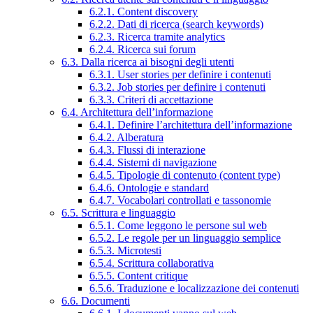
6.2.1. Content discovery
6.2.2. Dati di ricerca (search keywords)
6.2.3. Ricerca tramite analytics
6.2.4. Ricerca sui forum
6.3. Dalla ricerca ai bisogni degli utenti
6.3.1. User stories per definire i contenuti
6.3.2. Job stories per definire i contenuti
6.3.3. Criteri di accettazione
6.4. Architettura dell’informazione
6.4.1. Definire l’architettura dell’informazione
6.4.2. Alberatura
6.4.3. Flussi di interazione
6.4.4. Sistemi di navigazione
6.4.5. Tipologie di contenuto (content type)
6.4.6. Ontologie e standard
6.4.7. Vocabolari controllati e tassonomie
6.5. Scrittura e linguaggio
6.5.1. Come leggono le persone sul web
6.5.2. Le regole per un linguaggio semplice
6.5.3. Microtesti
6.5.4. Scrittura collaborativa
6.5.5. Content critique
6.5.6. Traduzione e localizzazione dei contenuti
6.6. Documenti