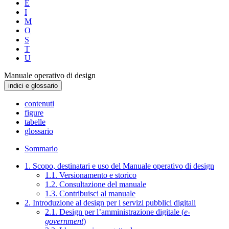
E
I
M
O
S
T
U
Manuale operativo di design
indici e glossario
contenuti
figure
tabelle
glossario
Sommario
1. Scopo, destinatari e uso del Manuale operativo di design
1.1. Versionamento e storico
1.2. Consultazione del manuale
1.3. Contribuisci al manuale
2. Introduzione al design per i servizi pubblici digitali
2.1. Design per l’amministrazione digitale (
e-
government
)