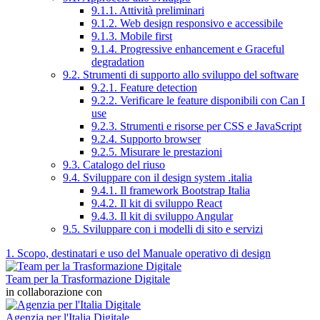
9.1.1. Attività preliminari
9.1.2. Web design responsivo e accessibile
9.1.3. Mobile first
9.1.4. Progressive enhancement e Graceful
degradation
9.2. Strumenti di supporto allo sviluppo del software
9.2.1. Feature detection
9.2.2. Verificare le feature disponibili con Can I
use
9.2.3. Strumenti e risorse per CSS e JavaScript
9.2.4. Supporto browser
9.2.5. Misurare le prestazioni
9.3. Catalogo del riuso
9.4. Sviluppare con il design system .italia
9.4.1. Il framework Bootstrap Italia
9.4.2. Il kit di sviluppo React
9.4.3. Il kit di sviluppo Angular
9.5. Sviluppare con i modelli di sito e servizi
1. Scopo, destinatari e uso del Manuale operativo di design
Team per la Trasformazione Digitale
in collaborazione con
Agenzia per l'Italia Digitale