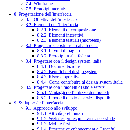
7.4. Wireframe
7.5. Prototipi interattivi
8. Progettazione dell’interfaccia
8.1. Obiettivi dell’interfaccia
8.2. Elementi dell’interfaccia
8.2.1. Elementi di composizione
8.2.2. Elementi interattivi
8.2.3. Elementi testuali (microtesti)
8.3. Progettare e costruire in alta fedeltà
8.3.1. Layout di pagina
8.3.2. Prototipi in alta fedeltà
8.4. Progettare con il design system .italia
8.4.1. Documentazione
8.4.2. Benefici del design system
8.4.3. Risorse operative
8.4.4. Come contribuire al design system .italia
8.5. Progettare con i modelli di sito e servizi
8.5.1. Vantaggi dell’utilizzo dei modelli
8.5.2. I modelli di sito e servizi disponibili
9. Sviluppo dell’interfaccia
9.1. Approccio allo sviluppo
9.1.1. Attività preliminari
9.1.2. Web design responsivo e accessibile
9.1.3. Mobile first
9.1.4. Progressive enhancement e Graceful