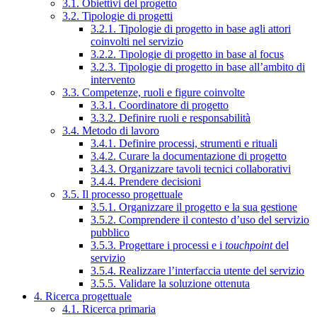
3.1. Obiettivi del progetto
3.2. Tipologie di progetti
3.2.1. Tipologie di progetto in base agli attori
coinvolti nel servizio
3.2.2. Tipologie di progetto in base al focus
3.2.3. Tipologie di progetto in base all’ambito di
intervento
3.3. Competenze, ruoli e figure coinvolte
3.3.1. Coordinatore di progetto
3.3.2. Definire ruoli e responsabilità
3.4. Metodo di lavoro
3.4.1. Definire processi, strumenti e rituali
3.4.2. Curare la documentazione di progetto
3.4.3. Organizzare tavoli tecnici collaborativi
3.4.4. Prendere decisioni
3.5. Il processo progettuale
3.5.1. Organizzare il progetto e la sua gestione
3.5.2. Comprendere il contesto d’uso del servizio
pubblico
3.5.3. Progettare i processi e i
touchpoint
del
servizio
3.5.4. Realizzare l’interfaccia utente del servizio
3.5.5. Validare la soluzione ottenuta
4. Ricerca progettuale
4.1. Ricerca primaria