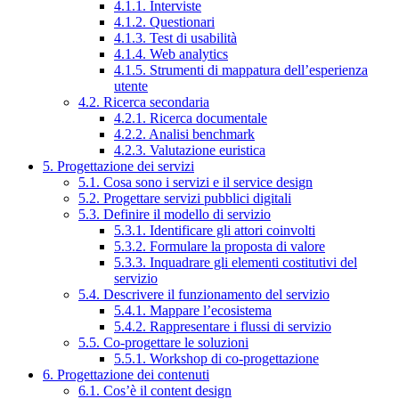
4.1.1. Interviste
4.1.2. Questionari
4.1.3. Test di usabilità
4.1.4. Web analytics
4.1.5. Strumenti di mappatura dell’esperienza
utente
4.2. Ricerca secondaria
4.2.1. Ricerca documentale
4.2.2. Analisi benchmark
4.2.3. Valutazione euristica
5. Progettazione dei servizi
5.1. Cosa sono i servizi e il service design
5.2. Progettare servizi pubblici digitali
5.3. Definire il modello di servizio
5.3.1. Identificare gli attori coinvolti
5.3.2. Formulare la proposta di valore
5.3.3. Inquadrare gli elementi costitutivi del
servizio
5.4. Descrivere il funzionamento del servizio
5.4.1. Mappare l’ecosistema
5.4.2. Rappresentare i flussi di servizio
5.5. Co-progettare le soluzioni
5.5.1. Workshop di co-progettazione
6. Progettazione dei contenuti
6.1. Cos’è il content design