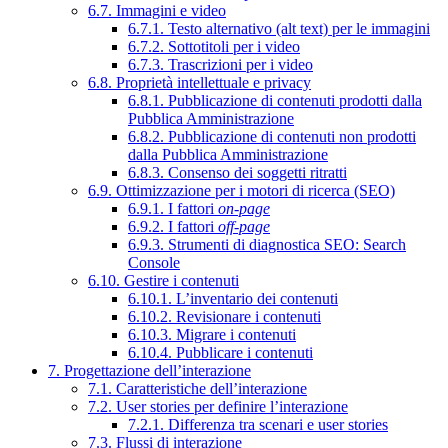
6.7. Immagini e video
6.7.1. Testo alternativo (alt text) per le immagini
6.7.2. Sottotitoli per i video
6.7.3. Trascrizioni per i video
6.8. Proprietà intellettuale e privacy
6.8.1. Pubblicazione di contenuti prodotti dalla
Pubblica Amministrazione
6.8.2. Pubblicazione di contenuti non prodotti
dalla Pubblica Amministrazione
6.8.3. Consenso dei soggetti ritratti
6.9. Ottimizzazione per i motori di ricerca (SEO)
6.9.1. I fattori
on-page
6.9.2. I fattori
off-page
6.9.3. Strumenti di diagnostica SEO: Search
Console
6.10. Gestire i contenuti
6.10.1. L’inventario dei contenuti
6.10.2. Revisionare i contenuti
6.10.3. Migrare i contenuti
6.10.4. Pubblicare i contenuti
7. Progettazione dell’interazione
7.1. Caratteristiche dell’interazione
7.2. User stories per definire l’interazione
7.2.1. Differenza tra scenari e user stories
7.3. Flussi di interazione