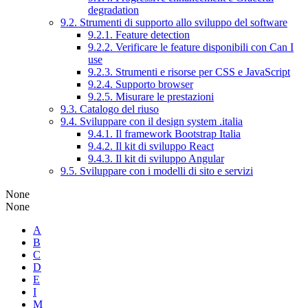
degradation
9.2. Strumenti di supporto allo sviluppo del software
9.2.1. Feature detection
9.2.2. Verificare le feature disponibili con Can I
use
9.2.3. Strumenti e risorse per CSS e JavaScript
9.2.4. Supporto browser
9.2.5. Misurare le prestazioni
9.3. Catalogo del riuso
9.4. Sviluppare con il design system .italia
9.4.1. Il framework Bootstrap Italia
9.4.2. Il kit di sviluppo React
9.4.3. Il kit di sviluppo Angular
9.5. Sviluppare con i modelli di sito e servizi
None
None
A
B
C
D
E
I
M