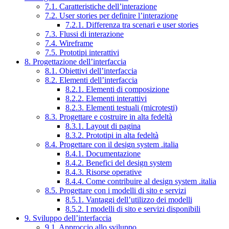
7.1. Caratteristiche dell’interazione
7.2. User stories per definire l’interazione
7.2.1. Differenza tra scenari e user stories
7.3. Flussi di interazione
7.4. Wireframe
7.5. Prototipi interattivi
8. Progettazione dell’interfaccia
8.1. Obiettivi dell’interfaccia
8.2. Elementi dell’interfaccia
8.2.1. Elementi di composizione
8.2.2. Elementi interattivi
8.2.3. Elementi testuali (microtesti)
8.3. Progettare e costruire in alta fedeltà
8.3.1. Layout di pagina
8.3.2. Prototipi in alta fedeltà
8.4. Progettare con il design system .italia
8.4.1. Documentazione
8.4.2. Benefici del design system
8.4.3. Risorse operative
8.4.4. Come contribuire al design system .italia
8.5. Progettare con i modelli di sito e servizi
8.5.1. Vantaggi dell’utilizzo dei modelli
8.5.2. I modelli di sito e servizi disponibili
9. Sviluppo dell’interfaccia
9.1. Approccio allo sviluppo