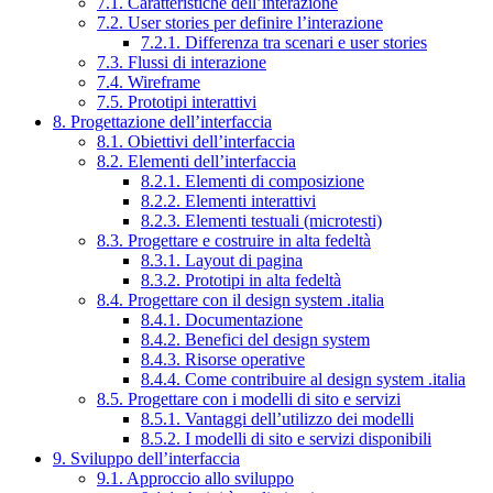
7.1. Caratteristiche dell’interazione
7.2. User stories per definire l’interazione
7.2.1. Differenza tra scenari e user stories
7.3. Flussi di interazione
7.4. Wireframe
7.5. Prototipi interattivi
8. Progettazione dell’interfaccia
8.1. Obiettivi dell’interfaccia
8.2. Elementi dell’interfaccia
8.2.1. Elementi di composizione
8.2.2. Elementi interattivi
8.2.3. Elementi testuali (microtesti)
8.3. Progettare e costruire in alta fedeltà
8.3.1. Layout di pagina
8.3.2. Prototipi in alta fedeltà
8.4. Progettare con il design system .italia
8.4.1. Documentazione
8.4.2. Benefici del design system
8.4.3. Risorse operative
8.4.4. Come contribuire al design system .italia
8.5. Progettare con i modelli di sito e servizi
8.5.1. Vantaggi dell’utilizzo dei modelli
8.5.2. I modelli di sito e servizi disponibili
9. Sviluppo dell’interfaccia
9.1. Approccio allo sviluppo