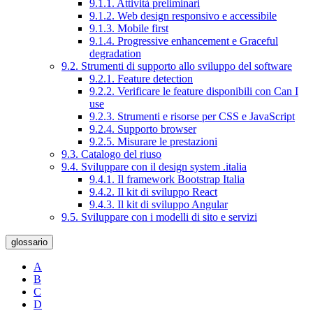
9.1.1. Attività preliminari
9.1.2. Web design responsivo e accessibile
9.1.3. Mobile first
9.1.4. Progressive enhancement e Graceful
degradation
9.2. Strumenti di supporto allo sviluppo del software
9.2.1. Feature detection
9.2.2. Verificare le feature disponibili con Can I
use
9.2.3. Strumenti e risorse per CSS e JavaScript
9.2.4. Supporto browser
9.2.5. Misurare le prestazioni
9.3. Catalogo del riuso
9.4. Sviluppare con il design system .italia
9.4.1. Il framework Bootstrap Italia
9.4.2. Il kit di sviluppo React
9.4.3. Il kit di sviluppo Angular
9.5. Sviluppare con i modelli di sito e servizi
glossario
A
B
C
D