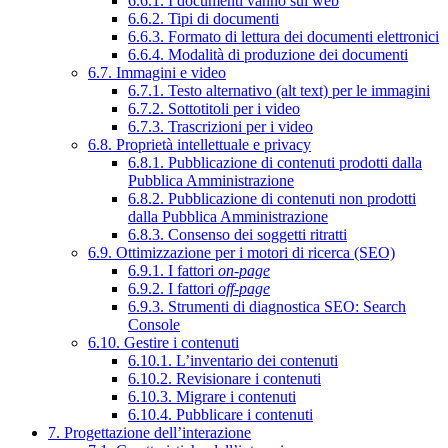
6.6.1. I documenti vanno sul web
6.6.2. Tipi di documenti
6.6.3. Formato di lettura dei documenti elettronici
6.6.4. Modalità di produzione dei documenti
6.7. Immagini e video
6.7.1. Testo alternativo (alt text) per le immagini
6.7.2. Sottotitoli per i video
6.7.3. Trascrizioni per i video
6.8. Proprietà intellettuale e privacy
6.8.1. Pubblicazione di contenuti prodotti dalla
Pubblica Amministrazione
6.8.2. Pubblicazione di contenuti non prodotti
dalla Pubblica Amministrazione
6.8.3. Consenso dei soggetti ritratti
6.9. Ottimizzazione per i motori di ricerca (SEO)
6.9.1. I fattori
on-page
6.9.2. I fattori
off-page
6.9.3. Strumenti di diagnostica SEO: Search
Console
6.10. Gestire i contenuti
6.10.1. L’inventario dei contenuti
6.10.2. Revisionare i contenuti
6.10.3. Migrare i contenuti
6.10.4. Pubblicare i contenuti
7. Progettazione dell’interazione