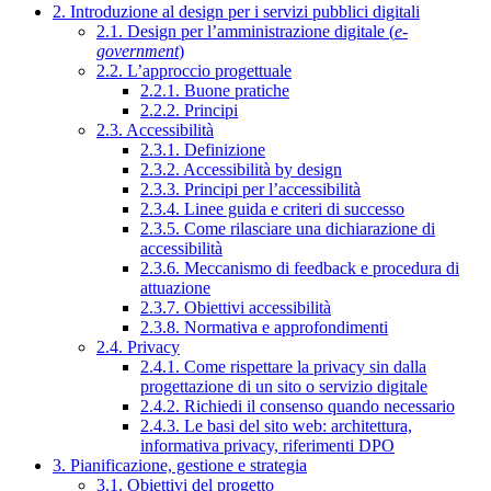
2. Introduzione al design per i servizi pubblici digitali
2.1. Design per l’amministrazione digitale (
e-
government
)
2.2. L’approccio progettuale
2.2.1. Buone pratiche
2.2.2. Principi
2.3. Accessibilità
2.3.1. Definizione
2.3.2. Accessibilità by design
2.3.3. Principi per l’accessibilità
2.3.4. Linee guida e criteri di successo
2.3.5. Come rilasciare una dichiarazione di
accessibilità
2.3.6. Meccanismo di feedback e procedura di
attuazione
2.3.7. Obiettivi accessibilità
2.3.8. Normativa e approfondimenti
2.4. Privacy
2.4.1. Come rispettare la privacy sin dalla
progettazione di un sito o servizio digitale
2.4.2. Richiedi il consenso quando necessario
2.4.3. Le basi del sito web: architettura,
informativa privacy, riferimenti DPO
3. Pianificazione, gestione e strategia
3.1. Obiettivi del progetto