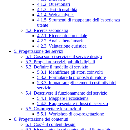
4.1.2. Questionari
4.1.3. Test di usabilità
4.1.4. Web analytics
4.1.5. Strumenti di mappatura dell’esperienza
utente
4.2. Ricerca secondaria
4.2.1. Ricerca documentale
4.2.2. Analisi benchmark
4.2.3. Valutazione euristica
5. Progettazione dei servizi
5.1. Cosa sono i servizi e il service design
5.2. Progettare servizi pubblici digitali
5.3. Definire il modello di servizio
5.3.1. Identificare gli attori coinvolti
5.3.2. Formulare la proposta di valore
5.3.3. Inquadrare gli elementi costitutivi del
servizio
5.4. Descrivere il funzionamento del servizio
5.4.1. Mappare l’ecosistema
5.4.2. Rappresentare i flussi di servizio
5.5. Co-progettare le soluzioni
5.5.1. Workshop di co-progettazione
6. Progettazione dei contenuti
6.1. Cos’è il content design
6.2. Ricerca utente sui contenuti e il linguaggio