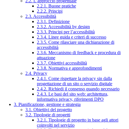
2.2. L’approccio progettuale
2.2.1. Buone pratiche
2.2.2. Principi
2.3. Accessibilità
2.3.1. Definizione
2.3.2. Accessibilità by design
2.3.3. Principi per l’accessibilità
2.3.4. Linee guida e criteri di successo
2.3.5. Come rilasciare una dichiarazione di
accessibilità
2.3.6. Meccanismo di feedback e procedura di
attuazione
2.3.7. Obiettivi accessibilità
2.3.8. Normativa e approfondimenti
2.4. Privacy
2.4.1. Come rispettare la privacy sin dalla
progettazione di un sito o servizio digitale
2.4.2. Richiedi il consenso quando necessario
2.4.3. Le basi del sito web: architettura,
informativa privacy, riferimenti DPO
3. Pianificazione, gestione e strategia
3.1. Obiettivi del progetto
3.2. Tipologie di progetti
3.2.1. Tipologie di progetto in base agli attori
coinvolti nel servizio