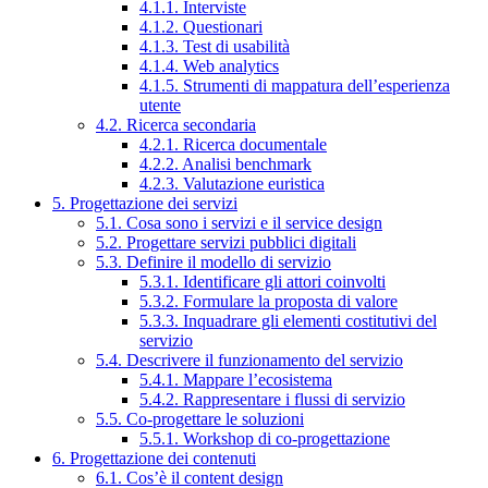
4.1.1. Interviste
4.1.2. Questionari
4.1.3. Test di usabilità
4.1.4. Web analytics
4.1.5. Strumenti di mappatura dell’esperienza
utente
4.2. Ricerca secondaria
4.2.1. Ricerca documentale
4.2.2. Analisi benchmark
4.2.3. Valutazione euristica
5. Progettazione dei servizi
5.1. Cosa sono i servizi e il service design
5.2. Progettare servizi pubblici digitali
5.3. Definire il modello di servizio
5.3.1. Identificare gli attori coinvolti
5.3.2. Formulare la proposta di valore
5.3.3. Inquadrare gli elementi costitutivi del
servizio
5.4. Descrivere il funzionamento del servizio
5.4.1. Mappare l’ecosistema
5.4.2. Rappresentare i flussi di servizio
5.5. Co-progettare le soluzioni
5.5.1. Workshop di co-progettazione
6. Progettazione dei contenuti
6.1. Cos’è il content design