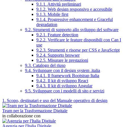
9.1.1. Attività preliminari
9.1.2. Web design responsivo e accessibile
9.1.3. Mobile first
9.1.4. Progressive enhancement e Graceful
degradation
9.2. Strumenti di supporto allo sviluppo del software
9.2.1. Feature detection
9.2.2. Verificare le feature disponibili con Can I
use
9.2.3. Strumenti e risorse per CSS e JavaScript
9.2.4. Supporto browser
9.2.5. Misurare le prestazioni
9.3. Catalogo del riuso
9.4. Sviluppare con il design system .italia
9.4.1. Il framework Bootstrap Italia
9.4.2. Il kit di sviluppo React
9.4.3. Il kit di sviluppo Angular
9.5. Sviluppare con i modelli di sito e servizi
1. Scopo, destinatari e uso del Manuale operativo di design
Team per la Trasformazione Digitale
in collaborazione con
Agenzia per l'Italia Digitale