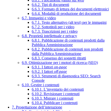
6.6.1. I documenti vanno sul web
6.6.2. Tipi di documenti
6.6.3. Formato di lettura dei documenti elettronici
6.6.4. Modalità di produzione dei documenti
6.7. Immagini e video
6.7.1. Testo alternativo (alt text) per le immagini
6.7.2. Sottotitoli per i video
6.7.3. Trascrizioni per i video
6.8. Proprietà intellettuale e privacy
6.8.1. Pubblicazione di contenuti prodotti dalla
Pubblica Amministrazione
6.8.2. Pubblicazione di contenuti non prodotti
dalla Pubblica Amministrazione
6.8.3. Consenso dei soggetti ritratti
6.9. Ottimizzazione per i motori di ricerca (SEO)
6.9.1. I fattori
on-page
6.9.2. I fattori
off-page
6.9.3. Strumenti di diagnostica SEO: Search
Console
6.10. Gestire i contenuti
6.10.1. L’inventario dei contenuti
6.10.2. Revisionare i contenuti
6.10.3. Migrare i contenuti
6.10.4. Pubblicare i contenuti
7. Progettazione dell’interazione