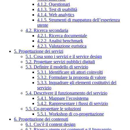
4.1.2. Questionari
4.1.3. Test di usabilità
4.1.4. Web analytics
4.1.5. Strumenti di mappatura dell’esperienza
utente
4.2. Ricerca secondaria
4.2.1. Ricerca documentale
4.2.2. Analisi benchmark
4.2.3. Valutazione euristica
5. Progettazione dei servizi
5.1. Cosa sono i servizi e il service design
5.2. Progettare servizi pubblici digitali
5.3. Definire il modello di servizio
5.3.1. Identificare gli attori coinvolti
5.3.2. Formulare la proposta di valore
5.3.3. Inquadrare gli elementi costitutivi del
servizio
5.4. Descrivere il funzionamento del servizio
5.4.1. Mappare l’ecosistema
5.4.2. Rappresentare i flussi di servizio
5.5. Co-progettare le soluzioni
5.5.1. Workshop di co-progettazione
6. Progettazione dei contenuti
6.1. Cos’è il content design
6.2. Ricerca utente sui contenuti e il linguaggio