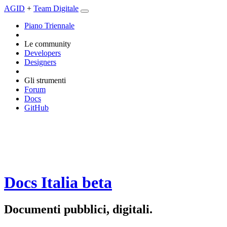
AGID
+
Team Digitale
Piano Triennale
Le community
Developers
Designers
Gli strumenti
Forum
Docs
GitHub
Docs Italia
beta
Documenti pubblici, digitali.