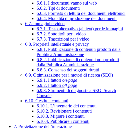
6.6.1. I documenti vanno sul web
6.6.2. Tipi di documenti
6.6.3. Formato di lettura dei documenti elettronici
6.6.4. Modalità di produzione dei documenti
6.7. Immagini e video
6.7.1. Testo alternativo (alt text) per le immagini
6.7.2. Sottotitoli per i video
6.7.3. Trascrizioni per i video
6.8. Proprietà intellettuale e privacy
6.8.1. Pubblicazione di contenuti prodotti dalla
Pubblica Amministrazione
6.8.2. Pubblicazione di contenuti non prodotti
dalla Pubblica Amministrazione
6.8.3. Consenso dei soggetti ritratti
6.9. Ottimizzazione per i motori di ricerca (SEO)
6.9.1. I fattori
on-page
6.9.2. I fattori
off-page
6.9.3. Strumenti di diagnostica SEO: Search
Console
6.10. Gestire i contenuti
6.10.1. L’inventario dei contenuti
6.10.2. Revisionare i contenuti
6.10.3. Migrare i contenuti
6.10.4. Pubblicare i contenuti
7. Progettazione dell’interazione