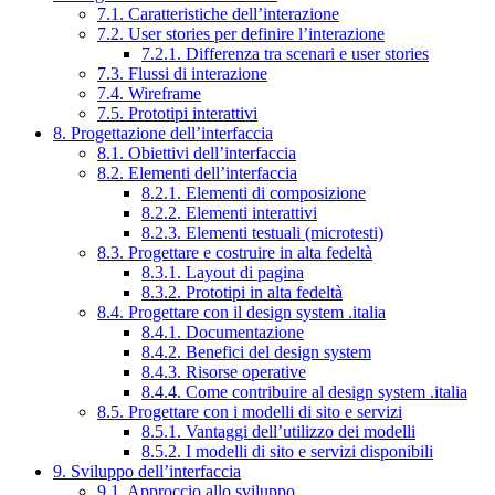
7.1. Caratteristiche dell’interazione
7.2. User stories per definire l’interazione
7.2.1. Differenza tra scenari e user stories
7.3. Flussi di interazione
7.4. Wireframe
7.5. Prototipi interattivi
8. Progettazione dell’interfaccia
8.1. Obiettivi dell’interfaccia
8.2. Elementi dell’interfaccia
8.2.1. Elementi di composizione
8.2.2. Elementi interattivi
8.2.3. Elementi testuali (microtesti)
8.3. Progettare e costruire in alta fedeltà
8.3.1. Layout di pagina
8.3.2. Prototipi in alta fedeltà
8.4. Progettare con il design system .italia
8.4.1. Documentazione
8.4.2. Benefici del design system
8.4.3. Risorse operative
8.4.4. Come contribuire al design system .italia
8.5. Progettare con i modelli di sito e servizi
8.5.1. Vantaggi dell’utilizzo dei modelli
8.5.2. I modelli di sito e servizi disponibili
9. Sviluppo dell’interfaccia
9.1. Approccio allo sviluppo