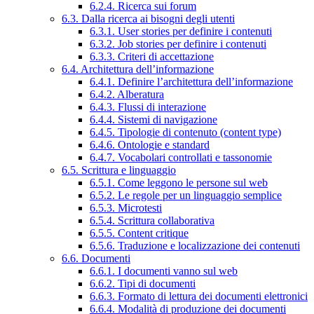
6.2.4. Ricerca sui forum
6.3. Dalla ricerca ai bisogni degli utenti
6.3.1. User stories per definire i contenuti
6.3.2. Job stories per definire i contenuti
6.3.3. Criteri di accettazione
6.4. Architettura dell’informazione
6.4.1. Definire l’architettura dell’informazione
6.4.2. Alberatura
6.4.3. Flussi di interazione
6.4.4. Sistemi di navigazione
6.4.5. Tipologie di contenuto (content type)
6.4.6. Ontologie e standard
6.4.7. Vocabolari controllati e tassonomie
6.5. Scrittura e linguaggio
6.5.1. Come leggono le persone sul web
6.5.2. Le regole per un linguaggio semplice
6.5.3. Microtesti
6.5.4. Scrittura collaborativa
6.5.5. Content critique
6.5.6. Traduzione e localizzazione dei contenuti
6.6. Documenti
6.6.1. I documenti vanno sul web
6.6.2. Tipi di documenti
6.6.3. Formato di lettura dei documenti elettronici
6.6.4. Modalità di produzione dei documenti