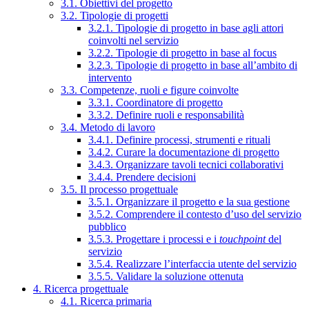
3.1. Obiettivi del progetto
3.2. Tipologie di progetti
3.2.1. Tipologie di progetto in base agli attori
coinvolti nel servizio
3.2.2. Tipologie di progetto in base al focus
3.2.3. Tipologie di progetto in base all’ambito di
intervento
3.3. Competenze, ruoli e figure coinvolte
3.3.1. Coordinatore di progetto
3.3.2. Definire ruoli e responsabilità
3.4. Metodo di lavoro
3.4.1. Definire processi, strumenti e rituali
3.4.2. Curare la documentazione di progetto
3.4.3. Organizzare tavoli tecnici collaborativi
3.4.4. Prendere decisioni
3.5. Il processo progettuale
3.5.1. Organizzare il progetto e la sua gestione
3.5.2. Comprendere il contesto d’uso del servizio
pubblico
3.5.3. Progettare i processi e i
touchpoint
del
servizio
3.5.4. Realizzare l’interfaccia utente del servizio
3.5.5. Validare la soluzione ottenuta
4. Ricerca progettuale
4.1. Ricerca primaria