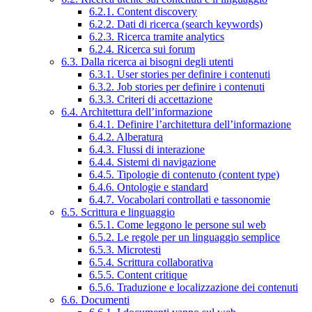
6.2.1. Content discovery
6.2.2. Dati di ricerca (search keywords)
6.2.3. Ricerca tramite analytics
6.2.4. Ricerca sui forum
6.3. Dalla ricerca ai bisogni degli utenti
6.3.1. User stories per definire i contenuti
6.3.2. Job stories per definire i contenuti
6.3.3. Criteri di accettazione
6.4. Architettura dell’informazione
6.4.1. Definire l’architettura dell’informazione
6.4.2. Alberatura
6.4.3. Flussi di interazione
6.4.4. Sistemi di navigazione
6.4.5. Tipologie di contenuto (content type)
6.4.6. Ontologie e standard
6.4.7. Vocabolari controllati e tassonomie
6.5. Scrittura e linguaggio
6.5.1. Come leggono le persone sul web
6.5.2. Le regole per un linguaggio semplice
6.5.3. Microtesti
6.5.4. Scrittura collaborativa
6.5.5. Content critique
6.5.6. Traduzione e localizzazione dei contenuti
6.6. Documenti