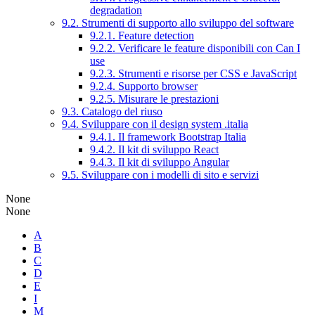
degradation
9.2. Strumenti di supporto allo sviluppo del software
9.2.1. Feature detection
9.2.2. Verificare le feature disponibili con Can I
use
9.2.3. Strumenti e risorse per CSS e JavaScript
9.2.4. Supporto browser
9.2.5. Misurare le prestazioni
9.3. Catalogo del riuso
9.4. Sviluppare con il design system .italia
9.4.1. Il framework Bootstrap Italia
9.4.2. Il kit di sviluppo React
9.4.3. Il kit di sviluppo Angular
9.5. Sviluppare con i modelli di sito e servizi
None
None
A
B
C
D
E
I
M