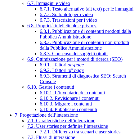
6.7. Immagini e video
6.7.1. Testo alternativo (alt text) per le immagini
6.7.2. Sottotitoli per i video
6.7.3. Trascrizioni per i video
6.8. Proprietà intellettuale e privacy
6.8.1. Pubblicazione di contenuti prodotti dalla
Pubblica Amministrazione
6.8.2. Pubblicazione di contenuti non prodotti
dalla Pubblica Amministrazione
6.8.3. Consenso dei soggetti ritratti
6.9. Ottimizzazione per i motori di ricerca (SEO)
6.9.1. I fattori
on-page
6.9.2. I fattori
off-page
6.9.3. Strumenti di diagnostica SEO: Search
Console
6.10. Gestire i contenuti
6.10.1. L’inventario dei contenuti
6.10.2. Revisionare i contenuti
6.10.3. Migrare i contenuti
6.10.4. Pubblicare i contenuti
7. Progettazione dell’interazione
7.1. Caratteristiche dell’interazione
7.2. User stories per definire l’interazione
7.2.1. Differenza tra scenari e user stories
7.3. Flussi di interazione