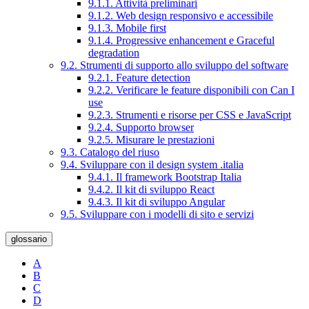
9.1.1. Attività preliminari
9.1.2. Web design responsivo e accessibile
9.1.3. Mobile first
9.1.4. Progressive enhancement e Graceful
degradation
9.2. Strumenti di supporto allo sviluppo del software
9.2.1. Feature detection
9.2.2. Verificare le feature disponibili con Can I
use
9.2.3. Strumenti e risorse per CSS e JavaScript
9.2.4. Supporto browser
9.2.5. Misurare le prestazioni
9.3. Catalogo del riuso
9.4. Sviluppare con il design system .italia
9.4.1. Il framework Bootstrap Italia
9.4.2. Il kit di sviluppo React
9.4.3. Il kit di sviluppo Angular
9.5. Sviluppare con i modelli di sito e servizi
glossario
A
B
C
D