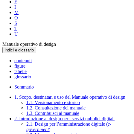
E
I
M
O
S
T
U
Manuale operativo di design
indici e glossario
contenuti
figure
tabelle
glossario
Sommario
1. Scopo, destinatari e uso del Manuale operativo di design
1.1. Versionamento e storico
1.2. Consultazione del manuale
1.3. Contribuisci al manuale
2. Introduzione al design per i servizi pubblici digitali
2.1. Design per l’amministrazione digitale (
e-
government
)