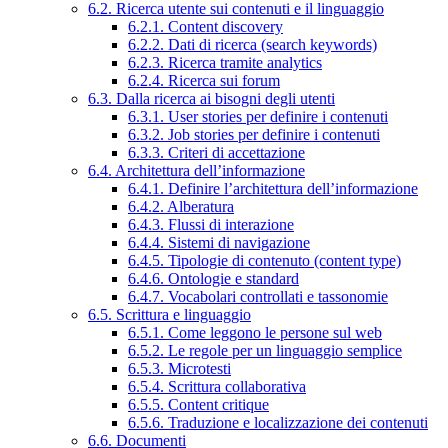
6.2. Ricerca utente sui contenuti e il linguaggio
6.2.1. Content discovery
6.2.2. Dati di ricerca (search keywords)
6.2.3. Ricerca tramite analytics
6.2.4. Ricerca sui forum
6.3. Dalla ricerca ai bisogni degli utenti
6.3.1. User stories per definire i contenuti
6.3.2. Job stories per definire i contenuti
6.3.3. Criteri di accettazione
6.4. Architettura dell’informazione
6.4.1. Definire l’architettura dell’informazione
6.4.2. Alberatura
6.4.3. Flussi di interazione
6.4.4. Sistemi di navigazione
6.4.5. Tipologie di contenuto (content type)
6.4.6. Ontologie e standard
6.4.7. Vocabolari controllati e tassonomie
6.5. Scrittura e linguaggio
6.5.1. Come leggono le persone sul web
6.5.2. Le regole per un linguaggio semplice
6.5.3. Microtesti
6.5.4. Scrittura collaborativa
6.5.5. Content critique
6.5.6. Traduzione e localizzazione dei contenuti
6.6. Documenti