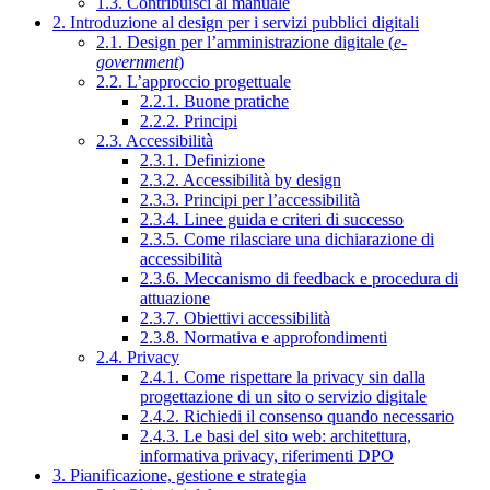
1.3. Contribuisci al manuale
2. Introduzione al design per i servizi pubblici digitali
2.1. Design per l’amministrazione digitale (
e-
government
)
2.2. L’approccio progettuale
2.2.1. Buone pratiche
2.2.2. Principi
2.3. Accessibilità
2.3.1. Definizione
2.3.2. Accessibilità by design
2.3.3. Principi per l’accessibilità
2.3.4. Linee guida e criteri di successo
2.3.5. Come rilasciare una dichiarazione di
accessibilità
2.3.6. Meccanismo di feedback e procedura di
attuazione
2.3.7. Obiettivi accessibilità
2.3.8. Normativa e approfondimenti
2.4. Privacy
2.4.1. Come rispettare la privacy sin dalla
progettazione di un sito o servizio digitale
2.4.2. Richiedi il consenso quando necessario
2.4.3. Le basi del sito web: architettura,
informativa privacy, riferimenti DPO
3. Pianificazione, gestione e strategia