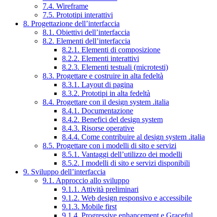
7.4. Wireframe
7.5. Prototipi interattivi
8. Progettazione dell’interfaccia
8.1. Obiettivi dell’interfaccia
8.2. Elementi dell’interfaccia
8.2.1. Elementi di composizione
8.2.2. Elementi interattivi
8.2.3. Elementi testuali (microtesti)
8.3. Progettare e costruire in alta fedeltà
8.3.1. Layout di pagina
8.3.2. Prototipi in alta fedeltà
8.4. Progettare con il design system .italia
8.4.1. Documentazione
8.4.2. Benefici del design system
8.4.3. Risorse operative
8.4.4. Come contribuire al design system .italia
8.5. Progettare con i modelli di sito e servizi
8.5.1. Vantaggi dell’utilizzo dei modelli
8.5.2. I modelli di sito e servizi disponibili
9. Sviluppo dell’interfaccia
9.1. Approccio allo sviluppo
9.1.1. Attività preliminari
9.1.2. Web design responsivo e accessibile
9.1.3. Mobile first
9.1.4. Progressive enhancement e Graceful