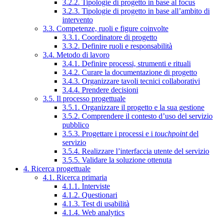
3.2.2. Tipologie di progetto in base al focus
3.2.3. Tipologie di progetto in base all’ambito di
intervento
3.3. Competenze, ruoli e figure coinvolte
3.3.1. Coordinatore di progetto
3.3.2. Definire ruoli e responsabilità
3.4. Metodo di lavoro
3.4.1. Definire processi, strumenti e rituali
3.4.2. Curare la documentazione di progetto
3.4.3. Organizzare tavoli tecnici collaborativi
3.4.4. Prendere decisioni
3.5. Il processo progettuale
3.5.1. Organizzare il progetto e la sua gestione
3.5.2. Comprendere il contesto d’uso del servizio
pubblico
3.5.3. Progettare i processi e i
touchpoint
del
servizio
3.5.4. Realizzare l’interfaccia utente del servizio
3.5.5. Validare la soluzione ottenuta
4. Ricerca progettuale
4.1. Ricerca primaria
4.1.1. Interviste
4.1.2. Questionari
4.1.3. Test di usabilità
4.1.4. Web analytics