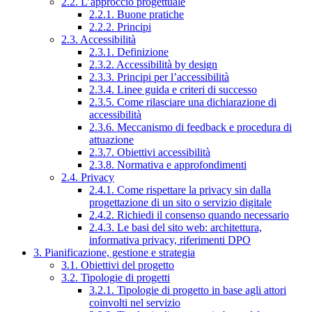
2.2. L’approccio progettuale
2.2.1. Buone pratiche
2.2.2. Principi
2.3. Accessibilità
2.3.1. Definizione
2.3.2. Accessibilità by design
2.3.3. Principi per l’accessibilità
2.3.4. Linee guida e criteri di successo
2.3.5. Come rilasciare una dichiarazione di
accessibilità
2.3.6. Meccanismo di feedback e procedura di
attuazione
2.3.7. Obiettivi accessibilità
2.3.8. Normativa e approfondimenti
2.4. Privacy
2.4.1. Come rispettare la privacy sin dalla
progettazione di un sito o servizio digitale
2.4.2. Richiedi il consenso quando necessario
2.4.3. Le basi del sito web: architettura,
informativa privacy, riferimenti DPO
3. Pianificazione, gestione e strategia
3.1. Obiettivi del progetto
3.2. Tipologie di progetti
3.2.1. Tipologie di progetto in base agli attori
coinvolti nel servizio