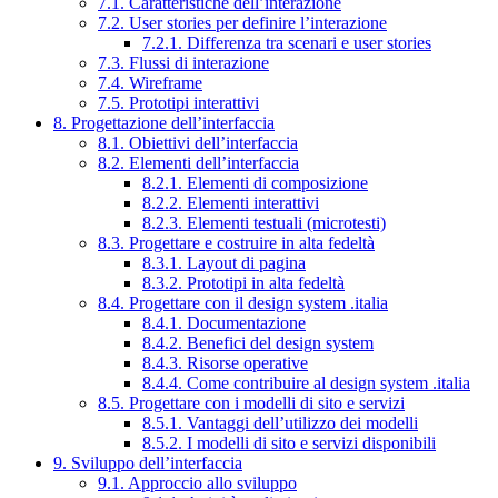
7.1. Caratteristiche dell’interazione
7.2. User stories per definire l’interazione
7.2.1. Differenza tra scenari e user stories
7.3. Flussi di interazione
7.4. Wireframe
7.5. Prototipi interattivi
8. Progettazione dell’interfaccia
8.1. Obiettivi dell’interfaccia
8.2. Elementi dell’interfaccia
8.2.1. Elementi di composizione
8.2.2. Elementi interattivi
8.2.3. Elementi testuali (microtesti)
8.3. Progettare e costruire in alta fedeltà
8.3.1. Layout di pagina
8.3.2. Prototipi in alta fedeltà
8.4. Progettare con il design system .italia
8.4.1. Documentazione
8.4.2. Benefici del design system
8.4.3. Risorse operative
8.4.4. Come contribuire al design system .italia
8.5. Progettare con i modelli di sito e servizi
8.5.1. Vantaggi dell’utilizzo dei modelli
8.5.2. I modelli di sito e servizi disponibili
9. Sviluppo dell’interfaccia
9.1. Approccio allo sviluppo