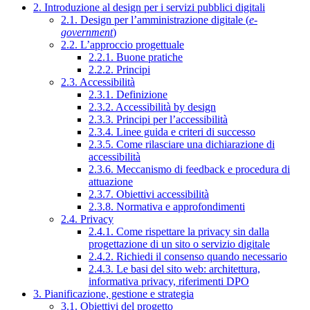
2. Introduzione al design per i servizi pubblici digitali
2.1. Design per l’amministrazione digitale (
e-
government
)
2.2. L’approccio progettuale
2.2.1. Buone pratiche
2.2.2. Principi
2.3. Accessibilità
2.3.1. Definizione
2.3.2. Accessibilità by design
2.3.3. Principi per l’accessibilità
2.3.4. Linee guida e criteri di successo
2.3.5. Come rilasciare una dichiarazione di
accessibilità
2.3.6. Meccanismo di feedback e procedura di
attuazione
2.3.7. Obiettivi accessibilità
2.3.8. Normativa e approfondimenti
2.4. Privacy
2.4.1. Come rispettare la privacy sin dalla
progettazione di un sito o servizio digitale
2.4.2. Richiedi il consenso quando necessario
2.4.3. Le basi del sito web: architettura,
informativa privacy, riferimenti DPO
3. Pianificazione, gestione e strategia
3.1. Obiettivi del progetto