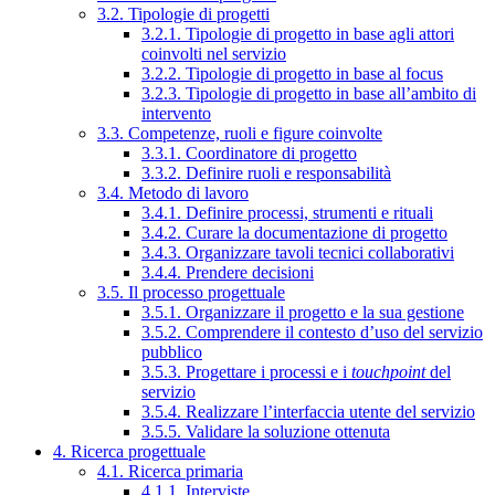
3.2. Tipologie di progetti
3.2.1. Tipologie di progetto in base agli attori
coinvolti nel servizio
3.2.2. Tipologie di progetto in base al focus
3.2.3. Tipologie di progetto in base all’ambito di
intervento
3.3. Competenze, ruoli e figure coinvolte
3.3.1. Coordinatore di progetto
3.3.2. Definire ruoli e responsabilità
3.4. Metodo di lavoro
3.4.1. Definire processi, strumenti e rituali
3.4.2. Curare la documentazione di progetto
3.4.3. Organizzare tavoli tecnici collaborativi
3.4.4. Prendere decisioni
3.5. Il processo progettuale
3.5.1. Organizzare il progetto e la sua gestione
3.5.2. Comprendere il contesto d’uso del servizio
pubblico
3.5.3. Progettare i processi e i
touchpoint
del
servizio
3.5.4. Realizzare l’interfaccia utente del servizio
3.5.5. Validare la soluzione ottenuta
4. Ricerca progettuale
4.1. Ricerca primaria
4.1.1. Interviste