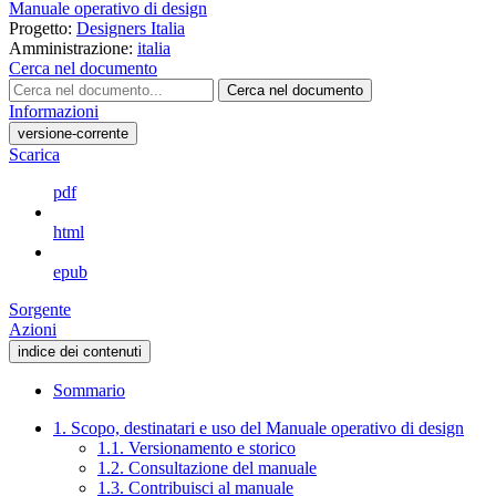
Manuale operativo di design
Progetto:
Designers Italia
Amministrazione:
italia
Cerca nel documento
Cerca nel documento
Informazioni
versione-corrente
Scarica
pdf
html
epub
Sorgente
Azioni
indice dei contenuti
Sommario
1. Scopo, destinatari e uso del Manuale operativo di design
1.1. Versionamento e storico
1.2. Consultazione del manuale
1.3. Contribuisci al manuale