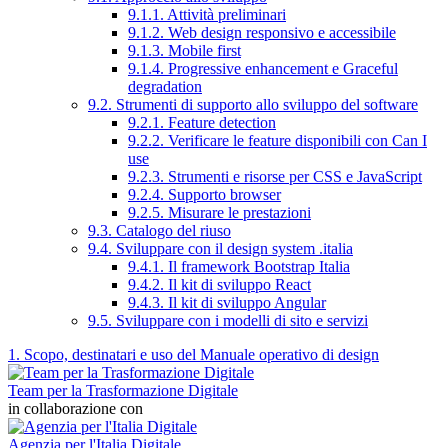
9.1.1. Attività preliminari
9.1.2. Web design responsivo e accessibile
9.1.3. Mobile first
9.1.4. Progressive enhancement e Graceful
degradation
9.2. Strumenti di supporto allo sviluppo del software
9.2.1. Feature detection
9.2.2. Verificare le feature disponibili con Can I
use
9.2.3. Strumenti e risorse per CSS e JavaScript
9.2.4. Supporto browser
9.2.5. Misurare le prestazioni
9.3. Catalogo del riuso
9.4. Sviluppare con il design system .italia
9.4.1. Il framework Bootstrap Italia
9.4.2. Il kit di sviluppo React
9.4.3. Il kit di sviluppo Angular
9.5. Sviluppare con i modelli di sito e servizi
1. Scopo, destinatari e uso del Manuale operativo di design
Team per la Trasformazione Digitale
in collaborazione con
Agenzia per l'Italia Digitale