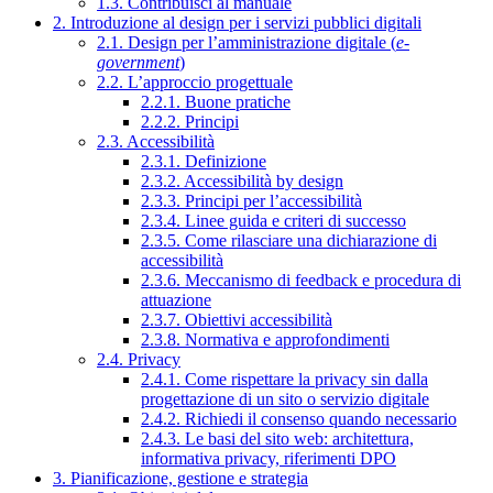
1.3. Contribuisci al manuale
2. Introduzione al design per i servizi pubblici digitali
2.1. Design per l’amministrazione digitale (
e-
government
)
2.2. L’approccio progettuale
2.2.1. Buone pratiche
2.2.2. Principi
2.3. Accessibilità
2.3.1. Definizione
2.3.2. Accessibilità by design
2.3.3. Principi per l’accessibilità
2.3.4. Linee guida e criteri di successo
2.3.5. Come rilasciare una dichiarazione di
accessibilità
2.3.6. Meccanismo di feedback e procedura di
attuazione
2.3.7. Obiettivi accessibilità
2.3.8. Normativa e approfondimenti
2.4. Privacy
2.4.1. Come rispettare la privacy sin dalla
progettazione di un sito o servizio digitale
2.4.2. Richiedi il consenso quando necessario
2.4.3. Le basi del sito web: architettura,
informativa privacy, riferimenti DPO
3. Pianificazione, gestione e strategia