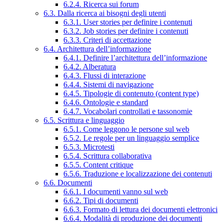
6.2.4. Ricerca sui forum
6.3. Dalla ricerca ai bisogni degli utenti
6.3.1. User stories per definire i contenuti
6.3.2. Job stories per definire i contenuti
6.3.3. Criteri di accettazione
6.4. Architettura dell’informazione
6.4.1. Definire l’architettura dell’informazione
6.4.2. Alberatura
6.4.3. Flussi di interazione
6.4.4. Sistemi di navigazione
6.4.5. Tipologie di contenuto (content type)
6.4.6. Ontologie e standard
6.4.7. Vocabolari controllati e tassonomie
6.5. Scrittura e linguaggio
6.5.1. Come leggono le persone sul web
6.5.2. Le regole per un linguaggio semplice
6.5.3. Microtesti
6.5.4. Scrittura collaborativa
6.5.5. Content critique
6.5.6. Traduzione e localizzazione dei contenuti
6.6. Documenti
6.6.1. I documenti vanno sul web
6.6.2. Tipi di documenti
6.6.3. Formato di lettura dei documenti elettronici
6.6.4. Modalità di produzione dei documenti