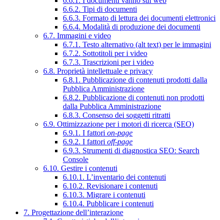
6.6.1. I documenti vanno sul web
6.6.2. Tipi di documenti
6.6.3. Formato di lettura dei documenti elettronici
6.6.4. Modalità di produzione dei documenti
6.7. Immagini e video
6.7.1. Testo alternativo (alt text) per le immagini
6.7.2. Sottotitoli per i video
6.7.3. Trascrizioni per i video
6.8. Proprietà intellettuale e privacy
6.8.1. Pubblicazione di contenuti prodotti dalla
Pubblica Amministrazione
6.8.2. Pubblicazione di contenuti non prodotti
dalla Pubblica Amministrazione
6.8.3. Consenso dei soggetti ritratti
6.9. Ottimizzazione per i motori di ricerca (SEO)
6.9.1. I fattori
on-page
6.9.2. I fattori
off-page
6.9.3. Strumenti di diagnostica SEO: Search
Console
6.10. Gestire i contenuti
6.10.1. L’inventario dei contenuti
6.10.2. Revisionare i contenuti
6.10.3. Migrare i contenuti
6.10.4. Pubblicare i contenuti
7. Progettazione dell’interazione