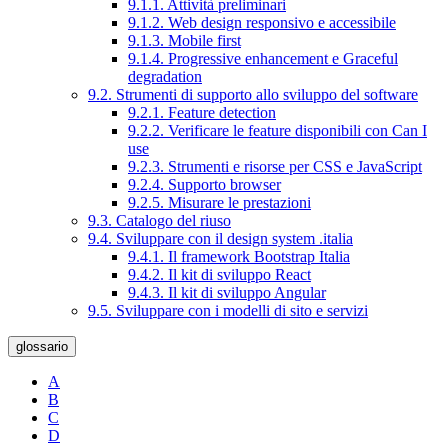
9.1.1. Attività preliminari
9.1.2. Web design responsivo e accessibile
9.1.3. Mobile first
9.1.4. Progressive enhancement e Graceful
degradation
9.2. Strumenti di supporto allo sviluppo del software
9.2.1. Feature detection
9.2.2. Verificare le feature disponibili con Can I
use
9.2.3. Strumenti e risorse per CSS e JavaScript
9.2.4. Supporto browser
9.2.5. Misurare le prestazioni
9.3. Catalogo del riuso
9.4. Sviluppare con il design system .italia
9.4.1. Il framework Bootstrap Italia
9.4.2. Il kit di sviluppo React
9.4.3. Il kit di sviluppo Angular
9.5. Sviluppare con i modelli di sito e servizi
glossario
A
B
C
D