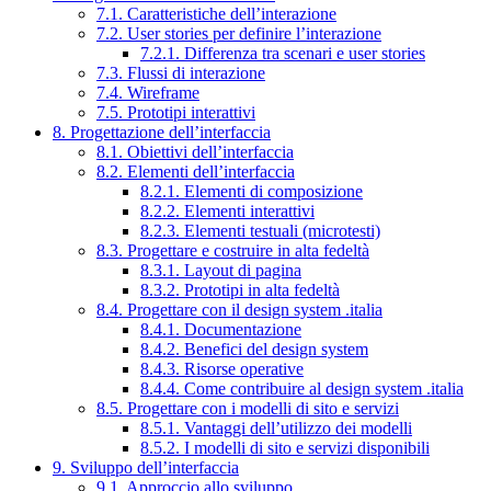
7.1. Caratteristiche dell’interazione
7.2. User stories per definire l’interazione
7.2.1. Differenza tra scenari e user stories
7.3. Flussi di interazione
7.4. Wireframe
7.5. Prototipi interattivi
8. Progettazione dell’interfaccia
8.1. Obiettivi dell’interfaccia
8.2. Elementi dell’interfaccia
8.2.1. Elementi di composizione
8.2.2. Elementi interattivi
8.2.3. Elementi testuali (microtesti)
8.3. Progettare e costruire in alta fedeltà
8.3.1. Layout di pagina
8.3.2. Prototipi in alta fedeltà
8.4. Progettare con il design system .italia
8.4.1. Documentazione
8.4.2. Benefici del design system
8.4.3. Risorse operative
8.4.4. Come contribuire al design system .italia
8.5. Progettare con i modelli di sito e servizi
8.5.1. Vantaggi dell’utilizzo dei modelli
8.5.2. I modelli di sito e servizi disponibili
9. Sviluppo dell’interfaccia
9.1. Approccio allo sviluppo