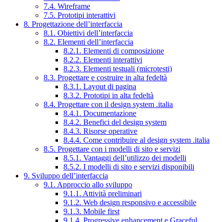
7.4. Wireframe
7.5. Prototipi interattivi
8. Progettazione dell’interfaccia
8.1. Obiettivi dell’interfaccia
8.2. Elementi dell’interfaccia
8.2.1. Elementi di composizione
8.2.2. Elementi interattivi
8.2.3. Elementi testuali (microtesti)
8.3. Progettare e costruire in alta fedeltà
8.3.1. Layout di pagina
8.3.2. Prototipi in alta fedeltà
8.4. Progettare con il design system .italia
8.4.1. Documentazione
8.4.2. Benefici del design system
8.4.3. Risorse operative
8.4.4. Come contribuire al design system .italia
8.5. Progettare con i modelli di sito e servizi
8.5.1. Vantaggi dell’utilizzo dei modelli
8.5.2. I modelli di sito e servizi disponibili
9. Sviluppo dell’interfaccia
9.1. Approccio allo sviluppo
9.1.1. Attività preliminari
9.1.2. Web design responsivo e accessibile
9.1.3. Mobile first
9.1.4. Progressive enhancement e Graceful