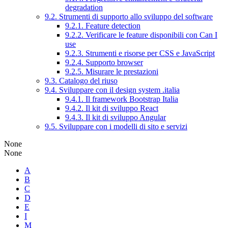
degradation
9.2. Strumenti di supporto allo sviluppo del software
9.2.1. Feature detection
9.2.2. Verificare le feature disponibili con Can I
use
9.2.3. Strumenti e risorse per CSS e JavaScript
9.2.4. Supporto browser
9.2.5. Misurare le prestazioni
9.3. Catalogo del riuso
9.4. Sviluppare con il design system .italia
9.4.1. Il framework Bootstrap Italia
9.4.2. Il kit di sviluppo React
9.4.3. Il kit di sviluppo Angular
9.5. Sviluppare con i modelli di sito e servizi
None
None
A
B
C
D
E
I
M