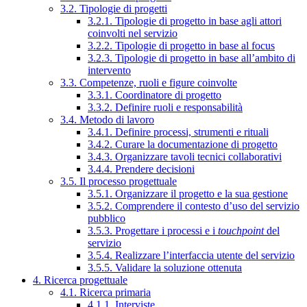
3.2. Tipologie di progetti
3.2.1. Tipologie di progetto in base agli attori
coinvolti nel servizio
3.2.2. Tipologie di progetto in base al focus
3.2.3. Tipologie di progetto in base all’ambito di
intervento
3.3. Competenze, ruoli e figure coinvolte
3.3.1. Coordinatore di progetto
3.3.2. Definire ruoli e responsabilità
3.4. Metodo di lavoro
3.4.1. Definire processi, strumenti e rituali
3.4.2. Curare la documentazione di progetto
3.4.3. Organizzare tavoli tecnici collaborativi
3.4.4. Prendere decisioni
3.5. Il processo progettuale
3.5.1. Organizzare il progetto e la sua gestione
3.5.2. Comprendere il contesto d’uso del servizio
pubblico
3.5.3. Progettare i processi e i
touchpoint
del
servizio
3.5.4. Realizzare l’interfaccia utente del servizio
3.5.5. Validare la soluzione ottenuta
4. Ricerca progettuale
4.1. Ricerca primaria
4.1.1. Interviste