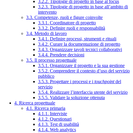
3.2.2. Tipologie di progetto in base al focus
3.2.3. Tipologie di progetto in base all’ambito di
intervento
3.3. Competenze, ruoli e figure coinvolte
3.3.1. Coordinatore di progetto
3.3.2. Definire ruoli e responsabilità
3.4. Metodo di lavoro
3.4.1. Definire processi, strumenti e rituali
3.4.2. Curare la documentazione di progetto
3.4.3. Organizzare tavoli tecnici collaborativi
3.4.4. Prendere decisioni
3.5. Il processo progettuale
3.5.1. Organizzare il progetto e la sua gestione
3.5.2. Comprendere il contesto d’uso del servizio
pubblico
3.5.3. Progettare i processi e i
touchpoint
del
servizio
3.5.4. Realizzare l’interfaccia utente del servizio
3.5.5. Validare la soluzione ottenuta
4. Ricerca progettuale
4.1. Ricerca primaria
4.1.1. Interviste
4.1.2. Questionari
4.1.3. Test di usabilità
4.1.4. Web analytics