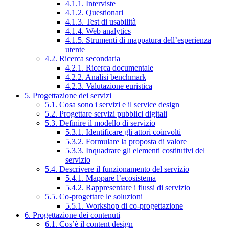
4.1.1. Interviste
4.1.2. Questionari
4.1.3. Test di usabilità
4.1.4. Web analytics
4.1.5. Strumenti di mappatura dell’esperienza
utente
4.2. Ricerca secondaria
4.2.1. Ricerca documentale
4.2.2. Analisi benchmark
4.2.3. Valutazione euristica
5. Progettazione dei servizi
5.1. Cosa sono i servizi e il service design
5.2. Progettare servizi pubblici digitali
5.3. Definire il modello di servizio
5.3.1. Identificare gli attori coinvolti
5.3.2. Formulare la proposta di valore
5.3.3. Inquadrare gli elementi costitutivi del
servizio
5.4. Descrivere il funzionamento del servizio
5.4.1. Mappare l’ecosistema
5.4.2. Rappresentare i flussi di servizio
5.5. Co-progettare le soluzioni
5.5.1. Workshop di co-progettazione
6. Progettazione dei contenuti
6.1. Cos’è il content design