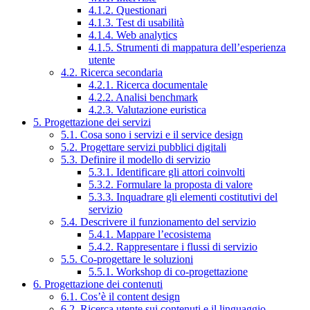
4.1.2. Questionari
4.1.3. Test di usabilità
4.1.4. Web analytics
4.1.5. Strumenti di mappatura dell’esperienza
utente
4.2. Ricerca secondaria
4.2.1. Ricerca documentale
4.2.2. Analisi benchmark
4.2.3. Valutazione euristica
5. Progettazione dei servizi
5.1. Cosa sono i servizi e il service design
5.2. Progettare servizi pubblici digitali
5.3. Definire il modello di servizio
5.3.1. Identificare gli attori coinvolti
5.3.2. Formulare la proposta di valore
5.3.3. Inquadrare gli elementi costitutivi del
servizio
5.4. Descrivere il funzionamento del servizio
5.4.1. Mappare l’ecosistema
5.4.2. Rappresentare i flussi di servizio
5.5. Co-progettare le soluzioni
5.5.1. Workshop di co-progettazione
6. Progettazione dei contenuti
6.1. Cos’è il content design
6.2. Ricerca utente sui contenuti e il linguaggio