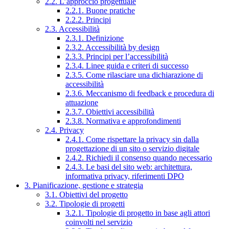
2.2. L’approccio progettuale
2.2.1. Buone pratiche
2.2.2. Principi
2.3. Accessibilità
2.3.1. Definizione
2.3.2. Accessibilità by design
2.3.3. Principi per l’accessibilità
2.3.4. Linee guida e criteri di successo
2.3.5. Come rilasciare una dichiarazione di
accessibilità
2.3.6. Meccanismo di feedback e procedura di
attuazione
2.3.7. Obiettivi accessibilità
2.3.8. Normativa e approfondimenti
2.4. Privacy
2.4.1. Come rispettare la privacy sin dalla
progettazione di un sito o servizio digitale
2.4.2. Richiedi il consenso quando necessario
2.4.3. Le basi del sito web: architettura,
informativa privacy, riferimenti DPO
3. Pianificazione, gestione e strategia
3.1. Obiettivi del progetto
3.2. Tipologie di progetti
3.2.1. Tipologie di progetto in base agli attori
coinvolti nel servizio