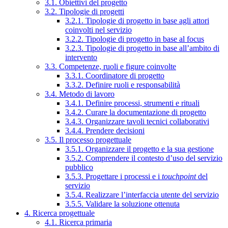
3.1. Obiettivi del progetto
3.2. Tipologie di progetti
3.2.1. Tipologie di progetto in base agli attori
coinvolti nel servizio
3.2.2. Tipologie di progetto in base al focus
3.2.3. Tipologie di progetto in base all’ambito di
intervento
3.3. Competenze, ruoli e figure coinvolte
3.3.1. Coordinatore di progetto
3.3.2. Definire ruoli e responsabilità
3.4. Metodo di lavoro
3.4.1. Definire processi, strumenti e rituali
3.4.2. Curare la documentazione di progetto
3.4.3. Organizzare tavoli tecnici collaborativi
3.4.4. Prendere decisioni
3.5. Il processo progettuale
3.5.1. Organizzare il progetto e la sua gestione
3.5.2. Comprendere il contesto d’uso del servizio
pubblico
3.5.3. Progettare i processi e i
touchpoint
del
servizio
3.5.4. Realizzare l’interfaccia utente del servizio
3.5.5. Validare la soluzione ottenuta
4. Ricerca progettuale
4.1. Ricerca primaria