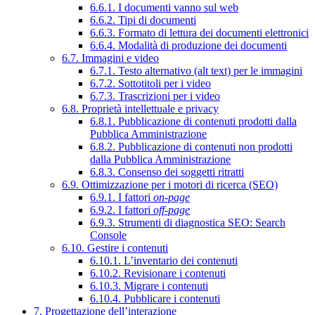
6.6.1. I documenti vanno sul web
6.6.2. Tipi di documenti
6.6.3. Formato di lettura dei documenti elettronici
6.6.4. Modalità di produzione dei documenti
6.7. Immagini e video
6.7.1. Testo alternativo (alt text) per le immagini
6.7.2. Sottotitoli per i video
6.7.3. Trascrizioni per i video
6.8. Proprietà intellettuale e privacy
6.8.1. Pubblicazione di contenuti prodotti dalla
Pubblica Amministrazione
6.8.2. Pubblicazione di contenuti non prodotti
dalla Pubblica Amministrazione
6.8.3. Consenso dei soggetti ritratti
6.9. Ottimizzazione per i motori di ricerca (SEO)
6.9.1. I fattori
on-page
6.9.2. I fattori
off-page
6.9.3. Strumenti di diagnostica SEO: Search
Console
6.10. Gestire i contenuti
6.10.1. L’inventario dei contenuti
6.10.2. Revisionare i contenuti
6.10.3. Migrare i contenuti
6.10.4. Pubblicare i contenuti
7. Progettazione dell’interazione