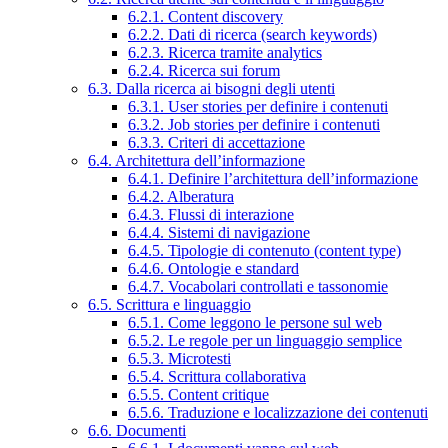
6.2.1. Content discovery
6.2.2. Dati di ricerca (search keywords)
6.2.3. Ricerca tramite analytics
6.2.4. Ricerca sui forum
6.3. Dalla ricerca ai bisogni degli utenti
6.3.1. User stories per definire i contenuti
6.3.2. Job stories per definire i contenuti
6.3.3. Criteri di accettazione
6.4. Architettura dell’informazione
6.4.1. Definire l’architettura dell’informazione
6.4.2. Alberatura
6.4.3. Flussi di interazione
6.4.4. Sistemi di navigazione
6.4.5. Tipologie di contenuto (content type)
6.4.6. Ontologie e standard
6.4.7. Vocabolari controllati e tassonomie
6.5. Scrittura e linguaggio
6.5.1. Come leggono le persone sul web
6.5.2. Le regole per un linguaggio semplice
6.5.3. Microtesti
6.5.4. Scrittura collaborativa
6.5.5. Content critique
6.5.6. Traduzione e localizzazione dei contenuti
6.6. Documenti