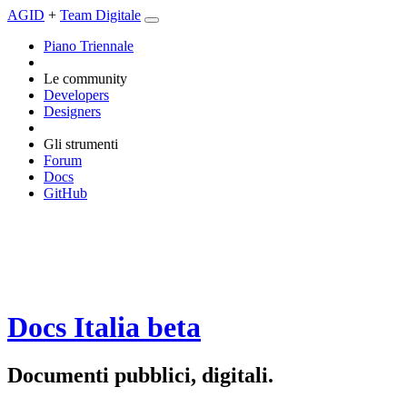
AGID
+
Team Digitale
Piano Triennale
Le community
Developers
Designers
Gli strumenti
Forum
Docs
GitHub
Docs Italia
beta
Documenti pubblici, digitali.