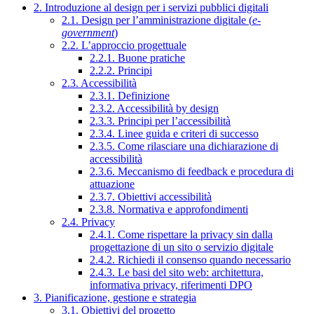
2. Introduzione al design per i servizi pubblici digitali
2.1. Design per l’amministrazione digitale (
e-
government
)
2.2. L’approccio progettuale
2.2.1. Buone pratiche
2.2.2. Principi
2.3. Accessibilità
2.3.1. Definizione
2.3.2. Accessibilità by design
2.3.3. Principi per l’accessibilità
2.3.4. Linee guida e criteri di successo
2.3.5. Come rilasciare una dichiarazione di
accessibilità
2.3.6. Meccanismo di feedback e procedura di
attuazione
2.3.7. Obiettivi accessibilità
2.3.8. Normativa e approfondimenti
2.4. Privacy
2.4.1. Come rispettare la privacy sin dalla
progettazione di un sito o servizio digitale
2.4.2. Richiedi il consenso quando necessario
2.4.3. Le basi del sito web: architettura,
informativa privacy, riferimenti DPO
3. Pianificazione, gestione e strategia
3.1. Obiettivi del progetto