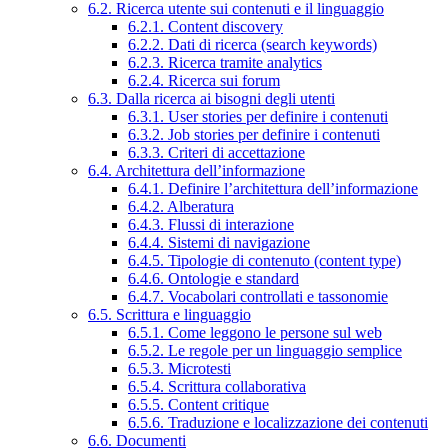
6.2. Ricerca utente sui contenuti e il linguaggio
6.2.1. Content discovery
6.2.2. Dati di ricerca (search keywords)
6.2.3. Ricerca tramite analytics
6.2.4. Ricerca sui forum
6.3. Dalla ricerca ai bisogni degli utenti
6.3.1. User stories per definire i contenuti
6.3.2. Job stories per definire i contenuti
6.3.3. Criteri di accettazione
6.4. Architettura dell’informazione
6.4.1. Definire l’architettura dell’informazione
6.4.2. Alberatura
6.4.3. Flussi di interazione
6.4.4. Sistemi di navigazione
6.4.5. Tipologie di contenuto (content type)
6.4.6. Ontologie e standard
6.4.7. Vocabolari controllati e tassonomie
6.5. Scrittura e linguaggio
6.5.1. Come leggono le persone sul web
6.5.2. Le regole per un linguaggio semplice
6.5.3. Microtesti
6.5.4. Scrittura collaborativa
6.5.5. Content critique
6.5.6. Traduzione e localizzazione dei contenuti
6.6. Documenti