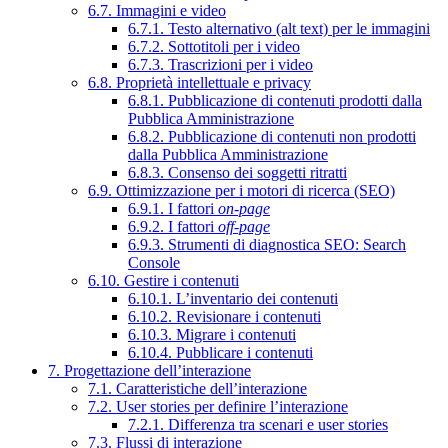
6.7. Immagini e video
6.7.1. Testo alternativo (alt text) per le immagini
6.7.2. Sottotitoli per i video
6.7.3. Trascrizioni per i video
6.8. Proprietà intellettuale e privacy
6.8.1. Pubblicazione di contenuti prodotti dalla
Pubblica Amministrazione
6.8.2. Pubblicazione di contenuti non prodotti
dalla Pubblica Amministrazione
6.8.3. Consenso dei soggetti ritratti
6.9. Ottimizzazione per i motori di ricerca (SEO)
6.9.1. I fattori
on-page
6.9.2. I fattori
off-page
6.9.3. Strumenti di diagnostica SEO: Search
Console
6.10. Gestire i contenuti
6.10.1. L’inventario dei contenuti
6.10.2. Revisionare i contenuti
6.10.3. Migrare i contenuti
6.10.4. Pubblicare i contenuti
7. Progettazione dell’interazione
7.1. Caratteristiche dell’interazione
7.2. User stories per definire l’interazione
7.2.1. Differenza tra scenari e user stories
7.3. Flussi di interazione