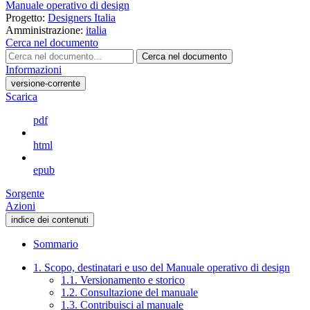
Manuale operativo di design
Progetto:
Designers Italia
Amministrazione:
italia
Cerca nel documento
Cerca nel documento
Informazioni
versione-corrente
Scarica
pdf
html
epub
Sorgente
Azioni
indice dei contenuti
Sommario
1. Scopo, destinatari e uso del Manuale operativo di design
1.1. Versionamento e storico
1.2. Consultazione del manuale
1.3. Contribuisci al manuale