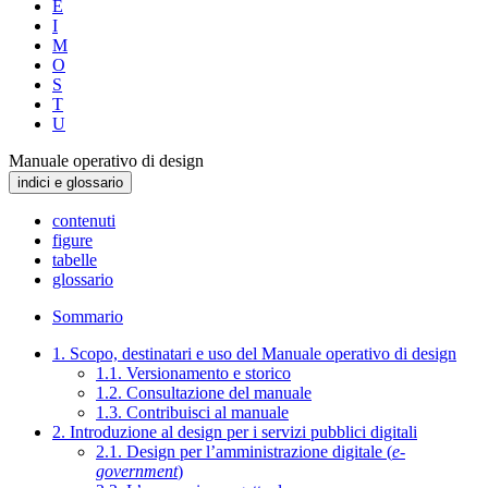
E
I
M
O
S
T
U
Manuale operativo di design
indici e glossario
contenuti
figure
tabelle
glossario
Sommario
1. Scopo, destinatari e uso del Manuale operativo di design
1.1. Versionamento e storico
1.2. Consultazione del manuale
1.3. Contribuisci al manuale
2. Introduzione al design per i servizi pubblici digitali
2.1. Design per l’amministrazione digitale (
e-
government
)