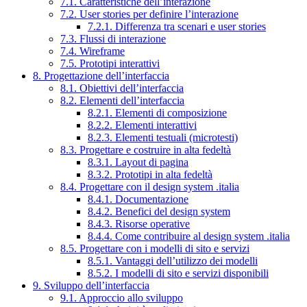
7.1. Caratteristiche dell’interazione
7.2. User stories per definire l’interazione
7.2.1. Differenza tra scenari e user stories
7.3. Flussi di interazione
7.4. Wireframe
7.5. Prototipi interattivi
8. Progettazione dell’interfaccia
8.1. Obiettivi dell’interfaccia
8.2. Elementi dell’interfaccia
8.2.1. Elementi di composizione
8.2.2. Elementi interattivi
8.2.3. Elementi testuali (microtesti)
8.3. Progettare e costruire in alta fedeltà
8.3.1. Layout di pagina
8.3.2. Prototipi in alta fedeltà
8.4. Progettare con il design system .italia
8.4.1. Documentazione
8.4.2. Benefici del design system
8.4.3. Risorse operative
8.4.4. Come contribuire al design system .italia
8.5. Progettare con i modelli di sito e servizi
8.5.1. Vantaggi dell’utilizzo dei modelli
8.5.2. I modelli di sito e servizi disponibili
9. Sviluppo dell’interfaccia
9.1. Approccio allo sviluppo