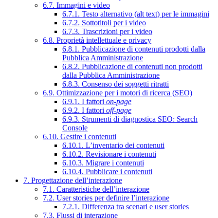
6.7. Immagini e video
6.7.1. Testo alternativo (alt text) per le immagini
6.7.2. Sottotitoli per i video
6.7.3. Trascrizioni per i video
6.8. Proprietà intellettuale e privacy
6.8.1. Pubblicazione di contenuti prodotti dalla
Pubblica Amministrazione
6.8.2. Pubblicazione di contenuti non prodotti
dalla Pubblica Amministrazione
6.8.3. Consenso dei soggetti ritratti
6.9. Ottimizzazione per i motori di ricerca (SEO)
6.9.1. I fattori
on-page
6.9.2. I fattori
off-page
6.9.3. Strumenti di diagnostica SEO: Search
Console
6.10. Gestire i contenuti
6.10.1. L’inventario dei contenuti
6.10.2. Revisionare i contenuti
6.10.3. Migrare i contenuti
6.10.4. Pubblicare i contenuti
7. Progettazione dell’interazione
7.1. Caratteristiche dell’interazione
7.2. User stories per definire l’interazione
7.2.1. Differenza tra scenari e user stories
7.3. Flussi di interazione