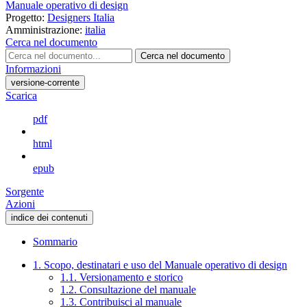
Manuale operativo di design
Progetto:
Designers Italia
Amministrazione:
italia
Cerca nel documento
Cerca nel documento
Informazioni
versione-corrente
Scarica
pdf
html
epub
Sorgente
Azioni
indice dei contenuti
Sommario
1. Scopo, destinatari e uso del Manuale operativo di design
1.1. Versionamento e storico
1.2. Consultazione del manuale
1.3. Contribuisci al manuale