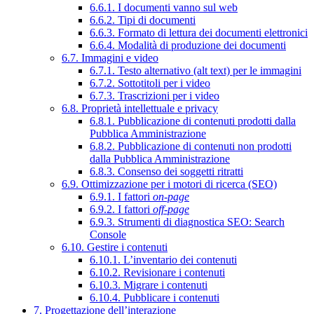
6.6.1. I documenti vanno sul web
6.6.2. Tipi di documenti
6.6.3. Formato di lettura dei documenti elettronici
6.6.4. Modalità di produzione dei documenti
6.7. Immagini e video
6.7.1. Testo alternativo (alt text) per le immagini
6.7.2. Sottotitoli per i video
6.7.3. Trascrizioni per i video
6.8. Proprietà intellettuale e privacy
6.8.1. Pubblicazione di contenuti prodotti dalla
Pubblica Amministrazione
6.8.2. Pubblicazione di contenuti non prodotti
dalla Pubblica Amministrazione
6.8.3. Consenso dei soggetti ritratti
6.9. Ottimizzazione per i motori di ricerca (SEO)
6.9.1. I fattori
on-page
6.9.2. I fattori
off-page
6.9.3. Strumenti di diagnostica SEO: Search
Console
6.10. Gestire i contenuti
6.10.1. L’inventario dei contenuti
6.10.2. Revisionare i contenuti
6.10.3. Migrare i contenuti
6.10.4. Pubblicare i contenuti
7. Progettazione dell’interazione