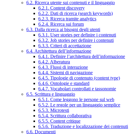
6.2. Ricerca utente sui contenuti e il linguaggio
6.2.1. Content discovery
6.2.2. Dati di ricerca (search keywords)
6.2.3. Ricerca tramite analytics
6.2.4. Ricerca sui forum
6.3. Dalla ricerca ai bisogni degli utenti
6.3.1. User stories per definire i contenuti
6.3.2. Job stories per definire i contenuti
6.3.3. Criteri di accettazione
6.4. Architettura dell’informazione
6.4.1. Definire l’architettura dell’informazione
6.4.2. Alberatura
6.4.3. Flussi di interazione
6.4.4. Sistemi di navigazione
6.4.5. Tipologie di contenuto (content type)
6.4.6. Ontologie e standard
6.4.7. Vocabolari controllati e tassonomie
6.5. Scrittura e linguaggio
6.5.1. Come leggono le persone sul web
6.5.2. Le regole per un linguaggio semplice
6.5.3. Microtesti
6.5.4. Scrittura collaborativa
6.5.5. Content critique
6.5.6. Traduzione e localizzazione dei contenuti
6.6. Documenti