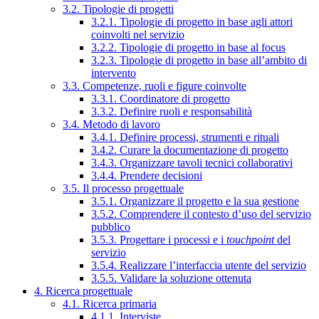
3.2. Tipologie di progetti
3.2.1. Tipologie di progetto in base agli attori
coinvolti nel servizio
3.2.2. Tipologie di progetto in base al focus
3.2.3. Tipologie di progetto in base all’ambito di
intervento
3.3. Competenze, ruoli e figure coinvolte
3.3.1. Coordinatore di progetto
3.3.2. Definire ruoli e responsabilità
3.4. Metodo di lavoro
3.4.1. Definire processi, strumenti e rituali
3.4.2. Curare la documentazione di progetto
3.4.3. Organizzare tavoli tecnici collaborativi
3.4.4. Prendere decisioni
3.5. Il processo progettuale
3.5.1. Organizzare il progetto e la sua gestione
3.5.2. Comprendere il contesto d’uso del servizio
pubblico
3.5.3. Progettare i processi e i
touchpoint
del
servizio
3.5.4. Realizzare l’interfaccia utente del servizio
3.5.5. Validare la soluzione ottenuta
4. Ricerca progettuale
4.1. Ricerca primaria
4.1.1. Interviste