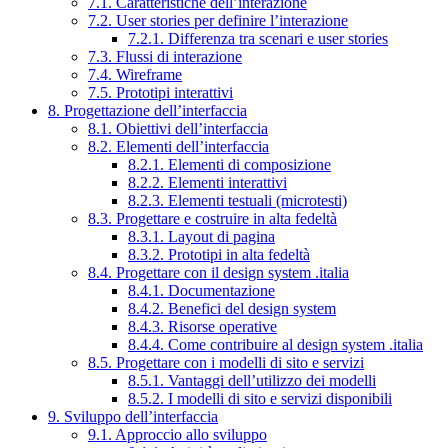
7.1. Caratteristiche dell’interazione
7.2. User stories per definire l’interazione
7.2.1. Differenza tra scenari e user stories
7.3. Flussi di interazione
7.4. Wireframe
7.5. Prototipi interattivi
8. Progettazione dell’interfaccia
8.1. Obiettivi dell’interfaccia
8.2. Elementi dell’interfaccia
8.2.1. Elementi di composizione
8.2.2. Elementi interattivi
8.2.3. Elementi testuali (microtesti)
8.3. Progettare e costruire in alta fedeltà
8.3.1. Layout di pagina
8.3.2. Prototipi in alta fedeltà
8.4. Progettare con il design system .italia
8.4.1. Documentazione
8.4.2. Benefici del design system
8.4.3. Risorse operative
8.4.4. Come contribuire al design system .italia
8.5. Progettare con i modelli di sito e servizi
8.5.1. Vantaggi dell’utilizzo dei modelli
8.5.2. I modelli di sito e servizi disponibili
9. Sviluppo dell’interfaccia
9.1. Approccio allo sviluppo