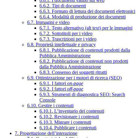
6.6.1. I documenti vanno sul web
6.6.2. Tipi di documenti
6.6.3. Formato di lettura dei documenti elettronici
6.6.4. Modalità di produzione dei documenti
6.7. Immagini e video
6.7.1. Testo alternativo (alt text) per le immagini
6.7.2. Sottotitoli per i video
6.7.3. Trascrizioni per i video
6.8. Proprietà intellettuale e privacy
6.8.1. Pubblicazione di contenuti prodotti dalla
Pubblica Amministrazione
6.8.2. Pubblicazione di contenuti non prodotti
dalla Pubblica Amministrazione
6.8.3. Consenso dei soggetti ritratti
6.9. Ottimizzazione per i motori di ricerca (SEO)
6.9.1. I fattori
on-page
6.9.2. I fattori
off-page
6.9.3. Strumenti di diagnostica SEO: Search
Console
6.10. Gestire i contenuti
6.10.1. L’inventario dei contenuti
6.10.2. Revisionare i contenuti
6.10.3. Migrare i contenuti
6.10.4. Pubblicare i contenuti
7. Progettazione dell’interazione