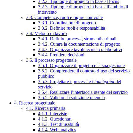
3.2.2. Tipologie di progetto in base al focus
3.2.3. Tipologie di progetto in base all’ambito di
intervento
3.3. Competenze, ruoli e figure coinvolte
3.3.1. Coordinatore di progetto
3.3.2. Definire ruoli e responsabilità
3.4. Metodo di lavoro
3.4.1. Definire processi, strumenti e rituali
3.4.2. Curare la documentazione di progetto
3.4.3. Organizzare tavoli tecnici collaborativi
3.4.4. Prendere decisioni
3.5. Il processo progettuale
3.5.1. Organizzare il progetto e la sua gestione
3.5.2. Comprendere il contesto d’uso del servizio
pubblico
3.5.3. Progettare i processi e i
touchpoint
del
servizio
3.5.4. Realizzare l’interfaccia utente del servizio
3.5.5. Validare la soluzione ottenuta
4. Ricerca progettuale
4.1. Ricerca primaria
4.1.1. Interviste
4.1.2. Questionari
4.1.3. Test di usabilità
4.1.4. Web analytics