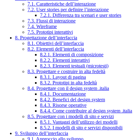
7.1. Caratteristiche dell’interazione
7.2. User stories per definire l’interazione
7.2.1. Differenza tra scenari e user stories
7.3. Flussi di interazione
7.4. Wireframe
7.5. Prototipi interattivi
8. Progettazione dell’interfaccia
8.1. Obiettivi dell’interfaccia
8.2. Elementi dell’interfaccia
8.2.1. Elementi di composizione
8.2.2. Elementi interattivi
8.2.3. Elementi testuali (microtesti)
8.3. Progettare e costruire in alta fedeltà
8.3.1. Layout di pagina
8.3.2. Prototipi in alta fedeltà
8.4. Progettare con il design system .italia
8.4.1. Documentazione
8.4.2. Benefici del design system
8.4.3. Risorse operative
8.4.4. Come contribuire al design system .italia
8.5. Progettare con i modelli di sito e servizi
8.5.1. Vantaggi dell’utilizzo dei modelli
8.5.2. I modelli di sito e servizi disponibili
9. Sviluppo dell’interfaccia
9.1. Approccio allo sviluppo