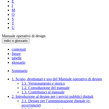
E
I
M
O
S
T
U
Manuale operativo di design
indici e glossario
contenuti
figure
tabelle
glossario
Sommario
1. Scopo, destinatari e uso del Manuale operativo di design
1.1. Versionamento e storico
1.2. Consultazione del manuale
1.3. Contribuisci al manuale
2. Introduzione al design per i servizi pubblici digitali
2.1. Design per l’amministrazione digitale (
e-
government
)