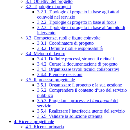
3.1. Obiettivi del progetto
3.2. Tipologie di progetti
3.2.1. Tipologie di progetto in base agli attori
coinvolti nel servizio
3.2.2. Tipologie di progetto in base al focus
3.2.3. Tipologie di progetto in base all’ambito di
intervento
3.3. Competenze, ruoli e figure coinvolte
3.3.1. Coordinatore di progetto
3.3.2. Definire ruoli e responsabilità
3.4. Metodo di lavoro
3.4.1. Definire processi, strumenti e rituali
3.4.2. Curare la documentazione di progetto
3.4.3. Organizzare tavoli tecnici collaborativi
3.4.4. Prendere decisioni
3.5. Il processo progettuale
3.5.1. Organizzare il progetto e la sua gestione
3.5.2. Comprendere il contesto d’uso del servizio
pubblico
3.5.3. Progettare i processi e i
touchpoint
del
servizio
3.5.4. Realizzare l’interfaccia utente del servizio
3.5.5. Validare la soluzione ottenuta
4. Ricerca progettuale
4.1. Ricerca primaria