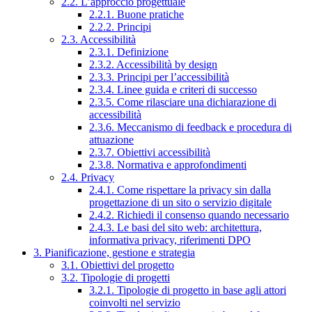
2.2. L’approccio progettuale
2.2.1. Buone pratiche
2.2.2. Principi
2.3. Accessibilità
2.3.1. Definizione
2.3.2. Accessibilità by design
2.3.3. Principi per l’accessibilità
2.3.4. Linee guida e criteri di successo
2.3.5. Come rilasciare una dichiarazione di
accessibilità
2.3.6. Meccanismo di feedback e procedura di
attuazione
2.3.7. Obiettivi accessibilità
2.3.8. Normativa e approfondimenti
2.4. Privacy
2.4.1. Come rispettare la privacy sin dalla
progettazione di un sito o servizio digitale
2.4.2. Richiedi il consenso quando necessario
2.4.3. Le basi del sito web: architettura,
informativa privacy, riferimenti DPO
3. Pianificazione, gestione e strategia
3.1. Obiettivi del progetto
3.2. Tipologie di progetti
3.2.1. Tipologie di progetto in base agli attori
coinvolti nel servizio