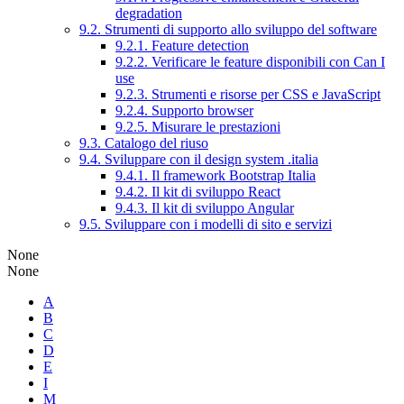
degradation
9.2. Strumenti di supporto allo sviluppo del software
9.2.1. Feature detection
9.2.2. Verificare le feature disponibili con Can I
use
9.2.3. Strumenti e risorse per CSS e JavaScript
9.2.4. Supporto browser
9.2.5. Misurare le prestazioni
9.3. Catalogo del riuso
9.4. Sviluppare con il design system .italia
9.4.1. Il framework Bootstrap Italia
9.4.2. Il kit di sviluppo React
9.4.3. Il kit di sviluppo Angular
9.5. Sviluppare con i modelli di sito e servizi
None
None
A
B
C
D
E
I
M