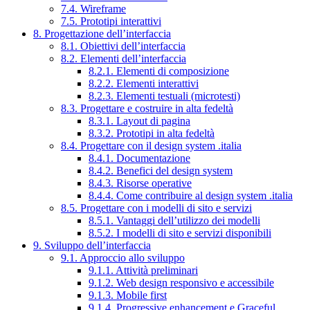
7.4. Wireframe
7.5. Prototipi interattivi
8. Progettazione dell’interfaccia
8.1. Obiettivi dell’interfaccia
8.2. Elementi dell’interfaccia
8.2.1. Elementi di composizione
8.2.2. Elementi interattivi
8.2.3. Elementi testuali (microtesti)
8.3. Progettare e costruire in alta fedeltà
8.3.1. Layout di pagina
8.3.2. Prototipi in alta fedeltà
8.4. Progettare con il design system .italia
8.4.1. Documentazione
8.4.2. Benefici del design system
8.4.3. Risorse operative
8.4.4. Come contribuire al design system .italia
8.5. Progettare con i modelli di sito e servizi
8.5.1. Vantaggi dell’utilizzo dei modelli
8.5.2. I modelli di sito e servizi disponibili
9. Sviluppo dell’interfaccia
9.1. Approccio allo sviluppo
9.1.1. Attività preliminari
9.1.2. Web design responsivo e accessibile
9.1.3. Mobile first
9.1.4. Progressive enhancement e Graceful