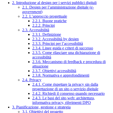
2. Introduzione al design per i servizi pubblici digitali
2.1. Design per l’amministrazione digitale (
e-
government
)
2.2. L’approccio progettuale
2.2.1. Buone pratiche
2.2.2. Principi
2.3. Accessibilità
2.3.1. Definizione
2.3.2. Accessibilità by design
2.3.3. Principi per l’accessibilità
2.3.4. Linee guida e criteri di successo
2.3.5. Come rilasciare una dichiarazione di
accessibilità
2.3.6. Meccanismo di feedback e procedura di
attuazione
2.3.7. Obiettivi accessibilità
2.3.8. Normativa e approfondimenti
2.4. Privacy
2.4.1. Come rispettare la privacy sin dalla
progettazione di un sito o servizio digitale
2.4.2. Richiedi il consenso quando necessario
2.4.3. Le basi del sito web: architettura,
informativa privacy, riferimenti DPO
3. Pianificazione, gestione e strategia
3.1. Obiettivi del progetto