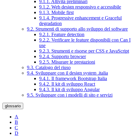
9.1.1. Attività preliminari
9.1.2. Web design responsivo e accessibile
9.1.3. Mobile first
9.1.4. Progressive enhancement e Graceful
degradation
9.2. Strumenti di supporto allo sviluppo del software
9.2.1. Feature detection
9.2.2. Verificare le feature disponibili con Can I
use
9.2.3. Strumenti e risorse per CSS e JavaScript
9.2.4. Supporto browser
9.2.5. Misurare le prestazioni
9.3. Catalogo del riuso
9.4. Sviluppare con il design system .italia
9.4.1. Il framework Bootstrap Italia
9.4.2. Il kit di sviluppo React
9.4.3. Il kit di sviluppo Angular
9.5. Sviluppare con i modelli di sito e servizi
glossario
A
B
C
D