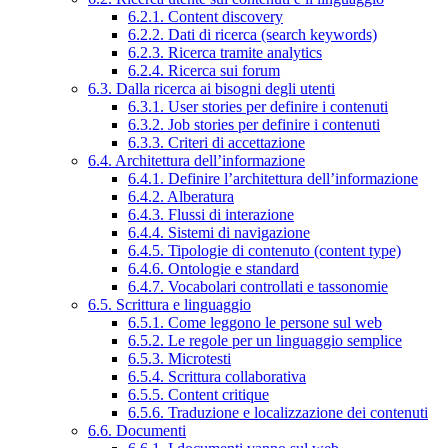
6.2.1. Content discovery
6.2.2. Dati di ricerca (search keywords)
6.2.3. Ricerca tramite analytics
6.2.4. Ricerca sui forum
6.3. Dalla ricerca ai bisogni degli utenti
6.3.1. User stories per definire i contenuti
6.3.2. Job stories per definire i contenuti
6.3.3. Criteri di accettazione
6.4. Architettura dell’informazione
6.4.1. Definire l’architettura dell’informazione
6.4.2. Alberatura
6.4.3. Flussi di interazione
6.4.4. Sistemi di navigazione
6.4.5. Tipologie di contenuto (content type)
6.4.6. Ontologie e standard
6.4.7. Vocabolari controllati e tassonomie
6.5. Scrittura e linguaggio
6.5.1. Come leggono le persone sul web
6.5.2. Le regole per un linguaggio semplice
6.5.3. Microtesti
6.5.4. Scrittura collaborativa
6.5.5. Content critique
6.5.6. Traduzione e localizzazione dei contenuti
6.6. Documenti