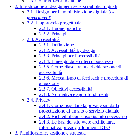
1.3. Contribuisci al manuale
2. Introduzione al design per i servizi pubblici digitali
2.1. Design per l’amministrazione digitale (
e-
government
)
2.2. L’approccio progettuale
2.2.1. Buone pratiche
2.2.2. Principi
2.3. Accessibilità
2.3.1. Definizione
2.3.2. Accessibilità by design
2.3.3. Principi per l’accessibilità
2.3.4. Linee guida e criteri di successo
2.3.5. Come rilasciare una dichiarazione di
accessibilità
2.3.6. Meccanismo di feedback e procedura di
attuazione
2.3.7. Obiettivi accessibilità
2.3.8. Normativa e approfondimenti
2.4. Privacy
2.4.1. Come rispettare la privacy sin dalla
progettazione di un sito o servizio digitale
2.4.2. Richiedi il consenso quando necessario
2.4.3. Le basi del sito web: architettura,
informativa privacy, riferimenti DPO
3. Pianificazione, gestione e strategia