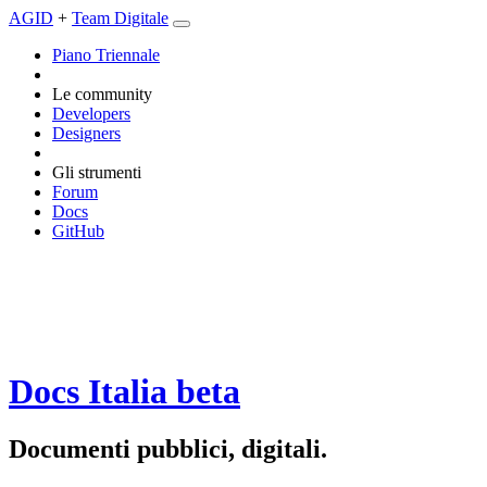
AGID
+
Team Digitale
Piano Triennale
Le community
Developers
Designers
Gli strumenti
Forum
Docs
GitHub
Docs Italia
beta
Documenti pubblici, digitali.