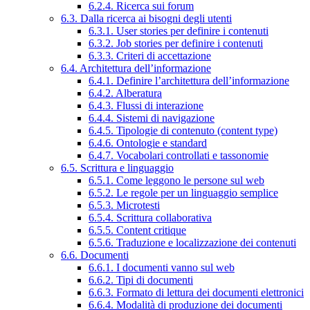
6.2.4. Ricerca sui forum
6.3. Dalla ricerca ai bisogni degli utenti
6.3.1. User stories per definire i contenuti
6.3.2. Job stories per definire i contenuti
6.3.3. Criteri di accettazione
6.4. Architettura dell’informazione
6.4.1. Definire l’architettura dell’informazione
6.4.2. Alberatura
6.4.3. Flussi di interazione
6.4.4. Sistemi di navigazione
6.4.5. Tipologie di contenuto (content type)
6.4.6. Ontologie e standard
6.4.7. Vocabolari controllati e tassonomie
6.5. Scrittura e linguaggio
6.5.1. Come leggono le persone sul web
6.5.2. Le regole per un linguaggio semplice
6.5.3. Microtesti
6.5.4. Scrittura collaborativa
6.5.5. Content critique
6.5.6. Traduzione e localizzazione dei contenuti
6.6. Documenti
6.6.1. I documenti vanno sul web
6.6.2. Tipi di documenti
6.6.3. Formato di lettura dei documenti elettronici
6.6.4. Modalità di produzione dei documenti