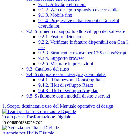
9.1.1. Attività preliminari
9.1.2. Web design responsivo e accessibile
9.1.3. Mobile first
9.1.4. Progressive enhancement e Graceful
degradation
9.2. Strumenti di supporto allo sviluppo del software
9.2.1. Feature detection
9.2.2. Verificare le feature disponibili con Can I
use
9.2.3. Strumenti e risorse per CSS e JavaScript
9.2.4. Supporto browser
9.2.5. Misurare le prestazioni
9.3. Catalogo del riuso
9.4. Sviluppare con il design system .italia
9.4.1. Il framework Bootstrap Italia
9.4.2. Il kit di sviluppo React
9.4.3. Il kit di sviluppo Angular
9.5. Sviluppare con i modelli di sito e servizi
1. Scopo, destinatari e uso del Manuale operativo di design
Team per la Trasformazione Digitale
in collaborazione con
Agenzia per l'Italia Digitale