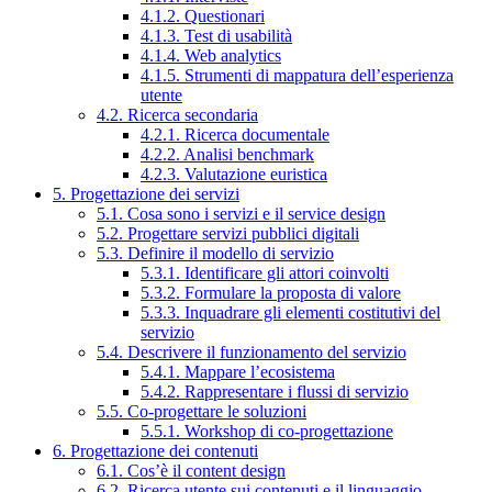
4.1.2. Questionari
4.1.3. Test di usabilità
4.1.4. Web analytics
4.1.5. Strumenti di mappatura dell’esperienza
utente
4.2. Ricerca secondaria
4.2.1. Ricerca documentale
4.2.2. Analisi benchmark
4.2.3. Valutazione euristica
5. Progettazione dei servizi
5.1. Cosa sono i servizi e il service design
5.2. Progettare servizi pubblici digitali
5.3. Definire il modello di servizio
5.3.1. Identificare gli attori coinvolti
5.3.2. Formulare la proposta di valore
5.3.3. Inquadrare gli elementi costitutivi del
servizio
5.4. Descrivere il funzionamento del servizio
5.4.1. Mappare l’ecosistema
5.4.2. Rappresentare i flussi di servizio
5.5. Co-progettare le soluzioni
5.5.1. Workshop di co-progettazione
6. Progettazione dei contenuti
6.1. Cos’è il content design
6.2. Ricerca utente sui contenuti e il linguaggio