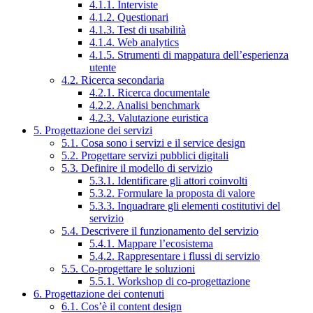
4.1.1. Interviste
4.1.2. Questionari
4.1.3. Test di usabilità
4.1.4. Web analytics
4.1.5. Strumenti di mappatura dell’esperienza
utente
4.2. Ricerca secondaria
4.2.1. Ricerca documentale
4.2.2. Analisi benchmark
4.2.3. Valutazione euristica
5. Progettazione dei servizi
5.1. Cosa sono i servizi e il service design
5.2. Progettare servizi pubblici digitali
5.3. Definire il modello di servizio
5.3.1. Identificare gli attori coinvolti
5.3.2. Formulare la proposta di valore
5.3.3. Inquadrare gli elementi costitutivi del
servizio
5.4. Descrivere il funzionamento del servizio
5.4.1. Mappare l’ecosistema
5.4.2. Rappresentare i flussi di servizio
5.5. Co-progettare le soluzioni
5.5.1. Workshop di co-progettazione
6. Progettazione dei contenuti
6.1. Cos’è il content design