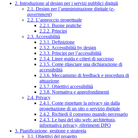
2. Introduzione al design per i servizi pubblici digitali
2.1. Design per l’amministrazione digitale (
e-
government
)
2.2. L’approccio progettuale
2.2.1. Buone pratiche
2.2.2. Principi
2.3. Accessibilità
2.3.1. Definizione
2.3.2. Accessibilità by design
2.3.3. Principi per l’accessibilità
2.3.4. Linee guida e criteri di successo
2.3.5. Come rilasciare una dichiarazione di
accessibilità
2.3.6. Meccanismo di feedback e procedura di
attuazione
2.3.7. Obiettivi accessibilità
2.3.8. Normativa e approfondimenti
2.4. Privacy
2.4.1. Come rispettare la privacy sin dalla
progettazione di un sito o servizio digitale
2.4.2. Richiedi il consenso quando necessario
2.4.3. Le basi del sito web: architettura,
informativa privacy, riferimenti DPO
3. Pianificazione, gestione e strategia
3.1. Obiettivi del progetto