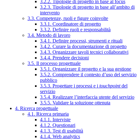
3.2.2. Tipologie di progetto in base al focus
3.2.3. Tipologie di progetto in base all’ambito di
intervento
3.3. Competenze, ruoli e figure coinvolte
3.3.1. Coordinatore di progetto
3.3.2. Definire ruoli e responsabilità
3.4. Metodo di lavoro
3.4.1. Definire processi, strumenti e rituali
3.4.2. Curare la documentazione di progetto
3.4.3. Organizzare tavoli tecnici collaborativi
3.4.4. Prendere decisioni
3.5. Il processo progettuale
3.5.1. Organizzare il progetto e la sua gestione
3.5.2. Comprendere il contesto d’uso del servizio
pubblico
3.5.3. Progettare i processi e i
touchpoint
del
servizio
3.5.4. Realizzare l’interfaccia utente del servizio
3.5.5. Validare la soluzione ottenuta
4. Ricerca progettuale
4.1. Ricerca primaria
4.1.1. Interviste
4.1.2. Questionari
4.1.3. Test di usabilità
4.1.4. Web analytics