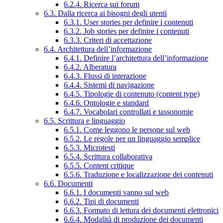
6.2.4. Ricerca sui forum
6.3. Dalla ricerca ai bisogni degli utenti
6.3.1. User stories per definire i contenuti
6.3.2. Job stories per definire i contenuti
6.3.3. Criteri di accettazione
6.4. Architettura dell’informazione
6.4.1. Definire l’architettura dell’informazione
6.4.2. Alberatura
6.4.3. Flussi di interazione
6.4.4. Sistemi di navigazione
6.4.5. Tipologie di contenuto (content type)
6.4.6. Ontologie e standard
6.4.7. Vocabolari controllati e tassonomie
6.5. Scrittura e linguaggio
6.5.1. Come leggono le persone sul web
6.5.2. Le regole per un linguaggio semplice
6.5.3. Microtesti
6.5.4. Scrittura collaborativa
6.5.5. Content critique
6.5.6. Traduzione e localizzazione dei contenuti
6.6. Documenti
6.6.1. I documenti vanno sul web
6.6.2. Tipi di documenti
6.6.3. Formato di lettura dei documenti elettronici
6.6.4. Modalità di produzione dei documenti