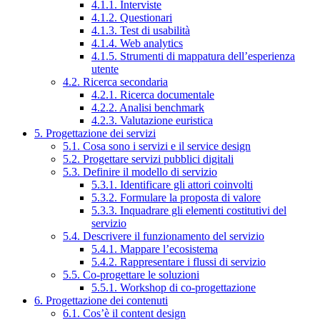
4.1.1. Interviste
4.1.2. Questionari
4.1.3. Test di usabilità
4.1.4. Web analytics
4.1.5. Strumenti di mappatura dell’esperienza
utente
4.2. Ricerca secondaria
4.2.1. Ricerca documentale
4.2.2. Analisi benchmark
4.2.3. Valutazione euristica
5. Progettazione dei servizi
5.1. Cosa sono i servizi e il service design
5.2. Progettare servizi pubblici digitali
5.3. Definire il modello di servizio
5.3.1. Identificare gli attori coinvolti
5.3.2. Formulare la proposta di valore
5.3.3. Inquadrare gli elementi costitutivi del
servizio
5.4. Descrivere il funzionamento del servizio
5.4.1. Mappare l’ecosistema
5.4.2. Rappresentare i flussi di servizio
5.5. Co-progettare le soluzioni
5.5.1. Workshop di co-progettazione
6. Progettazione dei contenuti
6.1. Cos’è il content design