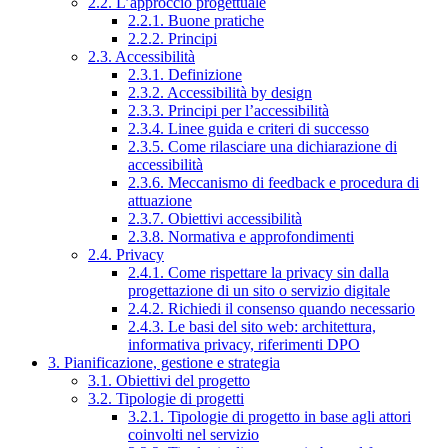
2.2. L’approccio progettuale
2.2.1. Buone pratiche
2.2.2. Principi
2.3. Accessibilità
2.3.1. Definizione
2.3.2. Accessibilità by design
2.3.3. Principi per l’accessibilità
2.3.4. Linee guida e criteri di successo
2.3.5. Come rilasciare una dichiarazione di
accessibilità
2.3.6. Meccanismo di feedback e procedura di
attuazione
2.3.7. Obiettivi accessibilità
2.3.8. Normativa e approfondimenti
2.4. Privacy
2.4.1. Come rispettare la privacy sin dalla
progettazione di un sito o servizio digitale
2.4.2. Richiedi il consenso quando necessario
2.4.3. Le basi del sito web: architettura,
informativa privacy, riferimenti DPO
3. Pianificazione, gestione e strategia
3.1. Obiettivi del progetto
3.2. Tipologie di progetti
3.2.1. Tipologie di progetto in base agli attori
coinvolti nel servizio