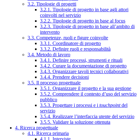
3.2. Tipologie di progetti
3.2.1. Tipologie di progetto in base agli attori
coinvolti nel servizio
3.2.2. Tipologie di progetto in base al focus
3.2.3. Tipologie di progetto in base all’ambito di
intervento
3.3. Competenze, ruoli e figure coinvolte
3.3.1. Coordinatore di progetto
3.3.2. Definire ruoli e responsabilità
3.4. Metodo di lavoro
3.4.1. Definire processi, strumenti e rituali
3.4.2. Curare la documentazione di progetto
3.4.3. Organizzare tavoli tecnici collaborativi
3.4.4. Prendere decisioni
3.5. Il processo progettuale
3.5.1. Organizzare il progetto e la sua gestione
3.5.2. Comprendere il contesto d’uso del servizio
pubblico
3.5.3. Progettare i processi e i
touchpoint
del
servizio
3.5.4. Realizzare l’interfaccia utente del servizio
3.5.5. Validare la soluzione ottenuta
4. Ricerca progettuale
4.1. Ricerca primaria
4.1.1. Interviste