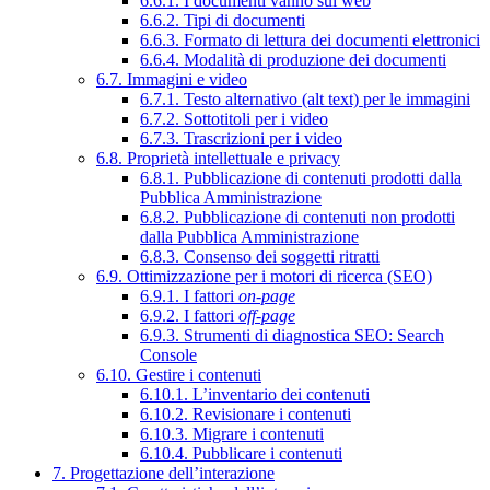
6.6.1. I documenti vanno sul web
6.6.2. Tipi di documenti
6.6.3. Formato di lettura dei documenti elettronici
6.6.4. Modalità di produzione dei documenti
6.7. Immagini e video
6.7.1. Testo alternativo (alt text) per le immagini
6.7.2. Sottotitoli per i video
6.7.3. Trascrizioni per i video
6.8. Proprietà intellettuale e privacy
6.8.1. Pubblicazione di contenuti prodotti dalla
Pubblica Amministrazione
6.8.2. Pubblicazione di contenuti non prodotti
dalla Pubblica Amministrazione
6.8.3. Consenso dei soggetti ritratti
6.9. Ottimizzazione per i motori di ricerca (SEO)
6.9.1. I fattori
on-page
6.9.2. I fattori
off-page
6.9.3. Strumenti di diagnostica SEO: Search
Console
6.10. Gestire i contenuti
6.10.1. L’inventario dei contenuti
6.10.2. Revisionare i contenuti
6.10.3. Migrare i contenuti
6.10.4. Pubblicare i contenuti
7. Progettazione dell’interazione