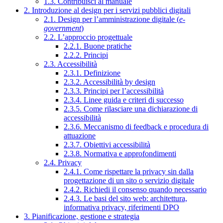
1.3. Contribuisci al manuale
2. Introduzione al design per i servizi pubblici digitali
2.1. Design per l’amministrazione digitale (
e-
government
)
2.2. L’approccio progettuale
2.2.1. Buone pratiche
2.2.2. Principi
2.3. Accessibilità
2.3.1. Definizione
2.3.2. Accessibilità by design
2.3.3. Principi per l’accessibilità
2.3.4. Linee guida e criteri di successo
2.3.5. Come rilasciare una dichiarazione di
accessibilità
2.3.6. Meccanismo di feedback e procedura di
attuazione
2.3.7. Obiettivi accessibilità
2.3.8. Normativa e approfondimenti
2.4. Privacy
2.4.1. Come rispettare la privacy sin dalla
progettazione di un sito o servizio digitale
2.4.2. Richiedi il consenso quando necessario
2.4.3. Le basi del sito web: architettura,
informativa privacy, riferimenti DPO
3. Pianificazione, gestione e strategia