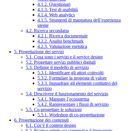
4.1.2. Questionari
4.1.3. Test di usabilità
4.1.4. Web analytics
4.1.5. Strumenti di mappatura dell’esperienza
utente
4.2. Ricerca secondaria
4.2.1. Ricerca documentale
4.2.2. Analisi benchmark
4.2.3. Valutazione euristica
5. Progettazione dei servizi
5.1. Cosa sono i servizi e il service design
5.2. Progettare servizi pubblici digitali
5.3. Definire il modello di servizio
5.3.1. Identificare gli attori coinvolti
5.3.2. Formulare la proposta di valore
5.3.3. Inquadrare gli elementi costitutivi del
servizio
5.4. Descrivere il funzionamento del servizio
5.4.1. Mappare l’ecosistema
5.4.2. Rappresentare i flussi di servizio
5.5. Co-progettare le soluzioni
5.5.1. Workshop di co-progettazione
6. Progettazione dei contenuti
6.1. Cos’è il content design
6.2. Ricerca utente sui contenuti e il linguaggio