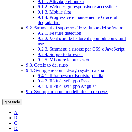
9.1.1. Attività preliminari
9.1.2. Web design responsivo e accessibile
9.1.3. Mobile first
9.1.4. Progressive enhancement e Graceful
degradation
9.2. Strumenti di supporto allo sviluppo del software
9.2.1. Feature detection
9.2.2. Verificare le feature disponibili con Can I
use
9.2.3. Strumenti e risorse per CSS e JavaScript
9.2.4. Supporto browser
9.2.5. Misurare le prestazioni
9.3. Catalogo del riuso
9.4. Sviluppare con il design system .italia
9.4.1. Il framework Bootstrap Italia
9.4.2. Il kit di sviluppo React
9.4.3. Il kit di sviluppo Angular
9.5. Sviluppare con i modelli di sito e servizi
glossario
A
B
C
D