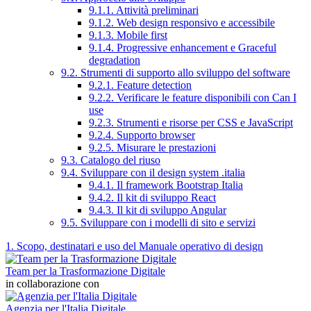
9.1.1. Attività preliminari
9.1.2. Web design responsivo e accessibile
9.1.3. Mobile first
9.1.4. Progressive enhancement e Graceful
degradation
9.2. Strumenti di supporto allo sviluppo del software
9.2.1. Feature detection
9.2.2. Verificare le feature disponibili con Can I
use
9.2.3. Strumenti e risorse per CSS e JavaScript
9.2.4. Supporto browser
9.2.5. Misurare le prestazioni
9.3. Catalogo del riuso
9.4. Sviluppare con il design system .italia
9.4.1. Il framework Bootstrap Italia
9.4.2. Il kit di sviluppo React
9.4.3. Il kit di sviluppo Angular
9.5. Sviluppare con i modelli di sito e servizi
1. Scopo, destinatari e uso del Manuale operativo di design
Team per la Trasformazione Digitale
in collaborazione con
Agenzia per l'Italia Digitale