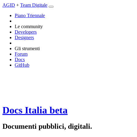
AGID
+
Team Digitale
Piano Triennale
Le community
Developers
Designers
Gli strumenti
Forum
Docs
GitHub
Docs Italia
beta
Documenti pubblici, digitali.