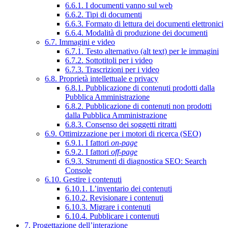
6.6.1. I documenti vanno sul web
6.6.2. Tipi di documenti
6.6.3. Formato di lettura dei documenti elettronici
6.6.4. Modalità di produzione dei documenti
6.7. Immagini e video
6.7.1. Testo alternativo (alt text) per le immagini
6.7.2. Sottotitoli per i video
6.7.3. Trascrizioni per i video
6.8. Proprietà intellettuale e privacy
6.8.1. Pubblicazione di contenuti prodotti dalla
Pubblica Amministrazione
6.8.2. Pubblicazione di contenuti non prodotti
dalla Pubblica Amministrazione
6.8.3. Consenso dei soggetti ritratti
6.9. Ottimizzazione per i motori di ricerca (SEO)
6.9.1. I fattori
on-page
6.9.2. I fattori
off-page
6.9.3. Strumenti di diagnostica SEO: Search
Console
6.10. Gestire i contenuti
6.10.1. L’inventario dei contenuti
6.10.2. Revisionare i contenuti
6.10.3. Migrare i contenuti
6.10.4. Pubblicare i contenuti
7. Progettazione dell’interazione