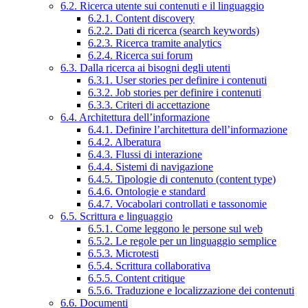
6.2. Ricerca utente sui contenuti e il linguaggio
6.2.1. Content discovery
6.2.2. Dati di ricerca (search keywords)
6.2.3. Ricerca tramite analytics
6.2.4. Ricerca sui forum
6.3. Dalla ricerca ai bisogni degli utenti
6.3.1. User stories per definire i contenuti
6.3.2. Job stories per definire i contenuti
6.3.3. Criteri di accettazione
6.4. Architettura dell’informazione
6.4.1. Definire l’architettura dell’informazione
6.4.2. Alberatura
6.4.3. Flussi di interazione
6.4.4. Sistemi di navigazione
6.4.5. Tipologie di contenuto (content type)
6.4.6. Ontologie e standard
6.4.7. Vocabolari controllati e tassonomie
6.5. Scrittura e linguaggio
6.5.1. Come leggono le persone sul web
6.5.2. Le regole per un linguaggio semplice
6.5.3. Microtesti
6.5.4. Scrittura collaborativa
6.5.5. Content critique
6.5.6. Traduzione e localizzazione dei contenuti
6.6. Documenti