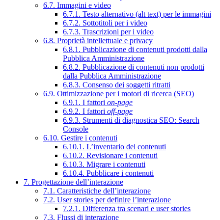
6.7. Immagini e video
6.7.1. Testo alternativo (alt text) per le immagini
6.7.2. Sottotitoli per i video
6.7.3. Trascrizioni per i video
6.8. Proprietà intellettuale e privacy
6.8.1. Pubblicazione di contenuti prodotti dalla
Pubblica Amministrazione
6.8.2. Pubblicazione di contenuti non prodotti
dalla Pubblica Amministrazione
6.8.3. Consenso dei soggetti ritratti
6.9. Ottimizzazione per i motori di ricerca (SEO)
6.9.1. I fattori
on-page
6.9.2. I fattori
off-page
6.9.3. Strumenti di diagnostica SEO: Search
Console
6.10. Gestire i contenuti
6.10.1. L’inventario dei contenuti
6.10.2. Revisionare i contenuti
6.10.3. Migrare i contenuti
6.10.4. Pubblicare i contenuti
7. Progettazione dell’interazione
7.1. Caratteristiche dell’interazione
7.2. User stories per definire l’interazione
7.2.1. Differenza tra scenari e user stories
7.3. Flussi di interazione