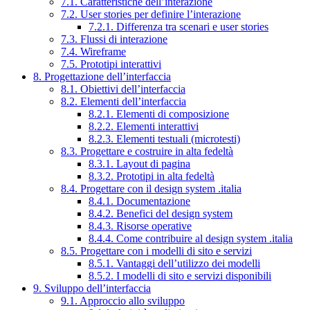
7.1. Caratteristiche dell’interazione
7.2. User stories per definire l’interazione
7.2.1. Differenza tra scenari e user stories
7.3. Flussi di interazione
7.4. Wireframe
7.5. Prototipi interattivi
8. Progettazione dell’interfaccia
8.1. Obiettivi dell’interfaccia
8.2. Elementi dell’interfaccia
8.2.1. Elementi di composizione
8.2.2. Elementi interattivi
8.2.3. Elementi testuali (microtesti)
8.3. Progettare e costruire in alta fedeltà
8.3.1. Layout di pagina
8.3.2. Prototipi in alta fedeltà
8.4. Progettare con il design system .italia
8.4.1. Documentazione
8.4.2. Benefici del design system
8.4.3. Risorse operative
8.4.4. Come contribuire al design system .italia
8.5. Progettare con i modelli di sito e servizi
8.5.1. Vantaggi dell’utilizzo dei modelli
8.5.2. I modelli di sito e servizi disponibili
9. Sviluppo dell’interfaccia
9.1. Approccio allo sviluppo