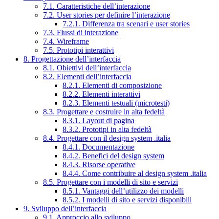
7.1. Caratteristiche dell’interazione
7.2. User stories per definire l’interazione
7.2.1. Differenza tra scenari e user stories
7.3. Flussi di interazione
7.4. Wireframe
7.5. Prototipi interattivi
8. Progettazione dell’interfaccia
8.1. Obiettivi dell’interfaccia
8.2. Elementi dell’interfaccia
8.2.1. Elementi di composizione
8.2.2. Elementi interattivi
8.2.3. Elementi testuali (microtesti)
8.3. Progettare e costruire in alta fedeltà
8.3.1. Layout di pagina
8.3.2. Prototipi in alta fedeltà
8.4. Progettare con il design system .italia
8.4.1. Documentazione
8.4.2. Benefici del design system
8.4.3. Risorse operative
8.4.4. Come contribuire al design system .italia
8.5. Progettare con i modelli di sito e servizi
8.5.1. Vantaggi dell’utilizzo dei modelli
8.5.2. I modelli di sito e servizi disponibili
9. Sviluppo dell’interfaccia
9.1. Approccio allo sviluppo