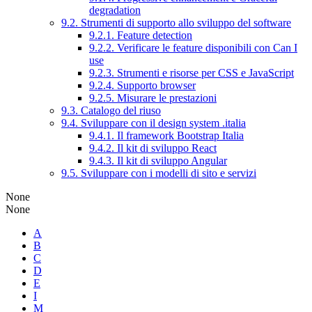
degradation
9.2. Strumenti di supporto allo sviluppo del software
9.2.1. Feature detection
9.2.2. Verificare le feature disponibili con Can I
use
9.2.3. Strumenti e risorse per CSS e JavaScript
9.2.4. Supporto browser
9.2.5. Misurare le prestazioni
9.3. Catalogo del riuso
9.4. Sviluppare con il design system .italia
9.4.1. Il framework Bootstrap Italia
9.4.2. Il kit di sviluppo React
9.4.3. Il kit di sviluppo Angular
9.5. Sviluppare con i modelli di sito e servizi
None
None
A
B
C
D
E
I
M