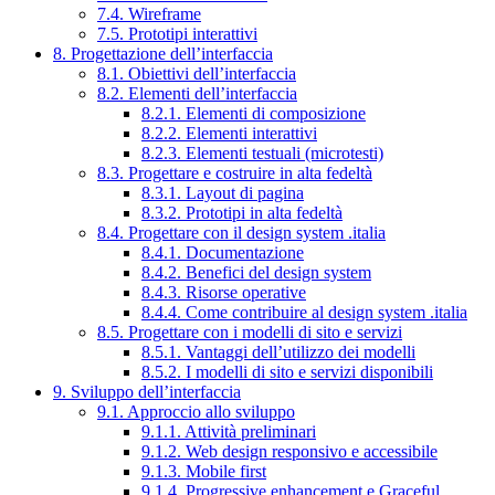
7.4. Wireframe
7.5. Prototipi interattivi
8. Progettazione dell’interfaccia
8.1. Obiettivi dell’interfaccia
8.2. Elementi dell’interfaccia
8.2.1. Elementi di composizione
8.2.2. Elementi interattivi
8.2.3. Elementi testuali (microtesti)
8.3. Progettare e costruire in alta fedeltà
8.3.1. Layout di pagina
8.3.2. Prototipi in alta fedeltà
8.4. Progettare con il design system .italia
8.4.1. Documentazione
8.4.2. Benefici del design system
8.4.3. Risorse operative
8.4.4. Come contribuire al design system .italia
8.5. Progettare con i modelli di sito e servizi
8.5.1. Vantaggi dell’utilizzo dei modelli
8.5.2. I modelli di sito e servizi disponibili
9. Sviluppo dell’interfaccia
9.1. Approccio allo sviluppo
9.1.1. Attività preliminari
9.1.2. Web design responsivo e accessibile
9.1.3. Mobile first
9.1.4. Progressive enhancement e Graceful