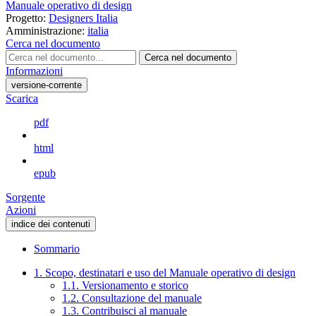
Manuale operativo di design
Progetto:
Designers Italia
Amministrazione:
italia
Cerca nel documento
Cerca nel documento
Informazioni
versione-corrente
Scarica
pdf
html
epub
Sorgente
Azioni
indice dei contenuti
Sommario
1. Scopo, destinatari e uso del Manuale operativo di design
1.1. Versionamento e storico
1.2. Consultazione del manuale
1.3. Contribuisci al manuale