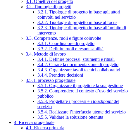
3.1. Obiettivi del progetto
3.2. Tipologie di progetti
3.2.1. Tipologie di progetto in base agli attori
coinvolti nel servizio
3.2.2. Tipologie di progetto in base al focus
3.2.3. Tipologie di progetto in base all’ambito di
intervento
3.3. Competenze, ruoli e figure coinvolte
3.3.1. Coordinatore di progetto
3.3.2. Definire ruoli e responsabilità
3.4. Metodo di lavoro
3.4.1. Definire processi, strumenti e rituali
3.4.2. Curare la documentazione di progetto
3.4.3. Organizzare tavoli tecnici collaborativi
3.4.4. Prendere decisioni
3.5. Il processo progettuale
3.5.1. Organizzare il progetto e la sua gestione
3.5.2. Comprendere il contesto d’uso del servizio
pubblico
3.5.3. Progettare i processi e i
touchpoint
del
servizio
3.5.4. Realizzare l’interfaccia utente del servizio
3.5.5. Validare la soluzione ottenuta
4. Ricerca progettuale
4.1. Ricerca primaria