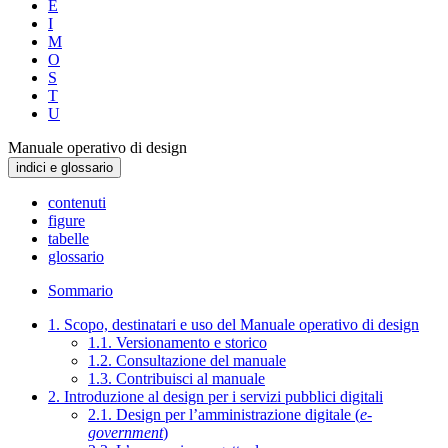
E
I
M
O
S
T
U
Manuale operativo di design
indici e glossario
contenuti
figure
tabelle
glossario
Sommario
1. Scopo, destinatari e uso del Manuale operativo di design
1.1. Versionamento e storico
1.2. Consultazione del manuale
1.3. Contribuisci al manuale
2. Introduzione al design per i servizi pubblici digitali
2.1. Design per l’amministrazione digitale (
e-
government
)