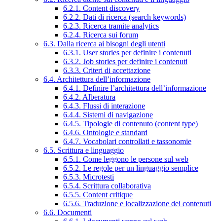
6.2.1. Content discovery
6.2.2. Dati di ricerca (search keywords)
6.2.3. Ricerca tramite analytics
6.2.4. Ricerca sui forum
6.3. Dalla ricerca ai bisogni degli utenti
6.3.1. User stories per definire i contenuti
6.3.2. Job stories per definire i contenuti
6.3.3. Criteri di accettazione
6.4. Architettura dell’informazione
6.4.1. Definire l’architettura dell’informazione
6.4.2. Alberatura
6.4.3. Flussi di interazione
6.4.4. Sistemi di navigazione
6.4.5. Tipologie di contenuto (content type)
6.4.6. Ontologie e standard
6.4.7. Vocabolari controllati e tassonomie
6.5. Scrittura e linguaggio
6.5.1. Come leggono le persone sul web
6.5.2. Le regole per un linguaggio semplice
6.5.3. Microtesti
6.5.4. Scrittura collaborativa
6.5.5. Content critique
6.5.6. Traduzione e localizzazione dei contenuti
6.6. Documenti