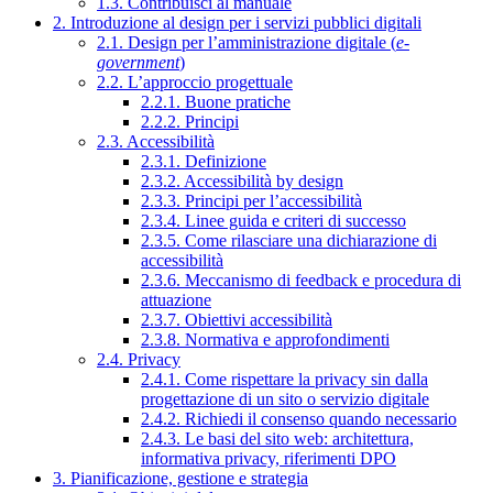
1.3. Contribuisci al manuale
2. Introduzione al design per i servizi pubblici digitali
2.1. Design per l’amministrazione digitale (
e-
government
)
2.2. L’approccio progettuale
2.2.1. Buone pratiche
2.2.2. Principi
2.3. Accessibilità
2.3.1. Definizione
2.3.2. Accessibilità by design
2.3.3. Principi per l’accessibilità
2.3.4. Linee guida e criteri di successo
2.3.5. Come rilasciare una dichiarazione di
accessibilità
2.3.6. Meccanismo di feedback e procedura di
attuazione
2.3.7. Obiettivi accessibilità
2.3.8. Normativa e approfondimenti
2.4. Privacy
2.4.1. Come rispettare la privacy sin dalla
progettazione di un sito o servizio digitale
2.4.2. Richiedi il consenso quando necessario
2.4.3. Le basi del sito web: architettura,
informativa privacy, riferimenti DPO
3. Pianificazione, gestione e strategia