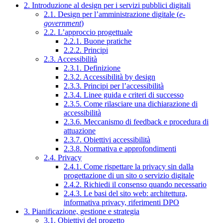
2. Introduzione al design per i servizi pubblici digitali
2.1. Design per l’amministrazione digitale (
e-
government
)
2.2. L’approccio progettuale
2.2.1. Buone pratiche
2.2.2. Principi
2.3. Accessibilità
2.3.1. Definizione
2.3.2. Accessibilità by design
2.3.3. Principi per l’accessibilità
2.3.4. Linee guida e criteri di successo
2.3.5. Come rilasciare una dichiarazione di
accessibilità
2.3.6. Meccanismo di feedback e procedura di
attuazione
2.3.7. Obiettivi accessibilità
2.3.8. Normativa e approfondimenti
2.4. Privacy
2.4.1. Come rispettare la privacy sin dalla
progettazione di un sito o servizio digitale
2.4.2. Richiedi il consenso quando necessario
2.4.3. Le basi del sito web: architettura,
informativa privacy, riferimenti DPO
3. Pianificazione, gestione e strategia
3.1. Obiettivi del progetto