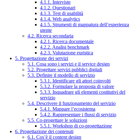
4.1.1. Interviste
4.1.2. Questionari
4.1.3. Test di usabilità
4.1.4. Web analytics
4.1.5. Strumenti di mappatura dell’esperienza
utente
4.2. Ricerca secondaria
4.2.1. Ricerca documentale
4.2.2. Analisi benchmark
4.2.3. Valutazione euristica
5. Progettazione dei servizi
5.1. Cosa sono i servizi e il service design
5.2. Progettare servizi pubblici digitali
5.3. Definire il modello di servizio
5.3.1. Identificare gli attori coinvolti
5.3.2. Formulare la proposta di valore
5.3.3. Inquadrare gli elementi costitutivi del
servizio
5.4. Descrivere il funzionamento del servizio
5.4.1. Mappare l’ecosistema
5.4.2. Rappresentare i flussi di servizio
5.5. Co-progettare le soluzioni
5.5.1. Workshop di co-progettazione
6. Progettazione dei contenuti
6.1. Cos’è il content design