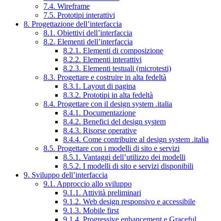
7.4. Wireframe
7.5. Prototipi interattivi
8. Progettazione dell’interfaccia
8.1. Obiettivi dell’interfaccia
8.2. Elementi dell’interfaccia
8.2.1. Elementi di composizione
8.2.2. Elementi interattivi
8.2.3. Elementi testuali (microtesti)
8.3. Progettare e costruire in alta fedeltà
8.3.1. Layout di pagina
8.3.2. Prototipi in alta fedeltà
8.4. Progettare con il design system .italia
8.4.1. Documentazione
8.4.2. Benefici del design system
8.4.3. Risorse operative
8.4.4. Come contribuire al design system .italia
8.5. Progettare con i modelli di sito e servizi
8.5.1. Vantaggi dell’utilizzo dei modelli
8.5.2. I modelli di sito e servizi disponibili
9. Sviluppo dell’interfaccia
9.1. Approccio allo sviluppo
9.1.1. Attività preliminari
9.1.2. Web design responsivo e accessibile
9.1.3. Mobile first
9.1.4. Progressive enhancement e Graceful