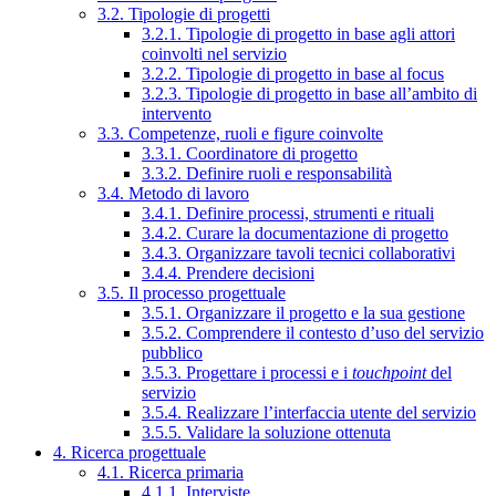
3.2. Tipologie di progetti
3.2.1. Tipologie di progetto in base agli attori
coinvolti nel servizio
3.2.2. Tipologie di progetto in base al focus
3.2.3. Tipologie di progetto in base all’ambito di
intervento
3.3. Competenze, ruoli e figure coinvolte
3.3.1. Coordinatore di progetto
3.3.2. Definire ruoli e responsabilità
3.4. Metodo di lavoro
3.4.1. Definire processi, strumenti e rituali
3.4.2. Curare la documentazione di progetto
3.4.3. Organizzare tavoli tecnici collaborativi
3.4.4. Prendere decisioni
3.5. Il processo progettuale
3.5.1. Organizzare il progetto e la sua gestione
3.5.2. Comprendere il contesto d’uso del servizio
pubblico
3.5.3. Progettare i processi e i
touchpoint
del
servizio
3.5.4. Realizzare l’interfaccia utente del servizio
3.5.5. Validare la soluzione ottenuta
4. Ricerca progettuale
4.1. Ricerca primaria
4.1.1. Interviste