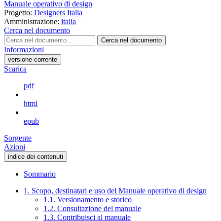
Manuale operativo di design
Progetto:
Designers Italia
Amministrazione:
italia
Cerca nel documento
Cerca nel documento
Informazioni
versione-corrente
Scarica
pdf
html
epub
Sorgente
Azioni
indice dei contenuti
Sommario
1. Scopo, destinatari e uso del Manuale operativo di design
1.1. Versionamento e storico
1.2. Consultazione del manuale
1.3. Contribuisci al manuale