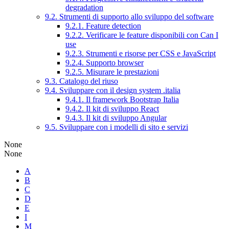
degradation
9.2. Strumenti di supporto allo sviluppo del software
9.2.1. Feature detection
9.2.2. Verificare le feature disponibili con Can I
use
9.2.3. Strumenti e risorse per CSS e JavaScript
9.2.4. Supporto browser
9.2.5. Misurare le prestazioni
9.3. Catalogo del riuso
9.4. Sviluppare con il design system .italia
9.4.1. Il framework Bootstrap Italia
9.4.2. Il kit di sviluppo React
9.4.3. Il kit di sviluppo Angular
9.5. Sviluppare con i modelli di sito e servizi
None
None
A
B
C
D
E
I
M