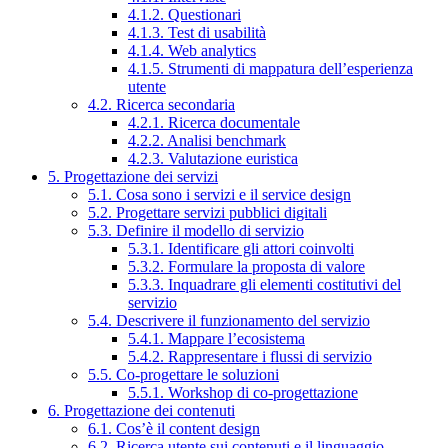
4.1.2. Questionari
4.1.3. Test di usabilità
4.1.4. Web analytics
4.1.5. Strumenti di mappatura dell’esperienza
utente
4.2. Ricerca secondaria
4.2.1. Ricerca documentale
4.2.2. Analisi benchmark
4.2.3. Valutazione euristica
5. Progettazione dei servizi
5.1. Cosa sono i servizi e il service design
5.2. Progettare servizi pubblici digitali
5.3. Definire il modello di servizio
5.3.1. Identificare gli attori coinvolti
5.3.2. Formulare la proposta di valore
5.3.3. Inquadrare gli elementi costitutivi del
servizio
5.4. Descrivere il funzionamento del servizio
5.4.1. Mappare l’ecosistema
5.4.2. Rappresentare i flussi di servizio
5.5. Co-progettare le soluzioni
5.5.1. Workshop di co-progettazione
6. Progettazione dei contenuti
6.1. Cos’è il content design
6.2. Ricerca utente sui contenuti e il linguaggio