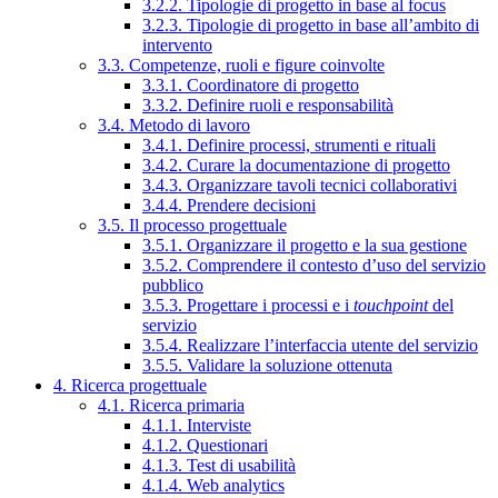
3.2.2. Tipologie di progetto in base al focus
3.2.3. Tipologie di progetto in base all’ambito di
intervento
3.3. Competenze, ruoli e figure coinvolte
3.3.1. Coordinatore di progetto
3.3.2. Definire ruoli e responsabilità
3.4. Metodo di lavoro
3.4.1. Definire processi, strumenti e rituali
3.4.2. Curare la documentazione di progetto
3.4.3. Organizzare tavoli tecnici collaborativi
3.4.4. Prendere decisioni
3.5. Il processo progettuale
3.5.1. Organizzare il progetto e la sua gestione
3.5.2. Comprendere il contesto d’uso del servizio
pubblico
3.5.3. Progettare i processi e i
touchpoint
del
servizio
3.5.4. Realizzare l’interfaccia utente del servizio
3.5.5. Validare la soluzione ottenuta
4. Ricerca progettuale
4.1. Ricerca primaria
4.1.1. Interviste
4.1.2. Questionari
4.1.3. Test di usabilità
4.1.4. Web analytics