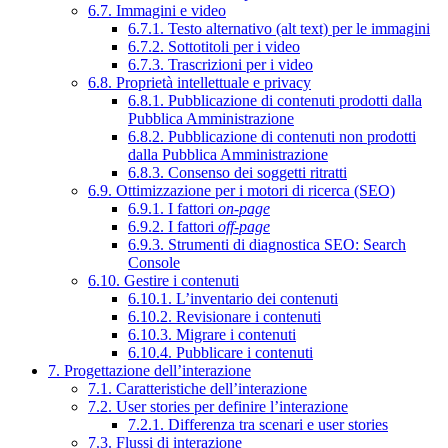
6.7. Immagini e video
6.7.1. Testo alternativo (alt text) per le immagini
6.7.2. Sottotitoli per i video
6.7.3. Trascrizioni per i video
6.8. Proprietà intellettuale e privacy
6.8.1. Pubblicazione di contenuti prodotti dalla
Pubblica Amministrazione
6.8.2. Pubblicazione di contenuti non prodotti
dalla Pubblica Amministrazione
6.8.3. Consenso dei soggetti ritratti
6.9. Ottimizzazione per i motori di ricerca (SEO)
6.9.1. I fattori
on-page
6.9.2. I fattori
off-page
6.9.3. Strumenti di diagnostica SEO: Search
Console
6.10. Gestire i contenuti
6.10.1. L’inventario dei contenuti
6.10.2. Revisionare i contenuti
6.10.3. Migrare i contenuti
6.10.4. Pubblicare i contenuti
7. Progettazione dell’interazione
7.1. Caratteristiche dell’interazione
7.2. User stories per definire l’interazione
7.2.1. Differenza tra scenari e user stories
7.3. Flussi di interazione