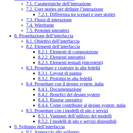
7.1. Caratteristiche dell’interazione
7.2. User stories per definire l’interazione
7.2.1. Differenza tra scenari e user stories
7.3. Flussi di interazione
7.4. Wireframe
7.5. Prototipi interattivi
8. Progettazione dell’interfaccia
8.1. Obiettivi dell’interfaccia
8.2. Elementi dell’interfaccia
8.2.1. Elementi di composizione
8.2.2. Elementi interattivi
8.2.3. Elementi testuali (microtesti)
8.3. Progettare e costruire in alta fedeltà
8.3.1. Layout di pagina
8.3.2. Prototipi in alta fedeltà
8.4. Progettare con il design system .italia
8.4.1. Documentazione
8.4.2. Benefici del design system
8.4.3. Risorse operative
8.4.4. Come contribuire al design system .italia
8.5. Progettare con i modelli di sito e servizi
8.5.1. Vantaggi dell’utilizzo dei modelli
8.5.2. I modelli di sito e servizi disponibili
9. Sviluppo dell’interfaccia
9.1. Approccio allo sviluppo