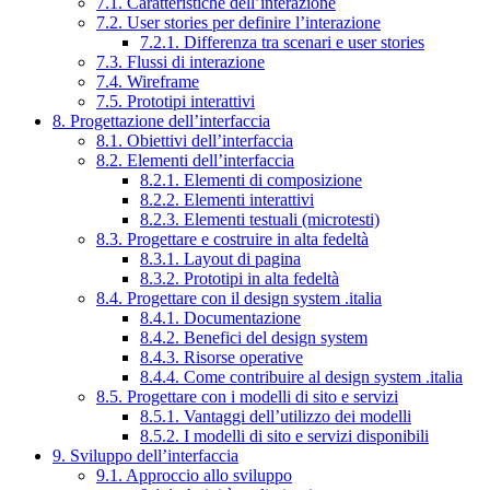
7.1. Caratteristiche dell’interazione
7.2. User stories per definire l’interazione
7.2.1. Differenza tra scenari e user stories
7.3. Flussi di interazione
7.4. Wireframe
7.5. Prototipi interattivi
8. Progettazione dell’interfaccia
8.1. Obiettivi dell’interfaccia
8.2. Elementi dell’interfaccia
8.2.1. Elementi di composizione
8.2.2. Elementi interattivi
8.2.3. Elementi testuali (microtesti)
8.3. Progettare e costruire in alta fedeltà
8.3.1. Layout di pagina
8.3.2. Prototipi in alta fedeltà
8.4. Progettare con il design system .italia
8.4.1. Documentazione
8.4.2. Benefici del design system
8.4.3. Risorse operative
8.4.4. Come contribuire al design system .italia
8.5. Progettare con i modelli di sito e servizi
8.5.1. Vantaggi dell’utilizzo dei modelli
8.5.2. I modelli di sito e servizi disponibili
9. Sviluppo dell’interfaccia
9.1. Approccio allo sviluppo