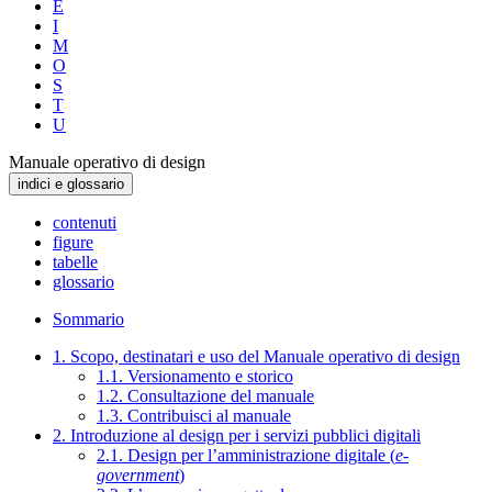
E
I
M
O
S
T
U
Manuale operativo di design
indici e glossario
contenuti
figure
tabelle
glossario
Sommario
1. Scopo, destinatari e uso del Manuale operativo di design
1.1. Versionamento e storico
1.2. Consultazione del manuale
1.3. Contribuisci al manuale
2. Introduzione al design per i servizi pubblici digitali
2.1. Design per l’amministrazione digitale (
e-
government
)