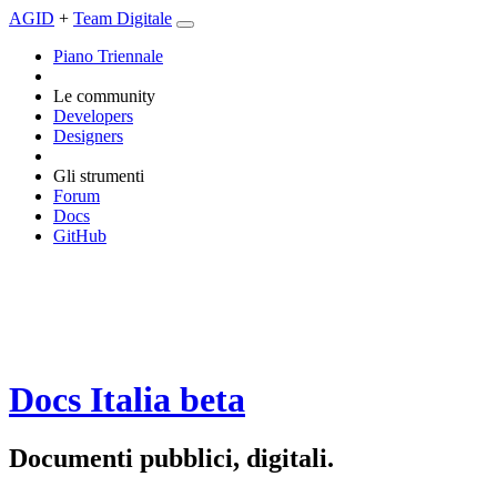
AGID
+
Team Digitale
Piano Triennale
Le community
Developers
Designers
Gli strumenti
Forum
Docs
GitHub
Docs Italia
beta
Documenti pubblici, digitali.