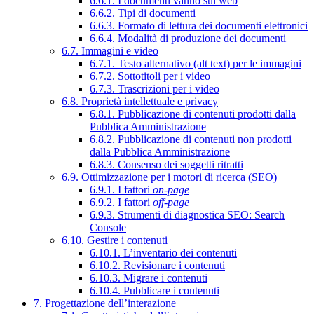
6.6.1. I documenti vanno sul web
6.6.2. Tipi di documenti
6.6.3. Formato di lettura dei documenti elettronici
6.6.4. Modalità di produzione dei documenti
6.7. Immagini e video
6.7.1. Testo alternativo (alt text) per le immagini
6.7.2. Sottotitoli per i video
6.7.3. Trascrizioni per i video
6.8. Proprietà intellettuale e privacy
6.8.1. Pubblicazione di contenuti prodotti dalla
Pubblica Amministrazione
6.8.2. Pubblicazione di contenuti non prodotti
dalla Pubblica Amministrazione
6.8.3. Consenso dei soggetti ritratti
6.9. Ottimizzazione per i motori di ricerca (SEO)
6.9.1. I fattori
on-page
6.9.2. I fattori
off-page
6.9.3. Strumenti di diagnostica SEO: Search
Console
6.10. Gestire i contenuti
6.10.1. L’inventario dei contenuti
6.10.2. Revisionare i contenuti
6.10.3. Migrare i contenuti
6.10.4. Pubblicare i contenuti
7. Progettazione dell’interazione