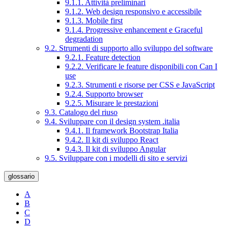
9.1.1. Attività preliminari
9.1.2. Web design responsivo e accessibile
9.1.3. Mobile first
9.1.4. Progressive enhancement e Graceful
degradation
9.2. Strumenti di supporto allo sviluppo del software
9.2.1. Feature detection
9.2.2. Verificare le feature disponibili con Can I
use
9.2.3. Strumenti e risorse per CSS e JavaScript
9.2.4. Supporto browser
9.2.5. Misurare le prestazioni
9.3. Catalogo del riuso
9.4. Sviluppare con il design system .italia
9.4.1. Il framework Bootstrap Italia
9.4.2. Il kit di sviluppo React
9.4.3. Il kit di sviluppo Angular
9.5. Sviluppare con i modelli di sito e servizi
glossario
A
B
C
D