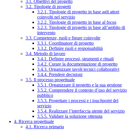
3.1. Obiettivi del progetto
3.2. Tipologie di progetti
3.2.1. Tipologie di progetto in base agli attori
coinvolti nel servizio
3.2.2. Tipologie di progetto in base al focus
3.2.3. Tipologie di progetto in base all’ambito di
intervento
3.3. Competenze, ruoli e figure coinvolte
3.3.1. Coordinatore di progetto
3.3.2. Definire ruoli e responsabilità
3.4. Metodo di lavoro
3.4.1. Definire processi, strumenti e rituali
3.4.2. Curare la documentazione di progetto
3.4.3. Organizzare tavoli tecnici collaborativi
3.4.4. Prendere decisioni
3.5. Il processo progettuale
3.5.1. Organizzare il progetto e la sua gestione
3.5.2. Comprendere il contesto d’uso del servizio
pubblico
3.5.3. Progettare i processi e i
touchpoint
del
servizio
3.5.4. Realizzare l’interfaccia utente del servizio
3.5.5. Validare la soluzione ottenuta
4. Ricerca progettuale
4.1. Ricerca primaria