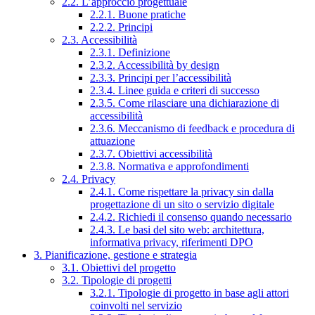
2.2. L’approccio progettuale
2.2.1. Buone pratiche
2.2.2. Principi
2.3. Accessibilità
2.3.1. Definizione
2.3.2. Accessibilità by design
2.3.3. Principi per l’accessibilità
2.3.4. Linee guida e criteri di successo
2.3.5. Come rilasciare una dichiarazione di
accessibilità
2.3.6. Meccanismo di feedback e procedura di
attuazione
2.3.7. Obiettivi accessibilità
2.3.8. Normativa e approfondimenti
2.4. Privacy
2.4.1. Come rispettare la privacy sin dalla
progettazione di un sito o servizio digitale
2.4.2. Richiedi il consenso quando necessario
2.4.3. Le basi del sito web: architettura,
informativa privacy, riferimenti DPO
3. Pianificazione, gestione e strategia
3.1. Obiettivi del progetto
3.2. Tipologie di progetti
3.2.1. Tipologie di progetto in base agli attori
coinvolti nel servizio