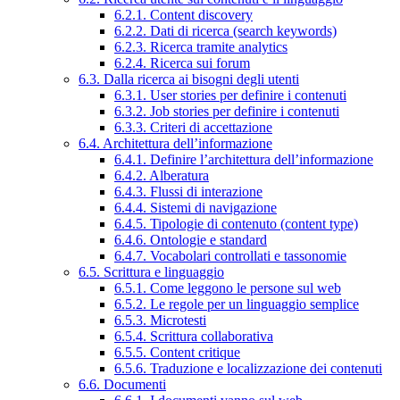
6.2.1. Content discovery
6.2.2. Dati di ricerca (search keywords)
6.2.3. Ricerca tramite analytics
6.2.4. Ricerca sui forum
6.3. Dalla ricerca ai bisogni degli utenti
6.3.1. User stories per definire i contenuti
6.3.2. Job stories per definire i contenuti
6.3.3. Criteri di accettazione
6.4. Architettura dell’informazione
6.4.1. Definire l’architettura dell’informazione
6.4.2. Alberatura
6.4.3. Flussi di interazione
6.4.4. Sistemi di navigazione
6.4.5. Tipologie di contenuto (content type)
6.4.6. Ontologie e standard
6.4.7. Vocabolari controllati e tassonomie
6.5. Scrittura e linguaggio
6.5.1. Come leggono le persone sul web
6.5.2. Le regole per un linguaggio semplice
6.5.3. Microtesti
6.5.4. Scrittura collaborativa
6.5.5. Content critique
6.5.6. Traduzione e localizzazione dei contenuti
6.6. Documenti