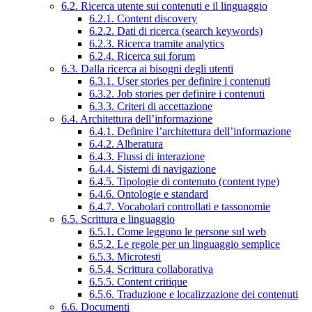
6.2. Ricerca utente sui contenuti e il linguaggio
6.2.1. Content discovery
6.2.2. Dati di ricerca (search keywords)
6.2.3. Ricerca tramite analytics
6.2.4. Ricerca sui forum
6.3. Dalla ricerca ai bisogni degli utenti
6.3.1. User stories per definire i contenuti
6.3.2. Job stories per definire i contenuti
6.3.3. Criteri di accettazione
6.4. Architettura dell’informazione
6.4.1. Definire l’architettura dell’informazione
6.4.2. Alberatura
6.4.3. Flussi di interazione
6.4.4. Sistemi di navigazione
6.4.5. Tipologie di contenuto (content type)
6.4.6. Ontologie e standard
6.4.7. Vocabolari controllati e tassonomie
6.5. Scrittura e linguaggio
6.5.1. Come leggono le persone sul web
6.5.2. Le regole per un linguaggio semplice
6.5.3. Microtesti
6.5.4. Scrittura collaborativa
6.5.5. Content critique
6.5.6. Traduzione e localizzazione dei contenuti
6.6. Documenti