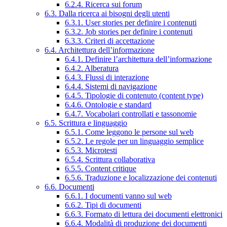
6.2.4. Ricerca sui forum
6.3. Dalla ricerca ai bisogni degli utenti
6.3.1. User stories per definire i contenuti
6.3.2. Job stories per definire i contenuti
6.3.3. Criteri di accettazione
6.4. Architettura dell’informazione
6.4.1. Definire l’architettura dell’informazione
6.4.2. Alberatura
6.4.3. Flussi di interazione
6.4.4. Sistemi di navigazione
6.4.5. Tipologie di contenuto (content type)
6.4.6. Ontologie e standard
6.4.7. Vocabolari controllati e tassonomie
6.5. Scrittura e linguaggio
6.5.1. Come leggono le persone sul web
6.5.2. Le regole per un linguaggio semplice
6.5.3. Microtesti
6.5.4. Scrittura collaborativa
6.5.5. Content critique
6.5.6. Traduzione e localizzazione dei contenuti
6.6. Documenti
6.6.1. I documenti vanno sul web
6.6.2. Tipi di documenti
6.6.3. Formato di lettura dei documenti elettronici
6.6.4. Modalità di produzione dei documenti