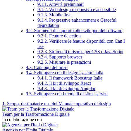
9.1.1. Attività preliminari
9.1.2. Web design responsivo e accessibile
9.1.3. Mobile first
9.1.4. Progressive enhancement e Graceful
degradation
9.2. Strumenti di supporto allo sviluppo del software
9.2.1. Feature detection
9.2.2. Verificare le feature disponibili con Can I
use
9.2.3. Strumenti e risorse per CSS e JavaScript
9.2.4. Supporto browser
9.2.5. Misurare le prestazioni
9.3. Catalogo del riuso
9.4. Sviluppare con il design system .italia
9.4.1. Il framework Bootstrap Italia
9.4.2. Il kit di sviluppo React
9.4.3. Il kit di sviluppo Angular
9.5. Sviluppare con i modelli di sito e servizi
1. Scopo, destinatari e uso del Manuale operativo di design
Team per la Trasformazione Digitale
in collaborazione con
Agenzia per l'Italia Digitale