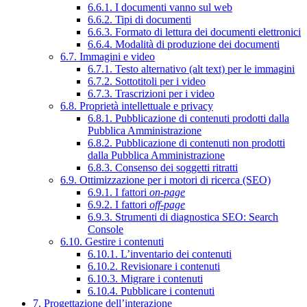
6.6.1. I documenti vanno sul web
6.6.2. Tipi di documenti
6.6.3. Formato di lettura dei documenti elettronici
6.6.4. Modalità di produzione dei documenti
6.7. Immagini e video
6.7.1. Testo alternativo (alt text) per le immagini
6.7.2. Sottotitoli per i video
6.7.3. Trascrizioni per i video
6.8. Proprietà intellettuale e privacy
6.8.1. Pubblicazione di contenuti prodotti dalla
Pubblica Amministrazione
6.8.2. Pubblicazione di contenuti non prodotti
dalla Pubblica Amministrazione
6.8.3. Consenso dei soggetti ritratti
6.9. Ottimizzazione per i motori di ricerca (SEO)
6.9.1. I fattori
on-page
6.9.2. I fattori
off-page
6.9.3. Strumenti di diagnostica SEO: Search
Console
6.10. Gestire i contenuti
6.10.1. L’inventario dei contenuti
6.10.2. Revisionare i contenuti
6.10.3. Migrare i contenuti
6.10.4. Pubblicare i contenuti
7. Progettazione dell’interazione