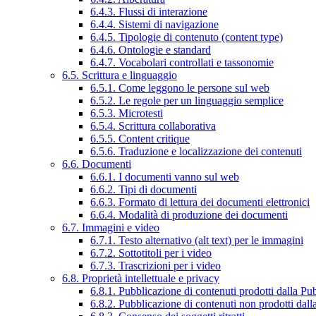
6.4.3. Flussi di interazione
6.4.4. Sistemi di navigazione
6.4.5. Tipologie di contenuto (content type)
6.4.6. Ontologie e standard
6.4.7. Vocabolari controllati e tassonomie
6.5. Scrittura e linguaggio
6.5.1. Come leggono le persone sul web
6.5.2. Le regole per un linguaggio semplice
6.5.3. Microtesti
6.5.4. Scrittura collaborativa
6.5.5. Content critique
6.5.6. Traduzione e localizzazione dei contenuti
6.6. Documenti
6.6.1. I documenti vanno sul web
6.6.2. Tipi di documenti
6.6.3. Formato di lettura dei documenti elettronici
6.6.4. Modalità di produzione dei documenti
6.7. Immagini e video
6.7.1. Testo alternativo (alt text) per le immagini
6.7.2. Sottotitoli per i video
6.7.3. Trascrizioni per i video
6.8. Proprietà intellettuale e privacy
6.8.1. Pubblicazione di contenuti prodotti dalla P
6.8.2. Pubblicazione di contenuti non prodotti dal