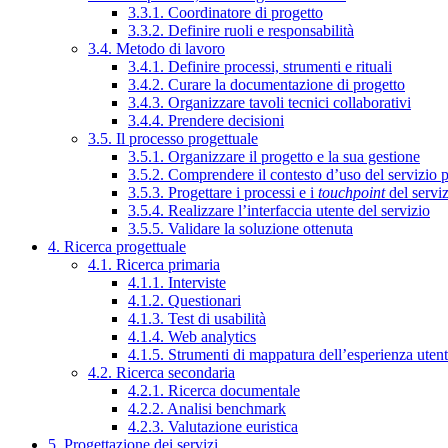
3.3.1. Coordinatore di progetto
3.3.2. Definire ruoli e responsabilità
3.4. Metodo di lavoro
3.4.1. Definire processi, strumenti e rituali
3.4.2. Curare la documentazione di progetto
3.4.3. Organizzare tavoli tecnici collaborativi
3.4.4. Prendere decisioni
3.5. Il processo progettuale
3.5.1. Organizzare il progetto e la sua gestione
3.5.2. Comprendere il contesto d’uso del servizio 
3.5.3. Progettare i processi e i
touchpoint
del servi
3.5.4. Realizzare l’interfaccia utente del servizio
3.5.5. Validare la soluzione ottenuta
4. Ricerca progettuale
4.1. Ricerca primaria
4.1.1. Interviste
4.1.2. Questionari
4.1.3. Test di usabilità
4.1.4. Web analytics
4.1.5. Strumenti di mappatura dell’esperienza uten
4.2. Ricerca secondaria
4.2.1. Ricerca documentale
4.2.2. Analisi benchmark
4.2.3. Valutazione euristica
5. Progettazione dei servizi