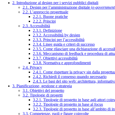
2. Introduzione al design per i servizi pubblici digitali
2.1. Design per l’amministrazione digitale (
e-government
2.2. L’approccio progettuale
2.2.1. Buone pratiche
2.2.2. Principi
2.3. Accessibilità
2.3.1. Definizione
2.3.2. Accessibilità by design
2.3.3. Principi per l’accessibilità
2.3.4. Linee guida e criteri di successo
2.3.5. Come rilasciare una dichiarazione di accessib
2.3.6. Meccanismo di feedback e procedura di attu
2.3.7. Obiettivi accessibilità
2.3.8. Normativa e approfondimenti
2.4. Privacy
2.4.1. Come rispettare la privacy sin dalla progettaz
2.4.2. Richiedi il consenso quando necessario
2.4.3. Le basi del sito web: architettura, informati
3. Pianificazione, gestione e strategia
3.1. Obiettivi del progetto
3.2. Tipologie di progetti
3.2.1. Tipologie di progetto in base agli attori coinv
3.2.2. Tipologie di progetto in base al focus
3.2.3. Tipologie di progetto in base all’ambito di i
3.3. Competenze, ruoli e figure coinvolte