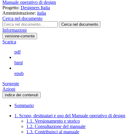
Manuale operativo di design
Progetto:
Designers Italia
Amministrazione:
italia
Cerca nel documento
Cerca nel documento
Informazioni
versione-corrente
Scarica
pdf
html
epub
Sorgente
Azioni
indice dei contenuti
Sommario
1. Scopo, destinatari e uso del Manuale operativo di design
1.1. Versionamento e storico
1.2. Consultazione del manuale
1.3. Contribuisci al manuale