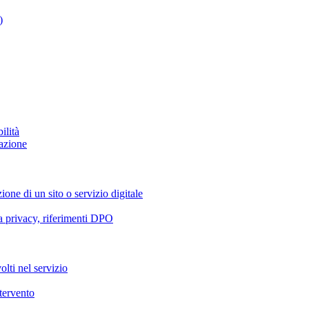
)
ilità
azione
ione di un sito o servizio digitale
va privacy, riferimenti DPO
olti nel servizio
ntervento