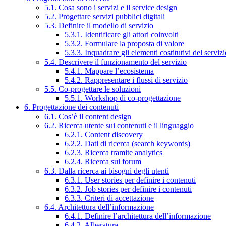
5.1. Cosa sono i servizi e il service design
5.2. Progettare servizi pubblici digitali
5.3. Definire il modello di servizio
5.3.1. Identificare gli attori coinvolti
5.3.2. Formulare la proposta di valore
5.3.3. Inquadrare gli elementi costitutivi del serviz
5.4. Descrivere il funzionamento del servizio
5.4.1. Mappare l’ecosistema
5.4.2. Rappresentare i flussi di servizio
5.5. Co-progettare le soluzioni
5.5.1. Workshop di co-progettazione
6. Progettazione dei contenuti
6.1. Cos’è il content design
6.2. Ricerca utente sui contenuti e il linguaggio
6.2.1. Content discovery
6.2.2. Dati di ricerca (search keywords)
6.2.3. Ricerca tramite analytics
6.2.4. Ricerca sui forum
6.3. Dalla ricerca ai bisogni degli utenti
6.3.1. User stories per definire i contenuti
6.3.2. Job stories per definire i contenuti
6.3.3. Criteri di accettazione
6.4. Architettura dell’informazione
6.4.1. Definire l’architettura dell’informazione
6.4.2. Alberatura