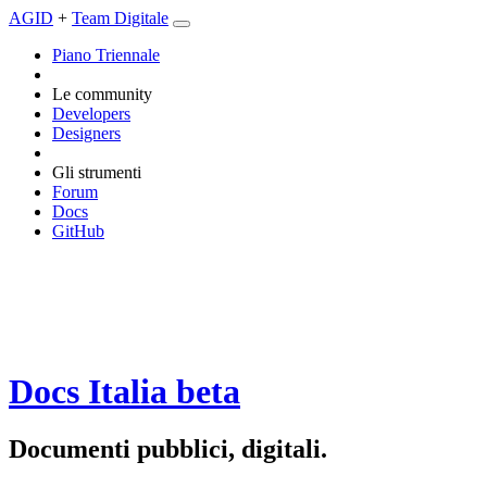
AGID
+
Team Digitale
Piano Triennale
Le community
Developers
Designers
Gli strumenti
Forum
Docs
GitHub
Docs Italia
beta
Documenti pubblici, digitali.