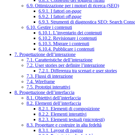
6.8.3. Consenso dei soggetti ritratti
6.9. Ottimizzazione per i motori di ricerca (SEO)
6.9.1. I fattori
on-page
6.9.2. I fattori
off-page
6.9.3. Strumenti di diagnostica SEO: Search Cons
6.10. Gestire i contenuti
6.10.1. L’inventario dei contenuti
6.10.2. Revisionare i contenuti
6.10.3. Migrare i contenuti
6.10.4. Pubblicare i contenuti
7. Progettazione dell’interazione
7.1. Caratteristiche dell’interazione
7.2. User stories per definire l’interazione
7.2.1. Differenza tra scenari e user stories
7.3. Flussi di interazione
7.4. Wireframe
7.5. Prototipi interattivi
8. Progettazione dell’interfaccia
8.1. Obiettivi dell’interfaccia
8.2. Elementi dell’interfaccia
8.2.1. Elementi di composizione
8.2.2. Elementi interattivi
8.2.3. Elementi testuali (microtesti)
8.3. Progettare e costruire in alta fedeltà
8.3.1. Layout di pagina