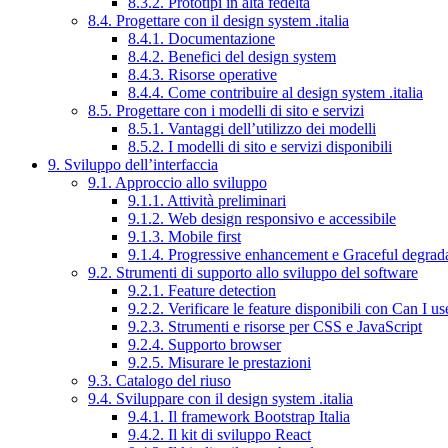
8.3.2. Prototipi in alta fedeltà
8.4. Progettare con il design system .italia
8.4.1. Documentazione
8.4.2. Benefici del design system
8.4.3. Risorse operative
8.4.4. Come contribuire al design system .italia
8.5. Progettare con i modelli di sito e servizi
8.5.1. Vantaggi dell’utilizzo dei modelli
8.5.2. I modelli di sito e servizi disponibili
9. Sviluppo dell’interfaccia
9.1. Approccio allo sviluppo
9.1.1. Attività preliminari
9.1.2. Web design responsivo e accessibile
9.1.3. Mobile first
9.1.4. Progressive enhancement e Graceful degrad
9.2. Strumenti di supporto allo sviluppo del software
9.2.1. Feature detection
9.2.2. Verificare le feature disponibili con Can I us
9.2.3. Strumenti e risorse per CSS e JavaScript
9.2.4. Supporto browser
9.2.5. Misurare le prestazioni
9.3. Catalogo del riuso
9.4. Sviluppare con il design system .italia
9.4.1. Il framework Bootstrap Italia
9.4.2. Il kit di sviluppo React