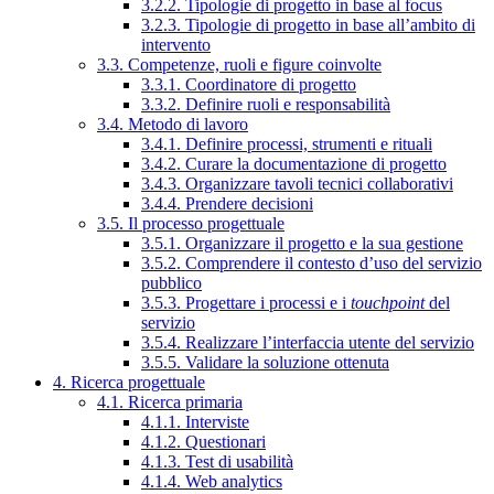
3.2.2. Tipologie di progetto in base al focus
3.2.3. Tipologie di progetto in base all’ambito di
intervento
3.3. Competenze, ruoli e figure coinvolte
3.3.1. Coordinatore di progetto
3.3.2. Definire ruoli e responsabilità
3.4. Metodo di lavoro
3.4.1. Definire processi, strumenti e rituali
3.4.2. Curare la documentazione di progetto
3.4.3. Organizzare tavoli tecnici collaborativi
3.4.4. Prendere decisioni
3.5. Il processo progettuale
3.5.1. Organizzare il progetto e la sua gestione
3.5.2. Comprendere il contesto d’uso del servizio
pubblico
3.5.3. Progettare i processi e i
touchpoint
del
servizio
3.5.4. Realizzare l’interfaccia utente del servizio
3.5.5. Validare la soluzione ottenuta
4. Ricerca progettuale
4.1. Ricerca primaria
4.1.1. Interviste
4.1.2. Questionari
4.1.3. Test di usabilità
4.1.4. Web analytics