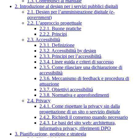
1.3. Contribuisci al manuale
2. Introduzione al design per i servizi pubblici digitali
2.1. Design per l’amministrazione digitale (
e-
government
)
2.2. L’approccio progettuale
2.2.1. Buone pratiche
2.2.2. Principi
2.3. Accessibilità
2.3.1. Definizione
2.3.2. Accessibilità by design
2.3.3. Principi per l’accessibilità
2.3.4. Linee guida e criteri di successo
2.3.5. Come rilasciare una dichiarazione di
accessibilità
2.3.6. Meccanismo di feedback e procedura di
attuazione
2.3.7. Obiettivi accessibilità
2.3.8. Normativa e approfondimenti
2.4. Privacy
2.4.1. Come rispettare la privacy sin dalla
progettazione di un sito o servizio digitale
2.4.2. Richiedi il consenso quando necessario
2.4.3. Le basi del sito web: architettura,
informativa privacy, riferimenti DPO
3. Pianificazione, gestione e strategia