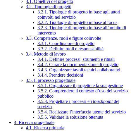
3.1. Obiettivi del progetto
3.2. Tipologie di progetti
3.2.1. Tipologie di progetto in base agli attori
coinvolti nel servizio
3.2.2. Tipologie di progetto in base al focus
3.2.3. Tipologie di progetto in base all’ambito di
intervento
3.3. Competenze, ruoli e figure coinvolte
3.3.1. Coordinatore di progetto
3.3.2. Definire ruoli e responsabilità
3.4. Metodo di lavoro
3.4.1. Definire processi, strumenti e rituali
3.4.2. Curare la documentazione di progetto
3.4.3. Organizzare tavoli tecnici collaborativi
3.4.4. Prendere decisioni
3.5. Il processo progettuale
3.5.1. Organizzare il progetto e la sua gestione
3.5.2. Comprendere il contesto d’uso del servizio
pubblico
3.5.3. Progettare i processi e i
touchpoint
del
servizio
3.5.4. Realizzare l’interfaccia utente del servizio
3.5.5. Validare la soluzione ottenuta
4. Ricerca progettuale
4.1. Ricerca primaria