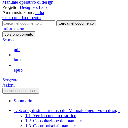
Manuale operativo di design
Progetto:
Designers Italia
Amministrazione:
italia
Cerca nel documento
Cerca nel documento
Informazioni
versione-corrente
Scarica
pdf
html
epub
Sorgente
Azioni
indice dei contenuti
Sommario
1. Scopo, destinatari e uso del Manuale operativo di design
1.1. Versionamento e storico
1.2. Consultazione del manuale
1.3. Contribuisci al manuale