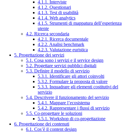
4.1.1. Interviste
4.1.2. Questionari
4.1.3. Test di usabilità
4.1.4. Web analytics
4.1.5. Strumenti di mappatura dell’esperienza
utente
4.2. Ricerca secondaria
4.2.1. Ricerca documentale
4.2.2. Analisi benchmark
4.2.3. Valutazione euristica
5. Progettazione dei servizi
5.1. Cosa sono i servizi e il service design
5.2. Progettare servizi pubblici digitali
5.3. Definire il modello di servizio
5.3.1. Identificare gli attori coinvolti
5.3.2. Formulare la proposta di valore
5.3.3. Inquadrare gli elementi costitutivi del
servizio
5.4. Descrivere il funzionamento del servizio
5.4.1. Mappare l’ecosistema
5.4.2. Rappresentare i flussi di servizio
5.5. Co-progettare le soluzioni
5.5.1. Workshop di co-progettazione
6. Progettazione dei contenuti
6.1. Cos’è il content design