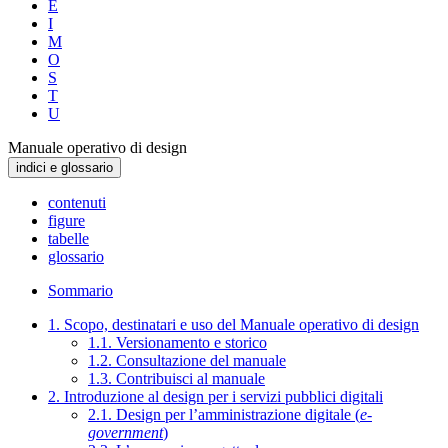
E
I
M
O
S
T
U
Manuale operativo di design
indici e glossario
contenuti
figure
tabelle
glossario
Sommario
1. Scopo, destinatari e uso del Manuale operativo di design
1.1. Versionamento e storico
1.2. Consultazione del manuale
1.3. Contribuisci al manuale
2. Introduzione al design per i servizi pubblici digitali
2.1. Design per l’amministrazione digitale (
e-
government
)