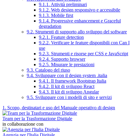
9.1.1. Attività preliminari
9.1.2. Web design responsivo e accessibile
9.1.3. Mobile first
9.1.4. Progressive enhancement e Graceful
degradation
9.2. Strumenti di supporto allo sviluppo del software
9.2.1. Feature detection
9.2.2. Verificare le feature disponibili con Can I
use
9.2.3. Strumenti e risorse per CSS e JavaScript
9.2.4. Supporto browser
9.2.5. Misurare le prestazioni
9.3. Catalogo del riuso
9.4. Sviluppare con il design system .italia
9.4.1. Il framework Bootstrap Italia
9.4.2. Il kit di sviluppo React
9.4.3. Il kit di sviluppo Angular
9.5. Sviluppare con i modelli di sito e servizi
1. Scopo, destinatari e uso del Manuale operativo di design
Team per la Trasformazione Digitale
in collaborazione con
Agenzia per l'Italia Digitale