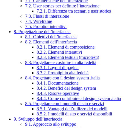
7.1. Caratteristiche dell’interazione
7.2. User stories per definire l’interazione
7.2.1. Differenza tra scenari e user stories
7.3. Flussi di interazione
7.4. Wireframe
7.5. Prototipi interattivi
8. Progettazione dell’interfaccia
8.1. Obiettivi dell’interfaccia
8.2. Elementi dell’interfaccia
8.2.1. Elementi di composizione
8.2.2. Elementi interattivi
8.2.3. Elementi testuali (microtesti)
8.3. Progettare e costruire in alta fedeltà
8.3.1. Layout di pagina
8.3.2. Prototipi in alta fedeltà
8.4. Progettare con il design system .italia
8.4.1. Documentazione
8.4.2. Benefici del design system
8.4.3. Risorse operative
8.4.4. Come contribuire al design system .italia
8.5. Progettare con i modelli di sito e servizi
8.5.1. Vantaggi dell’utilizzo dei modelli
8.5.2. I modelli di sito e servizi disponibili
9. Sviluppo dell’interfaccia
9.1. Approccio allo sviluppo