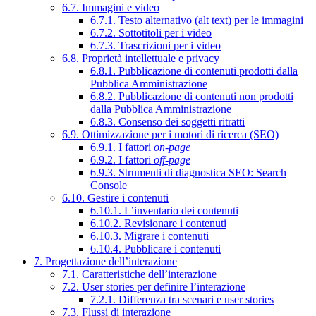
6.7. Immagini e video
6.7.1. Testo alternativo (alt text) per le immagini
6.7.2. Sottotitoli per i video
6.7.3. Trascrizioni per i video
6.8. Proprietà intellettuale e privacy
6.8.1. Pubblicazione di contenuti prodotti dalla
Pubblica Amministrazione
6.8.2. Pubblicazione di contenuti non prodotti
dalla Pubblica Amministrazione
6.8.3. Consenso dei soggetti ritratti
6.9. Ottimizzazione per i motori di ricerca (SEO)
6.9.1. I fattori
on-page
6.9.2. I fattori
off-page
6.9.3. Strumenti di diagnostica SEO: Search
Console
6.10. Gestire i contenuti
6.10.1. L’inventario dei contenuti
6.10.2. Revisionare i contenuti
6.10.3. Migrare i contenuti
6.10.4. Pubblicare i contenuti
7. Progettazione dell’interazione
7.1. Caratteristiche dell’interazione
7.2. User stories per definire l’interazione
7.2.1. Differenza tra scenari e user stories
7.3. Flussi di interazione