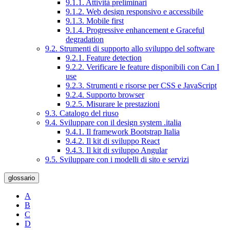
9.1.1. Attività preliminari
9.1.2. Web design responsivo e accessibile
9.1.3. Mobile first
9.1.4. Progressive enhancement e Graceful
degradation
9.2. Strumenti di supporto allo sviluppo del software
9.2.1. Feature detection
9.2.2. Verificare le feature disponibili con Can I
use
9.2.3. Strumenti e risorse per CSS e JavaScript
9.2.4. Supporto browser
9.2.5. Misurare le prestazioni
9.3. Catalogo del riuso
9.4. Sviluppare con il design system .italia
9.4.1. Il framework Bootstrap Italia
9.4.2. Il kit di sviluppo React
9.4.3. Il kit di sviluppo Angular
9.5. Sviluppare con i modelli di sito e servizi
glossario
A
B
C
D