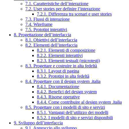
7.1. Caratteristiche dell’interazione
7.2. User stories per definire l’interazione
7.2.1. Differenza tra scenari e user stories
7.3. Flussi di interazione
7.4. Wireframe
7.5. Prototipi interattivi
8. Progettazione dell’interfaccia
8.1. Obiettivi dell’interfaccia
8.2. Elementi dell’interfaccia
8.2.1. Elementi di composizione
8.2.2. Elementi interattivi
8.2.3. Elementi testuali (microtesti)
8.3. Progettare e costruire in alta fedeltà
8.3.1. Layout di pagina
8.3.2. Prototipi in alta fedeltà
8.4. Progettare con il design system .italia
8.4.1. Documentazione
8.4.2. Benefici del design system
8.4.3. Risorse operative
8.4.4. Come contribuire al design system .italia
8.5. Progettare con i modelli di sito e servizi
8.5.1. Vantaggi dell’utilizzo dei modelli
8.5.2. I modelli di sito e servizi disponibili
9. Sviluppo dell’interfaccia
9.1. Approccio allo sviluppo