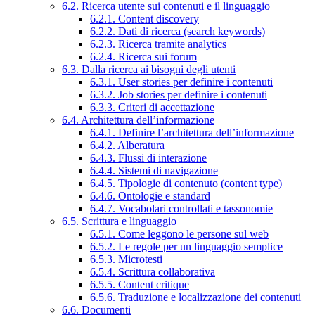
6.2. Ricerca utente sui contenuti e il linguaggio
6.2.1. Content discovery
6.2.2. Dati di ricerca (search keywords)
6.2.3. Ricerca tramite analytics
6.2.4. Ricerca sui forum
6.3. Dalla ricerca ai bisogni degli utenti
6.3.1. User stories per definire i contenuti
6.3.2. Job stories per definire i contenuti
6.3.3. Criteri di accettazione
6.4. Architettura dell’informazione
6.4.1. Definire l’architettura dell’informazione
6.4.2. Alberatura
6.4.3. Flussi di interazione
6.4.4. Sistemi di navigazione
6.4.5. Tipologie di contenuto (content type)
6.4.6. Ontologie e standard
6.4.7. Vocabolari controllati e tassonomie
6.5. Scrittura e linguaggio
6.5.1. Come leggono le persone sul web
6.5.2. Le regole per un linguaggio semplice
6.5.3. Microtesti
6.5.4. Scrittura collaborativa
6.5.5. Content critique
6.5.6. Traduzione e localizzazione dei contenuti
6.6. Documenti