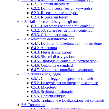
6.2.1. Content discovery
6.2.2. Dati di ricerca (search keywords)
6.2.3. Ricerca tramite analytics
6.2.4. Ricerca sui forum
6.3. Dalla ricerca ai bisogni degli utenti
6.3.1. User stories per definire i contenuti
6.3.2. Job stories per definire i contenuti
6.3.3. Criteri di accettazione
6.4. Architettura dell’informazione
6.4.1. Definire l’architettura dell’informazione
6.4.2. Alberatura
6.4.3. Flussi di interazione
6.4.4. Sistemi di navigazione
6.4.5. Tipologie di contenuto (content type)
6.4.6. Ontologie e standard
6.4.7. Vocabolari controllati e tassonomie
6.5. Scrittura e linguaggio
6.5.1. Come leggono le persone sul web
6.5.2. Le regole per un linguaggio semplice
6.5.3. Microtesti
6.5.4. Scrittura collaborativa
6.5.5. Content critique
6.5.6. Traduzione e localizzazione dei contenuti
6.6. Documenti