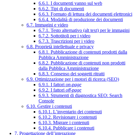
6.6.1. I documenti vanno sul web
6.6.2. Tipi di documenti
6.6.3. Formato di lettura dei documenti elettronici
6.6.4. Modalità di produzione dei documenti
6.7. Immagini e video
6.7.1. Testo alternativo (alt text) per le immagini
6.7.2. Sottotitoli per i video
6.7.3. Trascrizioni per i video
6.8. Proprietà intellettuale e privacy
6.8.1. Pubblicazione di contenuti prodotti dalla
Pubblica Amministrazione
6.8.2. Pubblicazione di contenuti non prodotti
dalla Pubblica Amministrazione
6.8.3. Consenso dei soggetti ritratti
6.9. Ottimizzazione per i motori di ricerca (SEO)
6.9.1. I fattori
on-page
6.9.2. I fattori
off-page
6.9.3. Strumenti di diagnostica SEO: Search
Console
6.10. Gestire i contenuti
6.10.1. L’inventario dei contenuti
6.10.2. Revisionare i contenuti
6.10.3. Migrare i contenuti
6.10.4. Pubblicare i contenuti
7. Progettazione dell’interazione