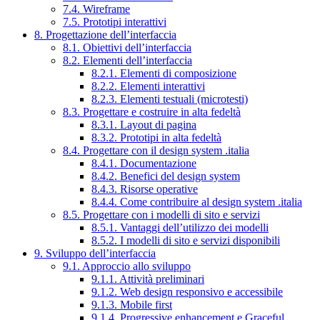
7.4. Wireframe
7.5. Prototipi interattivi
8. Progettazione dell’interfaccia
8.1. Obiettivi dell’interfaccia
8.2. Elementi dell’interfaccia
8.2.1. Elementi di composizione
8.2.2. Elementi interattivi
8.2.3. Elementi testuali (microtesti)
8.3. Progettare e costruire in alta fedeltà
8.3.1. Layout di pagina
8.3.2. Prototipi in alta fedeltà
8.4. Progettare con il design system .italia
8.4.1. Documentazione
8.4.2. Benefici del design system
8.4.3. Risorse operative
8.4.4. Come contribuire al design system .italia
8.5. Progettare con i modelli di sito e servizi
8.5.1. Vantaggi dell’utilizzo dei modelli
8.5.2. I modelli di sito e servizi disponibili
9. Sviluppo dell’interfaccia
9.1. Approccio allo sviluppo
9.1.1. Attività preliminari
9.1.2. Web design responsivo e accessibile
9.1.3. Mobile first
9.1.4. Progressive enhancement e Graceful