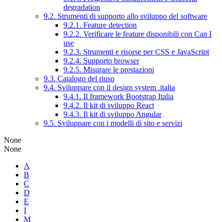
degradation
9.2. Strumenti di supporto allo sviluppo del software
9.2.1. Feature detection
9.2.2. Verificare le feature disponibili con Can I
use
9.2.3. Strumenti e risorse per CSS e JavaScript
9.2.4. Supporto browser
9.2.5. Misurare le prestazioni
9.3. Catalogo del riuso
9.4. Sviluppare con il design system .italia
9.4.1. Il framework Bootstrap Italia
9.4.2. Il kit di sviluppo React
9.4.3. Il kit di sviluppo Angular
9.5. Sviluppare con i modelli di sito e servizi
None
None
A
B
C
D
E
I
M