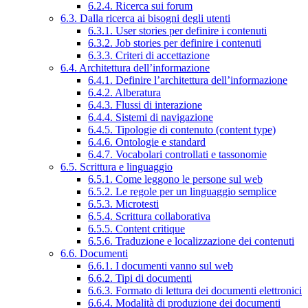
6.2.4. Ricerca sui forum
6.3. Dalla ricerca ai bisogni degli utenti
6.3.1. User stories per definire i contenuti
6.3.2. Job stories per definire i contenuti
6.3.3. Criteri di accettazione
6.4. Architettura dell’informazione
6.4.1. Definire l’architettura dell’informazione
6.4.2. Alberatura
6.4.3. Flussi di interazione
6.4.4. Sistemi di navigazione
6.4.5. Tipologie di contenuto (content type)
6.4.6. Ontologie e standard
6.4.7. Vocabolari controllati e tassonomie
6.5. Scrittura e linguaggio
6.5.1. Come leggono le persone sul web
6.5.2. Le regole per un linguaggio semplice
6.5.3. Microtesti
6.5.4. Scrittura collaborativa
6.5.5. Content critique
6.5.6. Traduzione e localizzazione dei contenuti
6.6. Documenti
6.6.1. I documenti vanno sul web
6.6.2. Tipi di documenti
6.6.3. Formato di lettura dei documenti elettronici
6.6.4. Modalità di produzione dei documenti