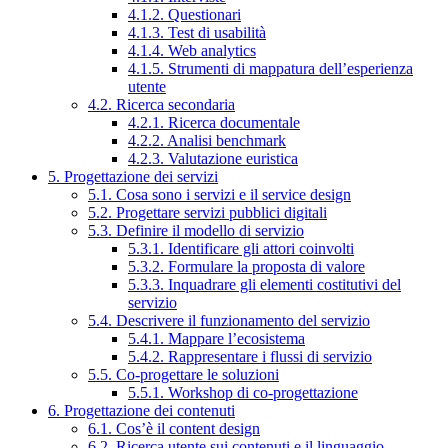
4.1.2. Questionari
4.1.3. Test di usabilità
4.1.4. Web analytics
4.1.5. Strumenti di mappatura dell’esperienza
utente
4.2. Ricerca secondaria
4.2.1. Ricerca documentale
4.2.2. Analisi benchmark
4.2.3. Valutazione euristica
5. Progettazione dei servizi
5.1. Cosa sono i servizi e il service design
5.2. Progettare servizi pubblici digitali
5.3. Definire il modello di servizio
5.3.1. Identificare gli attori coinvolti
5.3.2. Formulare la proposta di valore
5.3.3. Inquadrare gli elementi costitutivi del
servizio
5.4. Descrivere il funzionamento del servizio
5.4.1. Mappare l’ecosistema
5.4.2. Rappresentare i flussi di servizio
5.5. Co-progettare le soluzioni
5.5.1. Workshop di co-progettazione
6. Progettazione dei contenuti
6.1. Cos’è il content design
6.2. Ricerca utente sui contenuti e il linguaggio