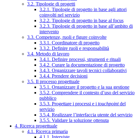
3.2. Tipologie di progetti
3.2.1. Tipologie di progetto in base agli attori
coinvolti nel servizio
3.2.2. Tipologie di progetto in base al focus
3.2.3. Tipologie di progetto in base all’ambito di
intervento
3.3. Competenze, ruoli e figure coinvolte
3.3.1. Coordinatore di progetto
3.3.2. Definire ruoli e responsabilità
3.4. Metodo di lavoro
3.4.1. Definire processi, strumenti e rituali
3.4.2. Curare la documentazione di progetto
3.4.3. Organizzare tavoli tecnici collaborativi
3.4.4. Prendere decisioni
3.5. Il processo progettuale
3.5.1. Organizzare il progetto e la sua gestione
3.5.2. Comprendere il contesto d’uso del servizio
pubblico
3.5.3. Progettare i processi e i
touchpoint
del
servizio
3.5.4. Realizzare l’interfaccia utente del servizio
3.5.5. Validare la soluzione ottenuta
4. Ricerca progettuale
4.1. Ricerca primaria
4.1.1. Interviste