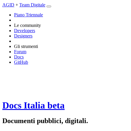
AGID
+
Team Digitale
Piano Triennale
Le community
Developers
Designers
Gli strumenti
Forum
Docs
GitHub
Docs Italia
beta
Documenti pubblici, digitali.