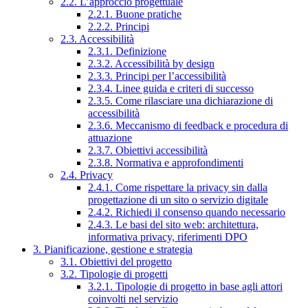
2.2. L’approccio progettuale
2.2.1. Buone pratiche
2.2.2. Principi
2.3. Accessibilità
2.3.1. Definizione
2.3.2. Accessibilità by design
2.3.3. Principi per l’accessibilità
2.3.4. Linee guida e criteri di successo
2.3.5. Come rilasciare una dichiarazione di
accessibilità
2.3.6. Meccanismo di feedback e procedura di
attuazione
2.3.7. Obiettivi accessibilità
2.3.8. Normativa e approfondimenti
2.4. Privacy
2.4.1. Come rispettare la privacy sin dalla
progettazione di un sito o servizio digitale
2.4.2. Richiedi il consenso quando necessario
2.4.3. Le basi del sito web: architettura,
informativa privacy, riferimenti DPO
3. Pianificazione, gestione e strategia
3.1. Obiettivi del progetto
3.2. Tipologie di progetti
3.2.1. Tipologie di progetto in base agli attori
coinvolti nel servizio