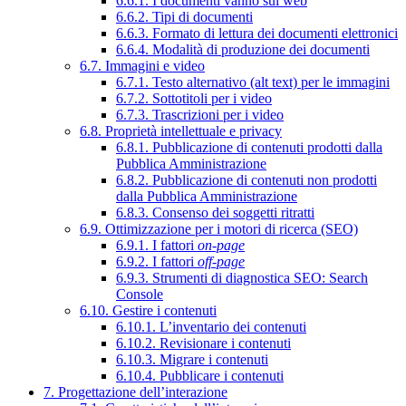
6.6.1. I documenti vanno sul web
6.6.2. Tipi di documenti
6.6.3. Formato di lettura dei documenti elettronici
6.6.4. Modalità di produzione dei documenti
6.7. Immagini e video
6.7.1. Testo alternativo (alt text) per le immagini
6.7.2. Sottotitoli per i video
6.7.3. Trascrizioni per i video
6.8. Proprietà intellettuale e privacy
6.8.1. Pubblicazione di contenuti prodotti dalla
Pubblica Amministrazione
6.8.2. Pubblicazione di contenuti non prodotti
dalla Pubblica Amministrazione
6.8.3. Consenso dei soggetti ritratti
6.9. Ottimizzazione per i motori di ricerca (SEO)
6.9.1. I fattori
on-page
6.9.2. I fattori
off-page
6.9.3. Strumenti di diagnostica SEO: Search
Console
6.10. Gestire i contenuti
6.10.1. L’inventario dei contenuti
6.10.2. Revisionare i contenuti
6.10.3. Migrare i contenuti
6.10.4. Pubblicare i contenuti
7. Progettazione dell’interazione