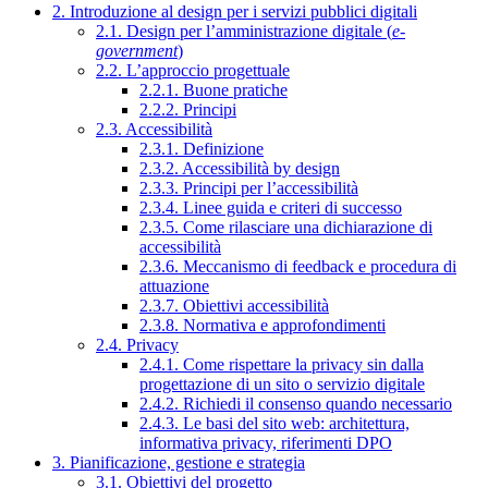
2. Introduzione al design per i servizi pubblici digitali
2.1. Design per l’amministrazione digitale (
e-
government
)
2.2. L’approccio progettuale
2.2.1. Buone pratiche
2.2.2. Principi
2.3. Accessibilità
2.3.1. Definizione
2.3.2. Accessibilità by design
2.3.3. Principi per l’accessibilità
2.3.4. Linee guida e criteri di successo
2.3.5. Come rilasciare una dichiarazione di
accessibilità
2.3.6. Meccanismo di feedback e procedura di
attuazione
2.3.7. Obiettivi accessibilità
2.3.8. Normativa e approfondimenti
2.4. Privacy
2.4.1. Come rispettare la privacy sin dalla
progettazione di un sito o servizio digitale
2.4.2. Richiedi il consenso quando necessario
2.4.3. Le basi del sito web: architettura,
informativa privacy, riferimenti DPO
3. Pianificazione, gestione e strategia
3.1. Obiettivi del progetto