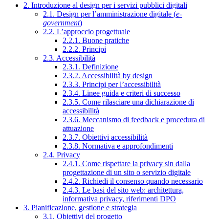
2. Introduzione al design per i servizi pubblici digitali
2.1. Design per l’amministrazione digitale (
e-
government
)
2.2. L’approccio progettuale
2.2.1. Buone pratiche
2.2.2. Principi
2.3. Accessibilità
2.3.1. Definizione
2.3.2. Accessibilità by design
2.3.3. Principi per l’accessibilità
2.3.4. Linee guida e criteri di successo
2.3.5. Come rilasciare una dichiarazione di
accessibilità
2.3.6. Meccanismo di feedback e procedura di
attuazione
2.3.7. Obiettivi accessibilità
2.3.8. Normativa e approfondimenti
2.4. Privacy
2.4.1. Come rispettare la privacy sin dalla
progettazione di un sito o servizio digitale
2.4.2. Richiedi il consenso quando necessario
2.4.3. Le basi del sito web: architettura,
informativa privacy, riferimenti DPO
3. Pianificazione, gestione e strategia
3.1. Obiettivi del progetto