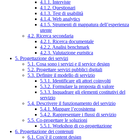
4.1.1. Interviste
4.1.2. Questionari
4.1.3. Test di usabilità
4.1.4. Web analytics
4.1.5. Strumenti di mappatura dell’esperienza
utente
4.2. Ricerca secondaria
4.2.1. Ricerca documentale
4.2.2. Analisi benchmark
4.2.3. Valutazione euristica
5. Progettazione dei servizi
5.1. Cosa sono i servizi e il service design
5.2. Progettare servizi pubblici digitali
5.3. Definire il modello di servizio
5.3.1. Identificare gli attori coinvolti
5.3.2. Formulare la proposta di valore
5.3.3. Inquadrare gli elementi costitutivi del
servizio
5.4. Descrivere il funzionamento del servizio
5.4.1. Mappare l’ecosistema
5.4.2. Rappresentare i flussi di servizio
5.5. Co-progettare le soluzioni
5.5.1. Workshop di co-progettazione
6. Progettazione dei contenuti
6.1. Cos’è il content design