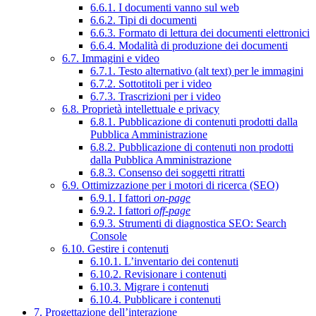
6.6.1. I documenti vanno sul web
6.6.2. Tipi di documenti
6.6.3. Formato di lettura dei documenti elettronici
6.6.4. Modalità di produzione dei documenti
6.7. Immagini e video
6.7.1. Testo alternativo (alt text) per le immagini
6.7.2. Sottotitoli per i video
6.7.3. Trascrizioni per i video
6.8. Proprietà intellettuale e privacy
6.8.1. Pubblicazione di contenuti prodotti dalla
Pubblica Amministrazione
6.8.2. Pubblicazione di contenuti non prodotti
dalla Pubblica Amministrazione
6.8.3. Consenso dei soggetti ritratti
6.9. Ottimizzazione per i motori di ricerca (SEO)
6.9.1. I fattori
on-page
6.9.2. I fattori
off-page
6.9.3. Strumenti di diagnostica SEO: Search
Console
6.10. Gestire i contenuti
6.10.1. L’inventario dei contenuti
6.10.2. Revisionare i contenuti
6.10.3. Migrare i contenuti
6.10.4. Pubblicare i contenuti
7. Progettazione dell’interazione