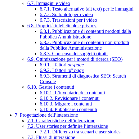
6.7. Immagini e video
6.7.1. Testo alternativo (alt text) per le immagini
6.7.2. Sottotitoli per i video
6.7.3. Trascrizioni per i video
6.8. Proprietà intellettuale e privacy
6.8.1. Pubblicazione di contenuti prodotti dalla
Pubblica Amministrazione
6.8.2. Pubblicazione di contenuti non prodotti
dalla Pubblica Amministrazione
6.8.3. Consenso dei soggetti ritratti
6.9. Ottimizzazione per i motori di ricerca (SEO)
6.9.1. I fattori
on-page
6.9.2. I fattori
off-page
6.9.3. Strumenti di diagnostica SEO: Search
Console
6.10. Gestire i contenuti
6.10.1. L’inventario dei contenuti
6.10.2. Revisionare i contenuti
6.10.3. Migrare i contenuti
6.10.4. Pubblicare i contenuti
7. Progettazione dell’interazione
7.1. Caratteristiche dell’interazione
7.2. User stories per definire l’interazione
7.2.1. Differenza tra scenari e user stories
7.3. Flussi di interazione