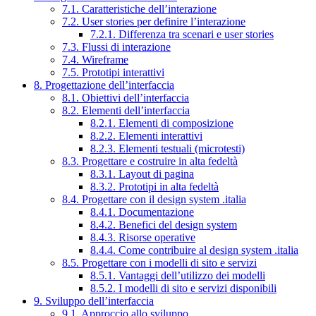
7.1. Caratteristiche dell’interazione
7.2. User stories per definire l’interazione
7.2.1. Differenza tra scenari e user stories
7.3. Flussi di interazione
7.4. Wireframe
7.5. Prototipi interattivi
8. Progettazione dell’interfaccia
8.1. Obiettivi dell’interfaccia
8.2. Elementi dell’interfaccia
8.2.1. Elementi di composizione
8.2.2. Elementi interattivi
8.2.3. Elementi testuali (microtesti)
8.3. Progettare e costruire in alta fedeltà
8.3.1. Layout di pagina
8.3.2. Prototipi in alta fedeltà
8.4. Progettare con il design system .italia
8.4.1. Documentazione
8.4.2. Benefici del design system
8.4.3. Risorse operative
8.4.4. Come contribuire al design system .italia
8.5. Progettare con i modelli di sito e servizi
8.5.1. Vantaggi dell’utilizzo dei modelli
8.5.2. I modelli di sito e servizi disponibili
9. Sviluppo dell’interfaccia
9.1. Approccio allo sviluppo