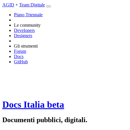
AGID
+
Team Digitale
Piano Triennale
Le community
Developers
Designers
Gli strumenti
Forum
Docs
GitHub
Docs Italia
beta
Documenti pubblici, digitali.