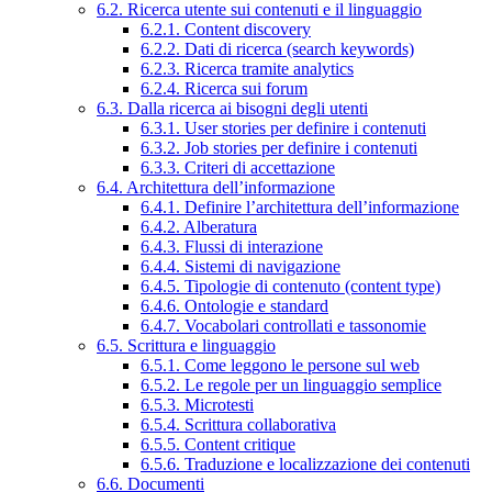
6.2. Ricerca utente sui contenuti e il linguaggio
6.2.1. Content discovery
6.2.2. Dati di ricerca (search keywords)
6.2.3. Ricerca tramite analytics
6.2.4. Ricerca sui forum
6.3. Dalla ricerca ai bisogni degli utenti
6.3.1. User stories per definire i contenuti
6.3.2. Job stories per definire i contenuti
6.3.3. Criteri di accettazione
6.4. Architettura dell’informazione
6.4.1. Definire l’architettura dell’informazione
6.4.2. Alberatura
6.4.3. Flussi di interazione
6.4.4. Sistemi di navigazione
6.4.5. Tipologie di contenuto (content type)
6.4.6. Ontologie e standard
6.4.7. Vocabolari controllati e tassonomie
6.5. Scrittura e linguaggio
6.5.1. Come leggono le persone sul web
6.5.2. Le regole per un linguaggio semplice
6.5.3. Microtesti
6.5.4. Scrittura collaborativa
6.5.5. Content critique
6.5.6. Traduzione e localizzazione dei contenuti
6.6. Documenti