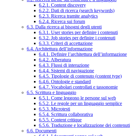
6.2.1. Content discovery
6.2.2. Dati di ricerca (search keywords)
6.2.3. Ricerca tramite analytics
6.2.4. Ricerca sui forum
6.3. Dalla ricerca ai bisogni degli utenti
6.3.1. User stories per definire i contenuti
6.3.2. Job stories per definire i contenuti
6.3.3. Criteri di accettazione
6.4. Architettura dell’informazione
6.4.1. Definire l’architettura dell’informazione
6.4.2. Alberatura
6.4.3. Flussi di interazione
6.4.4. Sistemi di navigazione
6.4.5. Tipologie di contenuto (content type)
6.4.6. Ontologie e standard
6.4.7. Vocabolari controllati e tassonomie
6.5. Scrittura e linguaggio
6.5.1. Come leggono le persone sul web
6.5.2. Le regole per un linguaggio semplice
6.5.3. Microtesti
6.5.4. Scrittura collaborativa
6.5.5. Content critique
6.5.6. Traduzione e localizzazione dei contenuti
6.6. Documenti