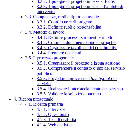
3.2.2. Tipologie di progetto in base al focus
3.2.3. Tipologie di progetto in base all’ambito di
intervento
3.3. Competenze, ruoli e figure coinvolte
3.3.1. Coordinatore di progetto
3.3.2. Definire ruoli e responsabilità
3.4. Metodo di lavoro
3.4.1. Definire processi, strumenti e rituali
3.4.2. Curare la documentazione di progetto
3.4.3. Organizzare tavoli tecnici collaborativi
3.4.4. Prendere decisioni
3.5. Il processo progettuale
3.5.1. Organizzare il progetto e la sua gestione
3.5.2. Comprendere il contesto d’uso del servizio
pubblico
3.5.3. Progettare i processi e i
touchpoint
del
servizio
3.5.4. Realizzare l’interfaccia utente del servizio
3.5.5. Validare la soluzione ottenuta
4. Ricerca progettuale
4.1. Ricerca primaria
4.1.1. Interviste
4.1.2. Questionari
4.1.3. Test di usabilità
4.1.4. Web analytics