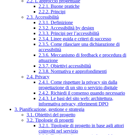
2.2. L’approccio progettuale
2.2.1. Buone pratiche
2.2.2. Principi
2.3. Accessibilità
2.3.1. Definizione
2.3.2. Accessibilità by design
2.3.3. Principi per l’accessibilità
2.3.4. Linee guida e criteri di successo
2.3.5. Come rilasciare una dichiarazione di
accessibilità
2.3.6. Meccanismo di feedback e procedura di
attuazione
2.3.7. Obiettivi accessibilità
2.3.8. Normativa e approfondimenti
2.4. Privacy
2.4.1. Come rispettare la privacy sin dalla
progettazione di un sito o servizio digitale
2.4.2. Richiedi il consenso quando necessario
2.4.3. Le basi del sito web: architettura,
informativa privacy, riferimenti DPO
3. Pianificazione, gestione e strategia
3.1. Obiettivi del progetto
3.2. Tipologie di progetti
3.2.1. Tipologie di progetto in base agli attori
coinvolti nel servizio