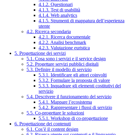
4.1.2. Questionari
4.1.3. Test di usabilità
4.1.4. Web analytics
4.1.5. Strumenti di mappatura dell’esperienza
utente
4.2. Ricerca secondaria
4.2.1. Ricerca documentale
4.2.2. Analisi benchmark
4.2.3. Valutazione euristica
5. Progettazione dei servizi
5.1. Cosa sono i servizi e il service design
5.2. Progettare servizi pubblici digitali
5.3. Definire il modello di servizio
5.3.1. Identificare gli attori coinvolti
5.3.2. Formulare la proposta di valore
5.3.3. Inquadrare gli elementi costitutivi del
servizio
5.4. Descrivere il funzionamento del servizio
5.4.1. Mappare l’ecosistema
5.4.2. Rappresentare i flussi di servizio
5.5. Co-progettare le soluzioni
5.5.1. Workshop di co-progettazione
6. Progettazione dei contenuti
6.1. Cos’è il content design
6.2. Ricerca utente sui contenuti e il linguaggio