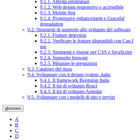
9.1.1. Attività preliminari
9.1.2. Web design responsivo e accessibile
9.1.3. Mobile first
9.1.4. Progressive enhancement e Graceful
degradation
9.2. Strumenti di supporto allo sviluppo del software
9.2.1. Feature detection
9.2.2. Verificare le feature disponibili con Can I
use
9.2.3. Strumenti e risorse per CSS e JavaScript
9.2.4. Supporto browser
9.2.5. Misurare le prestazioni
9.3. Catalogo del riuso
9.4. Sviluppare con il design system .italia
9.4.1. Il framework Bootstrap Italia
9.4.2. Il kit di sviluppo React
9.4.3. Il kit di sviluppo Angular
9.5. Sviluppare con i modelli di sito e servizi
glossario
A
B
C
D