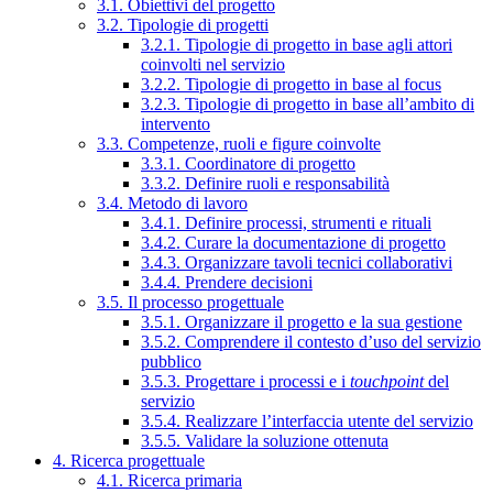
3.1. Obiettivi del progetto
3.2. Tipologie di progetti
3.2.1. Tipologie di progetto in base agli attori
coinvolti nel servizio
3.2.2. Tipologie di progetto in base al focus
3.2.3. Tipologie di progetto in base all’ambito di
intervento
3.3. Competenze, ruoli e figure coinvolte
3.3.1. Coordinatore di progetto
3.3.2. Definire ruoli e responsabilità
3.4. Metodo di lavoro
3.4.1. Definire processi, strumenti e rituali
3.4.2. Curare la documentazione di progetto
3.4.3. Organizzare tavoli tecnici collaborativi
3.4.4. Prendere decisioni
3.5. Il processo progettuale
3.5.1. Organizzare il progetto e la sua gestione
3.5.2. Comprendere il contesto d’uso del servizio
pubblico
3.5.3. Progettare i processi e i
touchpoint
del
servizio
3.5.4. Realizzare l’interfaccia utente del servizio
3.5.5. Validare la soluzione ottenuta
4. Ricerca progettuale
4.1. Ricerca primaria