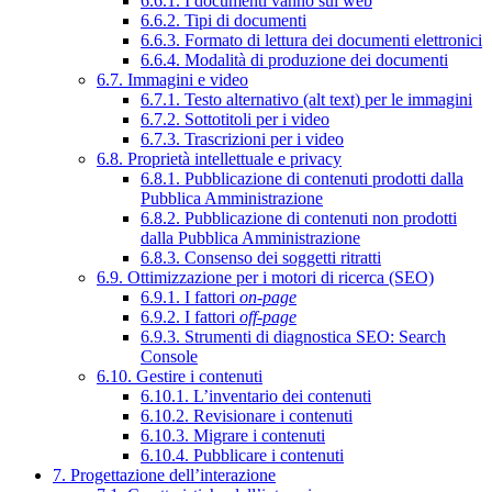
6.6.1. I documenti vanno sul web
6.6.2. Tipi di documenti
6.6.3. Formato di lettura dei documenti elettronici
6.6.4. Modalità di produzione dei documenti
6.7. Immagini e video
6.7.1. Testo alternativo (alt text) per le immagini
6.7.2. Sottotitoli per i video
6.7.3. Trascrizioni per i video
6.8. Proprietà intellettuale e privacy
6.8.1. Pubblicazione di contenuti prodotti dalla
Pubblica Amministrazione
6.8.2. Pubblicazione di contenuti non prodotti
dalla Pubblica Amministrazione
6.8.3. Consenso dei soggetti ritratti
6.9. Ottimizzazione per i motori di ricerca (SEO)
6.9.1. I fattori
on-page
6.9.2. I fattori
off-page
6.9.3. Strumenti di diagnostica SEO: Search
Console
6.10. Gestire i contenuti
6.10.1. L’inventario dei contenuti
6.10.2. Revisionare i contenuti
6.10.3. Migrare i contenuti
6.10.4. Pubblicare i contenuti
7. Progettazione dell’interazione