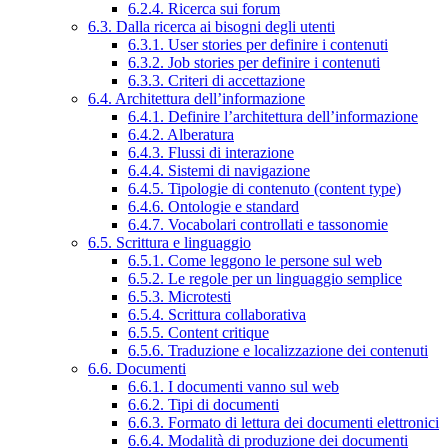
6.2.4. Ricerca sui forum
6.3. Dalla ricerca ai bisogni degli utenti
6.3.1. User stories per definire i contenuti
6.3.2. Job stories per definire i contenuti
6.3.3. Criteri di accettazione
6.4. Architettura dell’informazione
6.4.1. Definire l’architettura dell’informazione
6.4.2. Alberatura
6.4.3. Flussi di interazione
6.4.4. Sistemi di navigazione
6.4.5. Tipologie di contenuto (content type)
6.4.6. Ontologie e standard
6.4.7. Vocabolari controllati e tassonomie
6.5. Scrittura e linguaggio
6.5.1. Come leggono le persone sul web
6.5.2. Le regole per un linguaggio semplice
6.5.3. Microtesti
6.5.4. Scrittura collaborativa
6.5.5. Content critique
6.5.6. Traduzione e localizzazione dei contenuti
6.6. Documenti
6.6.1. I documenti vanno sul web
6.6.2. Tipi di documenti
6.6.3. Formato di lettura dei documenti elettronici
6.6.4. Modalità di produzione dei documenti