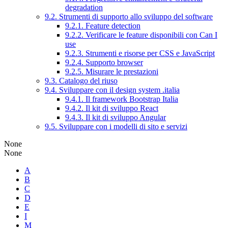
degradation
9.2. Strumenti di supporto allo sviluppo del software
9.2.1. Feature detection
9.2.2. Verificare le feature disponibili con Can I
use
9.2.3. Strumenti e risorse per CSS e JavaScript
9.2.4. Supporto browser
9.2.5. Misurare le prestazioni
9.3. Catalogo del riuso
9.4. Sviluppare con il design system .italia
9.4.1. Il framework Bootstrap Italia
9.4.2. Il kit di sviluppo React
9.4.3. Il kit di sviluppo Angular
9.5. Sviluppare con i modelli di sito e servizi
None
None
A
B
C
D
E
I
M