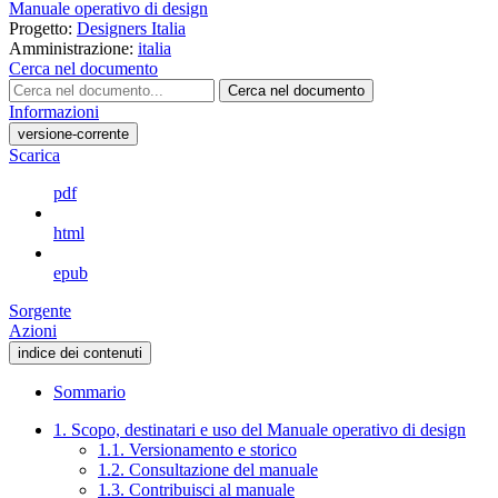
Manuale operativo di design
Progetto:
Designers Italia
Amministrazione:
italia
Cerca nel documento
Cerca nel documento
Informazioni
versione-corrente
Scarica
pdf
html
epub
Sorgente
Azioni
indice dei contenuti
Sommario
1. Scopo, destinatari e uso del Manuale operativo di design
1.1. Versionamento e storico
1.2. Consultazione del manuale
1.3. Contribuisci al manuale