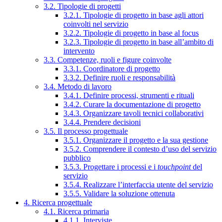
3.2. Tipologie di progetti
3.2.1. Tipologie di progetto in base agli attori
coinvolti nel servizio
3.2.2. Tipologie di progetto in base al focus
3.2.3. Tipologie di progetto in base all’ambito di
intervento
3.3. Competenze, ruoli e figure coinvolte
3.3.1. Coordinatore di progetto
3.3.2. Definire ruoli e responsabilità
3.4. Metodo di lavoro
3.4.1. Definire processi, strumenti e rituali
3.4.2. Curare la documentazione di progetto
3.4.3. Organizzare tavoli tecnici collaborativi
3.4.4. Prendere decisioni
3.5. Il processo progettuale
3.5.1. Organizzare il progetto e la sua gestione
3.5.2. Comprendere il contesto d’uso del servizio
pubblico
3.5.3. Progettare i processi e i
touchpoint
del
servizio
3.5.4. Realizzare l’interfaccia utente del servizio
3.5.5. Validare la soluzione ottenuta
4. Ricerca progettuale
4.1. Ricerca primaria
4.1.1. Interviste