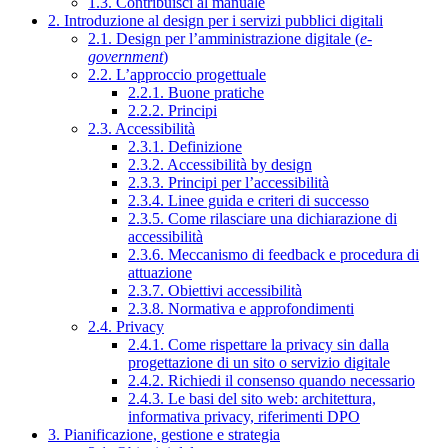
1.3. Contribuisci al manuale
2. Introduzione al design per i servizi pubblici digitali
2.1. Design per l’amministrazione digitale (
e-
government
)
2.2. L’approccio progettuale
2.2.1. Buone pratiche
2.2.2. Principi
2.3. Accessibilità
2.3.1. Definizione
2.3.2. Accessibilità by design
2.3.3. Principi per l’accessibilità
2.3.4. Linee guida e criteri di successo
2.3.5. Come rilasciare una dichiarazione di
accessibilità
2.3.6. Meccanismo di feedback e procedura di
attuazione
2.3.7. Obiettivi accessibilità
2.3.8. Normativa e approfondimenti
2.4. Privacy
2.4.1. Come rispettare la privacy sin dalla
progettazione di un sito o servizio digitale
2.4.2. Richiedi il consenso quando necessario
2.4.3. Le basi del sito web: architettura,
informativa privacy, riferimenti DPO
3. Pianificazione, gestione e strategia