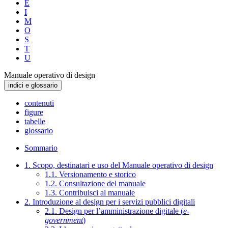
E
I
M
O
S
T
U
Manuale operativo di design
indici e glossario
contenuti
figure
tabelle
glossario
Sommario
1. Scopo, destinatari e uso del Manuale operativo di design
1.1. Versionamento e storico
1.2. Consultazione del manuale
1.3. Contribuisci al manuale
2. Introduzione al design per i servizi pubblici digitali
2.1. Design per l’amministrazione digitale (
e-
government
)