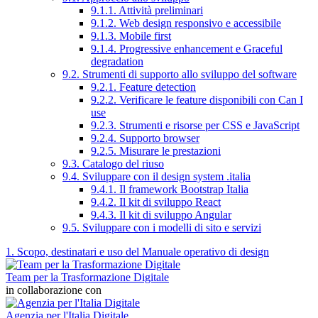
9.1.1. Attività preliminari
9.1.2. Web design responsivo e accessibile
9.1.3. Mobile first
9.1.4. Progressive enhancement e Graceful
degradation
9.2. Strumenti di supporto allo sviluppo del software
9.2.1. Feature detection
9.2.2. Verificare le feature disponibili con Can I
use
9.2.3. Strumenti e risorse per CSS e JavaScript
9.2.4. Supporto browser
9.2.5. Misurare le prestazioni
9.3. Catalogo del riuso
9.4. Sviluppare con il design system .italia
9.4.1. Il framework Bootstrap Italia
9.4.2. Il kit di sviluppo React
9.4.3. Il kit di sviluppo Angular
9.5. Sviluppare con i modelli di sito e servizi
1. Scopo, destinatari e uso del Manuale operativo di design
Team per la Trasformazione Digitale
in collaborazione con
Agenzia per l'Italia Digitale