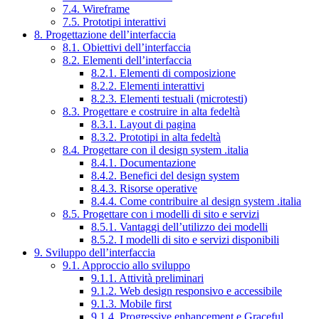
7.4. Wireframe
7.5. Prototipi interattivi
8. Progettazione dell’interfaccia
8.1. Obiettivi dell’interfaccia
8.2. Elementi dell’interfaccia
8.2.1. Elementi di composizione
8.2.2. Elementi interattivi
8.2.3. Elementi testuali (microtesti)
8.3. Progettare e costruire in alta fedeltà
8.3.1. Layout di pagina
8.3.2. Prototipi in alta fedeltà
8.4. Progettare con il design system .italia
8.4.1. Documentazione
8.4.2. Benefici del design system
8.4.3. Risorse operative
8.4.4. Come contribuire al design system .italia
8.5. Progettare con i modelli di sito e servizi
8.5.1. Vantaggi dell’utilizzo dei modelli
8.5.2. I modelli di sito e servizi disponibili
9. Sviluppo dell’interfaccia
9.1. Approccio allo sviluppo
9.1.1. Attività preliminari
9.1.2. Web design responsivo e accessibile
9.1.3. Mobile first
9.1.4. Progressive enhancement e Graceful