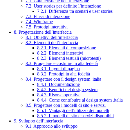
7.1. Caratteristiche dell’interazione
7.2. User stories per definire l’interazione
7.2.1. Differenza tra scenari e user stories
7.3. Flussi di interazione
7.4. Wireframe
7.5. Prototipi interattivi
8. Progettazione dell’interfaccia
8.1. Obiettivi dell’interfaccia
8.2. Elementi dell’interfaccia
8.2.1. Elementi di composizione
8.2.2. Elementi interattivi
8.2.3. Elementi testuali (microtesti)
8.3. Progettare e costruire in alta fedeltà
8.3.1. Layout di pagina
8.3.2. Prototipi in alta fedeltà
8.4. Progettare con il design system .italia
8.4.1. Documentazione
8.4.2. Benefici del design system
8.4.3. Risorse operative
8.4.4. Come contribuire al design system .italia
8.5. Progettare con i modelli di sito e servizi
8.5.1. Vantaggi dell’utilizzo dei modelli
8.5.2. I modelli di sito e servizi disponibili
9. Sviluppo dell’interfaccia
9.1. Approccio allo sviluppo