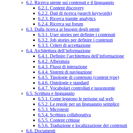
6.2. Ricerca utente sui contenuti e il linguaggio
6.2.1. Content discovery
6.2.2. Dati di ricerca (search keywords)
6.2.3. Ricerca tramite analytics
6.2.4. Ricerca sui forum
6.3. Dalla ricerca ai bisogni degli utenti
6.3.1. User stories per definire i contenuti
6.3.2. Job stories per definire i contenuti
6.3.3. Criteri di accettazione
6.4. Architettura dell’informazione
6.4.1. Definire l’architettura dell’informazione
6.4.2. Alberatura
6.4.3. Flussi di interazione
6.4.4. Sistemi di navigazione
6.4.5. Tipologie di contenuto (content type)
6.4.6. Ontologie e standard
6.4.7. Vocabolari controllati e tassonomie
6.5. Scrittura e linguaggio
6.5.1. Come leggono le persone sul web
6.5.2. Le regole per un linguaggio semplice
6.5.3. Microtesti
6.5.4. Scrittura collaborativa
6.5.5. Content critique
6.5.6. Traduzione e localizzazione dei contenuti
6.6. Documenti