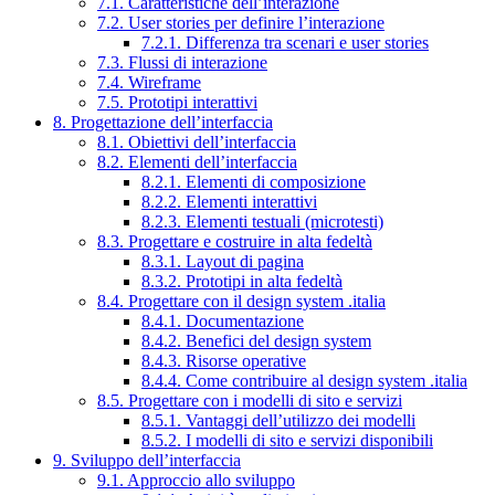
7.1. Caratteristiche dell’interazione
7.2. User stories per definire l’interazione
7.2.1. Differenza tra scenari e user stories
7.3. Flussi di interazione
7.4. Wireframe
7.5. Prototipi interattivi
8. Progettazione dell’interfaccia
8.1. Obiettivi dell’interfaccia
8.2. Elementi dell’interfaccia
8.2.1. Elementi di composizione
8.2.2. Elementi interattivi
8.2.3. Elementi testuali (microtesti)
8.3. Progettare e costruire in alta fedeltà
8.3.1. Layout di pagina
8.3.2. Prototipi in alta fedeltà
8.4. Progettare con il design system .italia
8.4.1. Documentazione
8.4.2. Benefici del design system
8.4.3. Risorse operative
8.4.4. Come contribuire al design system .italia
8.5. Progettare con i modelli di sito e servizi
8.5.1. Vantaggi dell’utilizzo dei modelli
8.5.2. I modelli di sito e servizi disponibili
9. Sviluppo dell’interfaccia
9.1. Approccio allo sviluppo