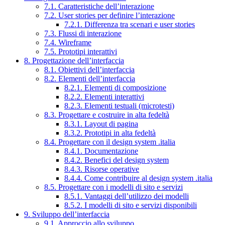
7.1. Caratteristiche dell’interazione
7.2. User stories per definire l’interazione
7.2.1. Differenza tra scenari e user stories
7.3. Flussi di interazione
7.4. Wireframe
7.5. Prototipi interattivi
8. Progettazione dell’interfaccia
8.1. Obiettivi dell’interfaccia
8.2. Elementi dell’interfaccia
8.2.1. Elementi di composizione
8.2.2. Elementi interattivi
8.2.3. Elementi testuali (microtesti)
8.3. Progettare e costruire in alta fedeltà
8.3.1. Layout di pagina
8.3.2. Prototipi in alta fedeltà
8.4. Progettare con il design system .italia
8.4.1. Documentazione
8.4.2. Benefici del design system
8.4.3. Risorse operative
8.4.4. Come contribuire al design system .italia
8.5. Progettare con i modelli di sito e servizi
8.5.1. Vantaggi dell’utilizzo dei modelli
8.5.2. I modelli di sito e servizi disponibili
9. Sviluppo dell’interfaccia
9.1. Approccio allo sviluppo