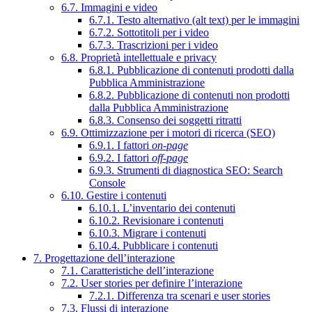
6.7. Immagini e video
6.7.1. Testo alternativo (alt text) per le immagini
6.7.2. Sottotitoli per i video
6.7.3. Trascrizioni per i video
6.8. Proprietà intellettuale e privacy
6.8.1. Pubblicazione di contenuti prodotti dalla
Pubblica Amministrazione
6.8.2. Pubblicazione di contenuti non prodotti
dalla Pubblica Amministrazione
6.8.3. Consenso dei soggetti ritratti
6.9. Ottimizzazione per i motori di ricerca (SEO)
6.9.1. I fattori
on-page
6.9.2. I fattori
off-page
6.9.3. Strumenti di diagnostica SEO: Search
Console
6.10. Gestire i contenuti
6.10.1. L’inventario dei contenuti
6.10.2. Revisionare i contenuti
6.10.3. Migrare i contenuti
6.10.4. Pubblicare i contenuti
7. Progettazione dell’interazione
7.1. Caratteristiche dell’interazione
7.2. User stories per definire l’interazione
7.2.1. Differenza tra scenari e user stories
7.3. Flussi di interazione