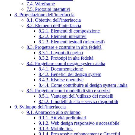
7.4. Wireframe
7.5. Prototipi interattivi
8. Progettazione dell’interfaccia
8.1. Obiettivi dell’interfaccia
8.2. Elementi dell’interfaccia
8.2.1. Elementi di composizione
8.2.2. Elementi interattivi
8.2.3. Elementi testuali (microtesti)
8.3. Progettare e costruire in alta fedeltà
8.3.1. Layout di pagina
8.3.2. Prototipi in alta fedeltà
8.4. Progettare con il design system .italia
8.4.1. Documentazione
8.4.2. Benefici del design system
8.4.3. Risorse operative
8.4.4. Come contribuire al design system .italia
8.5. Progettare con i modelli di sito e servizi
8.5.1. Vantaggi dell’utilizzo dei modelli
8.5.2. I modelli di sito e servizi disponibili
9. Sviluppo dell’interfaccia
9.1. Approccio allo sviluppo
9.1.1. Attività preliminari
9.1.2. Web design responsivo e accessibile
9.1.3. Mobile first
9.1.4. Progressive enhancement e Graceful