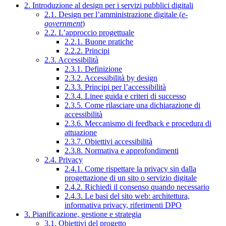
2. Introduzione al design per i servizi pubblici digitali
2.1. Design per l’amministrazione digitale (
e-
government
)
2.2. L’approccio progettuale
2.2.1. Buone pratiche
2.2.2. Principi
2.3. Accessibilità
2.3.1. Definizione
2.3.2. Accessibilità by design
2.3.3. Principi per l’accessibilità
2.3.4. Linee guida e criteri di successo
2.3.5. Come rilasciare una dichiarazione di
accessibilità
2.3.6. Meccanismo di feedback e procedura di
attuazione
2.3.7. Obiettivi accessibilità
2.3.8. Normativa e approfondimenti
2.4. Privacy
2.4.1. Come rispettare la privacy sin dalla
progettazione di un sito o servizio digitale
2.4.2. Richiedi il consenso quando necessario
2.4.3. Le basi del sito web: architettura,
informativa privacy, riferimenti DPO
3. Pianificazione, gestione e strategia
3.1. Obiettivi del progetto