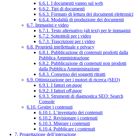
6.6.1. I documenti vanno sul web
6.6.2. Tipi di documenti
6.6.3. Formato di lettura dei documenti elettronici
6.6.4. Modalità di produzione dei documenti
6.7. Immagini e video
6.7.1. Testo alternativo (alt text) per le immagini
6.7.2. Sottotitoli per i video
6.7.3. Trascrizioni per i video
6.8. Proprietà intellettuale e privacy
6.8.1. Pubblicazione di contenuti prodotti dalla
Pubblica Amministrazione
6.8.2. Pubblicazione di contenuti non prodotti
dalla Pubblica Amministrazione
6.8.3. Consenso dei soggetti ritratti
6.9. Ottimizzazione per i motori di ricerca (SEO)
6.9.1. I fattori
on-page
6.9.2. I fattori
off-page
6.9.3. Strumenti di diagnostica SEO: Search
Console
6.10. Gestire i contenuti
6.10.1. L’inventario dei contenuti
6.10.2. Revisionare i contenuti
6.10.3. Migrare i contenuti
6.10.4. Pubblicare i contenuti
7. Progettazione dell’interazione