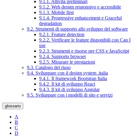
9.1.1. Attività preliminari
9.1.2. Web design responsivo e accessibile
9.1.3. Mobile first
9.1.4. Progressive enhancement e Graceful
degradation
9.2. Strumenti di supporto allo sviluppo del software
9.2.1. Feature detection
9.2.2. Verificare le feature disponibili con Can I
use
9.2.3. Strumenti e risorse per CSS e JavaScript
9.2.4. Supporto browser
9.2.5. Misurare le prestazioni
9.3. Catalogo del riuso
9.4. Sviluppare con il design system .italia
9.4.1. Il framework Bootstrap Italia
9.4.2. Il kit di sviluppo React
9.4.3. Il kit di sviluppo Angular
9.5. Sviluppare con i modelli di sito e servizi
glossario
A
B
C
D