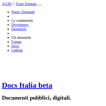
AGID
+
Team Digitale
Piano Triennale
Le community
Developers
Designers
Gli strumenti
Forum
Docs
GitHub
Docs Italia
beta
Documenti pubblici, digitali.