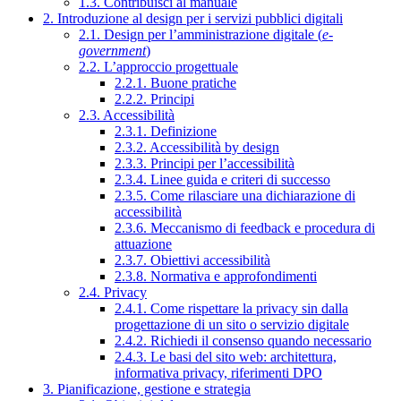
1.3. Contribuisci al manuale
2. Introduzione al design per i servizi pubblici digitali
2.1. Design per l’amministrazione digitale (
e-
government
)
2.2. L’approccio progettuale
2.2.1. Buone pratiche
2.2.2. Principi
2.3. Accessibilità
2.3.1. Definizione
2.3.2. Accessibilità by design
2.3.3. Principi per l’accessibilità
2.3.4. Linee guida e criteri di successo
2.3.5. Come rilasciare una dichiarazione di
accessibilità
2.3.6. Meccanismo di feedback e procedura di
attuazione
2.3.7. Obiettivi accessibilità
2.3.8. Normativa e approfondimenti
2.4. Privacy
2.4.1. Come rispettare la privacy sin dalla
progettazione di un sito o servizio digitale
2.4.2. Richiedi il consenso quando necessario
2.4.3. Le basi del sito web: architettura,
informativa privacy, riferimenti DPO
3. Pianificazione, gestione e strategia