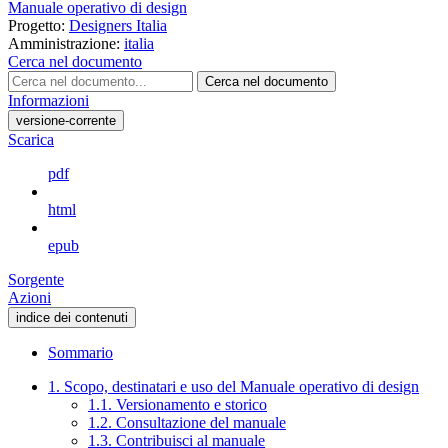
Manuale operativo di design
Progetto:
Designers Italia
Amministrazione:
italia
Cerca nel documento
Cerca nel documento
Informazioni
versione-corrente
Scarica
pdf
html
epub
Sorgente
Azioni
indice dei contenuti
Sommario
1. Scopo, destinatari e uso del Manuale operativo di design
1.1. Versionamento e storico
1.2. Consultazione del manuale
1.3. Contribuisci al manuale