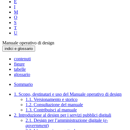
E
I
M
O
S
T
U
Manuale operativo di design
indici e glossario
contenuti
figure
tabelle
glossario
Sommario
1. Scopo, destinatari e uso del Manuale operativo di design
1.1. Versionamento e storico
1.2. Consultazione del manuale
1.3. Contribuisci al manuale
2. Introduzione al design per i servizi pubblici digitali
2.1. Design per l’amministrazione digitale (
e-
government
)