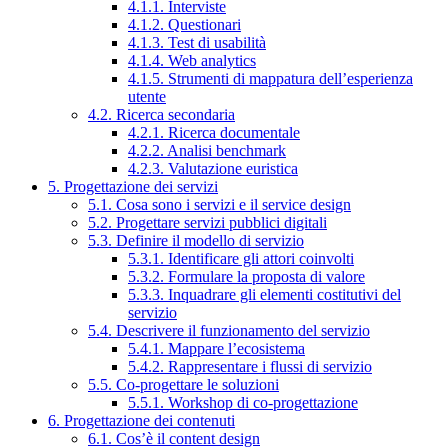
4.1.1. Interviste
4.1.2. Questionari
4.1.3. Test di usabilità
4.1.4. Web analytics
4.1.5. Strumenti di mappatura dell’esperienza
utente
4.2. Ricerca secondaria
4.2.1. Ricerca documentale
4.2.2. Analisi benchmark
4.2.3. Valutazione euristica
5. Progettazione dei servizi
5.1. Cosa sono i servizi e il service design
5.2. Progettare servizi pubblici digitali
5.3. Definire il modello di servizio
5.3.1. Identificare gli attori coinvolti
5.3.2. Formulare la proposta di valore
5.3.3. Inquadrare gli elementi costitutivi del
servizio
5.4. Descrivere il funzionamento del servizio
5.4.1. Mappare l’ecosistema
5.4.2. Rappresentare i flussi di servizio
5.5. Co-progettare le soluzioni
5.5.1. Workshop di co-progettazione
6. Progettazione dei contenuti
6.1. Cos’è il content design