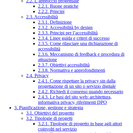
2.2. L’approccio progettuale
2.2.1. Buone pratiche
2.2.2. Principi
2.3. Accessibilità
2.3.1. Definizione
2.3.2. Accessibilità by design
2.3.3. Principi per l’accessibilità
2.3.4. Linee guida e criteri di successo
2.3.5. Come rilasciare una dichiarazione di
accessibilità
2.3.6. Meccanismo di feedback e procedura di
attuazione
2.3.7. Obiettivi accessibilità
2.3.8. Normativa e approfondimenti
2.4. Privacy
2.4.1. Come rispettare la privacy sin dalla
progettazione di un sito o servizio digitale
2.4.2. Richiedi il consenso quando necessario
2.4.3. Le basi del sito web: architettura,
informativa privacy, riferimenti DPO
3. Pianificazione, gestione e strategia
3.1. Obiettivi del progetto
3.2. Tipologie di progetti
3.2.1. Tipologie di progetto in base agli attori
coinvolti nel servizio