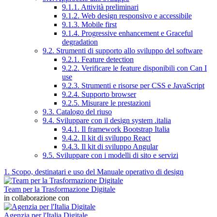
9.1.1. Attività preliminari
9.1.2. Web design responsivo e accessibile
9.1.3. Mobile first
9.1.4. Progressive enhancement e Graceful
degradation
9.2. Strumenti di supporto allo sviluppo del software
9.2.1. Feature detection
9.2.2. Verificare le feature disponibili con Can I
use
9.2.3. Strumenti e risorse per CSS e JavaScript
9.2.4. Supporto browser
9.2.5. Misurare le prestazioni
9.3. Catalogo del riuso
9.4. Sviluppare con il design system .italia
9.4.1. Il framework Bootstrap Italia
9.4.2. Il kit di sviluppo React
9.4.3. Il kit di sviluppo Angular
9.5. Sviluppare con i modelli di sito e servizi
1. Scopo, destinatari e uso del Manuale operativo di design
Team per la Trasformazione Digitale
in collaborazione con
Agenzia per l'Italia Digitale