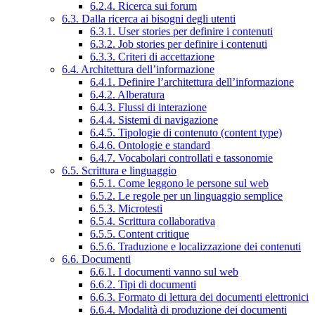
6.2.4. Ricerca sui forum
6.3. Dalla ricerca ai bisogni degli utenti
6.3.1. User stories per definire i contenuti
6.3.2. Job stories per definire i contenuti
6.3.3. Criteri di accettazione
6.4. Architettura dell’informazione
6.4.1. Definire l’architettura dell’informazione
6.4.2. Alberatura
6.4.3. Flussi di interazione
6.4.4. Sistemi di navigazione
6.4.5. Tipologie di contenuto (content type)
6.4.6. Ontologie e standard
6.4.7. Vocabolari controllati e tassonomie
6.5. Scrittura e linguaggio
6.5.1. Come leggono le persone sul web
6.5.2. Le regole per un linguaggio semplice
6.5.3. Microtesti
6.5.4. Scrittura collaborativa
6.5.5. Content critique
6.5.6. Traduzione e localizzazione dei contenuti
6.6. Documenti
6.6.1. I documenti vanno sul web
6.6.2. Tipi di documenti
6.6.3. Formato di lettura dei documenti elettronici
6.6.4. Modalità di produzione dei documenti