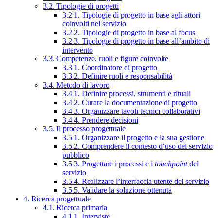
3.2. Tipologie di progetti
3.2.1. Tipologie di progetto in base agli attori
coinvolti nel servizio
3.2.2. Tipologie di progetto in base al focus
3.2.3. Tipologie di progetto in base all’ambito di
intervento
3.3. Competenze, ruoli e figure coinvolte
3.3.1. Coordinatore di progetto
3.3.2. Definire ruoli e responsabilità
3.4. Metodo di lavoro
3.4.1. Definire processi, strumenti e rituali
3.4.2. Curare la documentazione di progetto
3.4.3. Organizzare tavoli tecnici collaborativi
3.4.4. Prendere decisioni
3.5. Il processo progettuale
3.5.1. Organizzare il progetto e la sua gestione
3.5.2. Comprendere il contesto d’uso del servizio
pubblico
3.5.3. Progettare i processi e i
touchpoint
del
servizio
3.5.4. Realizzare l’interfaccia utente del servizio
3.5.5. Validare la soluzione ottenuta
4. Ricerca progettuale
4.1. Ricerca primaria
4.1.1. Interviste