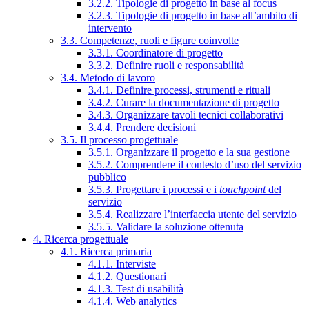
3.2.2. Tipologie di progetto in base al focus
3.2.3. Tipologie di progetto in base all’ambito di
intervento
3.3. Competenze, ruoli e figure coinvolte
3.3.1. Coordinatore di progetto
3.3.2. Definire ruoli e responsabilità
3.4. Metodo di lavoro
3.4.1. Definire processi, strumenti e rituali
3.4.2. Curare la documentazione di progetto
3.4.3. Organizzare tavoli tecnici collaborativi
3.4.4. Prendere decisioni
3.5. Il processo progettuale
3.5.1. Organizzare il progetto e la sua gestione
3.5.2. Comprendere il contesto d’uso del servizio
pubblico
3.5.3. Progettare i processi e i
touchpoint
del
servizio
3.5.4. Realizzare l’interfaccia utente del servizio
3.5.5. Validare la soluzione ottenuta
4. Ricerca progettuale
4.1. Ricerca primaria
4.1.1. Interviste
4.1.2. Questionari
4.1.3. Test di usabilità
4.1.4. Web analytics