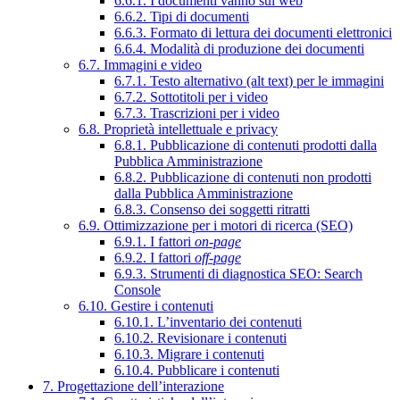
6.6.1. I documenti vanno sul web
6.6.2. Tipi di documenti
6.6.3. Formato di lettura dei documenti elettronici
6.6.4. Modalità di produzione dei documenti
6.7. Immagini e video
6.7.1. Testo alternativo (alt text) per le immagini
6.7.2. Sottotitoli per i video
6.7.3. Trascrizioni per i video
6.8. Proprietà intellettuale e privacy
6.8.1. Pubblicazione di contenuti prodotti dalla
Pubblica Amministrazione
6.8.2. Pubblicazione di contenuti non prodotti
dalla Pubblica Amministrazione
6.8.3. Consenso dei soggetti ritratti
6.9. Ottimizzazione per i motori di ricerca (SEO)
6.9.1. I fattori
on-page
6.9.2. I fattori
off-page
6.9.3. Strumenti di diagnostica SEO: Search
Console
6.10. Gestire i contenuti
6.10.1. L’inventario dei contenuti
6.10.2. Revisionare i contenuti
6.10.3. Migrare i contenuti
6.10.4. Pubblicare i contenuti
7. Progettazione dell’interazione