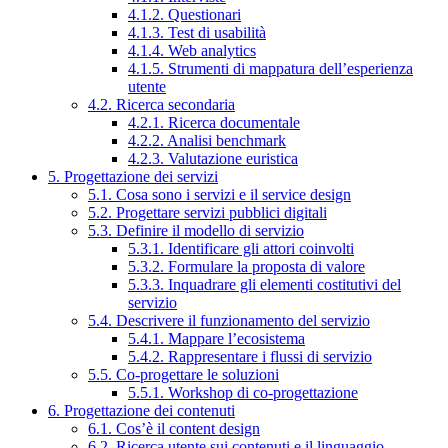
4.1.2. Questionari
4.1.3. Test di usabilità
4.1.4. Web analytics
4.1.5. Strumenti di mappatura dell’esperienza
utente
4.2. Ricerca secondaria
4.2.1. Ricerca documentale
4.2.2. Analisi benchmark
4.2.3. Valutazione euristica
5. Progettazione dei servizi
5.1. Cosa sono i servizi e il service design
5.2. Progettare servizi pubblici digitali
5.3. Definire il modello di servizio
5.3.1. Identificare gli attori coinvolti
5.3.2. Formulare la proposta di valore
5.3.3. Inquadrare gli elementi costitutivi del
servizio
5.4. Descrivere il funzionamento del servizio
5.4.1. Mappare l’ecosistema
5.4.2. Rappresentare i flussi di servizio
5.5. Co-progettare le soluzioni
5.5.1. Workshop di co-progettazione
6. Progettazione dei contenuti
6.1. Cos’è il content design
6.2. Ricerca utente sui contenuti e il linguaggio