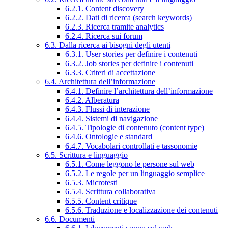
6.2.1. Content discovery
6.2.2. Dati di ricerca (search keywords)
6.2.3. Ricerca tramite analytics
6.2.4. Ricerca sui forum
6.3. Dalla ricerca ai bisogni degli utenti
6.3.1. User stories per definire i contenuti
6.3.2. Job stories per definire i contenuti
6.3.3. Criteri di accettazione
6.4. Architettura dell’informazione
6.4.1. Definire l’architettura dell’informazione
6.4.2. Alberatura
6.4.3. Flussi di interazione
6.4.4. Sistemi di navigazione
6.4.5. Tipologie di contenuto (content type)
6.4.6. Ontologie e standard
6.4.7. Vocabolari controllati e tassonomie
6.5. Scrittura e linguaggio
6.5.1. Come leggono le persone sul web
6.5.2. Le regole per un linguaggio semplice
6.5.3. Microtesti
6.5.4. Scrittura collaborativa
6.5.5. Content critique
6.5.6. Traduzione e localizzazione dei contenuti
6.6. Documenti