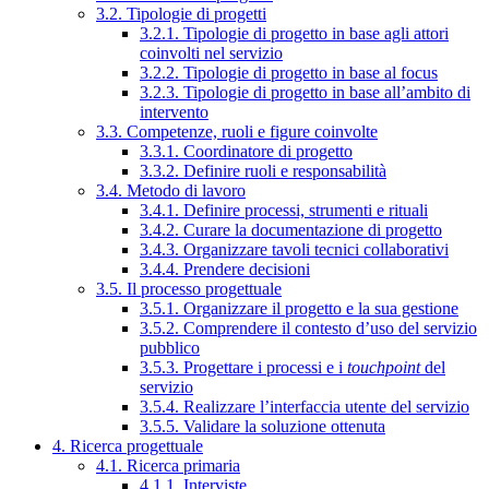
3.2. Tipologie di progetti
3.2.1. Tipologie di progetto in base agli attori
coinvolti nel servizio
3.2.2. Tipologie di progetto in base al focus
3.2.3. Tipologie di progetto in base all’ambito di
intervento
3.3. Competenze, ruoli e figure coinvolte
3.3.1. Coordinatore di progetto
3.3.2. Definire ruoli e responsabilità
3.4. Metodo di lavoro
3.4.1. Definire processi, strumenti e rituali
3.4.2. Curare la documentazione di progetto
3.4.3. Organizzare tavoli tecnici collaborativi
3.4.4. Prendere decisioni
3.5. Il processo progettuale
3.5.1. Organizzare il progetto e la sua gestione
3.5.2. Comprendere il contesto d’uso del servizio
pubblico
3.5.3. Progettare i processi e i
touchpoint
del
servizio
3.5.4. Realizzare l’interfaccia utente del servizio
3.5.5. Validare la soluzione ottenuta
4. Ricerca progettuale
4.1. Ricerca primaria
4.1.1. Interviste