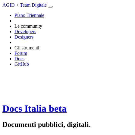
AGID
+
Team Digitale
Piano Triennale
Le community
Developers
Designers
Gli strumenti
Forum
Docs
GitHub
Docs Italia
beta
Documenti pubblici, digitali.