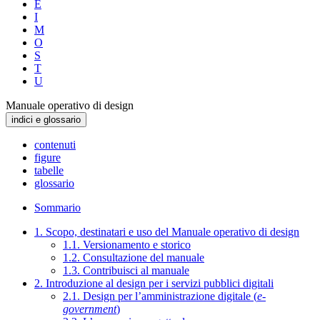
E
I
M
O
S
T
U
Manuale operativo di design
indici e glossario
contenuti
figure
tabelle
glossario
Sommario
1. Scopo, destinatari e uso del Manuale operativo di design
1.1. Versionamento e storico
1.2. Consultazione del manuale
1.3. Contribuisci al manuale
2. Introduzione al design per i servizi pubblici digitali
2.1. Design per l’amministrazione digitale (
e-
government
)