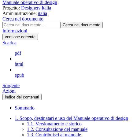
Manuale operativo di design
Progetto:
Designers Italia
Amministrazione:
italia
Cerca nel documento
Cerca nel documento
Informazioni
versione-corrente
Scarica
pdf
html
epub
Sorgente
Azioni
indice dei contenuti
Sommario
1. Scopo, destinatari e uso del Manuale operativo di design
1.1. Versionamento e storico
1.2. Consultazione del manuale
1.3. Contribuisci al manuale