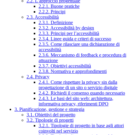
2.2. L’approccio progettuale
2.2.1. Buone pratiche
2.2.2. Principi
2.3. Accessibilità
2.3.1. Definizione
2.3.2. Accessibilità by design
2.3.3. Principi per l’accessibilità
2.3.4. Linee guida e criteri di successo
2.3.5. Come rilasciare una dichiarazione di
accessibilità
2.3.6. Meccanismo di feedback e procedura di
attuazione
2.3.7. Obiettivi accessibilità
2.3.8. Normativa e approfondimenti
2.4. Privacy
2.4.1. Come rispettare la privacy sin dalla
progettazione di un sito o servizio digitale
2.4.2. Richiedi il consenso quando necessario
2.4.3. Le basi del sito web: architettura,
informativa privacy, riferimenti DPO
3. Pianificazione, gestione e strategia
3.1. Obiettivi del progetto
3.2. Tipologie di progetti
3.2.1. Tipologie di progetto in base agli attori
coinvolti nel servizio