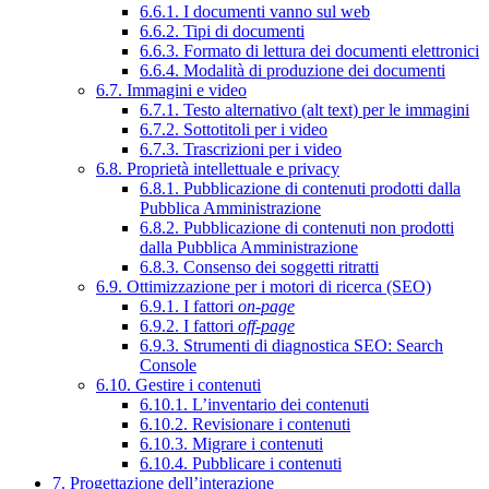
6.6.1. I documenti vanno sul web
6.6.2. Tipi di documenti
6.6.3. Formato di lettura dei documenti elettronici
6.6.4. Modalità di produzione dei documenti
6.7. Immagini e video
6.7.1. Testo alternativo (alt text) per le immagini
6.7.2. Sottotitoli per i video
6.7.3. Trascrizioni per i video
6.8. Proprietà intellettuale e privacy
6.8.1. Pubblicazione di contenuti prodotti dalla
Pubblica Amministrazione
6.8.2. Pubblicazione di contenuti non prodotti
dalla Pubblica Amministrazione
6.8.3. Consenso dei soggetti ritratti
6.9. Ottimizzazione per i motori di ricerca (SEO)
6.9.1. I fattori
on-page
6.9.2. I fattori
off-page
6.9.3. Strumenti di diagnostica SEO: Search
Console
6.10. Gestire i contenuti
6.10.1. L’inventario dei contenuti
6.10.2. Revisionare i contenuti
6.10.3. Migrare i contenuti
6.10.4. Pubblicare i contenuti
7. Progettazione dell’interazione