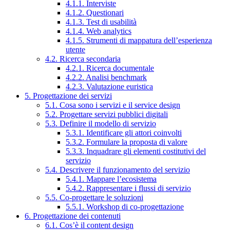
4.1.1. Interviste
4.1.2. Questionari
4.1.3. Test di usabilità
4.1.4. Web analytics
4.1.5. Strumenti di mappatura dell’esperienza
utente
4.2. Ricerca secondaria
4.2.1. Ricerca documentale
4.2.2. Analisi benchmark
4.2.3. Valutazione euristica
5. Progettazione dei servizi
5.1. Cosa sono i servizi e il service design
5.2. Progettare servizi pubblici digitali
5.3. Definire il modello di servizio
5.3.1. Identificare gli attori coinvolti
5.3.2. Formulare la proposta di valore
5.3.3. Inquadrare gli elementi costitutivi del
servizio
5.4. Descrivere il funzionamento del servizio
5.4.1. Mappare l’ecosistema
5.4.2. Rappresentare i flussi di servizio
5.5. Co-progettare le soluzioni
5.5.1. Workshop di co-progettazione
6. Progettazione dei contenuti
6.1. Cos’è il content design