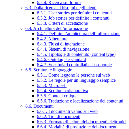
6.2.4. Ricerca sui forum
6.3. Dalla ricerca ai bisogni degli utenti
6.3.1. User stories per definire i contenuti
6.3.2. Job stories per definire i contenuti
6.3.3. Criteri di accettazione
6.4. Architettura dell’informazione
6.4.1. Definire l’architettura dell’informazione
6.4.2. Alberatura
6.4.3. Flussi di interazione
6.4.4. Sistemi di navigazione
6.4.5. Tipologie di contenuto (content type)
6.4.6. Ontologie e standard
6.4.7. Vocabolari controllati e tassonomie
6.5. Scrittura e linguaggio
6.5.1. Come leggono le persone sul web
6.5.2. Le regole per un linguaggio semplice
6.5.3. Microtesti
6.5.4. Scrittura collaborativa
6.5.5. Content critique
6.5.6. Traduzione e localizzazione dei contenuti
6.6. Documenti
6.6.1. I documenti vanno sul web
6.6.2. Tipi di documenti
6.6.3. Formato di lettura dei documenti elettronici
6.6.4. Modalità di produzione dei documenti