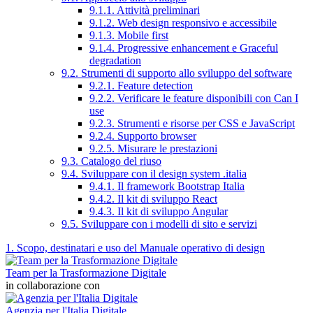
9.1.1. Attività preliminari
9.1.2. Web design responsivo e accessibile
9.1.3. Mobile first
9.1.4. Progressive enhancement e Graceful
degradation
9.2. Strumenti di supporto allo sviluppo del software
9.2.1. Feature detection
9.2.2. Verificare le feature disponibili con Can I
use
9.2.3. Strumenti e risorse per CSS e JavaScript
9.2.4. Supporto browser
9.2.5. Misurare le prestazioni
9.3. Catalogo del riuso
9.4. Sviluppare con il design system .italia
9.4.1. Il framework Bootstrap Italia
9.4.2. Il kit di sviluppo React
9.4.3. Il kit di sviluppo Angular
9.5. Sviluppare con i modelli di sito e servizi
1. Scopo, destinatari e uso del Manuale operativo di design
Team per la Trasformazione Digitale
in collaborazione con
Agenzia per l'Italia Digitale