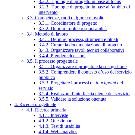
3.2.2. Tipologie di progetto in base al focus
3.2.3. Tipologie di progetto in base all’ambito di
intervento
3.3. Competenze, ruoli e figure coinvolte
3.3.1. Coordinatore di progetto
3.3.2. Definire ruoli e responsabilità
3.4. Metodo di lavoro
3.4.1. Definire processi, strumenti e rituali
3.4.2. Curare la documentazione di progetto
3.4.3. Organizzare tavoli tecnici collaborativi
3.4.4. Prendere decisioni
3.5. Il processo progettuale
3.5.1. Organizzare il progetto e la sua gestione
3.5.2. Comprendere il contesto d’uso del servizio
pubblico
3.5.3. Progettare i processi e i
touchpoint
del
servizio
3.5.4. Realizzare l’interfaccia utente del servizio
3.5.5. Validare la soluzione ottenuta
4. Ricerca progettuale
4.1. Ricerca primaria
4.1.1. Interviste
4.1.2. Questionari
4.1.3. Test di usabilità
4.1.4. Web analytics