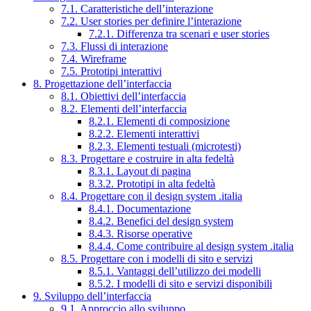
7.1. Caratteristiche dell’interazione
7.2. User stories per definire l’interazione
7.2.1. Differenza tra scenari e user stories
7.3. Flussi di interazione
7.4. Wireframe
7.5. Prototipi interattivi
8. Progettazione dell’interfaccia
8.1. Obiettivi dell’interfaccia
8.2. Elementi dell’interfaccia
8.2.1. Elementi di composizione
8.2.2. Elementi interattivi
8.2.3. Elementi testuali (microtesti)
8.3. Progettare e costruire in alta fedeltà
8.3.1. Layout di pagina
8.3.2. Prototipi in alta fedeltà
8.4. Progettare con il design system .italia
8.4.1. Documentazione
8.4.2. Benefici del design system
8.4.3. Risorse operative
8.4.4. Come contribuire al design system .italia
8.5. Progettare con i modelli di sito e servizi
8.5.1. Vantaggi dell’utilizzo dei modelli
8.5.2. I modelli di sito e servizi disponibili
9. Sviluppo dell’interfaccia
9.1. Approccio allo sviluppo