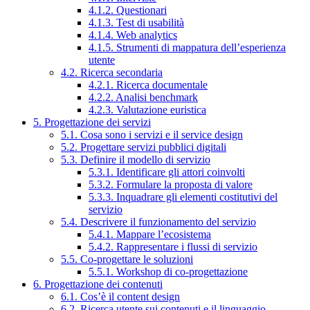
4.1.2. Questionari
4.1.3. Test di usabilità
4.1.4. Web analytics
4.1.5. Strumenti di mappatura dell’esperienza
utente
4.2. Ricerca secondaria
4.2.1. Ricerca documentale
4.2.2. Analisi benchmark
4.2.3. Valutazione euristica
5. Progettazione dei servizi
5.1. Cosa sono i servizi e il service design
5.2. Progettare servizi pubblici digitali
5.3. Definire il modello di servizio
5.3.1. Identificare gli attori coinvolti
5.3.2. Formulare la proposta di valore
5.3.3. Inquadrare gli elementi costitutivi del
servizio
5.4. Descrivere il funzionamento del servizio
5.4.1. Mappare l’ecosistema
5.4.2. Rappresentare i flussi di servizio
5.5. Co-progettare le soluzioni
5.5.1. Workshop di co-progettazione
6. Progettazione dei contenuti
6.1. Cos’è il content design
6.2. Ricerca utente sui contenuti e il linguaggio