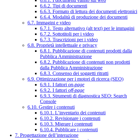
6.6.1. I documenti vanno sul web
6.6.2. Tipi di documenti
6.6.3. Formato di lettura dei documenti elettronici
6.6.4. Modalità di produzione dei documenti
6.7. Immagini e video
6.7.1. Testo alternativo (alt text) per le immagini
6.7.2. Sottotitoli per i video
6.7.3. Trascrizioni per i video
6.8. Proprietà intellettuale e privacy
6.8.1. Pubblicazione di contenuti prodotti dalla
Pubblica Amministrazione
6.8.2. Pubblicazione di contenuti non prodotti
dalla Pubblica Amministrazione
6.8.3. Consenso dei soggetti ritratti
6.9. Ottimizzazione per i motori di ricerca (SEO)
6.9.1. I fattori
on-page
6.9.2. I fattori
off-page
6.9.3. Strumenti di diagnostica SEO: Search
Console
6.10. Gestire i contenuti
6.10.1. L’inventario dei contenuti
6.10.2. Revisionare i contenuti
6.10.3. Migrare i contenuti
6.10.4. Pubblicare i contenuti
7. Progettazione dell’interazione