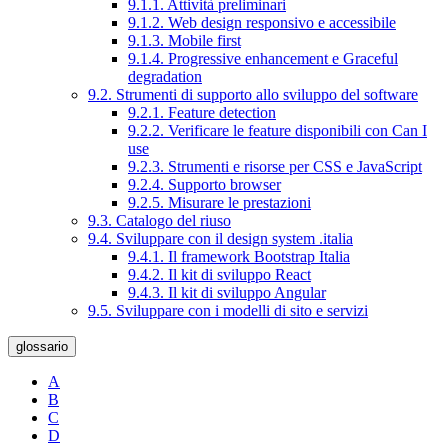
9.1.1. Attività preliminari
9.1.2. Web design responsivo e accessibile
9.1.3. Mobile first
9.1.4. Progressive enhancement e Graceful
degradation
9.2. Strumenti di supporto allo sviluppo del software
9.2.1. Feature detection
9.2.2. Verificare le feature disponibili con Can I
use
9.2.3. Strumenti e risorse per CSS e JavaScript
9.2.4. Supporto browser
9.2.5. Misurare le prestazioni
9.3. Catalogo del riuso
9.4. Sviluppare con il design system .italia
9.4.1. Il framework Bootstrap Italia
9.4.2. Il kit di sviluppo React
9.4.3. Il kit di sviluppo Angular
9.5. Sviluppare con i modelli di sito e servizi
glossario
A
B
C
D