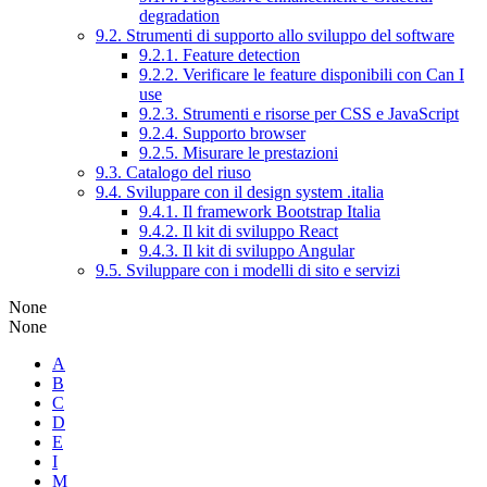
degradation
9.2. Strumenti di supporto allo sviluppo del software
9.2.1. Feature detection
9.2.2. Verificare le feature disponibili con Can I
use
9.2.3. Strumenti e risorse per CSS e JavaScript
9.2.4. Supporto browser
9.2.5. Misurare le prestazioni
9.3. Catalogo del riuso
9.4. Sviluppare con il design system .italia
9.4.1. Il framework Bootstrap Italia
9.4.2. Il kit di sviluppo React
9.4.3. Il kit di sviluppo Angular
9.5. Sviluppare con i modelli di sito e servizi
None
None
A
B
C
D
E
I
M