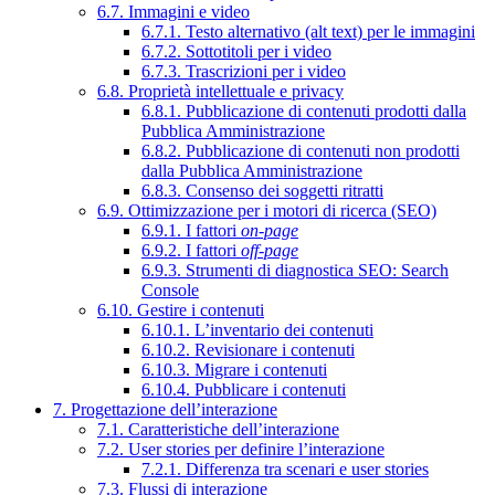
6.7. Immagini e video
6.7.1. Testo alternativo (alt text) per le immagini
6.7.2. Sottotitoli per i video
6.7.3. Trascrizioni per i video
6.8. Proprietà intellettuale e privacy
6.8.1. Pubblicazione di contenuti prodotti dalla
Pubblica Amministrazione
6.8.2. Pubblicazione di contenuti non prodotti
dalla Pubblica Amministrazione
6.8.3. Consenso dei soggetti ritratti
6.9. Ottimizzazione per i motori di ricerca (SEO)
6.9.1. I fattori
on-page
6.9.2. I fattori
off-page
6.9.3. Strumenti di diagnostica SEO: Search
Console
6.10. Gestire i contenuti
6.10.1. L’inventario dei contenuti
6.10.2. Revisionare i contenuti
6.10.3. Migrare i contenuti
6.10.4. Pubblicare i contenuti
7. Progettazione dell’interazione
7.1. Caratteristiche dell’interazione
7.2. User stories per definire l’interazione
7.2.1. Differenza tra scenari e user stories
7.3. Flussi di interazione