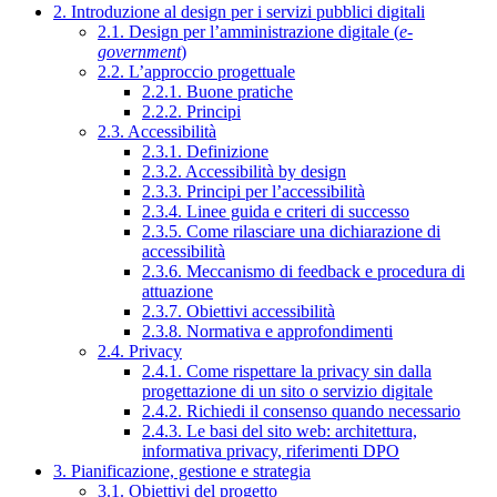
2. Introduzione al design per i servizi pubblici digitali
2.1. Design per l’amministrazione digitale (
e-
government
)
2.2. L’approccio progettuale
2.2.1. Buone pratiche
2.2.2. Principi
2.3. Accessibilità
2.3.1. Definizione
2.3.2. Accessibilità by design
2.3.3. Principi per l’accessibilità
2.3.4. Linee guida e criteri di successo
2.3.5. Come rilasciare una dichiarazione di
accessibilità
2.3.6. Meccanismo di feedback e procedura di
attuazione
2.3.7. Obiettivi accessibilità
2.3.8. Normativa e approfondimenti
2.4. Privacy
2.4.1. Come rispettare la privacy sin dalla
progettazione di un sito o servizio digitale
2.4.2. Richiedi il consenso quando necessario
2.4.3. Le basi del sito web: architettura,
informativa privacy, riferimenti DPO
3. Pianificazione, gestione e strategia
3.1. Obiettivi del progetto