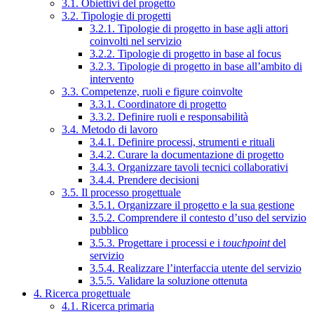
3.1. Obiettivi del progetto
3.2. Tipologie di progetti
3.2.1. Tipologie di progetto in base agli attori
coinvolti nel servizio
3.2.2. Tipologie di progetto in base al focus
3.2.3. Tipologie di progetto in base all’ambito di
intervento
3.3. Competenze, ruoli e figure coinvolte
3.3.1. Coordinatore di progetto
3.3.2. Definire ruoli e responsabilità
3.4. Metodo di lavoro
3.4.1. Definire processi, strumenti e rituali
3.4.2. Curare la documentazione di progetto
3.4.3. Organizzare tavoli tecnici collaborativi
3.4.4. Prendere decisioni
3.5. Il processo progettuale
3.5.1. Organizzare il progetto e la sua gestione
3.5.2. Comprendere il contesto d’uso del servizio
pubblico
3.5.3. Progettare i processi e i
touchpoint
del
servizio
3.5.4. Realizzare l’interfaccia utente del servizio
3.5.5. Validare la soluzione ottenuta
4. Ricerca progettuale
4.1. Ricerca primaria