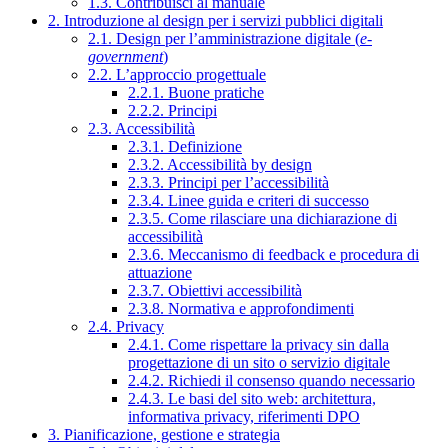
1.3. Contribuisci al manuale
2. Introduzione al design per i servizi pubblici digitali
2.1. Design per l’amministrazione digitale (
e-
government
)
2.2. L’approccio progettuale
2.2.1. Buone pratiche
2.2.2. Principi
2.3. Accessibilità
2.3.1. Definizione
2.3.2. Accessibilità by design
2.3.3. Principi per l’accessibilità
2.3.4. Linee guida e criteri di successo
2.3.5. Come rilasciare una dichiarazione di
accessibilità
2.3.6. Meccanismo di feedback e procedura di
attuazione
2.3.7. Obiettivi accessibilità
2.3.8. Normativa e approfondimenti
2.4. Privacy
2.4.1. Come rispettare la privacy sin dalla
progettazione di un sito o servizio digitale
2.4.2. Richiedi il consenso quando necessario
2.4.3. Le basi del sito web: architettura,
informativa privacy, riferimenti DPO
3. Pianificazione, gestione e strategia