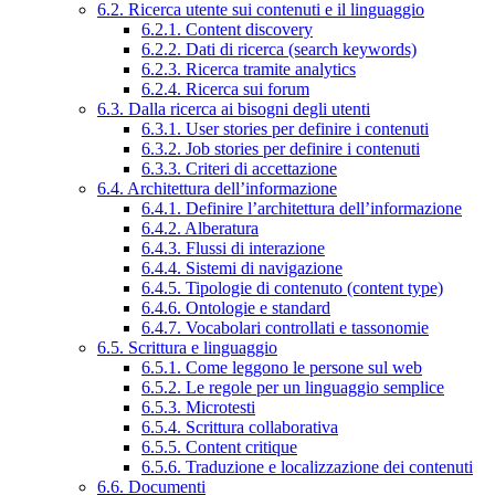
6.2. Ricerca utente sui contenuti e il linguaggio
6.2.1. Content discovery
6.2.2. Dati di ricerca (search keywords)
6.2.3. Ricerca tramite analytics
6.2.4. Ricerca sui forum
6.3. Dalla ricerca ai bisogni degli utenti
6.3.1. User stories per definire i contenuti
6.3.2. Job stories per definire i contenuti
6.3.3. Criteri di accettazione
6.4. Architettura dell’informazione
6.4.1. Definire l’architettura dell’informazione
6.4.2. Alberatura
6.4.3. Flussi di interazione
6.4.4. Sistemi di navigazione
6.4.5. Tipologie di contenuto (content type)
6.4.6. Ontologie e standard
6.4.7. Vocabolari controllati e tassonomie
6.5. Scrittura e linguaggio
6.5.1. Come leggono le persone sul web
6.5.2. Le regole per un linguaggio semplice
6.5.3. Microtesti
6.5.4. Scrittura collaborativa
6.5.5. Content critique
6.5.6. Traduzione e localizzazione dei contenuti
6.6. Documenti