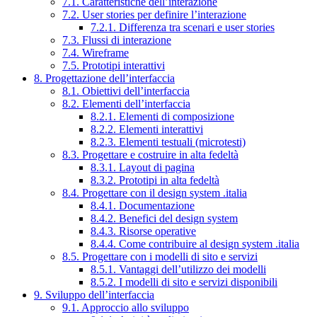
7.1. Caratteristiche dell’interazione
7.2. User stories per definire l’interazione
7.2.1. Differenza tra scenari e user stories
7.3. Flussi di interazione
7.4. Wireframe
7.5. Prototipi interattivi
8. Progettazione dell’interfaccia
8.1. Obiettivi dell’interfaccia
8.2. Elementi dell’interfaccia
8.2.1. Elementi di composizione
8.2.2. Elementi interattivi
8.2.3. Elementi testuali (microtesti)
8.3. Progettare e costruire in alta fedeltà
8.3.1. Layout di pagina
8.3.2. Prototipi in alta fedeltà
8.4. Progettare con il design system .italia
8.4.1. Documentazione
8.4.2. Benefici del design system
8.4.3. Risorse operative
8.4.4. Come contribuire al design system .italia
8.5. Progettare con i modelli di sito e servizi
8.5.1. Vantaggi dell’utilizzo dei modelli
8.5.2. I modelli di sito e servizi disponibili
9. Sviluppo dell’interfaccia
9.1. Approccio allo sviluppo