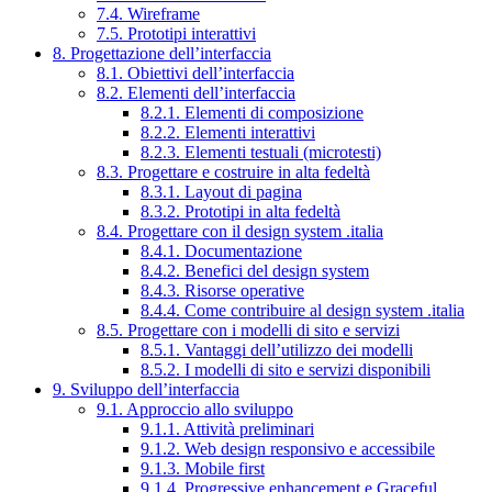
7.4. Wireframe
7.5. Prototipi interattivi
8. Progettazione dell’interfaccia
8.1. Obiettivi dell’interfaccia
8.2. Elementi dell’interfaccia
8.2.1. Elementi di composizione
8.2.2. Elementi interattivi
8.2.3. Elementi testuali (microtesti)
8.3. Progettare e costruire in alta fedeltà
8.3.1. Layout di pagina
8.3.2. Prototipi in alta fedeltà
8.4. Progettare con il design system .italia
8.4.1. Documentazione
8.4.2. Benefici del design system
8.4.3. Risorse operative
8.4.4. Come contribuire al design system .italia
8.5. Progettare con i modelli di sito e servizi
8.5.1. Vantaggi dell’utilizzo dei modelli
8.5.2. I modelli di sito e servizi disponibili
9. Sviluppo dell’interfaccia
9.1. Approccio allo sviluppo
9.1.1. Attività preliminari
9.1.2. Web design responsivo e accessibile
9.1.3. Mobile first
9.1.4. Progressive enhancement e Graceful