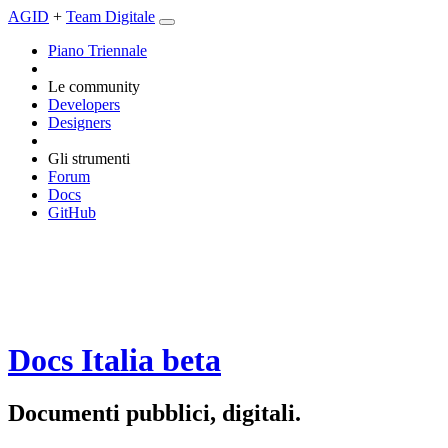
AGID
+
Team Digitale
Piano Triennale
Le community
Developers
Designers
Gli strumenti
Forum
Docs
GitHub
Docs Italia
beta
Documenti pubblici, digitali.