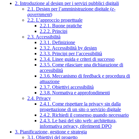
2. Introduzione al design per i servizi pubblici digitali
2.1. Design per l’amministrazione digitale (
e-
government
)
2.2. L’approccio progettuale
2.2.1. Buone pratiche
2.2.2. Principi
2.3. Accessibilità
2.3.1. Definizione
2.3.2. Accessibilità by design
2.3.3. Principi per l’accessibilità
2.3.4. Linee guida e criteri di successo
2.3.5. Come rilasciare una dichiarazione di
accessibilità
2.3.6. Meccanismo di feedback e procedura di
attuazione
2.3.7. Obiettivi accessibilità
2.3.8. Normativa e approfondimenti
2.4. Privacy
2.4.1. Come rispettare la privacy sin dalla
progettazione di un sito o servizio digitale
2.4.2. Richiedi il consenso quando necessario
2.4.3. Le basi del sito web: architettura,
informativa privacy, riferimenti DPO
3. Pianificazione, gestione e strategia
3.1. Obiettivi del progetto