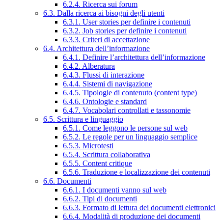
6.2.4. Ricerca sui forum
6.3. Dalla ricerca ai bisogni degli utenti
6.3.1. User stories per definire i contenuti
6.3.2. Job stories per definire i contenuti
6.3.3. Criteri di accettazione
6.4. Architettura dell’informazione
6.4.1. Definire l’architettura dell’informazione
6.4.2. Alberatura
6.4.3. Flussi di interazione
6.4.4. Sistemi di navigazione
6.4.5. Tipologie di contenuto (content type)
6.4.6. Ontologie e standard
6.4.7. Vocabolari controllati e tassonomie
6.5. Scrittura e linguaggio
6.5.1. Come leggono le persone sul web
6.5.2. Le regole per un linguaggio semplice
6.5.3. Microtesti
6.5.4. Scrittura collaborativa
6.5.5. Content critique
6.5.6. Traduzione e localizzazione dei contenuti
6.6. Documenti
6.6.1. I documenti vanno sul web
6.6.2. Tipi di documenti
6.6.3. Formato di lettura dei documenti elettronici
6.6.4. Modalità di produzione dei documenti