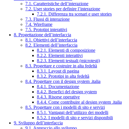
7.1. Caratteristiche dell’interazione
7.2. User stories per definire l’interazione
7.2.1. Differenza tra scenari e user stories
7.3. Flussi di interazione
7.4. Wireframe
7.5. Prototipi interattivi
8. Progettazione dell’interfaccia
8.1. Obiettivi dell’interfaccia
8.2. Elementi dell’interfaccia
8.2.1. Elementi di composizione
8.2.2. Elementi interattivi
8.2.3. Elementi testuali (microtesti)
8.3. Progettare e costruire in alta fedeltà
8.3.1. Layout di pagina
8.3.2. Prototipi in alta fedeltà
8.4. Progettare con il design system .italia
8.4.1. Documentazione
8.4.2. Benefici del design system
8.4.3. Risorse operative
8.4.4. Come contribuire al design system .italia
8.5. Progettare con i modelli di sito e servizi
8.5.1. Vantaggi dell’utilizzo dei modelli
8.5.2. I modelli di sito e servizi disponibili
9. Sviluppo dell’interfaccia
9.1. Approccio allo sviluppo