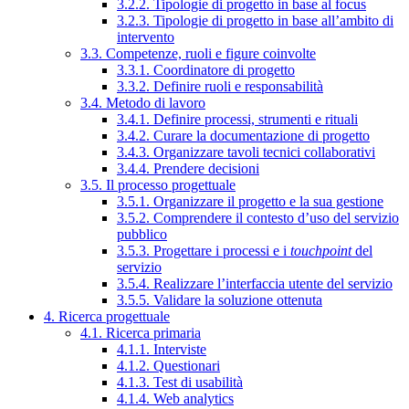
3.2.2. Tipologie di progetto in base al focus
3.2.3. Tipologie di progetto in base all’ambito di
intervento
3.3. Competenze, ruoli e figure coinvolte
3.3.1. Coordinatore di progetto
3.3.2. Definire ruoli e responsabilità
3.4. Metodo di lavoro
3.4.1. Definire processi, strumenti e rituali
3.4.2. Curare la documentazione di progetto
3.4.3. Organizzare tavoli tecnici collaborativi
3.4.4. Prendere decisioni
3.5. Il processo progettuale
3.5.1. Organizzare il progetto e la sua gestione
3.5.2. Comprendere il contesto d’uso del servizio
pubblico
3.5.3. Progettare i processi e i
touchpoint
del
servizio
3.5.4. Realizzare l’interfaccia utente del servizio
3.5.5. Validare la soluzione ottenuta
4. Ricerca progettuale
4.1. Ricerca primaria
4.1.1. Interviste
4.1.2. Questionari
4.1.3. Test di usabilità
4.1.4. Web analytics