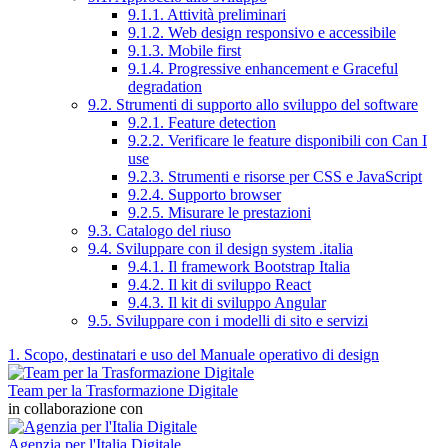
9.1.1. Attività preliminari
9.1.2. Web design responsivo e accessibile
9.1.3. Mobile first
9.1.4. Progressive enhancement e Graceful
degradation
9.2. Strumenti di supporto allo sviluppo del software
9.2.1. Feature detection
9.2.2. Verificare le feature disponibili con Can I
use
9.2.3. Strumenti e risorse per CSS e JavaScript
9.2.4. Supporto browser
9.2.5. Misurare le prestazioni
9.3. Catalogo del riuso
9.4. Sviluppare con il design system .italia
9.4.1. Il framework Bootstrap Italia
9.4.2. Il kit di sviluppo React
9.4.3. Il kit di sviluppo Angular
9.5. Sviluppare con i modelli di sito e servizi
1. Scopo, destinatari e uso del Manuale operativo di design
Team per la Trasformazione Digitale
in collaborazione con
Agenzia per l'Italia Digitale