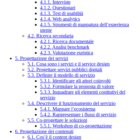
4.1.1. Interviste
4.1.2. Questionari
4.1.3. Test di usabilità
4.1.4. Web analytics
4.1.5. Strumenti di mappatura dell’esperienza
utente
4.2. Ricerca secondaria
4.2.1. Ricerca documentale
4.2.2. Analisi benchmark
4.2.3. Valutazione euristica
5. Progettazione dei servizi
5.1. Cosa sono i servizi e il service design
5.2. Progettare servizi pubblici digitali
5.3. Definire il modello di servizio
5.3.1. Identificare gli attori coinvolti
5.3.2. Formulare la proposta di valore
5.3.3. Inquadrare gli elementi costitutivi del
servizio
5.4. Descrivere il funzionamento del servizio
5.4.1. Mappare l’ecosistema
5.4.2. Rappresentare i flussi di servizio
5.5. Co-progettare le soluzioni
5.5.1. Workshop di co-progettazione
6. Progettazione dei contenuti
6.1. Cos’è il content design