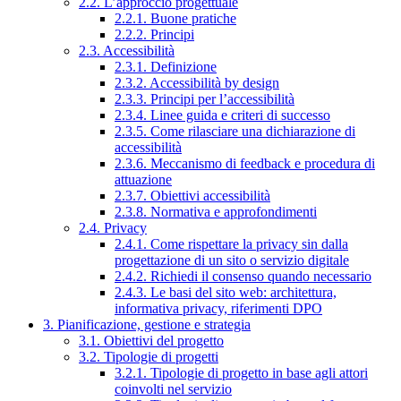
2.2. L’approccio progettuale
2.2.1. Buone pratiche
2.2.2. Principi
2.3. Accessibilità
2.3.1. Definizione
2.3.2. Accessibilità by design
2.3.3. Principi per l’accessibilità
2.3.4. Linee guida e criteri di successo
2.3.5. Come rilasciare una dichiarazione di
accessibilità
2.3.6. Meccanismo di feedback e procedura di
attuazione
2.3.7. Obiettivi accessibilità
2.3.8. Normativa e approfondimenti
2.4. Privacy
2.4.1. Come rispettare la privacy sin dalla
progettazione di un sito o servizio digitale
2.4.2. Richiedi il consenso quando necessario
2.4.3. Le basi del sito web: architettura,
informativa privacy, riferimenti DPO
3. Pianificazione, gestione e strategia
3.1. Obiettivi del progetto
3.2. Tipologie di progetti
3.2.1. Tipologie di progetto in base agli attori
coinvolti nel servizio