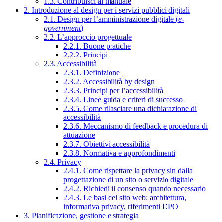
1.3. Contribuisci al manuale
2. Introduzione al design per i servizi pubblici digitali
2.1. Design per l’amministrazione digitale (
e-
government
)
2.2. L’approccio progettuale
2.2.1. Buone pratiche
2.2.2. Principi
2.3. Accessibilità
2.3.1. Definizione
2.3.2. Accessibilità by design
2.3.3. Principi per l’accessibilità
2.3.4. Linee guida e criteri di successo
2.3.5. Come rilasciare una dichiarazione di
accessibilità
2.3.6. Meccanismo di feedback e procedura di
attuazione
2.3.7. Obiettivi accessibilità
2.3.8. Normativa e approfondimenti
2.4. Privacy
2.4.1. Come rispettare la privacy sin dalla
progettazione di un sito o servizio digitale
2.4.2. Richiedi il consenso quando necessario
2.4.3. Le basi del sito web: architettura,
informativa privacy, riferimenti DPO
3. Pianificazione, gestione e strategia