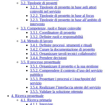
3.2. Tipologie di progetti
3.2.1. Tipologie di progetto in base agli attori
coinvolti nel servizio
3.2.2. Tipologie di progetto in base al focus
3.2.3. Tipologie di progetto in base all’ambito di
intervento
3.3. Competenze, ruoli e figure coinvolte
3.3.1. Coordinatore di progetto
3.3.2. Definire ruoli e responsabilità
3.4. Metodo di lavoro
3.4.1. Definire processi, strumenti e rituali
3.4.2. Curare la documentazione di progetto
3.4.3. Organizzare tavoli tecnici collaborativi
3.4.4. Prendere decisioni
3.5. Il processo progettuale
3.5.1. Organizzare il progetto e la sua gestione
3.5.2. Comprendere il contesto d’uso del servizio
pubblico
3.5.3. Progettare i processi e i
touchpoint
del
servizio
3.5.4. Realizzare l’interfaccia utente del servizio
3.5.5. Validare la soluzione ottenuta
4. Ricerca progettuale
4.1. Ricerca primaria
4.1.1. Interviste