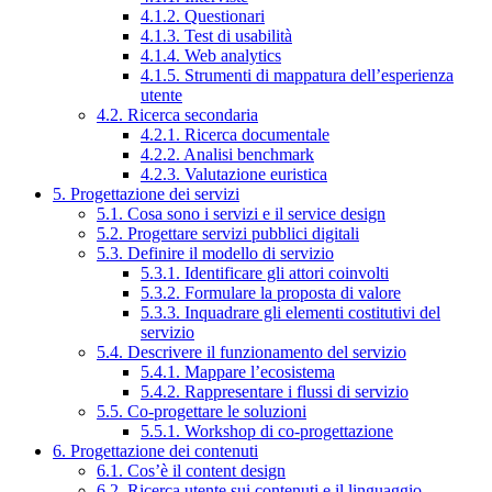
4.1.2. Questionari
4.1.3. Test di usabilità
4.1.4. Web analytics
4.1.5. Strumenti di mappatura dell’esperienza
utente
4.2. Ricerca secondaria
4.2.1. Ricerca documentale
4.2.2. Analisi benchmark
4.2.3. Valutazione euristica
5. Progettazione dei servizi
5.1. Cosa sono i servizi e il service design
5.2. Progettare servizi pubblici digitali
5.3. Definire il modello di servizio
5.3.1. Identificare gli attori coinvolti
5.3.2. Formulare la proposta di valore
5.3.3. Inquadrare gli elementi costitutivi del
servizio
5.4. Descrivere il funzionamento del servizio
5.4.1. Mappare l’ecosistema
5.4.2. Rappresentare i flussi di servizio
5.5. Co-progettare le soluzioni
5.5.1. Workshop di co-progettazione
6. Progettazione dei contenuti
6.1. Cos’è il content design
6.2. Ricerca utente sui contenuti e il linguaggio