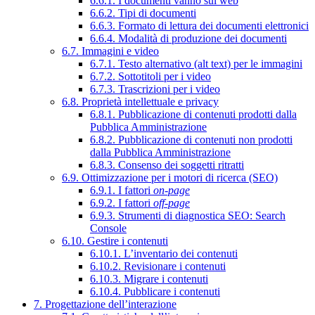
6.6.1. I documenti vanno sul web
6.6.2. Tipi di documenti
6.6.3. Formato di lettura dei documenti elettronici
6.6.4. Modalità di produzione dei documenti
6.7. Immagini e video
6.7.1. Testo alternativo (alt text) per le immagini
6.7.2. Sottotitoli per i video
6.7.3. Trascrizioni per i video
6.8. Proprietà intellettuale e privacy
6.8.1. Pubblicazione di contenuti prodotti dalla
Pubblica Amministrazione
6.8.2. Pubblicazione di contenuti non prodotti
dalla Pubblica Amministrazione
6.8.3. Consenso dei soggetti ritratti
6.9. Ottimizzazione per i motori di ricerca (SEO)
6.9.1. I fattori
on-page
6.9.2. I fattori
off-page
6.9.3. Strumenti di diagnostica SEO: Search
Console
6.10. Gestire i contenuti
6.10.1. L’inventario dei contenuti
6.10.2. Revisionare i contenuti
6.10.3. Migrare i contenuti
6.10.4. Pubblicare i contenuti
7. Progettazione dell’interazione