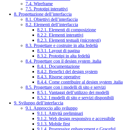
7.4. Wireframe
7.5. Prototipi interattivi
8. Progettazione dell’interfaccia
8.1. Obiettivi dell’interfaccia
8.2. Elementi dell’interfaccia
8.2.1. Elementi di composizione
8.2.2. Elementi interattivi
8.2.3. Elementi testuali (microtesti)
8.3. Progettare e costruire in alta fedeltà
8.3.1. Layout di pagina
8.3.2. Prototipi in alta fedeltà
8.4. Progettare con il design system .italia
8.4.1. Documentazione
8.4.2. Benefici del design system
8.4.3. Risorse operative
8.4.4. Come contribuire al design system .italia
8.5. Progettare con i modelli di sito e servizi
8.5.1. Vantaggi dell’utilizzo dei modelli
8.5.2. I modelli di sito e servizi disponibili
9. Sviluppo dell’interfaccia
9.1. Approccio allo sviluppo
9.1.1. Attività preliminari
9.1.2. Web design responsivo e accessibile
9.1.3. Mobile first
9.1.4. Progressive enhancement e Graceful