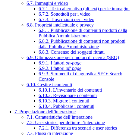
6.7. Immagini e video
6.7.1. Testo alternativo (alt text) per le immagini
6.7.2. Sottotitoli per i video
6.7.3. Trascrizioni per i video
6.8. Proprietà intellettuale e privacy
6.8.1. Pubblicazione di contenuti prodotti dalla
Pubblica Amministrazione
6.8.2. Pubblicazione di contenuti non prodotti
dalla Pubblica Amministrazione
6.8.3. Consenso dei soggetti ritratti
6.9. Ottimizzazione per i motori di ricerca (SEO)
6.9.1. I fattori
on-page
6.9.2. I fattori
off-page
6.9.3. Strumenti di diagnostica SEO: Search
Console
6.10. Gestire i contenuti
6.10.1. L’inventario dei contenuti
6.10.2. Revisionare i contenuti
6.10.3. Migrare i contenuti
6.10.4. Pubblicare i contenuti
7. Progettazione dell’interazione
7.1. Caratteristiche dell’interazione
7.2. User stories per definire l’interazione
7.2.1. Differenza tra scenari e user stories
7.3. Flussi di interazione