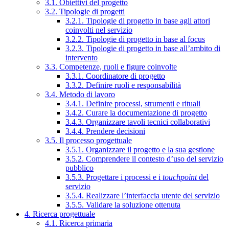
3.1. Obiettivi del progetto
3.2. Tipologie di progetti
3.2.1. Tipologie di progetto in base agli attori
coinvolti nel servizio
3.2.2. Tipologie di progetto in base al focus
3.2.3. Tipologie di progetto in base all’ambito di
intervento
3.3. Competenze, ruoli e figure coinvolte
3.3.1. Coordinatore di progetto
3.3.2. Definire ruoli e responsabilità
3.4. Metodo di lavoro
3.4.1. Definire processi, strumenti e rituali
3.4.2. Curare la documentazione di progetto
3.4.3. Organizzare tavoli tecnici collaborativi
3.4.4. Prendere decisioni
3.5. Il processo progettuale
3.5.1. Organizzare il progetto e la sua gestione
3.5.2. Comprendere il contesto d’uso del servizio
pubblico
3.5.3. Progettare i processi e i
touchpoint
del
servizio
3.5.4. Realizzare l’interfaccia utente del servizio
3.5.5. Validare la soluzione ottenuta
4. Ricerca progettuale
4.1. Ricerca primaria