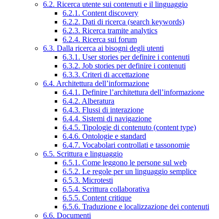
6.2. Ricerca utente sui contenuti e il linguaggio
6.2.1. Content discovery
6.2.2. Dati di ricerca (search keywords)
6.2.3. Ricerca tramite analytics
6.2.4. Ricerca sui forum
6.3. Dalla ricerca ai bisogni degli utenti
6.3.1. User stories per definire i contenuti
6.3.2. Job stories per definire i contenuti
6.3.3. Criteri di accettazione
6.4. Architettura dell’informazione
6.4.1. Definire l’architettura dell’informazione
6.4.2. Alberatura
6.4.3. Flussi di interazione
6.4.4. Sistemi di navigazione
6.4.5. Tipologie di contenuto (content type)
6.4.6. Ontologie e standard
6.4.7. Vocabolari controllati e tassonomie
6.5. Scrittura e linguaggio
6.5.1. Come leggono le persone sul web
6.5.2. Le regole per un linguaggio semplice
6.5.3. Microtesti
6.5.4. Scrittura collaborativa
6.5.5. Content critique
6.5.6. Traduzione e localizzazione dei contenuti
6.6. Documenti