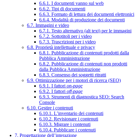
6.6.1. I documenti vanno sul web
6.6.2. Tipi di documenti
6.6.3. Formato di lettura dei documenti elettronici
6.6.4. Modalità di produzione dei documenti
6.7. Immagini e video
6.7.1. Testo alternativo (alt text) per le immagini
6.7.2. Sottotitoli per i video
6.7.3. Trascrizioni per i video
6.8. Proprietà intellettuale e privacy
6.8.1. Pubblicazione di contenuti prodotti dalla
Pubblica Amministrazione
6.8.2. Pubblicazione di contenuti non prodotti
dalla Pubblica Amministrazione
6.8.3. Consenso dei soggetti ritratti
6.9. Ottimizzazione per i motori di ricerca (SEO)
6.9.1. I fattori
on-page
6.9.2. I fattori
off-page
6.9.3. Strumenti di diagnostica SEO: Search
Console
6.10. Gestire i contenuti
6.10.1. L’inventario dei contenuti
6.10.2. Revisionare i contenuti
6.10.3. Migrare i contenuti
6.10.4. Pubblicare i contenuti
7. Progettazione dell’interazione