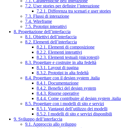
7.1. Caratteristiche dell’interazione
7.2. User stories per definire l’interazione
7.2.1. Differenza tra scenari e user stories
7.3. Flussi di interazione
7.4. Wireframe
7.5. Prototipi interattivi
8. Progettazione dell’interfaccia
8.1. Obiettivi dell’interfaccia
8.2. Elementi dell’interfaccia
8.2.1. Elementi di composizione
8.2.2. Elementi interattivi
8.2.3. Elementi testuali (microtesti)
8.3. Progettare e costruire in alta fedeltà
8.3.1. Layout di pagina
8.3.2. Prototipi in alta fedeltà
8.4. Progettare con il design system .italia
8.4.1. Documentazione
8.4.2. Benefici del design system
8.4.3. Risorse operative
8.4.4. Come contribuire al design system .italia
8.5. Progettare con i modelli di sito e servizi
8.5.1. Vantaggi dell’utilizzo dei modelli
8.5.2. I modelli di sito e servizi disponibili
9. Sviluppo dell’interfaccia
9.1. Approccio allo sviluppo