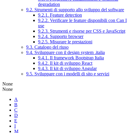
degradation
9.2. Strumenti di supporto allo sviluppo del software
9.2.1. Feature detection
9.2.2. Verificare le feature disponibili con Can I
use
9.2.3. Strumenti e risorse per CSS e JavaScript
9.2.4. Supporto browser
9.2.5. Misurare le prestazioni
9.3. Catalogo del riuso
9.4. Sviluppare con il design system .italia
9.4.1. Il framework Bootstrap Italia
9.4.2. Il kit di sviluppo React
9.4.3. Il kit di sviluppo Angular
9.5. Sviluppare con i modelli di sito e servizi
None
None
A
B
C
D
E
I
M