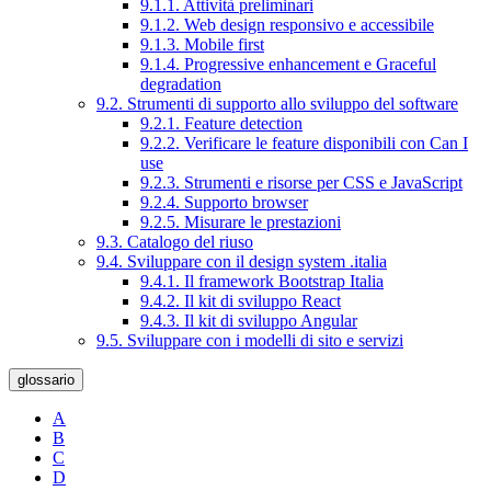
9.1.1. Attività preliminari
9.1.2. Web design responsivo e accessibile
9.1.3. Mobile first
9.1.4. Progressive enhancement e Graceful
degradation
9.2. Strumenti di supporto allo sviluppo del software
9.2.1. Feature detection
9.2.2. Verificare le feature disponibili con Can I
use
9.2.3. Strumenti e risorse per CSS e JavaScript
9.2.4. Supporto browser
9.2.5. Misurare le prestazioni
9.3. Catalogo del riuso
9.4. Sviluppare con il design system .italia
9.4.1. Il framework Bootstrap Italia
9.4.2. Il kit di sviluppo React
9.4.3. Il kit di sviluppo Angular
9.5. Sviluppare con i modelli di sito e servizi
glossario
A
B
C
D