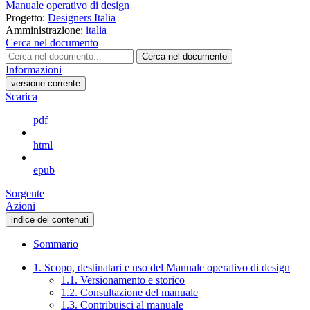
Manuale operativo di design
Progetto:
Designers Italia
Amministrazione:
italia
Cerca nel documento
Cerca nel documento
Informazioni
versione-corrente
Scarica
pdf
html
epub
Sorgente
Azioni
indice dei contenuti
Sommario
1. Scopo, destinatari e uso del Manuale operativo di design
1.1. Versionamento e storico
1.2. Consultazione del manuale
1.3. Contribuisci al manuale