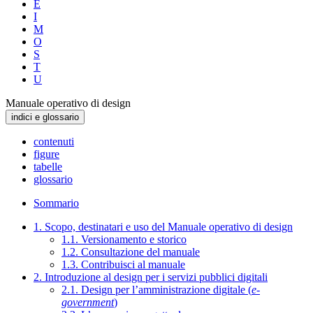
E
I
M
O
S
T
U
Manuale operativo di design
indici e glossario
contenuti
figure
tabelle
glossario
Sommario
1. Scopo, destinatari e uso del Manuale operativo di design
1.1. Versionamento e storico
1.2. Consultazione del manuale
1.3. Contribuisci al manuale
2. Introduzione al design per i servizi pubblici digitali
2.1. Design per l’amministrazione digitale (
e-
government
)