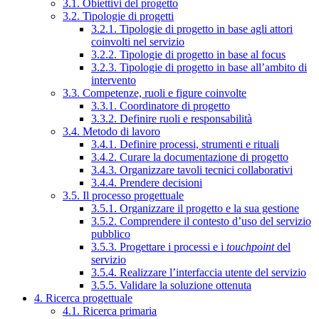
3.1. Obiettivi del progetto
3.2. Tipologie di progetti
3.2.1. Tipologie di progetto in base agli attori
coinvolti nel servizio
3.2.2. Tipologie di progetto in base al focus
3.2.3. Tipologie di progetto in base all’ambito di
intervento
3.3. Competenze, ruoli e figure coinvolte
3.3.1. Coordinatore di progetto
3.3.2. Definire ruoli e responsabilità
3.4. Metodo di lavoro
3.4.1. Definire processi, strumenti e rituali
3.4.2. Curare la documentazione di progetto
3.4.3. Organizzare tavoli tecnici collaborativi
3.4.4. Prendere decisioni
3.5. Il processo progettuale
3.5.1. Organizzare il progetto e la sua gestione
3.5.2. Comprendere il contesto d’uso del servizio
pubblico
3.5.3. Progettare i processi e i
touchpoint
del
servizio
3.5.4. Realizzare l’interfaccia utente del servizio
3.5.5. Validare la soluzione ottenuta
4. Ricerca progettuale
4.1. Ricerca primaria