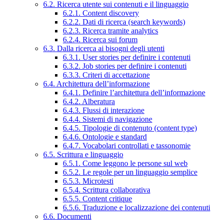
6.2. Ricerca utente sui contenuti e il linguaggio
6.2.1. Content discovery
6.2.2. Dati di ricerca (search keywords)
6.2.3. Ricerca tramite analytics
6.2.4. Ricerca sui forum
6.3. Dalla ricerca ai bisogni degli utenti
6.3.1. User stories per definire i contenuti
6.3.2. Job stories per definire i contenuti
6.3.3. Criteri di accettazione
6.4. Architettura dell’informazione
6.4.1. Definire l’architettura dell’informazione
6.4.2. Alberatura
6.4.3. Flussi di interazione
6.4.4. Sistemi di navigazione
6.4.5. Tipologie di contenuto (content type)
6.4.6. Ontologie e standard
6.4.7. Vocabolari controllati e tassonomie
6.5. Scrittura e linguaggio
6.5.1. Come leggono le persone sul web
6.5.2. Le regole per un linguaggio semplice
6.5.3. Microtesti
6.5.4. Scrittura collaborativa
6.5.5. Content critique
6.5.6. Traduzione e localizzazione dei contenuti
6.6. Documenti