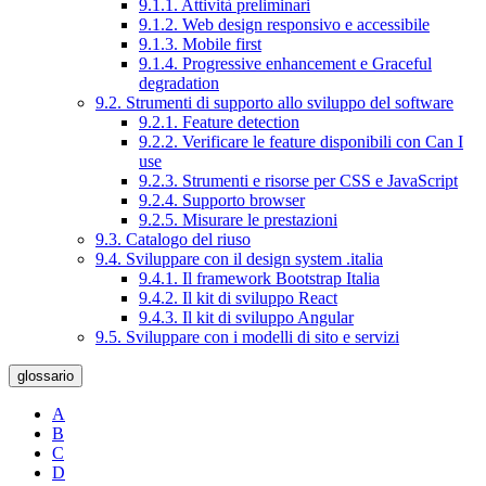
9.1.1. Attività preliminari
9.1.2. Web design responsivo e accessibile
9.1.3. Mobile first
9.1.4. Progressive enhancement e Graceful
degradation
9.2. Strumenti di supporto allo sviluppo del software
9.2.1. Feature detection
9.2.2. Verificare le feature disponibili con Can I
use
9.2.3. Strumenti e risorse per CSS e JavaScript
9.2.4. Supporto browser
9.2.5. Misurare le prestazioni
9.3. Catalogo del riuso
9.4. Sviluppare con il design system .italia
9.4.1. Il framework Bootstrap Italia
9.4.2. Il kit di sviluppo React
9.4.3. Il kit di sviluppo Angular
9.5. Sviluppare con i modelli di sito e servizi
glossario
A
B
C
D