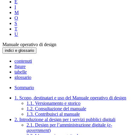
E
I
M
O
S
T
U
Manuale operativo di design
indici e glossario
contenuti
figure
tabelle
glossario
Sommario
1. Scopo, destinatari e uso del Manuale operativo di design
1.1. Versionamento e storico
1.2. Consultazione del manuale
1.3. Contribuisci al manuale
2. Introduzione al design per i servizi pubblici digitali
2.1. Design per l’amministrazione digitale (
e-
government
)