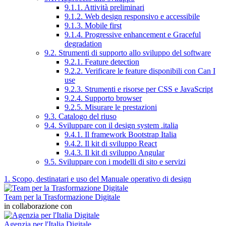
9.1.1. Attività preliminari
9.1.2. Web design responsivo e accessibile
9.1.3. Mobile first
9.1.4. Progressive enhancement e Graceful
degradation
9.2. Strumenti di supporto allo sviluppo del software
9.2.1. Feature detection
9.2.2. Verificare le feature disponibili con Can I
use
9.2.3. Strumenti e risorse per CSS e JavaScript
9.2.4. Supporto browser
9.2.5. Misurare le prestazioni
9.3. Catalogo del riuso
9.4. Sviluppare con il design system .italia
9.4.1. Il framework Bootstrap Italia
9.4.2. Il kit di sviluppo React
9.4.3. Il kit di sviluppo Angular
9.5. Sviluppare con i modelli di sito e servizi
1. Scopo, destinatari e uso del Manuale operativo di design
Team per la Trasformazione Digitale
in collaborazione con
Agenzia per l'Italia Digitale