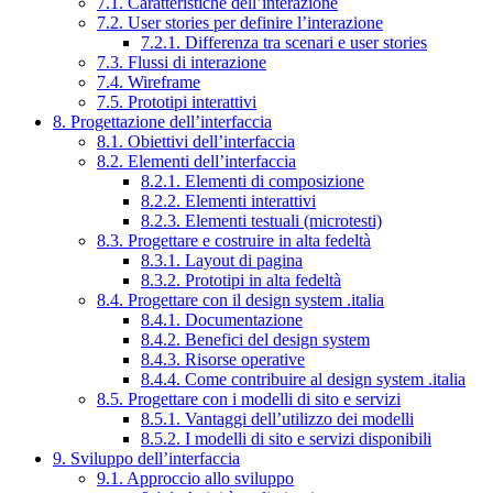
7.1. Caratteristiche dell’interazione
7.2. User stories per definire l’interazione
7.2.1. Differenza tra scenari e user stories
7.3. Flussi di interazione
7.4. Wireframe
7.5. Prototipi interattivi
8. Progettazione dell’interfaccia
8.1. Obiettivi dell’interfaccia
8.2. Elementi dell’interfaccia
8.2.1. Elementi di composizione
8.2.2. Elementi interattivi
8.2.3. Elementi testuali (microtesti)
8.3. Progettare e costruire in alta fedeltà
8.3.1. Layout di pagina
8.3.2. Prototipi in alta fedeltà
8.4. Progettare con il design system .italia
8.4.1. Documentazione
8.4.2. Benefici del design system
8.4.3. Risorse operative
8.4.4. Come contribuire al design system .italia
8.5. Progettare con i modelli di sito e servizi
8.5.1. Vantaggi dell’utilizzo dei modelli
8.5.2. I modelli di sito e servizi disponibili
9. Sviluppo dell’interfaccia
9.1. Approccio allo sviluppo