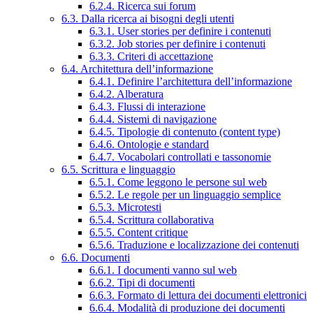
6.2.4. Ricerca sui forum
6.3. Dalla ricerca ai bisogni degli utenti
6.3.1. User stories per definire i contenuti
6.3.2. Job stories per definire i contenuti
6.3.3. Criteri di accettazione
6.4. Architettura dell’informazione
6.4.1. Definire l’architettura dell’informazione
6.4.2. Alberatura
6.4.3. Flussi di interazione
6.4.4. Sistemi di navigazione
6.4.5. Tipologie di contenuto (content type)
6.4.6. Ontologie e standard
6.4.7. Vocabolari controllati e tassonomie
6.5. Scrittura e linguaggio
6.5.1. Come leggono le persone sul web
6.5.2. Le regole per un linguaggio semplice
6.5.3. Microtesti
6.5.4. Scrittura collaborativa
6.5.5. Content critique
6.5.6. Traduzione e localizzazione dei contenuti
6.6. Documenti
6.6.1. I documenti vanno sul web
6.6.2. Tipi di documenti
6.6.3. Formato di lettura dei documenti elettronici
6.6.4. Modalità di produzione dei documenti