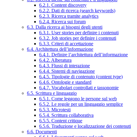
6.2.1. Content discovery
6.2.2. Dati di ricerca (search keywords)
6.2.3. Ricerca tramite analytics
6.2.4. Ricerca sui forum
6.3. Dalla ricerca ai bisogni degli utenti
6.3.1. User stories per definire i contenuti
6.3.2. Job stories per definire i contenuti
6.3.3. Criteri di accettazione
6.4. Architettura dell’informazione
6.4.1. Definire l’architettura dell’informazione
6.4.2. Alberatura
6.4.3. Flussi di interazione
6.4.4. Sistemi di navigazione
6.4.5. Tipologie di contenuto (content type)
6.4.6. Ontologie e standard
6.4.7. Vocabolari controllati e tassonomie
6.5. Scrittura e linguaggio
6.5.1. Come leggono le persone sul web
6.5.2. Le regole per un linguaggio semplice
6.5.3. Microtesti
6.5.4. Scrittura collaborativa
6.5.5. Content critique
6.5.6. Traduzione e localizzazione dei contenuti
6.6. Documenti