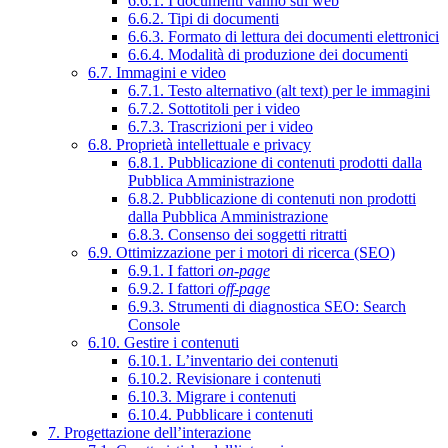
6.6.1. I documenti vanno sul web
6.6.2. Tipi di documenti
6.6.3. Formato di lettura dei documenti elettronici
6.6.4. Modalità di produzione dei documenti
6.7. Immagini e video
6.7.1. Testo alternativo (alt text) per le immagini
6.7.2. Sottotitoli per i video
6.7.3. Trascrizioni per i video
6.8. Proprietà intellettuale e privacy
6.8.1. Pubblicazione di contenuti prodotti dalla
Pubblica Amministrazione
6.8.2. Pubblicazione di contenuti non prodotti
dalla Pubblica Amministrazione
6.8.3. Consenso dei soggetti ritratti
6.9. Ottimizzazione per i motori di ricerca (SEO)
6.9.1. I fattori
on-page
6.9.2. I fattori
off-page
6.9.3. Strumenti di diagnostica SEO: Search
Console
6.10. Gestire i contenuti
6.10.1. L’inventario dei contenuti
6.10.2. Revisionare i contenuti
6.10.3. Migrare i contenuti
6.10.4. Pubblicare i contenuti
7. Progettazione dell’interazione