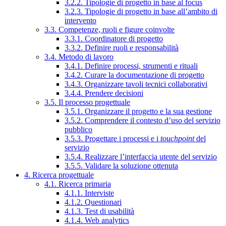
3.2.2. Tipologie di progetto in base al focus
3.2.3. Tipologie di progetto in base all’ambito di
intervento
3.3. Competenze, ruoli e figure coinvolte
3.3.1. Coordinatore di progetto
3.3.2. Definire ruoli e responsabilità
3.4. Metodo di lavoro
3.4.1. Definire processi, strumenti e rituali
3.4.2. Curare la documentazione di progetto
3.4.3. Organizzare tavoli tecnici collaborativi
3.4.4. Prendere decisioni
3.5. Il processo progettuale
3.5.1. Organizzare il progetto e la sua gestione
3.5.2. Comprendere il contesto d’uso del servizio
pubblico
3.5.3. Progettare i processi e i
touchpoint
del
servizio
3.5.4. Realizzare l’interfaccia utente del servizio
3.5.5. Validare la soluzione ottenuta
4. Ricerca progettuale
4.1. Ricerca primaria
4.1.1. Interviste
4.1.2. Questionari
4.1.3. Test di usabilità
4.1.4. Web analytics