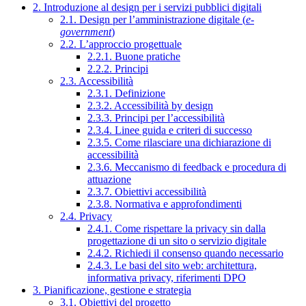
2. Introduzione al design per i servizi pubblici digitali
2.1. Design per l’amministrazione digitale (
e-
government
)
2.2. L’approccio progettuale
2.2.1. Buone pratiche
2.2.2. Principi
2.3. Accessibilità
2.3.1. Definizione
2.3.2. Accessibilità by design
2.3.3. Principi per l’accessibilità
2.3.4. Linee guida e criteri di successo
2.3.5. Come rilasciare una dichiarazione di
accessibilità
2.3.6. Meccanismo di feedback e procedura di
attuazione
2.3.7. Obiettivi accessibilità
2.3.8. Normativa e approfondimenti
2.4. Privacy
2.4.1. Come rispettare la privacy sin dalla
progettazione di un sito o servizio digitale
2.4.2. Richiedi il consenso quando necessario
2.4.3. Le basi del sito web: architettura,
informativa privacy, riferimenti DPO
3. Pianificazione, gestione e strategia
3.1. Obiettivi del progetto