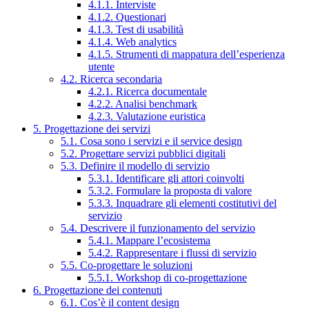
4.1.1. Interviste
4.1.2. Questionari
4.1.3. Test di usabilità
4.1.4. Web analytics
4.1.5. Strumenti di mappatura dell’esperienza
utente
4.2. Ricerca secondaria
4.2.1. Ricerca documentale
4.2.2. Analisi benchmark
4.2.3. Valutazione euristica
5. Progettazione dei servizi
5.1. Cosa sono i servizi e il service design
5.2. Progettare servizi pubblici digitali
5.3. Definire il modello di servizio
5.3.1. Identificare gli attori coinvolti
5.3.2. Formulare la proposta di valore
5.3.3. Inquadrare gli elementi costitutivi del
servizio
5.4. Descrivere il funzionamento del servizio
5.4.1. Mappare l’ecosistema
5.4.2. Rappresentare i flussi di servizio
5.5. Co-progettare le soluzioni
5.5.1. Workshop di co-progettazione
6. Progettazione dei contenuti
6.1. Cos’è il content design