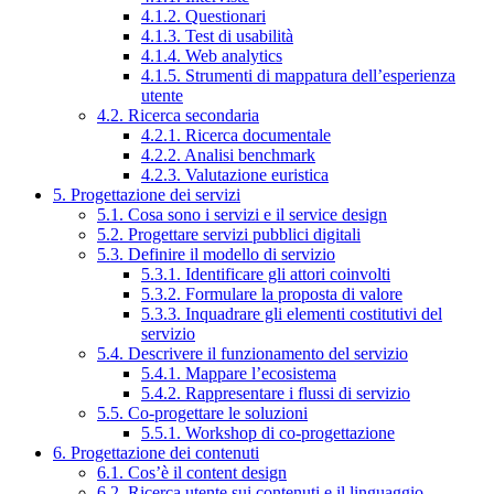
4.1.2. Questionari
4.1.3. Test di usabilità
4.1.4. Web analytics
4.1.5. Strumenti di mappatura dell’esperienza
utente
4.2. Ricerca secondaria
4.2.1. Ricerca documentale
4.2.2. Analisi benchmark
4.2.3. Valutazione euristica
5. Progettazione dei servizi
5.1. Cosa sono i servizi e il service design
5.2. Progettare servizi pubblici digitali
5.3. Definire il modello di servizio
5.3.1. Identificare gli attori coinvolti
5.3.2. Formulare la proposta di valore
5.3.3. Inquadrare gli elementi costitutivi del
servizio
5.4. Descrivere il funzionamento del servizio
5.4.1. Mappare l’ecosistema
5.4.2. Rappresentare i flussi di servizio
5.5. Co-progettare le soluzioni
5.5.1. Workshop di co-progettazione
6. Progettazione dei contenuti
6.1. Cos’è il content design
6.2. Ricerca utente sui contenuti e il linguaggio