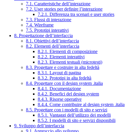
7.1. Caratteristiche dell’interazione
7.2. User stories per definire l’interazione
7.2.1. Differenza tra scenari e user stories
7.3. Flussi di interazione
7.4. Wireframe
7.5. Prototipi interattivi
8. Progettazione dell’interfaccia
8.1. Obiettivi dell’interfaccia
8.2. Elementi dell’interfaccia
8.2.1. Elementi di composizione
8.2.2. Elementi interattivi
8.2.3. Elementi testuali (microtesti)
8.3. Progettare e costruire in alta fedeltà
8.3.1. Layout di pagina
8.3.2. Prototipi in alta fedeltà
8.4. Progettare con il design system .italia
8.4.1. Documentazione
8.4.2. Benefici del design system
8.4.3. Risorse operative
8.4.4. Come contribuire al design system .italia
8.5. Progettare con i modelli di sito e servizi
8.5.1. Vantaggi dell’utilizzo dei modelli
8.5.2. I modelli di sito e servizi disponibili
9. Sviluppo dell’interfaccia
9.1. Approccio allo sviluppo