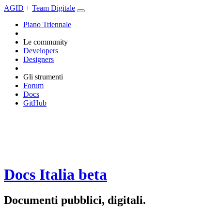
AGID
+
Team Digitale
Piano Triennale
Le community
Developers
Designers
Gli strumenti
Forum
Docs
GitHub
Docs Italia
beta
Documenti pubblici, digitali.