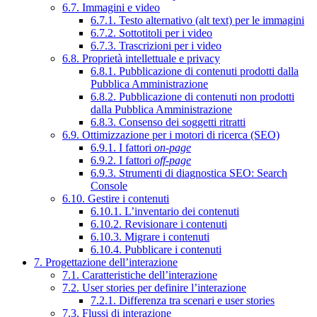
6.7. Immagini e video
6.7.1. Testo alternativo (alt text) per le immagini
6.7.2. Sottotitoli per i video
6.7.3. Trascrizioni per i video
6.8. Proprietà intellettuale e privacy
6.8.1. Pubblicazione di contenuti prodotti dalla
Pubblica Amministrazione
6.8.2. Pubblicazione di contenuti non prodotti
dalla Pubblica Amministrazione
6.8.3. Consenso dei soggetti ritratti
6.9. Ottimizzazione per i motori di ricerca (SEO)
6.9.1. I fattori
on-page
6.9.2. I fattori
off-page
6.9.3. Strumenti di diagnostica SEO: Search
Console
6.10. Gestire i contenuti
6.10.1. L’inventario dei contenuti
6.10.2. Revisionare i contenuti
6.10.3. Migrare i contenuti
6.10.4. Pubblicare i contenuti
7. Progettazione dell’interazione
7.1. Caratteristiche dell’interazione
7.2. User stories per definire l’interazione
7.2.1. Differenza tra scenari e user stories
7.3. Flussi di interazione