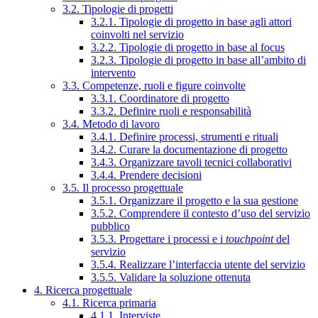
3.2. Tipologie di progetti
3.2.1. Tipologie di progetto in base agli attori
coinvolti nel servizio
3.2.2. Tipologie di progetto in base al focus
3.2.3. Tipologie di progetto in base all’ambito di
intervento
3.3. Competenze, ruoli e figure coinvolte
3.3.1. Coordinatore di progetto
3.3.2. Definire ruoli e responsabilità
3.4. Metodo di lavoro
3.4.1. Definire processi, strumenti e rituali
3.4.2. Curare la documentazione di progetto
3.4.3. Organizzare tavoli tecnici collaborativi
3.4.4. Prendere decisioni
3.5. Il processo progettuale
3.5.1. Organizzare il progetto e la sua gestione
3.5.2. Comprendere il contesto d’uso del servizio
pubblico
3.5.3. Progettare i processi e i
touchpoint
del
servizio
3.5.4. Realizzare l’interfaccia utente del servizio
3.5.5. Validare la soluzione ottenuta
4. Ricerca progettuale
4.1. Ricerca primaria
4.1.1. Interviste