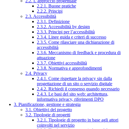
2.2. L’approccio progettuale
2.2.1. Buone pratiche
2.2.2. Principi
2.3. Accessibilità
2.3.1. Definizione
2.3.2. Accessibilità by design
2.3.3. Principi per l’accessibilità
2.3.4. Linee guida e criteri di successo
2.3.5. Come rilasciare una dichiarazione di
accessibilità
2.3.6. Meccanismo di feedback e procedura di
attuazione
2.3.7. Obiettivi accessibilità
2.3.8. Normativa e approfondimenti
2.4. Privacy
2.4.1. Come rispettare la privacy sin dalla
progettazione di un sito o servizio digitale
2.4.2. Richiedi il consenso quando necessario
2.4.3. Le basi del sito web: architettura,
informativa privacy, riferimenti DPO
3. Pianificazione, gestione e strategia
3.1. Obiettivi del progetto
3.2. Tipologie di progetti
3.2.1. Tipologie di progetto in base agli attori
coinvolti nel servizio