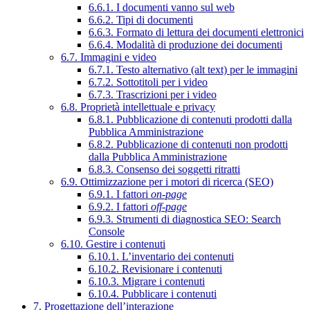
6.6.1. I documenti vanno sul web
6.6.2. Tipi di documenti
6.6.3. Formato di lettura dei documenti elettronici
6.6.4. Modalità di produzione dei documenti
6.7. Immagini e video
6.7.1. Testo alternativo (alt text) per le immagini
6.7.2. Sottotitoli per i video
6.7.3. Trascrizioni per i video
6.8. Proprietà intellettuale e privacy
6.8.1. Pubblicazione di contenuti prodotti dalla
Pubblica Amministrazione
6.8.2. Pubblicazione di contenuti non prodotti
dalla Pubblica Amministrazione
6.8.3. Consenso dei soggetti ritratti
6.9. Ottimizzazione per i motori di ricerca (SEO)
6.9.1. I fattori
on-page
6.9.2. I fattori
off-page
6.9.3. Strumenti di diagnostica SEO: Search
Console
6.10. Gestire i contenuti
6.10.1. L’inventario dei contenuti
6.10.2. Revisionare i contenuti
6.10.3. Migrare i contenuti
6.10.4. Pubblicare i contenuti
7. Progettazione dell’interazione