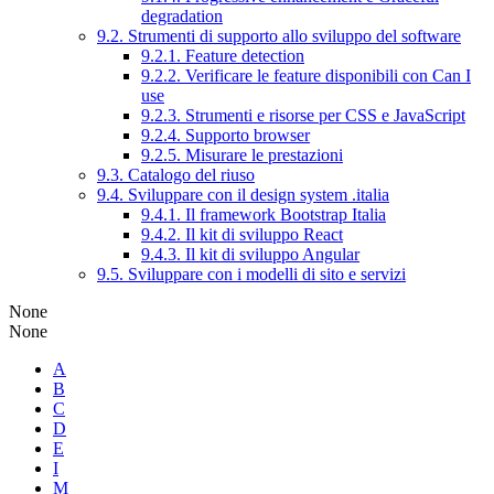
degradation
9.2. Strumenti di supporto allo sviluppo del software
9.2.1. Feature detection
9.2.2. Verificare le feature disponibili con Can I
use
9.2.3. Strumenti e risorse per CSS e JavaScript
9.2.4. Supporto browser
9.2.5. Misurare le prestazioni
9.3. Catalogo del riuso
9.4. Sviluppare con il design system .italia
9.4.1. Il framework Bootstrap Italia
9.4.2. Il kit di sviluppo React
9.4.3. Il kit di sviluppo Angular
9.5. Sviluppare con i modelli di sito e servizi
None
None
A
B
C
D
E
I
M