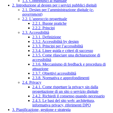
1.3. Contribuisci al manuale
2. Introduzione al design per i servizi pubblici digitali
2.1. Design per l’amministrazione digitale (
e-
government
)
2.2. L’approccio progettuale
2.2.1. Buone pratiche
2.2.2. Principi
2.3. Accessibilità
2.3.1. Definizione
2.3.2. Accessibilità by design
2.3.3. Principi per l’accessibilità
2.3.4. Linee guida e criteri di successo
2.3.5. Come rilasciare una dichiarazione di
accessibilità
2.3.6. Meccanismo di feedback e procedura di
attuazione
2.3.7. Obiettivi accessibilità
2.3.8. Normativa e approfondimenti
2.4. Privacy
2.4.1. Come rispettare la privacy sin dalla
progettazione di un sito o servizio digitale
2.4.2. Richiedi il consenso quando necessario
2.4.3. Le basi del sito web: architettura,
informativa privacy, riferimenti DPO
3. Pianificazione, gestione e strategia