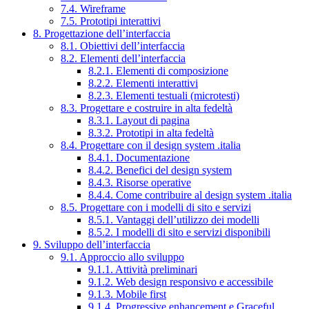
7.4. Wireframe
7.5. Prototipi interattivi
8. Progettazione dell’interfaccia
8.1. Obiettivi dell’interfaccia
8.2. Elementi dell’interfaccia
8.2.1. Elementi di composizione
8.2.2. Elementi interattivi
8.2.3. Elementi testuali (microtesti)
8.3. Progettare e costruire in alta fedeltà
8.3.1. Layout di pagina
8.3.2. Prototipi in alta fedeltà
8.4. Progettare con il design system .italia
8.4.1. Documentazione
8.4.2. Benefici del design system
8.4.3. Risorse operative
8.4.4. Come contribuire al design system .italia
8.5. Progettare con i modelli di sito e servizi
8.5.1. Vantaggi dell’utilizzo dei modelli
8.5.2. I modelli di sito e servizi disponibili
9. Sviluppo dell’interfaccia
9.1. Approccio allo sviluppo
9.1.1. Attività preliminari
9.1.2. Web design responsivo e accessibile
9.1.3. Mobile first
9.1.4. Progressive enhancement e Graceful