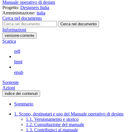
Manuale operativo di design
Progetto:
Designers Italia
Amministrazione:
italia
Cerca nel documento
Cerca nel documento
Informazioni
versione-corrente
Scarica
pdf
html
epub
Sorgente
Azioni
indice dei contenuti
Sommario
1. Scopo, destinatari e uso del Manuale operativo di design
1.1. Versionamento e storico
1.2. Consultazione del manuale
1.3. Contribuisci al manuale