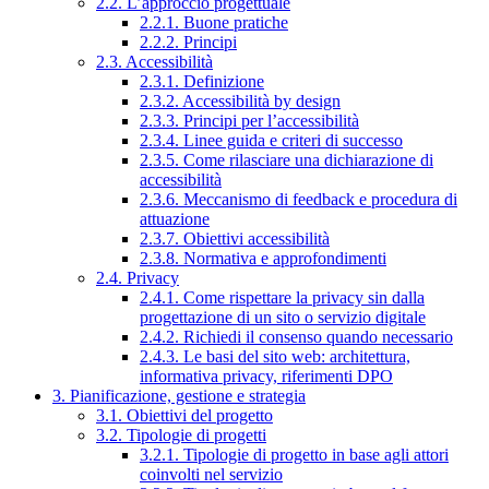
2.2. L’approccio progettuale
2.2.1. Buone pratiche
2.2.2. Principi
2.3. Accessibilità
2.3.1. Definizione
2.3.2. Accessibilità by design
2.3.3. Principi per l’accessibilità
2.3.4. Linee guida e criteri di successo
2.3.5. Come rilasciare una dichiarazione di
accessibilità
2.3.6. Meccanismo di feedback e procedura di
attuazione
2.3.7. Obiettivi accessibilità
2.3.8. Normativa e approfondimenti
2.4. Privacy
2.4.1. Come rispettare la privacy sin dalla
progettazione di un sito o servizio digitale
2.4.2. Richiedi il consenso quando necessario
2.4.3. Le basi del sito web: architettura,
informativa privacy, riferimenti DPO
3. Pianificazione, gestione e strategia
3.1. Obiettivi del progetto
3.2. Tipologie di progetti
3.2.1. Tipologie di progetto in base agli attori
coinvolti nel servizio