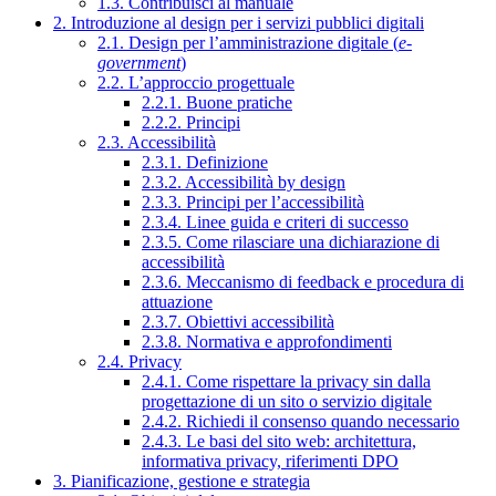
1.3. Contribuisci al manuale
2. Introduzione al design per i servizi pubblici digitali
2.1. Design per l’amministrazione digitale (
e-
government
)
2.2. L’approccio progettuale
2.2.1. Buone pratiche
2.2.2. Principi
2.3. Accessibilità
2.3.1. Definizione
2.3.2. Accessibilità by design
2.3.3. Principi per l’accessibilità
2.3.4. Linee guida e criteri di successo
2.3.5. Come rilasciare una dichiarazione di
accessibilità
2.3.6. Meccanismo di feedback e procedura di
attuazione
2.3.7. Obiettivi accessibilità
2.3.8. Normativa e approfondimenti
2.4. Privacy
2.4.1. Come rispettare la privacy sin dalla
progettazione di un sito o servizio digitale
2.4.2. Richiedi il consenso quando necessario
2.4.3. Le basi del sito web: architettura,
informativa privacy, riferimenti DPO
3. Pianificazione, gestione e strategia