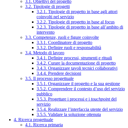
3.1. Obiettivi del progetto
3.2. Tipologie di progetti
3.2.1. Tipologie di progetto in base agli attori
coinvolti nel servizio
3.2.2. Tipologie di progetto in base al focus
3.2.3. Tipologie di progetto in base all’ambito di
intervento
3.3. Competenze, ruoli e figure coinvolte
3.3.1. Coordinatore di progetto
3.3.2. Definire ruoli e responsabilità
3.4. Metodo di lavoro
3.4.1. Definire processi, strumenti e rituali
3.4.2. Curare la documentazione di progetto
3.4.3. Organizzare tavoli tecnici collaborativi
3.4.4. Prendere decisioni
3.5. Il processo progettuale
3.5.1. Organizzare il progetto e la sua gestione
3.5.2. Comprendere il contesto d’uso del servizio
pubblico
3.5.3. Progettare i processi e i
touchpoint
del
servizio
3.5.4. Realizzare l’interfaccia utente del servizio
3.5.5. Validare la soluzione ottenuta
4. Ricerca progettuale
4.1. Ricerca primaria