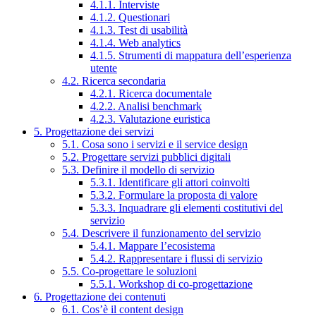
4.1.1. Interviste
4.1.2. Questionari
4.1.3. Test di usabilità
4.1.4. Web analytics
4.1.5. Strumenti di mappatura dell’esperienza
utente
4.2. Ricerca secondaria
4.2.1. Ricerca documentale
4.2.2. Analisi benchmark
4.2.3. Valutazione euristica
5. Progettazione dei servizi
5.1. Cosa sono i servizi e il service design
5.2. Progettare servizi pubblici digitali
5.3. Definire il modello di servizio
5.3.1. Identificare gli attori coinvolti
5.3.2. Formulare la proposta di valore
5.3.3. Inquadrare gli elementi costitutivi del
servizio
5.4. Descrivere il funzionamento del servizio
5.4.1. Mappare l’ecosistema
5.4.2. Rappresentare i flussi di servizio
5.5. Co-progettare le soluzioni
5.5.1. Workshop di co-progettazione
6. Progettazione dei contenuti
6.1. Cos’è il content design