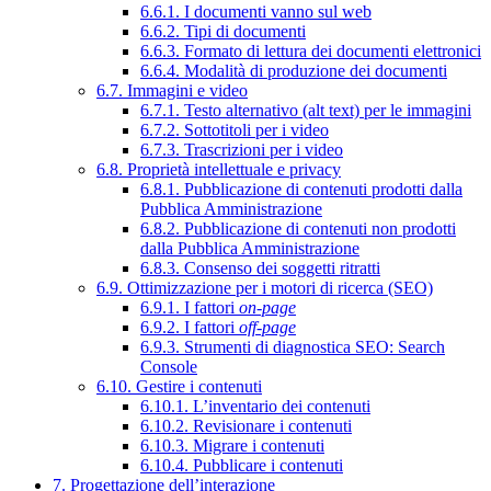
6.6.1. I documenti vanno sul web
6.6.2. Tipi di documenti
6.6.3. Formato di lettura dei documenti elettronici
6.6.4. Modalità di produzione dei documenti
6.7. Immagini e video
6.7.1. Testo alternativo (alt text) per le immagini
6.7.2. Sottotitoli per i video
6.7.3. Trascrizioni per i video
6.8. Proprietà intellettuale e privacy
6.8.1. Pubblicazione di contenuti prodotti dalla
Pubblica Amministrazione
6.8.2. Pubblicazione di contenuti non prodotti
dalla Pubblica Amministrazione
6.8.3. Consenso dei soggetti ritratti
6.9. Ottimizzazione per i motori di ricerca (SEO)
6.9.1. I fattori
on-page
6.9.2. I fattori
off-page
6.9.3. Strumenti di diagnostica SEO: Search
Console
6.10. Gestire i contenuti
6.10.1. L’inventario dei contenuti
6.10.2. Revisionare i contenuti
6.10.3. Migrare i contenuti
6.10.4. Pubblicare i contenuti
7. Progettazione dell’interazione