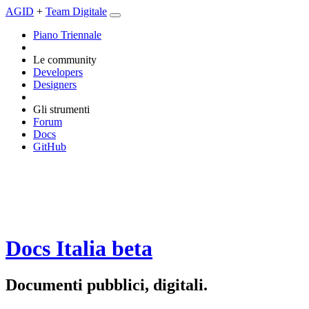
AGID
+
Team Digitale
Piano Triennale
Le community
Developers
Designers
Gli strumenti
Forum
Docs
GitHub
Docs Italia
beta
Documenti pubblici, digitali.