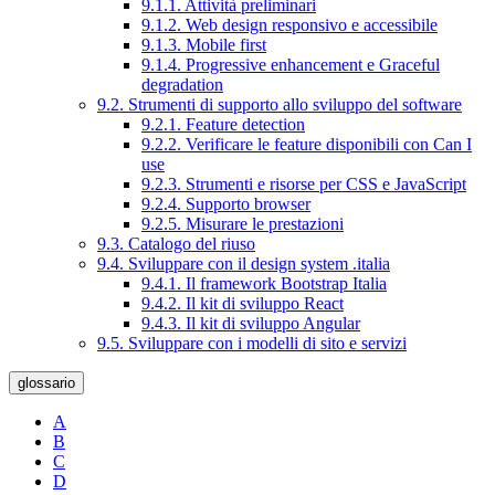
9.1.1. Attività preliminari
9.1.2. Web design responsivo e accessibile
9.1.3. Mobile first
9.1.4. Progressive enhancement e Graceful
degradation
9.2. Strumenti di supporto allo sviluppo del software
9.2.1. Feature detection
9.2.2. Verificare le feature disponibili con Can I
use
9.2.3. Strumenti e risorse per CSS e JavaScript
9.2.4. Supporto browser
9.2.5. Misurare le prestazioni
9.3. Catalogo del riuso
9.4. Sviluppare con il design system .italia
9.4.1. Il framework Bootstrap Italia
9.4.2. Il kit di sviluppo React
9.4.3. Il kit di sviluppo Angular
9.5. Sviluppare con i modelli di sito e servizi
glossario
A
B
C
D