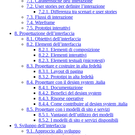
7.1. Caratteristiche dell’interazione
7.2. User stories per definire l’interazione
7.2.1. Differenza tra scenari e user stories
7.3. Flussi di interazione
7.4. Wireframe
7.5. Prototipi interattivi
8. Progettazione dell’interfaccia
8.1. Obiettivi dell’interfaccia
8.2. Elementi dell’interfaccia
8.2.1. Elementi di composizione
8.2.2. Elementi interattivi
8.2.3. Elementi testuali (microtesti)
8.3. Progettare e costruire in alta fedeltà
8.3.1. Layout di pagina
8.3.2. Prototipi in alta fedeltà
8.4. Progettare con il design system .italia
8.4.1. Documentazione
8.4.2. Benefici del design system
8.4.3. Risorse operative
8.4.4. Come contribuire al design system .italia
8.5. Progettare con i modelli di sito e servizi
8.5.1. Vantaggi dell’utilizzo dei modelli
8.5.2. I modelli di sito e servizi disponibili
9. Sviluppo dell’interfaccia
9.1. Approccio allo sviluppo