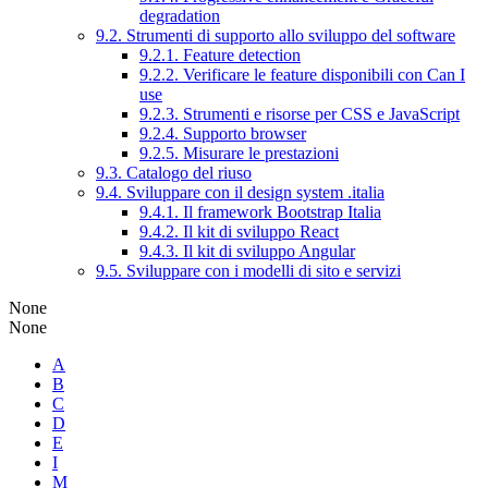
degradation
9.2. Strumenti di supporto allo sviluppo del software
9.2.1. Feature detection
9.2.2. Verificare le feature disponibili con Can I
use
9.2.3. Strumenti e risorse per CSS e JavaScript
9.2.4. Supporto browser
9.2.5. Misurare le prestazioni
9.3. Catalogo del riuso
9.4. Sviluppare con il design system .italia
9.4.1. Il framework Bootstrap Italia
9.4.2. Il kit di sviluppo React
9.4.3. Il kit di sviluppo Angular
9.5. Sviluppare con i modelli di sito e servizi
None
None
A
B
C
D
E
I
M