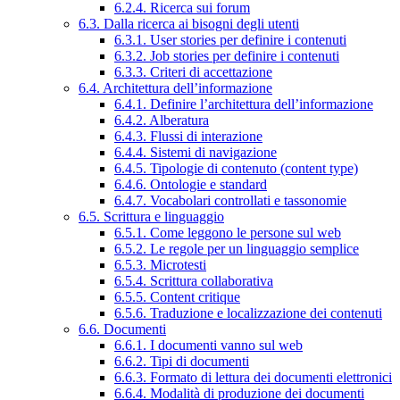
6.2.4. Ricerca sui forum
6.3. Dalla ricerca ai bisogni degli utenti
6.3.1. User stories per definire i contenuti
6.3.2. Job stories per definire i contenuti
6.3.3. Criteri di accettazione
6.4. Architettura dell’informazione
6.4.1. Definire l’architettura dell’informazione
6.4.2. Alberatura
6.4.3. Flussi di interazione
6.4.4. Sistemi di navigazione
6.4.5. Tipologie di contenuto (content type)
6.4.6. Ontologie e standard
6.4.7. Vocabolari controllati e tassonomie
6.5. Scrittura e linguaggio
6.5.1. Come leggono le persone sul web
6.5.2. Le regole per un linguaggio semplice
6.5.3. Microtesti
6.5.4. Scrittura collaborativa
6.5.5. Content critique
6.5.6. Traduzione e localizzazione dei contenuti
6.6. Documenti
6.6.1. I documenti vanno sul web
6.6.2. Tipi di documenti
6.6.3. Formato di lettura dei documenti elettronici
6.6.4. Modalità di produzione dei documenti