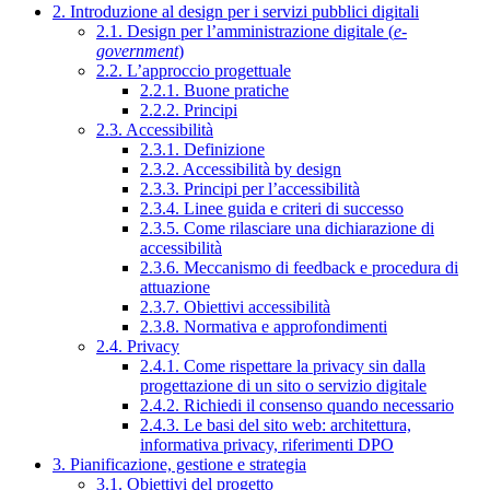
2. Introduzione al design per i servizi pubblici digitali
2.1. Design per l’amministrazione digitale (
e-
government
)
2.2. L’approccio progettuale
2.2.1. Buone pratiche
2.2.2. Principi
2.3. Accessibilità
2.3.1. Definizione
2.3.2. Accessibilità by design
2.3.3. Principi per l’accessibilità
2.3.4. Linee guida e criteri di successo
2.3.5. Come rilasciare una dichiarazione di
accessibilità
2.3.6. Meccanismo di feedback e procedura di
attuazione
2.3.7. Obiettivi accessibilità
2.3.8. Normativa e approfondimenti
2.4. Privacy
2.4.1. Come rispettare la privacy sin dalla
progettazione di un sito o servizio digitale
2.4.2. Richiedi il consenso quando necessario
2.4.3. Le basi del sito web: architettura,
informativa privacy, riferimenti DPO
3. Pianificazione, gestione e strategia
3.1. Obiettivi del progetto