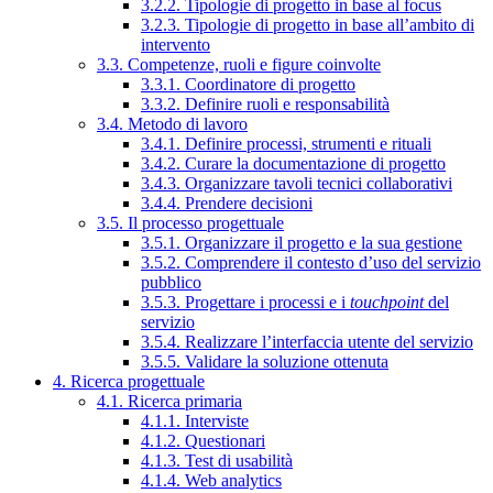
3.2.2. Tipologie di progetto in base al focus
3.2.3. Tipologie di progetto in base all’ambito di
intervento
3.3. Competenze, ruoli e figure coinvolte
3.3.1. Coordinatore di progetto
3.3.2. Definire ruoli e responsabilità
3.4. Metodo di lavoro
3.4.1. Definire processi, strumenti e rituali
3.4.2. Curare la documentazione di progetto
3.4.3. Organizzare tavoli tecnici collaborativi
3.4.4. Prendere decisioni
3.5. Il processo progettuale
3.5.1. Organizzare il progetto e la sua gestione
3.5.2. Comprendere il contesto d’uso del servizio
pubblico
3.5.3. Progettare i processi e i
touchpoint
del
servizio
3.5.4. Realizzare l’interfaccia utente del servizio
3.5.5. Validare la soluzione ottenuta
4. Ricerca progettuale
4.1. Ricerca primaria
4.1.1. Interviste
4.1.2. Questionari
4.1.3. Test di usabilità
4.1.4. Web analytics