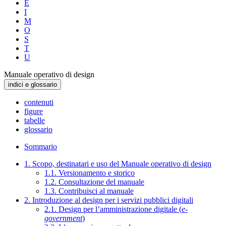
E
I
M
O
S
T
U
Manuale operativo di design
indici e glossario
contenuti
figure
tabelle
glossario
Sommario
1. Scopo, destinatari e uso del Manuale operativo di design
1.1. Versionamento e storico
1.2. Consultazione del manuale
1.3. Contribuisci al manuale
2. Introduzione al design per i servizi pubblici digitali
2.1. Design per l’amministrazione digitale (
e-
government
)