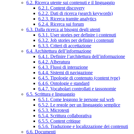
6.2. Ricerca utente sui contenuti e il linguaggio
6.2.1. Content discovery
6.2.2. Dati di ricerca (search keywords)
6.2.3. Ricerca tramite analytics
6.2.4. Ricerca sui forum
6.3. Dalla ricerca ai bisogni degli utenti
6.3.1. User stories per definire i contenuti
6.3.2. Job stories per definire i contenuti
6.3.3. Criteri di accettazione
6.4. Architettura dell’informazione
6.4.1. Definire l’architettura dell’informazione
6.4.2. Alberatura
6.4.3. Flussi di interazione
6.4.4. Sistemi di navigazione
6.4.5. Tipologie di contenuto (content type)
6.4.6. Ontologie e standard
6.4.7. Vocabolari controllati e tassonomie
6.5. Scrittura e linguaggio
6.5.1. Come leggono le persone sul web
6.5.2. Le regole per un linguaggio semplice
6.5.3. Microtesti
6.5.4. Scrittura collaborativa
6.5.5. Content critique
6.5.6. Traduzione e localizzazione dei contenuti
6.6. Documenti