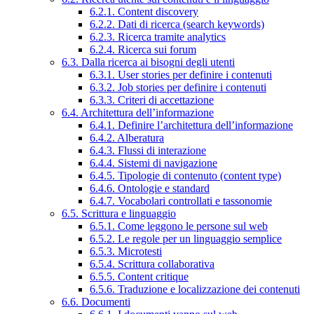
6.2.1. Content discovery
6.2.2. Dati di ricerca (search keywords)
6.2.3. Ricerca tramite analytics
6.2.4. Ricerca sui forum
6.3. Dalla ricerca ai bisogni degli utenti
6.3.1. User stories per definire i contenuti
6.3.2. Job stories per definire i contenuti
6.3.3. Criteri di accettazione
6.4. Architettura dell’informazione
6.4.1. Definire l’architettura dell’informazione
6.4.2. Alberatura
6.4.3. Flussi di interazione
6.4.4. Sistemi di navigazione
6.4.5. Tipologie di contenuto (content type)
6.4.6. Ontologie e standard
6.4.7. Vocabolari controllati e tassonomie
6.5. Scrittura e linguaggio
6.5.1. Come leggono le persone sul web
6.5.2. Le regole per un linguaggio semplice
6.5.3. Microtesti
6.5.4. Scrittura collaborativa
6.5.5. Content critique
6.5.6. Traduzione e localizzazione dei contenuti
6.6. Documenti