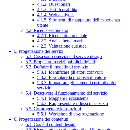
4.1.2. Questionari
4.1.3. Test di usabilità
4.1.4. Web analytics
4.1.5. Strumenti di mappatura dell’esperienza
utente
4.2. Ricerca secondaria
4.2.1. Ricerca documentale
4.2.2. Analisi benchmark
4.2.3. Valutazione euristica
5. Progettazione dei servizi
5.1. Cosa sono i servizi e il service design
5.2. Progettare servizi pubblici digitali
5.3. Definire il modello di servizio
5.3.1. Identificare gli attori coinvolti
5.3.2. Formulare la proposta di valore
5.3.3. Inquadrare gli elementi costitutivi del
servizio
5.4. Descrivere il funzionamento del servizio
5.4.1. Mappare l’ecosistema
5.4.2. Rappresentare i flussi di servizio
5.5. Co-progettare le soluzioni
5.5.1. Workshop di co-progettazione
6. Progettazione dei contenuti
6.1. Cos’è il content design
6.2. Ricerca utente sui contenuti e il linguaggio