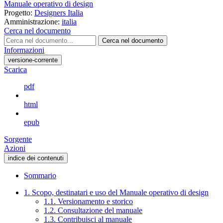
Manuale operativo di design
Progetto:
Designers Italia
Amministrazione:
italia
Cerca nel documento
Cerca nel documento
Informazioni
versione-corrente
Scarica
pdf
html
epub
Sorgente
Azioni
indice dei contenuti
Sommario
1. Scopo, destinatari e uso del Manuale operativo di design
1.1. Versionamento e storico
1.2. Consultazione del manuale
1.3. Contribuisci al manuale