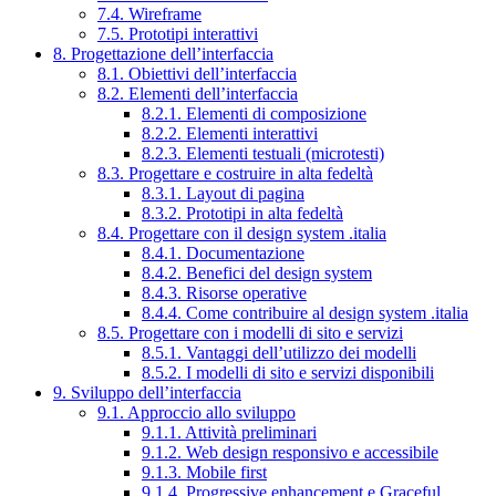
7.4. Wireframe
7.5. Prototipi interattivi
8. Progettazione dell’interfaccia
8.1. Obiettivi dell’interfaccia
8.2. Elementi dell’interfaccia
8.2.1. Elementi di composizione
8.2.2. Elementi interattivi
8.2.3. Elementi testuali (microtesti)
8.3. Progettare e costruire in alta fedeltà
8.3.1. Layout di pagina
8.3.2. Prototipi in alta fedeltà
8.4. Progettare con il design system .italia
8.4.1. Documentazione
8.4.2. Benefici del design system
8.4.3. Risorse operative
8.4.4. Come contribuire al design system .italia
8.5. Progettare con i modelli di sito e servizi
8.5.1. Vantaggi dell’utilizzo dei modelli
8.5.2. I modelli di sito e servizi disponibili
9. Sviluppo dell’interfaccia
9.1. Approccio allo sviluppo
9.1.1. Attività preliminari
9.1.2. Web design responsivo e accessibile
9.1.3. Mobile first
9.1.4. Progressive enhancement e Graceful