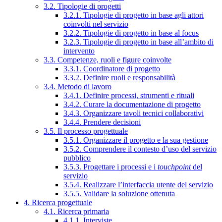
3.2. Tipologie di progetti
3.2.1. Tipologie di progetto in base agli attori
coinvolti nel servizio
3.2.2. Tipologie di progetto in base al focus
3.2.3. Tipologie di progetto in base all’ambito di
intervento
3.3. Competenze, ruoli e figure coinvolte
3.3.1. Coordinatore di progetto
3.3.2. Definire ruoli e responsabilità
3.4. Metodo di lavoro
3.4.1. Definire processi, strumenti e rituali
3.4.2. Curare la documentazione di progetto
3.4.3. Organizzare tavoli tecnici collaborativi
3.4.4. Prendere decisioni
3.5. Il processo progettuale
3.5.1. Organizzare il progetto e la sua gestione
3.5.2. Comprendere il contesto d’uso del servizio
pubblico
3.5.3. Progettare i processi e i
touchpoint
del
servizio
3.5.4. Realizzare l’interfaccia utente del servizio
3.5.5. Validare la soluzione ottenuta
4. Ricerca progettuale
4.1. Ricerca primaria
4.1.1. Interviste