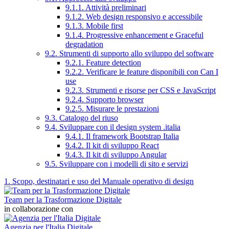
9.1.1. Attività preliminari
9.1.2. Web design responsivo e accessibile
9.1.3. Mobile first
9.1.4. Progressive enhancement e Graceful
degradation
9.2. Strumenti di supporto allo sviluppo del software
9.2.1. Feature detection
9.2.2. Verificare le feature disponibili con Can I
use
9.2.3. Strumenti e risorse per CSS e JavaScript
9.2.4. Supporto browser
9.2.5. Misurare le prestazioni
9.3. Catalogo del riuso
9.4. Sviluppare con il design system .italia
9.4.1. Il framework Bootstrap Italia
9.4.2. Il kit di sviluppo React
9.4.3. Il kit di sviluppo Angular
9.5. Sviluppare con i modelli di sito e servizi
1. Scopo, destinatari e uso del Manuale operativo di design
Team per la Trasformazione Digitale
in collaborazione con
Agenzia per l'Italia Digitale