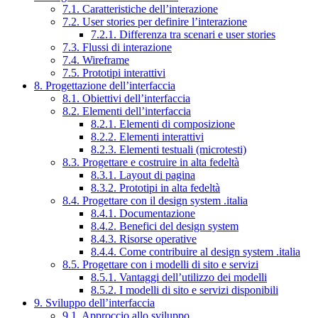
7.1. Caratteristiche dell’interazione
7.2. User stories per definire l’interazione
7.2.1. Differenza tra scenari e user stories
7.3. Flussi di interazione
7.4. Wireframe
7.5. Prototipi interattivi
8. Progettazione dell’interfaccia
8.1. Obiettivi dell’interfaccia
8.2. Elementi dell’interfaccia
8.2.1. Elementi di composizione
8.2.2. Elementi interattivi
8.2.3. Elementi testuali (microtesti)
8.3. Progettare e costruire in alta fedeltà
8.3.1. Layout di pagina
8.3.2. Prototipi in alta fedeltà
8.4. Progettare con il design system .italia
8.4.1. Documentazione
8.4.2. Benefici del design system
8.4.3. Risorse operative
8.4.4. Come contribuire al design system .italia
8.5. Progettare con i modelli di sito e servizi
8.5.1. Vantaggi dell’utilizzo dei modelli
8.5.2. I modelli di sito e servizi disponibili
9. Sviluppo dell’interfaccia
9.1. Approccio allo sviluppo