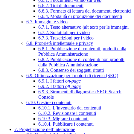
6.6.1. I documenti vanno sul web
6.6.2. Tipi di documenti
6.6.3. Formato di lettura dei documenti elettronici
6.6.4. Modalità di produzione dei documenti
6.7. Immagini e video
6.7.1. Testo alternativo (alt text) per le immagini
6.7.2. Sottotitoli per i video
6.7.3. Trascrizioni per i video
6.8. Proprietà intellettuale e privacy
6.8.1. Pubblicazione di contenuti prodotti dalla
Pubblica Amministrazione
6.8.2. Pubblicazione di contenuti non prodotti
dalla Pubblica Amministrazione
6.8.3. Consenso dei soggetti ritratti
6.9. Ottimizzazione per i motori di ricerca (SEO)
6.9.1. I fattori
on-page
6.9.2. I fattori
off-page
6.9.3. Strumenti di diagnostica SEO: Search
Console
6.10. Gestire i contenuti
6.10.1. L’inventario dei contenuti
6.10.2. Revisionare i contenuti
6.10.3. Migrare i contenuti
6.10.4. Pubblicare i contenuti
7. Progettazione dell’interazione