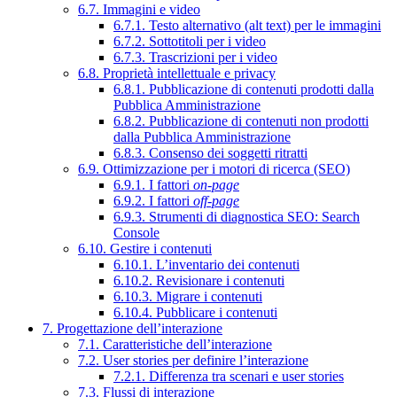
6.7. Immagini e video
6.7.1. Testo alternativo (alt text) per le immagini
6.7.2. Sottotitoli per i video
6.7.3. Trascrizioni per i video
6.8. Proprietà intellettuale e privacy
6.8.1. Pubblicazione di contenuti prodotti dalla
Pubblica Amministrazione
6.8.2. Pubblicazione di contenuti non prodotti
dalla Pubblica Amministrazione
6.8.3. Consenso dei soggetti ritratti
6.9. Ottimizzazione per i motori di ricerca (SEO)
6.9.1. I fattori
on-page
6.9.2. I fattori
off-page
6.9.3. Strumenti di diagnostica SEO: Search
Console
6.10. Gestire i contenuti
6.10.1. L’inventario dei contenuti
6.10.2. Revisionare i contenuti
6.10.3. Migrare i contenuti
6.10.4. Pubblicare i contenuti
7. Progettazione dell’interazione
7.1. Caratteristiche dell’interazione
7.2. User stories per definire l’interazione
7.2.1. Differenza tra scenari e user stories
7.3. Flussi di interazione