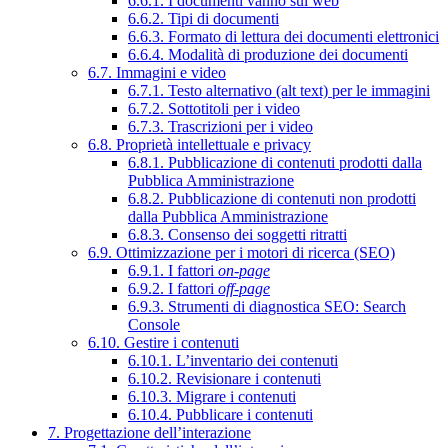
6.6.1. I documenti vanno sul web
6.6.2. Tipi di documenti
6.6.3. Formato di lettura dei documenti elettronici
6.6.4. Modalità di produzione dei documenti
6.7. Immagini e video
6.7.1. Testo alternativo (alt text) per le immagini
6.7.2. Sottotitoli per i video
6.7.3. Trascrizioni per i video
6.8. Proprietà intellettuale e privacy
6.8.1. Pubblicazione di contenuti prodotti dalla
Pubblica Amministrazione
6.8.2. Pubblicazione di contenuti non prodotti
dalla Pubblica Amministrazione
6.8.3. Consenso dei soggetti ritratti
6.9. Ottimizzazione per i motori di ricerca (SEO)
6.9.1. I fattori
on-page
6.9.2. I fattori
off-page
6.9.3. Strumenti di diagnostica SEO: Search
Console
6.10. Gestire i contenuti
6.10.1. L’inventario dei contenuti
6.10.2. Revisionare i contenuti
6.10.3. Migrare i contenuti
6.10.4. Pubblicare i contenuti
7. Progettazione dell’interazione