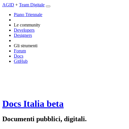
AGID
+
Team Digitale
Piano Triennale
Le community
Developers
Designers
Gli strumenti
Forum
Docs
GitHub
Docs Italia
beta
Documenti pubblici, digitali.