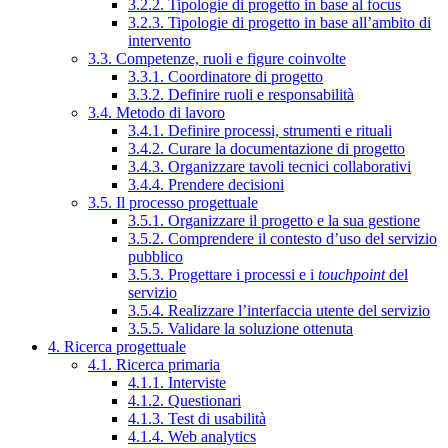
3.2.2. Tipologie di progetto in base al focus
3.2.3. Tipologie di progetto in base all’ambito di
intervento
3.3. Competenze, ruoli e figure coinvolte
3.3.1. Coordinatore di progetto
3.3.2. Definire ruoli e responsabilità
3.4. Metodo di lavoro
3.4.1. Definire processi, strumenti e rituali
3.4.2. Curare la documentazione di progetto
3.4.3. Organizzare tavoli tecnici collaborativi
3.4.4. Prendere decisioni
3.5. Il processo progettuale
3.5.1. Organizzare il progetto e la sua gestione
3.5.2. Comprendere il contesto d’uso del servizio
pubblico
3.5.3. Progettare i processi e i
touchpoint
del
servizio
3.5.4. Realizzare l’interfaccia utente del servizio
3.5.5. Validare la soluzione ottenuta
4. Ricerca progettuale
4.1. Ricerca primaria
4.1.1. Interviste
4.1.2. Questionari
4.1.3. Test di usabilità
4.1.4. Web analytics