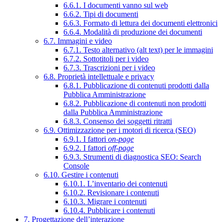
6.6.1. I documenti vanno sul web
6.6.2. Tipi di documenti
6.6.3. Formato di lettura dei documenti elettronici
6.6.4. Modalità di produzione dei documenti
6.7. Immagini e video
6.7.1. Testo alternativo (alt text) per le immagini
6.7.2. Sottotitoli per i video
6.7.3. Trascrizioni per i video
6.8. Proprietà intellettuale e privacy
6.8.1. Pubblicazione di contenuti prodotti dalla
Pubblica Amministrazione
6.8.2. Pubblicazione di contenuti non prodotti
dalla Pubblica Amministrazione
6.8.3. Consenso dei soggetti ritratti
6.9. Ottimizzazione per i motori di ricerca (SEO)
6.9.1. I fattori
on-page
6.9.2. I fattori
off-page
6.9.3. Strumenti di diagnostica SEO: Search
Console
6.10. Gestire i contenuti
6.10.1. L’inventario dei contenuti
6.10.2. Revisionare i contenuti
6.10.3. Migrare i contenuti
6.10.4. Pubblicare i contenuti
7. Progettazione dell’interazione