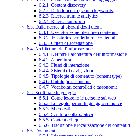
6.2.1. Content discovery
6.2.2. Dati di ricerca (search keywords)
6.2.3. Ricerca tramite analytics
6.2.4. Ricerca sui forum
6.3. Dalla ricerca ai bisogni degli utenti
6.3.1. User stories per definire i contenuti
6.3.2. Job stories per definire i contenuti
6.3.3. Criteri di accettazione
6.4. Architettura dell’informazione
6.4.1. Definire l’architettura dell’informazione
6.4.2. Alberatura
6.4.3. Flussi di interazione
6.4.4. Sistemi di navigazione
6.4.5. Tipologie di contenuto (content type)
6.4.6. Ontologie e standard
6.4.7. Vocabolari controllati e tassonomie
6.5. Scrittura e linguaggio
6.5.1. Come leggono le persone sul web
6.5.2. Le regole per un linguaggio semplice
6.5.3. Microtesti
6.5.4. Scrittura collaborativa
6.5.5. Content critique
6.5.6. Traduzione e localizzazione dei contenuti
6.6. Documenti