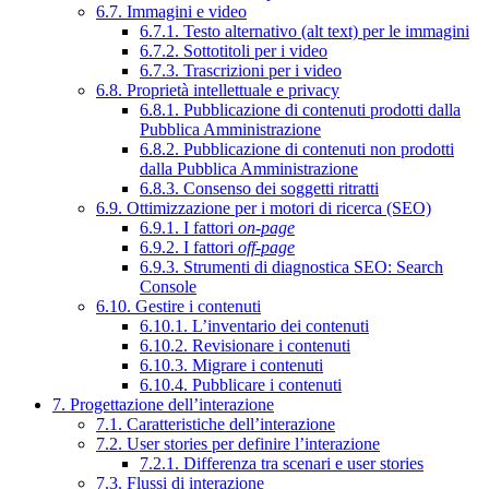
6.7. Immagini e video
6.7.1. Testo alternativo (alt text) per le immagini
6.7.2. Sottotitoli per i video
6.7.3. Trascrizioni per i video
6.8. Proprietà intellettuale e privacy
6.8.1. Pubblicazione di contenuti prodotti dalla
Pubblica Amministrazione
6.8.2. Pubblicazione di contenuti non prodotti
dalla Pubblica Amministrazione
6.8.3. Consenso dei soggetti ritratti
6.9. Ottimizzazione per i motori di ricerca (SEO)
6.9.1. I fattori
on-page
6.9.2. I fattori
off-page
6.9.3. Strumenti di diagnostica SEO: Search
Console
6.10. Gestire i contenuti
6.10.1. L’inventario dei contenuti
6.10.2. Revisionare i contenuti
6.10.3. Migrare i contenuti
6.10.4. Pubblicare i contenuti
7. Progettazione dell’interazione
7.1. Caratteristiche dell’interazione
7.2. User stories per definire l’interazione
7.2.1. Differenza tra scenari e user stories
7.3. Flussi di interazione