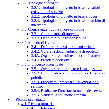
3.2. Tipologie di progetti
3.2.1. Tipologie di progetto in base agli attori
coinvolti nel servizio
3.2.2. Tipologie di progetto in base al focus
3.2.3. Tipologie di progetto in base all’ambito di
intervento
3.3. Competenze, ruoli e figure coinvolte
3.3.1. Coordinatore di progetto
3.3.2. Definire ruoli e responsabilità
3.4. Metodo di lavoro
3.4.1. Definire processi, strumenti e rituali
3.4.2. Curare la documentazione di progetto
3.4.3. Organizzare tavoli tecnici collaborativi
3.4.4. Prendere decisioni
3.5. Il processo progettuale
3.5.1. Organizzare il progetto e la sua gestione
3.5.2. Comprendere il contesto d’uso del servizio
pubblico
3.5.3. Progettare i processi e i
touchpoint
del
servizio
3.5.4. Realizzare l’interfaccia utente del servizio
3.5.5. Validare la soluzione ottenuta
4. Ricerca progettuale
4.1. Ricerca primaria
4.1.1. Interviste