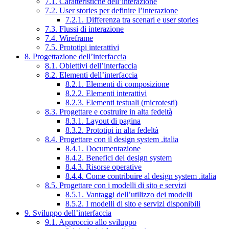
7.1. Caratteristiche dell’interazione
7.2. User stories per definire l’interazione
7.2.1. Differenza tra scenari e user stories
7.3. Flussi di interazione
7.4. Wireframe
7.5. Prototipi interattivi
8. Progettazione dell’interfaccia
8.1. Obiettivi dell’interfaccia
8.2. Elementi dell’interfaccia
8.2.1. Elementi di composizione
8.2.2. Elementi interattivi
8.2.3. Elementi testuali (microtesti)
8.3. Progettare e costruire in alta fedeltà
8.3.1. Layout di pagina
8.3.2. Prototipi in alta fedeltà
8.4. Progettare con il design system .italia
8.4.1. Documentazione
8.4.2. Benefici del design system
8.4.3. Risorse operative
8.4.4. Come contribuire al design system .italia
8.5. Progettare con i modelli di sito e servizi
8.5.1. Vantaggi dell’utilizzo dei modelli
8.5.2. I modelli di sito e servizi disponibili
9. Sviluppo dell’interfaccia
9.1. Approccio allo sviluppo