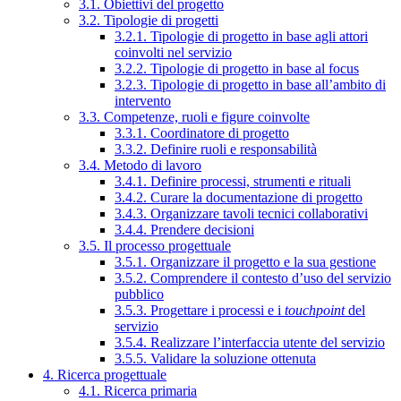
3.1. Obiettivi del progetto
3.2. Tipologie di progetti
3.2.1. Tipologie di progetto in base agli attori
coinvolti nel servizio
3.2.2. Tipologie di progetto in base al focus
3.2.3. Tipologie di progetto in base all’ambito di
intervento
3.3. Competenze, ruoli e figure coinvolte
3.3.1. Coordinatore di progetto
3.3.2. Definire ruoli e responsabilità
3.4. Metodo di lavoro
3.4.1. Definire processi, strumenti e rituali
3.4.2. Curare la documentazione di progetto
3.4.3. Organizzare tavoli tecnici collaborativi
3.4.4. Prendere decisioni
3.5. Il processo progettuale
3.5.1. Organizzare il progetto e la sua gestione
3.5.2. Comprendere il contesto d’uso del servizio
pubblico
3.5.3. Progettare i processi e i
touchpoint
del
servizio
3.5.4. Realizzare l’interfaccia utente del servizio
3.5.5. Validare la soluzione ottenuta
4. Ricerca progettuale
4.1. Ricerca primaria