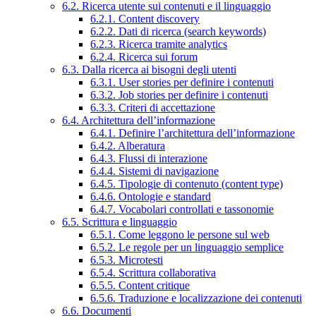
6.2. Ricerca utente sui contenuti e il linguaggio
6.2.1. Content discovery
6.2.2. Dati di ricerca (search keywords)
6.2.3. Ricerca tramite analytics
6.2.4. Ricerca sui forum
6.3. Dalla ricerca ai bisogni degli utenti
6.3.1. User stories per definire i contenuti
6.3.2. Job stories per definire i contenuti
6.3.3. Criteri di accettazione
6.4. Architettura dell’informazione
6.4.1. Definire l’architettura dell’informazione
6.4.2. Alberatura
6.4.3. Flussi di interazione
6.4.4. Sistemi di navigazione
6.4.5. Tipologie di contenuto (content type)
6.4.6. Ontologie e standard
6.4.7. Vocabolari controllati e tassonomie
6.5. Scrittura e linguaggio
6.5.1. Come leggono le persone sul web
6.5.2. Le regole per un linguaggio semplice
6.5.3. Microtesti
6.5.4. Scrittura collaborativa
6.5.5. Content critique
6.5.6. Traduzione e localizzazione dei contenuti
6.6. Documenti