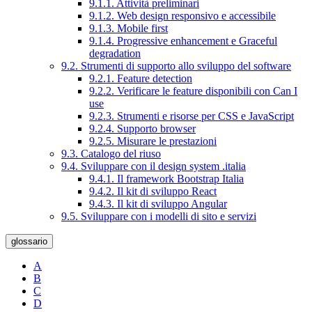
9.1.1. Attività preliminari
9.1.2. Web design responsivo e accessibile
9.1.3. Mobile first
9.1.4. Progressive enhancement e Graceful
degradation
9.2. Strumenti di supporto allo sviluppo del software
9.2.1. Feature detection
9.2.2. Verificare le feature disponibili con Can I
use
9.2.3. Strumenti e risorse per CSS e JavaScript
9.2.4. Supporto browser
9.2.5. Misurare le prestazioni
9.3. Catalogo del riuso
9.4. Sviluppare con il design system .italia
9.4.1. Il framework Bootstrap Italia
9.4.2. Il kit di sviluppo React
9.4.3. Il kit di sviluppo Angular
9.5. Sviluppare con i modelli di sito e servizi
glossario
A
B
C
D