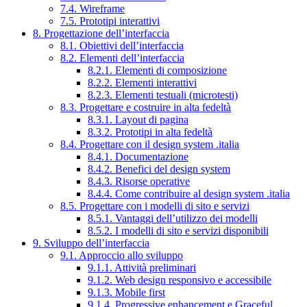
7.4. Wireframe
7.5. Prototipi interattivi
8. Progettazione dell’interfaccia
8.1. Obiettivi dell’interfaccia
8.2. Elementi dell’interfaccia
8.2.1. Elementi di composizione
8.2.2. Elementi interattivi
8.2.3. Elementi testuali (microtesti)
8.3. Progettare e costruire in alta fedeltà
8.3.1. Layout di pagina
8.3.2. Prototipi in alta fedeltà
8.4. Progettare con il design system .italia
8.4.1. Documentazione
8.4.2. Benefici del design system
8.4.3. Risorse operative
8.4.4. Come contribuire al design system .italia
8.5. Progettare con i modelli di sito e servizi
8.5.1. Vantaggi dell’utilizzo dei modelli
8.5.2. I modelli di sito e servizi disponibili
9. Sviluppo dell’interfaccia
9.1. Approccio allo sviluppo
9.1.1. Attività preliminari
9.1.2. Web design responsivo e accessibile
9.1.3. Mobile first
9.1.4. Progressive enhancement e Graceful