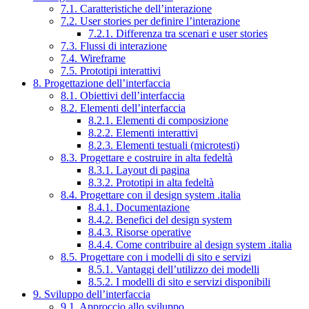
7.1. Caratteristiche dell’interazione
7.2. User stories per definire l’interazione
7.2.1. Differenza tra scenari e user stories
7.3. Flussi di interazione
7.4. Wireframe
7.5. Prototipi interattivi
8. Progettazione dell’interfaccia
8.1. Obiettivi dell’interfaccia
8.2. Elementi dell’interfaccia
8.2.1. Elementi di composizione
8.2.2. Elementi interattivi
8.2.3. Elementi testuali (microtesti)
8.3. Progettare e costruire in alta fedeltà
8.3.1. Layout di pagina
8.3.2. Prototipi in alta fedeltà
8.4. Progettare con il design system .italia
8.4.1. Documentazione
8.4.2. Benefici del design system
8.4.3. Risorse operative
8.4.4. Come contribuire al design system .italia
8.5. Progettare con i modelli di sito e servizi
8.5.1. Vantaggi dell’utilizzo dei modelli
8.5.2. I modelli di sito e servizi disponibili
9. Sviluppo dell’interfaccia
9.1. Approccio allo sviluppo