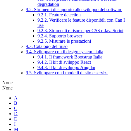
degradation
9.2. Strumenti di supporto allo sviluppo del software
9.2.1. Feature detection
9.2.2. Verificare le feature disponibili con Can I
use
9.2.3. Strumenti e risorse per CSS e JavaScript
9.2.4. Supporto browser
9.2.5. Misurare le prestazioni
9.3. Catalogo del riuso
9.4. Sviluppare con il design system .italia
9.4.1. Il framework Bootstrap Italia
9.4.2. Il kit di sviluppo React
9.4.3. Il kit di sviluppo Angular
9.5. Sviluppare con i modelli di sito e servizi
None
None
A
B
C
D
E
I
M