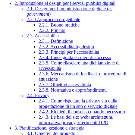
2. Introduzione al design per i servizi pubblici digitali
2.1. Design per l’amministrazione digitale (
e-
government
)
2.2. L’approccio progettuale
2.2.1. Buone pratiche
2.2.2. Principi
2.3. Accessibilità
2.3.1. Definizione
2.3.2. Accessibilità by design
2.3.3. Principi per l’accessibilità
2.3.4. Linee guida e criteri di successo
2.3.5. Come rilasciare una dichiarazione di
accessibilità
2.3.6. Meccanismo di feedback e procedura di
attuazione
2.3.7. Obiettivi accessibilità
2.3.8. Normativa e approfondimenti
2.4. Privacy
2.4.1. Come rispettare la privacy sin dalla
progettazione di un sito o servizio digitale
2.4.2. Richiedi il consenso quando necessario
2.4.3. Le basi del sito web: architettura,
informativa privacy, riferimenti DPO
3. Pianificazione, gestione e strategia
3.1. Obiettivi del progetto