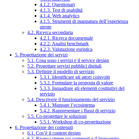
4.1.2. Questionari
4.1.3. Test di usabilità
4.1.4. Web analytics
4.1.5. Strumenti di mappatura dell’esperienza
utente
4.2. Ricerca secondaria
4.2.1. Ricerca documentale
4.2.2. Analisi benchmark
4.2.3. Valutazione euristica
5. Progettazione dei servizi
5.1. Cosa sono i servizi e il service design
5.2. Progettare servizi pubblici digitali
5.3. Definire il modello di servizio
5.3.1. Identificare gli attori coinvolti
5.3.2. Formulare la proposta di valore
5.3.3. Inquadrare gli elementi costitutivi del
servizio
5.4. Descrivere il funzionamento del servizio
5.4.1. Mappare l’ecosistema
5.4.2. Rappresentare i flussi di servizio
5.5. Co-progettare le soluzioni
5.5.1. Workshop di co-progettazione
6. Progettazione dei contenuti
6.1. Cos’è il content design
6.2. Ricerca utente sui contenuti e il linguaggio