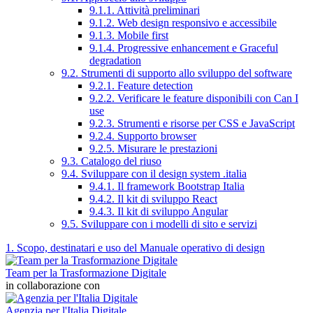
9.1.1. Attività preliminari
9.1.2. Web design responsivo e accessibile
9.1.3. Mobile first
9.1.4. Progressive enhancement e Graceful
degradation
9.2. Strumenti di supporto allo sviluppo del software
9.2.1. Feature detection
9.2.2. Verificare le feature disponibili con Can I
use
9.2.3. Strumenti e risorse per CSS e JavaScript
9.2.4. Supporto browser
9.2.5. Misurare le prestazioni
9.3. Catalogo del riuso
9.4. Sviluppare con il design system .italia
9.4.1. Il framework Bootstrap Italia
9.4.2. Il kit di sviluppo React
9.4.3. Il kit di sviluppo Angular
9.5. Sviluppare con i modelli di sito e servizi
1. Scopo, destinatari e uso del Manuale operativo di design
Team per la Trasformazione Digitale
in collaborazione con
Agenzia per l'Italia Digitale