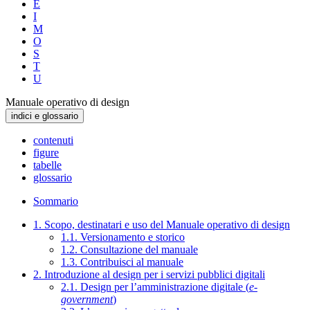
E
I
M
O
S
T
U
Manuale operativo di design
indici e glossario
contenuti
figure
tabelle
glossario
Sommario
1. Scopo, destinatari e uso del Manuale operativo di design
1.1. Versionamento e storico
1.2. Consultazione del manuale
1.3. Contribuisci al manuale
2. Introduzione al design per i servizi pubblici digitali
2.1. Design per l’amministrazione digitale (
e-
government
)