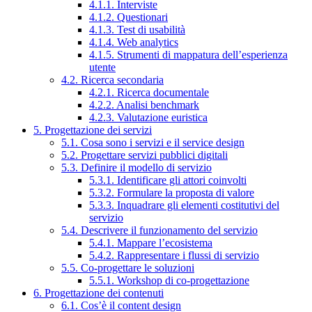
4.1.1. Interviste
4.1.2. Questionari
4.1.3. Test di usabilità
4.1.4. Web analytics
4.1.5. Strumenti di mappatura dell’esperienza
utente
4.2. Ricerca secondaria
4.2.1. Ricerca documentale
4.2.2. Analisi benchmark
4.2.3. Valutazione euristica
5. Progettazione dei servizi
5.1. Cosa sono i servizi e il service design
5.2. Progettare servizi pubblici digitali
5.3. Definire il modello di servizio
5.3.1. Identificare gli attori coinvolti
5.3.2. Formulare la proposta di valore
5.3.3. Inquadrare gli elementi costitutivi del
servizio
5.4. Descrivere il funzionamento del servizio
5.4.1. Mappare l’ecosistema
5.4.2. Rappresentare i flussi di servizio
5.5. Co-progettare le soluzioni
5.5.1. Workshop di co-progettazione
6. Progettazione dei contenuti
6.1. Cos’è il content design