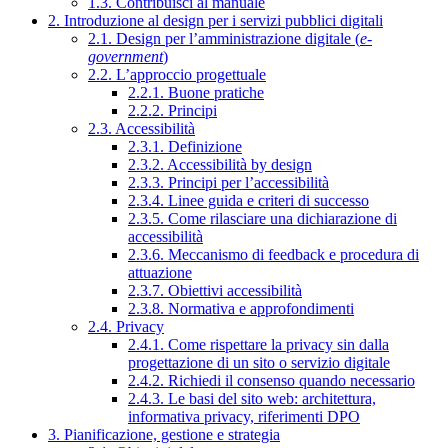
1.3. Contribuisci al manuale
2. Introduzione al design per i servizi pubblici digitali
2.1. Design per l’amministrazione digitale (
e-
government
)
2.2. L’approccio progettuale
2.2.1. Buone pratiche
2.2.2. Principi
2.3. Accessibilità
2.3.1. Definizione
2.3.2. Accessibilità by design
2.3.3. Principi per l’accessibilità
2.3.4. Linee guida e criteri di successo
2.3.5. Come rilasciare una dichiarazione di
accessibilità
2.3.6. Meccanismo di feedback e procedura di
attuazione
2.3.7. Obiettivi accessibilità
2.3.8. Normativa e approfondimenti
2.4. Privacy
2.4.1. Come rispettare la privacy sin dalla
progettazione di un sito o servizio digitale
2.4.2. Richiedi il consenso quando necessario
2.4.3. Le basi del sito web: architettura,
informativa privacy, riferimenti DPO
3. Pianificazione, gestione e strategia