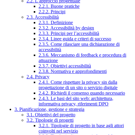
2.2. L’approccio progettuale
2.2.1. Buone pratiche
2.2.2. Principi
2.3. Accessibilità
2.3.1. Definizione
2.3.2. Accessibilità by design
2.3.3. Principi per l’accessibilità
2.3.4. Linee guida e criteri di successo
2.3.5. Come rilasciare una dichiarazione di
accessibilità
2.3.6. Meccanismo di feedback e procedura di
attuazione
2.3.7. Obiettivi accessibilità
2.3.8. Normativa e approfondimenti
2.4. Privacy
2.4.1. Come rispettare la privacy sin dalla
progettazione di un sito o servizio digitale
2.4.2. Richiedi il consenso quando necessario
2.4.3. Le basi del sito web: architettura,
informativa privacy, riferimenti DPO
3. Pianificazione, gestione e strategia
3.1. Obiettivi del progetto
3.2. Tipologie di progetti
3.2.1. Tipologie di progetto in base agli attori
coinvolti nel servizio