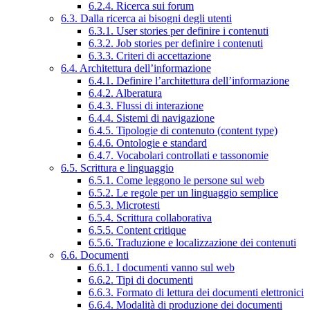
6.2.4. Ricerca sui forum
6.3. Dalla ricerca ai bisogni degli utenti
6.3.1. User stories per definire i contenuti
6.3.2. Job stories per definire i contenuti
6.3.3. Criteri di accettazione
6.4. Architettura dell’informazione
6.4.1. Definire l’architettura dell’informazione
6.4.2. Alberatura
6.4.3. Flussi di interazione
6.4.4. Sistemi di navigazione
6.4.5. Tipologie di contenuto (content type)
6.4.6. Ontologie e standard
6.4.7. Vocabolari controllati e tassonomie
6.5. Scrittura e linguaggio
6.5.1. Come leggono le persone sul web
6.5.2. Le regole per un linguaggio semplice
6.5.3. Microtesti
6.5.4. Scrittura collaborativa
6.5.5. Content critique
6.5.6. Traduzione e localizzazione dei contenuti
6.6. Documenti
6.6.1. I documenti vanno sul web
6.6.2. Tipi di documenti
6.6.3. Formato di lettura dei documenti elettronici
6.6.4. Modalità di produzione dei documenti