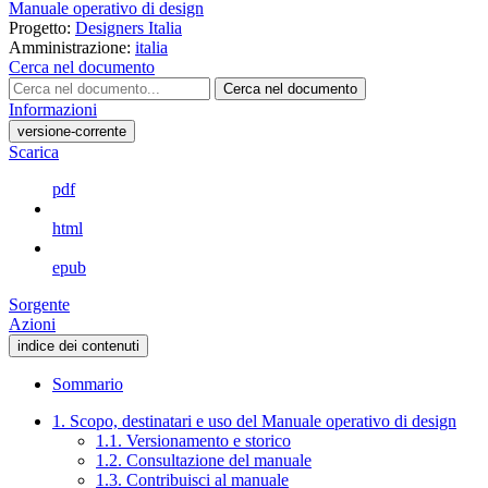
Manuale operativo di design
Progetto:
Designers Italia
Amministrazione:
italia
Cerca nel documento
Cerca nel documento
Informazioni
versione-corrente
Scarica
pdf
html
epub
Sorgente
Azioni
indice dei contenuti
Sommario
1. Scopo, destinatari e uso del Manuale operativo di design
1.1. Versionamento e storico
1.2. Consultazione del manuale
1.3. Contribuisci al manuale