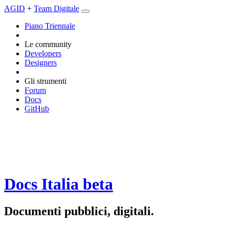
AGID
+
Team Digitale
Piano Triennale
Le community
Developers
Designers
Gli strumenti
Forum
Docs
GitHub
Docs Italia
beta
Documenti pubblici, digitali.