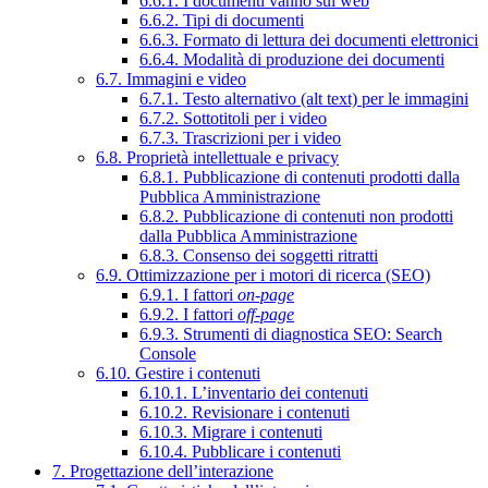
6.6.1. I documenti vanno sul web
6.6.2. Tipi di documenti
6.6.3. Formato di lettura dei documenti elettronici
6.6.4. Modalità di produzione dei documenti
6.7. Immagini e video
6.7.1. Testo alternativo (alt text) per le immagini
6.7.2. Sottotitoli per i video
6.7.3. Trascrizioni per i video
6.8. Proprietà intellettuale e privacy
6.8.1. Pubblicazione di contenuti prodotti dalla
Pubblica Amministrazione
6.8.2. Pubblicazione di contenuti non prodotti
dalla Pubblica Amministrazione
6.8.3. Consenso dei soggetti ritratti
6.9. Ottimizzazione per i motori di ricerca (SEO)
6.9.1. I fattori
on-page
6.9.2. I fattori
off-page
6.9.3. Strumenti di diagnostica SEO: Search
Console
6.10. Gestire i contenuti
6.10.1. L’inventario dei contenuti
6.10.2. Revisionare i contenuti
6.10.3. Migrare i contenuti
6.10.4. Pubblicare i contenuti
7. Progettazione dell’interazione