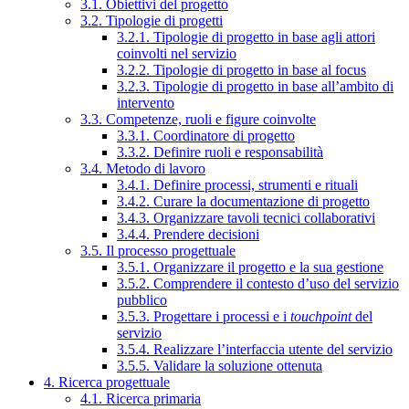
3.1. Obiettivi del progetto
3.2. Tipologie di progetti
3.2.1. Tipologie di progetto in base agli attori
coinvolti nel servizio
3.2.2. Tipologie di progetto in base al focus
3.2.3. Tipologie di progetto in base all’ambito di
intervento
3.3. Competenze, ruoli e figure coinvolte
3.3.1. Coordinatore di progetto
3.3.2. Definire ruoli e responsabilità
3.4. Metodo di lavoro
3.4.1. Definire processi, strumenti e rituali
3.4.2. Curare la documentazione di progetto
3.4.3. Organizzare tavoli tecnici collaborativi
3.4.4. Prendere decisioni
3.5. Il processo progettuale
3.5.1. Organizzare il progetto e la sua gestione
3.5.2. Comprendere il contesto d’uso del servizio
pubblico
3.5.3. Progettare i processi e i
touchpoint
del
servizio
3.5.4. Realizzare l’interfaccia utente del servizio
3.5.5. Validare la soluzione ottenuta
4. Ricerca progettuale
4.1. Ricerca primaria