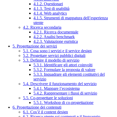
4.1.2. Questionari
4.1.3. Test di usabilità
4.1.4. Web analytics
4.1.5. Strumenti di mappatura dell’esperienza
utente
4.2. Ricerca secondaria
4.2.1. Ricerca documentale
4.2.2. Analisi benchmark
4.2.3. Valutazione euristica
5. Progettazione dei servizi
5.1. Cosa sono i servizi e il service design
5.2. Progettare servizi pubblici digitali
5.3. Definire il modello di servizio
5.3.1. Identificare gli attori coinvolti
5.3.2. Formulare la proposta di valore
5.3.3. Inquadrare gli elementi costitutivi del
servizio
5.4. Descrivere il funzionamento del servizio
5.4.1. Mappare l’ecosistema
5.4.2. Rappresentare i flussi di servizio
5.5. Co-progettare le soluzioni
5.5.1. Workshop di co-progettazione
6. Progettazione dei contenuti
6.1. Cos’è il content design
6.2. Ricerca utente sui contenuti e il linguaggio