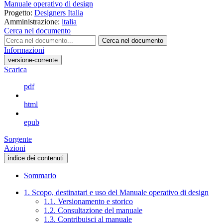
Manuale operativo di design
Progetto:
Designers Italia
Amministrazione:
italia
Cerca nel documento
Cerca nel documento
Informazioni
versione-corrente
Scarica
pdf
html
epub
Sorgente
Azioni
indice dei contenuti
Sommario
1. Scopo, destinatari e uso del Manuale operativo di design
1.1. Versionamento e storico
1.2. Consultazione del manuale
1.3. Contribuisci al manuale