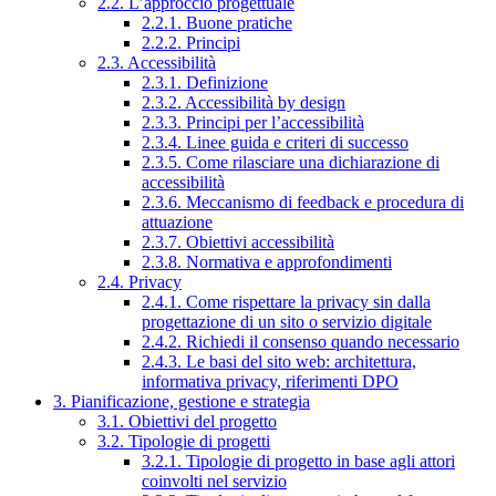
2.2. L’approccio progettuale
2.2.1. Buone pratiche
2.2.2. Principi
2.3. Accessibilità
2.3.1. Definizione
2.3.2. Accessibilità by design
2.3.3. Principi per l’accessibilità
2.3.4. Linee guida e criteri di successo
2.3.5. Come rilasciare una dichiarazione di
accessibilità
2.3.6. Meccanismo di feedback e procedura di
attuazione
2.3.7. Obiettivi accessibilità
2.3.8. Normativa e approfondimenti
2.4. Privacy
2.4.1. Come rispettare la privacy sin dalla
progettazione di un sito o servizio digitale
2.4.2. Richiedi il consenso quando necessario
2.4.3. Le basi del sito web: architettura,
informativa privacy, riferimenti DPO
3. Pianificazione, gestione e strategia
3.1. Obiettivi del progetto
3.2. Tipologie di progetti
3.2.1. Tipologie di progetto in base agli attori
coinvolti nel servizio