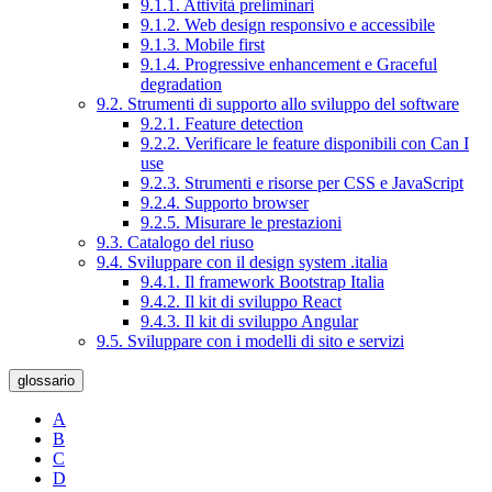
9.1.1. Attività preliminari
9.1.2. Web design responsivo e accessibile
9.1.3. Mobile first
9.1.4. Progressive enhancement e Graceful
degradation
9.2. Strumenti di supporto allo sviluppo del software
9.2.1. Feature detection
9.2.2. Verificare le feature disponibili con Can I
use
9.2.3. Strumenti e risorse per CSS e JavaScript
9.2.4. Supporto browser
9.2.5. Misurare le prestazioni
9.3. Catalogo del riuso
9.4. Sviluppare con il design system .italia
9.4.1. Il framework Bootstrap Italia
9.4.2. Il kit di sviluppo React
9.4.3. Il kit di sviluppo Angular
9.5. Sviluppare con i modelli di sito e servizi
glossario
A
B
C
D