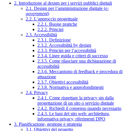
2. Introduzione al design per i servizi pubblici digitali
2.1. Design per l’amministrazione digitale (
e-
government
)
2.2. L’approccio progettuale
2.2.1. Buone pratiche
2.2.2. Principi
2.3. Accessibilità
2.3.1. Definizione
2.3.2. Accessibilità by design
2.3.3. Principi per l’accessibilità
2.3.4. Linee guida e criteri di successo
2.3.5. Come rilasciare una dichiarazione di
accessibilità
2.3.6. Meccanismo di feedback e procedura di
attuazione
2.3.7. Obiettivi accessibilità
2.3.8. Normativa e approfondimenti
2.4. Privacy
2.4.1. Come rispettare la privacy sin dalla
progettazione di un sito o servizio digitale
2.4.2. Richiedi il consenso quando necessario
2.4.3. Le basi del sito web: architettura,
informativa privacy, riferimenti DPO
3. Pianificazione, gestione e strategia
3.1. Obiettivi del progetto