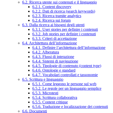
6.2. Ricerca utente sui contenuti e il linguaggio
6.2.1. Content discovery
6.2.2. Dati di ricerca (search keywords)
6.2.3. Ricerca tramite analytics
6.2.4. Ricerca sui forum
6.3. Dalla ricerca ai bisogni degli utenti
6.3.1. User stories per definire i contenuti
6.3.2. Job stories per definire i contenuti
6.3.3. Criteri di accettazione
6.4. Architettura dell’informazione
6.4.1. Definire l’architettura dell’informazione
6.4.2. Alberatura
6.4.3. Flussi di interazione
6.4.4. Sistemi di navigazione
6.4.5. Tipologie di contenuto (content type)
6.4.6. Ontologie e standard
6.4.7. Vocabolari controllati e tassonomie
6.5. Scrittura e linguaggio
6.5.1. Come leggono le persone sul web
6.5.2. Le regole per un linguaggio semplice
6.5.3. Microtesti
6.5.4. Scrittura collaborativa
6.5.5. Content critique
6.5.6. Traduzione e localizzazione dei contenuti
6.6. Documenti