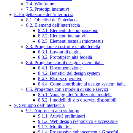
7.4. Wireframe
7.5. Prototipi interattivi
8. Progettazione dell’interfaccia
8.1. Obiettivi dell’interfaccia
8.2. Elementi dell’interfaccia
8.2.1. Elementi di composizione
8.2.2. Elementi interattivi
8.2.3. Elementi testuali (microtesti)
8.3. Progettare e costruire in alta fedeltà
8.3.1. Layout di pagina
8.3.2. Prototipi in alta fedeltà
8.4. Progettare con il design system .italia
8.4.1. Documentazione
8.4.2. Benefici del design system
8.4.3. Risorse operative
8.4.4. Come contribuire al design system .italia
8.5. Progettare con i modelli di sito e servizi
8.5.1. Vantaggi dell’utilizzo dei modelli
8.5.2. I modelli di sito e servizi disponibili
9. Sviluppo dell’interfaccia
9.1. Approccio allo sviluppo
9.1.1. Attività preliminari
9.1.2. Web design responsivo e accessibile
9.1.3. Mobile first
9.1.4. Progressive enhancement e Graceful