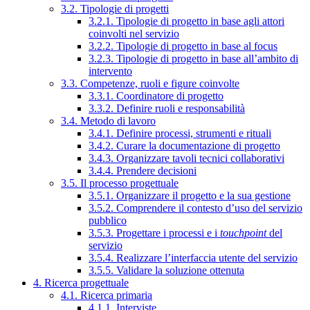
3.2. Tipologie di progetti
3.2.1. Tipologie di progetto in base agli attori
coinvolti nel servizio
3.2.2. Tipologie di progetto in base al focus
3.2.3. Tipologie di progetto in base all’ambito di
intervento
3.3. Competenze, ruoli e figure coinvolte
3.3.1. Coordinatore di progetto
3.3.2. Definire ruoli e responsabilità
3.4. Metodo di lavoro
3.4.1. Definire processi, strumenti e rituali
3.4.2. Curare la documentazione di progetto
3.4.3. Organizzare tavoli tecnici collaborativi
3.4.4. Prendere decisioni
3.5. Il processo progettuale
3.5.1. Organizzare il progetto e la sua gestione
3.5.2. Comprendere il contesto d’uso del servizio
pubblico
3.5.3. Progettare i processi e i
touchpoint
del
servizio
3.5.4. Realizzare l’interfaccia utente del servizio
3.5.5. Validare la soluzione ottenuta
4. Ricerca progettuale
4.1. Ricerca primaria
4.1.1. Interviste