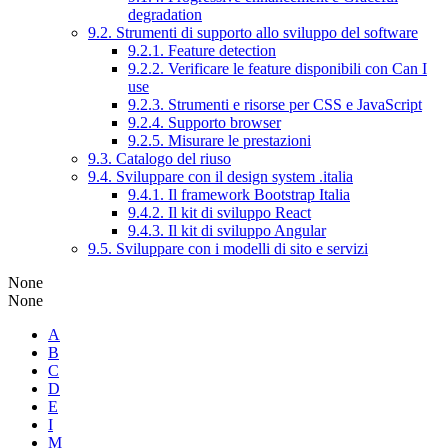
degradation
9.2. Strumenti di supporto allo sviluppo del software
9.2.1. Feature detection
9.2.2. Verificare le feature disponibili con Can I
use
9.2.3. Strumenti e risorse per CSS e JavaScript
9.2.4. Supporto browser
9.2.5. Misurare le prestazioni
9.3. Catalogo del riuso
9.4. Sviluppare con il design system .italia
9.4.1. Il framework Bootstrap Italia
9.4.2. Il kit di sviluppo React
9.4.3. Il kit di sviluppo Angular
9.5. Sviluppare con i modelli di sito e servizi
None
None
A
B
C
D
E
I
M