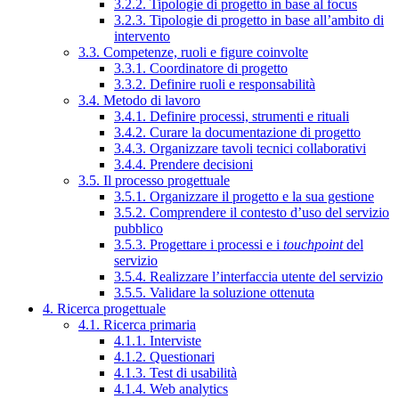
3.2.2. Tipologie di progetto in base al focus
3.2.3. Tipologie di progetto in base all’ambito di
intervento
3.3. Competenze, ruoli e figure coinvolte
3.3.1. Coordinatore di progetto
3.3.2. Definire ruoli e responsabilità
3.4. Metodo di lavoro
3.4.1. Definire processi, strumenti e rituali
3.4.2. Curare la documentazione di progetto
3.4.3. Organizzare tavoli tecnici collaborativi
3.4.4. Prendere decisioni
3.5. Il processo progettuale
3.5.1. Organizzare il progetto e la sua gestione
3.5.2. Comprendere il contesto d’uso del servizio
pubblico
3.5.3. Progettare i processi e i
touchpoint
del
servizio
3.5.4. Realizzare l’interfaccia utente del servizio
3.5.5. Validare la soluzione ottenuta
4. Ricerca progettuale
4.1. Ricerca primaria
4.1.1. Interviste
4.1.2. Questionari
4.1.3. Test di usabilità
4.1.4. Web analytics