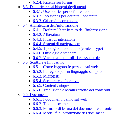
6.2.4. Ricerca sui forum
6.3. Dalla ricerca ai bisogni degli utenti
6.3.1. User stories per definire i contenuti
6.3.2. Job stories per definire i contenuti
6.3.3. Criteri di accettazione
6.4. Architettura dell’informazione
6.4.1. Definire l’architettura dell’informazione
6.4.2. Alberatura
6.4.3. Flussi di interazione
6.4.4. Sistemi di navigazione
6.4.5. Tipologie di contenuto (content type)
6.4.6. Ontologie e standard
6.4.7. Vocabolari controllati e tassonomie
6.5. Scrittura e linguaggio
6.5.1. Come leggono le persone sul web
6.5.2. Le regole per un linguaggio semplice
6.5.3. Microtesti
6.5.4. Scrittura collaborativa
6.5.5. Content critique
6.5.6. Traduzione e localizzazione dei contenuti
6.6. Documenti
6.6.1. I documenti vanno sul web
6.6.2. Tipi di documenti
6.6.3. Formato di lettura dei documenti elettronici
6.6.4. Modalità di produzione dei documenti