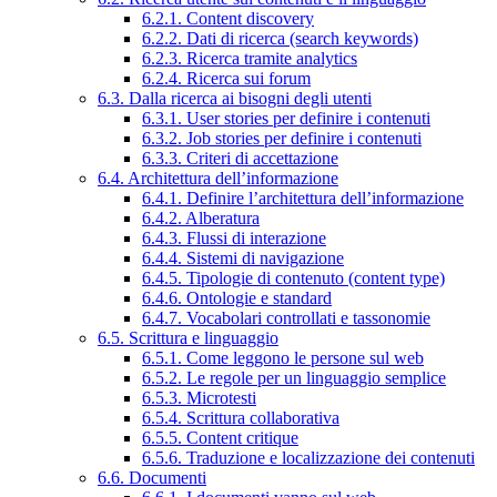
6.2.1. Content discovery
6.2.2. Dati di ricerca (search keywords)
6.2.3. Ricerca tramite analytics
6.2.4. Ricerca sui forum
6.3. Dalla ricerca ai bisogni degli utenti
6.3.1. User stories per definire i contenuti
6.3.2. Job stories per definire i contenuti
6.3.3. Criteri di accettazione
6.4. Architettura dell’informazione
6.4.1. Definire l’architettura dell’informazione
6.4.2. Alberatura
6.4.3. Flussi di interazione
6.4.4. Sistemi di navigazione
6.4.5. Tipologie di contenuto (content type)
6.4.6. Ontologie e standard
6.4.7. Vocabolari controllati e tassonomie
6.5. Scrittura e linguaggio
6.5.1. Come leggono le persone sul web
6.5.2. Le regole per un linguaggio semplice
6.5.3. Microtesti
6.5.4. Scrittura collaborativa
6.5.5. Content critique
6.5.6. Traduzione e localizzazione dei contenuti
6.6. Documenti