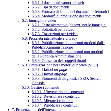
6.6.1. I documenti vanno sul web
6.6.2. Tipi di documenti
6.6.3. Formato di lettura dei documenti elettronici
6.6.4. Modalità di produzione dei documenti
6.7. Immagini e video
6.7.1. Testo alternativo (alt text) per le immagini
6.7.2. Sottotitoli per i video
6.7.3. Trascrizioni per i video
6.8. Proprietà intellettuale e privacy
6.8.1. Pubblicazione di contenuti prodotti dalla
Pubblica Amministrazione
6.8.2. Pubblicazione di contenuti non prodotti
dalla Pubblica Amministrazione
6.8.3. Consenso dei soggetti ritratti
6.9. Ottimizzazione per i motori di ricerca (SEO)
6.9.1. I fattori
on-page
6.9.2. I fattori
off-page
6.9.3. Strumenti di diagnostica SEO: Search
Console
6.10. Gestire i contenuti
6.10.1. L’inventario dei contenuti
6.10.2. Revisionare i contenuti
6.10.3. Migrare i contenuti
6.10.4. Pubblicare i contenuti
7. Progettazione dell’interazione