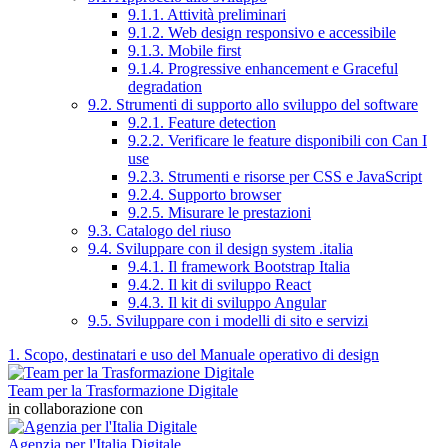
9.1.1. Attività preliminari
9.1.2. Web design responsivo e accessibile
9.1.3. Mobile first
9.1.4. Progressive enhancement e Graceful
degradation
9.2. Strumenti di supporto allo sviluppo del software
9.2.1. Feature detection
9.2.2. Verificare le feature disponibili con Can I
use
9.2.3. Strumenti e risorse per CSS e JavaScript
9.2.4. Supporto browser
9.2.5. Misurare le prestazioni
9.3. Catalogo del riuso
9.4. Sviluppare con il design system .italia
9.4.1. Il framework Bootstrap Italia
9.4.2. Il kit di sviluppo React
9.4.3. Il kit di sviluppo Angular
9.5. Sviluppare con i modelli di sito e servizi
1. Scopo, destinatari e uso del Manuale operativo di design
Team per la Trasformazione Digitale
in collaborazione con
Agenzia per l'Italia Digitale