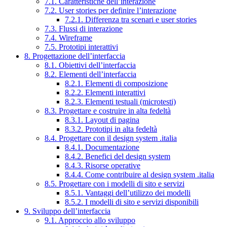
7.1. Caratteristiche dell’interazione
7.2. User stories per definire l’interazione
7.2.1. Differenza tra scenari e user stories
7.3. Flussi di interazione
7.4. Wireframe
7.5. Prototipi interattivi
8. Progettazione dell’interfaccia
8.1. Obiettivi dell’interfaccia
8.2. Elementi dell’interfaccia
8.2.1. Elementi di composizione
8.2.2. Elementi interattivi
8.2.3. Elementi testuali (microtesti)
8.3. Progettare e costruire in alta fedeltà
8.3.1. Layout di pagina
8.3.2. Prototipi in alta fedeltà
8.4. Progettare con il design system .italia
8.4.1. Documentazione
8.4.2. Benefici del design system
8.4.3. Risorse operative
8.4.4. Come contribuire al design system .italia
8.5. Progettare con i modelli di sito e servizi
8.5.1. Vantaggi dell’utilizzo dei modelli
8.5.2. I modelli di sito e servizi disponibili
9. Sviluppo dell’interfaccia
9.1. Approccio allo sviluppo