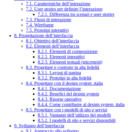
7.1. Caratteristiche dell’interazione
7.2. User stories per definire l’interazione
7.2.1. Differenza tra scenari e user stories
7.3. Flussi di interazione
7.4. Wireframe
7.5. Prototipi interattivi
8. Progettazione dell’interfaccia
8.1. Obiettivi dell’interfaccia
8.2. Elementi dell’interfaccia
8.2.1. Elementi di composizione
8.2.2. Elementi interattivi
8.2.3. Elementi testuali (microtesti)
8.3. Progettare e costruire in alta fedeltà
8.3.1. Layout di pagina
8.3.2. Prototipi in alta fedeltà
8.4. Progettare con il design system .italia
8.4.1. Documentazione
8.4.2. Benefici del design system
8.4.3. Risorse operative
8.4.4. Come contribuire al design system .italia
8.5. Progettare con i modelli di sito e servizi
8.5.1. Vantaggi dell’utilizzo dei modelli
8.5.2. I modelli di sito e servizi disponibili
9. Sviluppo dell’interfaccia
9.1. Approccio allo sviluppo