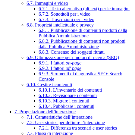
6.7. Immagini e video
6.7.1. Testo alternativo (alt text) per le immagini
6.7.2. Sottotitoli per i video
6.7.3. Trascrizioni per i video
6.8. Proprietà intellettuale e privacy
6.8.1. Pubblicazione di contenuti prodotti dalla
Pubblica Amministrazione
6.8.2. Pubblicazione di contenuti non prodotti
dalla Pubblica Amministrazione
6.8.3. Consenso dei soggetti ritratti
6.9. Ottimizzazione per i motori di ricerca (SEO)
6.9.1. I fattori
on-page
6.9.2. I fattori
off-page
6.9.3. Strumenti di diagnostica SEO: Search
Console
6.10. Gestire i contenuti
6.10.1. L’inventario dei contenuti
6.10.2. Revisionare i contenuti
6.10.3. Migrare i contenuti
6.10.4. Pubblicare i contenuti
7. Progettazione dell’interazione
7.1. Caratteristiche dell’interazione
7.2. User stories per definire l’interazione
7.2.1. Differenza tra scenari e user stories
7.3. Flussi di interazione