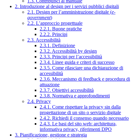
1.3. Contribuisci al manuale
2. Introduzione al design per i servizi pubblici digitali
2.1. Design per l’amministrazione digitale (
e-
government
)
2.2. L’approccio progettuale
2.2.1. Buone pratiche
2.2.2. Principi
2.3. Accessibilità
2.3.1. Definizione
2.3.2. Accessibilità by design
2.3.3. Principi per l’accessibilità
2.3.4. Linee guida e criteri di successo
2.3.5. Come rilasciare una dichiarazione di
accessibilità
2.3.6. Meccanismo di feedback e procedura di
attuazione
2.3.7. Obiettivi accessibilità
2.3.8. Normativa e approfondimenti
2.4. Privacy
2.4.1. Come rispettare la privacy sin dalla
progettazione di un sito o servizio digitale
2.4.2. Richiedi il consenso quando necessario
2.4.3. Le basi del sito web: architettura,
informativa privacy, riferimenti DPO
3. Pianificazione, gestione e strategia