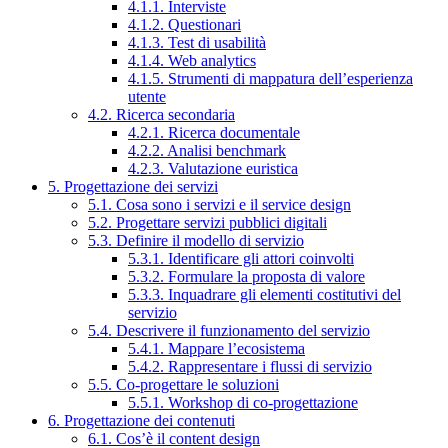
4.1.1. Interviste
4.1.2. Questionari
4.1.3. Test di usabilità
4.1.4. Web analytics
4.1.5. Strumenti di mappatura dell’esperienza
utente
4.2. Ricerca secondaria
4.2.1. Ricerca documentale
4.2.2. Analisi benchmark
4.2.3. Valutazione euristica
5. Progettazione dei servizi
5.1. Cosa sono i servizi e il service design
5.2. Progettare servizi pubblici digitali
5.3. Definire il modello di servizio
5.3.1. Identificare gli attori coinvolti
5.3.2. Formulare la proposta di valore
5.3.3. Inquadrare gli elementi costitutivi del
servizio
5.4. Descrivere il funzionamento del servizio
5.4.1. Mappare l’ecosistema
5.4.2. Rappresentare i flussi di servizio
5.5. Co-progettare le soluzioni
5.5.1. Workshop di co-progettazione
6. Progettazione dei contenuti
6.1. Cos’è il content design