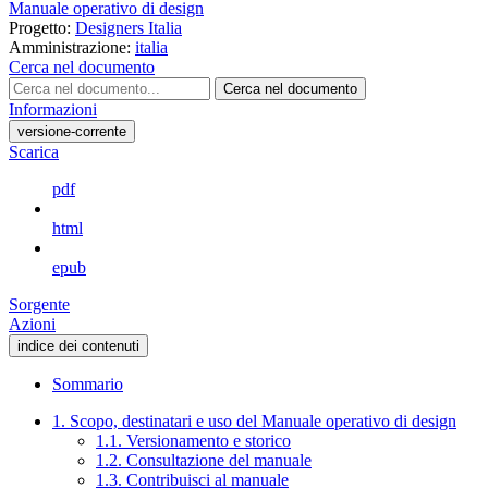
Manuale operativo di design
Progetto:
Designers Italia
Amministrazione:
italia
Cerca nel documento
Cerca nel documento
Informazioni
versione-corrente
Scarica
pdf
html
epub
Sorgente
Azioni
indice dei contenuti
Sommario
1. Scopo, destinatari e uso del Manuale operativo di design
1.1. Versionamento e storico
1.2. Consultazione del manuale
1.3. Contribuisci al manuale