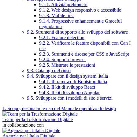
9.1.1. Attività preliminari
9.1.2. Web design responsivo e accessibile
9.1.3. Mobile first
9.1.4. Progressive enhancement e Graceful
degradation
9.2. Strumenti di supporto allo sviluppo del software
9.2.1. Feature detection
9.2.2. Verificare le feature disponibili con Can I
use
9.2.3. Strumenti e risorse per CSS e JavaScript
9.2.4. Supporto browser
9.2.5. Misurare le prestazioni
9.3. Catalogo del riuso
9.4. Sviluppare con il design system .italia
9.4.1. Il framework Bootstrap Italia
9.4.2. Il kit di sviluppo React
9.4.3. Il kit di sviluppo Angular
9.5. Sviluppare con i modelli di sito e servizi
1. Scopo, destinatari e uso del Manuale operativo di design
Team per la Trasformazione Digitale
in collaborazione con
Agenzia per l'Italia Digitale