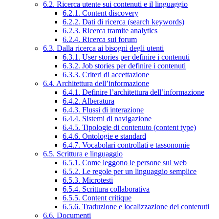
6.2. Ricerca utente sui contenuti e il linguaggio
6.2.1. Content discovery
6.2.2. Dati di ricerca (search keywords)
6.2.3. Ricerca tramite analytics
6.2.4. Ricerca sui forum
6.3. Dalla ricerca ai bisogni degli utenti
6.3.1. User stories per definire i contenuti
6.3.2. Job stories per definire i contenuti
6.3.3. Criteri di accettazione
6.4. Architettura dell’informazione
6.4.1. Definire l’architettura dell’informazione
6.4.2. Alberatura
6.4.3. Flussi di interazione
6.4.4. Sistemi di navigazione
6.4.5. Tipologie di contenuto (content type)
6.4.6. Ontologie e standard
6.4.7. Vocabolari controllati e tassonomie
6.5. Scrittura e linguaggio
6.5.1. Come leggono le persone sul web
6.5.2. Le regole per un linguaggio semplice
6.5.3. Microtesti
6.5.4. Scrittura collaborativa
6.5.5. Content critique
6.5.6. Traduzione e localizzazione dei contenuti
6.6. Documenti