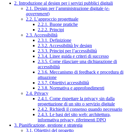
2. Introduzione al design per i servizi pubblici digitali
2.1. Design per l’amministrazione digitale (
e-
government
)
2.2. L’approccio progettuale
2.2.1. Buone pratiche
2.2.2. Principi
2.3. Accessibilità
2.3.1. Definizione
2.3.2. Accessibilità by design
2.3.3. Principi per l’accessibilità
2.3.4. Linee guida e criteri di successo
2.3.5. Come rilasciare una dichiarazione di
accessibilità
2.3.6. Meccanismo di feedback e procedura di
attuazione
2.3.7. Obiettivi accessibilità
2.3.8. Normativa e approfondimenti
2.4. Privacy
2.4.1. Come rispettare la privacy sin dalla
progettazione di un sito o servizio digitale
2.4.2. Richiedi il consenso quando necessario
2.4.3. Le basi del sito web: architettura,
informativa privacy, riferimenti DPO
3. Pianificazione, gestione e strategia
3.1. Obiettivi del progetto