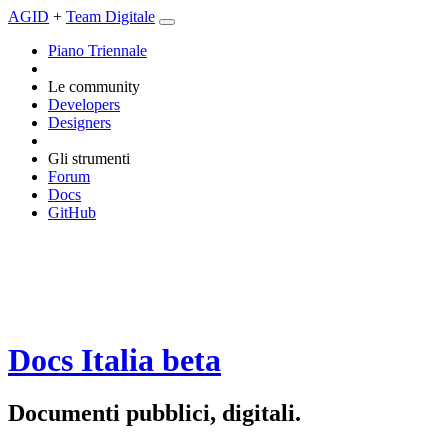
AGID
+
Team Digitale
Piano Triennale
Le community
Developers
Designers
Gli strumenti
Forum
Docs
GitHub
Docs Italia
beta
Documenti pubblici, digitali.