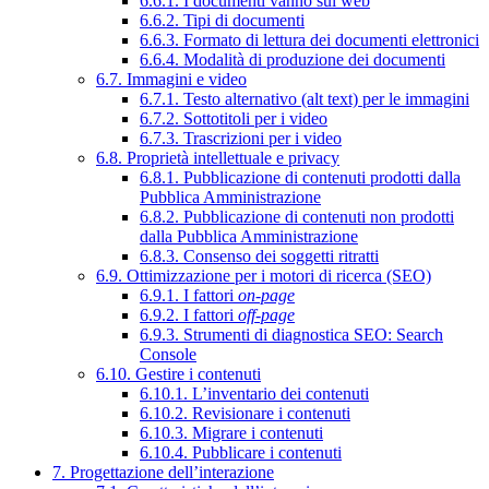
6.6.1. I documenti vanno sul web
6.6.2. Tipi di documenti
6.6.3. Formato di lettura dei documenti elettronici
6.6.4. Modalità di produzione dei documenti
6.7. Immagini e video
6.7.1. Testo alternativo (alt text) per le immagini
6.7.2. Sottotitoli per i video
6.7.3. Trascrizioni per i video
6.8. Proprietà intellettuale e privacy
6.8.1. Pubblicazione di contenuti prodotti dalla
Pubblica Amministrazione
6.8.2. Pubblicazione di contenuti non prodotti
dalla Pubblica Amministrazione
6.8.3. Consenso dei soggetti ritratti
6.9. Ottimizzazione per i motori di ricerca (SEO)
6.9.1. I fattori
on-page
6.9.2. I fattori
off-page
6.9.3. Strumenti di diagnostica SEO: Search
Console
6.10. Gestire i contenuti
6.10.1. L’inventario dei contenuti
6.10.2. Revisionare i contenuti
6.10.3. Migrare i contenuti
6.10.4. Pubblicare i contenuti
7. Progettazione dell’interazione