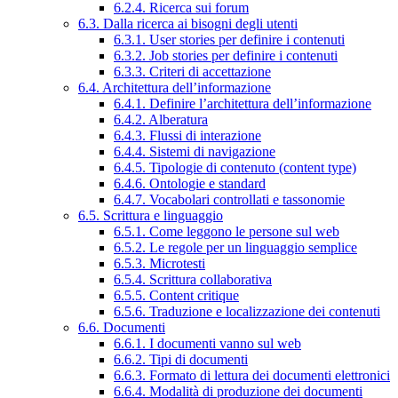
6.2.4. Ricerca sui forum
6.3. Dalla ricerca ai bisogni degli utenti
6.3.1. User stories per definire i contenuti
6.3.2. Job stories per definire i contenuti
6.3.3. Criteri di accettazione
6.4. Architettura dell’informazione
6.4.1. Definire l’architettura dell’informazione
6.4.2. Alberatura
6.4.3. Flussi di interazione
6.4.4. Sistemi di navigazione
6.4.5. Tipologie di contenuto (content type)
6.4.6. Ontologie e standard
6.4.7. Vocabolari controllati e tassonomie
6.5. Scrittura e linguaggio
6.5.1. Come leggono le persone sul web
6.5.2. Le regole per un linguaggio semplice
6.5.3. Microtesti
6.5.4. Scrittura collaborativa
6.5.5. Content critique
6.5.6. Traduzione e localizzazione dei contenuti
6.6. Documenti
6.6.1. I documenti vanno sul web
6.6.2. Tipi di documenti
6.6.3. Formato di lettura dei documenti elettronici
6.6.4. Modalità di produzione dei documenti