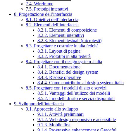
7.4. Wireframe
7.5. Prototipi interattivi
8. Progettazione dell’interfaccia
8.1. Obiettivi dell’interfaccia
8.2. Elementi dell’interfaccia
8.2.1. Elementi di composizione
8.2.2. Elementi interattivi
8.2.3. Elementi testuali (microtesti)
8.3. Progettare e costruire in alta fedeltà
8.3.1. Layout di pagina
8.3.2. Prototipi in alta fedeltà
8.4. Progettare con il design system .italia
8.4.1. Documentazione
8.4.2. Benefici del design system
8.4.3. Risorse operative
8.4.4. Come contribuire al design system .italia
8.5. Progettare con i modelli di sito e servizi
8.5.1. Vantaggi dell’utilizzo dei modelli
8.5.2. I modelli di sito e servizi disponibili
9. Sviluppo dell’interfaccia
9.1. Approccio allo sviluppo
9.1.1. Attività preliminari
9.1.2. Web design responsivo e accessibile
9.1.3. Mobile first
9.1.4. Progressive enhancement e Graceful