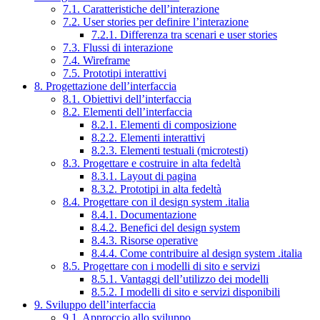
7.1. Caratteristiche dell’interazione
7.2. User stories per definire l’interazione
7.2.1. Differenza tra scenari e user stories
7.3. Flussi di interazione
7.4. Wireframe
7.5. Prototipi interattivi
8. Progettazione dell’interfaccia
8.1. Obiettivi dell’interfaccia
8.2. Elementi dell’interfaccia
8.2.1. Elementi di composizione
8.2.2. Elementi interattivi
8.2.3. Elementi testuali (microtesti)
8.3. Progettare e costruire in alta fedeltà
8.3.1. Layout di pagina
8.3.2. Prototipi in alta fedeltà
8.4. Progettare con il design system .italia
8.4.1. Documentazione
8.4.2. Benefici del design system
8.4.3. Risorse operative
8.4.4. Come contribuire al design system .italia
8.5. Progettare con i modelli di sito e servizi
8.5.1. Vantaggi dell’utilizzo dei modelli
8.5.2. I modelli di sito e servizi disponibili
9. Sviluppo dell’interfaccia
9.1. Approccio allo sviluppo