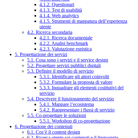
4.1.2. Questionari
4.1.3. Test di usabilità
4.1.4. Web analytics
4.1.5. Strumenti di mappatura dell’esperienza
utente
4.2. Ricerca secondaria
4.2.1. Ricerca documentale
4.2.2. Analisi benchmark
4.2.3. Valutazione euristica
5. Progettazione dei servizi
5.1. Cosa sono i servizi e il service design
5.2. Progettare servizi pubblici digitali
5.3. Definire il modello di servizio
5.3.1. Identificare gli attori coinvolti
5.3.2. Formulare la proposta di valore
5.3.3. Inquadrare gli elementi costitutivi del
servizio
5.4. Descrivere il funzionamento del servizio
5.4.1. Mappare l’ecosistema
5.4.2. Rappresentare i flussi di servizio
5.5. Co-progettare le soluzioni
5.5.1. Workshop di co-progettazione
6. Progettazione dei contenuti
6.1. Cos’è il content design
6.2. Ricerca utente sui contenuti e il linguaggio