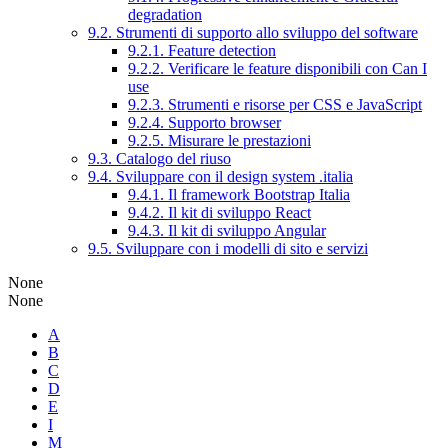
degradation
9.2. Strumenti di supporto allo sviluppo del software
9.2.1. Feature detection
9.2.2. Verificare le feature disponibili con Can I
use
9.2.3. Strumenti e risorse per CSS e JavaScript
9.2.4. Supporto browser
9.2.5. Misurare le prestazioni
9.3. Catalogo del riuso
9.4. Sviluppare con il design system .italia
9.4.1. Il framework Bootstrap Italia
9.4.2. Il kit di sviluppo React
9.4.3. Il kit di sviluppo Angular
9.5. Sviluppare con i modelli di sito e servizi
None
None
A
B
C
D
E
I
M