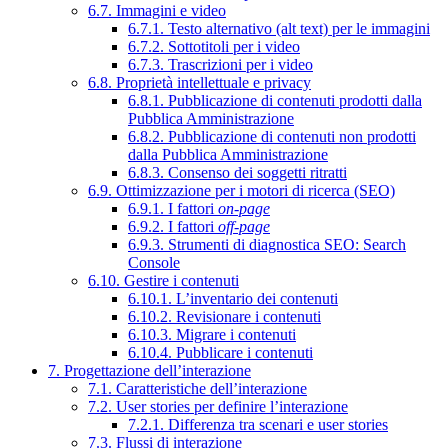
6.7. Immagini e video
6.7.1. Testo alternativo (alt text) per le immagini
6.7.2. Sottotitoli per i video
6.7.3. Trascrizioni per i video
6.8. Proprietà intellettuale e privacy
6.8.1. Pubblicazione di contenuti prodotti dalla
Pubblica Amministrazione
6.8.2. Pubblicazione di contenuti non prodotti
dalla Pubblica Amministrazione
6.8.3. Consenso dei soggetti ritratti
6.9. Ottimizzazione per i motori di ricerca (SEO)
6.9.1. I fattori
on-page
6.9.2. I fattori
off-page
6.9.3. Strumenti di diagnostica SEO: Search
Console
6.10. Gestire i contenuti
6.10.1. L’inventario dei contenuti
6.10.2. Revisionare i contenuti
6.10.3. Migrare i contenuti
6.10.4. Pubblicare i contenuti
7. Progettazione dell’interazione
7.1. Caratteristiche dell’interazione
7.2. User stories per definire l’interazione
7.2.1. Differenza tra scenari e user stories
7.3. Flussi di interazione