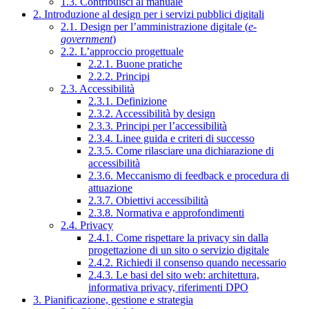
1.3. Contribuisci al manuale
2. Introduzione al design per i servizi pubblici digitali
2.1. Design per l’amministrazione digitale (
e-
government
)
2.2. L’approccio progettuale
2.2.1. Buone pratiche
2.2.2. Principi
2.3. Accessibilità
2.3.1. Definizione
2.3.2. Accessibilità by design
2.3.3. Principi per l’accessibilità
2.3.4. Linee guida e criteri di successo
2.3.5. Come rilasciare una dichiarazione di
accessibilità
2.3.6. Meccanismo di feedback e procedura di
attuazione
2.3.7. Obiettivi accessibilità
2.3.8. Normativa e approfondimenti
2.4. Privacy
2.4.1. Come rispettare la privacy sin dalla
progettazione di un sito o servizio digitale
2.4.2. Richiedi il consenso quando necessario
2.4.3. Le basi del sito web: architettura,
informativa privacy, riferimenti DPO
3. Pianificazione, gestione e strategia