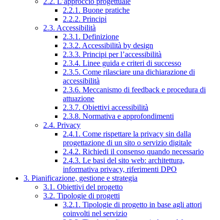
2.2. L’approccio progettuale
2.2.1. Buone pratiche
2.2.2. Principi
2.3. Accessibilità
2.3.1. Definizione
2.3.2. Accessibilità by design
2.3.3. Principi per l’accessibilità
2.3.4. Linee guida e criteri di successo
2.3.5. Come rilasciare una dichiarazione di
accessibilità
2.3.6. Meccanismo di feedback e procedura di
attuazione
2.3.7. Obiettivi accessibilità
2.3.8. Normativa e approfondimenti
2.4. Privacy
2.4.1. Come rispettare la privacy sin dalla
progettazione di un sito o servizio digitale
2.4.2. Richiedi il consenso quando necessario
2.4.3. Le basi del sito web: architettura,
informativa privacy, riferimenti DPO
3. Pianificazione, gestione e strategia
3.1. Obiettivi del progetto
3.2. Tipologie di progetti
3.2.1. Tipologie di progetto in base agli attori
coinvolti nel servizio