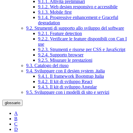
9.1.1. Attività preliminari
9.1.2. Web design responsivo e accessibile
9.1.3. Mobile first
9.1.4. Progressive enhancement e Graceful
degradation
9.2. Strumenti di supporto allo sviluppo del software
9.2.1. Feature detection
9.2.2. Verificare le feature disponibili con Can I
use
9.2.3. Strumenti e risorse per CSS e JavaScript
9.2.4. Supporto browser
9.2.5. Misurare le prestazioni
9.3. Catalogo del riuso
9.4. Sviluppare con il design system .italia
9.4.1. Il framework Bootstrap Italia
9.4.2. Il kit di sviluppo React
9.4.3. Il kit di sviluppo Angular
9.5. Sviluppare con i modelli di sito e servizi
glossario
A
B
C
D