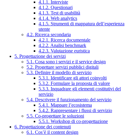
4.1.1. Interviste
4.1.2. Questionari
4.1.3. Test di usabilità
4.1.4. Web analytics
4.1.5. Strumenti di mappatura dell’esperienza
utente
4.2. Ricerca secondaria
4.2.1. Ricerca documentale
4.2.2. Analisi benchmark
4.2.3. Valutazione euristica
5. Progettazione dei servizi
5.1. Cosa sono i servizi e il service design
5.2. Progettare servizi pubblici digitali
5.3. Definire il modello di servizio
5.3.1. Identificare gli attori coinvolti
5.3.2. Formulare la proposta di valore
5.3.3. Inquadrare gli elementi costitutivi del
servizio
5.4. Descrivere il funzionamento del servizio
5.4.1. Mappare l’ecosistema
5.4.2. Rappresentare i flussi di servizio
5.5. Co-progettare le soluzioni
5.5.1. Workshop di co-progettazione
6. Progettazione dei contenuti
6.1. Cos’è il content design