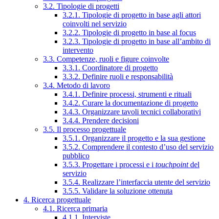
3.2. Tipologie di progetti
3.2.1. Tipologie di progetto in base agli attori
coinvolti nel servizio
3.2.2. Tipologie di progetto in base al focus
3.2.3. Tipologie di progetto in base all’ambito di
intervento
3.3. Competenze, ruoli e figure coinvolte
3.3.1. Coordinatore di progetto
3.3.2. Definire ruoli e responsabilità
3.4. Metodo di lavoro
3.4.1. Definire processi, strumenti e rituali
3.4.2. Curare la documentazione di progetto
3.4.3. Organizzare tavoli tecnici collaborativi
3.4.4. Prendere decisioni
3.5. Il processo progettuale
3.5.1. Organizzare il progetto e la sua gestione
3.5.2. Comprendere il contesto d’uso del servizio
pubblico
3.5.3. Progettare i processi e i
touchpoint
del
servizio
3.5.4. Realizzare l’interfaccia utente del servizio
3.5.5. Validare la soluzione ottenuta
4. Ricerca progettuale
4.1. Ricerca primaria
4.1.1. Interviste