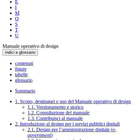
E
I
M
O
S
T
U
Manuale operativo di design
indici e glossario
contenuti
figure
tabelle
glossario
Sommario
1. Scopo, destinatari e uso del Manuale operativo di design
1.1. Versionamento e storico
1.2. Consultazione del manuale
1.3. Contribuisci al manuale
2. Introduzione al design per i servizi pubblici digitali
2.1. Design per l’amministrazione digitale (
e-
government
)