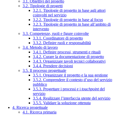
3.1. Obiettivi del progetto
3.2. Tipologie di progetti
3.2.1. Tipologie di progetto in base agli attori
coinvolti nel servizio
3.2.2. Tipologie di progetto in base al focus
3.2.3. Tipologie di progetto in base all’ambito di
intervento
3.3. Competenze, ruoli e figure coinvolte
3.3.1. Coordinatore di progetto
3.3.2. Definire ruoli e responsabilità
3.4. Metodo di lavoro
3.4.1. Definire processi, strumenti e rituali
3.4.2. Curare la documentazione di progetto
3.4.3. Organizzare tavoli tecnici collaborativi
3.4.4. Prendere decisioni
3.5. Il processo progettuale
3.5.1. Organizzare il progetto e la sua gestione
3.5.2. Comprendere il contesto d’uso del servizio
pubblico
3.5.3. Progettare i processi e i
touchpoint
del
servizio
3.5.4. Realizzare l’interfaccia utente del servizio
3.5.5. Validare la soluzione ottenuta
4. Ricerca progettuale
4.1. Ricerca primaria