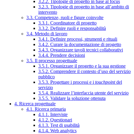
3.2.2. Tipologie di progetto in base al focus
3.2.3. Tipologie di progetto in base all’ambito di
intervento
3.3. Competenze, ruoli e figure coinvolte
3.3.1. Coordinatore di progetto
3.3.2. Definire ruoli e responsabilità
3.4. Metodo di lavoro
3.4.1. Definire processi, strumenti e rituali
3.4.2. Curare la documentazione di progetto
3.4.3. Organizzare tavoli tecnici collaborativi
3.4.4. Prendere decisioni
3.5. Il processo progettuale
3.5.1. Organizzare il progetto e la sua gestione
3.5.2. Comprendere il contesto d’uso del servizio
pubblico
3.5.3. Progettare i processi e i
touchpoint
del
servizio
3.5.4. Realizzare l’interfaccia utente del servizio
3.5.5. Validare la soluzione ottenuta
4. Ricerca progettuale
4.1. Ricerca primaria
4.1.1. Interviste
4.1.2. Questionari
4.1.3. Test di usabilità
4.1.4. Web analytics