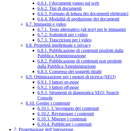
6.6.1. I documenti vanno sul web
6.6.2. Tipi di documenti
6.6.3. Formato di lettura dei documenti elettronici
6.6.4. Modalità di produzione dei documenti
6.7. Immagini e video
6.7.1. Testo alternativo (alt text) per le immagini
6.7.2. Sottotitoli per i video
6.7.3. Trascrizioni per i video
6.8. Proprietà intellettuale e privacy
6.8.1. Pubblicazione di contenuti prodotti dalla
Pubblica Amministrazione
6.8.2. Pubblicazione di contenuti non prodotti
dalla Pubblica Amministrazione
6.8.3. Consenso dei soggetti ritratti
6.9. Ottimizzazione per i motori di ricerca (SEO)
6.9.1. I fattori
on-page
6.9.2. I fattori
off-page
6.9.3. Strumenti di diagnostica SEO: Search
Console
6.10. Gestire i contenuti
6.10.1. L’inventario dei contenuti
6.10.2. Revisionare i contenuti
6.10.3. Migrare i contenuti
6.10.4. Pubblicare i contenuti
7. Progettazione dell’interazione