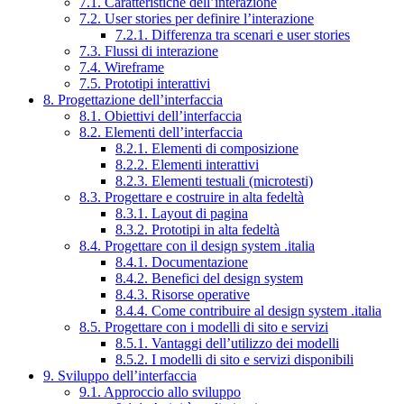
7.1. Caratteristiche dell’interazione
7.2. User stories per definire l’interazione
7.2.1. Differenza tra scenari e user stories
7.3. Flussi di interazione
7.4. Wireframe
7.5. Prototipi interattivi
8. Progettazione dell’interfaccia
8.1. Obiettivi dell’interfaccia
8.2. Elementi dell’interfaccia
8.2.1. Elementi di composizione
8.2.2. Elementi interattivi
8.2.3. Elementi testuali (microtesti)
8.3. Progettare e costruire in alta fedeltà
8.3.1. Layout di pagina
8.3.2. Prototipi in alta fedeltà
8.4. Progettare con il design system .italia
8.4.1. Documentazione
8.4.2. Benefici del design system
8.4.3. Risorse operative
8.4.4. Come contribuire al design system .italia
8.5. Progettare con i modelli di sito e servizi
8.5.1. Vantaggi dell’utilizzo dei modelli
8.5.2. I modelli di sito e servizi disponibili
9. Sviluppo dell’interfaccia
9.1. Approccio allo sviluppo