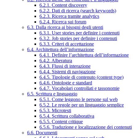
6.2.1. Content discovery
6.2.2. Dati di ricerca (search keywords)
6.2.3. Ricerca tramite analytics
6.2.4. Ricerca sui forum
6.3. Dalla ricerca ai bisogni degli utenti
6.3.1. User stories per definire i contenuti
6.3.2. Job stories per definire i contenuti
6.3.3. Criteri di accettazione
6.4. Architettura dell’informazione
6.4.1. Definire l’architettura dell’informazione
6.4.2. Alberatura
6.4.3. Flussi di interazione
6.4.4. Sistemi di navigazione
6.4.5. Tipologie di contenuto (content type)
6.4.6. Ontologie e standard
6.4.7. Vocabolari controllati e tassonomie
6.5. Scrittura e linguaggio
6.5.1. Come leggono le persone sul web
6.5.2. Le regole per un linguaggio semplice
6.5.3. Microtesti
6.5.4. Scrittura collaborativa
6.5.5. Content critique
6.5.6. Traduzione e localizzazione dei contenuti
6.6. Documenti