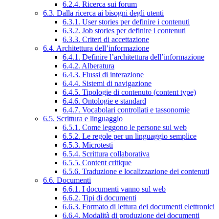
6.2.4. Ricerca sui forum
6.3. Dalla ricerca ai bisogni degli utenti
6.3.1. User stories per definire i contenuti
6.3.2. Job stories per definire i contenuti
6.3.3. Criteri di accettazione
6.4. Architettura dell’informazione
6.4.1. Definire l’architettura dell’informazione
6.4.2. Alberatura
6.4.3. Flussi di interazione
6.4.4. Sistemi di navigazione
6.4.5. Tipologie di contenuto (content type)
6.4.6. Ontologie e standard
6.4.7. Vocabolari controllati e tassonomie
6.5. Scrittura e linguaggio
6.5.1. Come leggono le persone sul web
6.5.2. Le regole per un linguaggio semplice
6.5.3. Microtesti
6.5.4. Scrittura collaborativa
6.5.5. Content critique
6.5.6. Traduzione e localizzazione dei contenuti
6.6. Documenti
6.6.1. I documenti vanno sul web
6.6.2. Tipi di documenti
6.6.3. Formato di lettura dei documenti elettronici
6.6.4. Modalità di produzione dei documenti