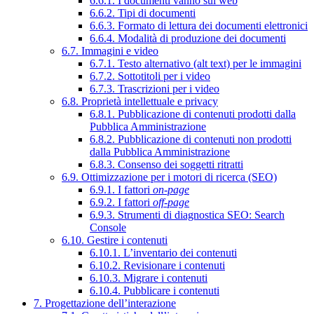
6.6.1. I documenti vanno sul web
6.6.2. Tipi di documenti
6.6.3. Formato di lettura dei documenti elettronici
6.6.4. Modalità di produzione dei documenti
6.7. Immagini e video
6.7.1. Testo alternativo (alt text) per le immagini
6.7.2. Sottotitoli per i video
6.7.3. Trascrizioni per i video
6.8. Proprietà intellettuale e privacy
6.8.1. Pubblicazione di contenuti prodotti dalla
Pubblica Amministrazione
6.8.2. Pubblicazione di contenuti non prodotti
dalla Pubblica Amministrazione
6.8.3. Consenso dei soggetti ritratti
6.9. Ottimizzazione per i motori di ricerca (SEO)
6.9.1. I fattori
on-page
6.9.2. I fattori
off-page
6.9.3. Strumenti di diagnostica SEO: Search
Console
6.10. Gestire i contenuti
6.10.1. L’inventario dei contenuti
6.10.2. Revisionare i contenuti
6.10.3. Migrare i contenuti
6.10.4. Pubblicare i contenuti
7. Progettazione dell’interazione