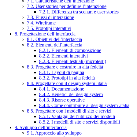
7.1. Caratteristiche dell’interazione
7.2. User stories per definire l’interazione
7.2.1. Differenza tra scenari e user stories
7.3. Flussi di interazione
7.4. Wireframe
7.5. Prototipi interattivi
8. Progettazione dell’interfaccia
8.1. Obiettivi dell’interfaccia
8.2. Elementi dell’interfaccia
8.2.1. Elementi di composizione
8.2.2. Elementi interattivi
8.2.3. Elementi testuali (microtesti)
8.3. Progettare e costruire in alta fedeltà
8.3.1. Layout di pagina
8.3.2. Prototipi in alta fedeltà
8.4. Progettare con il design system .italia
8.4.1. Documentazione
8.4.2. Benefici del design system
8.4.3. Risorse operative
8.4.4. Come contribuire al design system .italia
8.5. Progettare con i modelli di sito e servizi
8.5.1. Vantaggi dell’utilizzo dei modelli
8.5.2. I modelli di sito e servizi disponibili
9. Sviluppo dell’interfaccia
9.1. Approccio allo sviluppo