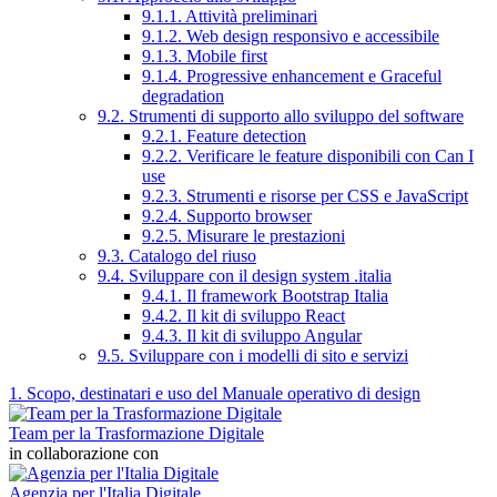
9.1.1. Attività preliminari
9.1.2. Web design responsivo e accessibile
9.1.3. Mobile first
9.1.4. Progressive enhancement e Graceful
degradation
9.2. Strumenti di supporto allo sviluppo del software
9.2.1. Feature detection
9.2.2. Verificare le feature disponibili con Can I
use
9.2.3. Strumenti e risorse per CSS e JavaScript
9.2.4. Supporto browser
9.2.5. Misurare le prestazioni
9.3. Catalogo del riuso
9.4. Sviluppare con il design system .italia
9.4.1. Il framework Bootstrap Italia
9.4.2. Il kit di sviluppo React
9.4.3. Il kit di sviluppo Angular
9.5. Sviluppare con i modelli di sito e servizi
1. Scopo, destinatari e uso del Manuale operativo di design
Team per la Trasformazione Digitale
in collaborazione con
Agenzia per l'Italia Digitale