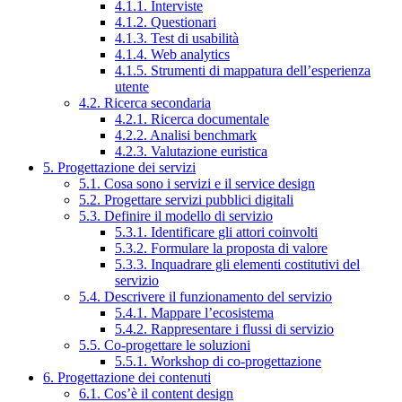
4.1.1. Interviste
4.1.2. Questionari
4.1.3. Test di usabilità
4.1.4. Web analytics
4.1.5. Strumenti di mappatura dell’esperienza
utente
4.2. Ricerca secondaria
4.2.1. Ricerca documentale
4.2.2. Analisi benchmark
4.2.3. Valutazione euristica
5. Progettazione dei servizi
5.1. Cosa sono i servizi e il service design
5.2. Progettare servizi pubblici digitali
5.3. Definire il modello di servizio
5.3.1. Identificare gli attori coinvolti
5.3.2. Formulare la proposta di valore
5.3.3. Inquadrare gli elementi costitutivi del
servizio
5.4. Descrivere il funzionamento del servizio
5.4.1. Mappare l’ecosistema
5.4.2. Rappresentare i flussi di servizio
5.5. Co-progettare le soluzioni
5.5.1. Workshop di co-progettazione
6. Progettazione dei contenuti
6.1. Cos’è il content design