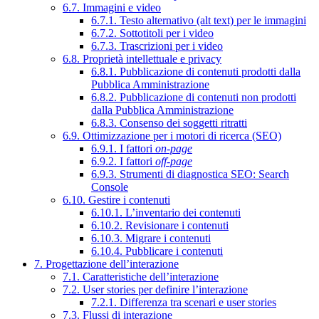
6.7. Immagini e video
6.7.1. Testo alternativo (alt text) per le immagini
6.7.2. Sottotitoli per i video
6.7.3. Trascrizioni per i video
6.8. Proprietà intellettuale e privacy
6.8.1. Pubblicazione di contenuti prodotti dalla
Pubblica Amministrazione
6.8.2. Pubblicazione di contenuti non prodotti
dalla Pubblica Amministrazione
6.8.3. Consenso dei soggetti ritratti
6.9. Ottimizzazione per i motori di ricerca (SEO)
6.9.1. I fattori
on-page
6.9.2. I fattori
off-page
6.9.3. Strumenti di diagnostica SEO: Search
Console
6.10. Gestire i contenuti
6.10.1. L’inventario dei contenuti
6.10.2. Revisionare i contenuti
6.10.3. Migrare i contenuti
6.10.4. Pubblicare i contenuti
7. Progettazione dell’interazione
7.1. Caratteristiche dell’interazione
7.2. User stories per definire l’interazione
7.2.1. Differenza tra scenari e user stories
7.3. Flussi di interazione