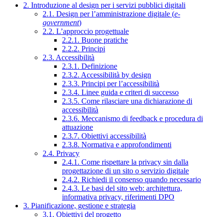
2. Introduzione al design per i servizi pubblici digitali
2.1. Design per l’amministrazione digitale (
e-
government
)
2.2. L’approccio progettuale
2.2.1. Buone pratiche
2.2.2. Principi
2.3. Accessibilità
2.3.1. Definizione
2.3.2. Accessibilità by design
2.3.3. Principi per l’accessibilità
2.3.4. Linee guida e criteri di successo
2.3.5. Come rilasciare una dichiarazione di
accessibilità
2.3.6. Meccanismo di feedback e procedura di
attuazione
2.3.7. Obiettivi accessibilità
2.3.8. Normativa e approfondimenti
2.4. Privacy
2.4.1. Come rispettare la privacy sin dalla
progettazione di un sito o servizio digitale
2.4.2. Richiedi il consenso quando necessario
2.4.3. Le basi del sito web: architettura,
informativa privacy, riferimenti DPO
3. Pianificazione, gestione e strategia
3.1. Obiettivi del progetto