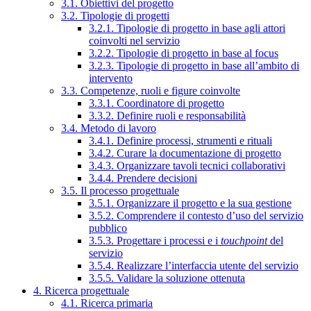
3.1. Obiettivi del progetto
3.2. Tipologie di progetti
3.2.1. Tipologie di progetto in base agli attori
coinvolti nel servizio
3.2.2. Tipologie di progetto in base al focus
3.2.3. Tipologie di progetto in base all’ambito di
intervento
3.3. Competenze, ruoli e figure coinvolte
3.3.1. Coordinatore di progetto
3.3.2. Definire ruoli e responsabilità
3.4. Metodo di lavoro
3.4.1. Definire processi, strumenti e rituali
3.4.2. Curare la documentazione di progetto
3.4.3. Organizzare tavoli tecnici collaborativi
3.4.4. Prendere decisioni
3.5. Il processo progettuale
3.5.1. Organizzare il progetto e la sua gestione
3.5.2. Comprendere il contesto d’uso del servizio
pubblico
3.5.3. Progettare i processi e i
touchpoint
del
servizio
3.5.4. Realizzare l’interfaccia utente del servizio
3.5.5. Validare la soluzione ottenuta
4. Ricerca progettuale
4.1. Ricerca primaria