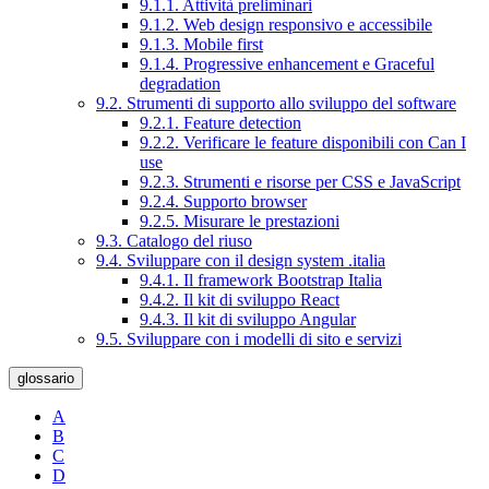
9.1.1. Attività preliminari
9.1.2. Web design responsivo e accessibile
9.1.3. Mobile first
9.1.4. Progressive enhancement e Graceful
degradation
9.2. Strumenti di supporto allo sviluppo del software
9.2.1. Feature detection
9.2.2. Verificare le feature disponibili con Can I
use
9.2.3. Strumenti e risorse per CSS e JavaScript
9.2.4. Supporto browser
9.2.5. Misurare le prestazioni
9.3. Catalogo del riuso
9.4. Sviluppare con il design system .italia
9.4.1. Il framework Bootstrap Italia
9.4.2. Il kit di sviluppo React
9.4.3. Il kit di sviluppo Angular
9.5. Sviluppare con i modelli di sito e servizi
glossario
A
B
C
D