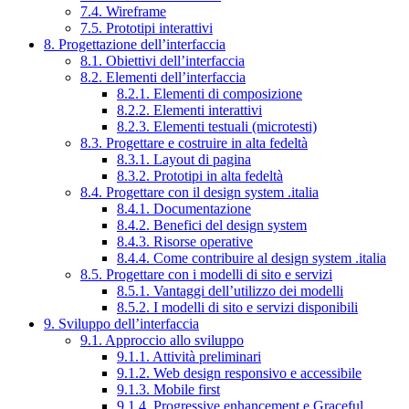
7.4. Wireframe
7.5. Prototipi interattivi
8. Progettazione dell’interfaccia
8.1. Obiettivi dell’interfaccia
8.2. Elementi dell’interfaccia
8.2.1. Elementi di composizione
8.2.2. Elementi interattivi
8.2.3. Elementi testuali (microtesti)
8.3. Progettare e costruire in alta fedeltà
8.3.1. Layout di pagina
8.3.2. Prototipi in alta fedeltà
8.4. Progettare con il design system .italia
8.4.1. Documentazione
8.4.2. Benefici del design system
8.4.3. Risorse operative
8.4.4. Come contribuire al design system .italia
8.5. Progettare con i modelli di sito e servizi
8.5.1. Vantaggi dell’utilizzo dei modelli
8.5.2. I modelli di sito e servizi disponibili
9. Sviluppo dell’interfaccia
9.1. Approccio allo sviluppo
9.1.1. Attività preliminari
9.1.2. Web design responsivo e accessibile
9.1.3. Mobile first
9.1.4. Progressive enhancement e Graceful