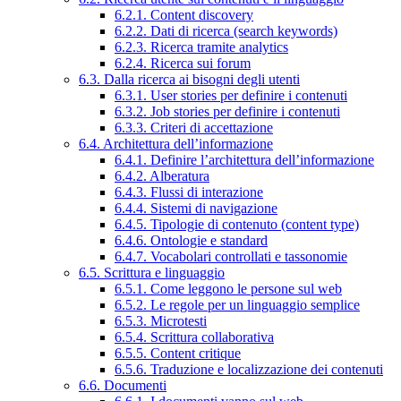
6.2.1. Content discovery
6.2.2. Dati di ricerca (search keywords)
6.2.3. Ricerca tramite analytics
6.2.4. Ricerca sui forum
6.3. Dalla ricerca ai bisogni degli utenti
6.3.1. User stories per definire i contenuti
6.3.2. Job stories per definire i contenuti
6.3.3. Criteri di accettazione
6.4. Architettura dell’informazione
6.4.1. Definire l’architettura dell’informazione
6.4.2. Alberatura
6.4.3. Flussi di interazione
6.4.4. Sistemi di navigazione
6.4.5. Tipologie di contenuto (content type)
6.4.6. Ontologie e standard
6.4.7. Vocabolari controllati e tassonomie
6.5. Scrittura e linguaggio
6.5.1. Come leggono le persone sul web
6.5.2. Le regole per un linguaggio semplice
6.5.3. Microtesti
6.5.4. Scrittura collaborativa
6.5.5. Content critique
6.5.6. Traduzione e localizzazione dei contenuti
6.6. Documenti