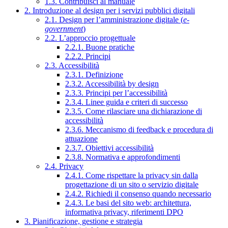
1.3. Contribuisci al manuale
2. Introduzione al design per i servizi pubblici digitali
2.1. Design per l’amministrazione digitale (
e-
government
)
2.2. L’approccio progettuale
2.2.1. Buone pratiche
2.2.2. Principi
2.3. Accessibilità
2.3.1. Definizione
2.3.2. Accessibilità by design
2.3.3. Principi per l’accessibilità
2.3.4. Linee guida e criteri di successo
2.3.5. Come rilasciare una dichiarazione di
accessibilità
2.3.6. Meccanismo di feedback e procedura di
attuazione
2.3.7. Obiettivi accessibilità
2.3.8. Normativa e approfondimenti
2.4. Privacy
2.4.1. Come rispettare la privacy sin dalla
progettazione di un sito o servizio digitale
2.4.2. Richiedi il consenso quando necessario
2.4.3. Le basi del sito web: architettura,
informativa privacy, riferimenti DPO
3. Pianificazione, gestione e strategia