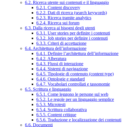
6.2. Ricerca utente sui contenuti e il linguaggio
6.2.1. Content discovery
6.2.2. Dati di ricerca (search keywords)
6.2.3. Ricerca tramite analytics
6.2.4. Ricerca sui forum
6.3. Dalla ricerca ai bisogni degli utenti
6.3.1. User stories per definire i contenuti
6.3.2. Job stories per definire i contenuti
6.3.3. Criteri di accettazione
6.4. Architettura dell’informazione
6.4.1. Definire l’architettura dell’informazione
6.4.2. Alberatura
6.4.3. Flussi di interazione
6.4.4. Sistemi di navigazione
6.4.5. Tipologie di contenuto (content type)
6.4.6. Ontologie e standard
6.4.7. Vocabolari controllati e tassonomie
6.5. Scrittura e linguaggio
6.5.1. Come leggono le persone sul web
6.5.2. Le regole per un linguaggio semplice
6.5.3. Microtesti
6.5.4. Scrittura collaborativa
6.5.5. Content critique
6.5.6. Traduzione e localizzazione dei contenuti
6.6. Documenti