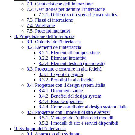
7.1. Caratteristiche dell’interazione
7.2. User stories per definire l’interazione
7.2.1. Differenza tra scenari e user stories
7.3. Flussi di interazione
7.4. Wireframe
7.5. Prototipi interattivi
8. Progettazione dell’interfaccia
8.1. Obiettivi dell’interfaccia
8.2. Elementi dell’interfaccia
8.2.1. Elementi di composizione
8.2.2. Elementi interattivi
8.2.3. Elementi testuali (microtesti)
8.3. Progettare e costruire in alta fedeltà
8.3.1. Layout di pagina
8.3.2. Prototipi in alta fedeltà
8.4. Progettare con il design system .italia
8.4.1. Documentazione
8.4.2. Benefici del design system
8.4.3. Risorse operative
8.4.4. Come contribuire al design system .italia
8.5. Progettare con i modelli di sito e servizi
8.5.1. Vantaggi dell’utilizzo dei modelli
8.5.2. I modelli di sito e servizi disponibili
9. Sviluppo dell’interfaccia
9.1. Approccio allo sviluppo