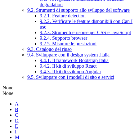
degradation
9.2. Strumenti di supporto allo sviluppo del software
9.2.1. Feature detection
9.2.2. Verificare le feature disponibili con Can I
use
9.2.3. Strumenti e risorse per CSS e JavaScript
9.2.4. Supporto browser
9.2.5. Misurare le prestazioni
9.3. Catalogo del riuso
9.4. Sviluppare con il design system .italia
9.4.1. Il framework Bootstrap Italia
9.4.2. Il kit di sviluppo React
9.4.3. Il kit di sviluppo Angular
9.5. Sviluppare con i modelli di sito e servizi
None
None
A
B
C
D
E
I
M