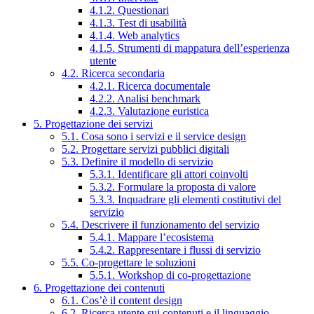
4.1.2. Questionari
4.1.3. Test di usabilità
4.1.4. Web analytics
4.1.5. Strumenti di mappatura dell’esperienza
utente
4.2. Ricerca secondaria
4.2.1. Ricerca documentale
4.2.2. Analisi benchmark
4.2.3. Valutazione euristica
5. Progettazione dei servizi
5.1. Cosa sono i servizi e il service design
5.2. Progettare servizi pubblici digitali
5.3. Definire il modello di servizio
5.3.1. Identificare gli attori coinvolti
5.3.2. Formulare la proposta di valore
5.3.3. Inquadrare gli elementi costitutivi del
servizio
5.4. Descrivere il funzionamento del servizio
5.4.1. Mappare l’ecosistema
5.4.2. Rappresentare i flussi di servizio
5.5. Co-progettare le soluzioni
5.5.1. Workshop di co-progettazione
6. Progettazione dei contenuti
6.1. Cos’è il content design
6.2. Ricerca utente sui contenuti e il linguaggio