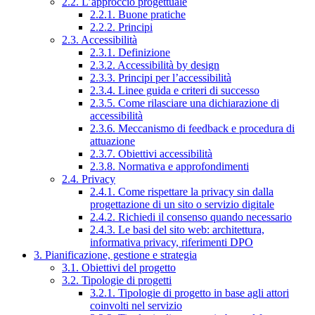
2.2. L’approccio progettuale
2.2.1. Buone pratiche
2.2.2. Principi
2.3. Accessibilità
2.3.1. Definizione
2.3.2. Accessibilità by design
2.3.3. Principi per l’accessibilità
2.3.4. Linee guida e criteri di successo
2.3.5. Come rilasciare una dichiarazione di
accessibilità
2.3.6. Meccanismo di feedback e procedura di
attuazione
2.3.7. Obiettivi accessibilità
2.3.8. Normativa e approfondimenti
2.4. Privacy
2.4.1. Come rispettare la privacy sin dalla
progettazione di un sito o servizio digitale
2.4.2. Richiedi il consenso quando necessario
2.4.3. Le basi del sito web: architettura,
informativa privacy, riferimenti DPO
3. Pianificazione, gestione e strategia
3.1. Obiettivi del progetto
3.2. Tipologie di progetti
3.2.1. Tipologie di progetto in base agli attori
coinvolti nel servizio