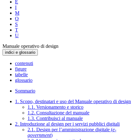
E
I
M
O
S
T
U
Manuale operativo di design
indici e glossario
contenuti
figure
tabelle
glossario
Sommario
1. Scopo, destinatari e uso del Manuale operativo di design
1.1. Versionamento e storico
1.2. Consultazione del manuale
1.3. Contribuisci al manuale
2. Introduzione al design per i servizi pubblici digitali
2.1. Design per l’amministrazione digitale (
e-
government
)