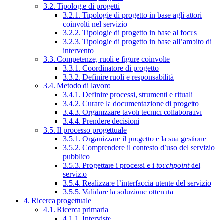
3.2. Tipologie di progetti
3.2.1. Tipologie di progetto in base agli attori
coinvolti nel servizio
3.2.2. Tipologie di progetto in base al focus
3.2.3. Tipologie di progetto in base all’ambito di
intervento
3.3. Competenze, ruoli e figure coinvolte
3.3.1. Coordinatore di progetto
3.3.2. Definire ruoli e responsabilità
3.4. Metodo di lavoro
3.4.1. Definire processi, strumenti e rituali
3.4.2. Curare la documentazione di progetto
3.4.3. Organizzare tavoli tecnici collaborativi
3.4.4. Prendere decisioni
3.5. Il processo progettuale
3.5.1. Organizzare il progetto e la sua gestione
3.5.2. Comprendere il contesto d’uso del servizio
pubblico
3.5.3. Progettare i processi e i
touchpoint
del
servizio
3.5.4. Realizzare l’interfaccia utente del servizio
3.5.5. Validare la soluzione ottenuta
4. Ricerca progettuale
4.1. Ricerca primaria
4.1.1. Interviste