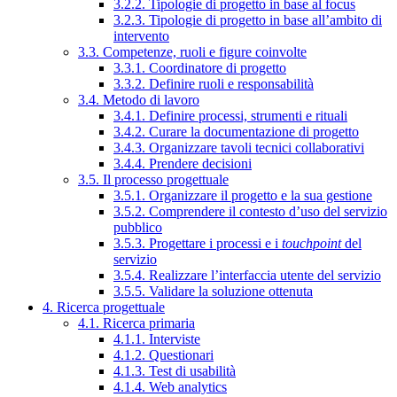
3.2.2. Tipologie di progetto in base al focus
3.2.3. Tipologie di progetto in base all’ambito di
intervento
3.3. Competenze, ruoli e figure coinvolte
3.3.1. Coordinatore di progetto
3.3.2. Definire ruoli e responsabilità
3.4. Metodo di lavoro
3.4.1. Definire processi, strumenti e rituali
3.4.2. Curare la documentazione di progetto
3.4.3. Organizzare tavoli tecnici collaborativi
3.4.4. Prendere decisioni
3.5. Il processo progettuale
3.5.1. Organizzare il progetto e la sua gestione
3.5.2. Comprendere il contesto d’uso del servizio
pubblico
3.5.3. Progettare i processi e i
touchpoint
del
servizio
3.5.4. Realizzare l’interfaccia utente del servizio
3.5.5. Validare la soluzione ottenuta
4. Ricerca progettuale
4.1. Ricerca primaria
4.1.1. Interviste
4.1.2. Questionari
4.1.3. Test di usabilità
4.1.4. Web analytics