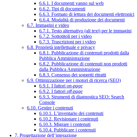
6.6.1. I documenti vanno sul web
6.6.2. Tipi di documenti
6.6.3. Formato di lettura dei documenti elettronici
6.6.4. Modalità di produzione dei documenti
6.7. Immagini e video
6.7.1. Testo alternativo (alt text) per le immagini
6.7.2. Sottotitoli per i video
6.7.3. Trascrizioni per i video
6.8. Proprietà intellettuale e privacy
6.8.1. Pubblicazione di contenuti prodotti dalla
Pubblica Amministrazione
6.8.2. Pubblicazione di contenuti non prodotti
dalla Pubblica Amministrazione
6.8.3. Consenso dei soggetti ritratti
6.9. Ottimizzazione per i motori di ricerca (SEO)
6.9.1. I fattori
on-page
6.9.2. I fattori
off-page
6.9.3. Strumenti di diagnostica SEO: Search
Console
6.10. Gestire i contenuti
6.10.1. L’inventario dei contenuti
6.10.2. Revisionare i contenuti
6.10.3. Migrare i contenuti
6.10.4. Pubblicare i contenuti
7. Progettazione dell’interazione