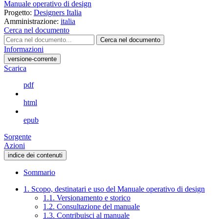
Manuale operativo di design
Progetto:
Designers Italia
Amministrazione:
italia
Cerca nel documento
Cerca nel documento
Informazioni
versione-corrente
Scarica
pdf
html
epub
Sorgente
Azioni
indice dei contenuti
Sommario
1. Scopo, destinatari e uso del Manuale operativo di design
1.1. Versionamento e storico
1.2. Consultazione del manuale
1.3. Contribuisci al manuale