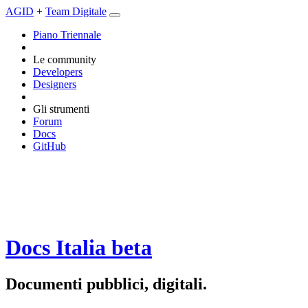
AGID
+
Team Digitale
Piano Triennale
Le community
Developers
Designers
Gli strumenti
Forum
Docs
GitHub
Docs Italia
beta
Documenti pubblici, digitali.