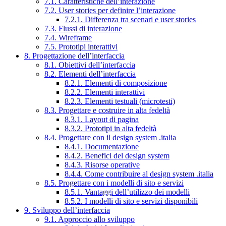
7.1. Caratteristiche dell’interazione
7.2. User stories per definire l’interazione
7.2.1. Differenza tra scenari e user stories
7.3. Flussi di interazione
7.4. Wireframe
7.5. Prototipi interattivi
8. Progettazione dell’interfaccia
8.1. Obiettivi dell’interfaccia
8.2. Elementi dell’interfaccia
8.2.1. Elementi di composizione
8.2.2. Elementi interattivi
8.2.3. Elementi testuali (microtesti)
8.3. Progettare e costruire in alta fedeltà
8.3.1. Layout di pagina
8.3.2. Prototipi in alta fedeltà
8.4. Progettare con il design system .italia
8.4.1. Documentazione
8.4.2. Benefici del design system
8.4.3. Risorse operative
8.4.4. Come contribuire al design system .italia
8.5. Progettare con i modelli di sito e servizi
8.5.1. Vantaggi dell’utilizzo dei modelli
8.5.2. I modelli di sito e servizi disponibili
9. Sviluppo dell’interfaccia
9.1. Approccio allo sviluppo