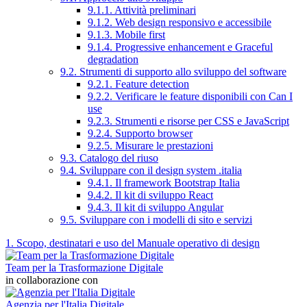
9.1.1. Attività preliminari
9.1.2. Web design responsivo e accessibile
9.1.3. Mobile first
9.1.4. Progressive enhancement e Graceful
degradation
9.2. Strumenti di supporto allo sviluppo del software
9.2.1. Feature detection
9.2.2. Verificare le feature disponibili con Can I
use
9.2.3. Strumenti e risorse per CSS e JavaScript
9.2.4. Supporto browser
9.2.5. Misurare le prestazioni
9.3. Catalogo del riuso
9.4. Sviluppare con il design system .italia
9.4.1. Il framework Bootstrap Italia
9.4.2. Il kit di sviluppo React
9.4.3. Il kit di sviluppo Angular
9.5. Sviluppare con i modelli di sito e servizi
1. Scopo, destinatari e uso del Manuale operativo di design
Team per la Trasformazione Digitale
in collaborazione con
Agenzia per l'Italia Digitale