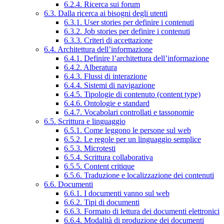
6.2.4. Ricerca sui forum
6.3. Dalla ricerca ai bisogni degli utenti
6.3.1. User stories per definire i contenuti
6.3.2. Job stories per definire i contenuti
6.3.3. Criteri di accettazione
6.4. Architettura dell’informazione
6.4.1. Definire l’architettura dell’informazione
6.4.2. Alberatura
6.4.3. Flussi di interazione
6.4.4. Sistemi di navigazione
6.4.5. Tipologie di contenuto (content type)
6.4.6. Ontologie e standard
6.4.7. Vocabolari controllati e tassonomie
6.5. Scrittura e linguaggio
6.5.1. Come leggono le persone sul web
6.5.2. Le regole per un linguaggio semplice
6.5.3. Microtesti
6.5.4. Scrittura collaborativa
6.5.5. Content critique
6.5.6. Traduzione e localizzazione dei contenuti
6.6. Documenti
6.6.1. I documenti vanno sul web
6.6.2. Tipi di documenti
6.6.3. Formato di lettura dei documenti elettronici
6.6.4. Modalità di produzione dei documenti