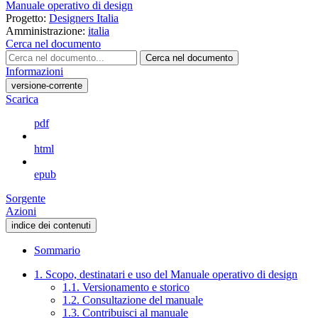
Manuale operativo di design
Progetto:
Designers Italia
Amministrazione:
italia
Cerca nel documento
Cerca nel documento
Informazioni
versione-corrente
Scarica
pdf
html
epub
Sorgente
Azioni
indice dei contenuti
Sommario
1. Scopo, destinatari e uso del Manuale operativo di design
1.1. Versionamento e storico
1.2. Consultazione del manuale
1.3. Contribuisci al manuale