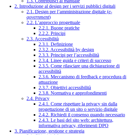
1.3. Contribuisci al manuale
2. Introduzione al design per i servizi pubblici digitali
2.1. Design per l’amministrazione digitale (
e-
government
)
2.2. L’approccio progettuale
2.2.1. Buone pratiche
2.2.2. Principi
2.3. Accessibilità
2.3.1. Definizione
2.3.2. Accessibilità by design
2.3.3. Principi per l’accessibilità
2.3.4. Linee guida e criteri di successo
2.3.5. Come rilasciare una dichiarazione di
accessibilità
2.3.6. Meccanismo di feedback e procedura di
attuazione
2.3.7. Obiettivi accessibilità
2.3.8. Normativa e approfondimenti
2.4. Privacy
2.4.1. Come rispettare la privacy sin dalla
progettazione di un sito o servizio digitale
2.4.2. Richiedi il consenso quando necessario
2.4.3. Le basi del sito web: architettura,
informativa privacy, riferimenti DPO
3. Pianificazione, gestione e strategia