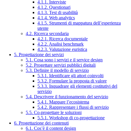
4.1.1. Interviste
4.1.2. Questionari
4.1.3. Test di usabilità
4.1.4. Web analytics
4.1.5. Strumenti di mappatura dell’esperienza
utente
4.2. Ricerca secondaria
4.2.1. Ricerca documentale
4.2.2. Analisi benchmark
4.2.3. Valutazione euristica
5. Progettazione dei servizi
5.1. Cosa sono i servizi e il service design
5.2. Progettare servizi pubblici digitali
5.3. Definire il modello di servizio
5.3.1. Identificare gli attori coinvolti
5.3.2. Formulare la proposta di valore
5.3.3. Inquadrare gli elementi costitutivi del
servizio
5.4. Descrivere il funzionamento del servizio
5.4.1. Mappare l’ecosistema
5.4.2. Rappresentare i flussi di servizio
5.5. Co-progettare le soluzioni
5.5.1. Workshop di co-progettazione
6. Progettazione dei contenuti
6.1. Cos’è il content design