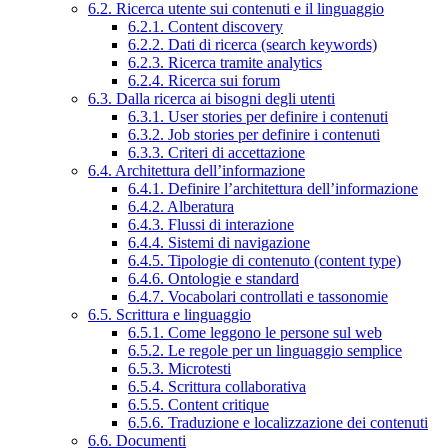
6.2. Ricerca utente sui contenuti e il linguaggio
6.2.1. Content discovery
6.2.2. Dati di ricerca (search keywords)
6.2.3. Ricerca tramite analytics
6.2.4. Ricerca sui forum
6.3. Dalla ricerca ai bisogni degli utenti
6.3.1. User stories per definire i contenuti
6.3.2. Job stories per definire i contenuti
6.3.3. Criteri di accettazione
6.4. Architettura dell’informazione
6.4.1. Definire l’architettura dell’informazione
6.4.2. Alberatura
6.4.3. Flussi di interazione
6.4.4. Sistemi di navigazione
6.4.5. Tipologie di contenuto (content type)
6.4.6. Ontologie e standard
6.4.7. Vocabolari controllati e tassonomie
6.5. Scrittura e linguaggio
6.5.1. Come leggono le persone sul web
6.5.2. Le regole per un linguaggio semplice
6.5.3. Microtesti
6.5.4. Scrittura collaborativa
6.5.5. Content critique
6.5.6. Traduzione e localizzazione dei contenuti
6.6. Documenti