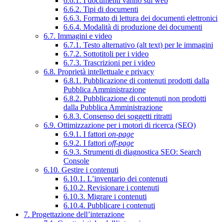
6.6.1. I documenti vanno sul web
6.6.2. Tipi di documenti
6.6.3. Formato di lettura dei documenti elettronici
6.6.4. Modalità di produzione dei documenti
6.7. Immagini e video
6.7.1. Testo alternativo (alt text) per le immagini
6.7.2. Sottotitoli per i video
6.7.3. Trascrizioni per i video
6.8. Proprietà intellettuale e privacy
6.8.1. Pubblicazione di contenuti prodotti dalla
Pubblica Amministrazione
6.8.2. Pubblicazione di contenuti non prodotti
dalla Pubblica Amministrazione
6.8.3. Consenso dei soggetti ritratti
6.9. Ottimizzazione per i motori di ricerca (SEO)
6.9.1. I fattori
on-page
6.9.2. I fattori
off-page
6.9.3. Strumenti di diagnostica SEO: Search
Console
6.10. Gestire i contenuti
6.10.1. L’inventario dei contenuti
6.10.2. Revisionare i contenuti
6.10.3. Migrare i contenuti
6.10.4. Pubblicare i contenuti
7. Progettazione dell’interazione