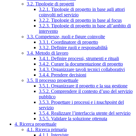
3.2. Tipologie di progetti
3.2.1. Tipologie di progetto in base agli attori
coinvolti nel servizio
3.2.2. Tipologie di progetto in base al focus
3.2.3. Tipologie di progetto in base all’ambito di
intervento
3.3. Competenze, ruoli e figure coinvolte
3.3.1. Coordinatore di progetto
3.3.2. Definire ruoli e responsabilità
3.4. Metodo di lavoro
3.4.1. Definire processi, strumenti e rituali
3.4.2. Curare la documentazione di progetto
3.4.3. Organizzare tavoli tecnici collaborativi
3.4.4. Prendere decisioni
3.5. Il processo progettuale
3.5.1. Organizzare il progetto e la sua gestione
3.5.2. Comprendere il contesto d’uso del servizio
pubblico
3.5.3. Progettare i processi e i
touchpoint
del
servizio
3.5.4. Realizzare l’interfaccia utente del servizio
3.5.5. Validare la soluzione ottenuta
4. Ricerca progettuale
4.1. Ricerca primaria
4.1.1. Interviste