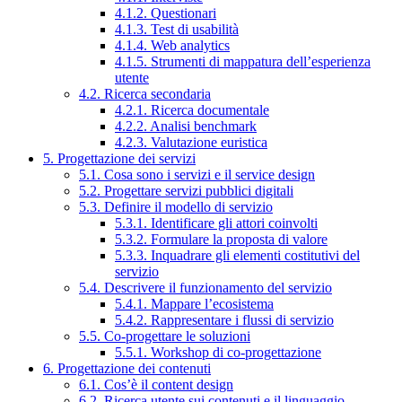
4.1.2. Questionari
4.1.3. Test di usabilità
4.1.4. Web analytics
4.1.5. Strumenti di mappatura dell’esperienza
utente
4.2. Ricerca secondaria
4.2.1. Ricerca documentale
4.2.2. Analisi benchmark
4.2.3. Valutazione euristica
5. Progettazione dei servizi
5.1. Cosa sono i servizi e il service design
5.2. Progettare servizi pubblici digitali
5.3. Definire il modello di servizio
5.3.1. Identificare gli attori coinvolti
5.3.2. Formulare la proposta di valore
5.3.3. Inquadrare gli elementi costitutivi del
servizio
5.4. Descrivere il funzionamento del servizio
5.4.1. Mappare l’ecosistema
5.4.2. Rappresentare i flussi di servizio
5.5. Co-progettare le soluzioni
5.5.1. Workshop di co-progettazione
6. Progettazione dei contenuti
6.1. Cos’è il content design
6.2. Ricerca utente sui contenuti e il linguaggio