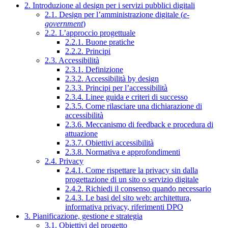
2. Introduzione al design per i servizi pubblici digitali
2.1. Design per l’amministrazione digitale (
e-
government
)
2.2. L’approccio progettuale
2.2.1. Buone pratiche
2.2.2. Principi
2.3. Accessibilità
2.3.1. Definizione
2.3.2. Accessibilità by design
2.3.3. Principi per l’accessibilità
2.3.4. Linee guida e criteri di successo
2.3.5. Come rilasciare una dichiarazione di
accessibilità
2.3.6. Meccanismo di feedback e procedura di
attuazione
2.3.7. Obiettivi accessibilità
2.3.8. Normativa e approfondimenti
2.4. Privacy
2.4.1. Come rispettare la privacy sin dalla
progettazione di un sito o servizio digitale
2.4.2. Richiedi il consenso quando necessario
2.4.3. Le basi del sito web: architettura,
informativa privacy, riferimenti DPO
3. Pianificazione, gestione e strategia
3.1. Obiettivi del progetto