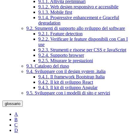
9.1.1. Attività preliminari
9.1.2. Web design responsivo e accessibile
9.1.3. Mobile first
9.1.4. Progressive enhancement e Graceful
degradation
9.2. Strumenti di supporto allo sviluppo del software
9.2.1. Feature detection
9.2.2. Verificare le feature disponibili con Can I
use
9.2.3. Strumenti e risorse per CSS e JavaScript
9.2.4. Supporto browser
9.2.5. Misurare le prestazioni
9.3. Catalogo del riuso
9.4. Sviluppare con il design system .italia
9.4.1. Il framework Bootstrap Italia
9.4.2. Il kit di sviluppo React
9.4.3. Il kit di sviluppo Angular
9.5. Sviluppare con i modelli di sito e servizi
glossario
A
B
C
D