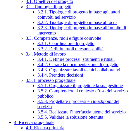
3.1. Obiettivi del progetto
3.2. Tipologie di progetti
3.2.1. Tipologie di progetto in base agli attori
coinvolti nel servizio
3.2.2. Tipologie di progetto in base al focus
3.2.3. Tipologie di progetto in base all’ambito di
intervento
3.3. Competenze, ruoli e figure coinvolte
3.3.1. Coordinatore di progetto
3.3.2. Definire ruoli e responsabilità
3.4. Metodo di lavoro
3.4.1. Definire processi, strumenti e rituali
3.4.2. Curare la documentazione di progetto
3.4.3. Organizzare tavoli tecnici collaborativi
3.4.4. Prendere decisioni
3.5. Il processo progettuale
3.5.1. Organizzare il progetto e la sua gestione
3.5.2. Comprendere il contesto d’uso del servizio
pubblico
3.5.3. Progettare i processi e i
touchpoint
del
servizio
3.5.4. Realizzare l’interfaccia utente del servizio
3.5.5. Validare la soluzione ottenuta
4. Ricerca progettuale
4.1. Ricerca primaria