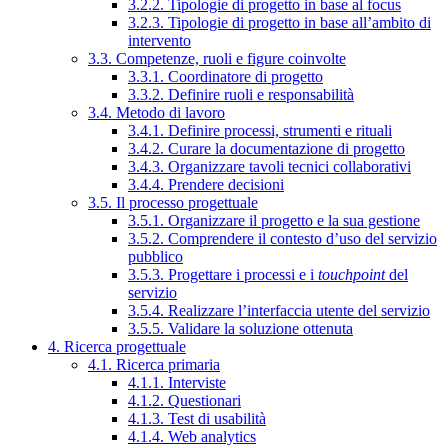
3.2.2. Tipologie di progetto in base al focus
3.2.3. Tipologie di progetto in base all’ambito di
intervento
3.3. Competenze, ruoli e figure coinvolte
3.3.1. Coordinatore di progetto
3.3.2. Definire ruoli e responsabilità
3.4. Metodo di lavoro
3.4.1. Definire processi, strumenti e rituali
3.4.2. Curare la documentazione di progetto
3.4.3. Organizzare tavoli tecnici collaborativi
3.4.4. Prendere decisioni
3.5. Il processo progettuale
3.5.1. Organizzare il progetto e la sua gestione
3.5.2. Comprendere il contesto d’uso del servizio
pubblico
3.5.3. Progettare i processi e i
touchpoint
del
servizio
3.5.4. Realizzare l’interfaccia utente del servizio
3.5.5. Validare la soluzione ottenuta
4. Ricerca progettuale
4.1. Ricerca primaria
4.1.1. Interviste
4.1.2. Questionari
4.1.3. Test di usabilità
4.1.4. Web analytics