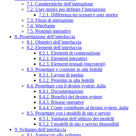
7.1. Caratteristiche dell’interazione
7.2. User stories per definire l’interazione
7.2.1. Differenza tra scenari e user stories
7.3. Flussi di interazione
7.4. Wireframe
7.5. Prototipi interattivi
8. Progettazione dell’interfaccia
8.1. Obiettivi dell’interfaccia
8.2. Elementi dell’interfaccia
8.2.1. Elementi di composizione
8.2.2. Elementi interattivi
8.2.3. Elementi testuali (microtesti)
8.3. Progettare e costruire in alta fedeltà
8.3.1. Layout di pagina
8.3.2. Prototipi in alta fedeltà
8.4. Progettare con il design system .italia
8.4.1. Documentazione
8.4.2. Benefici del design system
8.4.3. Risorse operative
8.4.4. Come contribuire al design system .italia
8.5. Progettare con i modelli di sito e servizi
8.5.1. Vantaggi dell’utilizzo dei modelli
8.5.2. I modelli di sito e servizi disponibili
9. Sviluppo dell’interfaccia
9.1. Approccio allo sviluppo