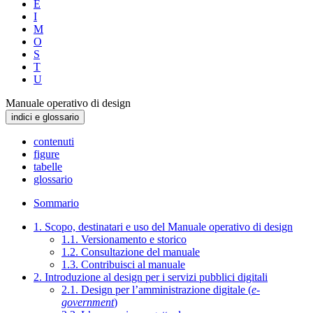
E
I
M
O
S
T
U
Manuale operativo di design
indici e glossario
contenuti
figure
tabelle
glossario
Sommario
1. Scopo, destinatari e uso del Manuale operativo di design
1.1. Versionamento e storico
1.2. Consultazione del manuale
1.3. Contribuisci al manuale
2. Introduzione al design per i servizi pubblici digitali
2.1. Design per l’amministrazione digitale (
e-
government
)