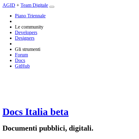
AGID
+
Team Digitale
Piano Triennale
Le community
Developers
Designers
Gli strumenti
Forum
Docs
GitHub
Docs Italia
beta
Documenti pubblici, digitali.