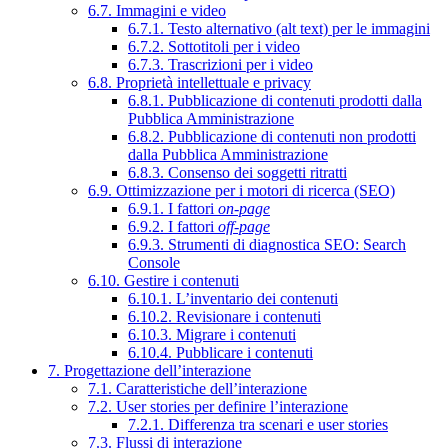
6.7. Immagini e video
6.7.1. Testo alternativo (alt text) per le immagini
6.7.2. Sottotitoli per i video
6.7.3. Trascrizioni per i video
6.8. Proprietà intellettuale e privacy
6.8.1. Pubblicazione di contenuti prodotti dalla
Pubblica Amministrazione
6.8.2. Pubblicazione di contenuti non prodotti
dalla Pubblica Amministrazione
6.8.3. Consenso dei soggetti ritratti
6.9. Ottimizzazione per i motori di ricerca (SEO)
6.9.1. I fattori
on-page
6.9.2. I fattori
off-page
6.9.3. Strumenti di diagnostica SEO: Search
Console
6.10. Gestire i contenuti
6.10.1. L’inventario dei contenuti
6.10.2. Revisionare i contenuti
6.10.3. Migrare i contenuti
6.10.4. Pubblicare i contenuti
7. Progettazione dell’interazione
7.1. Caratteristiche dell’interazione
7.2. User stories per definire l’interazione
7.2.1. Differenza tra scenari e user stories
7.3. Flussi di interazione