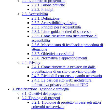
2.2. L’approccio progettuale
2.2.1. Buone pratiche
2.2.2. Principi
2.3. Accessibilità
2.3.1. Definizione
2.3.2. Accessibilità by design
2.3.3. Principi per l’accessibilità
2.3.4. Linee guida e criteri di successo
2.3.5. Come rilasciare una dichiarazione di
accessibilità
2.3.6. Meccanismo di feedback e procedura di
attuazione
2.3.7. Obiettivi accessibilità
2.3.8. Normativa e approfondimenti
2.4. Privacy
2.4.1. Come rispettare la privacy sin dalla
progettazione di un sito o servizio digitale
2.4.2. Richiedi il consenso quando necessario
2.4.3. Le basi del sito web: architettura,
informativa privacy, riferimenti DPO
3. Pianificazione, gestione e strategia
3.1. Obiettivi del progetto
3.2. Tipologie di progetti
3.2.1. Tipologie di progetto in base agli attori
coinvolti nel servizio