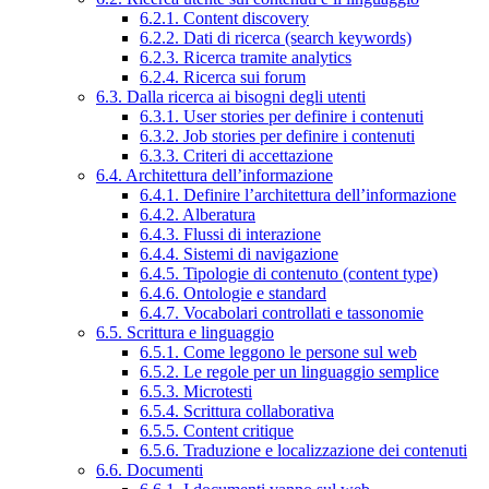
6.2.1. Content discovery
6.2.2. Dati di ricerca (search keywords)
6.2.3. Ricerca tramite analytics
6.2.4. Ricerca sui forum
6.3. Dalla ricerca ai bisogni degli utenti
6.3.1. User stories per definire i contenuti
6.3.2. Job stories per definire i contenuti
6.3.3. Criteri di accettazione
6.4. Architettura dell’informazione
6.4.1. Definire l’architettura dell’informazione
6.4.2. Alberatura
6.4.3. Flussi di interazione
6.4.4. Sistemi di navigazione
6.4.5. Tipologie di contenuto (content type)
6.4.6. Ontologie e standard
6.4.7. Vocabolari controllati e tassonomie
6.5. Scrittura e linguaggio
6.5.1. Come leggono le persone sul web
6.5.2. Le regole per un linguaggio semplice
6.5.3. Microtesti
6.5.4. Scrittura collaborativa
6.5.5. Content critique
6.5.6. Traduzione e localizzazione dei contenuti
6.6. Documenti