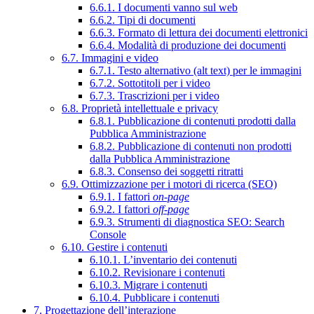
6.6.1. I documenti vanno sul web
6.6.2. Tipi di documenti
6.6.3. Formato di lettura dei documenti elettronici
6.6.4. Modalità di produzione dei documenti
6.7. Immagini e video
6.7.1. Testo alternativo (alt text) per le immagini
6.7.2. Sottotitoli per i video
6.7.3. Trascrizioni per i video
6.8. Proprietà intellettuale e privacy
6.8.1. Pubblicazione di contenuti prodotti dalla
Pubblica Amministrazione
6.8.2. Pubblicazione di contenuti non prodotti
dalla Pubblica Amministrazione
6.8.3. Consenso dei soggetti ritratti
6.9. Ottimizzazione per i motori di ricerca (SEO)
6.9.1. I fattori
on-page
6.9.2. I fattori
off-page
6.9.3. Strumenti di diagnostica SEO: Search
Console
6.10. Gestire i contenuti
6.10.1. L’inventario dei contenuti
6.10.2. Revisionare i contenuti
6.10.3. Migrare i contenuti
6.10.4. Pubblicare i contenuti
7. Progettazione dell’interazione