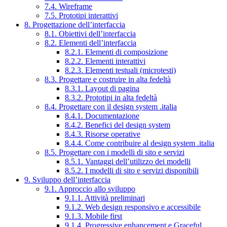
7.4. Wireframe
7.5. Prototipi interattivi
8. Progettazione dell’interfaccia
8.1. Obiettivi dell’interfaccia
8.2. Elementi dell’interfaccia
8.2.1. Elementi di composizione
8.2.2. Elementi interattivi
8.2.3. Elementi testuali (microtesti)
8.3. Progettare e costruire in alta fedeltà
8.3.1. Layout di pagina
8.3.2. Prototipi in alta fedeltà
8.4. Progettare con il design system .italia
8.4.1. Documentazione
8.4.2. Benefici del design system
8.4.3. Risorse operative
8.4.4. Come contribuire al design system .italia
8.5. Progettare con i modelli di sito e servizi
8.5.1. Vantaggi dell’utilizzo dei modelli
8.5.2. I modelli di sito e servizi disponibili
9. Sviluppo dell’interfaccia
9.1. Approccio allo sviluppo
9.1.1. Attività preliminari
9.1.2. Web design responsivo e accessibile
9.1.3. Mobile first
9.1.4. Progressive enhancement e Graceful