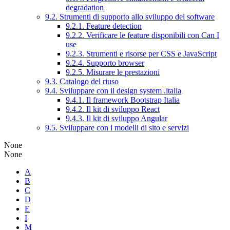
degradation
9.2. Strumenti di supporto allo sviluppo del software
9.2.1. Feature detection
9.2.2. Verificare le feature disponibili con Can I
use
9.2.3. Strumenti e risorse per CSS e JavaScript
9.2.4. Supporto browser
9.2.5. Misurare le prestazioni
9.3. Catalogo del riuso
9.4. Sviluppare con il design system .italia
9.4.1. Il framework Bootstrap Italia
9.4.2. Il kit di sviluppo React
9.4.3. Il kit di sviluppo Angular
9.5. Sviluppare con i modelli di sito e servizi
None
None
A
B
C
D
E
I
M