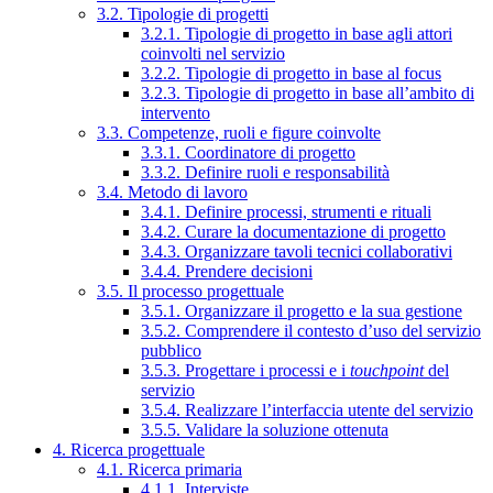
3.2. Tipologie di progetti
3.2.1. Tipologie di progetto in base agli attori
coinvolti nel servizio
3.2.2. Tipologie di progetto in base al focus
3.2.3. Tipologie di progetto in base all’ambito di
intervento
3.3. Competenze, ruoli e figure coinvolte
3.3.1. Coordinatore di progetto
3.3.2. Definire ruoli e responsabilità
3.4. Metodo di lavoro
3.4.1. Definire processi, strumenti e rituali
3.4.2. Curare la documentazione di progetto
3.4.3. Organizzare tavoli tecnici collaborativi
3.4.4. Prendere decisioni
3.5. Il processo progettuale
3.5.1. Organizzare il progetto e la sua gestione
3.5.2. Comprendere il contesto d’uso del servizio
pubblico
3.5.3. Progettare i processi e i
touchpoint
del
servizio
3.5.4. Realizzare l’interfaccia utente del servizio
3.5.5. Validare la soluzione ottenuta
4. Ricerca progettuale
4.1. Ricerca primaria
4.1.1. Interviste