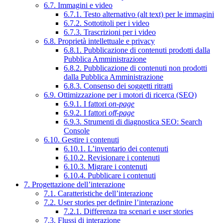
6.7. Immagini e video
6.7.1. Testo alternativo (alt text) per le immagini
6.7.2. Sottotitoli per i video
6.7.3. Trascrizioni per i video
6.8. Proprietà intellettuale e privacy
6.8.1. Pubblicazione di contenuti prodotti dalla
Pubblica Amministrazione
6.8.2. Pubblicazione di contenuti non prodotti
dalla Pubblica Amministrazione
6.8.3. Consenso dei soggetti ritratti
6.9. Ottimizzazione per i motori di ricerca (SEO)
6.9.1. I fattori
on-page
6.9.2. I fattori
off-page
6.9.3. Strumenti di diagnostica SEO: Search
Console
6.10. Gestire i contenuti
6.10.1. L’inventario dei contenuti
6.10.2. Revisionare i contenuti
6.10.3. Migrare i contenuti
6.10.4. Pubblicare i contenuti
7. Progettazione dell’interazione
7.1. Caratteristiche dell’interazione
7.2. User stories per definire l’interazione
7.2.1. Differenza tra scenari e user stories
7.3. Flussi di interazione