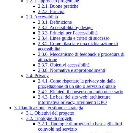
2.2. L’approccio progettuale
2.2.1. Buone pratiche
2.2.2. Principi
2.3. Accessibilità
2.3.1. Definizione
2.3.2. Accessibilità by design
2.3.3. Principi per l’accessibilità
2.3.4. Linee guida e criteri di successo
2.3.5. Come rilasciare una dichiarazione di
accessibilità
2.3.6. Meccanismo di feedback e procedura di
attuazione
2.3.7. Obiettivi accessibilità
2.3.8. Normativa e approfondimenti
2.4. Privacy
2.4.1. Come rispettare la privacy sin dalla
progettazione di un sito o servizio digitale
2.4.2. Richiedi il consenso quando necessario
2.4.3. Le basi del sito web: architettura,
informativa privacy, riferimenti DPO
3. Pianificazione, gestione e strategia
3.1. Obiettivi del progetto
3.2. Tipologie di progetti
3.2.1. Tipologie di progetto in base agli attori
coinvolti nel servizio