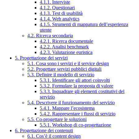
4.1.1. Interviste
4.1.2. Questionari
4.1.3. Test di usabilità
4.1.4. Web analytics
4.1.5. Strumenti di mappatura dell’esperienza
utente
4.2. Ricerca secondaria
4.2.1. Ricerca documentale
4.2.2. Analisi benchmark
4.2.3. Valutazione euristica
5. Progettazione dei servizi
5.1. Cosa sono i servizi e il service design
5.2. Progettare servizi pubblici digitali
5.3. Definire il modello di servizio
5.3.1. Identificare gli attori coinvolti
5.3.2. Formulare la proposta di valore
5.3.3. Inquadrare gli elementi costitutivi del
servizio
5.4. Descrivere il funzionamento del servizio
5.4.1. Mappare l’ecosistema
5.4.2. Rappresentare i flussi di servizio
5.5. Co-progettare le soluzioni
5.5.1. Workshop di co-progettazione
6. Progettazione dei contenuti
6.1. Cos’è il content design