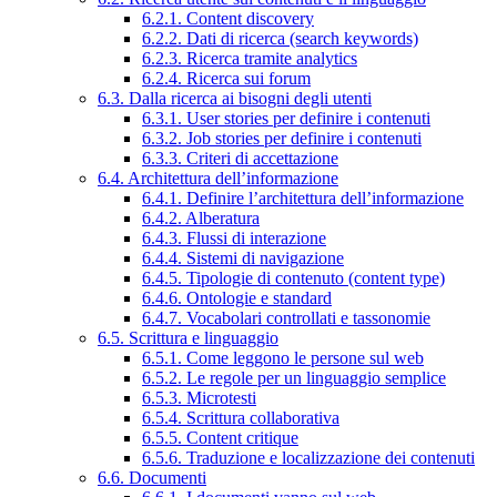
6.2.1. Content discovery
6.2.2. Dati di ricerca (search keywords)
6.2.3. Ricerca tramite analytics
6.2.4. Ricerca sui forum
6.3. Dalla ricerca ai bisogni degli utenti
6.3.1. User stories per definire i contenuti
6.3.2. Job stories per definire i contenuti
6.3.3. Criteri di accettazione
6.4. Architettura dell’informazione
6.4.1. Definire l’architettura dell’informazione
6.4.2. Alberatura
6.4.3. Flussi di interazione
6.4.4. Sistemi di navigazione
6.4.5. Tipologie di contenuto (content type)
6.4.6. Ontologie e standard
6.4.7. Vocabolari controllati e tassonomie
6.5. Scrittura e linguaggio
6.5.1. Come leggono le persone sul web
6.5.2. Le regole per un linguaggio semplice
6.5.3. Microtesti
6.5.4. Scrittura collaborativa
6.5.5. Content critique
6.5.6. Traduzione e localizzazione dei contenuti
6.6. Documenti