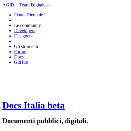
AGID
+
Team Digitale
Piano Triennale
Le community
Developers
Designers
Gli strumenti
Forum
Docs
GitHub
Docs Italia
beta
Documenti pubblici, digitali.