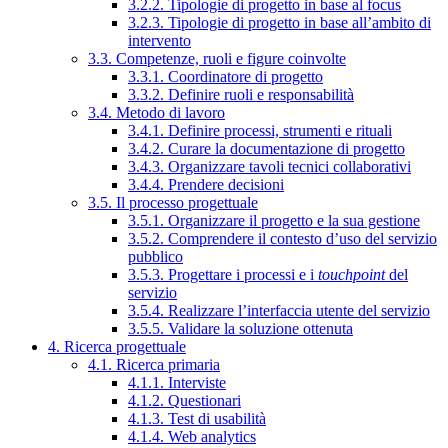
3.2.2. Tipologie di progetto in base al focus
3.2.3. Tipologie di progetto in base all’ambito di
intervento
3.3. Competenze, ruoli e figure coinvolte
3.3.1. Coordinatore di progetto
3.3.2. Definire ruoli e responsabilità
3.4. Metodo di lavoro
3.4.1. Definire processi, strumenti e rituali
3.4.2. Curare la documentazione di progetto
3.4.3. Organizzare tavoli tecnici collaborativi
3.4.4. Prendere decisioni
3.5. Il processo progettuale
3.5.1. Organizzare il progetto e la sua gestione
3.5.2. Comprendere il contesto d’uso del servizio
pubblico
3.5.3. Progettare i processi e i
touchpoint
del
servizio
3.5.4. Realizzare l’interfaccia utente del servizio
3.5.5. Validare la soluzione ottenuta
4. Ricerca progettuale
4.1. Ricerca primaria
4.1.1. Interviste
4.1.2. Questionari
4.1.3. Test di usabilità
4.1.4. Web analytics