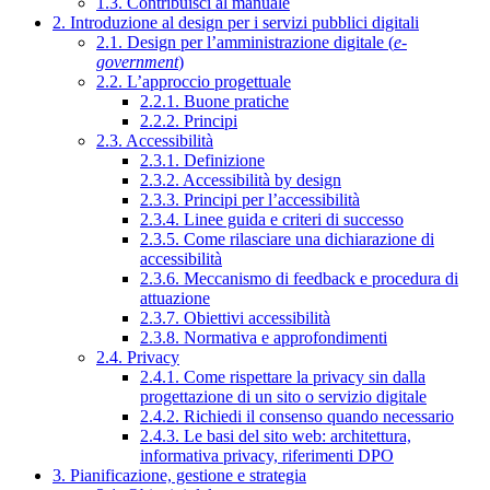
1.3. Contribuisci al manuale
2. Introduzione al design per i servizi pubblici digitali
2.1. Design per l’amministrazione digitale (
e-
government
)
2.2. L’approccio progettuale
2.2.1. Buone pratiche
2.2.2. Principi
2.3. Accessibilità
2.3.1. Definizione
2.3.2. Accessibilità by design
2.3.3. Principi per l’accessibilità
2.3.4. Linee guida e criteri di successo
2.3.5. Come rilasciare una dichiarazione di
accessibilità
2.3.6. Meccanismo di feedback e procedura di
attuazione
2.3.7. Obiettivi accessibilità
2.3.8. Normativa e approfondimenti
2.4. Privacy
2.4.1. Come rispettare la privacy sin dalla
progettazione di un sito o servizio digitale
2.4.2. Richiedi il consenso quando necessario
2.4.3. Le basi del sito web: architettura,
informativa privacy, riferimenti DPO
3. Pianificazione, gestione e strategia