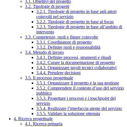
3.1. Obiettivi del progetto
3.2. Tipologie di progetti
3.2.1. Tipologie di progetto in base agli attori
coinvolti nel servizio
3.2.2. Tipologie di progetto in base al focus
3.2.3. Tipologie di progetto in base all’ambito di
intervento
3.3. Competenze, ruoli e figure coinvolte
3.3.1. Coordinatore di progetto
3.3.2. Definire ruoli e responsabilità
3.4. Metodo di lavoro
3.4.1. Definire processi, strumenti e rituali
3.4.2. Curare la documentazione di progetto
3.4.3. Organizzare tavoli tecnici collaborativi
3.4.4. Prendere decisioni
3.5. Il processo progettuale
3.5.1. Organizzare il progetto e la sua gestione
3.5.2. Comprendere il contesto d’uso del servizio
pubblico
3.5.3. Progettare i processi e i
touchpoint
del
servizio
3.5.4. Realizzare l’interfaccia utente del servizio
3.5.5. Validare la soluzione ottenuta
4. Ricerca progettuale
4.1. Ricerca primaria