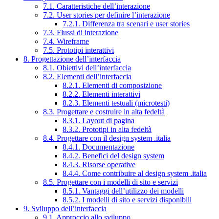
7.1. Caratteristiche dell’interazione
7.2. User stories per definire l’interazione
7.2.1. Differenza tra scenari e user stories
7.3. Flussi di interazione
7.4. Wireframe
7.5. Prototipi interattivi
8. Progettazione dell’interfaccia
8.1. Obiettivi dell’interfaccia
8.2. Elementi dell’interfaccia
8.2.1. Elementi di composizione
8.2.2. Elementi interattivi
8.2.3. Elementi testuali (microtesti)
8.3. Progettare e costruire in alta fedeltà
8.3.1. Layout di pagina
8.3.2. Prototipi in alta fedeltà
8.4. Progettare con il design system .italia
8.4.1. Documentazione
8.4.2. Benefici del design system
8.4.3. Risorse operative
8.4.4. Come contribuire al design system .italia
8.5. Progettare con i modelli di sito e servizi
8.5.1. Vantaggi dell’utilizzo dei modelli
8.5.2. I modelli di sito e servizi disponibili
9. Sviluppo dell’interfaccia
9.1. Approccio allo sviluppo