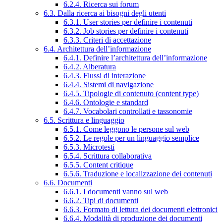
6.2.4. Ricerca sui forum
6.3. Dalla ricerca ai bisogni degli utenti
6.3.1. User stories per definire i contenuti
6.3.2. Job stories per definire i contenuti
6.3.3. Criteri di accettazione
6.4. Architettura dell’informazione
6.4.1. Definire l’architettura dell’informazione
6.4.2. Alberatura
6.4.3. Flussi di interazione
6.4.4. Sistemi di navigazione
6.4.5. Tipologie di contenuto (content type)
6.4.6. Ontologie e standard
6.4.7. Vocabolari controllati e tassonomie
6.5. Scrittura e linguaggio
6.5.1. Come leggono le persone sul web
6.5.2. Le regole per un linguaggio semplice
6.5.3. Microtesti
6.5.4. Scrittura collaborativa
6.5.5. Content critique
6.5.6. Traduzione e localizzazione dei contenuti
6.6. Documenti
6.6.1. I documenti vanno sul web
6.6.2. Tipi di documenti
6.6.3. Formato di lettura dei documenti elettronici
6.6.4. Modalità di produzione dei documenti