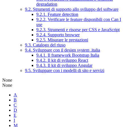
degradation
9.2. Strumenti di supporto allo sviluppo del software
9.2.1. Feature detection
9.2.2. Verificare le feature disponibili con Can I
use
9.2.3. Strumenti e risorse per CSS e JavaScript
9.2.4. Supporto browser
9.2.5. Misurare le prestazioni
9.3. Catalogo del riuso
9.4. Sviluppare con il design system .italia
9.4.1. Il framework Bootstrap Italia
9.4.2. Il kit di sviluppo React
9.4.3. Il kit di sviluppo Angular
9.5. Sviluppare con i modelli di sito e servizi
None
None
A
B
C
D
E
I
M