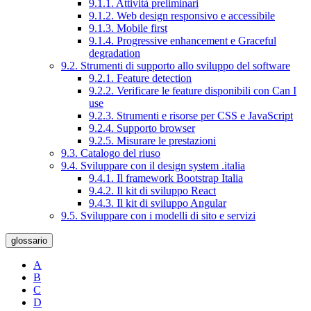
9.1.1. Attività preliminari
9.1.2. Web design responsivo e accessibile
9.1.3. Mobile first
9.1.4. Progressive enhancement e Graceful
degradation
9.2. Strumenti di supporto allo sviluppo del software
9.2.1. Feature detection
9.2.2. Verificare le feature disponibili con Can I
use
9.2.3. Strumenti e risorse per CSS e JavaScript
9.2.4. Supporto browser
9.2.5. Misurare le prestazioni
9.3. Catalogo del riuso
9.4. Sviluppare con il design system .italia
9.4.1. Il framework Bootstrap Italia
9.4.2. Il kit di sviluppo React
9.4.3. Il kit di sviluppo Angular
9.5. Sviluppare con i modelli di sito e servizi
glossario
A
B
C
D