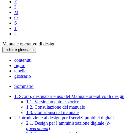
E
I
M
O
S
T
U
Manuale operativo di design
indici e glossario
contenuti
figure
tabelle
glossario
Sommario
1. Scopo, destinatari e uso del Manuale operativo di design
1.1. Versionamento e storico
1.2. Consultazione del manuale
1.3. Contribuisci al manuale
2. Introduzione al design per i servizi pubblici digitali
2.1. Design per l’amministrazione digitale (
e-
government
)