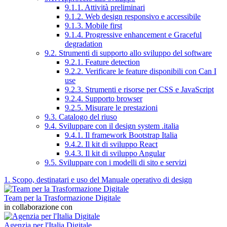
9.1.1. Attività preliminari
9.1.2. Web design responsivo e accessibile
9.1.3. Mobile first
9.1.4. Progressive enhancement e Graceful
degradation
9.2. Strumenti di supporto allo sviluppo del software
9.2.1. Feature detection
9.2.2. Verificare le feature disponibili con Can I
use
9.2.3. Strumenti e risorse per CSS e JavaScript
9.2.4. Supporto browser
9.2.5. Misurare le prestazioni
9.3. Catalogo del riuso
9.4. Sviluppare con il design system .italia
9.4.1. Il framework Bootstrap Italia
9.4.2. Il kit di sviluppo React
9.4.3. Il kit di sviluppo Angular
9.5. Sviluppare con i modelli di sito e servizi
1. Scopo, destinatari e uso del Manuale operativo di design
Team per la Trasformazione Digitale
in collaborazione con
Agenzia per l'Italia Digitale