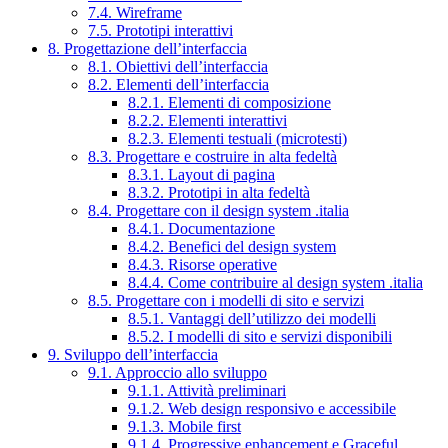
7.4. Wireframe
7.5. Prototipi interattivi
8. Progettazione dell’interfaccia
8.1. Obiettivi dell’interfaccia
8.2. Elementi dell’interfaccia
8.2.1. Elementi di composizione
8.2.2. Elementi interattivi
8.2.3. Elementi testuali (microtesti)
8.3. Progettare e costruire in alta fedeltà
8.3.1. Layout di pagina
8.3.2. Prototipi in alta fedeltà
8.4. Progettare con il design system .italia
8.4.1. Documentazione
8.4.2. Benefici del design system
8.4.3. Risorse operative
8.4.4. Come contribuire al design system .italia
8.5. Progettare con i modelli di sito e servizi
8.5.1. Vantaggi dell’utilizzo dei modelli
8.5.2. I modelli di sito e servizi disponibili
9. Sviluppo dell’interfaccia
9.1. Approccio allo sviluppo
9.1.1. Attività preliminari
9.1.2. Web design responsivo e accessibile
9.1.3. Mobile first
9.1.4. Progressive enhancement e Graceful