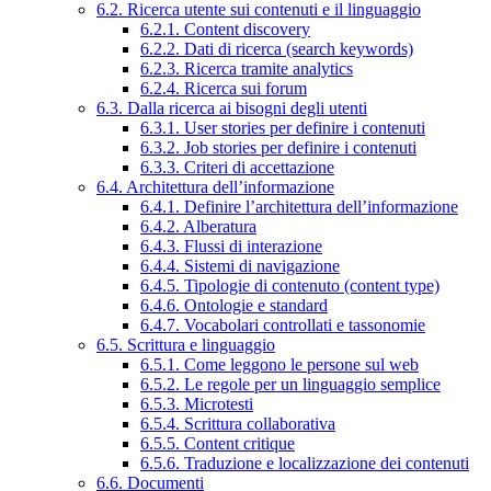
6.2. Ricerca utente sui contenuti e il linguaggio
6.2.1. Content discovery
6.2.2. Dati di ricerca (search keywords)
6.2.3. Ricerca tramite analytics
6.2.4. Ricerca sui forum
6.3. Dalla ricerca ai bisogni degli utenti
6.3.1. User stories per definire i contenuti
6.3.2. Job stories per definire i contenuti
6.3.3. Criteri di accettazione
6.4. Architettura dell’informazione
6.4.1. Definire l’architettura dell’informazione
6.4.2. Alberatura
6.4.3. Flussi di interazione
6.4.4. Sistemi di navigazione
6.4.5. Tipologie di contenuto (content type)
6.4.6. Ontologie e standard
6.4.7. Vocabolari controllati e tassonomie
6.5. Scrittura e linguaggio
6.5.1. Come leggono le persone sul web
6.5.2. Le regole per un linguaggio semplice
6.5.3. Microtesti
6.5.4. Scrittura collaborativa
6.5.5. Content critique
6.5.6. Traduzione e localizzazione dei contenuti
6.6. Documenti