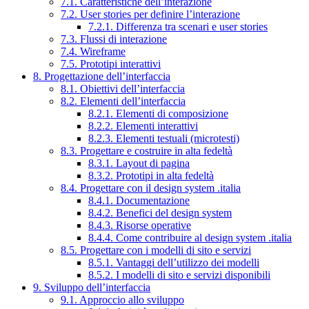
7.1. Caratteristiche dell’interazione
7.2. User stories per definire l’interazione
7.2.1. Differenza tra scenari e user stories
7.3. Flussi di interazione
7.4. Wireframe
7.5. Prototipi interattivi
8. Progettazione dell’interfaccia
8.1. Obiettivi dell’interfaccia
8.2. Elementi dell’interfaccia
8.2.1. Elementi di composizione
8.2.2. Elementi interattivi
8.2.3. Elementi testuali (microtesti)
8.3. Progettare e costruire in alta fedeltà
8.3.1. Layout di pagina
8.3.2. Prototipi in alta fedeltà
8.4. Progettare con il design system .italia
8.4.1. Documentazione
8.4.2. Benefici del design system
8.4.3. Risorse operative
8.4.4. Come contribuire al design system .italia
8.5. Progettare con i modelli di sito e servizi
8.5.1. Vantaggi dell’utilizzo dei modelli
8.5.2. I modelli di sito e servizi disponibili
9. Sviluppo dell’interfaccia
9.1. Approccio allo sviluppo