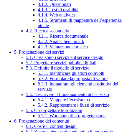
4.1.2. Questionari
4.1.3. Test di usabilità
4.1.4. Web analytics
4.1.5. Strumenti di mappatura dell’esperienza
utente
4.2. Ricerca secondaria
4.2.1. Ricerca documentale
4.2.2. Analisi benchmark
4.2.3. Valutazione euristica
5. Progettazione dei servizi
5.1. Cosa sono i servizi e il service design
5.2. Progettare servizi pubblici digitali
5.3. Definire il modello di servizio
5.3.1. Identificare gli attori coinvolti
5.3.2. Formulare la proposta di valore
5.3.3. Inquadrare gli elementi costitutivi del
servizio
5.4. Descrivere il funzionamento del servizio
5.4.1. Mappare l’ecosistema
5.4.2. Rappresentare i flussi di servizio
5.5. Co-progettare le soluzioni
5.5.1. Workshop di co-progettazione
6. Progettazione dei contenuti
6.1. Cos’è il content design
6.2. Ricerca utente sui contenuti e il linguaggio