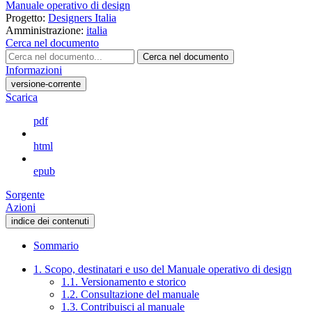
Manuale operativo di design
Progetto:
Designers Italia
Amministrazione:
italia
Cerca nel documento
Cerca nel documento
Informazioni
versione-corrente
Scarica
pdf
html
epub
Sorgente
Azioni
indice dei contenuti
Sommario
1. Scopo, destinatari e uso del Manuale operativo di design
1.1. Versionamento e storico
1.2. Consultazione del manuale
1.3. Contribuisci al manuale