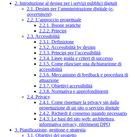
2. Introduzione al design per i servizi pubblici digitali
2.1. Design per l’amministrazione digitale (
e-
government
)
2.2. L’approccio progettuale
2.2.1. Buone pratiche
2.2.2. Principi
2.3. Accessibilità
2.3.1. Definizione
2.3.2. Accessibilità by design
2.3.3. Principi per l’accessibilità
2.3.4. Linee guida e criteri di successo
2.3.5. Come rilasciare una dichiarazione di
accessibilità
2.3.6. Meccanismo di feedback e procedura di
attuazione
2.3.7. Obiettivi accessibilità
2.3.8. Normativa e approfondimenti
2.4. Privacy
2.4.1. Come rispettare la privacy sin dalla
progettazione di un sito o servizio digitale
2.4.2. Richiedi il consenso quando necessario
2.4.3. Le basi del sito web: architettura,
informativa privacy, riferimenti DPO
3. Pianificazione, gestione e strategia
3.1. Obiettivi del progetto