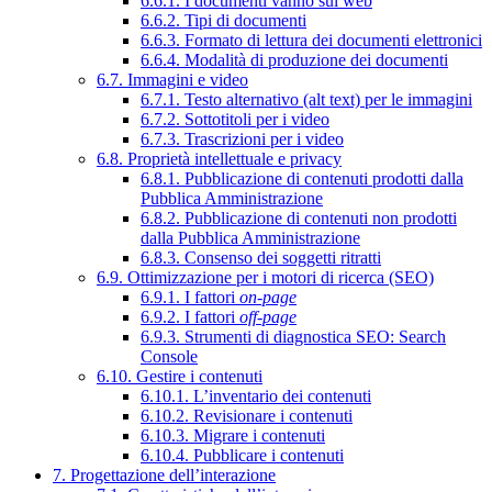
6.6.1. I documenti vanno sul web
6.6.2. Tipi di documenti
6.6.3. Formato di lettura dei documenti elettronici
6.6.4. Modalità di produzione dei documenti
6.7. Immagini e video
6.7.1. Testo alternativo (alt text) per le immagini
6.7.2. Sottotitoli per i video
6.7.3. Trascrizioni per i video
6.8. Proprietà intellettuale e privacy
6.8.1. Pubblicazione di contenuti prodotti dalla
Pubblica Amministrazione
6.8.2. Pubblicazione di contenuti non prodotti
dalla Pubblica Amministrazione
6.8.3. Consenso dei soggetti ritratti
6.9. Ottimizzazione per i motori di ricerca (SEO)
6.9.1. I fattori
on-page
6.9.2. I fattori
off-page
6.9.3. Strumenti di diagnostica SEO: Search
Console
6.10. Gestire i contenuti
6.10.1. L’inventario dei contenuti
6.10.2. Revisionare i contenuti
6.10.3. Migrare i contenuti
6.10.4. Pubblicare i contenuti
7. Progettazione dell’interazione