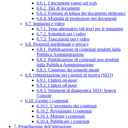
6.6.1. I documenti vanno sul web
6.6.2. Tipi di documenti
6.6.3. Formato di lettura dei documenti elettronici
6.6.4. Modalità di produzione dei documenti
6.7. Immagini e video
6.7.1. Testo alternativo (alt text) per le immagini
6.7.2. Sottotitoli per i video
6.7.3. Trascrizioni per i video
6.8. Proprietà intellettuale e privacy
6.8.1. Pubblicazione di contenuti prodotti dalla
Pubblica Amministrazione
6.8.2. Pubblicazione di contenuti non prodotti
dalla Pubblica Amministrazione
6.8.3. Consenso dei soggetti ritratti
6.9. Ottimizzazione per i motori di ricerca (SEO)
6.9.1. I fattori
on-page
6.9.2. I fattori
off-page
6.9.3. Strumenti di diagnostica SEO: Search
Console
6.10. Gestire i contenuti
6.10.1. L’inventario dei contenuti
6.10.2. Revisionare i contenuti
6.10.3. Migrare i contenuti
6.10.4. Pubblicare i contenuti
7. Progettazione dell’interazione