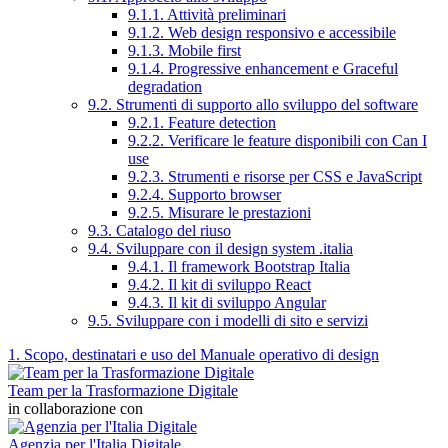
9.1.1. Attività preliminari
9.1.2. Web design responsivo e accessibile
9.1.3. Mobile first
9.1.4. Progressive enhancement e Graceful
degradation
9.2. Strumenti di supporto allo sviluppo del software
9.2.1. Feature detection
9.2.2. Verificare le feature disponibili con Can I
use
9.2.3. Strumenti e risorse per CSS e JavaScript
9.2.4. Supporto browser
9.2.5. Misurare le prestazioni
9.3. Catalogo del riuso
9.4. Sviluppare con il design system .italia
9.4.1. Il framework Bootstrap Italia
9.4.2. Il kit di sviluppo React
9.4.3. Il kit di sviluppo Angular
9.5. Sviluppare con i modelli di sito e servizi
1. Scopo, destinatari e uso del Manuale operativo di design
Team per la Trasformazione Digitale
in collaborazione con
Agenzia per l'Italia Digitale