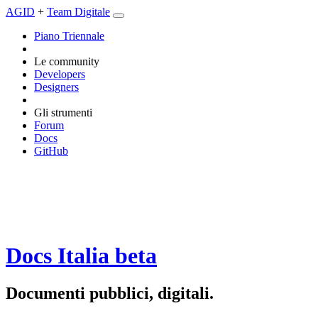
AGID
+
Team Digitale
Piano Triennale
Le community
Developers
Designers
Gli strumenti
Forum
Docs
GitHub
Docs Italia
beta
Documenti pubblici, digitali.