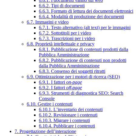
6.6.1. I documenti vanno sul web
6.6.2. Tipi di documenti
6.6.3. Formato di lettura dei documenti elettronici
6.6.4. Modalità di produzione dei documenti
6.7. Immagini e video
6.7.1. Testo alternativo (alt text) per le immagini
6.7.2. Sottotitoli per i video
6.7.3. Trascrizioni per i video
6.8. Proprietà intellettuale e privacy
6.8.1. Pubblicazione di contenuti prodotti dalla
Pubblica Amministrazione
6.8.2. Pubblicazione di contenuti non prodotti
dalla Pubblica Amministrazione
6.8.3. Consenso dei soggetti ritratti
6.9. Ottimizzazione per i motori di ricerca (SEO)
6.9.1. I fattori
on-page
6.9.2. I fattori
off-page
6.9.3. Strumenti di diagnostica SEO: Search
Console
6.10. Gestire i contenuti
6.10.1. L’inventario dei contenuti
6.10.2. Revisionare i contenuti
6.10.3. Migrare i contenuti
6.10.4. Pubblicare i contenuti
7. Progettazione dell’interazione