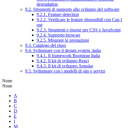
degradation
9.2. Strumenti di supporto allo sviluppo del software
9.2.1. Feature detection
9.2.2. Verificare le feature disponibili con Can I
use
9.2.3. Strumenti e risorse per CSS e JavaScript
9.2.4. Supporto browser
9.2.5. Misurare le prestazioni
9.3. Catalogo del riuso
9.4. Sviluppare con il design system .italia
9.4.1. Il framework Bootstrap Italia
9.4.2. Il kit di sviluppo React
9.4.3. Il kit di sviluppo Angular
9.5. Sviluppare con i modelli di sito e servizi
None
None
A
B
C
D
E
I
M