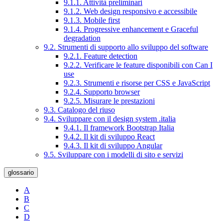
9.1.1. Attività preliminari
9.1.2. Web design responsivo e accessibile
9.1.3. Mobile first
9.1.4. Progressive enhancement e Graceful
degradation
9.2. Strumenti di supporto allo sviluppo del software
9.2.1. Feature detection
9.2.2. Verificare le feature disponibili con Can I
use
9.2.3. Strumenti e risorse per CSS e JavaScript
9.2.4. Supporto browser
9.2.5. Misurare le prestazioni
9.3. Catalogo del riuso
9.4. Sviluppare con il design system .italia
9.4.1. Il framework Bootstrap Italia
9.4.2. Il kit di sviluppo React
9.4.3. Il kit di sviluppo Angular
9.5. Sviluppare con i modelli di sito e servizi
glossario
A
B
C
D