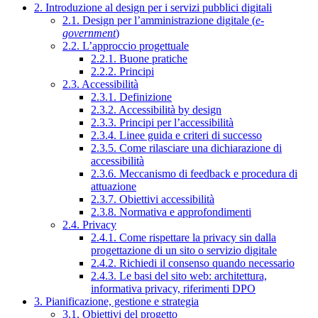
2. Introduzione al design per i servizi pubblici digitali
2.1. Design per l’amministrazione digitale (
e-
government
)
2.2. L’approccio progettuale
2.2.1. Buone pratiche
2.2.2. Principi
2.3. Accessibilità
2.3.1. Definizione
2.3.2. Accessibilità by design
2.3.3. Principi per l’accessibilità
2.3.4. Linee guida e criteri di successo
2.3.5. Come rilasciare una dichiarazione di
accessibilità
2.3.6. Meccanismo di feedback e procedura di
attuazione
2.3.7. Obiettivi accessibilità
2.3.8. Normativa e approfondimenti
2.4. Privacy
2.4.1. Come rispettare la privacy sin dalla
progettazione di un sito o servizio digitale
2.4.2. Richiedi il consenso quando necessario
2.4.3. Le basi del sito web: architettura,
informativa privacy, riferimenti DPO
3. Pianificazione, gestione e strategia
3.1. Obiettivi del progetto