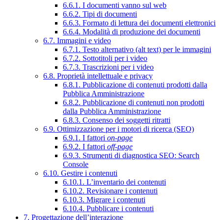
6.6.1. I documenti vanno sul web
6.6.2. Tipi di documenti
6.6.3. Formato di lettura dei documenti elettronici
6.6.4. Modalità di produzione dei documenti
6.7. Immagini e video
6.7.1. Testo alternativo (alt text) per le immagini
6.7.2. Sottotitoli per i video
6.7.3. Trascrizioni per i video
6.8. Proprietà intellettuale e privacy
6.8.1. Pubblicazione di contenuti prodotti dalla
Pubblica Amministrazione
6.8.2. Pubblicazione di contenuti non prodotti
dalla Pubblica Amministrazione
6.8.3. Consenso dei soggetti ritratti
6.9. Ottimizzazione per i motori di ricerca (SEO)
6.9.1. I fattori
on-page
6.9.2. I fattori
off-page
6.9.3. Strumenti di diagnostica SEO: Search
Console
6.10. Gestire i contenuti
6.10.1. L’inventario dei contenuti
6.10.2. Revisionare i contenuti
6.10.3. Migrare i contenuti
6.10.4. Pubblicare i contenuti
7. Progettazione dell’interazione