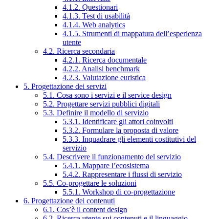
4.1.2. Questionari
4.1.3. Test di usabilità
4.1.4. Web analytics
4.1.5. Strumenti di mappatura dell’esperienza
utente
4.2. Ricerca secondaria
4.2.1. Ricerca documentale
4.2.2. Analisi benchmark
4.2.3. Valutazione euristica
5. Progettazione dei servizi
5.1. Cosa sono i servizi e il service design
5.2. Progettare servizi pubblici digitali
5.3. Definire il modello di servizio
5.3.1. Identificare gli attori coinvolti
5.3.2. Formulare la proposta di valore
5.3.3. Inquadrare gli elementi costitutivi del
servizio
5.4. Descrivere il funzionamento del servizio
5.4.1. Mappare l’ecosistema
5.4.2. Rappresentare i flussi di servizio
5.5. Co-progettare le soluzioni
5.5.1. Workshop di co-progettazione
6. Progettazione dei contenuti
6.1. Cos’è il content design
6.2. Ricerca utente sui contenuti e il linguaggio