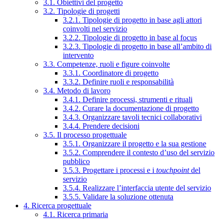
3.1. Obiettivi del progetto
3.2. Tipologie di progetti
3.2.1. Tipologie di progetto in base agli attori
coinvolti nel servizio
3.2.2. Tipologie di progetto in base al focus
3.2.3. Tipologie di progetto in base all’ambito di
intervento
3.3. Competenze, ruoli e figure coinvolte
3.3.1. Coordinatore di progetto
3.3.2. Definire ruoli e responsabilità
3.4. Metodo di lavoro
3.4.1. Definire processi, strumenti e rituali
3.4.2. Curare la documentazione di progetto
3.4.3. Organizzare tavoli tecnici collaborativi
3.4.4. Prendere decisioni
3.5. Il processo progettuale
3.5.1. Organizzare il progetto e la sua gestione
3.5.2. Comprendere il contesto d’uso del servizio
pubblico
3.5.3. Progettare i processi e i
touchpoint
del
servizio
3.5.4. Realizzare l’interfaccia utente del servizio
3.5.5. Validare la soluzione ottenuta
4. Ricerca progettuale
4.1. Ricerca primaria