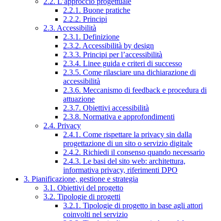
2.2. L’approccio progettuale
2.2.1. Buone pratiche
2.2.2. Principi
2.3. Accessibilità
2.3.1. Definizione
2.3.2. Accessibilità by design
2.3.3. Principi per l’accessibilità
2.3.4. Linee guida e criteri di successo
2.3.5. Come rilasciare una dichiarazione di
accessibilità
2.3.6. Meccanismo di feedback e procedura di
attuazione
2.3.7. Obiettivi accessibilità
2.3.8. Normativa e approfondimenti
2.4. Privacy
2.4.1. Come rispettare la privacy sin dalla
progettazione di un sito o servizio digitale
2.4.2. Richiedi il consenso quando necessario
2.4.3. Le basi del sito web: architettura,
informativa privacy, riferimenti DPO
3. Pianificazione, gestione e strategia
3.1. Obiettivi del progetto
3.2. Tipologie di progetti
3.2.1. Tipologie di progetto in base agli attori
coinvolti nel servizio