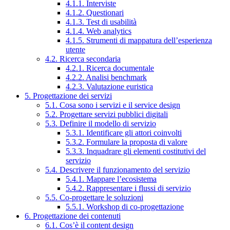
4.1.1. Interviste
4.1.2. Questionari
4.1.3. Test di usabilità
4.1.4. Web analytics
4.1.5. Strumenti di mappatura dell’esperienza
utente
4.2. Ricerca secondaria
4.2.1. Ricerca documentale
4.2.2. Analisi benchmark
4.2.3. Valutazione euristica
5. Progettazione dei servizi
5.1. Cosa sono i servizi e il service design
5.2. Progettare servizi pubblici digitali
5.3. Definire il modello di servizio
5.3.1. Identificare gli attori coinvolti
5.3.2. Formulare la proposta di valore
5.3.3. Inquadrare gli elementi costitutivi del
servizio
5.4. Descrivere il funzionamento del servizio
5.4.1. Mappare l’ecosistema
5.4.2. Rappresentare i flussi di servizio
5.5. Co-progettare le soluzioni
5.5.1. Workshop di co-progettazione
6. Progettazione dei contenuti
6.1. Cos’è il content design