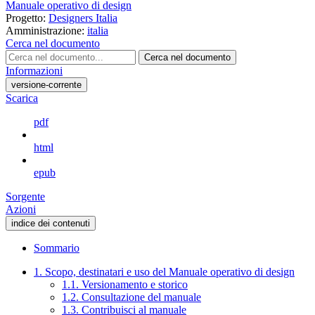
Manuale operativo di design
Progetto:
Designers Italia
Amministrazione:
italia
Cerca nel documento
Cerca nel documento
Informazioni
versione-corrente
Scarica
pdf
html
epub
Sorgente
Azioni
indice dei contenuti
Sommario
1. Scopo, destinatari e uso del Manuale operativo di design
1.1. Versionamento e storico
1.2. Consultazione del manuale
1.3. Contribuisci al manuale