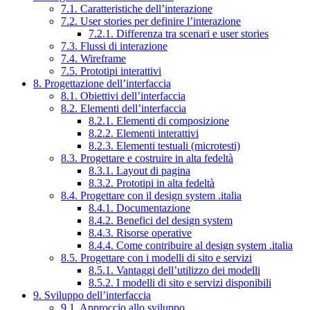
7.1. Caratteristiche dell’interazione
7.2. User stories per definire l’interazione
7.2.1. Differenza tra scenari e user stories
7.3. Flussi di interazione
7.4. Wireframe
7.5. Prototipi interattivi
8. Progettazione dell’interfaccia
8.1. Obiettivi dell’interfaccia
8.2. Elementi dell’interfaccia
8.2.1. Elementi di composizione
8.2.2. Elementi interattivi
8.2.3. Elementi testuali (microtesti)
8.3. Progettare e costruire in alta fedeltà
8.3.1. Layout di pagina
8.3.2. Prototipi in alta fedeltà
8.4. Progettare con il design system .italia
8.4.1. Documentazione
8.4.2. Benefici del design system
8.4.3. Risorse operative
8.4.4. Come contribuire al design system .italia
8.5. Progettare con i modelli di sito e servizi
8.5.1. Vantaggi dell’utilizzo dei modelli
8.5.2. I modelli di sito e servizi disponibili
9. Sviluppo dell’interfaccia
9.1. Approccio allo sviluppo