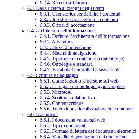
6.2.4. Ricerca sui forum
6.3. Dalla ricerca ai bisogni degli utenti
6.3.1. User stories per definire i contenuti
6.3.2. Job stories per definire i contenuti
6.3.3. Criteri di accettazione
6.4. Architettura dell’informazione
6.4.1. Definire l’architettura dell’informazione
6.4.2. Alberatura
6.4.3. Flussi di interazione
6.4.4. Sistemi di navigazione
6.4.5. Tipologie di contenuto (content type)
6.4.6. Ontologie e standard
6.4.7. Vocabolari controllati e tassonomie
6.5. Scrittura e linguaggio
6.5.1. Come leggono le persone sul web
6.5.2. Le regole per un linguaggio semplice
6.5.3. Microtesti
6.5.4. Scrittura collaborativa
6.5.5. Content critique
6.5.6. Traduzione e localizzazione dei contenuti
6.6. Documenti
6.6.1. I documenti vanno sul web
6.6.2. Tipi di documenti
6.6.3. Formato di lettura dei documenti elettronici
6.6.4. Modalità di produzione dei documenti