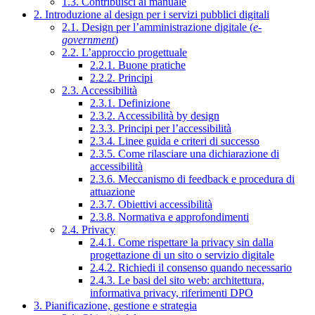
1.3. Contribuisci al manuale
2. Introduzione al design per i servizi pubblici digitali
2.1. Design per l’amministrazione digitale (
e-
government
)
2.2. L’approccio progettuale
2.2.1. Buone pratiche
2.2.2. Principi
2.3. Accessibilità
2.3.1. Definizione
2.3.2. Accessibilità by design
2.3.3. Principi per l’accessibilità
2.3.4. Linee guida e criteri di successo
2.3.5. Come rilasciare una dichiarazione di
accessibilità
2.3.6. Meccanismo di feedback e procedura di
attuazione
2.3.7. Obiettivi accessibilità
2.3.8. Normativa e approfondimenti
2.4. Privacy
2.4.1. Come rispettare la privacy sin dalla
progettazione di un sito o servizio digitale
2.4.2. Richiedi il consenso quando necessario
2.4.3. Le basi del sito web: architettura,
informativa privacy, riferimenti DPO
3. Pianificazione, gestione e strategia