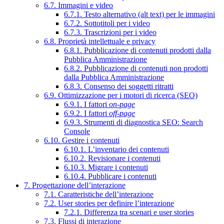
6.7. Immagini e video
6.7.1. Testo alternativo (alt text) per le immagini
6.7.2. Sottotitoli per i video
6.7.3. Trascrizioni per i video
6.8. Proprietà intellettuale e privacy
6.8.1. Pubblicazione di contenuti prodotti dalla
Pubblica Amministrazione
6.8.2. Pubblicazione di contenuti non prodotti
dalla Pubblica Amministrazione
6.8.3. Consenso dei soggetti ritratti
6.9. Ottimizzazione per i motori di ricerca (SEO)
6.9.1. I fattori
on-page
6.9.2. I fattori
off-page
6.9.3. Strumenti di diagnostica SEO: Search
Console
6.10. Gestire i contenuti
6.10.1. L’inventario dei contenuti
6.10.2. Revisionare i contenuti
6.10.3. Migrare i contenuti
6.10.4. Pubblicare i contenuti
7. Progettazione dell’interazione
7.1. Caratteristiche dell’interazione
7.2. User stories per definire l’interazione
7.2.1. Differenza tra scenari e user stories
7.3. Flussi di interazione