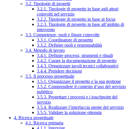
3.2. Tipologie di progetti
3.2.1. Tipologie di progetto in base agli attori
coinvolti nel servizio
3.2.2. Tipologie di progetto in base al focus
3.2.3. Tipologie di progetto in base all’ambito di
intervento
3.3. Competenze, ruoli e figure coinvolte
3.3.1. Coordinatore di progetto
3.3.2. Definire ruoli e responsabilità
3.4. Metodo di lavoro
3.4.1. Definire processi, strumenti e rituali
3.4.2. Curare la documentazione di progetto
3.4.3. Organizzare tavoli tecnici collaborativi
3.4.4. Prendere decisioni
3.5. Il processo progettuale
3.5.1. Organizzare il progetto e la sua gestione
3.5.2. Comprendere il contesto d’uso del servizio
pubblico
3.5.3. Progettare i processi e i
touchpoint
del
servizio
3.5.4. Realizzare l’interfaccia utente del servizio
3.5.5. Validare la soluzione ottenuta
4. Ricerca progettuale
4.1. Ricerca primaria
4.1.1. Interviste