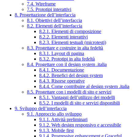
7.4. Wireframe
7.5. Prototipi interattivi
8. Progettazione dell’interfaccia
8.1. Obiettivi dell’interfaccia
8.2. Elementi dell’interfaccia
8.2.1. Elementi di composizione
8.2.2. Elementi interattivi
8.2.3. Elementi testuali (microtesti)
8.3. Progettare e costruire in alta fedeltà
8.3.1. Layout di pagina
8.3.2. Prototipi in alta fedeltà
8.4. Progettare con il design system .italia
8.4.1. Documentazione
8.4.2. Benefici del design system
8.4.3. Risorse operative
8.4.4. Come contribuire al design system .italia
8.5. Progettare con i modelli di sito e servizi
8.5.1. Vantaggi dell’utilizzo dei modelli
8.5.2. I modelli di sito e servizi disponibili
9. Sviluppo dell’interfaccia
9.1. Approccio allo sviluppo
9.1.1. Attività preliminari
9.1.2. Web design responsivo e accessibile
9.1.3. Mobile first
9.1.4. Progressive enhancement e Graceful