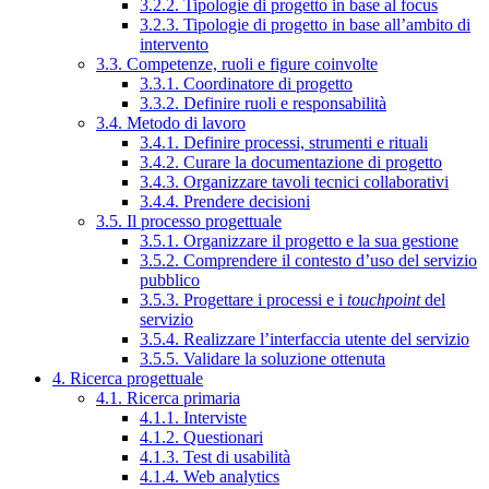
3.2.2. Tipologie di progetto in base al focus
3.2.3. Tipologie di progetto in base all’ambito di
intervento
3.3. Competenze, ruoli e figure coinvolte
3.3.1. Coordinatore di progetto
3.3.2. Definire ruoli e responsabilità
3.4. Metodo di lavoro
3.4.1. Definire processi, strumenti e rituali
3.4.2. Curare la documentazione di progetto
3.4.3. Organizzare tavoli tecnici collaborativi
3.4.4. Prendere decisioni
3.5. Il processo progettuale
3.5.1. Organizzare il progetto e la sua gestione
3.5.2. Comprendere il contesto d’uso del servizio
pubblico
3.5.3. Progettare i processi e i
touchpoint
del
servizio
3.5.4. Realizzare l’interfaccia utente del servizio
3.5.5. Validare la soluzione ottenuta
4. Ricerca progettuale
4.1. Ricerca primaria
4.1.1. Interviste
4.1.2. Questionari
4.1.3. Test di usabilità
4.1.4. Web analytics