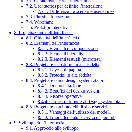
7.1. Caratteristiche dell’interazione
7.2. User stories per definire l’interazione
7.2.1. Differenza tra scenari e user stories
7.3. Flussi di interazione
7.4. Wireframe
7.5. Prototipi interattivi
8. Progettazione dell’interfaccia
8.1. Obiettivi dell’interfaccia
8.2. Elementi dell’interfaccia
8.2.1. Elementi di composizione
8.2.2. Elementi interattivi
8.2.3. Elementi testuali (microtesti)
8.3. Progettare e costruire in alta fedeltà
8.3.1. Layout di pagina
8.3.2. Prototipi in alta fedeltà
8.4. Progettare con il design system .italia
8.4.1. Documentazione
8.4.2. Benefici del design system
8.4.3. Risorse operative
8.4.4. Come contribuire al design system .italia
8.5. Progettare con i modelli di sito e servizi
8.5.1. Vantaggi dell’utilizzo dei modelli
8.5.2. I modelli di sito e servizi disponibili
9. Sviluppo dell’interfaccia
9.1. Approccio allo sviluppo