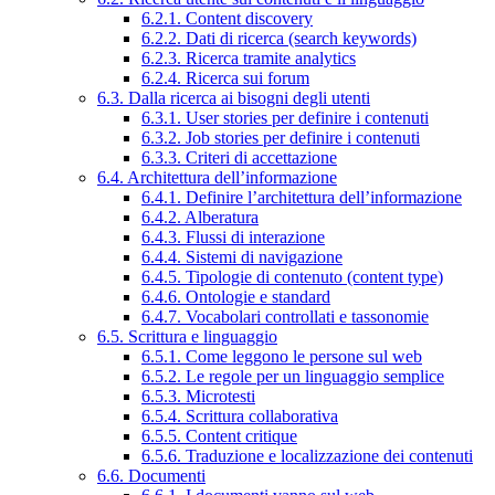
6.2.1. Content discovery
6.2.2. Dati di ricerca (search keywords)
6.2.3. Ricerca tramite analytics
6.2.4. Ricerca sui forum
6.3. Dalla ricerca ai bisogni degli utenti
6.3.1. User stories per definire i contenuti
6.3.2. Job stories per definire i contenuti
6.3.3. Criteri di accettazione
6.4. Architettura dell’informazione
6.4.1. Definire l’architettura dell’informazione
6.4.2. Alberatura
6.4.3. Flussi di interazione
6.4.4. Sistemi di navigazione
6.4.5. Tipologie di contenuto (content type)
6.4.6. Ontologie e standard
6.4.7. Vocabolari controllati e tassonomie
6.5. Scrittura e linguaggio
6.5.1. Come leggono le persone sul web
6.5.2. Le regole per un linguaggio semplice
6.5.3. Microtesti
6.5.4. Scrittura collaborativa
6.5.5. Content critique
6.5.6. Traduzione e localizzazione dei contenuti
6.6. Documenti