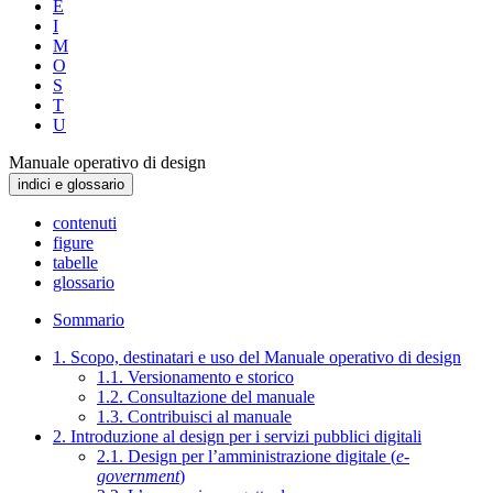
E
I
M
O
S
T
U
Manuale operativo di design
indici e glossario
contenuti
figure
tabelle
glossario
Sommario
1. Scopo, destinatari e uso del Manuale operativo di design
1.1. Versionamento e storico
1.2. Consultazione del manuale
1.3. Contribuisci al manuale
2. Introduzione al design per i servizi pubblici digitali
2.1. Design per l’amministrazione digitale (
e-
government
)