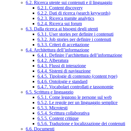
6.2. Ricerca utente sui contenuti e il linguaggio
6.2.1. Content discovery
6.2.2. Dati di ricerca (search keywords)
6.2.3. Ricerca tramite analytics
6.2.4. Ricerca sui forum
6.3. Dalla ricerca ai bisogni degli utenti
6.3.1. User stories per definire i contenuti
6.3.2. Job stories per definire i contenuti
6.3.3. Criteri di accettazione
6.4. Architettura dell’informazione
6.4.1. Definire l’architettura dell’informazione
6.4.2. Alberatura
6.4.3. Flussi di interazione
6.4.4. Sistemi di navigazione
6.4.5. Tipologie di contenuto (content type)
6.4.6. Ontologie e standard
6.4.7. Vocabolari controllati e tassonomie
6.5. Scrittura e linguaggio
6.5.1. Come leggono le persone sul web
6.5.2. Le regole per un linguaggio semplice
6.5.3. Microtesti
6.5.4. Scrittura collaborativa
6.5.5. Content critique
6.5.6. Traduzione e localizzazione dei contenuti
6.6. Documenti