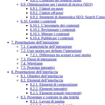
6.8.3. Consenso dei soggetti ritratti
6.9. Ottimizzazione per i motori di ricerca (SEO)
6.9.1. I fattori
on-page
6.9.2. I fattori
off-page
6.9.3. Strumenti di diagnostica SEO: Search Cons
6.10. Gestire i contenuti
6.10.1. L’inventario dei contenuti
6.10.2. Revisionare i contenuti
6.10.3. Migrare i contenuti
6.10.4. Pubblicare i contenuti
7. Progettazione dell’interazione
7.1. Caratteristiche dell’interazione
7.2. User stories per definire l’interazione
7.2.1. Differenza tra scenari e user stories
7.3. Flussi di interazione
7.4. Wireframe
7.5. Prototipi interattivi
8. Progettazione dell’interfaccia
8.1. Obiettivi dell’interfaccia
8.2. Elementi dell’interfaccia
8.2.1. Elementi di composizione
8.2.2. Elementi interattivi
8.2.3. Elementi testuali (microtesti)
8.3. Progettare e costruire in alta fedeltà
8.3.1. Layout di pagina