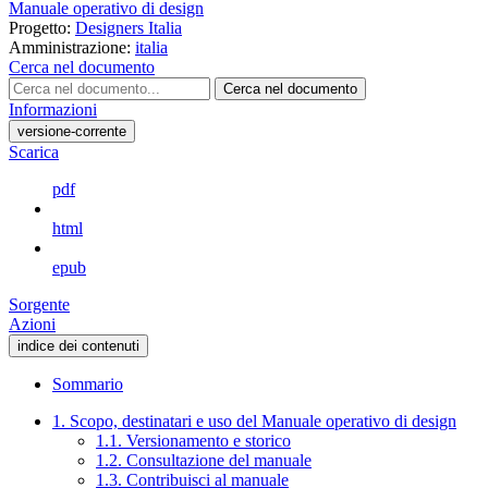
Manuale operativo di design
Progetto:
Designers Italia
Amministrazione:
italia
Cerca nel documento
Cerca nel documento
Informazioni
versione-corrente
Scarica
pdf
html
epub
Sorgente
Azioni
indice dei contenuti
Sommario
1. Scopo, destinatari e uso del Manuale operativo di design
1.1. Versionamento e storico
1.2. Consultazione del manuale
1.3. Contribuisci al manuale