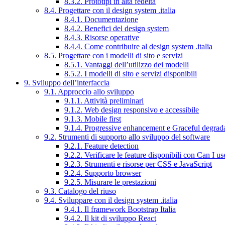
8.3.2. Prototipi in alta fedeltà
8.4. Progettare con il design system .italia
8.4.1. Documentazione
8.4.2. Benefici del design system
8.4.3. Risorse operative
8.4.4. Come contribuire al design system .italia
8.5. Progettare con i modelli di sito e servizi
8.5.1. Vantaggi dell’utilizzo dei modelli
8.5.2. I modelli di sito e servizi disponibili
9. Sviluppo dell’interfaccia
9.1. Approccio allo sviluppo
9.1.1. Attività preliminari
9.1.2. Web design responsivo e accessibile
9.1.3. Mobile first
9.1.4. Progressive enhancement e Graceful degrad
9.2. Strumenti di supporto allo sviluppo del software
9.2.1. Feature detection
9.2.2. Verificare le feature disponibili con Can I us
9.2.3. Strumenti e risorse per CSS e JavaScript
9.2.4. Supporto browser
9.2.5. Misurare le prestazioni
9.3. Catalogo del riuso
9.4. Sviluppare con il design system .italia
9.4.1. Il framework Bootstrap Italia
9.4.2. Il kit di sviluppo React