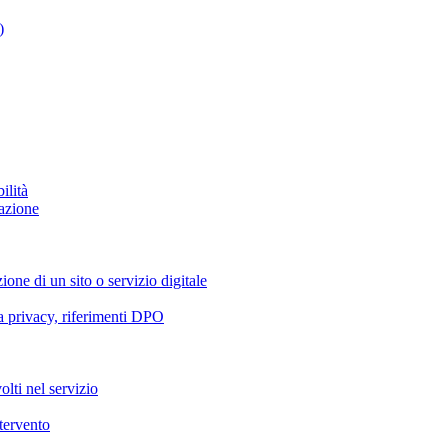
)
ilità
azione
ione di un sito o servizio digitale
va privacy, riferimenti DPO
olti nel servizio
ntervento