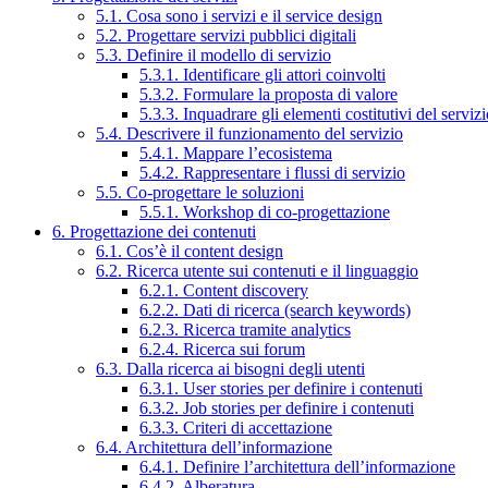
5.1. Cosa sono i servizi e il service design
5.2. Progettare servizi pubblici digitali
5.3. Definire il modello di servizio
5.3.1. Identificare gli attori coinvolti
5.3.2. Formulare la proposta di valore
5.3.3. Inquadrare gli elementi costitutivi del serviz
5.4. Descrivere il funzionamento del servizio
5.4.1. Mappare l’ecosistema
5.4.2. Rappresentare i flussi di servizio
5.5. Co-progettare le soluzioni
5.5.1. Workshop di co-progettazione
6. Progettazione dei contenuti
6.1. Cos’è il content design
6.2. Ricerca utente sui contenuti e il linguaggio
6.2.1. Content discovery
6.2.2. Dati di ricerca (search keywords)
6.2.3. Ricerca tramite analytics
6.2.4. Ricerca sui forum
6.3. Dalla ricerca ai bisogni degli utenti
6.3.1. User stories per definire i contenuti
6.3.2. Job stories per definire i contenuti
6.3.3. Criteri di accettazione
6.4. Architettura dell’informazione
6.4.1. Definire l’architettura dell’informazione
6.4.2. Alberatura