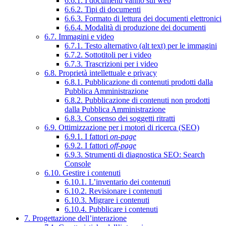
6.6.1. I documenti vanno sul web
6.6.2. Tipi di documenti
6.6.3. Formato di lettura dei documenti elettronici
6.6.4. Modalità di produzione dei documenti
6.7. Immagini e video
6.7.1. Testo alternativo (alt text) per le immagini
6.7.2. Sottotitoli per i video
6.7.3. Trascrizioni per i video
6.8. Proprietà intellettuale e privacy
6.8.1. Pubblicazione di contenuti prodotti dalla
Pubblica Amministrazione
6.8.2. Pubblicazione di contenuti non prodotti
dalla Pubblica Amministrazione
6.8.3. Consenso dei soggetti ritratti
6.9. Ottimizzazione per i motori di ricerca (SEO)
6.9.1. I fattori
on-page
6.9.2. I fattori
off-page
6.9.3. Strumenti di diagnostica SEO: Search
Console
6.10. Gestire i contenuti
6.10.1. L’inventario dei contenuti
6.10.2. Revisionare i contenuti
6.10.3. Migrare i contenuti
6.10.4. Pubblicare i contenuti
7. Progettazione dell’interazione