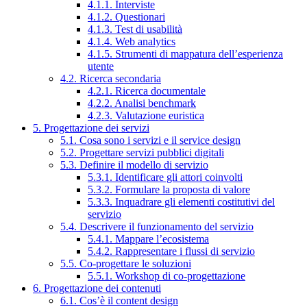
4.1.1. Interviste
4.1.2. Questionari
4.1.3. Test di usabilità
4.1.4. Web analytics
4.1.5. Strumenti di mappatura dell’esperienza
utente
4.2. Ricerca secondaria
4.2.1. Ricerca documentale
4.2.2. Analisi benchmark
4.2.3. Valutazione euristica
5. Progettazione dei servizi
5.1. Cosa sono i servizi e il service design
5.2. Progettare servizi pubblici digitali
5.3. Definire il modello di servizio
5.3.1. Identificare gli attori coinvolti
5.3.2. Formulare la proposta di valore
5.3.3. Inquadrare gli elementi costitutivi del
servizio
5.4. Descrivere il funzionamento del servizio
5.4.1. Mappare l’ecosistema
5.4.2. Rappresentare i flussi di servizio
5.5. Co-progettare le soluzioni
5.5.1. Workshop di co-progettazione
6. Progettazione dei contenuti
6.1. Cos’è il content design