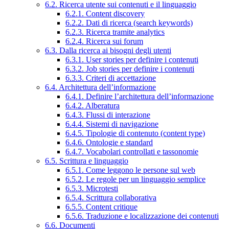
6.2. Ricerca utente sui contenuti e il linguaggio
6.2.1. Content discovery
6.2.2. Dati di ricerca (search keywords)
6.2.3. Ricerca tramite analytics
6.2.4. Ricerca sui forum
6.3. Dalla ricerca ai bisogni degli utenti
6.3.1. User stories per definire i contenuti
6.3.2. Job stories per definire i contenuti
6.3.3. Criteri di accettazione
6.4. Architettura dell’informazione
6.4.1. Definire l’architettura dell’informazione
6.4.2. Alberatura
6.4.3. Flussi di interazione
6.4.4. Sistemi di navigazione
6.4.5. Tipologie di contenuto (content type)
6.4.6. Ontologie e standard
6.4.7. Vocabolari controllati e tassonomie
6.5. Scrittura e linguaggio
6.5.1. Come leggono le persone sul web
6.5.2. Le regole per un linguaggio semplice
6.5.3. Microtesti
6.5.4. Scrittura collaborativa
6.5.5. Content critique
6.5.6. Traduzione e localizzazione dei contenuti
6.6. Documenti