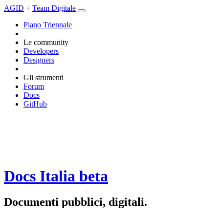
AGID
+
Team Digitale
Piano Triennale
Le community
Developers
Designers
Gli strumenti
Forum
Docs
GitHub
Docs Italia
beta
Documenti pubblici, digitali.