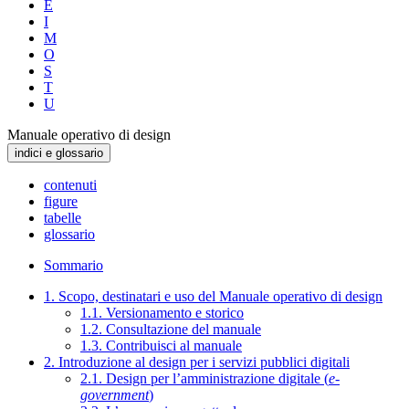
E
I
M
O
S
T
U
Manuale operativo di design
indici e glossario
contenuti
figure
tabelle
glossario
Sommario
1. Scopo, destinatari e uso del Manuale operativo di design
1.1. Versionamento e storico
1.2. Consultazione del manuale
1.3. Contribuisci al manuale
2. Introduzione al design per i servizi pubblici digitali
2.1. Design per l’amministrazione digitale (
e-
government
)