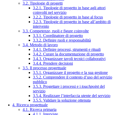
3.2. Tipologie di progetti
3.2.1. Tipologie di progetto in base agli attori
coinvolti nel servizio
3.2.2. Tipologie di progetto in base al focus
3.2.3. Tipologie di progetto in base all’ambito di
intervento
3.3. Competenze, ruoli e figure coinvolte
3.3.1. Coordinatore di progetto
3.3.2. Definire ruoli e responsabilità
3.4. Metodo di lavoro
3.4.1. Definire processi, strumenti e rituali
3.4.2. Curare la documentazione di progetto
3.4.3. Organizzare tavoli tecnici collaborativi
3.4.4. Prendere decisioni
3.5. Il processo progettuale
3.5.1. Organizzare il progetto e la sua gestione
3.5.2. Comprendere il contesto d’uso del servizio
pubblico
3.5.3. Progettare i processi e i
touchpoint
del
servizio
3.5.4. Realizzare l’interfaccia utente del servizio
3.5.5. Validare la soluzione ottenuta
4. Ricerca progettuale
4.1. Ricerca primaria
4.1.1. Interviste