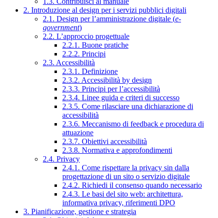
1.3. Contribuisci al manuale
2. Introduzione al design per i servizi pubblici digitali
2.1. Design per l’amministrazione digitale (
e-
government
)
2.2. L’approccio progettuale
2.2.1. Buone pratiche
2.2.2. Principi
2.3. Accessibilità
2.3.1. Definizione
2.3.2. Accessibilità by design
2.3.3. Principi per l’accessibilità
2.3.4. Linee guida e criteri di successo
2.3.5. Come rilasciare una dichiarazione di
accessibilità
2.3.6. Meccanismo di feedback e procedura di
attuazione
2.3.7. Obiettivi accessibilità
2.3.8. Normativa e approfondimenti
2.4. Privacy
2.4.1. Come rispettare la privacy sin dalla
progettazione di un sito o servizio digitale
2.4.2. Richiedi il consenso quando necessario
2.4.3. Le basi del sito web: architettura,
informativa privacy, riferimenti DPO
3. Pianificazione, gestione e strategia