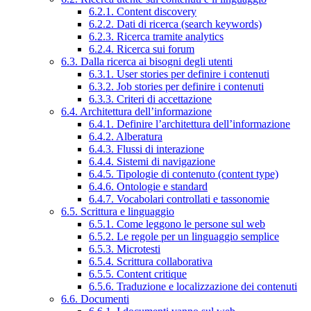
6.2.1. Content discovery
6.2.2. Dati di ricerca (search keywords)
6.2.3. Ricerca tramite analytics
6.2.4. Ricerca sui forum
6.3. Dalla ricerca ai bisogni degli utenti
6.3.1. User stories per definire i contenuti
6.3.2. Job stories per definire i contenuti
6.3.3. Criteri di accettazione
6.4. Architettura dell’informazione
6.4.1. Definire l’architettura dell’informazione
6.4.2. Alberatura
6.4.3. Flussi di interazione
6.4.4. Sistemi di navigazione
6.4.5. Tipologie di contenuto (content type)
6.4.6. Ontologie e standard
6.4.7. Vocabolari controllati e tassonomie
6.5. Scrittura e linguaggio
6.5.1. Come leggono le persone sul web
6.5.2. Le regole per un linguaggio semplice
6.5.3. Microtesti
6.5.4. Scrittura collaborativa
6.5.5. Content critique
6.5.6. Traduzione e localizzazione dei contenuti
6.6. Documenti