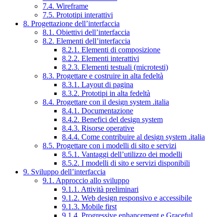
7.4. Wireframe
7.5. Prototipi interattivi
8. Progettazione dell’interfaccia
8.1. Obiettivi dell’interfaccia
8.2. Elementi dell’interfaccia
8.2.1. Elementi di composizione
8.2.2. Elementi interattivi
8.2.3. Elementi testuali (microtesti)
8.3. Progettare e costruire in alta fedeltà
8.3.1. Layout di pagina
8.3.2. Prototipi in alta fedeltà
8.4. Progettare con il design system .italia
8.4.1. Documentazione
8.4.2. Benefici del design system
8.4.3. Risorse operative
8.4.4. Come contribuire al design system .italia
8.5. Progettare con i modelli di sito e servizi
8.5.1. Vantaggi dell’utilizzo dei modelli
8.5.2. I modelli di sito e servizi disponibili
9. Sviluppo dell’interfaccia
9.1. Approccio allo sviluppo
9.1.1. Attività preliminari
9.1.2. Web design responsivo e accessibile
9.1.3. Mobile first
9.1.4. Progressive enhancement e Graceful