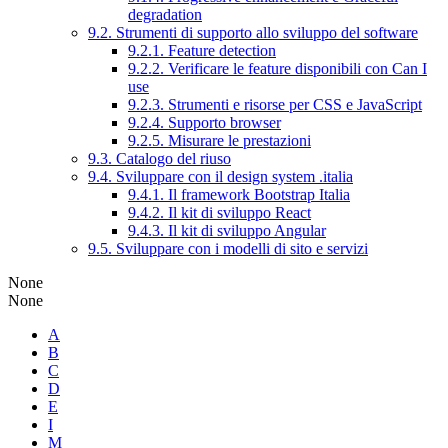
degradation
9.2. Strumenti di supporto allo sviluppo del software
9.2.1. Feature detection
9.2.2. Verificare le feature disponibili con Can I
use
9.2.3. Strumenti e risorse per CSS e JavaScript
9.2.4. Supporto browser
9.2.5. Misurare le prestazioni
9.3. Catalogo del riuso
9.4. Sviluppare con il design system .italia
9.4.1. Il framework Bootstrap Italia
9.4.2. Il kit di sviluppo React
9.4.3. Il kit di sviluppo Angular
9.5. Sviluppare con i modelli di sito e servizi
None
None
A
B
C
D
E
I
M