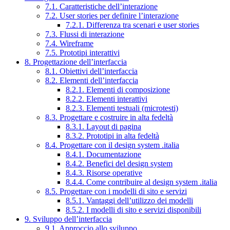
7.1. Caratteristiche dell’interazione
7.2. User stories per definire l’interazione
7.2.1. Differenza tra scenari e user stories
7.3. Flussi di interazione
7.4. Wireframe
7.5. Prototipi interattivi
8. Progettazione dell’interfaccia
8.1. Obiettivi dell’interfaccia
8.2. Elementi dell’interfaccia
8.2.1. Elementi di composizione
8.2.2. Elementi interattivi
8.2.3. Elementi testuali (microtesti)
8.3. Progettare e costruire in alta fedeltà
8.3.1. Layout di pagina
8.3.2. Prototipi in alta fedeltà
8.4. Progettare con il design system .italia
8.4.1. Documentazione
8.4.2. Benefici del design system
8.4.3. Risorse operative
8.4.4. Come contribuire al design system .italia
8.5. Progettare con i modelli di sito e servizi
8.5.1. Vantaggi dell’utilizzo dei modelli
8.5.2. I modelli di sito e servizi disponibili
9. Sviluppo dell’interfaccia
9.1. Approccio allo sviluppo