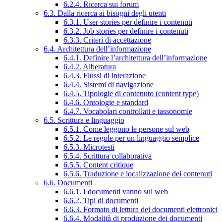
6.2.4. Ricerca sui forum
6.3. Dalla ricerca ai bisogni degli utenti
6.3.1. User stories per definire i contenuti
6.3.2. Job stories per definire i contenuti
6.3.3. Criteri di accettazione
6.4. Architettura dell’informazione
6.4.1. Definire l’architettura dell’informazione
6.4.2. Alberatura
6.4.3. Flussi di interazione
6.4.4. Sistemi di navigazione
6.4.5. Tipologie di contenuto (content type)
6.4.6. Ontologie e standard
6.4.7. Vocabolari controllati e tassonomie
6.5. Scrittura e linguaggio
6.5.1. Come leggono le persone sul web
6.5.2. Le regole per un linguaggio semplice
6.5.3. Microtesti
6.5.4. Scrittura collaborativa
6.5.5. Content critique
6.5.6. Traduzione e localizzazione dei contenuti
6.6. Documenti
6.6.1. I documenti vanno sul web
6.6.2. Tipi di documenti
6.6.3. Formato di lettura dei documenti elettronici
6.6.4. Modalità di produzione dei documenti