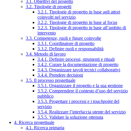
3.1. Obiettivi del progetto
3.2. Tipologie di progetti
3.2.1. Tipologie di progetto in base agli attori
coinvolti nel servizio
3.2.2. Tipologie di progetto in base al focus
3.2.3. Tipologie di progetto in base all’ambito di
intervento
3.3. Competenze, ruoli e figure coinvolte
3.3.1. Coordinatore di progetto
3.3.2. Definire ruoli e responsabilità
3.4. Metodo di lavoro
3.4.1. Definire processi, strumenti e rituali
3.4.2. Curare la documentazione di progetto
3.4.3. Organizzare tavoli tecnici collaborativi
3.4.4. Prendere decisioni
3.5. Il processo progettuale
3.5.1. Organizzare il progetto e la sua gestione
3.5.2. Comprendere il contesto d’uso del servizio
pubblico
3.5.3. Progettare i processi e i
touchpoint
del
servizio
3.5.4. Realizzare l’interfaccia utente del servizio
3.5.5. Validare la soluzione ottenuta
4. Ricerca progettuale
4.1. Ricerca primaria