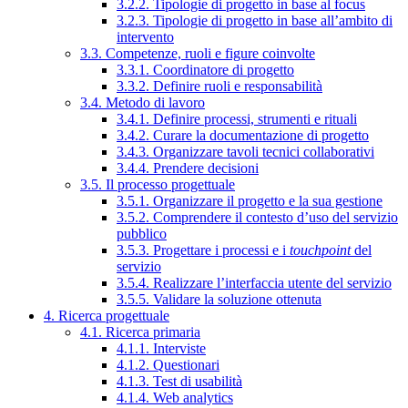
3.2.2. Tipologie di progetto in base al focus
3.2.3. Tipologie di progetto in base all’ambito di
intervento
3.3. Competenze, ruoli e figure coinvolte
3.3.1. Coordinatore di progetto
3.3.2. Definire ruoli e responsabilità
3.4. Metodo di lavoro
3.4.1. Definire processi, strumenti e rituali
3.4.2. Curare la documentazione di progetto
3.4.3. Organizzare tavoli tecnici collaborativi
3.4.4. Prendere decisioni
3.5. Il processo progettuale
3.5.1. Organizzare il progetto e la sua gestione
3.5.2. Comprendere il contesto d’uso del servizio
pubblico
3.5.3. Progettare i processi e i
touchpoint
del
servizio
3.5.4. Realizzare l’interfaccia utente del servizio
3.5.5. Validare la soluzione ottenuta
4. Ricerca progettuale
4.1. Ricerca primaria
4.1.1. Interviste
4.1.2. Questionari
4.1.3. Test di usabilità
4.1.4. Web analytics