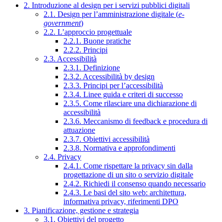
2. Introduzione al design per i servizi pubblici digitali
2.1. Design per l’amministrazione digitale (
e-
government
)
2.2. L’approccio progettuale
2.2.1. Buone pratiche
2.2.2. Principi
2.3. Accessibilità
2.3.1. Definizione
2.3.2. Accessibilità by design
2.3.3. Principi per l’accessibilità
2.3.4. Linee guida e criteri di successo
2.3.5. Come rilasciare una dichiarazione di
accessibilità
2.3.6. Meccanismo di feedback e procedura di
attuazione
2.3.7. Obiettivi accessibilità
2.3.8. Normativa e approfondimenti
2.4. Privacy
2.4.1. Come rispettare la privacy sin dalla
progettazione di un sito o servizio digitale
2.4.2. Richiedi il consenso quando necessario
2.4.3. Le basi del sito web: architettura,
informativa privacy, riferimenti DPO
3. Pianificazione, gestione e strategia
3.1. Obiettivi del progetto