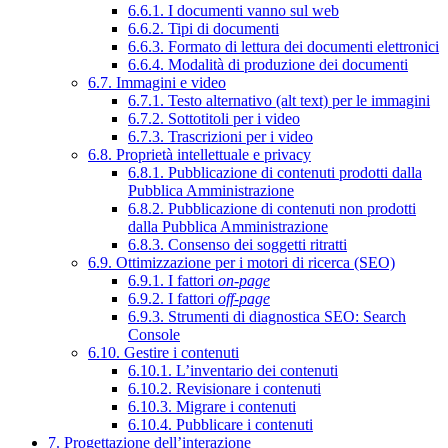
6.6.1. I documenti vanno sul web
6.6.2. Tipi di documenti
6.6.3. Formato di lettura dei documenti elettronici
6.6.4. Modalità di produzione dei documenti
6.7. Immagini e video
6.7.1. Testo alternativo (alt text) per le immagini
6.7.2. Sottotitoli per i video
6.7.3. Trascrizioni per i video
6.8. Proprietà intellettuale e privacy
6.8.1. Pubblicazione di contenuti prodotti dalla
Pubblica Amministrazione
6.8.2. Pubblicazione di contenuti non prodotti
dalla Pubblica Amministrazione
6.8.3. Consenso dei soggetti ritratti
6.9. Ottimizzazione per i motori di ricerca (SEO)
6.9.1. I fattori
on-page
6.9.2. I fattori
off-page
6.9.3. Strumenti di diagnostica SEO: Search
Console
6.10. Gestire i contenuti
6.10.1. L’inventario dei contenuti
6.10.2. Revisionare i contenuti
6.10.3. Migrare i contenuti
6.10.4. Pubblicare i contenuti
7. Progettazione dell’interazione