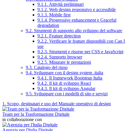
9.1.1. Attività preliminari
9.1.2. Web design responsivo e accessibile
9.1.3. Mobile first
9.1.4. Progressive enhancement e Graceful
degradation
9.2. Strumenti di supporto allo sviluppo del software
9.2.1. Feature detection
9.2.2. Verificare le feature disponibili con Can I
use
9.2.3. Strumenti e risorse per CSS e JavaScript
9.2.4. Supporto browser
9.2.5. Misurare le prestazioni
9.3. Catalogo del riuso
9.4. Sviluppare con il design system .italia
9.4.1. Il framework Bootstrap Italia
9.4.2. Il kit di sviluppo React
9.4.3. Il kit di sviluppo Angular
9.5. Sviluppare con i modelli di sito e servizi
1. Scopo, destinatari e uso del Manuale operativo di design
Team per la Trasformazione Digitale
in collaborazione con
Agenzia per l'Italia Digitale