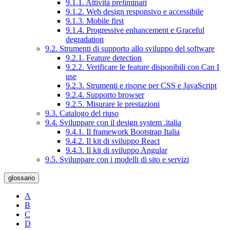
9.1.1. Attività preliminari
9.1.2. Web design responsivo e accessibile
9.1.3. Mobile first
9.1.4. Progressive enhancement e Graceful
degradation
9.2. Strumenti di supporto allo sviluppo del software
9.2.1. Feature detection
9.2.2. Verificare le feature disponibili con Can I
use
9.2.3. Strumenti e risorse per CSS e JavaScript
9.2.4. Supporto browser
9.2.5. Misurare le prestazioni
9.3. Catalogo del riuso
9.4. Sviluppare con il design system .italia
9.4.1. Il framework Bootstrap Italia
9.4.2. Il kit di sviluppo React
9.4.3. Il kit di sviluppo Angular
9.5. Sviluppare con i modelli di sito e servizi
glossario
A
B
C
D