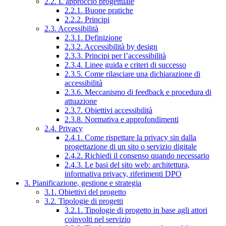
2.2. L’approccio progettuale
2.2.1. Buone pratiche
2.2.2. Principi
2.3. Accessibilità
2.3.1. Definizione
2.3.2. Accessibilità by design
2.3.3. Principi per l’accessibilità
2.3.4. Linee guida e criteri di successo
2.3.5. Come rilasciare una dichiarazione di
accessibilità
2.3.6. Meccanismo di feedback e procedura di
attuazione
2.3.7. Obiettivi accessibilità
2.3.8. Normativa e approfondimenti
2.4. Privacy
2.4.1. Come rispettare la privacy sin dalla
progettazione di un sito o servizio digitale
2.4.2. Richiedi il consenso quando necessario
2.4.3. Le basi del sito web: architettura,
informativa privacy, riferimenti DPO
3. Pianificazione, gestione e strategia
3.1. Obiettivi del progetto
3.2. Tipologie di progetti
3.2.1. Tipologie di progetto in base agli attori
coinvolti nel servizio