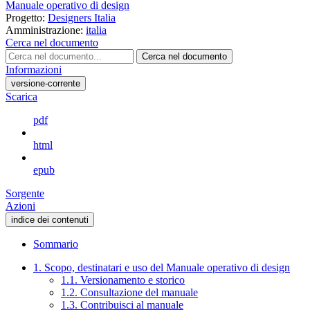
Manuale operativo di design
Progetto:
Designers Italia
Amministrazione:
italia
Cerca nel documento
Cerca nel documento
Informazioni
versione-corrente
Scarica
pdf
html
epub
Sorgente
Azioni
indice dei contenuti
Sommario
1. Scopo, destinatari e uso del Manuale operativo di design
1.1. Versionamento e storico
1.2. Consultazione del manuale
1.3. Contribuisci al manuale