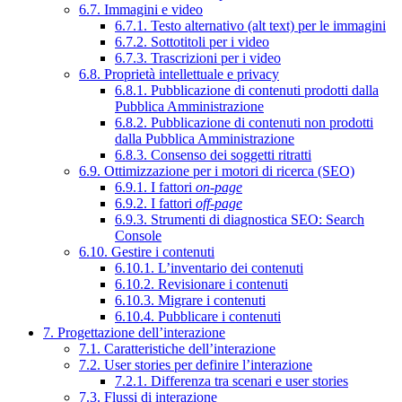
6.7. Immagini e video
6.7.1. Testo alternativo (alt text) per le immagini
6.7.2. Sottotitoli per i video
6.7.3. Trascrizioni per i video
6.8. Proprietà intellettuale e privacy
6.8.1. Pubblicazione di contenuti prodotti dalla
Pubblica Amministrazione
6.8.2. Pubblicazione di contenuti non prodotti
dalla Pubblica Amministrazione
6.8.3. Consenso dei soggetti ritratti
6.9. Ottimizzazione per i motori di ricerca (SEO)
6.9.1. I fattori
on-page
6.9.2. I fattori
off-page
6.9.3. Strumenti di diagnostica SEO: Search
Console
6.10. Gestire i contenuti
6.10.1. L’inventario dei contenuti
6.10.2. Revisionare i contenuti
6.10.3. Migrare i contenuti
6.10.4. Pubblicare i contenuti
7. Progettazione dell’interazione
7.1. Caratteristiche dell’interazione
7.2. User stories per definire l’interazione
7.2.1. Differenza tra scenari e user stories
7.3. Flussi di interazione