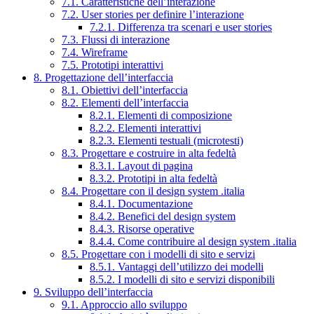
7.1. Caratteristiche dell’interazione
7.2. User stories per definire l’interazione
7.2.1. Differenza tra scenari e user stories
7.3. Flussi di interazione
7.4. Wireframe
7.5. Prototipi interattivi
8. Progettazione dell’interfaccia
8.1. Obiettivi dell’interfaccia
8.2. Elementi dell’interfaccia
8.2.1. Elementi di composizione
8.2.2. Elementi interattivi
8.2.3. Elementi testuali (microtesti)
8.3. Progettare e costruire in alta fedeltà
8.3.1. Layout di pagina
8.3.2. Prototipi in alta fedeltà
8.4. Progettare con il design system .italia
8.4.1. Documentazione
8.4.2. Benefici del design system
8.4.3. Risorse operative
8.4.4. Come contribuire al design system .italia
8.5. Progettare con i modelli di sito e servizi
8.5.1. Vantaggi dell’utilizzo dei modelli
8.5.2. I modelli di sito e servizi disponibili
9. Sviluppo dell’interfaccia
9.1. Approccio allo sviluppo