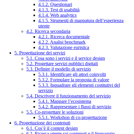
4.1.2. Questionari
4.1.3. Test di usabilità
4.1.4. Web analytics
4.1.5. Strumenti di mappatura dell’esperienza
utente
4.2. Ricerca secondaria
4.2.1. Ricerca documentale
4.2.2. Analisi benchmark
4.2.3. Valutazione euristica
5. Progettazione dei servizi
5.1. Cosa sono i servizi e il service design
5.2. Progettare servizi pubblici digitali
5.3. Definire il modello di servizio
5.3.1. Identificare gli attori coinvolti
5.3.2. Formulare la proposta di valore
5.3.3. Inquadrare gli elementi costitutivi del
servizio
5.4. Descrivere il funzionamento del servizio
5.4.1. Mappare l’ecosistema
5.4.2. Rappresentare i flussi di servizio
5.5. Co-progettare le soluzioni
5.5.1. Workshop di co-progettazione
6. Progettazione dei contenuti
6.1. Cos’è il content design
6.2. Ricerca utente sui contenuti e il linguaggio