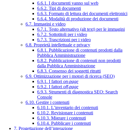
6.6.1. I documenti vanno sul web
6.6.2. Tipi di documenti
6.6.3. Formato di lettura dei documenti elettronici
6.6.4. Modalità di produzione dei documenti
6.7. Immagini e video
6.7.1. Testo alternativo (alt text) per le immagini
6.7.2. Sottotitoli per i video
6.7.3. Trascrizioni per i video
6.8. Proprietà intellettuale e privacy
6.8.1. Pubblicazione di contenuti prodotti dalla
Pubblica Amministrazione
6.8.2. Pubblicazione di contenuti non prodotti
dalla Pubblica Amministrazione
6.8.3. Consenso dei soggetti ritratti
6.9. Ottimizzazione per i motori di ricerca (SEO)
6.9.1. I fattori
on-page
6.9.2. I fattori
off-page
6.9.3. Strumenti di diagnostica SEO: Search
Console
6.10. Gestire i contenuti
6.10.1. L’inventario dei contenuti
6.10.2. Revisionare i contenuti
6.10.3. Migrare i contenuti
6.10.4. Pubblicare i contenuti
7. Progettazione dell’interazione