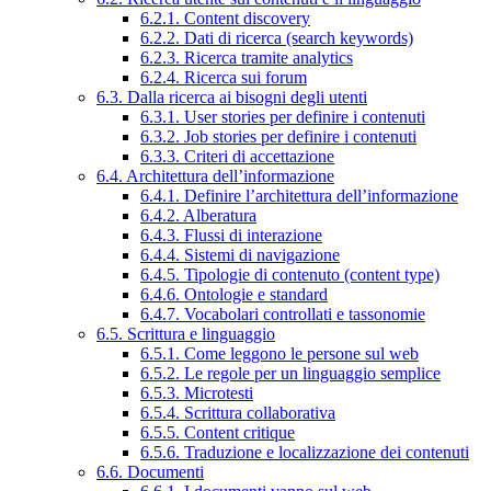
6.2.1. Content discovery
6.2.2. Dati di ricerca (search keywords)
6.2.3. Ricerca tramite analytics
6.2.4. Ricerca sui forum
6.3. Dalla ricerca ai bisogni degli utenti
6.3.1. User stories per definire i contenuti
6.3.2. Job stories per definire i contenuti
6.3.3. Criteri di accettazione
6.4. Architettura dell’informazione
6.4.1. Definire l’architettura dell’informazione
6.4.2. Alberatura
6.4.3. Flussi di interazione
6.4.4. Sistemi di navigazione
6.4.5. Tipologie di contenuto (content type)
6.4.6. Ontologie e standard
6.4.7. Vocabolari controllati e tassonomie
6.5. Scrittura e linguaggio
6.5.1. Come leggono le persone sul web
6.5.2. Le regole per un linguaggio semplice
6.5.3. Microtesti
6.5.4. Scrittura collaborativa
6.5.5. Content critique
6.5.6. Traduzione e localizzazione dei contenuti
6.6. Documenti