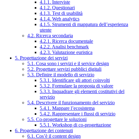
4.1.1. Interviste
4.1.2. Questionari
4.1.3. Test di usabilità
4.1.4. Web analytics
4.1.5. Strumenti di mappatura dell’esperienza
utente
4.2. Ricerca secondaria
4.2.1. Ricerca documentale
4.2.2. Analisi benchmark
4.2.3. Valutazione euristica
5. Progettazione dei servizi
5.1. Cosa sono i servizi e il service design
5.2. Progettare servizi pubblici digitali
5.3. Definire il modello di servizio
5.3.1. Identificare gli attori coinvolti
5.3.2. Formulare la proposta di valore
5.3.3. Inquadrare gli elementi costitutivi del
servizio
5.4. Descrivere il funzionamento del servizio
5.4.1. Mappare l’ecosistema
5.4.2. Rappresentare i flussi di servizio
5.5. Co-progettare le soluzioni
5.5.1. Workshop di co-progettazione
6. Progettazione dei contenuti
6.1. Cos’è il content design