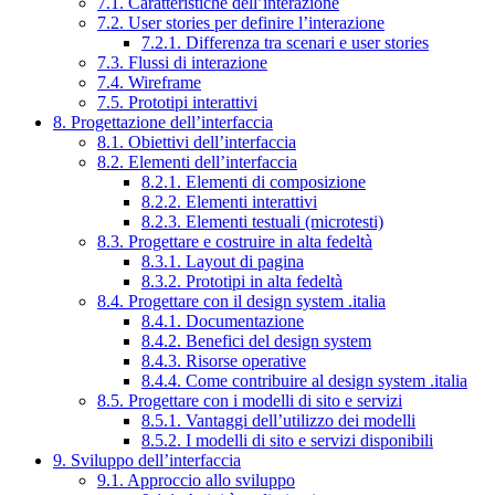
7.1. Caratteristiche dell’interazione
7.2. User stories per definire l’interazione
7.2.1. Differenza tra scenari e user stories
7.3. Flussi di interazione
7.4. Wireframe
7.5. Prototipi interattivi
8. Progettazione dell’interfaccia
8.1. Obiettivi dell’interfaccia
8.2. Elementi dell’interfaccia
8.2.1. Elementi di composizione
8.2.2. Elementi interattivi
8.2.3. Elementi testuali (microtesti)
8.3. Progettare e costruire in alta fedeltà
8.3.1. Layout di pagina
8.3.2. Prototipi in alta fedeltà
8.4. Progettare con il design system .italia
8.4.1. Documentazione
8.4.2. Benefici del design system
8.4.3. Risorse operative
8.4.4. Come contribuire al design system .italia
8.5. Progettare con i modelli di sito e servizi
8.5.1. Vantaggi dell’utilizzo dei modelli
8.5.2. I modelli di sito e servizi disponibili
9. Sviluppo dell’interfaccia
9.1. Approccio allo sviluppo