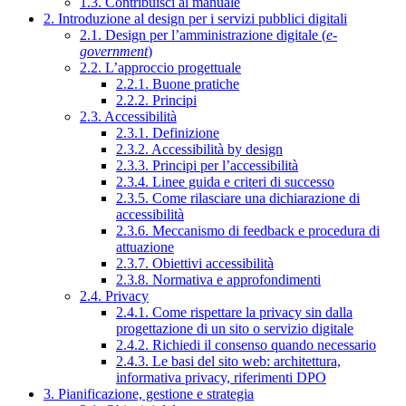
1.3. Contribuisci al manuale
2. Introduzione al design per i servizi pubblici digitali
2.1. Design per l’amministrazione digitale (
e-
government
)
2.2. L’approccio progettuale
2.2.1. Buone pratiche
2.2.2. Principi
2.3. Accessibilità
2.3.1. Definizione
2.3.2. Accessibilità by design
2.3.3. Principi per l’accessibilità
2.3.4. Linee guida e criteri di successo
2.3.5. Come rilasciare una dichiarazione di
accessibilità
2.3.6. Meccanismo di feedback e procedura di
attuazione
2.3.7. Obiettivi accessibilità
2.3.8. Normativa e approfondimenti
2.4. Privacy
2.4.1. Come rispettare la privacy sin dalla
progettazione di un sito o servizio digitale
2.4.2. Richiedi il consenso quando necessario
2.4.3. Le basi del sito web: architettura,
informativa privacy, riferimenti DPO
3. Pianificazione, gestione e strategia