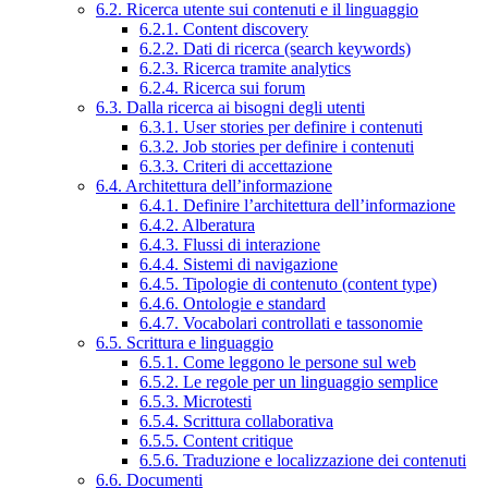
6.2. Ricerca utente sui contenuti e il linguaggio
6.2.1. Content discovery
6.2.2. Dati di ricerca (search keywords)
6.2.3. Ricerca tramite analytics
6.2.4. Ricerca sui forum
6.3. Dalla ricerca ai bisogni degli utenti
6.3.1. User stories per definire i contenuti
6.3.2. Job stories per definire i contenuti
6.3.3. Criteri di accettazione
6.4. Architettura dell’informazione
6.4.1. Definire l’architettura dell’informazione
6.4.2. Alberatura
6.4.3. Flussi di interazione
6.4.4. Sistemi di navigazione
6.4.5. Tipologie di contenuto (content type)
6.4.6. Ontologie e standard
6.4.7. Vocabolari controllati e tassonomie
6.5. Scrittura e linguaggio
6.5.1. Come leggono le persone sul web
6.5.2. Le regole per un linguaggio semplice
6.5.3. Microtesti
6.5.4. Scrittura collaborativa
6.5.5. Content critique
6.5.6. Traduzione e localizzazione dei contenuti
6.6. Documenti