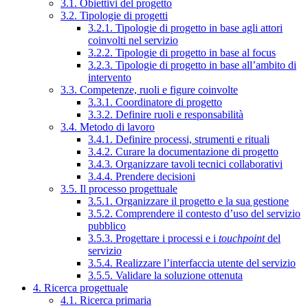
3.1. Obiettivi del progetto
3.2. Tipologie di progetti
3.2.1. Tipologie di progetto in base agli attori
coinvolti nel servizio
3.2.2. Tipologie di progetto in base al focus
3.2.3. Tipologie di progetto in base all’ambito di
intervento
3.3. Competenze, ruoli e figure coinvolte
3.3.1. Coordinatore di progetto
3.3.2. Definire ruoli e responsabilità
3.4. Metodo di lavoro
3.4.1. Definire processi, strumenti e rituali
3.4.2. Curare la documentazione di progetto
3.4.3. Organizzare tavoli tecnici collaborativi
3.4.4. Prendere decisioni
3.5. Il processo progettuale
3.5.1. Organizzare il progetto e la sua gestione
3.5.2. Comprendere il contesto d’uso del servizio
pubblico
3.5.3. Progettare i processi e i
touchpoint
del
servizio
3.5.4. Realizzare l’interfaccia utente del servizio
3.5.5. Validare la soluzione ottenuta
4. Ricerca progettuale
4.1. Ricerca primaria