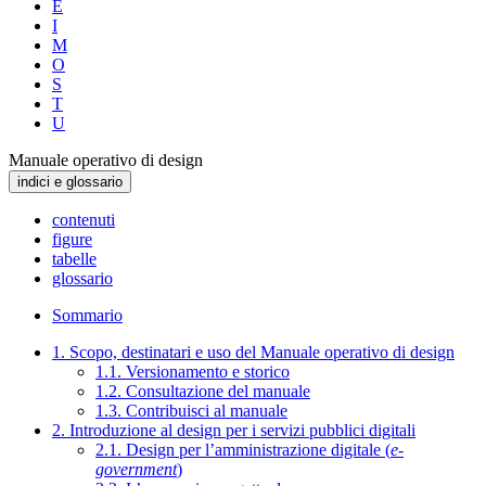
E
I
M
O
S
T
U
Manuale operativo di design
indici e glossario
contenuti
figure
tabelle
glossario
Sommario
1. Scopo, destinatari e uso del Manuale operativo di design
1.1. Versionamento e storico
1.2. Consultazione del manuale
1.3. Contribuisci al manuale
2. Introduzione al design per i servizi pubblici digitali
2.1. Design per l’amministrazione digitale (
e-
government
)