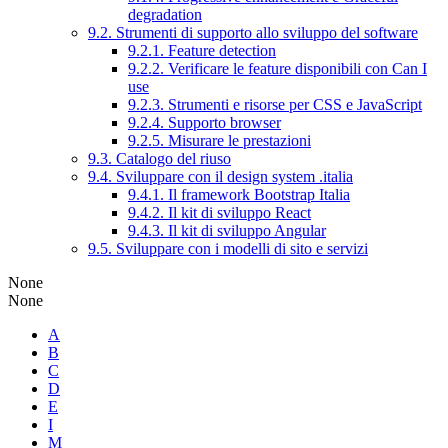
degradation
9.2. Strumenti di supporto allo sviluppo del software
9.2.1. Feature detection
9.2.2. Verificare le feature disponibili con Can I
use
9.2.3. Strumenti e risorse per CSS e JavaScript
9.2.4. Supporto browser
9.2.5. Misurare le prestazioni
9.3. Catalogo del riuso
9.4. Sviluppare con il design system .italia
9.4.1. Il framework Bootstrap Italia
9.4.2. Il kit di sviluppo React
9.4.3. Il kit di sviluppo Angular
9.5. Sviluppare con i modelli di sito e servizi
None
None
A
B
C
D
E
I
M