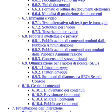
6.6.1. I documenti vanno sul web
6.6.2. Tipi di documenti
6.6.3. Formato di lettura dei documenti elettronici
6.6.4. Modalità di produzione dei documenti
6.7. Immagini e video
6.7.1. Testo alternativo (alt text) per le immagini
6.7.2. Sottotitoli per i video
6.7.3. Trascrizioni per i video
6.8. Proprietà intellettuale e privacy
6.8.1. Pubblicazione di contenuti prodotti dalla
Pubblica Amministrazione
6.8.2. Pubblicazione di contenuti non prodotti
dalla Pubblica Amministrazione
6.8.3. Consenso dei soggetti ritratti
6.9. Ottimizzazione per i motori di ricerca (SEO)
6.9.1. I fattori
on-page
6.9.2. I fattori
off-page
6.9.3. Strumenti di diagnostica SEO: Search
Console
6.10. Gestire i contenuti
6.10.1. L’inventario dei contenuti
6.10.2. Revisionare i contenuti
6.10.3. Migrare i contenuti
6.10.4. Pubblicare i contenuti
7. Progettazione dell’interazione