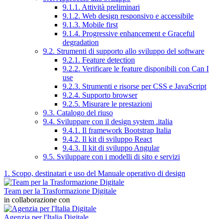
9.1.1. Attività preliminari
9.1.2. Web design responsivo e accessibile
9.1.3. Mobile first
9.1.4. Progressive enhancement e Graceful
degradation
9.2. Strumenti di supporto allo sviluppo del software
9.2.1. Feature detection
9.2.2. Verificare le feature disponibili con Can I
use
9.2.3. Strumenti e risorse per CSS e JavaScript
9.2.4. Supporto browser
9.2.5. Misurare le prestazioni
9.3. Catalogo del riuso
9.4. Sviluppare con il design system .italia
9.4.1. Il framework Bootstrap Italia
9.4.2. Il kit di sviluppo React
9.4.3. Il kit di sviluppo Angular
9.5. Sviluppare con i modelli di sito e servizi
1. Scopo, destinatari e uso del Manuale operativo di design
Team per la Trasformazione Digitale
in collaborazione con
Agenzia per l'Italia Digitale