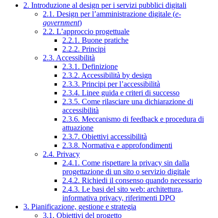
2. Introduzione al design per i servizi pubblici digitali
2.1. Design per l’amministrazione digitale (
e-
government
)
2.2. L’approccio progettuale
2.2.1. Buone pratiche
2.2.2. Principi
2.3. Accessibilità
2.3.1. Definizione
2.3.2. Accessibilità by design
2.3.3. Principi per l’accessibilità
2.3.4. Linee guida e criteri di successo
2.3.5. Come rilasciare una dichiarazione di
accessibilità
2.3.6. Meccanismo di feedback e procedura di
attuazione
2.3.7. Obiettivi accessibilità
2.3.8. Normativa e approfondimenti
2.4. Privacy
2.4.1. Come rispettare la privacy sin dalla
progettazione di un sito o servizio digitale
2.4.2. Richiedi il consenso quando necessario
2.4.3. Le basi del sito web: architettura,
informativa privacy, riferimenti DPO
3. Pianificazione, gestione e strategia
3.1. Obiettivi del progetto