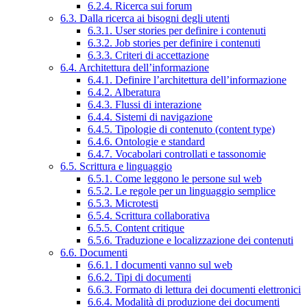
6.2.4. Ricerca sui forum
6.3. Dalla ricerca ai bisogni degli utenti
6.3.1. User stories per definire i contenuti
6.3.2. Job stories per definire i contenuti
6.3.3. Criteri di accettazione
6.4. Architettura dell’informazione
6.4.1. Definire l’architettura dell’informazione
6.4.2. Alberatura
6.4.3. Flussi di interazione
6.4.4. Sistemi di navigazione
6.4.5. Tipologie di contenuto (content type)
6.4.6. Ontologie e standard
6.4.7. Vocabolari controllati e tassonomie
6.5. Scrittura e linguaggio
6.5.1. Come leggono le persone sul web
6.5.2. Le regole per un linguaggio semplice
6.5.3. Microtesti
6.5.4. Scrittura collaborativa
6.5.5. Content critique
6.5.6. Traduzione e localizzazione dei contenuti
6.6. Documenti
6.6.1. I documenti vanno sul web
6.6.2. Tipi di documenti
6.6.3. Formato di lettura dei documenti elettronici
6.6.4. Modalità di produzione dei documenti