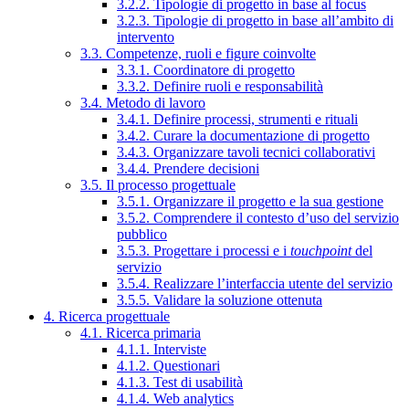
3.2.2. Tipologie di progetto in base al focus
3.2.3. Tipologie di progetto in base all’ambito di
intervento
3.3. Competenze, ruoli e figure coinvolte
3.3.1. Coordinatore di progetto
3.3.2. Definire ruoli e responsabilità
3.4. Metodo di lavoro
3.4.1. Definire processi, strumenti e rituali
3.4.2. Curare la documentazione di progetto
3.4.3. Organizzare tavoli tecnici collaborativi
3.4.4. Prendere decisioni
3.5. Il processo progettuale
3.5.1. Organizzare il progetto e la sua gestione
3.5.2. Comprendere il contesto d’uso del servizio
pubblico
3.5.3. Progettare i processi e i
touchpoint
del
servizio
3.5.4. Realizzare l’interfaccia utente del servizio
3.5.5. Validare la soluzione ottenuta
4. Ricerca progettuale
4.1. Ricerca primaria
4.1.1. Interviste
4.1.2. Questionari
4.1.3. Test di usabilità
4.1.4. Web analytics