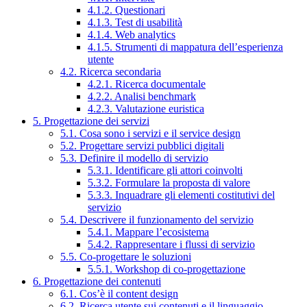
4.1.2. Questionari
4.1.3. Test di usabilità
4.1.4. Web analytics
4.1.5. Strumenti di mappatura dell’esperienza
utente
4.2. Ricerca secondaria
4.2.1. Ricerca documentale
4.2.2. Analisi benchmark
4.2.3. Valutazione euristica
5. Progettazione dei servizi
5.1. Cosa sono i servizi e il service design
5.2. Progettare servizi pubblici digitali
5.3. Definire il modello di servizio
5.3.1. Identificare gli attori coinvolti
5.3.2. Formulare la proposta di valore
5.3.3. Inquadrare gli elementi costitutivi del
servizio
5.4. Descrivere il funzionamento del servizio
5.4.1. Mappare l’ecosistema
5.4.2. Rappresentare i flussi di servizio
5.5. Co-progettare le soluzioni
5.5.1. Workshop di co-progettazione
6. Progettazione dei contenuti
6.1. Cos’è il content design
6.2. Ricerca utente sui contenuti e il linguaggio