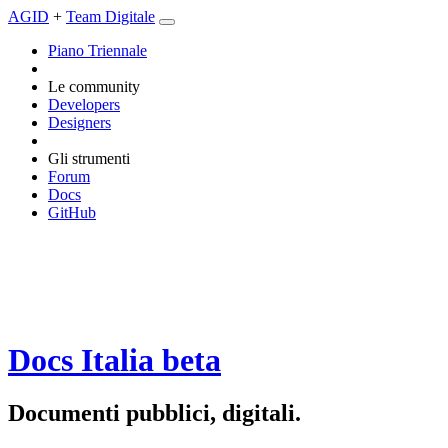
AGID
+
Team Digitale
Piano Triennale
Le community
Developers
Designers
Gli strumenti
Forum
Docs
GitHub
Docs Italia
beta
Documenti pubblici, digitali.