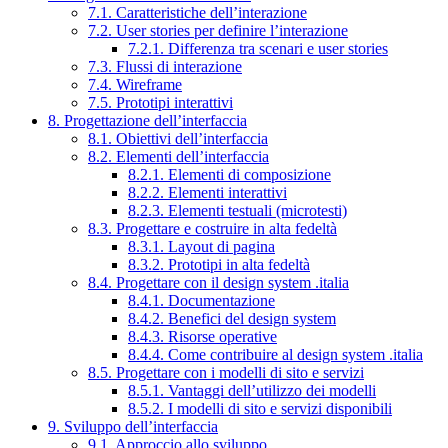
7.1. Caratteristiche dell’interazione
7.2. User stories per definire l’interazione
7.2.1. Differenza tra scenari e user stories
7.3. Flussi di interazione
7.4. Wireframe
7.5. Prototipi interattivi
8. Progettazione dell’interfaccia
8.1. Obiettivi dell’interfaccia
8.2. Elementi dell’interfaccia
8.2.1. Elementi di composizione
8.2.2. Elementi interattivi
8.2.3. Elementi testuali (microtesti)
8.3. Progettare e costruire in alta fedeltà
8.3.1. Layout di pagina
8.3.2. Prototipi in alta fedeltà
8.4. Progettare con il design system .italia
8.4.1. Documentazione
8.4.2. Benefici del design system
8.4.3. Risorse operative
8.4.4. Come contribuire al design system .italia
8.5. Progettare con i modelli di sito e servizi
8.5.1. Vantaggi dell’utilizzo dei modelli
8.5.2. I modelli di sito e servizi disponibili
9. Sviluppo dell’interfaccia
9.1. Approccio allo sviluppo