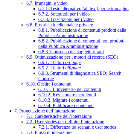
6.7. Immagini e video
6.7.1. Testo alternativo (alt text) per le immagini
6.7.2. Sottotitoli per i video
6.7.3. Trascrizioni per i video
6.8. Proprietà intellettuale e privacy
6.8.1. Pubblicazione di contenuti prodotti dalla
Pubblica Amministrazione
6.8.2. Pubblicazione di contenuti non prodotti
dalla Pubblica Amministrazione
6.8.3. Consenso dei soggetti ritratti
6.9. Ottimizzazione per i motori di ricerca (SEO)
6.9.1. I fattori
on-page
6.9.2. I fattori
off-page
6.9.3. Strumenti di diagnostica SEO: Search
Console
6.10. Gestire i contenuti
6.10.1. L’inventario dei contenuti
6.10.2. Revisionare i contenuti
6.10.3. Migrare i contenuti
6.10.4. Pubblicare i contenuti
7. Progettazione dell’interazione
7.1. Caratteristiche dell’interazione
7.2. User stories per definire l’interazione
7.2.1. Differenza tra scenari e user stories
7.3. Flussi di interazione