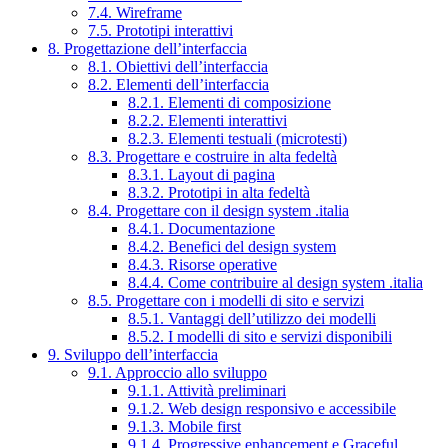
7.4. Wireframe
7.5. Prototipi interattivi
8. Progettazione dell’interfaccia
8.1. Obiettivi dell’interfaccia
8.2. Elementi dell’interfaccia
8.2.1. Elementi di composizione
8.2.2. Elementi interattivi
8.2.3. Elementi testuali (microtesti)
8.3. Progettare e costruire in alta fedeltà
8.3.1. Layout di pagina
8.3.2. Prototipi in alta fedeltà
8.4. Progettare con il design system .italia
8.4.1. Documentazione
8.4.2. Benefici del design system
8.4.3. Risorse operative
8.4.4. Come contribuire al design system .italia
8.5. Progettare con i modelli di sito e servizi
8.5.1. Vantaggi dell’utilizzo dei modelli
8.5.2. I modelli di sito e servizi disponibili
9. Sviluppo dell’interfaccia
9.1. Approccio allo sviluppo
9.1.1. Attività preliminari
9.1.2. Web design responsivo e accessibile
9.1.3. Mobile first
9.1.4. Progressive enhancement e Graceful