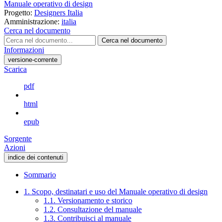
Manuale operativo di design
Progetto:
Designers Italia
Amministrazione:
italia
Cerca nel documento
Cerca nel documento
Informazioni
versione-corrente
Scarica
pdf
html
epub
Sorgente
Azioni
indice dei contenuti
Sommario
1. Scopo, destinatari e uso del Manuale operativo di design
1.1. Versionamento e storico
1.2. Consultazione del manuale
1.3. Contribuisci al manuale