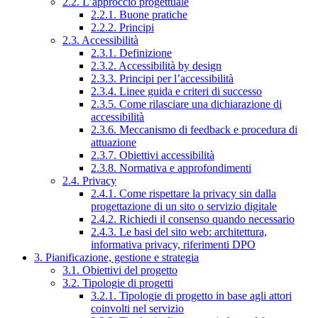
2.2. L’approccio progettuale
2.2.1. Buone pratiche
2.2.2. Principi
2.3. Accessibilità
2.3.1. Definizione
2.3.2. Accessibilità by design
2.3.3. Principi per l’accessibilità
2.3.4. Linee guida e criteri di successo
2.3.5. Come rilasciare una dichiarazione di
accessibilità
2.3.6. Meccanismo di feedback e procedura di
attuazione
2.3.7. Obiettivi accessibilità
2.3.8. Normativa e approfondimenti
2.4. Privacy
2.4.1. Come rispettare la privacy sin dalla
progettazione di un sito o servizio digitale
2.4.2. Richiedi il consenso quando necessario
2.4.3. Le basi del sito web: architettura,
informativa privacy, riferimenti DPO
3. Pianificazione, gestione e strategia
3.1. Obiettivi del progetto
3.2. Tipologie di progetti
3.2.1. Tipologie di progetto in base agli attori
coinvolti nel servizio