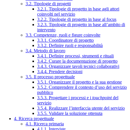
3.2. Tipologie di progetti
3.2.1. Tipologie di progetto in base agli attori
coinvolti nel servizio
3.2.2. Tipologie di progetto in base al focus
3.2.3. Tipologie di progetto in base all’ambito di
intervento
3.3. Competenze, ruoli e figure coinvolte
3.3.1. Coordinatore di progetto
3.3.2. Definire ruoli e responsabilità
3.4. Metodo di lavoro
3.4.1. Definire processi, strumenti e rituali
3.4.2. Curare la documentazione di progetto
3.4.3. Organizzare tavoli tecnici collaborativi
3.4.4. Prendere decisioni
3.5. Il processo progettuale
3.5.1. Organizzare il progetto e la sua gestione
3.5.2. Comprendere il contesto d’uso del servizio
pubblico
3.5.3. Progettare i processi e i
touchpoint
del
servizio
3.5.4. Realizzare l’interfaccia utente del servizio
3.5.5. Validare la soluzione ottenuta
4. Ricerca progettuale
4.1. Ricerca primaria
4.1.1. Interviste