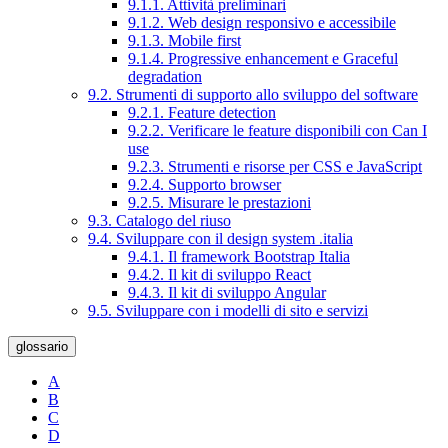
9.1.1. Attività preliminari
9.1.2. Web design responsivo e accessibile
9.1.3. Mobile first
9.1.4. Progressive enhancement e Graceful
degradation
9.2. Strumenti di supporto allo sviluppo del software
9.2.1. Feature detection
9.2.2. Verificare le feature disponibili con Can I
use
9.2.3. Strumenti e risorse per CSS e JavaScript
9.2.4. Supporto browser
9.2.5. Misurare le prestazioni
9.3. Catalogo del riuso
9.4. Sviluppare con il design system .italia
9.4.1. Il framework Bootstrap Italia
9.4.2. Il kit di sviluppo React
9.4.3. Il kit di sviluppo Angular
9.5. Sviluppare con i modelli di sito e servizi
glossario
A
B
C
D