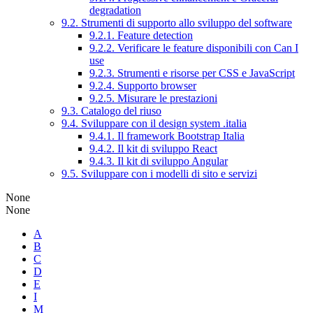
degradation
9.2. Strumenti di supporto allo sviluppo del software
9.2.1. Feature detection
9.2.2. Verificare le feature disponibili con Can I
use
9.2.3. Strumenti e risorse per CSS e JavaScript
9.2.4. Supporto browser
9.2.5. Misurare le prestazioni
9.3. Catalogo del riuso
9.4. Sviluppare con il design system .italia
9.4.1. Il framework Bootstrap Italia
9.4.2. Il kit di sviluppo React
9.4.3. Il kit di sviluppo Angular
9.5. Sviluppare con i modelli di sito e servizi
None
None
A
B
C
D
E
I
M