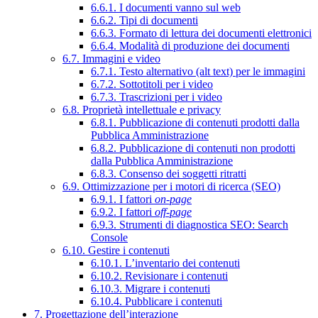
6.6.1. I documenti vanno sul web
6.6.2. Tipi di documenti
6.6.3. Formato di lettura dei documenti elettronici
6.6.4. Modalità di produzione dei documenti
6.7. Immagini e video
6.7.1. Testo alternativo (alt text) per le immagini
6.7.2. Sottotitoli per i video
6.7.3. Trascrizioni per i video
6.8. Proprietà intellettuale e privacy
6.8.1. Pubblicazione di contenuti prodotti dalla
Pubblica Amministrazione
6.8.2. Pubblicazione di contenuti non prodotti
dalla Pubblica Amministrazione
6.8.3. Consenso dei soggetti ritratti
6.9. Ottimizzazione per i motori di ricerca (SEO)
6.9.1. I fattori
on-page
6.9.2. I fattori
off-page
6.9.3. Strumenti di diagnostica SEO: Search
Console
6.10. Gestire i contenuti
6.10.1. L’inventario dei contenuti
6.10.2. Revisionare i contenuti
6.10.3. Migrare i contenuti
6.10.4. Pubblicare i contenuti
7. Progettazione dell’interazione