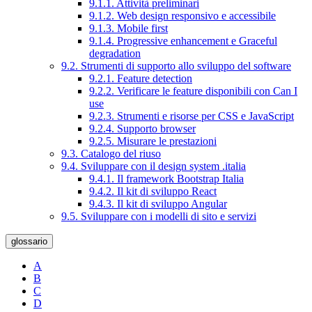
9.1.1. Attività preliminari
9.1.2. Web design responsivo e accessibile
9.1.3. Mobile first
9.1.4. Progressive enhancement e Graceful
degradation
9.2. Strumenti di supporto allo sviluppo del software
9.2.1. Feature detection
9.2.2. Verificare le feature disponibili con Can I
use
9.2.3. Strumenti e risorse per CSS e JavaScript
9.2.4. Supporto browser
9.2.5. Misurare le prestazioni
9.3. Catalogo del riuso
9.4. Sviluppare con il design system .italia
9.4.1. Il framework Bootstrap Italia
9.4.2. Il kit di sviluppo React
9.4.3. Il kit di sviluppo Angular
9.5. Sviluppare con i modelli di sito e servizi
glossario
A
B
C
D