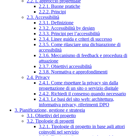
2.2. L’approccio progettuale
2.2.1. Buone pratiche
2.2.2. Principi
2.3. Accessibilità
2.3.1. Definizione
2.3.2. Accessibilità by design
2.3.3. Principi per l’accessibilità
2.3.4. Linee guida e criteri di successo
2.3.5. Come rilasciare una dichiarazione di
accessibilità
2.3.6. Meccanismo di feedback e procedura di
attuazione
2.3.7. Obiettivi accessibilità
2.3.8. Normativa e approfondimenti
2.4. Privacy
2.4.1. Come rispettare la privacy sin dalla
progettazione di un sito o servizio digitale
2.4.2. Richiedi il consenso quando necessario
2.4.3. Le basi del sito web: architettura,
informativa privacy, riferimenti DPO
3. Pianificazione, gestione e strategia
3.1. Obiettivi del progetto
3.2. Tipologie di progetti
3.2.1. Tipologie di progetto in base agli attori
coinvolti nel servizio