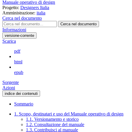
Manuale operativo di design
Progetto:
Designers Italia
Amministrazione:
italia
Cerca nel documento
Cerca nel documento
Informazioni
versione-corrente
Scarica
pdf
html
epub
Sorgente
Azioni
indice dei contenuti
Sommario
1. Scopo, destinatari e uso del Manuale operativo di design
1.1. Versionamento e storico
1.2. Consultazione del manuale
1.3. Contribuisci al manuale