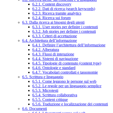
6.2.1. Content discovery
6.2.2. Dati di ricerca (search keywords)
6.2.3. Ricerca tramite analytics
6.2.4. Ricerca sui forum
6.3. Dalla ricerca ai bisogni degli utenti
6.3.1. User stories per definire i contenuti
6.3.2. Job stories per definire i contenuti
6.3.3. Criteri di accettazione
6.4. Architettura dell’informazione
6.4.1. Definire l’architettura dell’informazione
6.4.2. Alberatura
6.4.3. Flussi di interazione
6.4.4. Sistemi di navigazione
6.4.5. Tipologie di contenuto (content type)
6.4.6. Ontologie e standard
6.4.7. Vocabolari controllati e tassonomie
6.5. Scrittura e linguaggio
6.5.1. Come leggono le persone sul web
6.5.2. Le regole per un linguaggio semplice
6.5.3. Microtesti
6.5.4. Scrittura collaborativa
6.5.5. Content critique
6.5.6. Traduzione e localizzazione dei contenuti
6.6. Documenti