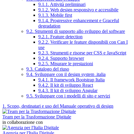
9.1.1. Attività preliminari
9.1.2. Web design responsivo e accessibile
9.1.3. Mobile first
9.1.4. Progressive enhancement e Graceful
degradation
9.2. Strumenti di supporto allo sviluppo del software
9.2.1. Feature detection
9.2.2. Verificare le feature disponibili con Can I
use
9.2.3. Strumenti e risorse per CSS e JavaScript
9.2.4. Supporto browser
9.2.5. Misurare le prestazioni
9.3. Catalogo del riuso
9.4. Sviluppare con il design system .italia
9.4.1. Il framework Bootstrap Italia
9.4.2. Il kit di sviluppo React
9.4.3. Il kit di sviluppo Angular
9.5. Sviluppare con i modelli di sito e servizi
1. Scopo, destinatari e uso del Manuale operativo di design
Team per la Trasformazione Digitale
in collaborazione con
Agenzia per l'Italia Digitale