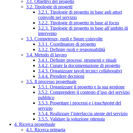
3.1. Obiettivi del progetto
3.2. Tipologie di progetti
3.2.1. Tipologie di progetto in base agli attori
coinvolti nel servizio
3.2.2. Tipologie di progetto in base al focus
3.2.3. Tipologie di progetto in base all’ambito di
intervento
3.3. Competenze, ruoli e figure coinvolte
3.3.1. Coordinatore di progetto
3.3.2. Definire ruoli e responsabilità
3.4. Metodo di lavoro
3.4.1. Definire processi, strumenti e rituali
3.4.2. Curare la documentazione di progetto
3.4.3. Organizzare tavoli tecnici collaborativi
3.4.4. Prendere decisioni
3.5. Il processo progettuale
3.5.1. Organizzare il progetto e la sua gestione
3.5.2. Comprendere il contesto d’uso del servizio
pubblico
3.5.3. Progettare i processi e i
touchpoint
del
servizio
3.5.4. Realizzare l’interfaccia utente del servizio
3.5.5. Validare la soluzione ottenuta
4. Ricerca progettuale
4.1. Ricerca primaria