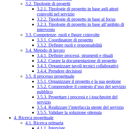
3.2. Tipologie di progetti
3.2.1. Tipologie di progetto in base agli attori
coinvolti nel servizio
3.2.2. Tipologie di progetto in base al focus
3.2.3. Tipologie di progetto in base all’ambito di
intervento
3.3. Competenze, ruoli e figure coinvolte
3.3.1. Coordinatore di progetto
3.3.2. Definire ruoli e responsabilità
3.4. Metodo di lavoro
3.4.1. Definire processi, strumenti e rituali
3.4.2. Curare la documentazione di progetto
3.4.3. Organizzare tavoli tecnici collaborativi
3.4.4. Prendere decisioni
3.5. Il processo progettuale
3.5.1. Organizzare il progetto e la sua gestione
3.5.2. Comprendere il contesto d’uso del servizio
pubblico
3.5.3. Progettare i processi e i
touchpoint
del
servizio
3.5.4. Realizzare l’interfaccia utente del servizio
3.5.5. Validare la soluzione ottenuta
4. Ricerca progettuale
4.1. Ricerca primaria
4.1.1. Interviste