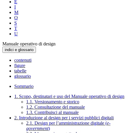
E
I
M
O
S
T
U
Manuale operativo di design
indici e glossario
contenuti
figure
tabelle
glossario
Sommario
1. Scopo, destinatari e uso del Manuale operativo di design
1.1. Versionamento e storico
1.2. Consultazione del manuale
1.3. Contribuisci al manuale
2. Introduzione al design per i servizi pubblici digitali
2.1. Design per l’amministrazione digitale (
e-
government
)