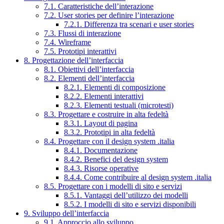
7.1. Caratteristiche dell’interazione
7.2. User stories per definire l’interazione
7.2.1. Differenza tra scenari e user stories
7.3. Flussi di interazione
7.4. Wireframe
7.5. Prototipi interattivi
8. Progettazione dell’interfaccia
8.1. Obiettivi dell’interfaccia
8.2. Elementi dell’interfaccia
8.2.1. Elementi di composizione
8.2.2. Elementi interattivi
8.2.3. Elementi testuali (microtesti)
8.3. Progettare e costruire in alta fedeltà
8.3.1. Layout di pagina
8.3.2. Prototipi in alta fedeltà
8.4. Progettare con il design system .italia
8.4.1. Documentazione
8.4.2. Benefici del design system
8.4.3. Risorse operative
8.4.4. Come contribuire al design system .italia
8.5. Progettare con i modelli di sito e servizi
8.5.1. Vantaggi dell’utilizzo dei modelli
8.5.2. I modelli di sito e servizi disponibili
9. Sviluppo dell’interfaccia
9.1. Approccio allo sviluppo