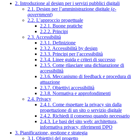
2. Introduzione al design per i servizi pubblici digitali
2.1. Design per l’amministrazione digitale (
e-
government
)
2.2. L’approccio progettuale
2.2.1. Buone pratiche
2.2.2. Principi
2.3. Accessibilità
2.3.1. Definizione
2.3.2. Accessibilità by design
2.3.3. Principi per l’accessibilità
2.3.4. Linee guida e criteri di successo
2.3.5. Come rilasciare una dichiarazione di
accessibilità
2.3.6. Meccanismo di feedback e procedura di
attuazione
2.3.7. Obiettivi accessibilità
2.3.8. Normativa e approfondimenti
2.4. Privacy
2.4.1. Come rispettare la privacy sin dalla
progettazione di un sito o servizio digitale
2.4.2. Richiedi il consenso quando necessario
2.4.3. Le basi del sito web: architettura,
informativa privacy, riferimenti DPO
3. Pianificazione, gestione e strategia
3.1. Obiettivi del progetto