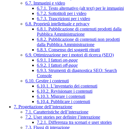
6.7. Immagini e video
6.7.1. Testo alternativo (alt text) per le immagini
6.7.2. Sottotitoli per i video
6.7.3. Trascrizioni per i video
6.8. Proprietà intellettuale e privacy
6.8.1. Pubblicazione di contenuti prodotti dalla
Pubblica Amministrazione
6.8.2. Pubblicazione di contenuti non prodotti
dalla Pubblica Amministrazione
6.8.3. Consenso dei soggetti ritratti
6.9. Ottimizzazione per i motori di ricerca (SEO)
6.9.1. I fattori
on-page
6.9.2. I fattori
off-page
6.9.3. Strumenti di diagnostica SEO: Search
Console
6.10. Gestire i contenuti
6.10.1. L’inventario dei contenuti
6.10.2. Revisionare i contenuti
6.10.3. Migrare i contenuti
6.10.4. Pubblicare i contenuti
7. Progettazione dell’interazione
7.1. Caratteristiche dell’interazione
7.2. User stories per definire l’interazione
7.2.1. Differenza tra scenari e user stories
7.3. Flussi di interazione