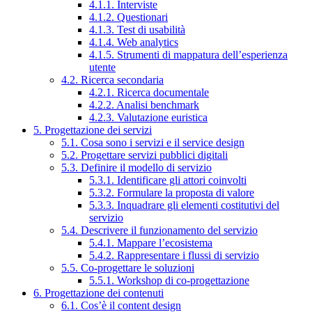
4.1.1. Interviste
4.1.2. Questionari
4.1.3. Test di usabilità
4.1.4. Web analytics
4.1.5. Strumenti di mappatura dell’esperienza
utente
4.2. Ricerca secondaria
4.2.1. Ricerca documentale
4.2.2. Analisi benchmark
4.2.3. Valutazione euristica
5. Progettazione dei servizi
5.1. Cosa sono i servizi e il service design
5.2. Progettare servizi pubblici digitali
5.3. Definire il modello di servizio
5.3.1. Identificare gli attori coinvolti
5.3.2. Formulare la proposta di valore
5.3.3. Inquadrare gli elementi costitutivi del
servizio
5.4. Descrivere il funzionamento del servizio
5.4.1. Mappare l’ecosistema
5.4.2. Rappresentare i flussi di servizio
5.5. Co-progettare le soluzioni
5.5.1. Workshop di co-progettazione
6. Progettazione dei contenuti
6.1. Cos’è il content design