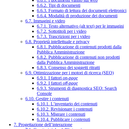
6.6.1. I documenti vanno sul web
6.6.2. Tipi di documenti
6.6.3. Formato di lettura dei documenti elettronici
6.6.4. Modalità di produzione dei documenti
6.7. Immagini e video
6.7.1. Testo alternativo (alt text) per le immagini
6.7.2. Sottotitoli per i video
6.7.3. Trascrizioni per i video
6.8. Proprietà intellettuale e privacy
6.8.1. Pubblicazione di contenuti prodotti dalla
Pubblica Amministrazione
6.8.2. Pubblicazione di contenuti non prodotti
dalla Pubblica Amministrazione
6.8.3. Consenso dei soggetti ritratti
6.9. Ottimizzazione per i motori di ricerca (SEO)
6.9.1. I fattori
on-page
6.9.2. I fattori
off-page
6.9.3. Strumenti di diagnostica SEO: Search
Console
6.10. Gestire i contenuti
6.10.1. L’inventario dei contenuti
6.10.2. Revisionare i contenuti
6.10.3. Migrare i contenuti
6.10.4. Pubblicare i contenuti
7. Progettazione dell’interazione