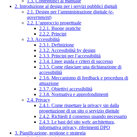
1.3. Contribuisci al manuale
2. Introduzione al design per i servizi pubblici digitali
2.1. Design per l’amministrazione digitale (
e-
government
)
2.2. L’approccio progettuale
2.2.1. Buone pratiche
2.2.2. Principi
2.3. Accessibilità
2.3.1. Definizione
2.3.2. Accessibilità by design
2.3.3. Principi per l’accessibilità
2.3.4. Linee guida e criteri di successo
2.3.5. Come rilasciare una dichiarazione di
accessibilità
2.3.6. Meccanismo di feedback e procedura di
attuazione
2.3.7. Obiettivi accessibilità
2.3.8. Normativa e approfondimenti
2.4. Privacy
2.4.1. Come rispettare la privacy sin dalla
progettazione di un sito o servizio digitale
2.4.2. Richiedi il consenso quando necessario
2.4.3. Le basi del sito web: architettura,
informativa privacy, riferimenti DPO
3. Pianificazione, gestione e strategia