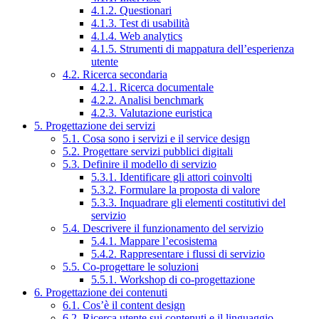
4.1.2. Questionari
4.1.3. Test di usabilità
4.1.4. Web analytics
4.1.5. Strumenti di mappatura dell’esperienza
utente
4.2. Ricerca secondaria
4.2.1. Ricerca documentale
4.2.2. Analisi benchmark
4.2.3. Valutazione euristica
5. Progettazione dei servizi
5.1. Cosa sono i servizi e il service design
5.2. Progettare servizi pubblici digitali
5.3. Definire il modello di servizio
5.3.1. Identificare gli attori coinvolti
5.3.2. Formulare la proposta di valore
5.3.3. Inquadrare gli elementi costitutivi del
servizio
5.4. Descrivere il funzionamento del servizio
5.4.1. Mappare l’ecosistema
5.4.2. Rappresentare i flussi di servizio
5.5. Co-progettare le soluzioni
5.5.1. Workshop di co-progettazione
6. Progettazione dei contenuti
6.1. Cos’è il content design
6.2. Ricerca utente sui contenuti e il linguaggio