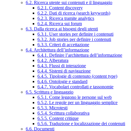
6.2. Ricerca utente sui contenuti e il linguaggio
6.2.1. Content discovery
6.2.2. Dati di ricerca (search keywords)
6.2.3. Ricerca tramite analytics
6.2.4. Ricerca sui forum
6.3. Dalla ricerca ai bisogni degli utenti
6.3.1. User stories per definire i contenuti
6.3.2. Job stories per definire i contenuti
6.3.3. Criteri di accettazione
6.4. Architettura dell’informazione
6.4.1. Definire l’architettura dell’informazione
6.4.2. Alberatura
6.4.3. Flussi di interazione
6.4.4. Sistemi di navigazione
6.4.5. Tipologie di contenuto (content type)
6.4.6. Ontologie e standard
6.4.7. Vocabolari controllati e tassonomie
6.5. Scrittura e linguaggio
6.5.1. Come leggono le persone sul web
6.5.2. Le regole per un linguaggio semplice
6.5.3. Microtesti
6.5.4. Scrittura collaborativa
6.5.5. Content critique
6.5.6. Traduzione e localizzazione dei contenuti
6.6. Documenti