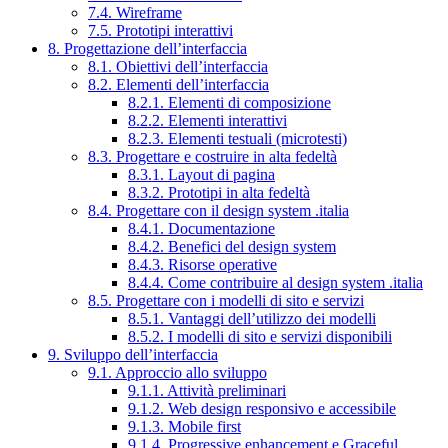
7.4. Wireframe
7.5. Prototipi interattivi
8. Progettazione dell’interfaccia
8.1. Obiettivi dell’interfaccia
8.2. Elementi dell’interfaccia
8.2.1. Elementi di composizione
8.2.2. Elementi interattivi
8.2.3. Elementi testuali (microtesti)
8.3. Progettare e costruire in alta fedeltà
8.3.1. Layout di pagina
8.3.2. Prototipi in alta fedeltà
8.4. Progettare con il design system .italia
8.4.1. Documentazione
8.4.2. Benefici del design system
8.4.3. Risorse operative
8.4.4. Come contribuire al design system .italia
8.5. Progettare con i modelli di sito e servizi
8.5.1. Vantaggi dell’utilizzo dei modelli
8.5.2. I modelli di sito e servizi disponibili
9. Sviluppo dell’interfaccia
9.1. Approccio allo sviluppo
9.1.1. Attività preliminari
9.1.2. Web design responsivo e accessibile
9.1.3. Mobile first
9.1.4. Progressive enhancement e Graceful