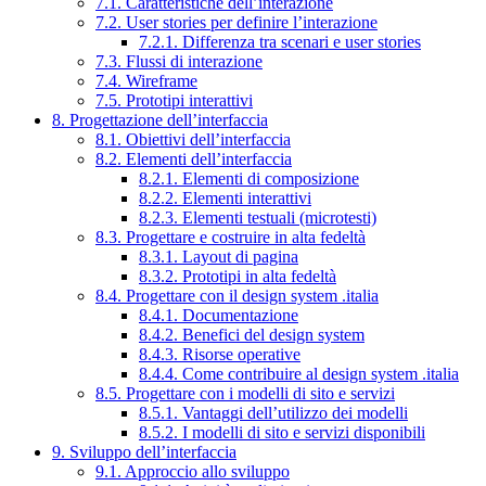
7.1. Caratteristiche dell’interazione
7.2. User stories per definire l’interazione
7.2.1. Differenza tra scenari e user stories
7.3. Flussi di interazione
7.4. Wireframe
7.5. Prototipi interattivi
8. Progettazione dell’interfaccia
8.1. Obiettivi dell’interfaccia
8.2. Elementi dell’interfaccia
8.2.1. Elementi di composizione
8.2.2. Elementi interattivi
8.2.3. Elementi testuali (microtesti)
8.3. Progettare e costruire in alta fedeltà
8.3.1. Layout di pagina
8.3.2. Prototipi in alta fedeltà
8.4. Progettare con il design system .italia
8.4.1. Documentazione
8.4.2. Benefici del design system
8.4.3. Risorse operative
8.4.4. Come contribuire al design system .italia
8.5. Progettare con i modelli di sito e servizi
8.5.1. Vantaggi dell’utilizzo dei modelli
8.5.2. I modelli di sito e servizi disponibili
9. Sviluppo dell’interfaccia
9.1. Approccio allo sviluppo