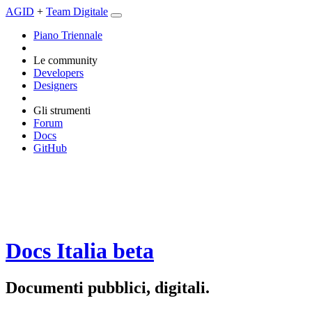
AGID
+
Team Digitale
Piano Triennale
Le community
Developers
Designers
Gli strumenti
Forum
Docs
GitHub
Docs Italia
beta
Documenti pubblici, digitali.