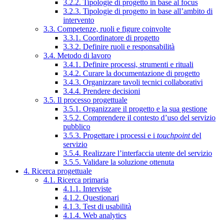
3.2.2. Tipologie di progetto in base al focus
3.2.3. Tipologie di progetto in base all’ambito di
intervento
3.3. Competenze, ruoli e figure coinvolte
3.3.1. Coordinatore di progetto
3.3.2. Definire ruoli e responsabilità
3.4. Metodo di lavoro
3.4.1. Definire processi, strumenti e rituali
3.4.2. Curare la documentazione di progetto
3.4.3. Organizzare tavoli tecnici collaborativi
3.4.4. Prendere decisioni
3.5. Il processo progettuale
3.5.1. Organizzare il progetto e la sua gestione
3.5.2. Comprendere il contesto d’uso del servizio
pubblico
3.5.3. Progettare i processi e i
touchpoint
del
servizio
3.5.4. Realizzare l’interfaccia utente del servizio
3.5.5. Validare la soluzione ottenuta
4. Ricerca progettuale
4.1. Ricerca primaria
4.1.1. Interviste
4.1.2. Questionari
4.1.3. Test di usabilità
4.1.4. Web analytics