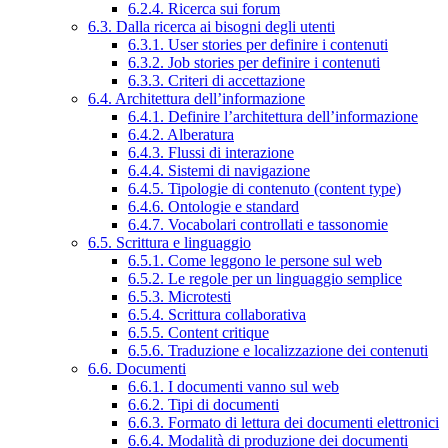
6.2.4. Ricerca sui forum
6.3. Dalla ricerca ai bisogni degli utenti
6.3.1. User stories per definire i contenuti
6.3.2. Job stories per definire i contenuti
6.3.3. Criteri di accettazione
6.4. Architettura dell’informazione
6.4.1. Definire l’architettura dell’informazione
6.4.2. Alberatura
6.4.3. Flussi di interazione
6.4.4. Sistemi di navigazione
6.4.5. Tipologie di contenuto (content type)
6.4.6. Ontologie e standard
6.4.7. Vocabolari controllati e tassonomie
6.5. Scrittura e linguaggio
6.5.1. Come leggono le persone sul web
6.5.2. Le regole per un linguaggio semplice
6.5.3. Microtesti
6.5.4. Scrittura collaborativa
6.5.5. Content critique
6.5.6. Traduzione e localizzazione dei contenuti
6.6. Documenti
6.6.1. I documenti vanno sul web
6.6.2. Tipi di documenti
6.6.3. Formato di lettura dei documenti elettronici
6.6.4. Modalità di produzione dei documenti